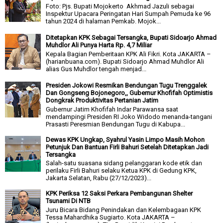
Foto: Pjs. Bupati Mojokerto Akhmad Jazuli sebagai
Inspektur Upacara Peringatan Hari Sumpah Pemuda ke 96
tahun 2024 di halaman Pemkab. Mojok...
Ditetapkan KPK Sebagai Tersangka, Bupati Sidoarjo Ahmad
Muhdlor Ali Punya Harta Rp. 4,7 Miliar
Kepala Bagian Pemberitaan KPK Ali Fikri. Kota JAKARTA –
(harianbuana.com). Bupati Sidoarjo Ahmad Muhdlor Ali
alias Gus Muhdlor tengah menjad...
Presiden Jokowi Resmikan Bendungan Tugu Trenggalek
Dan Gongseng Bojonegoro,, Gubernur Khofifah Optimistis
Dongkrak Produktivitas Pertanian Jatim
Gubernur Jatim Khofifah Indar Parawansa saat
mendampingi Presiden RI Joko Widodo menanda-tangani
Prasasti Peresmian Bendungan Tugu di Kabupa...
Dewas KPK Ungkap, Syahrul Yasin Limpo Masih Mohon
Petunjuk Dan Bantuan Firli Bahuri Setelah Ditetapkan Jadi
Tersangka
Salah-satu suasana sidang pelanggaran kode etik dan
perilaku Firli Bahuri selaku Ketua KPK di Gedung KPK,
Jakarta Selatan, Rabu (27/12/2023)...
KPK Periksa 12 Saksi Perkara Pembangunan Shelter
Tsunami Di NTB
Juru Bicara Bidang Penindakan dan Kelembagaan KPK
Tessa Mahardhika Sugiarto. Kota JAKARTA –