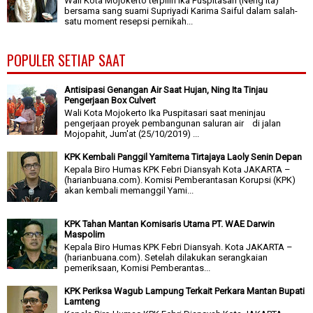
Wali Kota Mojokerto terpilih Ika Puspitasari (Neng Ita)
bersama sang suami Supriyadi Karima Saiful dalam salah-
satu moment resepsi pernikah...
POPULER SETIAP SAAT
Antisipasi Genangan Air Saat Hujan, Ning Ita Tinjau
Pengerjaan Box Culvert
Wali Kota Mojokerto Ika Puspitasari saat meninjau
pengerjaan proyek pembangunan saluran air di jalan
Mojopahit, Jum'at (25/10/2019) ...
KPK Kembali Panggil Yamitema Tirtajaya Laoly Senin Depan
Kepala Biro Humas KPK Febri Diansyah Kota JAKARTA –
(harianbuana.com). Komisi Pemberantasan Korupsi (KPK)
akan kembali memanggil Yami...
KPK Tahan Mantan Komisaris Utama PT. WAE Darwin
Maspolim
Kepala Biro Humas KPK Febri Diansyah. Kota JAKARTA –
(harianbuana.com). Setelah dilakukan serangkaian
pemeriksaan, Komisi Pemberantas...
KPK Periksa Wagub Lampung Terkait Perkara Mantan Bupati
Lamteng