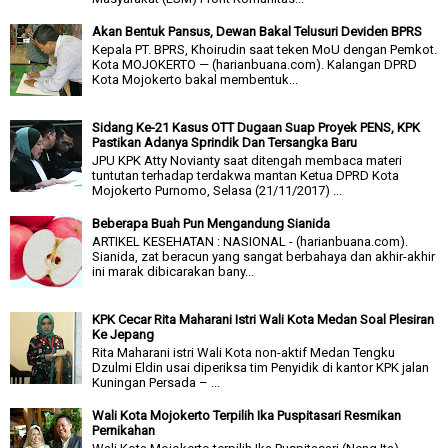
Akan Bentuk Pansus, Dewan Bakal Telusuri Deviden BPRS
Kepala PT. BPRS, Khoirudin saat teken MoU dengan Pemkot.
Kota MOJOKERTO — (harianbuana.com). Kalangan DPRD
Kota Mojokerto bakal membentuk...
Sidang Ke-21 Kasus OTT Dugaan Suap Proyek PENS, KPK
Pastikan Adanya Sprindik Dan Tersangka Baru
JPU KPK Atty Novianty saat ditengah membaca materi
tuntutan terhadap terdakwa mantan Ketua DPRD Kota
Mojokerto Purnomo, Selasa (21/11/2017) ...
Beberapa Buah Pun Mengandung Sianida
ARTIKEL KESEHATAN : NASIONAL - (harianbuana.com).
Sianida, zat beracun yang sangat berbahaya dan akhir-akhir
ini marak dibicarakan bany...
KPK Cecar Rita Maharani Istri Wali Kota Medan Soal Plesiran
Ke Jepang
Rita Maharani istri Wali Kota non-aktif Medan Tengku
Dzulmi Eldin usai diperiksa tim Penyidik di kantor KPK jalan
Kuningan Persada – ...
Wali Kota Mojokerto Terpilih Ika Puspitasari Resmikan
Pernikahan