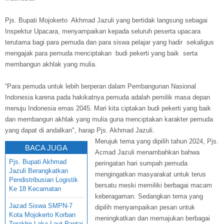
Pjs. Bupati Mojokerto Akhmad Jazuli yang bertidak langsung sebagai
Inspektur Upacara, menyampaikan kepada seluruh peserta upacara
terutama bagi para pemuda dan para siswa pelajar yang hadir sekaligus
mengajak para pemuda menciptakan budi pekerti yang baik serta
membangun akhlak yang mulia.
“Para pemuda untuk lebih berperan dalam Pembangunan Nasional
Indonesia karena pada hakikatnya pemuda adalah pemilik masa depan
menuju Indonesia emas 2045. Mari kita ciptakan budi pekerti yang baik
dan membangun akhlak yang mulia guna menciptakan karakter pemuda
yang dapat di andalkan", harap Pjs. Akhmad Jazuli.
Merujuk tema yang dipilih tahun 2024, Pjs.
BACA JUGA
Acmad Jazuli menambahkan bahwa
Pjs. Bupati Akhmad
peringatan hari sumpah pemuda
Jazuli Berangkatkan
mengingatkan masyarakat untuk terus
Pendistribusian Logistik
bersatu meski memiliki berbagai macam
Ke 18 Kecamatan
keberagaman. Sedangkan tema yang
Jazad Siswa SMPN-7
dipilih menyampaikan pesan untuk
Kota Mojokerto Korban
meningkatkan dan memajukan berbagai
Terakhir Laka Laut Pantai