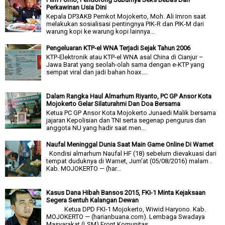
Perkawinan Usia Dini
Kepala DP3AKB Pemkot Mojokerto, Moh. Ali Imron saat
melakukan sosialisasi pentingnya PIK-R dan PIK-M dari
warung kopi ke warung kopi lainnya...
Pengeluaran KTP-el WNA Terjadi Sejak Tahun 2006
KTP-Elektronik atau KTP-el WNA asal China di Cianjur –
Jawa Barat yang seolah-olah sama dengan e-KTP yang
sempat viral dan jadi bahan hoax....
Dalam Rangka Haul Almarhum Riyanto, PC GP Ansor Kota
Mojokerto Gelar Silaturahmi Dan Doa Bersama
Ketua PC GP Ansor Kota Mojokerto Junaedi Malik bersama
jajaran Kepolisian dan TNI serta segenap pengurus dan
anggota NU yang hadir saat men...
Naufal Meninggal Dunia Saat Main Game Online Di Warnet
Kondisi almarhum Naufal HF (18) sebelum dievakuasi dari
tempat duduknya di Warnet, Jum'at (05/08/2016) malam .
Kab. MOJOKERTO — (har...
Kasus Dana Hibah Bansos 2015, FKI-1 Minta Kejaksaan
Segera Sentuh Kalangan Dewan
Ketua DPD FKI-1 Mojokerto, Wiwid Haryono. Kab.
MOJOKERTO — (harianbuana.com). Lembaga Swadaya
Masyarakat (LSM) Front Komunitas...