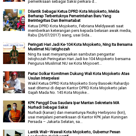
pemeriksaan sebagai Saksi perkara d...
Dilantik Sebagai Ketua DPRD Kota Mojokerto, Melda
Berharap Terbentuknya Pemerintahan Baru Yang
Berintegritas Dan Bermartabat
Ketua DPRD Kota Mojokerto, Febriana Meldyawati saat
memberikan keterangan pers kepada belasan awak media,
Rabu (26/07/2017) siang, usai Sida...
Peringati Hari Jadi Ke-104 Kota Mojokerto, Ning Ita Bersama
Muslimat NU Istighozah
Ning Ita saat menyampaikan sambutan pengantar
Istiqhozah Peringatan Hari Jadi ke-104 Mojokerto bersama
Pengurus Muslimat NU se Kota Mojooert...
Partai Golkar Komitmen Dukung Wali Kota Mojokerto Atas
Usulan Interpelasi
Wakil Ketua DPRD Kota Mojokerto Sony Basoeki Rahardjo
saat ditemui di depan Kantor DPRD Kota Mojokerto jalan
Gajah Mada No. 145 Kota Mojoke...
KPK Panggil Dua Saudara Ipar Mantan Sekretaris MA
Nurhadi Sebagai Saksi
Nurhadi (kanan) dan menantunya Rezky Herbiyono (kiri),
usai menjalani pemeriksaan di Kantor KPK jalan Kuningan
Persada – Jakarta Selatan, sa...
Lantik Wali–Wawali Kota Mojokerto, Gubernur Pesan