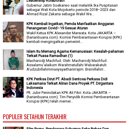
Leadership Kolaboratif
Gubernur Jatim Soekarwo saat melantik Ika Puspitasari
sebagai Wali Kota Mojokerto periode 2018–2023 dan
Ahmad Rizal Zakaria sebagai Wakil Wa...
KPK Kembali Ingatkan, Pemda Manfaatkan Anggaran
Penanganan Covid–19 Sesuai Aturan
Wakil Ketua KPK Alexander Marwata. Kota JAKARTA –
(harianbuana.com). Komisi Pemberantasan Korupsi (KPK)
kembali mengingatkan pemerint...
Islam Itu Memang Agama Kemanusiaan: Kesalah-pahaman
Terkait Puasa Ramadhan (1)
Macharodji Machfud. Oleh: Macharodji Machfud .
Assalamu’alaikum Warahmatullahi Wabarakatuh.
A’udzubillahiminasysyaithanirrajim. Bismillahirr...
KPK Periksa Dirut PT. Abadi Sentosa Perkasa Didi
Laksamana Terkait Aliran Dana Proyek PT. Dirgantara
Indonesia
Plt. Jubir Penindakan KPK Ali Fikri. Kota JAKARTA –
(harianbuana.com). Tim Penyidik Komisi Pemberantasan
Korupsi (KPK) telah memer...
POPULER SETAHUN TERAKHIR
Film Porno, Pendorong Suburnya Seks Bebas Dan