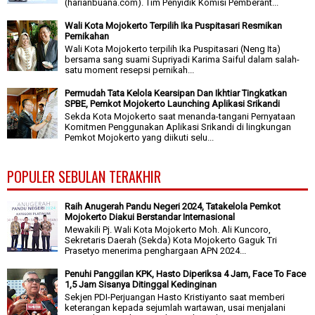
(harianbuana.com). Tim Penyidik Komisi Pemberant...
Wali Kota Mojokerto Terpilih Ika Puspitasari Resmikan
Pernikahan
Wali Kota Mojokerto terpilih Ika Puspitasari (Neng Ita)
bersama sang suami Supriyadi Karima Saiful dalam salah-
satu moment resepsi pernikah...
Permudah Tata Kelola Kearsipan Dan Ikhtiar Tingkatkan
SPBE, Pemkot Mojokerto Launching Aplikasi Srikandi
Sekda Kota Mojokerto saat menanda-tangani Pernyataan
Komitmen Penggunakan Aplikasi Srikandi di lingkungan
Pemkot Mojokerto yang diikuti selu...
POPULER SEBULAN TERAKHIR
Raih Anugerah Pandu Negeri 2024, Tatakelola Pemkot
Mojokerto Diakui Berstandar Internasional
Mewakili Pj. Wali Kota Mojokerto Moh. Ali Kuncoro,
Sekretaris Daerah (Sekda) Kota Mojokerto Gaguk Tri
Prasetyo menerima penghargaan APN 2024...
Penuhi Panggilan KPK, Hasto Diperiksa 4 Jam, Face To Face
1,5 Jam Sisanya Ditinggal Kedinginan
Sekjen PDI-Perjuangan Hasto Kristiyanto saat memberi
keterangan kepada sejumlah wartawan, usai menjalani