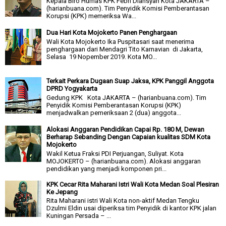
Kepala Biro Humas KPK Febri Diansyah Kota JAKARTA –
(harianbuana.com). Tim Penyidik Komisi Pemberantasan
Korupsi (KPK) memeriksa Wa...
Dua Hari Kota Mojokerto Panen Penghargaan
Wali Kota Mojokerto Ika Puspitasari saat menerima
penghargaan dari Mendagri Tito Karnavian di Jakarta,
Selasa 19 Nopember 2019. Kota MO...
Terkait Perkara Dugaan Suap Jaksa, KPK Panggil Anggota
DPRD Yogyakarta
Gedung KPK Kota JAKARTA – (harianbuana.com). Tim
Penyidik Komisi Pemberantasan Korupsi (KPK)
menjadwalkan pemeriksaan 2 (dua) anggota...
Alokasi Anggaran Pendidikan Capai Rp. 180 M, Dewan
Berharap Sebanding Dengan Capaian kualitas SDM Kota
Mojokerto
Wakil Ketua Fraksi PDI Perjuangan, Suliyat. Kota
MOJOKERTO – (harianbuana.com). Alokasi anggaran
pendidikan yang menjadi komponen pri...
KPK Cecar Rita Maharani Istri Wali Kota Medan Soal Plesiran
Ke Jepang
Rita Maharani istri Wali Kota non-aktif Medan Tengku
Dzulmi Eldin usai diperiksa tim Penyidik di kantor KPK jalan
Kuningan Persada – ...