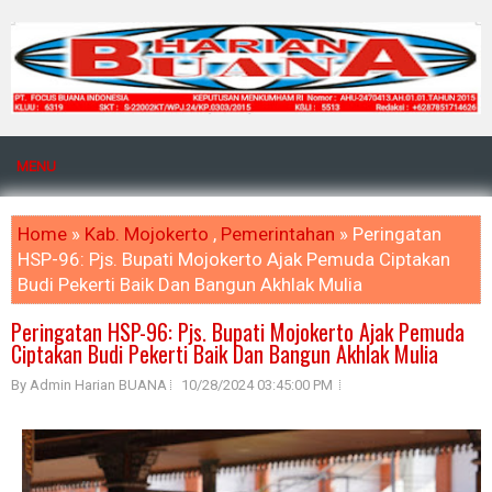
MENU
Home
»
Kab. Mojokerto
,
Pemerintahan
» Peringatan
HSP-96: Pjs. Bupati Mojokerto Ajak Pemuda Ciptakan
Budi Pekerti Baik Dan Bangun Akhlak Mulia
Peringatan HSP-96: Pjs. Bupati Mojokerto Ajak Pemuda
Ciptakan Budi Pekerti Baik Dan Bangun Akhlak Mulia
By Admin Harian BUANA
10/28/2024 03:45:00 PM