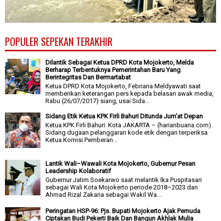
POPULER SEPEKAN TERAKHIR
Dilantik Sebagai Ketua DPRD Kota Mojokerto, Melda
Berharap Terbentuknya Pemerintahan Baru Yang
Berintegritas Dan Bermartabat
Ketua DPRD Kota Mojokerto, Febriana Meldyawati saat
memberikan keterangan pers kepada belasan awak media,
Rabu (26/07/2017) siang, usai Sida...
Sidang Etik Ketua KPK Firli Bahuri Ditunda Jum'at Depan
Ketua KPK Firli Bahuri. Kota JAKARTA – (harianbuana.com).
Sidang dugaan pelanggaran kode etik dengan terperiksa
Ketua Komisi Pemberan...
Lantik Wali–Wawali Kota Mojokerto, Gubernur Pesan
Leadership Kolaboratif
Gubernur Jatim Soekarwo saat melantik Ika Puspitasari
sebagai Wali Kota Mojokerto periode 2018–2023 dan
Ahmad Rizal Zakaria sebagai Wakil Wa...
Peringatan HSP-96: Pjs. Bupati Mojokerto Ajak Pemuda
Ciptakan Budi Pekerti Baik Dan Bangun Akhlak Mulia