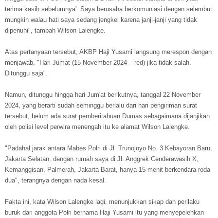
terima kasih sebelumnya'. Saya berusaha berkomuniasi dengan selembut
mungkin walau hati saya sedang jengkel karena janji-janji yang tidak
dipenuhi", tambah Wilson Lalengke.
Atas pertanyaan tersebut, AKBP Haji Yusami langsung merespon dengan
menjawab, "Hari Jumat (15 November 2024 – red) jika tidak salah.
Ditunggu saja".
Namun, ditunggu hingga hari Jum'at berikutnya, tanggal 22 November
2024, yang berarti sudah seminggu berlalu dari hari pengiriman surat
tersebut, belum ada surat pemberitahuan Dumas sebagaimana dijanjikan
oleh polisi level perwira menengah itu ke alamat Wilson Lalengke.
"Padahal jarak antara Mabes Polri di Jl. Trunojoyo No. 3 Kebayoran Baru,
Jakarta Selatan, dengan rumah saya di Jl. Anggrek Cenderawasih X,
Kemanggisan, Palmerah, Jakarta Barat, hanya 15 menit berkendara roda
dua", terangnya dengan nada kesal.
Fakta ini, kata Wilson Lalengke lagi, menunjukkan sikap dan perilaku
buruk dari anggota Polri bernama Haji Yusami itu yang menyepelehkan