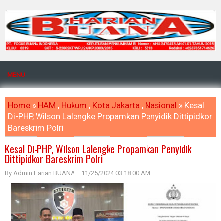
MENU
Home
»
HAM
,
Hukum
,
Kota Jakarta
,
Nasional
» Kesal
Di-PHP, Wilson Lalengke Propamkan Penyidik Dittipidkor
Bareskrim Polri
Kesal Di-PHP, Wilson Lalengke Propamkan Penyidik
Dittipidkor Bareskrim Polri
By Admin Harian BUANA
11/25/2024 03:18:00 AM