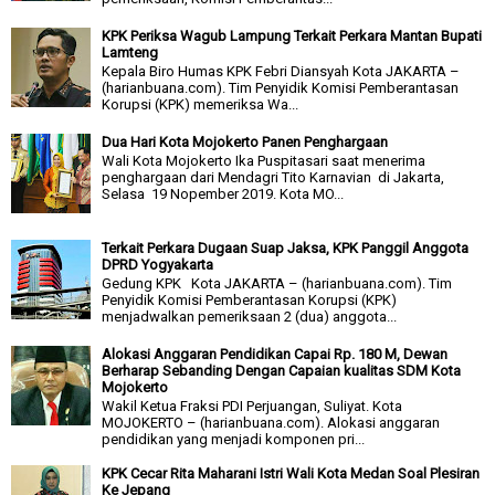
KPK Periksa Wagub Lampung Terkait Perkara Mantan Bupati
Lamteng
Kepala Biro Humas KPK Febri Diansyah Kota JAKARTA –
(harianbuana.com). Tim Penyidik Komisi Pemberantasan
Korupsi (KPK) memeriksa Wa...
Dua Hari Kota Mojokerto Panen Penghargaan
Wali Kota Mojokerto Ika Puspitasari saat menerima
penghargaan dari Mendagri Tito Karnavian di Jakarta,
Selasa 19 Nopember 2019. Kota MO...
Terkait Perkara Dugaan Suap Jaksa, KPK Panggil Anggota
DPRD Yogyakarta
Gedung KPK Kota JAKARTA – (harianbuana.com). Tim
Penyidik Komisi Pemberantasan Korupsi (KPK)
menjadwalkan pemeriksaan 2 (dua) anggota...
Alokasi Anggaran Pendidikan Capai Rp. 180 M, Dewan
Berharap Sebanding Dengan Capaian kualitas SDM Kota
Mojokerto
Wakil Ketua Fraksi PDI Perjuangan, Suliyat. Kota
MOJOKERTO – (harianbuana.com). Alokasi anggaran
pendidikan yang menjadi komponen pri...
KPK Cecar Rita Maharani Istri Wali Kota Medan Soal Plesiran
Ke Jepang