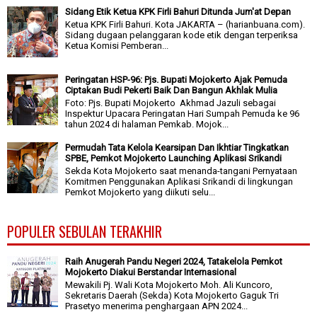
Sidang Etik Ketua KPK Firli Bahuri Ditunda Jum'at Depan
Ketua KPK Firli Bahuri. Kota JAKARTA – (harianbuana.com).
Sidang dugaan pelanggaran kode etik dengan terperiksa
Ketua Komisi Pemberan...
Peringatan HSP-96: Pjs. Bupati Mojokerto Ajak Pemuda
Ciptakan Budi Pekerti Baik Dan Bangun Akhlak Mulia
Foto: Pjs. Bupati Mojokerto Akhmad Jazuli sebagai
Inspektur Upacara Peringatan Hari Sumpah Pemuda ke 96
tahun 2024 di halaman Pemkab. Mojok...
Permudah Tata Kelola Kearsipan Dan Ikhtiar Tingkatkan
SPBE, Pemkot Mojokerto Launching Aplikasi Srikandi
Sekda Kota Mojokerto saat menanda-tangani Pernyataan
Komitmen Penggunakan Aplikasi Srikandi di lingkungan
Pemkot Mojokerto yang diikuti selu...
POPULER SEBULAN TERAKHIR
Raih Anugerah Pandu Negeri 2024, Tatakelola Pemkot
Mojokerto Diakui Berstandar Internasional
Mewakili Pj. Wali Kota Mojokerto Moh. Ali Kuncoro,
Sekretaris Daerah (Sekda) Kota Mojokerto Gaguk Tri
Prasetyo menerima penghargaan APN 2024...