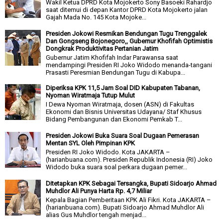
Wakil Ketua DPRD Kota Mojokerto Sony Basoeki Rahardjo
saat ditemui di depan Kantor DPRD Kota Mojokerto jalan
Gajah Mada No. 145 Kota Mojoke...
Presiden Jokowi Resmikan Bendungan Tugu Trenggalek
Dan Gongseng Bojonegoro,, Gubernur Khofifah Optimistis
Dongkrak Produktivitas Pertanian Jatim
Gubernur Jatim Khofifah Indar Parawansa saat
mendampingi Presiden RI Joko Widodo menanda-tangani
Prasasti Peresmian Bendungan Tugu di Kabupa...
Diperiksa KPK 11,5 Jam Soal DID Kabupaten Tabanan,
Nyoman Wiratmaja Tutup Mulut
I Dewa Nyoman Wiratmaja, dosen (ASN) di Fakultas
Ekonomi dan Bisnis Universitas Udayana/ Staf Khusus
Bidang Pembangunan dan Ekonomi Pemkab T...
Presiden Jokowi Buka Suara Soal Dugaan Pemerasan
Mentan SYL Oleh Pimpinan KPK
Presiden RI Joko Widodo. Kota JAKARTA –
(harianbuana.com). Presiden Republik Indonesia (RI) Joko
Widodo buka suara soal perkara dugaan pemer...
Ditetapkan KPK Sebagai Tersangka, Bupati Sidoarjo Ahmad
Muhdlor Ali Punya Harta Rp. 4,7 Miliar
Kepala Bagian Pemberitaan KPK Ali Fikri. Kota JAKARTA –
(harianbuana.com). Bupati Sidoarjo Ahmad Muhdlor Ali
alias Gus Muhdlor tengah menjad...