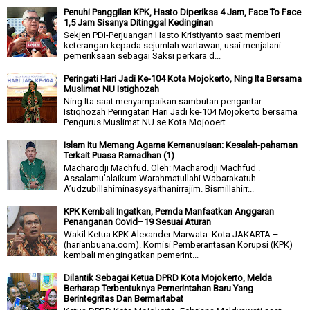
Penuhi Panggilan KPK, Hasto Diperiksa 4 Jam, Face To Face
1,5 Jam Sisanya Ditinggal Kedinginan
Sekjen PDI-Perjuangan Hasto Kristiyanto saat memberi
keterangan kepada sejumlah wartawan, usai menjalani
pemeriksaan sebagai Saksi perkara d...
Peringati Hari Jadi Ke-104 Kota Mojokerto, Ning Ita Bersama
Muslimat NU Istighozah
Ning Ita saat menyampaikan sambutan pengantar
Istiqhozah Peringatan Hari Jadi ke-104 Mojokerto bersama
Pengurus Muslimat NU se Kota Mojooert...
Islam Itu Memang Agama Kemanusiaan: Kesalah-pahaman
Terkait Puasa Ramadhan (1)
Macharodji Machfud. Oleh: Macharodji Machfud .
Assalamu’alaikum Warahmatullahi Wabarakatuh.
A’udzubillahiminasysyaithanirrajim. Bismillahirr...
KPK Kembali Ingatkan, Pemda Manfaatkan Anggaran
Penanganan Covid–19 Sesuai Aturan
Wakil Ketua KPK Alexander Marwata. Kota JAKARTA –
(harianbuana.com). Komisi Pemberantasan Korupsi (KPK)
kembali mengingatkan pemerint...
Dilantik Sebagai Ketua DPRD Kota Mojokerto, Melda
Berharap Terbentuknya Pemerintahan Baru Yang
Berintegritas Dan Bermartabat