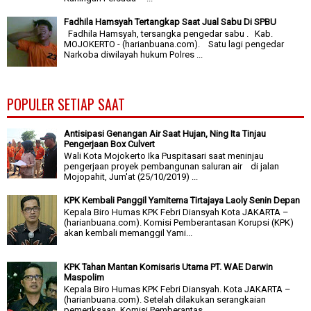
Fadhila Hamsyah Tertangkap Saat Jual Sabu Di SPBU
Fadhila Hamsyah, tersangka pengedar sabu . Kab.
MOJOKERTO - (harianbuana.com). Satu lagi pengedar
Narkoba diwilayah hukum Polres ...
POPULER SETIAP SAAT
Antisipasi Genangan Air Saat Hujan, Ning Ita Tinjau
Pengerjaan Box Culvert
Wali Kota Mojokerto Ika Puspitasari saat meninjau
pengerjaan proyek pembangunan saluran air di jalan
Mojopahit, Jum'at (25/10/2019) ...
KPK Kembali Panggil Yamitema Tirtajaya Laoly Senin Depan
Kepala Biro Humas KPK Febri Diansyah Kota JAKARTA –
(harianbuana.com). Komisi Pemberantasan Korupsi (KPK)
akan kembali memanggil Yami...
KPK Tahan Mantan Komisaris Utama PT. WAE Darwin
Maspolim
Kepala Biro Humas KPK Febri Diansyah. Kota JAKARTA –
(harianbuana.com). Setelah dilakukan serangkaian
pemeriksaan, Komisi Pemberantas...