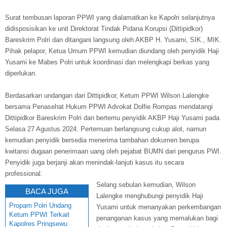
Surat tembusan laporan PPWI yang dialamatkan ke Kapolri selanjutnya
didisposisikan ke unit Direktorat Tindak Pidana Korupsi (Dittipidkor)
Bareskrim Polri dan ditangani langsung oleh AKBP H. Yusami, SIK., MIK.
Pihak pelapor, Ketua Umum PPWI kemudian diundang oleh penyidik Haji
Yusami ke Mabes Polri untuk koordinasi dan melengkapi berkas yang
diperlukan.
Berdasarkan undangan dari Dittipidkor, Ketum PPWI Wilson Lalengke
bersama Penasehat Hukum PPWI Advokat Dolfie Rompas mendatangi
Dittipidkor Bareskrim Polri dan bertemu penyidik AKBP Haji Yusami pada
Selasa 27 Agustus 2024. Pertemuan berlangsung cukup alot, namun
kemudian penyidik bersedia menerima tambahan dokumen berupa
kwitansi dugaan penerimaan uang oleh pejabat BUMN dari pengurus PWI.
Penyidik juga berjanji akan menindak-lanjuti kasus itu secara
professional.
Selang sebulan kemudian, Wilson
BACA JUGA
Lalengke menghubungi penyidik Haji
Propam Polri Undang
Yusami untuk menanyakan perkembangan
Ketum PPWI Terkait
penanganan kasus yang memalukan bagi
Kapolres Pringsewu