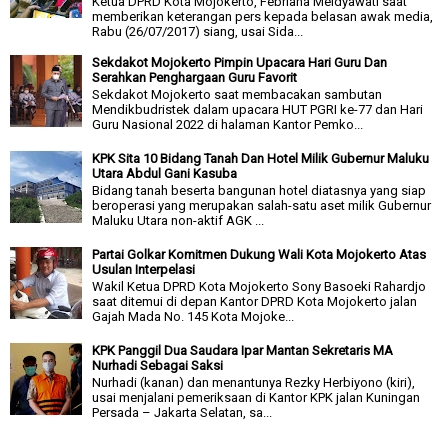
Ketua DPRD Kota Mojokerto, Febriana Meldyawati saat
memberikan keterangan pers kepada belasan awak media,
Rabu (26/07/2017) siang, usai Sida...
Sekdakot Mojokerto Pimpin Upacara Hari Guru Dan
Serahkan Penghargaan Guru Favorit
Sekdakot Mojokerto saat membacakan sambutan
Mendikbudristek dalam upacara HUT PGRI ke-77 dan Hari
Guru Nasional 2022 di halaman Kantor Pemko...
KPK Sita 10 Bidang Tanah Dan Hotel Milik Gubernur Maluku
Utara Abdul Gani Kasuba
Bidang tanah beserta bangunan hotel diatasnya yang siap
beroperasi yang merupakan salah-satu aset milik Gubernur
Maluku Utara non-aktif AGK ...
Partai Golkar Komitmen Dukung Wali Kota Mojokerto Atas
Usulan Interpelasi
Wakil Ketua DPRD Kota Mojokerto Sony Basoeki Rahardjo
saat ditemui di depan Kantor DPRD Kota Mojokerto jalan
Gajah Mada No. 145 Kota Mojoke...
KPK Panggil Dua Saudara Ipar Mantan Sekretaris MA
Nurhadi Sebagai Saksi
Nurhadi (kanan) dan menantunya Rezky Herbiyono (kiri),
usai menjalani pemeriksaan di Kantor KPK jalan Kuningan
Persada – Jakarta Selatan, sa...