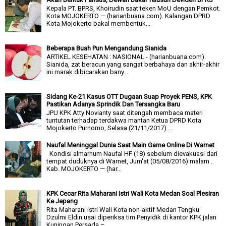
Kepala PT. BPRS, Khoirudin saat teken MoU dengan Pemkot.
Kota MOJOKERTO — (harianbuana.com). Kalangan DPRD
Kota Mojokerto bakal membentuk...
Beberapa Buah Pun Mengandung Sianida
ARTIKEL KESEHATAN : NASIONAL - (harianbuana.com).
Sianida, zat beracun yang sangat berbahaya dan akhir-akhir
ini marak dibicarakan bany...
Sidang Ke-21 Kasus OTT Dugaan Suap Proyek PENS, KPK
Pastikan Adanya Sprindik Dan Tersangka Baru
JPU KPK Atty Novianty saat ditengah membaca materi
tuntutan terhadap terdakwa mantan Ketua DPRD Kota
Mojokerto Purnomo, Selasa (21/11/2017) ...
Naufal Meninggal Dunia Saat Main Game Online Di Warnet
Kondisi almarhum Naufal HF (18) sebelum dievakuasi dari
tempat duduknya di Warnet, Jum'at (05/08/2016) malam .
Kab. MOJOKERTO — (har...
KPK Cecar Rita Maharani Istri Wali Kota Medan Soal Plesiran
Ke Jepang
Rita Maharani istri Wali Kota non-aktif Medan Tengku
Dzulmi Eldin usai diperiksa tim Penyidik di kantor KPK jalan
Kuningan Persada – ...