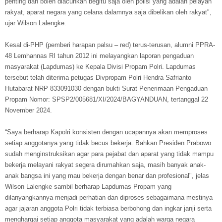
penting dan boleh diacuhkan begitu saja oleh polisi yang adalah pelayan
rakyat, aparat negara yang celana dalamnya saja dibelikan oleh rakyat",
ujar Wilson Lalengke.
Kesal di-PHP (pemberi harapan palsu – red) terus-terusan, alumni PPRA-
48 Lemhannas RI tahun 2012 ini melayangkan laporan pengaduan
masyarakat (Lapdumas) ke Kepala Divisi Propam Polri. Lapdumas
tersebut telah diterima petugas Divpropam Polri Hendra Safrianto
Hutabarat NRP 833091030 dengan bukti Surat Penerimaan Pengaduan
Propam Nomor: SPSP2/005681/XI/2024/BAGYANDUAN, tertanggal 22
November 2024.
“Saya berharap Kapolri konsisten dengan ucapannya akan memproses
setiap anggotanya yang tidak becus bekerja. Bahkan Presiden Prabowo
sudah menginstruksikan agar para pejabat dan aparat yang tidak mampu
bekerja melayani rakyat segera dirumahkan saja, masih banyak anak-
anak bangsa ini yang mau bekerja dengan benar dan profesional", jelas
Wilson Lalengke sambil berharap Lapdumas Propam yang
dilanyangkannya menjadi perhatian dan diproses sebagaimana mestinya
agar jajaran anggota Polri tidak terbiasa berbohong dan ingkar janji serta
menghargai setiap anggota masyarakat yang adalah warga negara