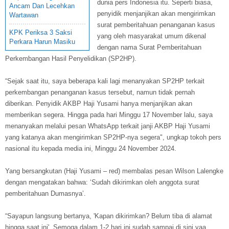
dunia pers Indonesia itu. Seperti biasa,
Ancam Dan Lecehkan
penyidik menjanjikan akan mengirimkan
Wartawan
surat pemberitahuan penanganan kasus
KPK Periksa 3 Saksi
yang oleh masyarakat umum dikenal
Perkara Harun Masiku
dengan nama Surat Pemberitahuan
Perkembangan Hasil Penyelidikan (SP2HP).
“Sejak saat itu, saya beberapa kali lagi menanyakan SP2HP terkait
perkembangan penanganan kasus tersebut, namun tidak pernah
diberikan. Penyidik AKBP Haji Yusami hanya menjanjikan akan
memberikan segera. Hingga pada hari Minggu 17 November lalu, saya
menanyakan melalui pesan WhatsApp terkait janji AKBP Haji Yusami
yang katanya akan mengirimkan SP2HP-nya segera", ungkap tokoh pers
nasional itu kepada media ini, Minggu 24 November 2024.
Yang bersangkutan (Haji Yusami – red) membalas pesan Wilson Lalengke
dengan mengatakan bahwa: ‘Sudah dikirimkan oleh anggota surat
pemberitahuan Dumasnya’.
“Sayapun langsung bertanya, 'Kapan dikirimkan? Belum tiba di alamat
hingga saat ini'. Semoga dalam 1-2 hari ini sudah sampai di sini yaa,