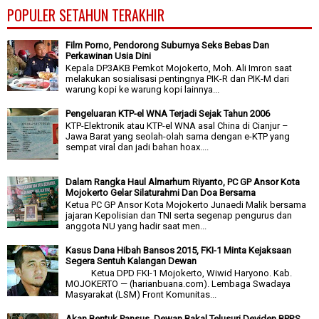
POPULER SETAHUN TERAKHIR
Film Porno, Pendorong Suburnya Seks Bebas Dan
Perkawinan Usia Dini
Kepala DP3AKB Pemkot Mojokerto, Moh. Ali Imron saat
melakukan sosialisasi pentingnya PIK-R dan PIK-M dari
warung kopi ke warung kopi lainnya...
Pengeluaran KTP-el WNA Terjadi Sejak Tahun 2006
KTP-Elektronik atau KTP-el WNA asal China di Cianjur –
Jawa Barat yang seolah-olah sama dengan e-KTP yang
sempat viral dan jadi bahan hoax....
Dalam Rangka Haul Almarhum Riyanto, PC GP Ansor Kota
Mojokerto Gelar Silaturahmi Dan Doa Bersama
Ketua PC GP Ansor Kota Mojokerto Junaedi Malik bersama
jajaran Kepolisian dan TNI serta segenap pengurus dan
anggota NU yang hadir saat men...
Kasus Dana Hibah Bansos 2015, FKI-1 Minta Kejaksaan
Segera Sentuh Kalangan Dewan
Ketua DPD FKI-1 Mojokerto, Wiwid Haryono. Kab.
MOJOKERTO — (harianbuana.com). Lembaga Swadaya
Masyarakat (LSM) Front Komunitas...
Akan Bentuk Pansus, Dewan Bakal Telusuri Deviden BPRS