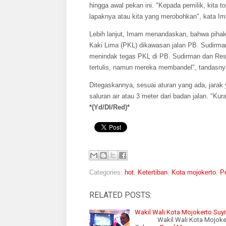
hingga awal pekan ini. "Kepada pemilik, kita 
lapaknya atau kita yang merobohkan", kata I
Lebih lanjut, Imam menandaskan, bahwa piha
Kaki Lima (PKL) dikawasan jalan PB. Sudirman
menindak tegas PKL di PB. Sudirman dan Res.
tertulis, namun mereka membandel", tandasny
Ditegaskannya, sesuai aturan yang ada, jarak 
saluran air atau 3 meter dari badan jalan. "Kur
*(Yd/DI/Red)*
Categories:
hot
,
Ketertiban
,
Kota mojokerto
,
P
RELATED POSTS:
Wakil Wali Kota Mojokerto Suy
Wakil Wali Kota Mojokerto S