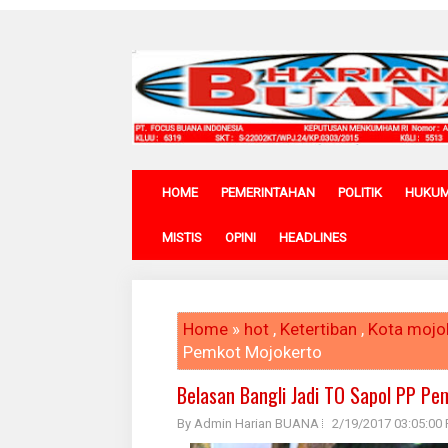
HOME
PEMERINTAHAN
POLITIK
HUKU
MISTIS
OPINI
HEADLINES
Home
»
hot
,
Ketertiban
,
Kota mojo
Pemkot Mojokerto
Belasan Bangli Jadi TO Sapol PP Pe
By Admin Harian BUANA
2/19/2017 03:05:00