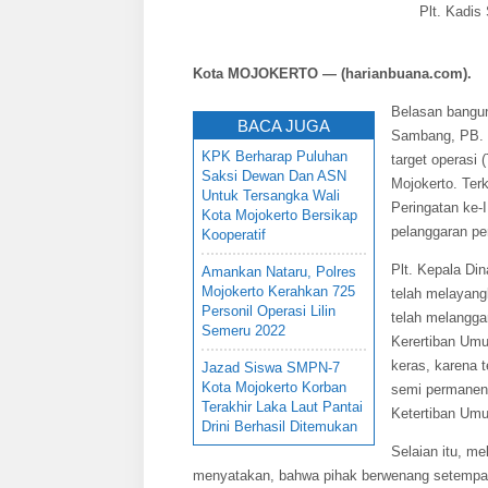
Plt. Kadis
Kota MOJOKERTO — (harianbuana.com).
Belasan bangun
BACA JUGA
Sambang, PB. S
KPK Berharap Puluhan
target operasi
Saksi Dewan Dan ASN
Mojokerto. Ter
Untuk Tersangka Wali
Peringatan ke-I
Kota Mojokerto Bersikap
pelanggaran pe
Kooperatif
Plt. Kepala D
Amankan Nataru, Polres
Mojokerto Kerahkan 725
telah melayang
Personil Operasi Lilin
telah melangga
Semeru 2022
Kerertiban Umu
keras, karena 
Jazad Siswa SMPN-7
Kota Mojokerto Korban
semi permanen 
Terakhir Laka Laut Pantai
Ketertiban Umu
Drini Berhasil Ditemukan
Selaian itu, m
menyatakan, bahwa pihak berwenang setempat 