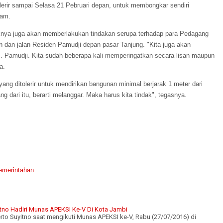
tolerir sampai Selasa 21 Pebruari depan, untuk membongkar sendiri
mam.
knya juga akan memberlakukan tindakan serupa terhadap para Pedagang
 dan jalan Residen Pamudji depan pasar Tanjung. "Kita juga akan
 Pamudji. Kita sudah beberapa kali memperingatkan secara lisan maupun
a.
yang ditolerir untuk mendirikan bangunan minimal berjarak 1 meter dari
ang dari itu, berarti melanggar. Maka harus kita tindak", tegasnya.
emerintahan
itno Hadiri Munas APEKSI Ke-V Di Kota Jambi
uyitno saat mengikuti Munas APEKSI ke-V, Rabu (27/07/2016) di