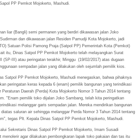
 Sapol PP Pemkot Mojokerto, Mashudi.
an liar (Bangli) semi permanen yang berdiri dikawasan jalan Joko
udirman dan dikawasan jalan Residen Pamudji Kota Mojokerto, jadi
 (TO) Satuan Polisi Pamong Praja (Satpol PP) Pemerintah Kota (Pemkot)
kait itu, Dinas Satpol PP Pemkot Mojokerto telah melayangkan Surat
II (SP-III) atau peringatan terakhir, Minggu (19/02/2017) atas dugaan
nggunaan sempadan jalan yang dilakukan oleh sejumlah pemilik kios.
inas Satpol PP Pemkot Mojokerto, Mashudi menegaskan, bahwa pihaknya
kan peringatan keras kepada 6 (enam) pemilik bangunan yang terindikasi
r Peraturan Daerah (Perda) Kota Mojokerto Nomor 3 Tahun 2014 tentang
m. "Enam pemilik toko dijalan Joko Sambang, telah kita peringatkan
terindikasi melanggar garis sempadan jalan. Mereka mendirikan bangunan
diatas saluran air sehingga melanggar Perda Nomor 3 Tahun 2014 tentang
m", tegas Plt. Kepala Dinas Satpol PP Pemkot Mojokerto, Mashudi.
elalui Sekretaris Dinas Satpol PP Pemkot Mojokerto, Imam Susadi
menolerir agar dilakukan pembongkaran lapak toko pakaian dan tas itu