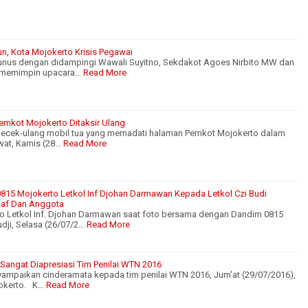
n, Kota Mojokerto Krisis Pegawai
unus dengan didampingi Wawali Suyitno, Sekdakot Agoes Nirbito MW dan
t memimpin upacara…
Read More
Pemkot Mojokerto Ditaksir Ulang
ecek-ulang mobil tua yang memadati halaman Pemkot Mojokerto dalam
awat, Kamis (28…
Read More
815 Mojokerto Letkol Inf Djohan Darmawan Kepada Letkol Czi Budi
Staf Dan Anggota
 Letkol Inf. Djohan Darmawan saat foto bersama dengan Dandim 0815
dji, Selasa (26/07/2…
Read More
Sangat Diapresiasi Tim Penilai WTN 2016
ampaikan cinderamata kepada tim penilai WTN 2016, Jum'at (29/07/2016),
okerto. K…
Read More