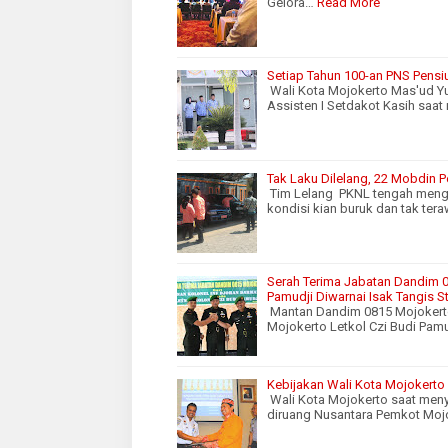
Gelora…
Read More
Setiap Tahun 100-an PNS Pensiu
Wali Kota Mojokerto Mas'ud Y
Assisten I Setdakot Kasih saa
Tak Laku Dilelang, 22 Mobdin 
Tim Lelang PKNL tengah meng
kondisi kian buruk dan tak ter
Serah Terima Jabatan Dandim 0
Pamudji Diwarnai Isak Tangis 
Mantan Dandim 0815 Mojokerto
Mojokerto Letkol Czi Budi Pamu
Kebijakan Wali Kota Mojokerto 
Wali Kota Mojokerto saat meny
diruang Nusantara Pemkot Moj