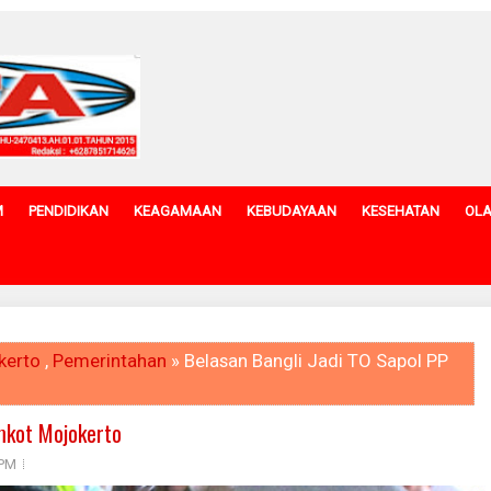
M
PENDIDIKAN
KEAGAMAAN
KEBUDAYAAN
KESEHATAN
OL
kerto
,
Pemerintahan
» Belasan Bangli Jadi TO Sapol PP
mkot Mojokerto
 PM