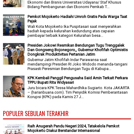
Ekonomi dan Bisnis Universitas Udayana/ Staf Khusus
Bidang Pembangunan dan Ekonomi Pemkab T...
Pemkot Mojokerto Hadiahi Umroh Gratis Pada Warga Taat
Pajak
Wali Kota Mojokerto Ika Puspitasari saat menyerahkan
hadiah kepada kelurahan kedundung atas capaian
pembayar terbaik kategori Kelurahan besa...
Presiden Jokowi Resmikan Bendungan Tugu Trenggalek
Dan Gongseng Bojonegoro,, Gubernur Khofifah Optimistis
Dongkrak Produktivitas Pertanian Jatim
Gubernur Jatim Khofifah Indar Parawansa saat
mendampingi Presiden RI Joko Widodo menanda-tangani
Prasasti Peresmian Bendungan Tugu di Kabupa...
KPK Kembali Panggil Pengusaha Said Amin Terkait Perkara
TPPU Bupati Rita Widyasari
Juru bicara KPK Tessa Mahardhika Sugiarto. Kota JAKARTA
– (harianbuana.com). Tim Penyidik Komisi Pemberantasan
Korupsi (KPK) pada Kamis 27 J...
POPULER SEBULAN TERAKHIR
Raih Anugerah Pandu Negeri 2024, Tatakelola Pemkot
Mojokerto Diakui Berstandar Internasional