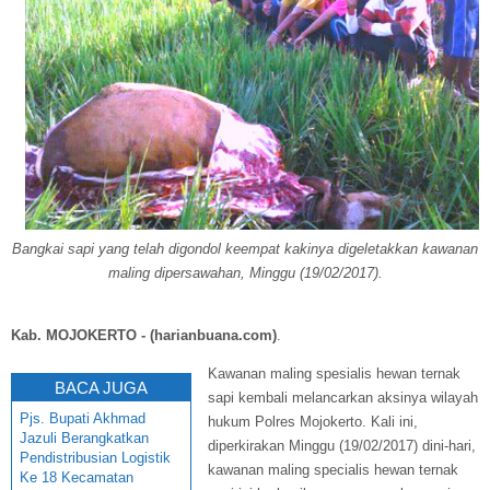
Bangkai sapi yang telah digondol keempat kakinya digeletakkan kawanan
maling dipersawahan, Minggu (19/02/2017).
Kab. MOJOKERTO - (harianbuana.com)
.
Kawanan maling spesialis hewan ternak
BACA JUGA
sapi kembali melancarkan aksinya wilayah
Pjs. Bupati Akhmad
hukum Polres Mojokerto. Kali ini,
Jazuli Berangkatkan
diperkirakan Minggu (19/02/2017) dini-hari,
Pendistribusian Logistik
kawanan maling specialis hewan ternak
Ke 18 Kecamatan