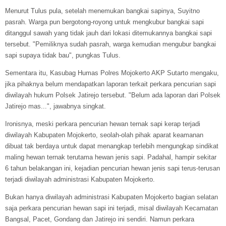
Menurut Tulus pula, setelah menemukan bangkai sapinya, Suyitno
pasrah. Warga pun bergotong-royong untuk mengkubur bangkai sapi
ditanggul sawah yang tidak jauh dari lokasi ditemukannya bangkai sapi
tersebut. "Pemiliknya sudah pasrah, warga kemudian mengubur bangkai
sapi supaya tidak bau", pungkas Tulus.
Sementara itu, Kasubag Humas Polres Mojokerto AKP Sutarto mengaku,
jika pihaknya belum mendapatkan laporan terkait perkara pencurian sapi
diwilayah hukum Polsek Jatirejo tersebut. "Belum ada laporan dari Polsek
Jatirejo mas...", jawabnya singkat.
Ironisnya, meski perkara pencurian hewan ternak sapi kerap terjadi
diwilayah Kabupaten Mojokerto, seolah-olah pihak aparat keamanan
dibuat tak berdaya untuk dapat menangkap terlebih mengungkap sindikat
maling hewan ternak terutama hewan jenis sapi. Padahal, hampir sekitar
6 tahun belakangan ini, kejadian pencurian hewan jenis sapi terus-terusan
terjadi diwilayah administrasi Kabupaten Mojokerto.
Bukan hanya diwilayah administrasi Kabupaten Mojokerto bagian selatan
saja perkara pencurian hewan sapi ini terjadi, misal diwilayah Kecamatan
Bangsal, Pacet, Gondang dan Jatirejo ini sendiri. Namun perkara