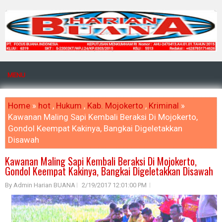
MENU
Home
»
hot
,
Hukum
,
Kab. Mojokerto
,
Kriminal
»
Kawanan Maling Sapi Kembali Beraksi Di Mojokerto,
Gondol Keempat Kakinya, Bangkai Digeletakkan
Disawah
Kawanan Maling Sapi Kembali Beraksi Di Mojokerto,
Gondol Keempat Kakinya, Bangkai Digeletakkan Disawah
By Admin Harian BUANA
2/19/2017 12:01:00 PM