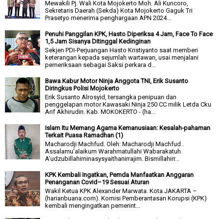
Mewakili Pj. Wali Kota Mojokerto Moh. Ali Kuncoro,
Sekretaris Daerah (Sekda) Kota Mojokerto Gaguk Tri
Prasetyo menerima penghargaan APN 2024...
Penuhi Panggilan KPK, Hasto Diperiksa 4 Jam, Face To Face
1,5 Jam Sisanya Ditinggal Kedinginan
Sekjen PDI-Perjuangan Hasto Kristiyanto saat memberi
keterangan kepada sejumlah wartawan, usai menjalani
pemeriksaan sebagai Saksi perkara d...
Bawa Kabur Motor Ninja Anggota TNI, Erik Susanto
Diringkus Polisi Mojokerto
Erik Susanto Alrosyid, tersangka penipuan dan
penggelapan motor Kawasaki Ninja 250 CC milik Letda Cku
Arif Akhirudin. Kab. MOKOKERTO - (ha...
Islam Itu Memang Agama Kemanusiaan: Kesalah-pahaman
Terkait Puasa Ramadhan (1)
Macharodji Machfud. Oleh: Macharodji Machfud .
Assalamu’alaikum Warahmatullahi Wabarakatuh.
A’udzubillahiminasysyaithanirrajim. Bismillahirr...
KPK Kembali Ingatkan, Pemda Manfaatkan Anggaran
Penanganan Covid–19 Sesuai Aturan
Wakil Ketua KPK Alexander Marwata. Kota JAKARTA –
(harianbuana.com). Komisi Pemberantasan Korupsi (KPK)
kembali mengingatkan pemerint...