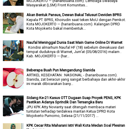
MOJOKERTO — (harianbuana.com). Lembaga Swadaya
Masyarakat (LSM) Front Komunitas...
Akan Bentuk Pansus, Dewan Bakal Telusuri Deviden BPRS
Kepala PT. BPRS, Khoirudin saat teken MoU dengan Pemkot.
Kota MOJOKERTO — (harianbuana.com). Kalangan DPRD
Kota Mojokerto bakal membentuk...
Naufal Meninggal Dunia Saat Main Game Online Di Warnet
Kondisi almarhum Naufal HF (18) sebelum dievakuasi dari
tempat duduknya di Warnet, Jum'at (05/08/2016) malam .
Kab. MOJOKERTO — (har...
Beberapa Buah Pun Mengandung Sianida
ARTIKEL KESEHATAN : NASIONAL - (harianbuana.com).
Sianida, zat beracun yang sangat berbahaya dan akhir-akhir
ini marak dibicarakan bany...
Sidang Ke-21 Kasus OTT Dugaan Suap Proyek PENS, KPK
Pastikan Adanya Sprindik Dan Tersangka Baru
JPU KPK Atty Novianty saat ditengah membaca materi
tuntutan terhadap terdakwa mantan Ketua DPRD Kota
Mojokerto Purnomo, Selasa (21/11/2017) ...
KPK Cecar Rita Maharani Istri Wali Kota Medan Soal Plesiran