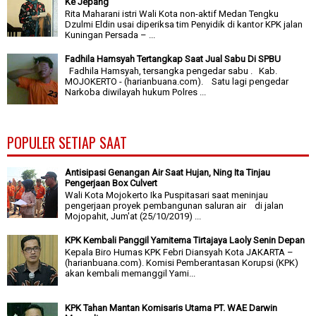
Ke Jepang
Rita Maharani istri Wali Kota non-aktif Medan Tengku
Dzulmi Eldin usai diperiksa tim Penyidik di kantor KPK jalan
Kuningan Persada – ...
Fadhila Hamsyah Tertangkap Saat Jual Sabu Di SPBU
Fadhila Hamsyah, tersangka pengedar sabu . Kab.
MOJOKERTO - (harianbuana.com). Satu lagi pengedar
Narkoba diwilayah hukum Polres ...
POPULER SETIAP SAAT
Antisipasi Genangan Air Saat Hujan, Ning Ita Tinjau
Pengerjaan Box Culvert
Wali Kota Mojokerto Ika Puspitasari saat meninjau
pengerjaan proyek pembangunan saluran air di jalan
Mojopahit, Jum'at (25/10/2019) ...
KPK Kembali Panggil Yamitema Tirtajaya Laoly Senin Depan
Kepala Biro Humas KPK Febri Diansyah Kota JAKARTA –
(harianbuana.com). Komisi Pemberantasan Korupsi (KPK)
akan kembali memanggil Yami...
KPK Tahan Mantan Komisaris Utama PT. WAE Darwin