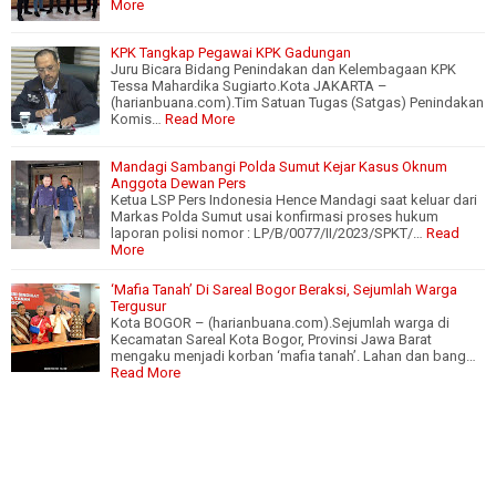
More
KPK Tangkap Pegawai KPK Gadungan
Juru Bicara Bidang Penindakan dan Kelembagaan KPK
Tessa Mahardika Sugiarto.Kota JAKARTA –
(harianbuana.com).Tim Satuan Tugas (Satgas) Penindakan
Komis…
Read More
Mandagi Sambangi Polda Sumut Kejar Kasus Oknum
Anggota Dewan Pers
Ketua LSP Pers Indonesia Hence Mandagi saat keluar dari
Markas Polda Sumut usai konfirmasi proses hukum
laporan polisi nomor : LP/B/0077/II/2023/SPKT/…
Read
More
‘Mafia Tanah’ Di Sareal Bogor Beraksi, Sejumlah Warga
Tergusur
Kota BOGOR – (harianbuana.com).Sejumlah warga di
Kecamatan Sareal Kota Bogor, Provinsi Jawa Barat
mengaku menjadi korban ‘mafia tanah’. Lahan dan bang…
Read More