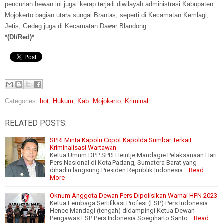
pencurian hewan ini juga kerap terjadi diwilayah administrasi Kabupaten
Mojokerto bagian utara sungai Brantas, seperti di Kecamatan Kemlagi,
Jetis, Gedeg juga di Kecamatan Dawar Blandong.
*(DI/Red)*
Categories:
hot
,
Hukum
,
Kab. Mojokerto
,
Kriminal
RELATED POSTS:
SPRI Minta Kapolri Copot Kapolda Sumbar Terkait
Kriminalisasi Wartawan
Ketua Umum DPP SPRI Heintje Mandagie.Pelaksanaan Hari
Pers Nasional di Kota Padang, Sumatera Barat yang
dihadiri langsung Presiden Republik Indonesia…
Read
More
Oknum Anggota Dewan Pers Dipolisikan Warnai HPN 2023
Ketua Lembaga Sertifikasi Profesi (LSP) Pers Indonesia
Hence Mandagi (tengah) didampingi Ketua Dewan
Pengawas LSP Pers Indonesia Soegiharto Santo…
Read