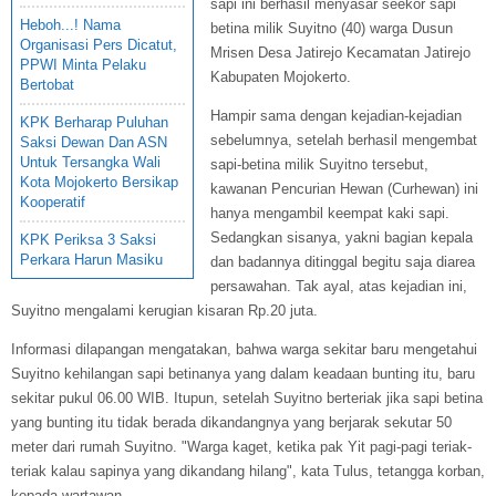
sapi ini berhasil menyasar seekor sapi
Heboh...! Nama
betina milik Suyitno (40) warga Dusun
Organisasi Pers Dicatut,
Mrisen Desa Jatirejo Kecamatan Jatirejo
PPWI Minta Pelaku
Kabupaten Mojokerto.
Bertobat
Hampir sama dengan kejadian-kejadian
KPK Berharap Puluhan
sebelumnya, setelah berhasil mengembat
Saksi Dewan Dan ASN
Untuk Tersangka Wali
sapi-betina milik Suyitno tersebut,
Kota Mojokerto Bersikap
kawanan Pencurian Hewan (Curhewan) ini
Kooperatif
hanya mengambil keempat kaki sapi.
Sedangkan sisanya, yakni bagian kepala
KPK Periksa 3 Saksi
Perkara Harun Masiku
dan badannya ditinggal begitu saja diarea
persawahan. Tak ayal, atas kejadian ini,
Suyitno mengalami kerugian kisaran Rp.20 juta.
Informasi dilapangan mengatakan, bahwa warga sekitar baru mengetahui
Suyitno kehilangan sapi betinanya yang dalam keadaan bunting itu, baru
sekitar pukul 06.00 WIB. Itupun, setelah Suyitno berteriak jika sapi betina
yang bunting itu tidak berada dikandangnya yang berjarak sekutar 50
meter dari rumah Suyitno. "Warga kaget, ketika pak Yit pagi-pagi teriak-
teriak kalau sapinya yang dikandang hilang", kata Tulus, tetangga korban,
kepada wartawan.