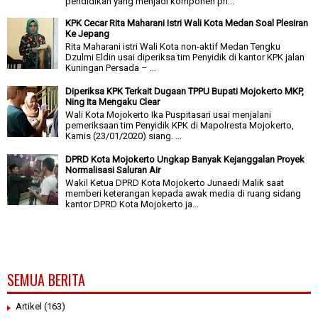
pendidikan yang menjadi komponen pri...
KPK Cecar Rita Maharani Istri Wali Kota Medan Soal Plesiran
Ke Jepang
Rita Maharani istri Wali Kota non-aktif Medan Tengku
Dzulmi Eldin usai diperiksa tim Penyidik di kantor KPK jalan
Kuningan Persada – ...
Diperiksa KPK Terkait Dugaan TPPU Bupati Mojokerto MKP,
Ning Ita Mengaku Clear
Wali Kota Mojokerto Ika Puspitasari usai menjalani
pemeriksaan tim Penyidik KPK di Mapolresta Mojokerto,
Kamis (23/01/2020) siang. ...
DPRD Kota Mojokerto Ungkap Banyak Kejanggalan Proyek
Normalisasi Saluran Air
Wakil Ketua DPRD Kota Mojokerto Junaedi Malik saat
memberi keterangan kepada awak media di ruang sidang
kantor DPRD Kota Mojokerto ja...
SEMUA BERITA
Artikel
(163)