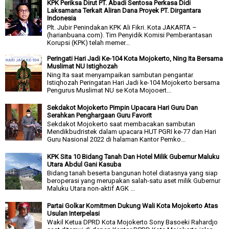
KPK Periksa Dirut PT. Abadi Sentosa Perkasa Didi
Laksamana Terkait Aliran Dana Proyek PT. Dirgantara
Indonesia
Plt. Jubir Penindakan KPK Ali Fikri. Kota JAKARTA –
(harianbuana.com). Tim Penyidik Komisi Pemberantasan
Korupsi (KPK) telah memer...
Peringati Hari Jadi Ke-104 Kota Mojokerto, Ning Ita Bersama
Muslimat NU Istighozah
Ning Ita saat menyampaikan sambutan pengantar
Istiqhozah Peringatan Hari Jadi ke-104 Mojokerto bersama
Pengurus Muslimat NU se Kota Mojooert...
Sekdakot Mojokerto Pimpin Upacara Hari Guru Dan
Serahkan Penghargaan Guru Favorit
Sekdakot Mojokerto saat membacakan sambutan
Mendikbudristek dalam upacara HUT PGRI ke-77 dan Hari
Guru Nasional 2022 di halaman Kantor Pemko...
KPK Sita 10 Bidang Tanah Dan Hotel Milik Gubernur Maluku
Utara Abdul Gani Kasuba
Bidang tanah beserta bangunan hotel diatasnya yang siap
beroperasi yang merupakan salah-satu aset milik Gubernur
Maluku Utara non-aktif AGK ...
Partai Golkar Komitmen Dukung Wali Kota Mojokerto Atas
Usulan Interpelasi
Wakil Ketua DPRD Kota Mojokerto Sony Basoeki Rahardjo