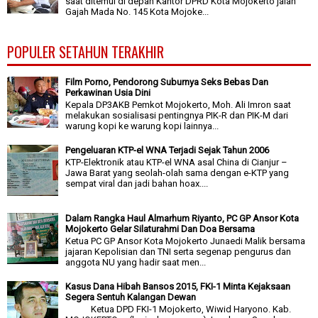
saat ditemui di depan Kantor DPRD Kota Mojokerto jalan
Gajah Mada No. 145 Kota Mojoke...
POPULER SETAHUN TERAKHIR
Film Porno, Pendorong Suburnya Seks Bebas Dan
Perkawinan Usia Dini
Kepala DP3AKB Pemkot Mojokerto, Moh. Ali Imron saat
melakukan sosialisasi pentingnya PIK-R dan PIK-M dari
warung kopi ke warung kopi lainnya...
Pengeluaran KTP-el WNA Terjadi Sejak Tahun 2006
KTP-Elektronik atau KTP-el WNA asal China di Cianjur –
Jawa Barat yang seolah-olah sama dengan e-KTP yang
sempat viral dan jadi bahan hoax....
Dalam Rangka Haul Almarhum Riyanto, PC GP Ansor Kota
Mojokerto Gelar Silaturahmi Dan Doa Bersama
Ketua PC GP Ansor Kota Mojokerto Junaedi Malik bersama
jajaran Kepolisian dan TNI serta segenap pengurus dan
anggota NU yang hadir saat men...
Kasus Dana Hibah Bansos 2015, FKI-1 Minta Kejaksaan
Segera Sentuh Kalangan Dewan
Ketua DPD FKI-1 Mojokerto, Wiwid Haryono. Kab.