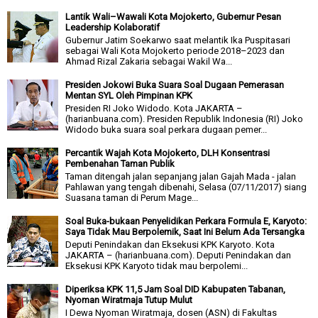
Lantik Wali–Wawali Kota Mojokerto, Gubernur Pesan
Leadership Kolaboratif
Gubernur Jatim Soekarwo saat melantik Ika Puspitasari
sebagai Wali Kota Mojokerto periode 2018–2023 dan
Ahmad Rizal Zakaria sebagai Wakil Wa...
Presiden Jokowi Buka Suara Soal Dugaan Pemerasan
Mentan SYL Oleh Pimpinan KPK
Presiden RI Joko Widodo. Kota JAKARTA –
(harianbuana.com). Presiden Republik Indonesia (RI) Joko
Widodo buka suara soal perkara dugaan pemer...
Percantik Wajah Kota Mojokerto, DLH Konsentrasi
Pembenahan Taman Publik
Taman ditengah jalan sepanjang jalan Gajah Mada - jalan
Pahlawan yang tengah dibenahi, Selasa (07/11/2017) siang
Suasana taman di Perum Mage...
Soal Buka-bukaan Penyelidikan Perkara Formula E, Karyoto:
Saya Tidak Mau Berpolemik, Saat Ini Belum Ada Tersangka
Deputi Penindakan dan Eksekusi KPK Karyoto. Kota
JAKARTA – (harianbuana.com). Deputi Penindakan dan
Eksekusi KPK Karyoto tidak mau berpolemi...
Diperiksa KPK 11,5 Jam Soal DID Kabupaten Tabanan,
Nyoman Wiratmaja Tutup Mulut
I Dewa Nyoman Wiratmaja, dosen (ASN) di Fakultas