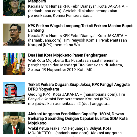
Maspolim
Kepala Biro Humas KPK Febri Diansyah. Kota JAKARTA –
(harianbuana.com). Setelah dilakukan serangkaian
pemeriksaan, Komisi Pemberantas...
KPK Periksa Wagub Lampung Terkait Perkara Mantan Bupati
Lamteng
Kepala Biro Humas KPK Febri Diansyah Kota JAKARTA –
(harianbuana.com). Tim Penyidik Komisi Pemberantasan
Korupsi (KPK) memeriksa Wa...
Dua Hari Kota Mojokerto Panen Penghargaan
Wali Kota Mojokerto Ika Puspitasari saat menerima
penghargaan dari Mendagri Tito Karnavian di Jakarta,
Selasa 19 Nopember 2019. Kota MO...
Terkait Perkara Dugaan Suap Jaksa, KPK Panggil Anggota
DPRD Yogyakarta
Gedung KPK Kota JAKARTA – (harianbuana.com). Tim
Penyidik Komisi Pemberantasan Korupsi (KPK)
menjadwalkan pemeriksaan 2 (dua) anggota...
Alokasi Anggaran Pendidikan Capai Rp. 180 M, Dewan
Berharap Sebanding Dengan Capaian kualitas SDM Kota
Mojokerto
Wakil Ketua Fraksi PDI Perjuangan, Suliyat. Kota
MOJOKERTO – (harianbuana.com). Alokasi anggaran