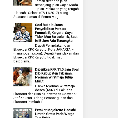
Taman ditengah jalan
sepanjang jalan Gajah Mada
- jalan Pahlawan yang tengah
dibenahi, Selasa (07/11/2017) siang
Suasana taman di Perum Mage...
Soal Buka-bukaan
Penyelidikan Perkara
Formula E, Karyoto: Saya
Tidak Mau Berpolemik, Saat
Ini Belum Ada Tersangka
Deputi Penindakan dan
Eksekusi KPK Karyoto. Kota JAKARTA –
(harianbuana.com). Deputi Penindakan dan
Eksekusi KPK Karyoto tidak mau
berpolemi...
Diperiksa KPK 11,5 Jam Soal
DID Kabupaten Tabanan,
Nyoman Wiratmaja Tutup
Mulut
I Dewa Nyoman Wiratmaja,
dosen (ASN) di Fakultas
Ekonomi dan Bisnis Universitas Udayana/
Staf Khusus Bidang Pembangunan dan
Ekonomi Pemkab T...
Pemkot Mojokerto Hadiahi
Umroh Gratis Pada Warga
Taat Pajak