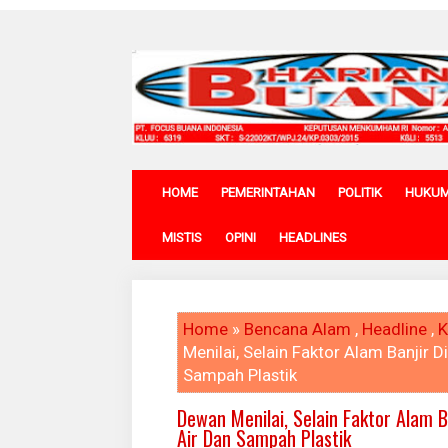
HOME
PEMERINTAHAN
POLITIK
HUKU
MISTIS
OPINI
HEADLINES
Home
»
Bencana Alam
,
Headline
,
K
Menilai, Selain Faktor Alam Banjir 
Sampah Plastik
Dewan Menilai, Selain Faktor Alam B
Air Dan Sampah Plastik