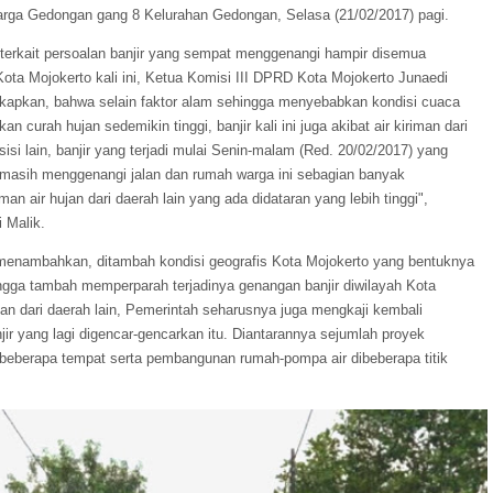
arga Gedongan gang 8 Kelurahan Gedongan, Selasa (21/02/2017) pagi.
 terkait persoalan banjir yang sempat menggenangi hampir disemua
Kota Mojokerto kali ini, Ketua Komisi III DPRD Kota Mojokerto Junaedi
apkan, bahwa selain faktor alam sehingga menyebabkan kondisi cuaca
n curah hujan sedemikin tinggi, banjir kali ini juga akibat air kiriman dari
isisi lain, banjir yang terjadi mulai Senin-malam (Red. 20/02/2017) yang
i masih menggenangi jalan dan rumah warga ini sebagian banyak
man air hujan dari daerah lain yang ada didataran yang lebih tinggi",
 Malik.
menambahkan, ditambah kondisi geografis Kota Mojokerto yang bentuknya
gga tambah memperparah terjadinya genangan banjir diwilayah Kota
riman dari daerah lain, Pemerintah seharusnya juga mengkaji kembali
ir yang lagi digencar-gencarkan itu. Diantarannya sejumlah proyek
ibeberapa tempat serta pembangunan rumah-pompa air dibeberapa titik