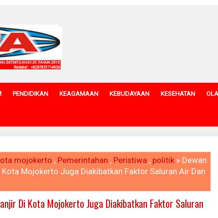
M
PENDIDIKAN
KEAGAMAAN
KEBUDAYAAN
KESEHATAN
OL
ota mojokerto
,
Pemerintahan
,
Peristiwa
,
politik
» Dewan
Di Kota Mojokerto Juga Diakibatkan Faktor Saluran Air Dan
anjir Di Kota Mojokerto Juga Diakibatkan Faktor Saluran