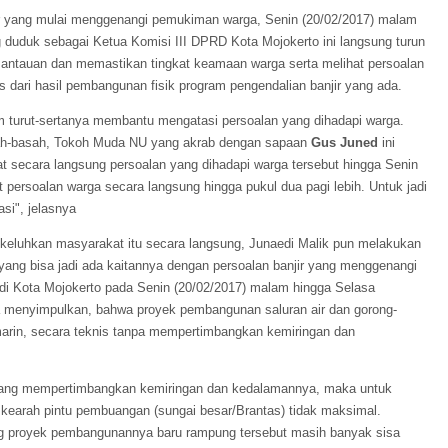
ir yang mulai menggenangi pemukiman warga, Senin (20/02/2017) malam
 duduk sebagai Ketua Komisi III DPRD Kota Mojokerto ini langsung turun
mantauan dan memastikan tingkat keamaan warga serta melihat persoalan
as dari hasil pembangunan fisik program pengendalian banjir yang ada.
m turut-sertanya membantu mengatasi persoalan yang dihadapi warga.
asah-basah, Tokoh Muda NU yang akrab dengan sapaan
Gus Juned
ini
at secara langsung persoalan yang dihadapi warga tersebut hingga Senin
hat persoalan warga secara langsung hingga pukul dua pagi lebih. Untuk jadi
si", jelasnya
ikeluhkan masyarakat itu secara langsung, Junaedi Malik pun melakukan
ang bisa jadi ada kaitannya dengan persoalan banjir yang menggenangi
i Kota Mojokerto pada Senin (20/02/2017) malam hingga Selasa
isa menyimpulkan, bahwa proyek pembangunan saluran air dan gorong-
marin, secara teknis tanpa mempertimbangkan kemiringan dan
rang mempertimbangkan kemiringan dan kedalamannya, maka untuk
it kearah pintu pembuangan (sungai besar/Brantas) tidak maksimal.
ng proyek pembangunannya baru rampung tersebut masih banyak sisa