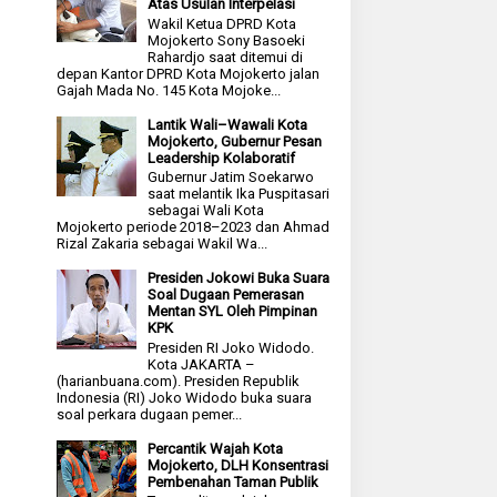
Atas Usulan Interpelasi
Wakil Ketua DPRD Kota
Mojokerto Sony Basoeki
Rahardjo saat ditemui di
depan Kantor DPRD Kota Mojokerto jalan
Gajah Mada No. 145 Kota Mojoke...
Lantik Wali–Wawali Kota
Mojokerto, Gubernur Pesan
Leadership Kolaboratif
Gubernur Jatim Soekarwo
saat melantik Ika Puspitasari
sebagai Wali Kota
Mojokerto periode 2018–2023 dan Ahmad
Rizal Zakaria sebagai Wakil Wa...
Presiden Jokowi Buka Suara
Soal Dugaan Pemerasan
Mentan SYL Oleh Pimpinan
KPK
Presiden RI Joko Widodo.
Kota JAKARTA –
(harianbuana.com). Presiden Republik
Indonesia (RI) Joko Widodo buka suara
soal perkara dugaan pemer...
Percantik Wajah Kota
Mojokerto, DLH Konsentrasi
Pembenahan Taman Publik