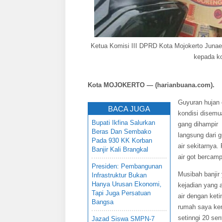
Ketua Komisi III DPRD Kota Mojokerto Junaedi
kepada ko
Kota MOJOKERTO — (harianbuana.com).
Guyuran hujan 
BACA JUGA
kondisi disemu
Bupati Ikfina Salurkan
gang dihampir 
Beras Dan Sembako
langsung dari g
Pada 930 KK Korban
air sekitarnya.
Banjir Kali Brangkal
air got bercam
Presiden: Pembangunan
Musibah banjir
Infrastruktur Bukan
Hanya Urusan Ekonomi,
kejadian yang 
Tapi Juga Persatuan
air dengan keti
Bangsa
rumah saya kem
setinngi 20 sen
Jazad Siswa SMPN-7