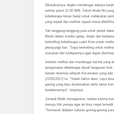
Dikatakannya, begitu mendengar adanya banj
sekitar pukul 22.00 WIB, Tokoh Muda NU yang
kebeberapa lokasi banjir untuk melakukan pe
yang terjadi dan melihat sejauh mana efektifit
Tak tanggung-tanggung pula untuk peduli dala
Meski dalam kondisi gelap, dingin dan berb
berkeliling kebeberapa sudut Kota untuk melih
jelang-pagi hari. "Saya berkeliling untuk meli
masukan dan kedepannya agar dapat diantisipa
Setelah melihat dan mendengar hal-hal yang d
pengamatan dibeberapa obyek bangunan fisik y
hampir disemua wilayah Kecamatan yang ada d
(21/02/2017) ini. "Selain faktor alam, saya b
gorong yang baru diselesaikan akhir tahun ke
kedalamannya", lanjutnya.
Junaedi Malik menegaskan, bahwa karena ku
menuju titik pompa agar air bisa cepat tersed
"Termasuk didalam saluran gorong-gorong ya