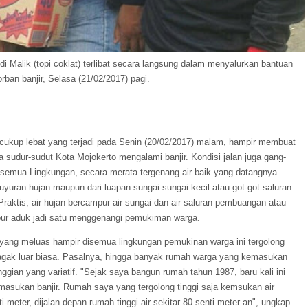
 Malik (topi coklat) terlibat secara langsung dalam menyalurkan bantuan
rban banjir, Selasa (21/02/2017) pagi.
cukup lebat yang terjadi pada Senin (20/02/2017) malam, hampir membuat
a sudur-sudut Kota Mojokerto mengalami banjir. Kondisi jalan juga gang-
semua Lingkungan, secara merata tergenang air baik yang datangnya
uyuran hujan maupun dari luapan sungai-sungai kecil atau got-got saluran
 Praktis, air hujan bercampur air sungai dan air saluran pembuangan atau
pur aduk jadi satu menggenangi pemukiman warga.
 yang meluas hampir disemua lingkungan pemukinan warga ini tergolong
agak luar biasa. Pasalnya, hingga banyak rumah warga yang kemasukan
nggian yang variatif. "Sejak saya bangun rumah tahun 1987, baru kali ini
asukan banjir. Rumah saya yang tergolong tinggi saja kemsukan air
ti-meter, dijalan depan rumah tinggi air sekitar 80 senti-meter-an", ungkap