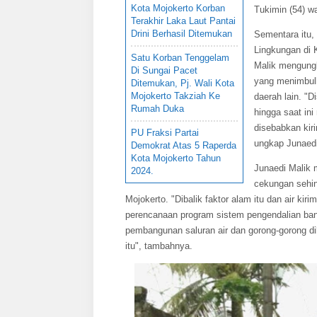
Kota Mojokerto Korban
Tukimin (54) w
Terakhir Laka Laut Pantai
Drini Berhasil Ditemukan
Sementara itu,
Lingkungan di 
Satu Korban Tenggelam
Malik mengungk
Di Sungai Pacet
yang menimbulka
Ditemukan, Pj. Wali Kota
Mojokerto Takziah Ke
daerah lain. "D
Rumah Duka
hingga saat in
disebabkan kiri
PU Fraksi Partai
ungkap Junaedi
Demokrat Atas 5 Raperda
Kota Mojokerto Tahun
Junaedi Malik 
2024.
cekungan sehin
Mojokerto. "Dibalik faktor alam itu dan air ki
perencanaan program sistem pengendalian banj
pembangunan saluran air dan gorong-gorong d
itu", tambahnya.