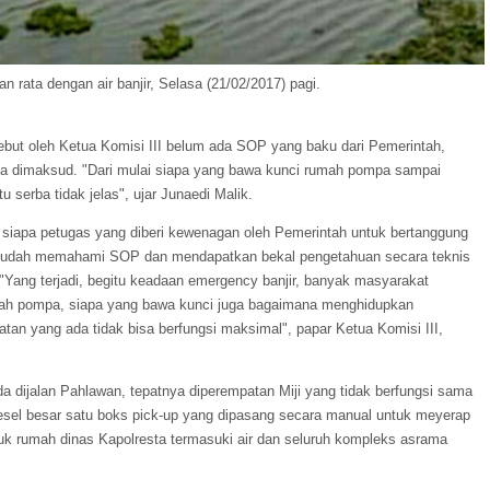
n rata dengan air banjir, Selasa (21/02/2017) pagi.
but oleh Ketua Komisi III belum ada SOP yang baku dari Pemerintah,
 dimaksud. "Dari mulai siapa yang bawa kunci rumah pompa sampai
serba tidak jelas", ujar Junaedi Malik.
ya siapa petugas yang diberi kewenagan oleh Pemerintah untuk bertanggung
 sudah memahami SOP dan mendapatkan bekal pengetahuan secara teknis
Yang terjadi, begitu keadaan emergency banjir, banyak masyarakat
mah pompa, siapa yang bawa kunci juga bagaimana menghidupkan
atan yang ada tidak bisa berfungsi maksimal", papar Ketua Komisi III,
 dijalan Pahlawan, tepatnya diperempatan Miji yang tidak berfungsi sama
diesel besar satu boks pick-up yang dipasang secara manual untuk meyerap
uk rumah dinas Kapolresta termasuki air dan seluruh kompleks asrama