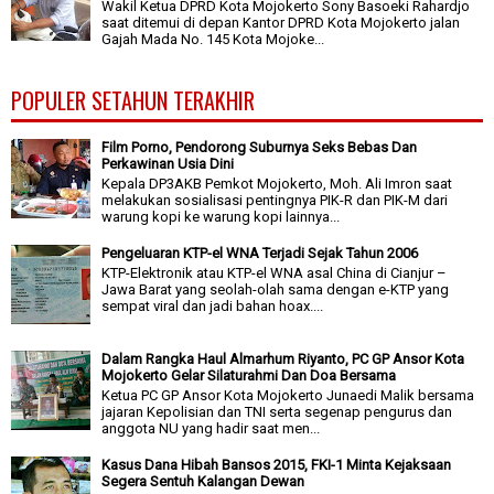
Wakil Ketua DPRD Kota Mojokerto Sony Basoeki Rahardjo
saat ditemui di depan Kantor DPRD Kota Mojokerto jalan
Gajah Mada No. 145 Kota Mojoke...
POPULER SETAHUN TERAKHIR
Film Porno, Pendorong Suburnya Seks Bebas Dan
Perkawinan Usia Dini
Kepala DP3AKB Pemkot Mojokerto, Moh. Ali Imron saat
melakukan sosialisasi pentingnya PIK-R dan PIK-M dari
warung kopi ke warung kopi lainnya...
Pengeluaran KTP-el WNA Terjadi Sejak Tahun 2006
KTP-Elektronik atau KTP-el WNA asal China di Cianjur –
Jawa Barat yang seolah-olah sama dengan e-KTP yang
sempat viral dan jadi bahan hoax....
Dalam Rangka Haul Almarhum Riyanto, PC GP Ansor Kota
Mojokerto Gelar Silaturahmi Dan Doa Bersama
Ketua PC GP Ansor Kota Mojokerto Junaedi Malik bersama
jajaran Kepolisian dan TNI serta segenap pengurus dan
anggota NU yang hadir saat men...
Kasus Dana Hibah Bansos 2015, FKI-1 Minta Kejaksaan
Segera Sentuh Kalangan Dewan