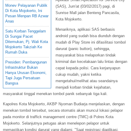
Monev Pelayanan Publik
(SAS), Jum'at (03/02/2017) pagi, di
Di Kota Mojokerto, Ini
Sunrise Mall jalan Benteng Pancasila,
Pesan Menpan RB Azwar
Kota Mojokerto.
Anas
Menariknya, aplikasi SAS berbasis
Satu Korban Tenggelam
android yang sudah bisa diunduh dengan
Di Sungai Pacet
Ditemukan, Pj. Wali Kota
mudah di Play Store ini difasilitasi tombol
Mojokerto Takziah Ke
darurat (panic button), sehingga,
Rumah Duka
masyarakat bisa melaporkan tindak
kriminal dan kecelakaan lalu lintas dengan
Presiden: Pembangunan
Infrastruktur Bukan
cepat kepada polisi. Cara kerjanyapun
Hanya Urusan Ekonomi,
cukup mudah, yakni ketika
Tapi Juga Persatuan
mengetahui/melihat atau seandainya
Bangsa
menjadi korban tindak kejahatan,
masyarakat tinggal menekan tombol panik sebanyak tiga kali.
Kapolres Kota Mojokerto, AKBP Nyoman Budiarja menjelaskan, dengan
menekan tombol tersebut, secara otomatis akan muncul lokasi pelapor
pada monitor di traffick management centre (TMC) di Polres Kota
Mojokerto. Selanjutnya petugas akan menelepon pelapor untuk
memastikan kondisi darurat yang dialami. "Saat registrasi diaplikasi,