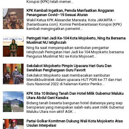
Korupsi (KPK) telah memer...
KPK Kembali Ingatkan, Pemda Manfaatkan Anggaran
Penanganan Covid–19 Sesuai Aturan
Wakil Ketua KPK Alexander Marwata. Kota JAKARTA –
(harianbuana.com). Komisi Pemberantasan Korupsi (KPK)
kembali mengingatkan pemerint...
Peringati Hari Jadi Ke-104 Kota Mojokerto, Ning Ita Bersama
Muslimat NU Istighozah
Ning Ita saat menyampaikan sambutan pengantar
Istiqhozah Peringatan Hari Jadi ke-104 Mojokerto bersama
Pengurus Muslimat NU se Kota Mojooert...
Sekdakot Mojokerto Pimpin Upacara Hari Guru Dan
Serahkan Penghargaan Guru Favorit
Sekdakot Mojokerto saat membacakan sambutan
Mendikbudristek dalam upacara HUT PGRI ke-77 dan Hari
Guru Nasional 2022 di halaman Kantor Pemko...
KPK Sita 10 Bidang Tanah Dan Hotel Milik Gubernur Maluku
Utara Abdul Gani Kasuba
Bidang tanah beserta bangunan hotel diatasnya yang siap
beroperasi yang merupakan salah-satu aset milik Gubernur
Maluku Utara non-aktif AGK ...
Partai Golkar Komitmen Dukung Wali Kota Mojokerto Atas
Usulan Interpelasi