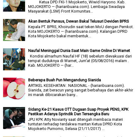
Ketua DPD FKI-1 Mojokerto, Wiwid Haryono. Kab.
MOJOKERTO — (harianbuana.com). Lembaga Swadaya
Masyarakat (LSM) Front Komunitas...
Akan Bentuk Pansus, Dewan Bakal Telusuri Deviden BPRS
Kepala PT. BPRS, Khoirudin saat teken MoU dengan Pemkot.
Kota MOJOKERTO — (harianbuana.com). Kalangan DPRD
Kota Mojokerto bakal membentuk...
Naufal Meninggal Dunia Saat Main Game Online Di Warnet
Kondisi almarhum Naufal HF (18) sebelum dievakuasi dari
tempat duduknya di Warnet, Jum'at (05/08/2016) malam .
Kab. MOJOKERTO — (har...
Beberapa Buah Pun Mengandung Sianida
ARTIKEL KESEHATAN : NASIONAL - (harianbuana.com).
Sianida, zat beracun yang sangat berbahaya dan akhir-akhir
ini marak dibicarakan bany...
Sidang Ke-21 Kasus OTT Dugaan Suap Proyek PENS, KPK
Pastikan Adanya Sprindik Dan Tersangka Baru
JPU KPK Atty Novianty saat ditengah membaca materi
tuntutan terhadap terdakwa mantan Ketua DPRD Kota
Mojokerto Purnomo, Selasa (21/11/2017) ...