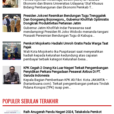
Ekonomi dan Bisnis Universitas Udayana/ Staf Khusus
Bidang Pembangunan dan Ekonomi Pemkab T...
Presiden Jokowi Resmikan Bendungan Tugu Trenggalek
Dan Gongseng Bojonegoro,, Gubernur Khofifah Optimistis
Dongkrak Produktivitas Pertanian Jatim
Gubernur Jatim Khofifah Indar Parawansa saat
mendampingi Presiden RI Joko Widodo menanda-tangani
Prasasti Peresmian Bendungan Tugu di Kabupa...
Pemkot Mojokerto Hadiahi Umroh Gratis Pada Warga Taat
Pajak
Wali Kota Mojokerto Ika Puspitasari saat menyerahkan
hadiah kepada kelurahan kedundung atas capaian
pembayar terbaik kategori Kelurahan besa...
KPK Cegah 2 Orang Ke Luar Negeri Terkait Pengembangan
Penyidikan Perkara Pengadaan Pesawat Airbus Di PT.
Garuda Indonesia
Kepala Bagian Pemberitaan KPK Ali Fikri. Kota JAKARTA –
(harianbuana.com). Terkait pengembangan perkara Tindak
Pidana Korupsi (TPK) suap pen...
POPULER SEBULAN TERAKHIR
Raih Anugerah Pandu Negeri 2024, Tatakelola Pemkot