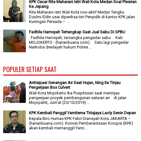
KPK Cecar Rita Maharani Istri Wali Kota Medan Soal Plesiran
Ke Jepang
Rita Maharani istri Wali Kota non-aktif Medan Tengku
Dzulmi Eldin usai diperiksa tim Penyidik di kantor KPK jalan
Kuningan Persada – ...
Fadhila Hamsyah Tertangkap Saat Jual Sabu Di SPBU
Fadhila Hamsyah, tersangka pengedar sabu . Kab.
MOJOKERTO - (harianbuana.com). Satu lagi pengedar
Narkoba diwilayah hukum Polres ...
POPULER SETIAP SAAT
Antisipasi Genangan Air Saat Hujan, Ning Ita Tinjau
Pengerjaan Box Culvert
Wali Kota Mojokerto Ika Puspitasari saat meninjau
pengerjaan proyek pembangunan saluran air di jalan
Mojopahit, Jum'at (25/10/2019) ...
KPK Kembali Panggil Yamitema Tirtajaya Laoly Senin Depan
Kepala Biro Humas KPK Febri Diansyah Kota JAKARTA –
(harianbuana.com). Komisi Pemberantasan Korupsi (KPK)
akan kembali memanggil Yami...