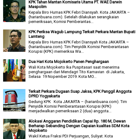
KPK Tahan Mantan Komisaris Utama PT. WAE Darwin
Maspolim
Kepala Biro Humas KPK Febri Diansyah. Kota JAKARTA –
(harianbuana.com). Setelah dilakukan serangkaian
pemeriksaan, Komisi Pemberantas...
KPK Periksa Wagub Lampung Terkait Perkara Mantan Bupati
Lamteng
Kepala Biro Humas KPK Febri Diansyah Kota JAKARTA –
(harianbuana.com). Tim Penyidik Komisi Pemberantasan
Korupsi (KPK) memeriksa Wa...
Dua Hari Kota Mojokerto Panen Penghargaan
Wali Kota Mojokerto Ika Puspitasari saat menerima
penghargaan dari Mendagri Tito Karnavian di Jakarta,
Selasa 19 Nopember 2019. Kota MO...
Terkait Perkara Dugaan Suap Jaksa, KPK Panggil Anggota
DPRD Yogyakarta
Gedung KPK Kota JAKARTA – (harianbuana.com). Tim
Penyidik Komisi Pemberantasan Korupsi (KPK)
menjadwalkan pemeriksaan 2 (dua) anggota...
Alokasi Anggaran Pendidikan Capai Rp. 180 M, Dewan
Berharap Sebanding Dengan Capaian kualitas SDM Kota
Mojokerto
Wakil Ketua Fraksi PDI Perjuangan, Suliyat. Kota