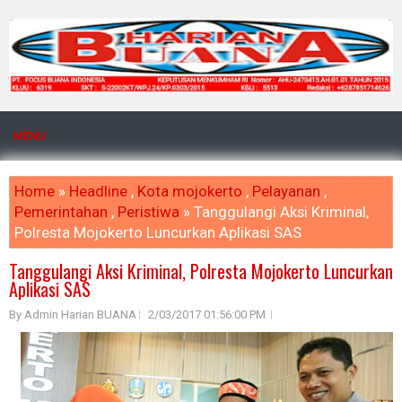
MENU
Home
»
Headline
,
Kota mojokerto
,
Pelayanan
,
Pemerintahan
,
Peristiwa
» Tanggulangi Aksi Kriminal,
Polresta Mojokerto Luncurkan Aplikasi SAS
Tanggulangi Aksi Kriminal, Polresta Mojokerto Luncurkan
Aplikasi SAS
By Admin Harian BUANA
2/03/2017 01:56:00 PM