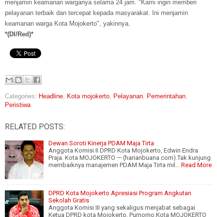
menjamin keamanan warganya selama 24 jam. "Kami ingin memberi
pelayanan terbaik dan tercepat kepada masyarakat. Ini menjamin
keamanan warga Kota Mojokerto", yakinnya.
*(DI/Red)*
Categories:
Headline
,
Kota mojokerto
,
Pelayanan
,
Pemerintahan
,
Peristiwa
RELATED POSTS:
Dewan Soroti Kinerja PDAM Maja Tirta
Anggota Komisi II DPRD Kota Mojokerto, Edwin Endra
Praja. Kota MOJOKERTO — (harianbuana.com).Tak kunjung
membaiknya manajemen PDAM Maja Tirta mil…
Read More
DPRD Kota Mojokerto Apresiasi Program Angkutan
Sekolah Gratis
Anggota Komisi III yang sekaligus menjabat sebagai
Ketua DPRD kota Mojokerto, Purnomo.Kota MOJOKERTO