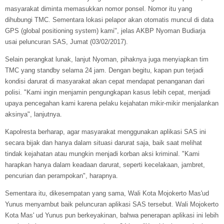
masyarakat diminta memasukkan nomor ponsel. Nomor itu yang
dihubungi TMC. Sementara lokasi pelapor akan otomatis muncul di data
GPS (global positioning system) kami", jelas AKBP Nyoman Budiarja
usai peluncuran SAS, Jumat (03/02/2017).
Selain perangkat lunak, lanjut Nyoman, pihaknya juga menyiapkan tim
TMC yang standby selama 24 jam. Dengan begitu, kapan pun terjadi
kondisi darurat di masyarakat akan cepat mendapat penanganan dari
polisi. "Kami ingin menjamin pengungkapan kasus lebih cepat, menjadi
upaya pencegahan kami karena pelaku kejahatan mikir-mikir menjalankan
aksinya", lanjutnya.
Kapolresta berharap, agar masyarakat menggunakan aplikasi SAS ini
secara bijak dan hanya dalam situasi darurat saja, baik saat melihat
tindak kejahatan atau mungkin menjadi korban aksi kriminal. "Kami
harapkan hanya dalam keadaan darurat, seperti kecelakaan, jambret,
pencurian dan perampokan", harapnya.
Sementara itu, dikesempatan yang sama, Wali Kota Mojokerto Mas'ud
Yunus menyambut baik peluncuran aplikasi SAS tersebut. Wali Mojokerto
Kota Mas' ud Yunus pun berkeyakinan, bahwa penerapan aplikasi ini lebih