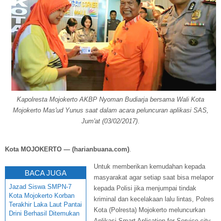
Kapolresta Mojokerto AKBP Nyoman Budiarja bersama Wali Kota
Mojokerto Mas'ud Yunus saat dalam acara peluncuran aplikasi SAS,
Jum'at (03/02/2017)
.
Kota MOJOKERTO — (harianbuana.com)
.
Untuk memberikan kemudahan kepada
BACA JUGA
masyarakat agar setiap saat bisa melapor
Jazad Siswa SMPN-7
kepada Polisi jika menjumpai tindak
Kota Mojokerto Korban
kriminal dan kecelakaan lalu lintas, Polres
Terakhir Laka Laut Pantai
Kota (Polresta) Mojokerto meluncurkan
Drini Berhasil Ditemukan
Aplikasi Smart Aplication for Service city