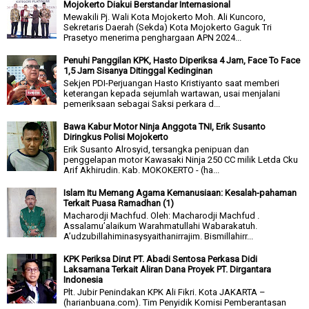
Mojokerto Diakui Berstandar Internasional
Mewakili Pj. Wali Kota Mojokerto Moh. Ali Kuncoro,
Sekretaris Daerah (Sekda) Kota Mojokerto Gaguk Tri
Prasetyo menerima penghargaan APN 2024...
Penuhi Panggilan KPK, Hasto Diperiksa 4 Jam, Face To Face
1,5 Jam Sisanya Ditinggal Kedinginan
Sekjen PDI-Perjuangan Hasto Kristiyanto saat memberi
keterangan kepada sejumlah wartawan, usai menjalani
pemeriksaan sebagai Saksi perkara d...
Bawa Kabur Motor Ninja Anggota TNI, Erik Susanto
Diringkus Polisi Mojokerto
Erik Susanto Alrosyid, tersangka penipuan dan
penggelapan motor Kawasaki Ninja 250 CC milik Letda Cku
Arif Akhirudin. Kab. MOKOKERTO - (ha...
Islam Itu Memang Agama Kemanusiaan: Kesalah-pahaman
Terkait Puasa Ramadhan (1)
Macharodji Machfud. Oleh: Macharodji Machfud .
Assalamu’alaikum Warahmatullahi Wabarakatuh.
A’udzubillahiminasysyaithanirrajim. Bismillahirr...
KPK Periksa Dirut PT. Abadi Sentosa Perkasa Didi
Laksamana Terkait Aliran Dana Proyek PT. Dirgantara
Indonesia
Plt. Jubir Penindakan KPK Ali Fikri. Kota JAKARTA –
(harianbuana.com). Tim Penyidik Komisi Pemberantasan