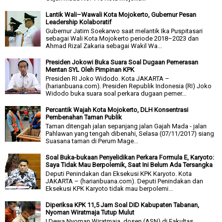
Lantik Wali–Wawali Kota Mojokerto, Gubernur Pesan
Leadership Kolaboratif
Gubernur Jatim Soekarwo saat melantik Ika Puspitasari
sebagai Wali Kota Mojokerto periode 2018–2023 dan
Ahmad Rizal Zakaria sebagai Wakil Wa...
Presiden Jokowi Buka Suara Soal Dugaan Pemerasan
Mentan SYL Oleh Pimpinan KPK
Presiden RI Joko Widodo. Kota JAKARTA –
(harianbuana.com). Presiden Republik Indonesia (RI) Joko
Widodo buka suara soal perkara dugaan pemer...
Percantik Wajah Kota Mojokerto, DLH Konsentrasi
Pembenahan Taman Publik
Taman ditengah jalan sepanjang jalan Gajah Mada - jalan
Pahlawan yang tengah dibenahi, Selasa (07/11/2017) siang
Suasana taman di Perum Mage...
Soal Buka-bukaan Penyelidikan Perkara Formula E, Karyoto:
Saya Tidak Mau Berpolemik, Saat Ini Belum Ada Tersangka
Deputi Penindakan dan Eksekusi KPK Karyoto. Kota
JAKARTA – (harianbuana.com). Deputi Penindakan dan
Eksekusi KPK Karyoto tidak mau berpolemi...
Diperiksa KPK 11,5 Jam Soal DID Kabupaten Tabanan,
Nyoman Wiratmaja Tutup Mulut
I Dewa Nyoman Wiratmaja, dosen (ASN) di Fakultas