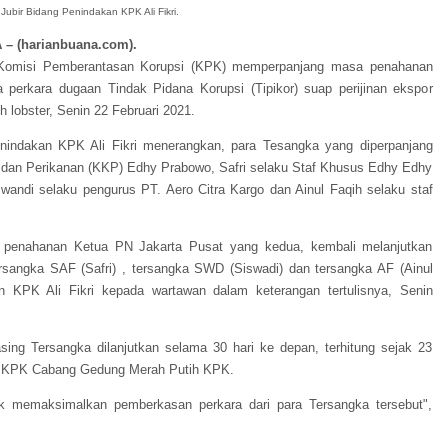
. Jubir Bidang Penindakan KPK Ali Fikri
.
 – (harianbuana.com).
 Komisi Pemberantasan Korupsi (KPK) memperpanjang masa penahanan
 perkara dugaan Tindak Pidana Korupsi (Tipikor) suap perijinan ekspor
h lobster, Senin 22 Februari 2021.
Penindakan KPK Ali Fikri menerangkan, para Tesangka yang diperpanjang
 dan Perikanan (KKP) Edhy Prabowo, Safri selaku Staf Khusus Edhy Edhy
wandi selaku pengurus PT. Aero Citra Kargo dan Ainul Faqih selaku staf
penahanan Ketua PN Jakarta Pusat yang kedua, kembali melanjutkan
sangka SAF (Safri) , tersangka SWD (Siswadi) dan tersangka AF (Ainul
an KPK Ali Fikri kepada wartawan dalam keterangan tertulisnya, Senin
ng Tersangka dilanjutkan selama 30 hari ke depan, terhitung sejak 23
an KPK Cabang Gedung Merah Putih KPK.
uk memaksimalkan pemberkasan perkara dari para Tersangka tersebut",