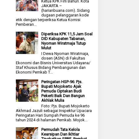
Ketua KPK Firli Bahuri. Kota
JAKARTA –
(harianbuana.com). Sidang
dugaan pelanggaran kode
etik dengan terperiksa Ketua Komisi
Pemberan...
Diperiksa KPK 11,5 Jam Soal
DID Kabupaten Tabanan,
Nyoman Wiratmaja Tutup
Mulut
I Dewa Nyoman Wiratmaja,
dosen (ASN) di Fakultas
Ekonomi dan Bisnis Universitas Udayana/
Staf Khusus Bidang Pembangunan dan
Ekonomi Pemkab T...
Peringatan HSP-96: Pjs.
Bupati Mojokerto Ajak
Pemuda Ciptakan Budi
Pekerti Baik Dan Bangun
Akhlak Mulia
Foto: Pjs. Bupati Mojokerto
Akhmad Jazuli sebagai Inspektur Upacara
Peringatan Hari Sumpah Pemuda ke 96
tahun 2024 di halaman Pemkab. Mojok...
Permudah Tata Kelola
Kearsipan Dan Ikhtiar
Tingkatkan SPBE, Pemkot