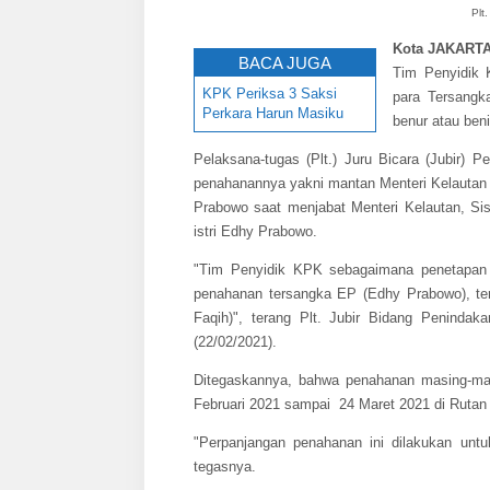
Plt
Kota JAKARTA
BACA JUGA
Tim Penyidik
KPK Periksa 3 Saksi
para Tersangka
Perkara Harun Masiku
benur atau beni
Pelaksana-tugas (Plt.) Juru Bicara (Jubir) 
penahanannya yakni mantan Menteri Kelautan
Prabowo saat menjabat Menteri Kelautan, Sis
istri Edhy Prabowo.
"Tim Penyidik KPK sebagaimana penetapan 
penahanan tersangka EP (Edhy Prabowo), ter
Faqih)", terang Plt. Jubir Bidang Penindak
(22/02/2021).
Ditegaskannya, bahwa penahanan masing-masi
Februari 2021 sampai 24 Maret 2021 di Rut
"Perpanjangan penahanan ini dilakukan unt
tegasnya.