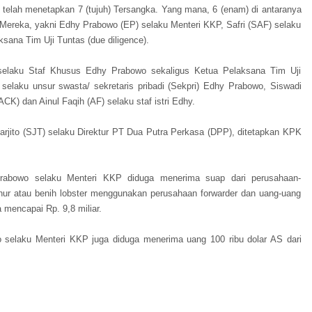
 telah menetapkan 7 (tujuh) Tersangka. Yang mana, 6 (enam) di antaranya
 Mereka, yakni Edhy Prabowo (EP) selaku Menteri KKP, Safri (SAF) selaku
sana Tim Uji Tuntas (due diligence).
selaku Staf Khusus Edhy Prabowo sekaligus Ketua Pelaksana Tim Uji
 selaku unsur swasta/ sekretaris pribadi (Sekpri) Edhy Prabowo, Siswadi
CK) dan Ainul Faqih (AF) selaku staf istri Edhy.
arjito (SJT) selaku Direktur PT Dua Putra Perkasa (DPP), ditetapkan KPK
rabowo selaku Menteri KKP diduga menerima suap dari perusahaan-
nur atau benih lobster menggunakan perusahaan forwarder dan uang-uang
 mencapai Rp. 9,8 miliar.
 selaku Menteri KKP juga diduga menerima uang 100 ribu dolar AS dari