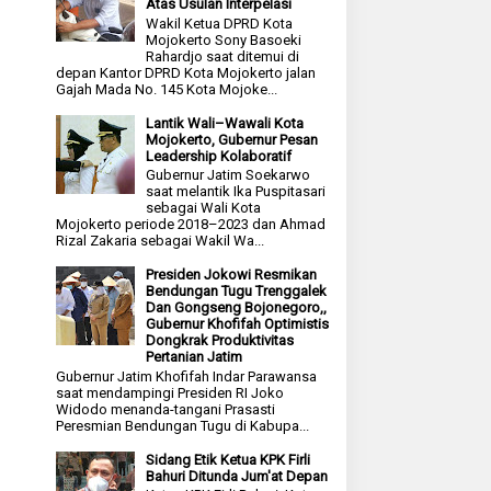
Atas Usulan Interpelasi
Wakil Ketua DPRD Kota
Mojokerto Sony Basoeki
Rahardjo saat ditemui di
depan Kantor DPRD Kota Mojokerto jalan
Gajah Mada No. 145 Kota Mojoke...
Lantik Wali–Wawali Kota
Mojokerto, Gubernur Pesan
Leadership Kolaboratif
Gubernur Jatim Soekarwo
saat melantik Ika Puspitasari
sebagai Wali Kota
Mojokerto periode 2018–2023 dan Ahmad
Rizal Zakaria sebagai Wakil Wa...
Presiden Jokowi Resmikan
Bendungan Tugu Trenggalek
Dan Gongseng Bojonegoro,,
Gubernur Khofifah Optimistis
Dongkrak Produktivitas
Pertanian Jatim
Gubernur Jatim Khofifah Indar Parawansa
saat mendampingi Presiden RI Joko
Widodo menanda-tangani Prasasti
Peresmian Bendungan Tugu di Kabupa...
Sidang Etik Ketua KPK Firli
Bahuri Ditunda Jum'at Depan