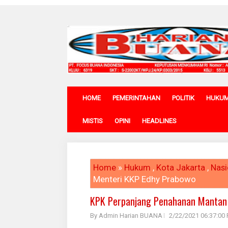
HOME
PEMERINTAHAN
POLITIK
HUKU
MISTIS
OPINI
HEADLINES
Home
»
Hukum
,
Kota Jakarta
,
Nasi
Menteri KKP Edhy Prabowo
KPK Perpanjang Penahanan Mantan
By Admin Harian BUANA
2/22/2021 06:37:00