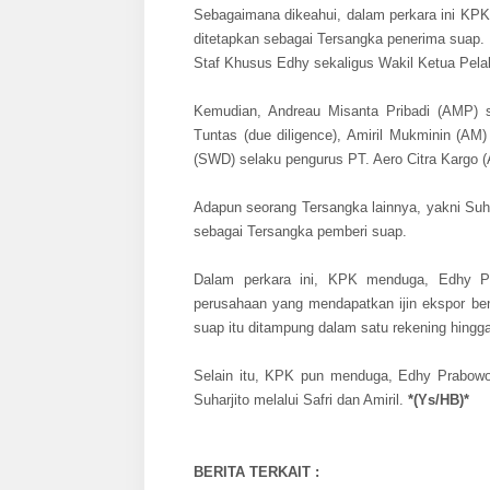
Sebagaimana dikeahui, dalam perkara ini KPK
ditetapkan sebagai Tersangka penerima suap.
Staf Khusus Edhy sekaligus Wakil Ketua Pelak
Kemudian, Andreau Misanta Pribadi (AMP) 
Tuntas (due diligence), Amiril Mukminin (AM)
(SWD) selaku pengurus PT. Aero Citra Kargo (A
Adapun seorang Tersangka lainnya, yakni Suh
sebagai Tersangka pemberi suap.
Dalam perkara ini, KPK menduga, Edhy P
perusahaan yang mendapatkan ijin ekspor be
suap itu ditampung dalam satu rekening hingga
Selain itu, KPK pun menduga, Edhy Prabowo
Suharjito melalui Safri dan Amiril.
*(Ys/HB)*
BERITA TERKAIT :