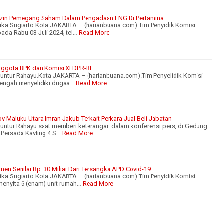
l Izin Pemegang Saham Dalam Pengadaan LNG Di Pertamina
ika Sugiarto.Kota JAKARTA – (harianbuana.com).Tim Penyidik Komisi
ada Rabu 03 Juli 2024, tel…
Read More
nggota BPK dan Komisi XI DPR-RI
Guntur Rahayu.Kota JAKARTA – (harianbuana.com).Tim Penyelidik Komisi
tengah menyelidiki dugaa…
Read More
 Maluku Utara Imran Jakub Terkait Perkara Jual Beli Jabatan
Guntur Rahayu saat memberi keterangan dalam konferensi pers, di Gedung
 Persada Kavling 4 S…
Read More
en Senilai Rp. 30 Miliar Dari Tersangka APD Covid-19
ika Sugiarto.Kota JAKARTA – (harianbuana.com).Tim Penyidik Komisi
enyita 6 (enam) unit rumah…
Read More