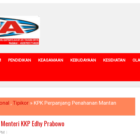
M
PENDIDIKAN
KEAGAMAAN
KEBUDAYAAN
KESEHATAN
OL
onal
,
Tipikor
» KPK Perpanjang Penahanan Mantan
 Menteri KKP Edhy Prabowo
 PM