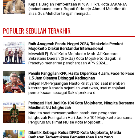
Kepala Bagian Pemberitaan KPK Ali Fikri. Kota JAKARTA –
(harianbuana.com). Bupati Sidoarjo Ahmad Muhdlor Ali
alias Gus Muhdlor tengah menjad...
POPULER SEBULAN TERAKHIR
Raih Anugerah Pandu Negeri 2024, Tatakelola Pemkot
Mojokerto Diakui Berstandar Internasional
Mewakili Pj. Wali Kota Mojokerto Moh. Ali Kuncoro,
Sekretaris Daerah (Sekda) Kota Mojokerto Gaguk Tri
Prasetyo menerima penghargaan APN 2024...
Penuhi Panggilan KPK, Hasto Diperiksa 4 Jam, Face To Face
1,5 Jam Sisanya Ditinggal Kedinginan
Sekjen PDI-Perjuangan Hasto Kristiyanto saat memberi
keterangan kepada sejumlah wartawan, usai menjalani
pemeriksaan sebagai Saksi perkara d...
Peringati Hari Jadi Ke-104 Kota Mojokerto, Ning Ita Bersama
Muslimat NU Istighozah
Ning Ita saat menyampaikan sambutan pengantar
Istiqhozah Peringatan Hari Jadi ke-104 Mojokerto bersama
Pengurus Muslimat NU se Kota Mojooert...
Dilantik Sebagai Ketua DPRD Kota Mojokerto, Melda
Berharap Terbentuknya Pemerintahan Baru Yang