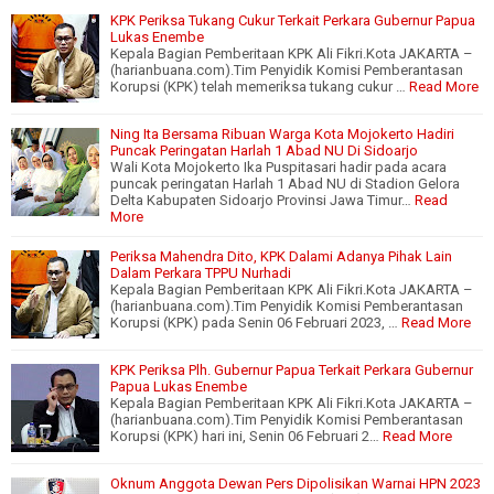
KPK Periksa Tukang Cukur Terkait Perkara Gubernur Papua
Lukas Enembe
Kepala Bagian Pemberitaan KPK Ali Fikri.Kota JAKARTA –
(harianbuana.com).Tim Penyidik Komisi Pemberantasan
Korupsi (KPK) telah memeriksa tukang cukur …
Read More
Ning Ita Bersama Ribuan Warga Kota Mojokerto Hadiri
Puncak Peringatan Harlah 1 Abad NU Di Sidoarjo
Wali Kota Mojokerto Ika Puspitasari hadir pada acara
puncak peringatan Harlah 1 Abad NU di Stadion Gelora
Delta Kabupaten Sidoarjo Provinsi Jawa Timur…
Read
More
Periksa Mahendra Dito, KPK Dalami Adanya Pihak Lain
Dalam Perkara TPPU Nurhadi
Kepala Bagian Pemberitaan KPK Ali Fikri.Kota JAKARTA –
(harianbuana.com).Tim Penyidik Komisi Pemberantasan
Korupsi (KPK) pada Senin 06 Februari 2023, …
Read More
KPK Periksa Plh. Gubernur Papua Terkait Perkara Gubernur
Papua Lukas Enembe
Kepala Bagian Pemberitaan KPK Ali Fikri.Kota JAKARTA –
(harianbuana.com).Tim Penyidik Komisi Pemberantasan
Korupsi (KPK) hari ini, Senin 06 Februari 2…
Read More
Oknum Anggota Dewan Pers Dipolisikan Warnai HPN 2023