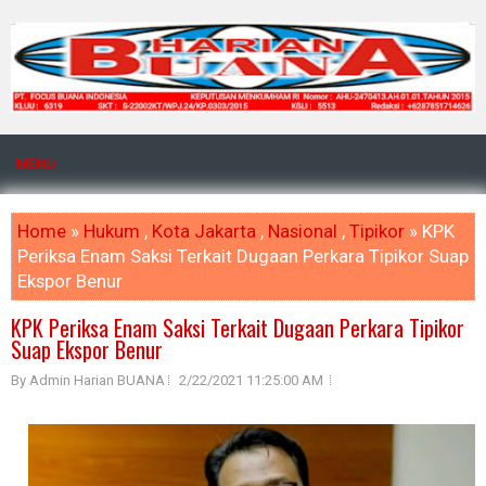
MENU
Home
»
Hukum
,
Kota Jakarta
,
Nasional
,
Tipikor
» KPK
Periksa Enam Saksi Terkait Dugaan Perkara Tipikor Suap
Ekspor Benur
KPK Periksa Enam Saksi Terkait Dugaan Perkara Tipikor
Suap Ekspor Benur
By Admin Harian BUANA
2/22/2021 11:25:00 AM