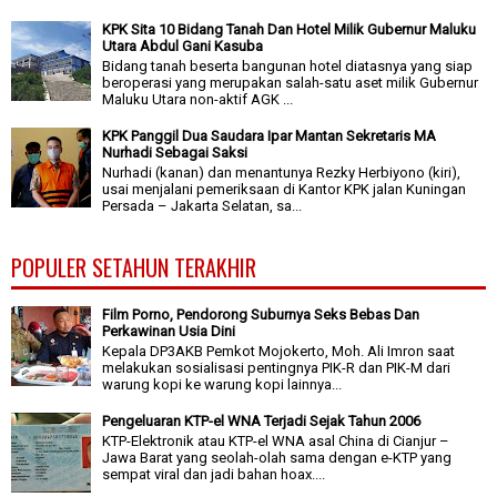
KPK Sita 10 Bidang Tanah Dan Hotel Milik Gubernur Maluku
Utara Abdul Gani Kasuba
Bidang tanah beserta bangunan hotel diatasnya yang siap
beroperasi yang merupakan salah-satu aset milik Gubernur
Maluku Utara non-aktif AGK ...
KPK Panggil Dua Saudara Ipar Mantan Sekretaris MA
Nurhadi Sebagai Saksi
Nurhadi (kanan) dan menantunya Rezky Herbiyono (kiri),
usai menjalani pemeriksaan di Kantor KPK jalan Kuningan
Persada – Jakarta Selatan, sa...
POPULER SETAHUN TERAKHIR
Film Porno, Pendorong Suburnya Seks Bebas Dan
Perkawinan Usia Dini
Kepala DP3AKB Pemkot Mojokerto, Moh. Ali Imron saat
melakukan sosialisasi pentingnya PIK-R dan PIK-M dari
warung kopi ke warung kopi lainnya...
Pengeluaran KTP-el WNA Terjadi Sejak Tahun 2006
KTP-Elektronik atau KTP-el WNA asal China di Cianjur –
Jawa Barat yang seolah-olah sama dengan e-KTP yang
sempat viral dan jadi bahan hoax....