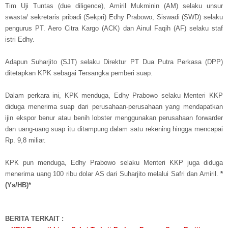
Tim Uji Tuntas (due diligence), Amiril Mukminin (AM) selaku unsur
swasta/ sekretaris pribadi (Sekpri) Edhy Prabowo, Siswadi (SWD) selaku
pengurus PT. Aero Citra Kargo (ACK) dan Ainul Faqih (AF) selaku staf
istri Edhy.
Adapun Suharjito (SJT) selaku Direktur PT Dua Putra Perkasa (DPP)
ditetapkan KPK sebagai Tersangka pemberi suap.
Dalam perkara ini, KPK menduga, Edhy Prabowo selaku Menteri KKP
diduga menerima suap dari perusahaan-perusahaan yang mendapatkan
ijin ekspor benur atau benih lobster menggunakan perusahaan forwarder
dan uang-uang suap itu ditampung dalam satu rekening hingga mencapai
Rp. 9,8 miliar.
KPK pun menduga, Edhy Prabowo selaku Menteri KKP juga diduga
menerima uang 100 ribu dolar AS dari Suharjito melalui Safri dan Amiril.
*
(Ys/HB)*
BERITA TERKAIT :