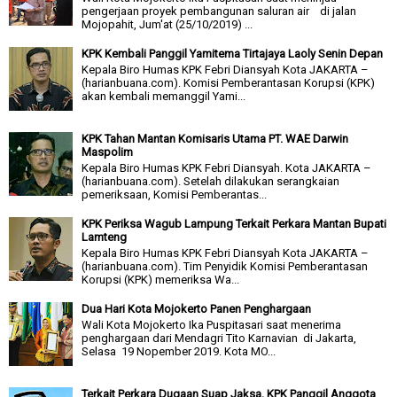
pengerjaan proyek pembangunan saluran air di jalan
Mojopahit, Jum'at (25/10/2019) ...
KPK Kembali Panggil Yamitema Tirtajaya Laoly Senin Depan
Kepala Biro Humas KPK Febri Diansyah Kota JAKARTA –
(harianbuana.com). Komisi Pemberantasan Korupsi (KPK)
akan kembali memanggil Yami...
KPK Tahan Mantan Komisaris Utama PT. WAE Darwin
Maspolim
Kepala Biro Humas KPK Febri Diansyah. Kota JAKARTA –
(harianbuana.com). Setelah dilakukan serangkaian
pemeriksaan, Komisi Pemberantas...
KPK Periksa Wagub Lampung Terkait Perkara Mantan Bupati
Lamteng
Kepala Biro Humas KPK Febri Diansyah Kota JAKARTA –
(harianbuana.com). Tim Penyidik Komisi Pemberantasan
Korupsi (KPK) memeriksa Wa...
Dua Hari Kota Mojokerto Panen Penghargaan
Wali Kota Mojokerto Ika Puspitasari saat menerima
penghargaan dari Mendagri Tito Karnavian di Jakarta,
Selasa 19 Nopember 2019. Kota MO...
Terkait Perkara Dugaan Suap Jaksa, KPK Panggil Anggota