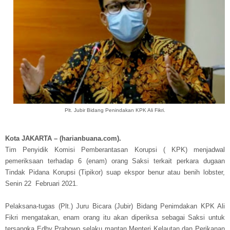
Plt. Jubir Bidang Penindakan KPK Ali Fikri
.
Kota JAKARTA – (harianbuana.com).
Tim Penyidik Komisi Pemberantasan Korupsi ( KPK) menjadwal
pemeriksaan terhadap 6 (enam) orang Saksi terkait perkara dugaan
Tindak Pidana Korupsi (Tipikor) suap ekspor benur atau benih lobster,
Senin 22 Februari 2021.
Pelaksana-tugas (Plt.) Juru Bicara (Jubir) Bidang Penimdakan KPK Ali
Fikri mengatakan, enam orang itu akan diperiksa sebagai Saksi untuk
tersangka Edhy Prabowo selaku mantan Menteri Kelautan dan Perikanan