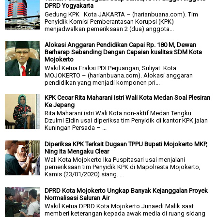
DPRD Yogyakarta
Gedung KPK Kota JAKARTA – (harianbuana.com). Tim
Penyidik Komisi Pemberantasan Korupsi (KPK)
menjadwalkan pemeriksaan 2 (dua) anggota...
Alokasi Anggaran Pendidikan Capai Rp. 180 M, Dewan
Berharap Sebanding Dengan Capaian kualitas SDM Kota
Mojokerto
Wakil Ketua Fraksi PDI Perjuangan, Suliyat. Kota
MOJOKERTO – (harianbuana.com). Alokasi anggaran
pendidikan yang menjadi komponen pri...
KPK Cecar Rita Maharani Istri Wali Kota Medan Soal Plesiran
Ke Jepang
Rita Maharani istri Wali Kota non-aktif Medan Tengku
Dzulmi Eldin usai diperiksa tim Penyidik di kantor KPK jalan
Kuningan Persada – ...
Diperiksa KPK Terkait Dugaan TPPU Bupati Mojokerto MKP,
Ning Ita Mengaku Clear
Wali Kota Mojokerto Ika Puspitasari usai menjalani
pemeriksaan tim Penyidik KPK di Mapolresta Mojokerto,
Kamis (23/01/2020) siang. ...
DPRD Kota Mojokerto Ungkap Banyak Kejanggalan Proyek
Normalisasi Saluran Air
Wakil Ketua DPRD Kota Mojokerto Junaedi Malik saat
memberi keterangan kepada awak media di ruang sidang