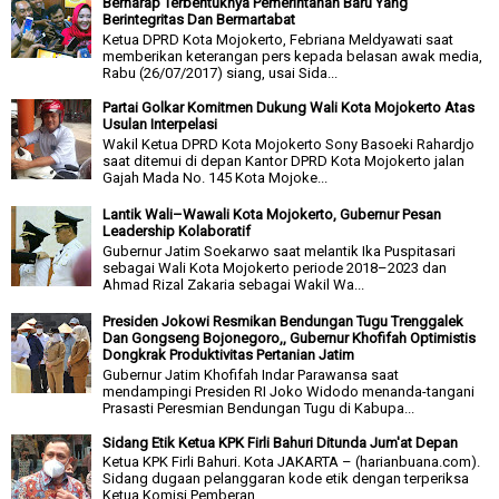
Berharap Terbentuknya Pemerintahan Baru Yang
Berintegritas Dan Bermartabat
Ketua DPRD Kota Mojokerto, Febriana Meldyawati saat
memberikan keterangan pers kepada belasan awak media,
Rabu (26/07/2017) siang, usai Sida...
Partai Golkar Komitmen Dukung Wali Kota Mojokerto Atas
Usulan Interpelasi
Wakil Ketua DPRD Kota Mojokerto Sony Basoeki Rahardjo
saat ditemui di depan Kantor DPRD Kota Mojokerto jalan
Gajah Mada No. 145 Kota Mojoke...
Lantik Wali–Wawali Kota Mojokerto, Gubernur Pesan
Leadership Kolaboratif
Gubernur Jatim Soekarwo saat melantik Ika Puspitasari
sebagai Wali Kota Mojokerto periode 2018–2023 dan
Ahmad Rizal Zakaria sebagai Wakil Wa...
Presiden Jokowi Resmikan Bendungan Tugu Trenggalek
Dan Gongseng Bojonegoro,, Gubernur Khofifah Optimistis
Dongkrak Produktivitas Pertanian Jatim
Gubernur Jatim Khofifah Indar Parawansa saat
mendampingi Presiden RI Joko Widodo menanda-tangani
Prasasti Peresmian Bendungan Tugu di Kabupa...
Sidang Etik Ketua KPK Firli Bahuri Ditunda Jum'at Depan
Ketua KPK Firli Bahuri. Kota JAKARTA – (harianbuana.com).
Sidang dugaan pelanggaran kode etik dengan terperiksa
Ketua Komisi Pemberan...