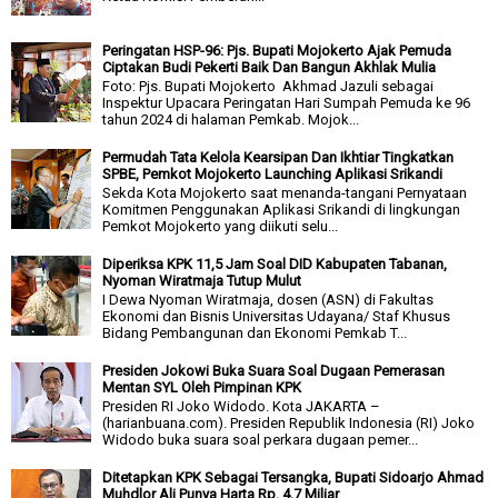
Peringatan HSP-96: Pjs. Bupati Mojokerto Ajak Pemuda
Ciptakan Budi Pekerti Baik Dan Bangun Akhlak Mulia
Foto: Pjs. Bupati Mojokerto Akhmad Jazuli sebagai
Inspektur Upacara Peringatan Hari Sumpah Pemuda ke 96
tahun 2024 di halaman Pemkab. Mojok...
Permudah Tata Kelola Kearsipan Dan Ikhtiar Tingkatkan
SPBE, Pemkot Mojokerto Launching Aplikasi Srikandi
Sekda Kota Mojokerto saat menanda-tangani Pernyataan
Komitmen Penggunakan Aplikasi Srikandi di lingkungan
Pemkot Mojokerto yang diikuti selu...
Diperiksa KPK 11,5 Jam Soal DID Kabupaten Tabanan,
Nyoman Wiratmaja Tutup Mulut
I Dewa Nyoman Wiratmaja, dosen (ASN) di Fakultas
Ekonomi dan Bisnis Universitas Udayana/ Staf Khusus
Bidang Pembangunan dan Ekonomi Pemkab T...
Presiden Jokowi Buka Suara Soal Dugaan Pemerasan
Mentan SYL Oleh Pimpinan KPK
Presiden RI Joko Widodo. Kota JAKARTA –
(harianbuana.com). Presiden Republik Indonesia (RI) Joko
Widodo buka suara soal perkara dugaan pemer...
Ditetapkan KPK Sebagai Tersangka, Bupati Sidoarjo Ahmad
Muhdlor Ali Punya Harta Rp. 4,7 Miliar