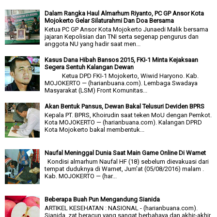
Dalam Rangka Haul Almarhum Riyanto, PC GP Ansor Kota
Mojokerto Gelar Silaturahmi Dan Doa Bersama
Ketua PC GP Ansor Kota Mojokerto Junaedi Malik bersama
jajaran Kepolisian dan TNI serta segenap pengurus dan
anggota NU yang hadir saat men...
Kasus Dana Hibah Bansos 2015, FKI-1 Minta Kejaksaan
Segera Sentuh Kalangan Dewan
Ketua DPD FKI-1 Mojokerto, Wiwid Haryono. Kab.
MOJOKERTO — (harianbuana.com). Lembaga Swadaya
Masyarakat (LSM) Front Komunitas...
Akan Bentuk Pansus, Dewan Bakal Telusuri Deviden BPRS
Kepala PT. BPRS, Khoirudin saat teken MoU dengan Pemkot.
Kota MOJOKERTO — (harianbuana.com). Kalangan DPRD
Kota Mojokerto bakal membentuk...
Naufal Meninggal Dunia Saat Main Game Online Di Warnet
Kondisi almarhum Naufal HF (18) sebelum dievakuasi dari
tempat duduknya di Warnet, Jum'at (05/08/2016) malam .
Kab. MOJOKERTO — (har...
Beberapa Buah Pun Mengandung Sianida
ARTIKEL KESEHATAN : NASIONAL - (harianbuana.com).
Sianida, zat beracun yang sangat berbahaya dan akhir-akhir