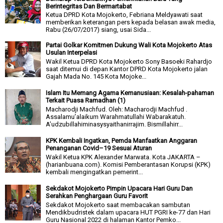
Berintegritas Dan Bermartabat
Ketua DPRD Kota Mojokerto, Febriana Meldyawati saat
memberikan keterangan pers kepada belasan awak media,
Rabu (26/07/2017) siang, usai Sida...
Partai Golkar Komitmen Dukung Wali Kota Mojokerto Atas
Usulan Interpelasi
Wakil Ketua DPRD Kota Mojokerto Sony Basoeki Rahardjo
saat ditemui di depan Kantor DPRD Kota Mojokerto jalan
Gajah Mada No. 145 Kota Mojoke...
Islam Itu Memang Agama Kemanusiaan: Kesalah-pahaman
Terkait Puasa Ramadhan (1)
Macharodji Machfud. Oleh: Macharodji Machfud .
Assalamu’alaikum Warahmatullahi Wabarakatuh.
A’udzubillahiminasysyaithanirrajim. Bismillahirr...
KPK Kembali Ingatkan, Pemda Manfaatkan Anggaran
Penanganan Covid–19 Sesuai Aturan
Wakil Ketua KPK Alexander Marwata. Kota JAKARTA –
(harianbuana.com). Komisi Pemberantasan Korupsi (KPK)
kembali mengingatkan pemerint...
Sekdakot Mojokerto Pimpin Upacara Hari Guru Dan
Serahkan Penghargaan Guru Favorit
Sekdakot Mojokerto saat membacakan sambutan
Mendikbudristek dalam upacara HUT PGRI ke-77 dan Hari
Guru Nasional 2022 di halaman Kantor Pemko...