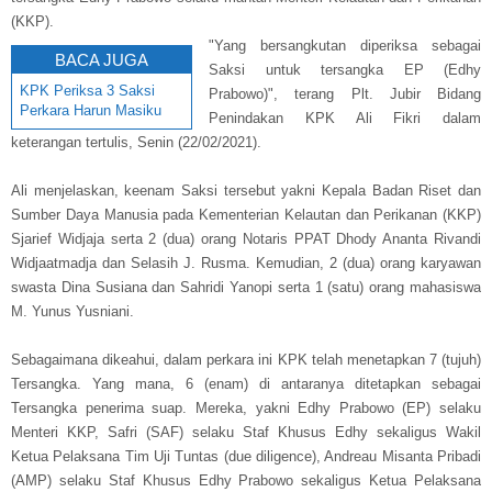
(KKP).
"Yang bersangkutan diperiksa sebagai
BACA JUGA
Saksi untuk tersangka EP (Edhy
KPK Periksa 3 Saksi
Prabowo)", terang Plt. Jubir Bidang
Perkara Harun Masiku
Penindakan KPK Ali Fikri dalam
keterangan tertulis, Senin (22/02/2021).
Ali menjelaskan, keenam Saksi tersebut yakni Kepala Badan Riset dan
Sumber Daya Manusia pada Kementerian Kelautan dan Perikanan (KKP)
Sjarief Widjaja serta 2 (dua) orang Notaris PPAT Dhody Ananta Rivandi
Widjaatmadja dan Selasih J. Rusma. Kemudian, 2 (dua) orang karyawan
swasta Dina Susiana dan Sahridi Yanopi serta 1 (satu) orang mahasiswa
M. Yunus Yusniani.
Sebagaimana dikeahui, dalam perkara ini KPK telah menetapkan 7 (tujuh)
Tersangka. Yang mana, 6 (enam) di antaranya ditetapkan sebagai
Tersangka penerima suap. Mereka, yakni Edhy Prabowo (EP) selaku
Menteri KKP, Safri (SAF) selaku Staf Khusus Edhy sekaligus Wakil
Ketua Pelaksana Tim Uji Tuntas (due diligence), Andreau Misanta Pribadi
(AMP) selaku Staf Khusus Edhy Prabowo sekaligus Ketua Pelaksana