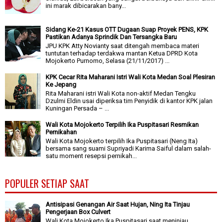
ini marak dibicarakan bany...
Sidang Ke-21 Kasus OTT Dugaan Suap Proyek PENS, KPK
Pastikan Adanya Sprindik Dan Tersangka Baru
JPU KPK Atty Novianty saat ditengah membaca materi
tuntutan terhadap terdakwa mantan Ketua DPRD Kota
Mojokerto Purnomo, Selasa (21/11/2017) ...
KPK Cecar Rita Maharani Istri Wali Kota Medan Soal Plesiran
Ke Jepang
Rita Maharani istri Wali Kota non-aktif Medan Tengku
Dzulmi Eldin usai diperiksa tim Penyidik di kantor KPK jalan
Kuningan Persada – ...
Wali Kota Mojokerto Terpilih Ika Puspitasari Resmikan
Pernikahan
Wali Kota Mojokerto terpilih Ika Puspitasari (Neng Ita)
bersama sang suami Supriyadi Karima Saiful dalam salah-
satu moment resepsi pernikah...
POPULER SETIAP SAAT
Antisipasi Genangan Air Saat Hujan, Ning Ita Tinjau
Pengerjaan Box Culvert
Wali Kota Mojokerto Ika Puspitasari saat meninjau