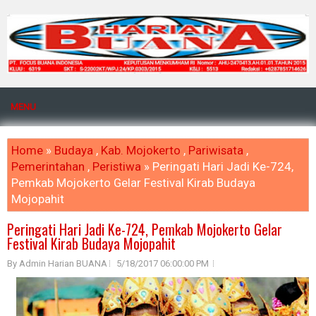
MENU
Home
»
Budaya
,
Kab. Mojokerto
,
Pariwisata
,
Pemerintahan
,
Peristiwa
» Peringati Hari Jadi Ke-724,
Pemkab Mojokerto Gelar Festival Kirab Budaya
Mojopahit
Peringati Hari Jadi Ke-724, Pemkab Mojokerto Gelar
Festival Kirab Budaya Mojopahit
By Admin Harian BUANA
5/18/2017 06:00:00 PM