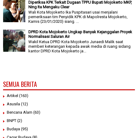
Diperiksa KPK Terkait Dugaan TPPU Bupati Mojokerto MKP,
Ning Ita Mengaku Clear
Wali Kota Mojokerto Ika Puspitasari usai menjalani
pemeriksaan tim Penyidik KPK di Mapolresta Mojokerto,
Kamis (23/01/2020) siang. ...
DPRD Kota Mojokerto Ungkap Banyak Kejanggalan Proyek
Normalisasi Saluran Air
Wakil Ketua DPRD Kota Mojokerto Junaedi Malik saat
memberi keterangan kepada awak media di ruang sidang
kantor DPRD Kota Mojokerto ja...
SEMUA BERITA
Artikel
(163)
Asusila
(12)
Bencana Alam
(63)
BNPT
(2)
Budaya
(95)
Cagar Budaya
(8)