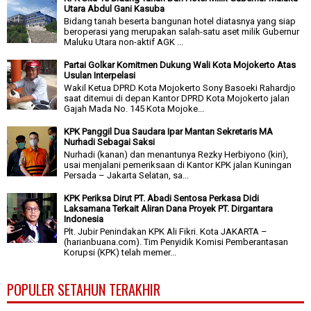
Utara Abdul Gani Kasuba
Bidang tanah beserta bangunan hotel diatasnya yang siap
beroperasi yang merupakan salah-satu aset milik Gubernur
Maluku Utara non-aktif AGK ...
Partai Golkar Komitmen Dukung Wali Kota Mojokerto Atas
Usulan Interpelasi
Wakil Ketua DPRD Kota Mojokerto Sony Basoeki Rahardjo
saat ditemui di depan Kantor DPRD Kota Mojokerto jalan
Gajah Mada No. 145 Kota Mojoke...
KPK Panggil Dua Saudara Ipar Mantan Sekretaris MA
Nurhadi Sebagai Saksi
Nurhadi (kanan) dan menantunya Rezky Herbiyono (kiri),
usai menjalani pemeriksaan di Kantor KPK jalan Kuningan
Persada – Jakarta Selatan, sa...
KPK Periksa Dirut PT. Abadi Sentosa Perkasa Didi
Laksamana Terkait Aliran Dana Proyek PT. Dirgantara
Indonesia
Plt. Jubir Penindakan KPK Ali Fikri. Kota JAKARTA –
(harianbuana.com). Tim Penyidik Komisi Pemberantasan
Korupsi (KPK) telah memer...
POPULER SETAHUN TERAKHIR