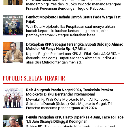
mendampingi Presiden RI Joko Widodo menanda-tangani
Prasasti Peresmian Bendungan Tugu di Kabupa...
Pemkot Mojokerto Hadiahi Umroh Gratis Pada Warga Taat
Pajak
Wali Kota Mojokerto Ika Puspitasari saat menyerahkan
hadiah kepada kelurahan kedundung atas capaian
pembayar terbaik kategori Kelurahan besa...
Ditetapkan KPK Sebagai Tersangka, Bupati Sidoarjo Ahmad
Muhdlor Ali Punya Harta Rp. 4,7 Miliar
Kepala Bagian Pemberitaan KPK Ali Fikri. Kota JAKARTA –
(harianbuana.com). Bupati Sidoarjo Ahmad Muhdlor Ali
alias Gus Muhdlor tengah menjad...
POPULER SEBULAN TERAKHIR
Raih Anugerah Pandu Negeri 2024, Tatakelola Pemkot
Mojokerto Diakui Berstandar Internasional
Mewakili Pj. Wali Kota Mojokerto Moh. Ali Kuncoro,
Sekretaris Daerah (Sekda) Kota Mojokerto Gaguk Tri
Prasetyo menerima penghargaan APN 2024...
Penuhi Panggilan KPK, Hasto Diperiksa 4 Jam, Face To Face
1,5 Jam Sisanya Ditinggal Kedinginan
Sekjen PDI-Perjuangan Hasto Kristiyanto saat memberi