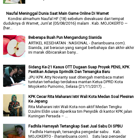
Naufal Meninggal Dunia Saat Main Game Online Di Warnet
Kondisi almarhum Naufal HF (18) sebelum dievakuasi dari tempat
duduknya di Warnet, Jum'at (05/08/2016) malam . Kab. MOJOKERTO —
(har...
Beberapa Buah Pun Mengandung Sianida
ARTIKEL KESEHATAN : NASIONAL - (harianbuana.com).
Sianida, zat beracun yang sangat berbahaya dan akhir-akhir
ini marak dibicarakan bany...
Sidang Ke-21 Kasus OTT Dugaan Suap Proyek PENS, KPK
Pastikan Adanya Sprindik Dan Tersangka Baru
JPU KPK Atty Novianty saat ditengah membaca materi
tuntutan terhadap terdakwa mantan Ketua DPRD Kota
Mojokerto Purnomo, Selasa (21/11/2017) ...
KPK Cecar Rita Maharani Istri Wali Kota Medan Soal Plesiran
Ke Jepang
Rita Maharani istri Wali Kota non-aktif Medan Tengku
Dzulmi Eldin usai diperiksa tim Penyidik di kantor KPK jalan
Kuningan Persada – ...
Fadhila Hamsyah Tertangkap Saat Jual Sabu Di SPBU
Fadhila Hamsyah, tersangka pengedar sabu . Kab.
MOJOKERTO - (harianbuana.com). Satu lagi pengedar