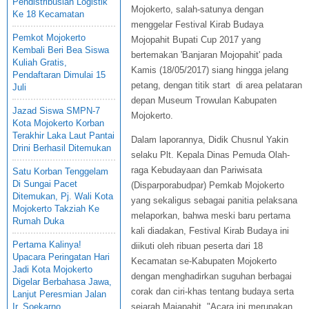
Pendistribusian Logistik
Mojokerto, salah-satunya dengan
Ke 18 Kecamatan
menggelar Festival Kirab Budaya
Pemkot Mojokerto
Mojopahit Bupati Cup 2017 yang
Kembali Beri Bea Siswa
bertemakan 'Banjaran Mojopahit' pada
Kuliah Gratis,
Kamis (18/05/2017) siang hingga jelang
Pendaftaran Dimulai 15
petang, dengan titik start di area pelataran
Juli
depan Museum Trowulan Kabupaten
Jazad Siswa SMPN-7
Mojokerto.
Kota Mojokerto Korban
Terakhir Laka Laut Pantai
Dalam laporannya, Didik Chusnul Yakin
Drini Berhasil Ditemukan
selaku Plt. Kepala Dinas Pemuda Olah-
raga Kebudayaan dan Pariwisata
Satu Korban Tenggelam
Di Sungai Pacet
(Disparporabudpar) Pemkab Mojokerto
Ditemukan, Pj. Wali Kota
yang sekaligus sebagai panitia pelaksana
Mojokerto Takziah Ke
melaporkan, bahwa meski baru pertama
Rumah Duka
kali diadakan, Festival Kirab Budaya ini
Pertama Kalinya!
diikuti oleh ribuan peserta dari 18
Upacara Peringatan Hari
Kecamatan se-Kabupaten Mojokerto
Jadi Kota Mojokerto
dengan menghadirkan suguhan berbagai
Digelar Berbahasa Jawa,
corak dan ciri-khas tentang budaya serta
Lanjut Peresmian Jalan
Ir. Soekarno
sejarah Majapahit. "Acara ini merupakan