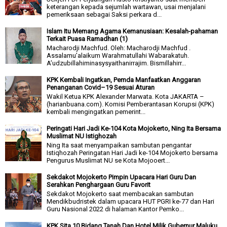
keterangan kepada sejumlah wartawan, usai menjalani
pemeriksaan sebagai Saksi perkara d...
Islam Itu Memang Agama Kemanusiaan: Kesalah-pahaman
Terkait Puasa Ramadhan (1)
Macharodji Machfud. Oleh: Macharodji Machfud .
Assalamu’alaikum Warahmatullahi Wabarakatuh.
A’udzubillahiminasysyaithanirrajim. Bismillahirr...
KPK Kembali Ingatkan, Pemda Manfaatkan Anggaran
Penanganan Covid–19 Sesuai Aturan
Wakil Ketua KPK Alexander Marwata. Kota JAKARTA –
(harianbuana.com). Komisi Pemberantasan Korupsi (KPK)
kembali mengingatkan pemerint...
Peringati Hari Jadi Ke-104 Kota Mojokerto, Ning Ita Bersama
Muslimat NU Istighozah
Ning Ita saat menyampaikan sambutan pengantar
Istiqhozah Peringatan Hari Jadi ke-104 Mojokerto bersama
Pengurus Muslimat NU se Kota Mojooert...
Sekdakot Mojokerto Pimpin Upacara Hari Guru Dan
Serahkan Penghargaan Guru Favorit
Sekdakot Mojokerto saat membacakan sambutan
Mendikbudristek dalam upacara HUT PGRI ke-77 dan Hari
Guru Nasional 2022 di halaman Kantor Pemko...
KPK Sita 10 Bidang Tanah Dan Hotel Milik Gubernur Maluku