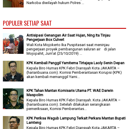
Narkoba diwilayah hukum Polres ...
POPULER SETIAP SAAT
Antisipasi Genangan Air Saat Hujan, Ning Ita Tinjau
Pengerjaan Box Culvert
Wali Kota Mojokerto Ika Puspitasari saat meninjau
pengerjaan proyek pembangunan saluran air di jalan
Mojopahit, Jum'at (25/10/2019) ...
KPK Kembali Panggil Yamitema Tirtajaya Laoly Senin Depan
Kepala Biro Humas KPK Febri Diansyah Kota JAKARTA –
(harianbuana.com). Komisi Pemberantasan Korupsi (KPK)
akan kembali memanggil Yami...
KPK Tahan Mantan Komisaris Utama PT. WAE Darwin
Maspolim
Kepala Biro Humas KPK Febri Diansyah. Kota JAKARTA –
(harianbuana.com). Setelah dilakukan serangkaian
pemeriksaan, Komisi Pemberantas...
KPK Periksa Wagub Lampung Terkait Perkara Mantan Bupati
Lamteng
Kepala Biro Humas KPK Febri Diansyah Kota JAKARTA –