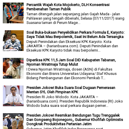
Percantik Wajah Kota Mojokerto, DLH Konsentrasi
Pembenahan Taman Publik
Taman ditengah jalan sepanjang jalan Gajah Mada - jalan
Pahlawan yang tengah dibenahi, Selasa (07/11/2017) siang
Suasana taman di Perum Mage...
Soal Buka-bukaan Penyelidikan Perkara Formula E, Karyoto:
Saya Tidak Mau Berpolemik, Saat Ini Belum Ada Tersangka
Deputi Penindakan dan Eksekusi KPK Karyoto. Kota
JAKARTA – (harianbuana.com). Deputi Penindakan dan
Eksekusi KPK Karyoto tidak mau berpolemi...
Diperiksa KPK 11,5 Jam Soal DID Kabupaten Tabanan,
Nyoman Wiratmaja Tutup Mulut
I Dewa Nyoman Wiratmaja, dosen (ASN) di Fakultas
Ekonomi dan Bisnis Universitas Udayana/ Staf Khusus
Bidang Pembangunan dan Ekonomi Pemkab T...
Presiden Jokowi Buka Suara Soal Dugaan Pemerasan
Mentan SYL Oleh Pimpinan KPK
Presiden RI Joko Widodo. Kota JAKARTA –
(harianbuana.com). Presiden Republik Indonesia (RI) Joko
Widodo buka suara soal perkara dugaan pemer...
Presiden Jokowi Resmikan Bendungan Tugu Trenggalek
Dan Gongseng Bojonegoro,, Gubernur Khofifah Optimistis
Dongkrak Produktivitas Pertanian Jatim
Gubernur Jatim Khofifah Indar Parawansa saat