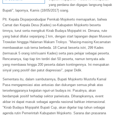
yang perdana dan digagas langsung bapak
Bupati", lapornya, Kamis (18/05/2017) siang.
Plt. Kepala Disparporabudpar Pemkab Mojokerto memaparkan, bahwa
Camat dan Kepala Desa (Kades) se-Kabupaten Mojokerto beserta
timnya, turut serta mengikuti Kirab Budaya Mojopahit ini. Dimana, rute
yang bakal dilalui sepanjang 2 km, dengan start lapangan depan Museum
Trowulan hinggga Halaman Makam Troloyo. "Masing-masing Kecamatan
membawakan sub tema berbeda. 18 Camat beserta istri, 299 Kades
(termasuk 5 orang istri/suami Kades) serta para pelajar sebagai peserta.
Rencananya, tiap tiap tim terdiri dari 50 peserta, namun ternyata ada
yang membawa hingga 200 peserta dalam kontingennya. Ini merupakan
sinyal yang positif dan patut diapresiasi", papar Didik.
Sementara itu, dalam sambutannya, Bupati Mojokerto Mustofa Kamal
Pasa mengapresiasi atas antusias dan dukungan semua pihak atas
terselenggaranya kegiatan nguri-uri budaya ini. Pasalnya, akan
berdampak positif terhadap sektor pariwisata. Diharapkannya, event
akbar ini dapat masuk sebagai agenda nasional bahkan internasional.
"Kirab Budaya Mojopahit Bupati Cup, akan digelar tiap tahun sebagai
agenda rutin Pemerintah Kabupaten Mojokerto. Sarana dan prasarana