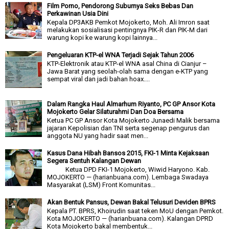
Film Porno, Pendorong Suburnya Seks Bebas Dan
Perkawinan Usia Dini
Kepala DP3AKB Pemkot Mojokerto, Moh. Ali Imron saat
melakukan sosialisasi pentingnya PIK-R dan PIK-M dari
warung kopi ke warung kopi lainnya...
Pengeluaran KTP-el WNA Terjadi Sejak Tahun 2006
KTP-Elektronik atau KTP-el WNA asal China di Cianjur –
Jawa Barat yang seolah-olah sama dengan e-KTP yang
sempat viral dan jadi bahan hoax....
Dalam Rangka Haul Almarhum Riyanto, PC GP Ansor Kota
Mojokerto Gelar Silaturahmi Dan Doa Bersama
Ketua PC GP Ansor Kota Mojokerto Junaedi Malik bersama
jajaran Kepolisian dan TNI serta segenap pengurus dan
anggota NU yang hadir saat men...
Kasus Dana Hibah Bansos 2015, FKI-1 Minta Kejaksaan
Segera Sentuh Kalangan Dewan
Ketua DPD FKI-1 Mojokerto, Wiwid Haryono. Kab.
MOJOKERTO — (harianbuana.com). Lembaga Swadaya
Masyarakat (LSM) Front Komunitas...
Akan Bentuk Pansus, Dewan Bakal Telusuri Deviden BPRS
Kepala PT. BPRS, Khoirudin saat teken MoU dengan Pemkot.
Kota MOJOKERTO — (harianbuana.com). Kalangan DPRD
Kota Mojokerto bakal membentuk...