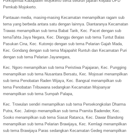
Forkopimda Kabupaten Mojokerto serta seluruh jajaran Kepala OPD
Pemkab Mojokerto.
Pantauan media, masing-masing Kecamatan menampilkan ragam sub
tema yang berbeda antara satu dengan lainnya. Diantaranya Kecamatan
Trawas menampilkan sub tema Babat Tarik, Kec. Pacet dengan sub
temaTahta Jaya Negara, Kec. Dlanggu dengan sub tema Tuntut Balas
Pasukan Cina, Kec. Kutorejo dengan sub tema Pelarian Gajah Mada,
Kec. Gondang dengan sub tema Majapahit Runtuh dan Kecamatan Puri
dengan sub tema Pelarian Jayanegara,
Kec. Ngoro menampilkan sub tema Peristiwa Pajajaran, Kec. Pungging
menampilkan sub tema Nusantara Bersatu, Kec. Mojosari menampilkan
sub tema Penobatan Raden Wijaya, Kec. Bangsal menampilkan sub
tema Penobatan Tribuwana sedangkan Kecamatan Mojoanyar
menampilkan sub tema Sumpah Palapa,
Kec. Trowulan sendiri menampilkan sub tema Persekongkolan Dharma
Putra, Kec. Jatirejo menampilkan sub tema Pramita Badender, Kec.
Sooko menampilkan sub tema Siasat Ratanca, Kec. Dawar Blandong
menampilkan sub tema Pelarian Brawijaya, Kec. Kemlagi menampilkan
sub tema Brawijaya Paras sedangkan Kecamatan Gedeg menampilkan