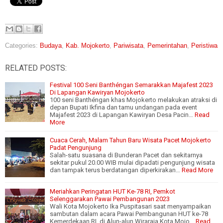
Categories:
Budaya
,
Kab. Mojokerto
,
Pariwisata
,
Pemerintahan
,
Peristiwa
RELATED POSTS:
Festival 100 Seni Banthéngan Semarakkan Majafest 2023
Di Lapangan Kawiryan Mojokerto
100 seni Banthéngan khas Mojokerto melakukan atraksi di
depan Bupati Ikfina dan tamu undangan pada event
Majafest 2023 di Lapangan Kawiryan Desa Pacin…
Read
More
Cuaca Cerah, Malam Tahun Baru Wisata Pacet Mojokerto
Padat Pengunjung
Salah-satu suasana di Bunderan Pacet dan sekitarnya
sekitar pukul 20.00 WIB mulai dipadati pengunjung wisata
dan tampak terus berdatangan diperkirakan…
Read More
Meriahkan Peringatan HUT Ke-78 RI, Pemkot
Selenggarakan Pawai Pembangunan 2023
Wali Kota Mojokerto Ika Puspitasari saat menyampaikan
sambutan dalam acara Pawai Pembangunan HUT ke-78
Kemerdekaan RI, di Alun-alun Wiraraja Kota Mojo…
Read