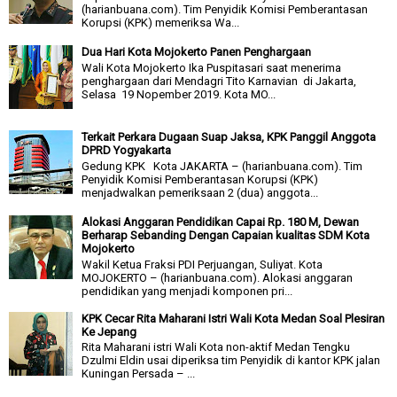
(harianbuana.com). Tim Penyidik Komisi Pemberantasan
Korupsi (KPK) memeriksa Wa...
Dua Hari Kota Mojokerto Panen Penghargaan
Wali Kota Mojokerto Ika Puspitasari saat menerima
penghargaan dari Mendagri Tito Karnavian di Jakarta,
Selasa 19 Nopember 2019. Kota MO...
Terkait Perkara Dugaan Suap Jaksa, KPK Panggil Anggota
DPRD Yogyakarta
Gedung KPK Kota JAKARTA – (harianbuana.com). Tim
Penyidik Komisi Pemberantasan Korupsi (KPK)
menjadwalkan pemeriksaan 2 (dua) anggota...
Alokasi Anggaran Pendidikan Capai Rp. 180 M, Dewan
Berharap Sebanding Dengan Capaian kualitas SDM Kota
Mojokerto
Wakil Ketua Fraksi PDI Perjuangan, Suliyat. Kota
MOJOKERTO – (harianbuana.com). Alokasi anggaran
pendidikan yang menjadi komponen pri...
KPK Cecar Rita Maharani Istri Wali Kota Medan Soal Plesiran
Ke Jepang
Rita Maharani istri Wali Kota non-aktif Medan Tengku
Dzulmi Eldin usai diperiksa tim Penyidik di kantor KPK jalan
Kuningan Persada – ...