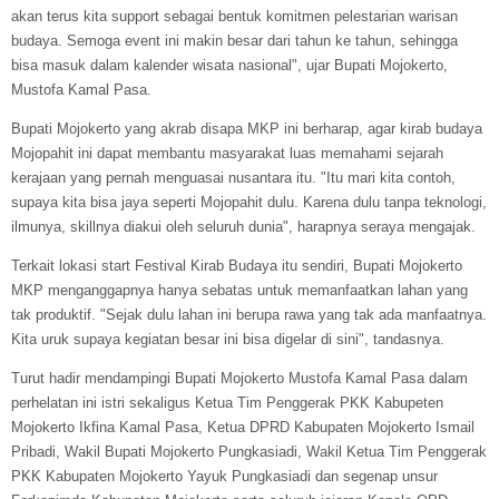
akan terus kita support sebagai bentuk komitmen pelestarian warisan
budaya. Semoga event ini makin besar dari tahun ke tahun, sehingga
bisa masuk dalam kalender wisata nasional", ujar Bupati Mojokerto,
Mustofa Kamal Pasa.
Bupati Mojokerto yang akrab disapa MKP ini berharap, agar kirab budaya
Mojopahit ini dapat membantu masyarakat luas memahami sejarah
kerajaan yang pernah menguasai nusantara itu. "Itu mari kita contoh,
supaya kita bisa jaya seperti Mojopahit dulu. Karena dulu tanpa teknologi,
ilmunya, skillnya diakui oleh seluruh dunia", harapnya seraya mengajak.
Terkait lokasi start Festival Kirab Budaya itu sendiri, Bupati Mojokerto
MKP menganggapnya hanya sebatas untuk memanfaatkan lahan yang
tak produktif. "Sejak dulu lahan ini berupa rawa yang tak ada manfaatnya.
Kita uruk supaya kegiatan besar ini bisa digelar di sini", tandasnya.
Turut hadir mendampingi Bupati Mojokerto Mustofa Kamal Pasa dalam
perhelatan ini istri sekaligus Ketua Tim Penggerak PKK Kabupeten
Mojokerto Ikfina Kamal Pasa, Ketua DPRD Kabupaten Mojokerto Ismail
Pribadi, Wakil Bupati Mojokerto Pungkasiadi, Wakil Ketua Tim Penggerak
PKK Kabupaten Mojokerto Yayuk Pungkasiadi dan segenap unsur