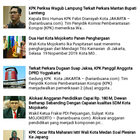
KPK Periksa Wagub Lampung Terkait Perkara Mantan Bupati
Lamteng
Kepala Biro Humas KPK Febri Diansyah Kota JAKARTA –
(harianbuana.com). Tim Penyidik Komisi Pemberantasan
Korupsi (KPK) memeriksa Wa...
Dua Hari Kota Mojokerto Panen Penghargaan
Wali Kota Mojokerto Ika Puspitasari saat menerima
penghargaan dari Mendagri Tito Karnavian di Jakarta,
Selasa 19 Nopember 2019. Kota MO...
Terkait Perkara Dugaan Suap Jaksa, KPK Panggil Anggota
DPRD Yogyakarta
Gedung KPK Kota JAKARTA – (harianbuana.com). Tim
Penyidik Komisi Pemberantasan Korupsi (KPK)
menjadwalkan pemeriksaan 2 (dua) anggota...
Alokasi Anggaran Pendidikan Capai Rp. 180 M, Dewan
Berharap Sebanding Dengan Capaian kualitas SDM Kota
Mojokerto
Wakil Ketua Fraksi PDI Perjuangan, Suliyat. Kota
MOJOKERTO – (harianbuana.com). Alokasi anggaran
pendidikan yang menjadi komponen pri...
KPK Cecar Rita Maharani Istri Wali Kota Medan Soal Plesiran
Ke Jepang