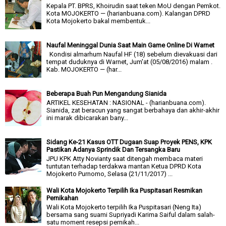
Kepala PT. BPRS, Khoirudin saat teken MoU dengan Pemkot.
Kota MOJOKERTO — (harianbuana.com). Kalangan DPRD
Kota Mojokerto bakal membentuk...
Naufal Meninggal Dunia Saat Main Game Online Di Warnet
Kondisi almarhum Naufal HF (18) sebelum dievakuasi dari
tempat duduknya di Warnet, Jum'at (05/08/2016) malam .
Kab. MOJOKERTO — (har...
Beberapa Buah Pun Mengandung Sianida
ARTIKEL KESEHATAN : NASIONAL - (harianbuana.com).
Sianida, zat beracun yang sangat berbahaya dan akhir-akhir
ini marak dibicarakan bany...
Sidang Ke-21 Kasus OTT Dugaan Suap Proyek PENS, KPK
Pastikan Adanya Sprindik Dan Tersangka Baru
JPU KPK Atty Novianty saat ditengah membaca materi
tuntutan terhadap terdakwa mantan Ketua DPRD Kota
Mojokerto Purnomo, Selasa (21/11/2017) ...
Wali Kota Mojokerto Terpilih Ika Puspitasari Resmikan
Pernikahan
Wali Kota Mojokerto terpilih Ika Puspitasari (Neng Ita)
bersama sang suami Supriyadi Karima Saiful dalam salah-
satu moment resepsi pernikah...