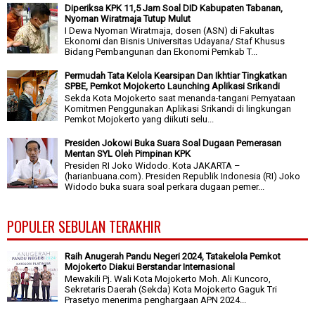
Diperiksa KPK 11,5 Jam Soal DID Kabupaten Tabanan,
Nyoman Wiratmaja Tutup Mulut
I Dewa Nyoman Wiratmaja, dosen (ASN) di Fakultas
Ekonomi dan Bisnis Universitas Udayana/ Staf Khusus
Bidang Pembangunan dan Ekonomi Pemkab T...
Permudah Tata Kelola Kearsipan Dan Ikhtiar Tingkatkan
SPBE, Pemkot Mojokerto Launching Aplikasi Srikandi
Sekda Kota Mojokerto saat menanda-tangani Pernyataan
Komitmen Penggunakan Aplikasi Srikandi di lingkungan
Pemkot Mojokerto yang diikuti selu...
Presiden Jokowi Buka Suara Soal Dugaan Pemerasan
Mentan SYL Oleh Pimpinan KPK
Presiden RI Joko Widodo. Kota JAKARTA –
(harianbuana.com). Presiden Republik Indonesia (RI) Joko
Widodo buka suara soal perkara dugaan pemer...
POPULER SEBULAN TERAKHIR
Raih Anugerah Pandu Negeri 2024, Tatakelola Pemkot
Mojokerto Diakui Berstandar Internasional
Mewakili Pj. Wali Kota Mojokerto Moh. Ali Kuncoro,
Sekretaris Daerah (Sekda) Kota Mojokerto Gaguk Tri
Prasetyo menerima penghargaan APN 2024...