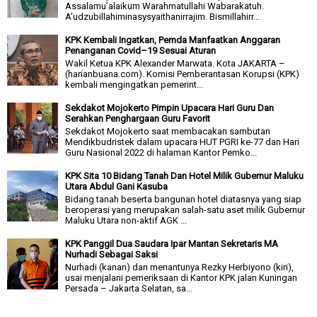
Assalamu’alaikum Warahmatullahi Wabarakatuh.
A’udzubillahiminasysyaithanirrajim. Bismillahirr...
KPK Kembali Ingatkan, Pemda Manfaatkan Anggaran
Penanganan Covid–19 Sesuai Aturan
Wakil Ketua KPK Alexander Marwata. Kota JAKARTA –
(harianbuana.com). Komisi Pemberantasan Korupsi (KPK)
kembali mengingatkan pemerint...
Sekdakot Mojokerto Pimpin Upacara Hari Guru Dan
Serahkan Penghargaan Guru Favorit
Sekdakot Mojokerto saat membacakan sambutan
Mendikbudristek dalam upacara HUT PGRI ke-77 dan Hari
Guru Nasional 2022 di halaman Kantor Pemko...
KPK Sita 10 Bidang Tanah Dan Hotel Milik Gubernur Maluku
Utara Abdul Gani Kasuba
Bidang tanah beserta bangunan hotel diatasnya yang siap
beroperasi yang merupakan salah-satu aset milik Gubernur
Maluku Utara non-aktif AGK ...
KPK Panggil Dua Saudara Ipar Mantan Sekretaris MA
Nurhadi Sebagai Saksi
Nurhadi (kanan) dan menantunya Rezky Herbiyono (kiri),
usai menjalani pemeriksaan di Kantor KPK jalan Kuningan
Persada – Jakarta Selatan, sa...