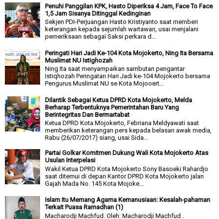
Penuhi Panggilan KPK, Hasto Diperiksa 4 Jam, Face To Face
1,5 Jam Sisanya Ditinggal Kedinginan
Sekjen PDI-Perjuangan Hasto Kristiyanto saat memberi
keterangan kepada sejumlah wartawan, usai menjalani
pemeriksaan sebagai Saksi perkara d...
Peringati Hari Jadi Ke-104 Kota Mojokerto, Ning Ita Bersama
Muslimat NU Istighozah
Ning Ita saat menyampaikan sambutan pengantar
Istiqhozah Peringatan Hari Jadi ke-104 Mojokerto bersama
Pengurus Muslimat NU se Kota Mojooert...
Dilantik Sebagai Ketua DPRD Kota Mojokerto, Melda
Berharap Terbentuknya Pemerintahan Baru Yang
Berintegritas Dan Bermartabat
Ketua DPRD Kota Mojokerto, Febriana Meldyawati saat
memberikan keterangan pers kepada belasan awak media,
Rabu (26/07/2017) siang, usai Sida...
Partai Golkar Komitmen Dukung Wali Kota Mojokerto Atas
Usulan Interpelasi
Wakil Ketua DPRD Kota Mojokerto Sony Basoeki Rahardjo
saat ditemui di depan Kantor DPRD Kota Mojokerto jalan
Gajah Mada No. 145 Kota Mojoke...
Islam Itu Memang Agama Kemanusiaan: Kesalah-pahaman
Terkait Puasa Ramadhan (1)
Macharodji Machfud. Oleh: Macharodji Machfud .