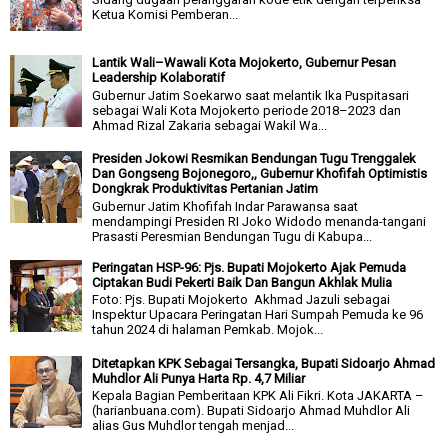
Ketua Komisi Pemberan...
Lantik Wali–Wawali Kota Mojokerto, Gubernur Pesan
Leadership Kolaboratif
Gubernur Jatim Soekarwo saat melantik Ika Puspitasari
sebagai Wali Kota Mojokerto periode 2018–2023 dan
Ahmad Rizal Zakaria sebagai Wakil Wa...
Presiden Jokowi Resmikan Bendungan Tugu Trenggalek
Dan Gongseng Bojonegoro,, Gubernur Khofifah Optimistis
Dongkrak Produktivitas Pertanian Jatim
Gubernur Jatim Khofifah Indar Parawansa saat
mendampingi Presiden RI Joko Widodo menanda-tangani
Prasasti Peresmian Bendungan Tugu di Kabupa...
Peringatan HSP-96: Pjs. Bupati Mojokerto Ajak Pemuda
Ciptakan Budi Pekerti Baik Dan Bangun Akhlak Mulia
Foto: Pjs. Bupati Mojokerto Akhmad Jazuli sebagai
Inspektur Upacara Peringatan Hari Sumpah Pemuda ke 96
tahun 2024 di halaman Pemkab. Mojok...
Ditetapkan KPK Sebagai Tersangka, Bupati Sidoarjo Ahmad
Muhdlor Ali Punya Harta Rp. 4,7 Miliar
Kepala Bagian Pemberitaan KPK Ali Fikri. Kota JAKARTA –
(harianbuana.com). Bupati Sidoarjo Ahmad Muhdlor Ali
alias Gus Muhdlor tengah menjad...