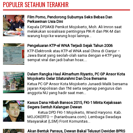
POPULER SETAHUN TERAKHIR
Film Porno, Pendorong Suburnya Seks Bebas Dan
Perkawinan Usia Dini
Kepala DP3AKB Pemkot Mojokerto, Moh. Ali Imron saat
melakukan sosialisasi pentingnya PIK-R dan PIK-M dari
warung kopi ke warung kopi lainnya...
Pengeluaran KTP-el WNA Terjadi Sejak Tahun 2006
KTP-Elektronik atau KTP-el WNA asal China di Cianjur –
Jawa Barat yang seolah-olah sama dengan e-KTP yang
sempat viral dan jadi bahan hoax....
Dalam Rangka Haul Almarhum Riyanto, PC GP Ansor Kota
Mojokerto Gelar Silaturahmi Dan Doa Bersama
Ketua PC GP Ansor Kota Mojokerto Junaedi Malik bersama
jajaran Kepolisian dan TNI serta segenap pengurus dan
anggota NU yang hadir saat men...
Kasus Dana Hibah Bansos 2015, FKI-1 Minta Kejaksaan
Segera Sentuh Kalangan Dewan
Ketua DPD FKI-1 Mojokerto, Wiwid Haryono. Kab.
MOJOKERTO — (harianbuana.com). Lembaga Swadaya
Masyarakat (LSM) Front Komunitas...
Akan Bentuk Pansus, Dewan Bakal Telusuri Deviden BPRS