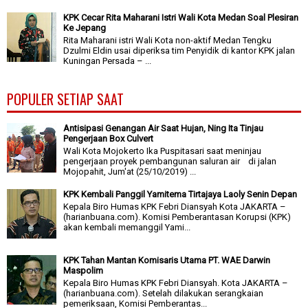
KPK Cecar Rita Maharani Istri Wali Kota Medan Soal Plesiran
Ke Jepang
Rita Maharani istri Wali Kota non-aktif Medan Tengku
Dzulmi Eldin usai diperiksa tim Penyidik di kantor KPK jalan
Kuningan Persada – ...
POPULER SETIAP SAAT
Antisipasi Genangan Air Saat Hujan, Ning Ita Tinjau
Pengerjaan Box Culvert
Wali Kota Mojokerto Ika Puspitasari saat meninjau
pengerjaan proyek pembangunan saluran air di jalan
Mojopahit, Jum'at (25/10/2019) ...
KPK Kembali Panggil Yamitema Tirtajaya Laoly Senin Depan
Kepala Biro Humas KPK Febri Diansyah Kota JAKARTA –
(harianbuana.com). Komisi Pemberantasan Korupsi (KPK)
akan kembali memanggil Yami...
KPK Tahan Mantan Komisaris Utama PT. WAE Darwin
Maspolim
Kepala Biro Humas KPK Febri Diansyah. Kota JAKARTA –
(harianbuana.com). Setelah dilakukan serangkaian
pemeriksaan, Komisi Pemberantas...