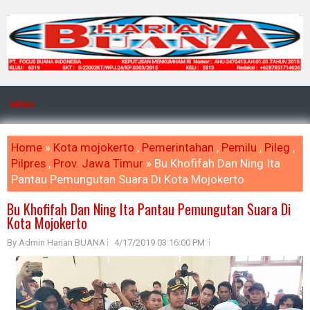
MENU
Home
»
Kota mojokerto
,
Pemerintahan
,
Pemilu
,
Pileg
,
Pilpres
,
Prov. Jawa Timur
» Bu Khofifah Dan Ning Ita
Pantau Pemungutan Suara Di Kota Mojokerto
Bu Khofifah Dan Ning Ita Pantau Pemungutan Suara Di
Kota Mojokerto
By Admin Harian BUANA
4/17/2019 03:16:00 PM