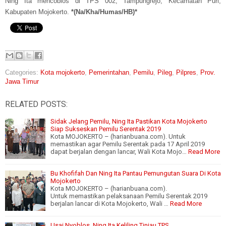
Ning Ita mencoblos di TPS 002, Tampungrejo, Kecamatan Puri,
Kabupaten Mojokerto.
*(Na/Kha/Humas/HB)*
Categories:
Kota mojokerto
,
Pemerintahan
,
Pemilu
,
Pileg
,
Pilpres
,
Prov.
Jawa Timur
RELATED POSTS:
Sidak Jelang Pemilu, Ning Ita Pastikan Kota Mojokerto
Siap Sukseskan Pemilu Serentak 2019
Kota MOJOKERTO – (harianbuana.com). Untuk
memastikan agar Pemilu Serentak pada 17 April 2019
dapat berjalan dengan lancar, Wali Kota Mojo…
Read More
Bu Khofifah Dan Ning Ita Pantau Pemungutan Suara Di Kota
Mojokerto
Kota MOJOKERTO – (harianbuana.com).
Untuk memastikan pelaksanaan Pemilu Serentak 2019
berjalan lancar di Kota Mojokerto, Wali …
Read More
Usai Nyoblos, Ning Ita Keliling Tinjau TPS