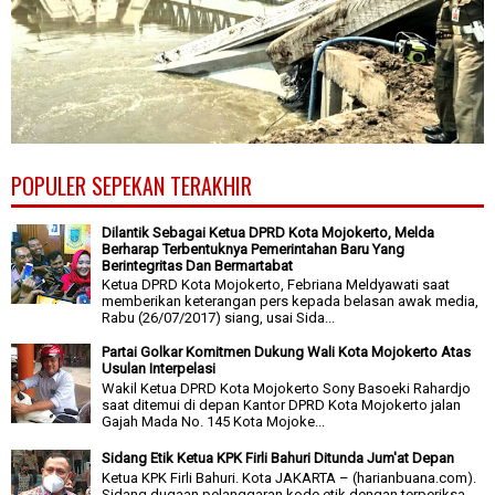
POPULER SEPEKAN TERAKHIR
Dilantik Sebagai Ketua DPRD Kota Mojokerto, Melda
Berharap Terbentuknya Pemerintahan Baru Yang
Berintegritas Dan Bermartabat
Ketua DPRD Kota Mojokerto, Febriana Meldyawati saat
memberikan keterangan pers kepada belasan awak media,
Rabu (26/07/2017) siang, usai Sida...
Partai Golkar Komitmen Dukung Wali Kota Mojokerto Atas
Usulan Interpelasi
Wakil Ketua DPRD Kota Mojokerto Sony Basoeki Rahardjo
saat ditemui di depan Kantor DPRD Kota Mojokerto jalan
Gajah Mada No. 145 Kota Mojoke...
Sidang Etik Ketua KPK Firli Bahuri Ditunda Jum'at Depan
Ketua KPK Firli Bahuri. Kota JAKARTA – (harianbuana.com).
Sidang dugaan pelanggaran kode etik dengan terperiksa