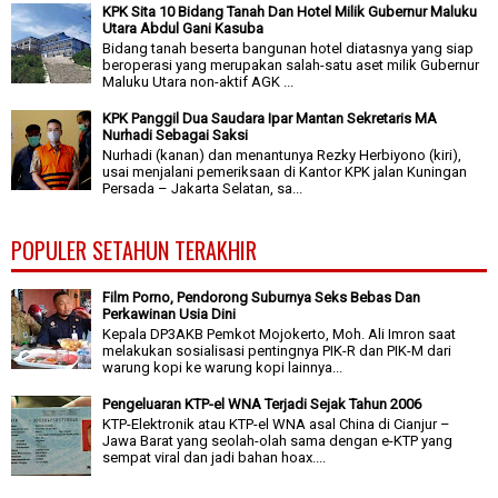
KPK Sita 10 Bidang Tanah Dan Hotel Milik Gubernur Maluku
Utara Abdul Gani Kasuba
Bidang tanah beserta bangunan hotel diatasnya yang siap
beroperasi yang merupakan salah-satu aset milik Gubernur
Maluku Utara non-aktif AGK ...
KPK Panggil Dua Saudara Ipar Mantan Sekretaris MA
Nurhadi Sebagai Saksi
Nurhadi (kanan) dan menantunya Rezky Herbiyono (kiri),
usai menjalani pemeriksaan di Kantor KPK jalan Kuningan
Persada – Jakarta Selatan, sa...
POPULER SETAHUN TERAKHIR
Film Porno, Pendorong Suburnya Seks Bebas Dan
Perkawinan Usia Dini
Kepala DP3AKB Pemkot Mojokerto, Moh. Ali Imron saat
melakukan sosialisasi pentingnya PIK-R dan PIK-M dari
warung kopi ke warung kopi lainnya...
Pengeluaran KTP-el WNA Terjadi Sejak Tahun 2006
KTP-Elektronik atau KTP-el WNA asal China di Cianjur –
Jawa Barat yang seolah-olah sama dengan e-KTP yang
sempat viral dan jadi bahan hoax....