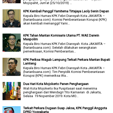
Mojopahit, Jum'at (25/10/2019) ...
KPK Kembali Panggil Yamitema Tirtajaya Laoly Senin Depan
Kepala Biro Humas KPK Febri Diansyah Kota JAKARTA –
(harianbuana.com). Komisi Pemberantasan Korupsi (KPK)
akan kembali memanggil Yami...
KPK Tahan Mantan Komisaris Utama PT. WAE Darwin
Maspolim
Kepala Biro Humas KPK Febri Diansyah. Kota JAKARTA –
(harianbuana.com). Setelah dilakukan serangkaian
pemeriksaan, Komisi Pemberantas...
KPK Periksa Wagub Lampung Terkait Perkara Mantan Bupati
Lamteng
Kepala Biro Humas KPK Febri Diansyah Kota JAKARTA –
(harianbuana.com). Tim Penyidik Komisi Pemberantasan
Korupsi (KPK) memeriksa Wa...
Dua Hari Kota Mojokerto Panen Penghargaan
Wali Kota Mojokerto Ika Puspitasari saat menerima
penghargaan dari Mendagri Tito Karnavian di Jakarta,
Selasa 19 Nopember 2019. Kota MO...
Terkait Perkara Dugaan Suap Jaksa, KPK Panggil Anggota
DPRD Yogyakarta