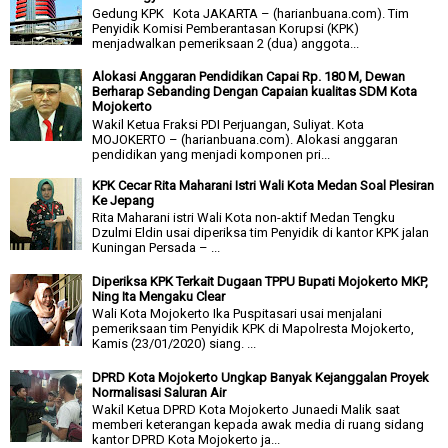
Gedung KPK Kota JAKARTA – (harianbuana.com). Tim
Penyidik Komisi Pemberantasan Korupsi (KPK)
menjadwalkan pemeriksaan 2 (dua) anggota...
Alokasi Anggaran Pendidikan Capai Rp. 180 M, Dewan
Berharap Sebanding Dengan Capaian kualitas SDM Kota
Mojokerto
Wakil Ketua Fraksi PDI Perjuangan, Suliyat. Kota
MOJOKERTO – (harianbuana.com). Alokasi anggaran
pendidikan yang menjadi komponen pri...
KPK Cecar Rita Maharani Istri Wali Kota Medan Soal Plesiran
Ke Jepang
Rita Maharani istri Wali Kota non-aktif Medan Tengku
Dzulmi Eldin usai diperiksa tim Penyidik di kantor KPK jalan
Kuningan Persada – ...
Diperiksa KPK Terkait Dugaan TPPU Bupati Mojokerto MKP,
Ning Ita Mengaku Clear
Wali Kota Mojokerto Ika Puspitasari usai menjalani
pemeriksaan tim Penyidik KPK di Mapolresta Mojokerto,
Kamis (23/01/2020) siang. ...
DPRD Kota Mojokerto Ungkap Banyak Kejanggalan Proyek
Normalisasi Saluran Air
Wakil Ketua DPRD Kota Mojokerto Junaedi Malik saat
memberi keterangan kepada awak media di ruang sidang
kantor DPRD Kota Mojokerto ja...