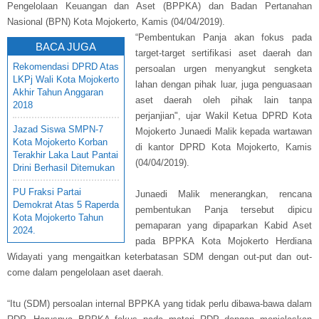
Pengelolaan Keuangan dan Aset (BPPKA) dan Badan Pertanahan
Nasional (BPN) Kota Mojokerto, Kamis (04/04/2019).
“Pembentukan Panja akan fokus pada
BACA JUGA
target-target sertifikasi aset daerah dan
Rekomendasi DPRD Atas
persoalan urgen menyangkut sengketa
LKPj Wali Kota Mojokerto
lahan dengan pihak luar, juga penguasaan
Akhir Tahun Anggaran
aset daerah oleh pihak lain tanpa
2018
perjanjian", ujar Wakil Ketua DPRD Kota
Jazad Siswa SMPN-7
Mojokerto Junaedi Malik kepada wartawan
Kota Mojokerto Korban
di kantor DPRD Kota Mojokerto, Kamis
Terakhir Laka Laut Pantai
(04/04/2019).
Drini Berhasil Ditemukan
PU Fraksi Partai
Junaedi Malik menerangkan, rencana
Demokrat Atas 5 Raperda
pembentukan Panja tersebut dipicu
Kota Mojokerto Tahun
pemaparan yang dipaparkan Kabid Aset
2024.
pada BPPKA Kota Mojokerto Herdiana
Widayati yang mengaitkan keterbatasan SDM dengan out-put dan out-
come dalam pengelolaan aset daerah.
“Itu (SDM) persoalan internal BPPKA yang tidak perlu dibawa-bawa dalam