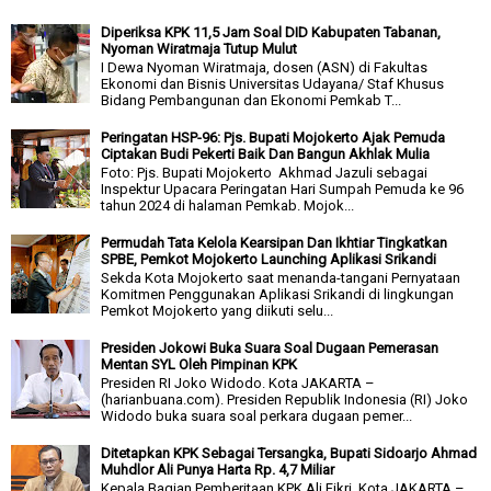
Diperiksa KPK 11,5 Jam Soal DID Kabupaten Tabanan,
Nyoman Wiratmaja Tutup Mulut
I Dewa Nyoman Wiratmaja, dosen (ASN) di Fakultas
Ekonomi dan Bisnis Universitas Udayana/ Staf Khusus
Bidang Pembangunan dan Ekonomi Pemkab T...
Peringatan HSP-96: Pjs. Bupati Mojokerto Ajak Pemuda
Ciptakan Budi Pekerti Baik Dan Bangun Akhlak Mulia
Foto: Pjs. Bupati Mojokerto Akhmad Jazuli sebagai
Inspektur Upacara Peringatan Hari Sumpah Pemuda ke 96
tahun 2024 di halaman Pemkab. Mojok...
Permudah Tata Kelola Kearsipan Dan Ikhtiar Tingkatkan
SPBE, Pemkot Mojokerto Launching Aplikasi Srikandi
Sekda Kota Mojokerto saat menanda-tangani Pernyataan
Komitmen Penggunakan Aplikasi Srikandi di lingkungan
Pemkot Mojokerto yang diikuti selu...
Presiden Jokowi Buka Suara Soal Dugaan Pemerasan
Mentan SYL Oleh Pimpinan KPK
Presiden RI Joko Widodo. Kota JAKARTA –
(harianbuana.com). Presiden Republik Indonesia (RI) Joko
Widodo buka suara soal perkara dugaan pemer...
Ditetapkan KPK Sebagai Tersangka, Bupati Sidoarjo Ahmad
Muhdlor Ali Punya Harta Rp. 4,7 Miliar
Kepala Bagian Pemberitaan KPK Ali Fikri. Kota JAKARTA –