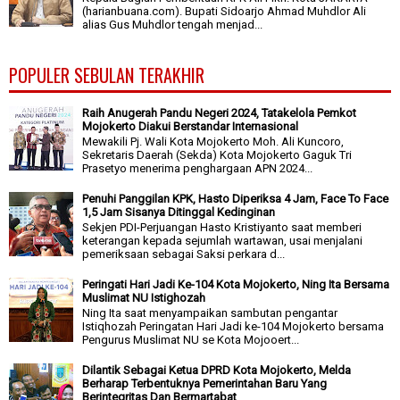
(harianbuana.com). Bupati Sidoarjo Ahmad Muhdlor Ali
alias Gus Muhdlor tengah menjad...
POPULER SEBULAN TERAKHIR
Raih Anugerah Pandu Negeri 2024, Tatakelola Pemkot
Mojokerto Diakui Berstandar Internasional
Mewakili Pj. Wali Kota Mojokerto Moh. Ali Kuncoro,
Sekretaris Daerah (Sekda) Kota Mojokerto Gaguk Tri
Prasetyo menerima penghargaan APN 2024...
Penuhi Panggilan KPK, Hasto Diperiksa 4 Jam, Face To Face
1,5 Jam Sisanya Ditinggal Kedinginan
Sekjen PDI-Perjuangan Hasto Kristiyanto saat memberi
keterangan kepada sejumlah wartawan, usai menjalani
pemeriksaan sebagai Saksi perkara d...
Peringati Hari Jadi Ke-104 Kota Mojokerto, Ning Ita Bersama
Muslimat NU Istighozah
Ning Ita saat menyampaikan sambutan pengantar
Istiqhozah Peringatan Hari Jadi ke-104 Mojokerto bersama
Pengurus Muslimat NU se Kota Mojooert...
Dilantik Sebagai Ketua DPRD Kota Mojokerto, Melda
Berharap Terbentuknya Pemerintahan Baru Yang
Berintegritas Dan Bermartabat