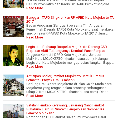
TP-PKK Kota Mojokerto bersama perwakilan Kepala
BKKBN Prov Jatim dan Kadis DP3A-KB Pemkot Mojoke…
Read More
Banggar - TAPD Singkronkan RP-APBD Kota Mojokerto TA
2017
Badan Anggaran (Banggar) bersama Tim Anggaran
Pemerintah Daerah (TAPD) Kota Mojokerto saat melakukan
sinkronisasi RP-APBD Kota Mojokerto TA 2017, Jum'…
Read More
Legislator Berharap Bappeko Mojokerto Dorong CSR
Berperan Aktif Terbangunnya Kembali Pasar Benpas
Anggota Komisi II DPRD Kota Mojokerto, Junaedi
Malik.Kota MOJOKERTO - (hariannuana.com). Kalangan
Legislator Kota Mojokerto mengapresiasi langkah Bapp…
Read More
Antisipasi Molor, Pemkot Mojokerto Bentuk Timsus
Pemantau Proyek GMSC Tahap 2
Gedung GMSC Kota Mojokerto di jalan Gajah Mada Kota
Mojokerto yang tengah dalam proses pembangunan
tahap 2. Kota MOJOKERTO - (harianbuana.com). Dinas …
Read More
Setelah Pemkab Kerawang, Sekarang Ganti Pemkot
Sukabumi Berguru Simtem Pengelolaan Sampah Ke
Pemkot Mojokerto
Rombongan DLH Pemkot Sukabumi Prov Jawa Barat