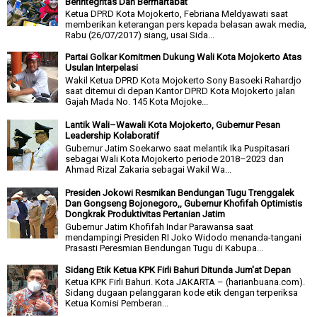
Berintegritas Dan Bermartabat
Ketua DPRD Kota Mojokerto, Febriana Meldyawati saat
memberikan keterangan pers kepada belasan awak media,
Rabu (26/07/2017) siang, usai Sida...
Partai Golkar Komitmen Dukung Wali Kota Mojokerto Atas
Usulan Interpelasi
Wakil Ketua DPRD Kota Mojokerto Sony Basoeki Rahardjo
saat ditemui di depan Kantor DPRD Kota Mojokerto jalan
Gajah Mada No. 145 Kota Mojoke...
Lantik Wali–Wawali Kota Mojokerto, Gubernur Pesan
Leadership Kolaboratif
Gubernur Jatim Soekarwo saat melantik Ika Puspitasari
sebagai Wali Kota Mojokerto periode 2018–2023 dan
Ahmad Rizal Zakaria sebagai Wakil Wa...
Presiden Jokowi Resmikan Bendungan Tugu Trenggalek
Dan Gongseng Bojonegoro,, Gubernur Khofifah Optimistis
Dongkrak Produktivitas Pertanian Jatim
Gubernur Jatim Khofifah Indar Parawansa saat
mendampingi Presiden RI Joko Widodo menanda-tangani
Prasasti Peresmian Bendungan Tugu di Kabupa...
Sidang Etik Ketua KPK Firli Bahuri Ditunda Jum'at Depan
Ketua KPK Firli Bahuri. Kota JAKARTA – (harianbuana.com).
Sidang dugaan pelanggaran kode etik dengan terperiksa
Ketua Komisi Pemberan...