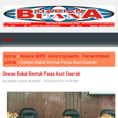
MENU
Home
»
Kinerja SKPD
,
Kota mojokerto
,
Pemerintahan
,
politik
» Dewan Bakal Bentuk Panja Aset Daerah
Dewan Bakal Bentuk Panja Aset Daerah
By Admin Harian BUANA
4/04/2019 04:14:00 PM