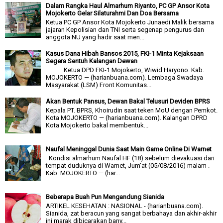
Dalam Rangka Haul Almarhum Riyanto, PC GP Ansor Kota
Mojokerto Gelar Silaturahmi Dan Doa Bersama
Ketua PC GP Ansor Kota Mojokerto Junaedi Malik bersama
jajaran Kepolisian dan TNI serta segenap pengurus dan
anggota NU yang hadir saat men...
Kasus Dana Hibah Bansos 2015, FKI-1 Minta Kejaksaan
Segera Sentuh Kalangan Dewan
Ketua DPD FKI-1 Mojokerto, Wiwid Haryono. Kab.
MOJOKERTO — (harianbuana.com). Lembaga Swadaya
Masyarakat (LSM) Front Komunitas...
Akan Bentuk Pansus, Dewan Bakal Telusuri Deviden BPRS
Kepala PT. BPRS, Khoirudin saat teken MoU dengan Pemkot.
Kota MOJOKERTO — (harianbuana.com). Kalangan DPRD
Kota Mojokerto bakal membentuk...
Naufal Meninggal Dunia Saat Main Game Online Di Warnet
Kondisi almarhum Naufal HF (18) sebelum dievakuasi dari
tempat duduknya di Warnet, Jum'at (05/08/2016) malam .
Kab. MOJOKERTO — (har...
Beberapa Buah Pun Mengandung Sianida
ARTIKEL KESEHATAN : NASIONAL - (harianbuana.com).
Sianida, zat beracun yang sangat berbahaya dan akhir-akhir
ini marak dibicarakan bany...