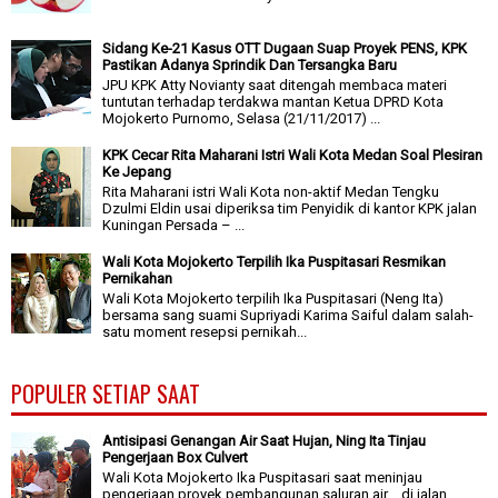
Sidang Ke-21 Kasus OTT Dugaan Suap Proyek PENS, KPK
Pastikan Adanya Sprindik Dan Tersangka Baru
JPU KPK Atty Novianty saat ditengah membaca materi
tuntutan terhadap terdakwa mantan Ketua DPRD Kota
Mojokerto Purnomo, Selasa (21/11/2017) ...
KPK Cecar Rita Maharani Istri Wali Kota Medan Soal Plesiran
Ke Jepang
Rita Maharani istri Wali Kota non-aktif Medan Tengku
Dzulmi Eldin usai diperiksa tim Penyidik di kantor KPK jalan
Kuningan Persada – ...
Wali Kota Mojokerto Terpilih Ika Puspitasari Resmikan
Pernikahan
Wali Kota Mojokerto terpilih Ika Puspitasari (Neng Ita)
bersama sang suami Supriyadi Karima Saiful dalam salah-
satu moment resepsi pernikah...
POPULER SETIAP SAAT
Antisipasi Genangan Air Saat Hujan, Ning Ita Tinjau
Pengerjaan Box Culvert
Wali Kota Mojokerto Ika Puspitasari saat meninjau
pengerjaan proyek pembangunan saluran air di jalan