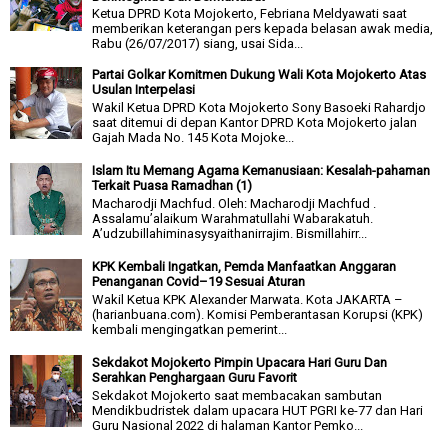
Ketua DPRD Kota Mojokerto, Febriana Meldyawati saat
memberikan keterangan pers kepada belasan awak media,
Rabu (26/07/2017) siang, usai Sida...
Partai Golkar Komitmen Dukung Wali Kota Mojokerto Atas
Usulan Interpelasi
Wakil Ketua DPRD Kota Mojokerto Sony Basoeki Rahardjo
saat ditemui di depan Kantor DPRD Kota Mojokerto jalan
Gajah Mada No. 145 Kota Mojoke...
Islam Itu Memang Agama Kemanusiaan: Kesalah-pahaman
Terkait Puasa Ramadhan (1)
Macharodji Machfud. Oleh: Macharodji Machfud .
Assalamu’alaikum Warahmatullahi Wabarakatuh.
A’udzubillahiminasysyaithanirrajim. Bismillahirr...
KPK Kembali Ingatkan, Pemda Manfaatkan Anggaran
Penanganan Covid–19 Sesuai Aturan
Wakil Ketua KPK Alexander Marwata. Kota JAKARTA –
(harianbuana.com). Komisi Pemberantasan Korupsi (KPK)
kembali mengingatkan pemerint...
Sekdakot Mojokerto Pimpin Upacara Hari Guru Dan
Serahkan Penghargaan Guru Favorit
Sekdakot Mojokerto saat membacakan sambutan
Mendikbudristek dalam upacara HUT PGRI ke-77 dan Hari
Guru Nasional 2022 di halaman Kantor Pemko...