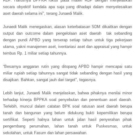
RDP. Harusnya BPPKA fokus pada materi RDP dengan menjelaskan
secara obyektif kendala apa saja yang dihadapi dalam menyelesaikan
aset daerah selama ini", terang Junaedi Malik.
Junaedi Malik menegaskan, alasan keterbatasan
SDM dikaitkan dengan
output dan outcome dalam pengelolaan aset daerah tak sebanding
dengan
pundi APBD yang terserap setiap tahun untuk tiga pekerjaan
utama, yakni manajemen aset, iventariasi aset dan appraisal yang hampir
tembus Rp. 1 miliar setiap tahunnya.
“Besarnya anggaran rutin yang ditopang APBD hampir mencapai satu
miliar rupiah setiap tahunnya sangat tidak sebanding dengan hasil yang
disajikan. Bahkan, sangat jauh dari target", tegasnya.
Lebih lanjut, Junaedi Malik menjelaskan, bahwa pihaknya menilai minor
terhadap kinerja BPPKA soal penyebutan dan penentuan aset daerah.
Terlebih, muncul dalam catatan BPK soal
ratusan aset daerah berupa
tanah dan bangunan yang belum didukung bukti kepemilikan berupa
sertifikat. Se
perti halnya lahan untuk jalan hasil penyerahan pihak
pengembang perumahan, lahan tanah untuk Puskesmas, untuk
sekolahan, untuk Fasum dan lahan persawahan.