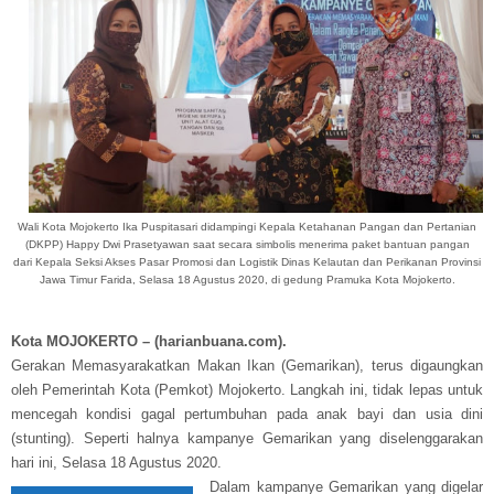
Wali Kota Mojokerto Ika Puspitasari didampingi Kepala
Ketahanan Pangan dan Pertanian
(DKPP) Happy Dwi Prasetyawan saat secara simbolis menerima paket bantuan pangan
dari
Kepala Seksi Akses Pasar Promosi dan Logistik Dinas Kelautan dan Perikanan Provinsi
Jawa Timur Farida, Selasa 18 Agustus 2020, di gedung Pramuka Kota Mojokerto.
Kota MOJOKERTO – (harianbuana.com).
Gerakan Memasyarakatkan Makan Ikan (Gemarikan), terus digaungkan
oleh Pemerintah Kota (Pemkot) Mojokerto. Langkah ini, tidak lepas untuk
mencegah kondisi gagal pertumbuhan pada anak bayi dan usia dini
(stunting). Seperti halnya kampanye Gemarikan yang diselenggarakan
hari ini, Selasa 18 Agustus 2020.
Dalam kampanye Gemarikan yang digelar