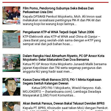
Film Porno, Pendorong Suburnya Seks Bebas Dan
Perkawinan Usia Dini
Kepala DP3AKB Pemkot Mojokerto, Moh. Ali Imron saat
melakukan sosialisasi pentingnya PIK-R dan PIK-M dari
warung kopi ke warung kopi lainnya...
Pengeluaran KTP-el WNA Terjadi Sejak Tahun 2006
KTP-Elektronik atau KTP-el WNA asal China di Cianjur –
Jawa Barat yang seolah-olah sama dengan e-KTP yang
sempat viral dan jadi bahan hoax....
Dalam Rangka Haul Almarhum Riyanto, PC GP Ansor Kota
Mojokerto Gelar Silaturahmi Dan Doa Bersama
Ketua PC GP Ansor Kota Mojokerto Junaedi Malik bersama
jajaran Kepolisian dan TNI serta segenap pengurus dan
anggota NU yang hadir saat men...
Kasus Dana Hibah Bansos 2015, FKI-1 Minta Kejaksaan
Segera Sentuh Kalangan Dewan
Ketua DPD FKI-1 Mojokerto, Wiwid Haryono. Kab.
MOJOKERTO — (harianbuana.com). Lembaga Swadaya
Masyarakat (LSM) Front Komunitas...
Akan Bentuk Pansus, Dewan Bakal Telusuri Deviden BPRS
Kepala PT. BPRS, Khoirudin saat teken MoU dengan Pemkot.