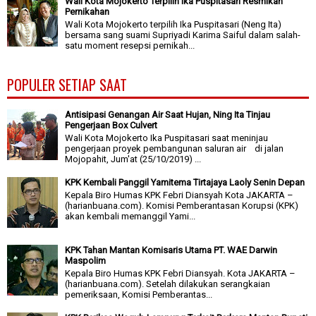
Wali Kota Mojokerto Terpilih Ika Puspitasari Resmikan
Pernikahan
Wali Kota Mojokerto terpilih Ika Puspitasari (Neng Ita)
bersama sang suami Supriyadi Karima Saiful dalam salah-
satu moment resepsi pernikah...
POPULER SETIAP SAAT
Antisipasi Genangan Air Saat Hujan, Ning Ita Tinjau
Pengerjaan Box Culvert
Wali Kota Mojokerto Ika Puspitasari saat meninjau
pengerjaan proyek pembangunan saluran air di jalan
Mojopahit, Jum'at (25/10/2019) ...
KPK Kembali Panggil Yamitema Tirtajaya Laoly Senin Depan
Kepala Biro Humas KPK Febri Diansyah Kota JAKARTA –
(harianbuana.com). Komisi Pemberantasan Korupsi (KPK)
akan kembali memanggil Yami...
KPK Tahan Mantan Komisaris Utama PT. WAE Darwin
Maspolim
Kepala Biro Humas KPK Febri Diansyah. Kota JAKARTA –
(harianbuana.com). Setelah dilakukan serangkaian
pemeriksaan, Komisi Pemberantas...