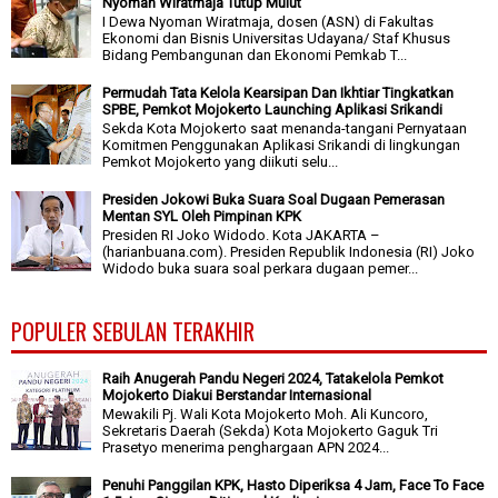
Nyoman Wiratmaja Tutup Mulut
I Dewa Nyoman Wiratmaja, dosen (ASN) di Fakultas
Ekonomi dan Bisnis Universitas Udayana/ Staf Khusus
Bidang Pembangunan dan Ekonomi Pemkab T...
Permudah Tata Kelola Kearsipan Dan Ikhtiar Tingkatkan
SPBE, Pemkot Mojokerto Launching Aplikasi Srikandi
Sekda Kota Mojokerto saat menanda-tangani Pernyataan
Komitmen Penggunakan Aplikasi Srikandi di lingkungan
Pemkot Mojokerto yang diikuti selu...
Presiden Jokowi Buka Suara Soal Dugaan Pemerasan
Mentan SYL Oleh Pimpinan KPK
Presiden RI Joko Widodo. Kota JAKARTA –
(harianbuana.com). Presiden Republik Indonesia (RI) Joko
Widodo buka suara soal perkara dugaan pemer...
POPULER SEBULAN TERAKHIR
Raih Anugerah Pandu Negeri 2024, Tatakelola Pemkot
Mojokerto Diakui Berstandar Internasional
Mewakili Pj. Wali Kota Mojokerto Moh. Ali Kuncoro,
Sekretaris Daerah (Sekda) Kota Mojokerto Gaguk Tri
Prasetyo menerima penghargaan APN 2024...
Penuhi Panggilan KPK, Hasto Diperiksa 4 Jam, Face To Face