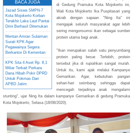
BACA JUGA
di Gedung Pramuka Kota Mojokerto ini,
Jazad Siswa SMPN-7
Wali Kota Mojokerto Ika Puspitasari yang
Kota Mojokerto Korban
akrab dengan sapaan "Ning Ita" ini
Terakhir Laka Laut Pantai
mengajak seluruh masyarakat agar lebih
Drini Berhasil Ditemukan
sering mengonsumsi ikan sebagai sumber
Mentan Amran Sulaiman
protein utama bagi anak.
Surati KPK Agar
Pegawainya Segera
"Ikan merupakan salah satu penyumbang
Berkantor Di Kementan
protein paling besar. Terlebih, protein
KPK Sita 4 Aset Rp. 8,1
tersebut jika di rupiahkan sangat murah.
Miliar Terkait Perkara
Untuk itu, kami ajak melalui Kampanye
Dana Hibah Pokir DPRD
Gemarikan. Agar, kebutuhan pangan
Untuk Pokmas Dari
sehari-hari seimbang sehingga dapat
APBD Jatim
mencegah terjadinya anak mengalami
stunting", ujar Ning Ita dalam kampanye Gemarikan di gedung Pramuka
Kota Mojokerto, Selasa (18/08/2020).