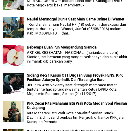
Kota MOJOKERTO — (harianbuana.com). Kalangan DPRD
Kota Mojokerto bakal membentuk...
Naufal Meninggal Dunia Saat Main Game Online Di Warnet
Kondisi almarhum Naufal HF (18) sebelum dievakuasi dari
tempat duduknya di Warnet, Jum'at (05/08/2016) malam .
Kab. MOJOKERTO — (har...
Beberapa Buah Pun Mengandung Sianida
ARTIKEL KESEHATAN : NASIONAL - (harianbuana.com).
Sianida, zat beracun yang sangat berbahaya dan akhir-akhir
ini marak dibicarakan bany...
Sidang Ke-21 Kasus OTT Dugaan Suap Proyek PENS, KPK
Pastikan Adanya Sprindik Dan Tersangka Baru
JPU KPK Atty Novianty saat ditengah membaca materi
tuntutan terhadap terdakwa mantan Ketua DPRD Kota
Mojokerto Purnomo, Selasa (21/11/2017) ...
KPK Cecar Rita Maharani Istri Wali Kota Medan Soal Plesiran
Ke Jepang
Rita Maharani istri Wali Kota non-aktif Medan Tengku
Dzulmi Eldin usai diperiksa tim Penyidik di kantor KPK jalan
Kuningan Persada – ...