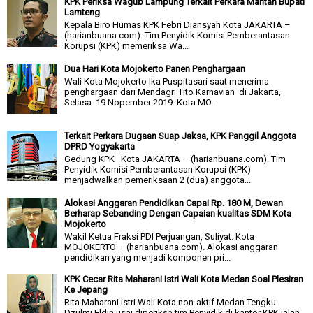
KPK Periksa Wagub Lampung Terkait Perkara Mantan Bupati
Lamteng
Kepala Biro Humas KPK Febri Diansyah Kota JAKARTA –
(harianbuana.com). Tim Penyidik Komisi Pemberantasan
Korupsi (KPK) memeriksa Wa...
Dua Hari Kota Mojokerto Panen Penghargaan
Wali Kota Mojokerto Ika Puspitasari saat menerima
penghargaan dari Mendagri Tito Karnavian di Jakarta,
Selasa 19 Nopember 2019. Kota MO...
Terkait Perkara Dugaan Suap Jaksa, KPK Panggil Anggota
DPRD Yogyakarta
Gedung KPK Kota JAKARTA – (harianbuana.com). Tim
Penyidik Komisi Pemberantasan Korupsi (KPK)
menjadwalkan pemeriksaan 2 (dua) anggota...
Alokasi Anggaran Pendidikan Capai Rp. 180 M, Dewan
Berharap Sebanding Dengan Capaian kualitas SDM Kota
Mojokerto
Wakil Ketua Fraksi PDI Perjuangan, Suliyat. Kota
MOJOKERTO – (harianbuana.com). Alokasi anggaran
pendidikan yang menjadi komponen pri...
KPK Cecar Rita Maharani Istri Wali Kota Medan Soal Plesiran
Ke Jepang
Rita Maharani istri Wali Kota non-aktif Medan Tengku
Dzulmi Eldin usai diperiksa tim Penyidik di kantor KPK jalan