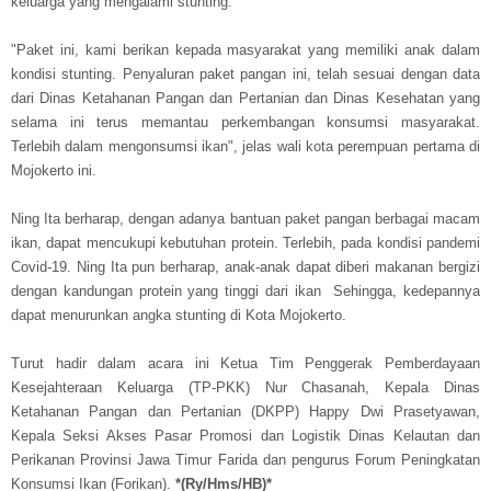
keluarga yang mengalami stunting.
"Paket ini, kami berikan kepada masyarakat yang memiliki anak dalam
kondisi stunting. Penyaluran paket pangan ini, telah sesuai dengan data
dari Dinas Ketahanan Pangan dan Pertanian dan Dinas Kesehatan yang
selama ini terus memantau perkembangan konsumsi masyarakat.
Terlebih dalam mengonsumsi ikan", jelas wali kota perempuan pertama di
Mojokerto ini.
Ning Ita berharap, dengan adanya bantuan paket pangan berbagai macam
ikan, dapat mencukupi kebutuhan protein. Terlebih, pada kondisi pandemi
Covid-19. Ning Ita pun berharap, anak-anak dapat diberi makanan bergizi
dengan kandungan protein yang tinggi dari ikan Sehingga, kedepannya
dapat menurunkan angka stunting di Kota Mojokerto.
Turut hadir dalam acara ini Ketua Tim Penggerak Pemberdayaan
Kesejahteraan Keluarga (TP-PKK) Nur Chasanah, Kepala Dinas
Ketahanan Pangan dan Pertanian (DKPP) Happy Dwi Prasetyawan,
Kepala Seksi Akses Pasar Promosi dan Logistik Dinas Kelautan dan
Perikanan Provinsi Jawa Timur Farida dan pengurus Forum Peningkatan
Konsumsi Ikan (Forikan).
*(Ry/Hms/HB)*