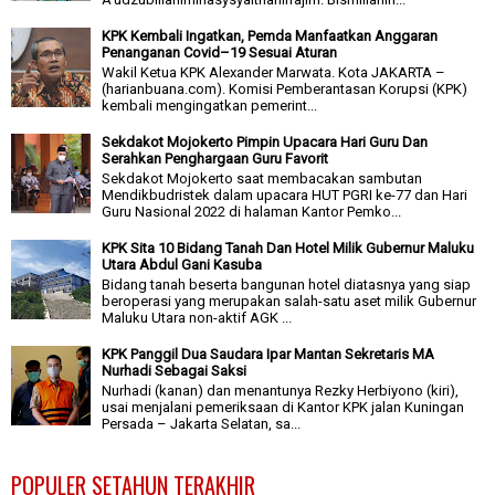
KPK Kembali Ingatkan, Pemda Manfaatkan Anggaran
Penanganan Covid–19 Sesuai Aturan
Wakil Ketua KPK Alexander Marwata. Kota JAKARTA –
(harianbuana.com). Komisi Pemberantasan Korupsi (KPK)
kembali mengingatkan pemerint...
Sekdakot Mojokerto Pimpin Upacara Hari Guru Dan
Serahkan Penghargaan Guru Favorit
Sekdakot Mojokerto saat membacakan sambutan
Mendikbudristek dalam upacara HUT PGRI ke-77 dan Hari
Guru Nasional 2022 di halaman Kantor Pemko...
KPK Sita 10 Bidang Tanah Dan Hotel Milik Gubernur Maluku
Utara Abdul Gani Kasuba
Bidang tanah beserta bangunan hotel diatasnya yang siap
beroperasi yang merupakan salah-satu aset milik Gubernur
Maluku Utara non-aktif AGK ...
KPK Panggil Dua Saudara Ipar Mantan Sekretaris MA
Nurhadi Sebagai Saksi
Nurhadi (kanan) dan menantunya Rezky Herbiyono (kiri),
usai menjalani pemeriksaan di Kantor KPK jalan Kuningan
Persada – Jakarta Selatan, sa...
POPULER SETAHUN TERAKHIR