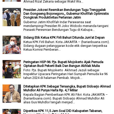
Ahmad Rizal Zakaria sebagai Wakil Wa...
Presiden Jokowi Resmikan Bendungan Tugu Trenggalek
Dan Gongseng Bojonegoro,, Gubernur Khofifah Optimistis
Dongkrak Produktivitas Pertanian Jatim
Gubernur Jatim Khofifah Indar Parawansa saat
mendampingi Presiden RI Joko Widodo menanda-tangani
Prasasti Peresmian Bendungan Tugu di Kabupa...
Sidang Etik Ketua KPK Firli Bahuri Ditunda Jum'at Depan
Ketua KPK Firli Bahuri. Kota JAKARTA – (harianbuana.com).
Sidang dugaan pelanggaran kode etik dengan terperiksa
Ketua Komisi Pemberan...
Peringatan HSP-96: Pjs. Bupati Mojokerto Ajak Pemuda
Ciptakan Budi Pekerti Baik Dan Bangun Akhlak Mulia
Foto: Pjs. Bupati Mojokerto Akhmad Jazuli sebagai
Inspektur Upacara Peringatan Hari Sumpah Pemuda ke 96
tahun 2024 di halaman Pemkab. Mojok...
Ditetapkan KPK Sebagai Tersangka, Bupati Sidoarjo Ahmad
Muhdlor Ali Punya Harta Rp. 4,7 Miliar
Kepala Bagian Pemberitaan KPK Ali Fikri. Kota JAKARTA –
(harianbuana.com). Bupati Sidoarjo Ahmad Muhdlor Ali
alias Gus Muhdlor tengah menjad...
Diperiksa KPK 11,5 Jam Soal DID Kabupaten Tabanan,