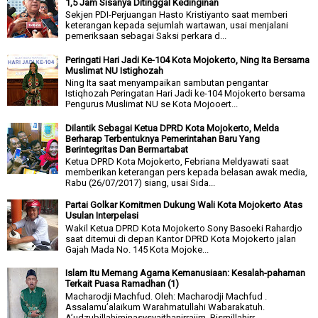
1,5 Jam Sisanya Ditinggal Kedinginan
Sekjen PDI-Perjuangan Hasto Kristiyanto saat memberi
keterangan kepada sejumlah wartawan, usai menjalani
pemeriksaan sebagai Saksi perkara d...
Peringati Hari Jadi Ke-104 Kota Mojokerto, Ning Ita Bersama
Muslimat NU Istighozah
Ning Ita saat menyampaikan sambutan pengantar
Istiqhozah Peringatan Hari Jadi ke-104 Mojokerto bersama
Pengurus Muslimat NU se Kota Mojooert...
Dilantik Sebagai Ketua DPRD Kota Mojokerto, Melda
Berharap Terbentuknya Pemerintahan Baru Yang
Berintegritas Dan Bermartabat
Ketua DPRD Kota Mojokerto, Febriana Meldyawati saat
memberikan keterangan pers kepada belasan awak media,
Rabu (26/07/2017) siang, usai Sida...
Partai Golkar Komitmen Dukung Wali Kota Mojokerto Atas
Usulan Interpelasi
Wakil Ketua DPRD Kota Mojokerto Sony Basoeki Rahardjo
saat ditemui di depan Kantor DPRD Kota Mojokerto jalan
Gajah Mada No. 145 Kota Mojoke...
Islam Itu Memang Agama Kemanusiaan: Kesalah-pahaman
Terkait Puasa Ramadhan (1)
Macharodji Machfud. Oleh: Macharodji Machfud .
Assalamu’alaikum Warahmatullahi Wabarakatuh.
A’udzubillahiminasysyaithanirrajim. Bismillahirr...