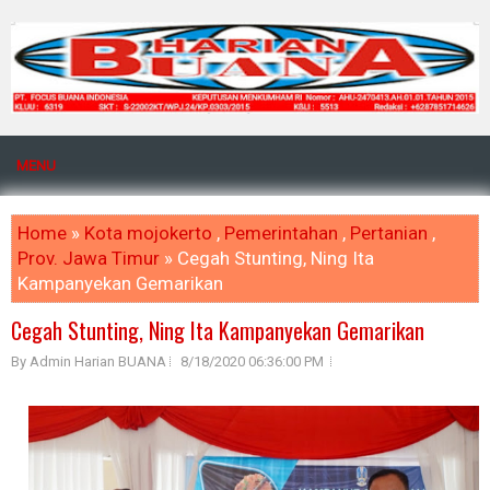
MENU
Home
»
Kota mojokerto
,
Pemerintahan
,
Pertanian
,
Prov. Jawa Timur
» Cegah Stunting, Ning Ita
Kampanyekan Gemarikan
Cegah Stunting, Ning Ita Kampanyekan Gemarikan
By Admin Harian BUANA
8/18/2020 06:36:00 PM