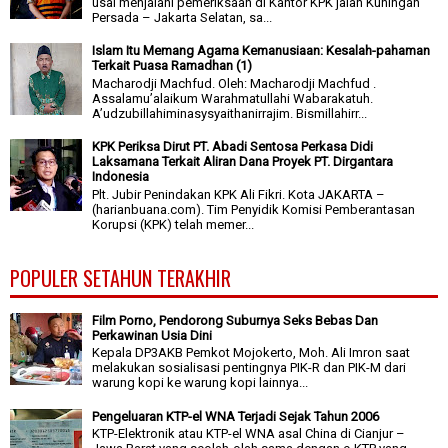
usai menjalani pemeriksaan di Kantor KPK jalan Kuningan
Persada – Jakarta Selatan, sa...
Islam Itu Memang Agama Kemanusiaan: Kesalah-pahaman
Terkait Puasa Ramadhan (1)
Macharodji Machfud. Oleh: Macharodji Machfud .
Assalamu’alaikum Warahmatullahi Wabarakatuh.
A’udzubillahiminasysyaithanirrajim. Bismillahirr...
KPK Periksa Dirut PT. Abadi Sentosa Perkasa Didi
Laksamana Terkait Aliran Dana Proyek PT. Dirgantara
Indonesia
Plt. Jubir Penindakan KPK Ali Fikri. Kota JAKARTA –
(harianbuana.com). Tim Penyidik Komisi Pemberantasan
Korupsi (KPK) telah memer...
POPULER SETAHUN TERAKHIR
Film Porno, Pendorong Suburnya Seks Bebas Dan
Perkawinan Usia Dini
Kepala DP3AKB Pemkot Mojokerto, Moh. Ali Imron saat
melakukan sosialisasi pentingnya PIK-R dan PIK-M dari
warung kopi ke warung kopi lainnya...
Pengeluaran KTP-el WNA Terjadi Sejak Tahun 2006
KTP-Elektronik atau KTP-el WNA asal China di Cianjur –