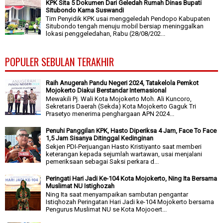
KPK Sita 5 Dokumen Dari Geledah Rumah Dinas Bupati
Situbondo Karna Suswandi
Tim Penyidik KPK usai menggeledah Pendopo Kabupaten
Situbondo tengah menuju mobil bersiap meninggalkan
lokasi penggeledahan, Rabu (28/08/202...
POPULER SEBULAN TERAKHIR
Raih Anugerah Pandu Negeri 2024, Tatakelola Pemkot
Mojokerto Diakui Berstandar Internasional
Mewakili Pj. Wali Kota Mojokerto Moh. Ali Kuncoro,
Sekretaris Daerah (Sekda) Kota Mojokerto Gaguk Tri
Prasetyo menerima penghargaan APN 2024...
Penuhi Panggilan KPK, Hasto Diperiksa 4 Jam, Face To Face
1,5 Jam Sisanya Ditinggal Kedinginan
Sekjen PDI-Perjuangan Hasto Kristiyanto saat memberi
keterangan kepada sejumlah wartawan, usai menjalani
pemeriksaan sebagai Saksi perkara d...
Peringati Hari Jadi Ke-104 Kota Mojokerto, Ning Ita Bersama
Muslimat NU Istighozah
Ning Ita saat menyampaikan sambutan pengantar
Istiqhozah Peringatan Hari Jadi ke-104 Mojokerto bersama
Pengurus Muslimat NU se Kota Mojooert...