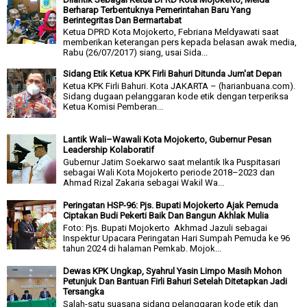
Berharap Terbentuknya Pemerintahan Baru Yang
Berintegritas Dan Bermartabat
Ketua DPRD Kota Mojokerto, Febriana Meldyawati saat
memberikan keterangan pers kepada belasan awak media,
Rabu (26/07/2017) siang, usai Sida...
Sidang Etik Ketua KPK Firli Bahuri Ditunda Jum'at Depan
Ketua KPK Firli Bahuri. Kota JAKARTA – (harianbuana.com).
Sidang dugaan pelanggaran kode etik dengan terperiksa
Ketua Komisi Pemberan...
Lantik Wali–Wawali Kota Mojokerto, Gubernur Pesan
Leadership Kolaboratif
Gubernur Jatim Soekarwo saat melantik Ika Puspitasari
sebagai Wali Kota Mojokerto periode 2018–2023 dan
Ahmad Rizal Zakaria sebagai Wakil Wa...
Peringatan HSP-96: Pjs. Bupati Mojokerto Ajak Pemuda
Ciptakan Budi Pekerti Baik Dan Bangun Akhlak Mulia
Foto: Pjs. Bupati Mojokerto Akhmad Jazuli sebagai
Inspektur Upacara Peringatan Hari Sumpah Pemuda ke 96
tahun 2024 di halaman Pemkab. Mojok...
Dewas KPK Ungkap, Syahrul Yasin Limpo Masih Mohon
Petunjuk Dan Bantuan Firli Bahuri Setelah Ditetapkan Jadi
Tersangka
Salah-satu suasana sidang pelanggaran kode etik dan