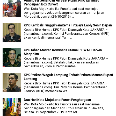
Antisipasi Genangan Air Saat Hujan, Ning Ita Tinjau
Pengerjaan Box Culvert
Wali Kota Mojokerto Ika Puspitasari saat meninjau
pengerjaan proyek pembangunan saluran air di jalan
Mojopahit, Jum'at (25/10/2019) ...
KPK Kembali Panggil Yamitema Tirtajaya Laoly Senin Depan
Kepala Biro Humas KPK Febri Diansyah Kota JAKARTA –
(harianbuana.com). Komisi Pemberantasan Korupsi (KPK)
akan kembali memanggil Yami...
KPK Tahan Mantan Komisaris Utama PT. WAE Darwin
Maspolim
Kepala Biro Humas KPK Febri Diansyah. Kota JAKARTA –
(harianbuana.com). Setelah dilakukan serangkaian
pemeriksaan, Komisi Pemberantas...
KPK Periksa Wagub Lampung Terkait Perkara Mantan Bupati
Lamteng
Kepala Biro Humas KPK Febri Diansyah Kota JAKARTA –
(harianbuana.com). Tim Penyidik Komisi Pemberantasan
Korupsi (KPK) memeriksa Wa...
Dua Hari Kota Mojokerto Panen Penghargaan
Wali Kota Mojokerto Ika Puspitasari saat menerima
penghargaan dari Mendagri Tito Karnavian di Jakarta,
Selasa 19 Nopember 2019. Kota MO...