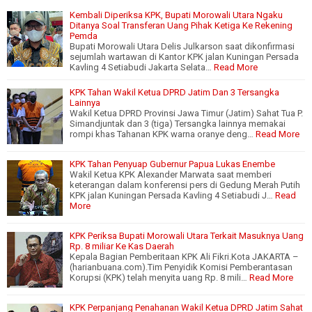
Kembali Diperiksa KPK, Bupati Morowali Utara Ngaku
Ditanya Soal Transferan Uang Pihak Ketiga Ke Rekening
Pemda
Bupati Morowali Utara Delis Julkarson saat dikonfirmasi
sejumlah wartawan di Kantor KPK jalan Kuningan Persada
Kavling 4 Setiabudi Jakarta Selata…
Read More
KPK Tahan Wakil Ketua DPRD Jatim Dan 3 Tersangka
Lainnya
Wakil Ketua DPRD Provinsi Jawa Timur (Jatim) Sahat Tua P.
Simandjuntak dan 3 (tiga) Tersangka lainnya memakai
rompi khas Tahanan KPK warna oranye deng…
Read More
KPK Tahan Penyuap Gubernur Papua Lukas Enembe
Wakil Ketua KPK Alexander Marwata saat memberi
keterangan dalam konferensi pers di Gedung Merah Putih
KPK jalan Kuningan Persada Kavling 4 Setiabudi J…
Read
More
KPK Periksa Bupati Morowali Utara Terkait Masuknya Uang
Rp. 8 miliar Ke Kas Daerah
Kepala Bagian Pemberitaan KPK Ali Fikri.Kota JAKARTA –
(harianbuana.com).Tim Penyidik Komisi Pemberantasan
Korupsi (KPK) telah menyita uang Rp. 8 mili…
Read More
KPK Perpanjang Penahanan Wakil Ketua DPRD Jatim Sahat