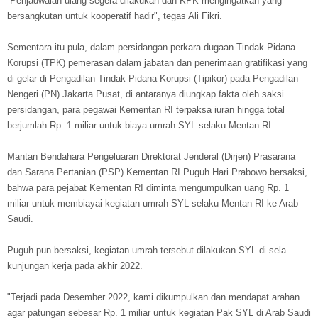
“Penjadwalan ulang segera dilakukan dan KPK mengingatkan yang
bersangkutan untuk kooperatif hadir", tegas Ali Fikri.
Sementara itu pula, dalam persidangan perkara dugaan Tindak Pidana
Korupsi (TPK) pemerasan dalam jabatan dan penerimaan gratifikasi yang
di gelar di Pengadilan Tindak Pidana Korupsi (Tipikor) pada Pengadilan
Nengeri (PN) Jakarta Pusat, di antaranya diungkap fakta oleh saksi
persidangan, para pegawai Kementan RI terpaksa iuran hingga total
berjumlah Rp. 1 miliar untuk biaya umrah SYL selaku Mentan RI.
Mantan Bendahara Pengeluaran Direktorat Jenderal (Dirjen) Prasarana
dan Sarana Pertanian (PSP) Kementan RI Puguh Hari Prabowo bersaksi,
bahwa para pejabat Kementan RI diminta mengumpulkan uang Rp. 1
miliar untuk membiayai kegiatan umrah SYL selaku Mentan RI ke Arab
Saudi.
Puguh pun bersaksi, kegiatan umrah tersebut dilakukan SYL di sela
kunjungan kerja pada akhir 2022.
"Terjadi pada Desember 2022, kami dikumpulkan dan mendapat arahan
agar patungan sebesar Rp. 1 miliar untuk kegiatan Pak SYL di Arab Saudi