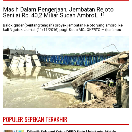
Masih Dalam Pengerjaan, Jembatan Rejoto
Senilai Rp. 40,2 Miliar Sudah Ambrol....!!
Balok grider (bentang tengah) proyek jembatan Rejoto yang ambrol ke
kali Ngotok, Jum'at (11/11/2016) pagi. Kot a MOJOKERTO — (harianbu...
POPULER SEPEKAN TERAKHIR
Dilantik Sebagai Ketua DPRD Kota Mojokerto, Melda