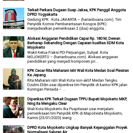
Terkait Perkara Dugaan Suap Jaksa, KPK Panggil Anggota
DPRD Yogyakarta
Gedung KPK Kota JAKARTA – (harianbuana.com). Tim
Penyidik Komisi Pemberantasan Korupsi (KPK)
menjadwalkan pemeriksaan 2 (dua) anggota...
Alokasi Anggaran Pendidikan Capai Rp. 180 M, Dewan
Berharap Sebanding Dengan Capaian kualitas SDM Kota
Mojokerto
Wakil Ketua Fraksi PDI Perjuangan, Suliyat. Kota
MOJOKERTO – (harianbuana.com). Alokasi anggaran
pendidikan yang menjadi komponen pri...
KPK Cecar Rita Maharani Istri Wali Kota Medan Soal Plesiran
Ke Jepang
Rita Maharani istri Wali Kota non-aktif Medan Tengku
Dzulmi Eldin usai diperiksa tim Penyidik di kantor KPK jalan
Kuningan Persada – ...
Diperiksa KPK Terkait Dugaan TPPU Bupati Mojokerto MKP,
Ning Ita Mengaku Clear
Wali Kota Mojokerto Ika Puspitasari usai menjalani
pemeriksaan tim Penyidik KPK di Mapolresta Mojokerto,
Kamis (23/01/2020) siang. ...
DPRD Kota Mojokerto Ungkap Banyak Kejanggalan Proyek
Normalisasi Saluran Air