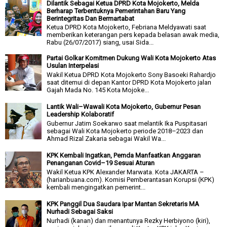
Dilantik Sebagai Ketua DPRD Kota Mojokerto, Melda
Berharap Terbentuknya Pemerintahan Baru Yang
Berintegritas Dan Bermartabat
Ketua DPRD Kota Mojokerto, Febriana Meldyawati saat
memberikan keterangan pers kepada belasan awak media,
Rabu (26/07/2017) siang, usai Sida...
Partai Golkar Komitmen Dukung Wali Kota Mojokerto Atas
Usulan Interpelasi
Wakil Ketua DPRD Kota Mojokerto Sony Basoeki Rahardjo
saat ditemui di depan Kantor DPRD Kota Mojokerto jalan
Gajah Mada No. 145 Kota Mojoke...
Lantik Wali–Wawali Kota Mojokerto, Gubernur Pesan
Leadership Kolaboratif
Gubernur Jatim Soekarwo saat melantik Ika Puspitasari
sebagai Wali Kota Mojokerto periode 2018–2023 dan
Ahmad Rizal Zakaria sebagai Wakil Wa...
KPK Kembali Ingatkan, Pemda Manfaatkan Anggaran
Penanganan Covid–19 Sesuai Aturan
Wakil Ketua KPK Alexander Marwata. Kota JAKARTA –
(harianbuana.com). Komisi Pemberantasan Korupsi (KPK)
kembali mengingatkan pemerint...
KPK Panggil Dua Saudara Ipar Mantan Sekretaris MA
Nurhadi Sebagai Saksi
Nurhadi (kanan) dan menantunya Rezky Herbiyono (kiri),