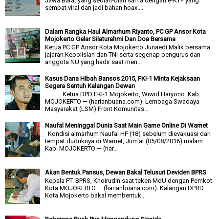
Jawa Barat yang seolah-olah sama dengan e-KTP yang
sempat viral dan jadi bahan hoax....
Dalam Rangka Haul Almarhum Riyanto, PC GP Ansor Kota
Mojokerto Gelar Silaturahmi Dan Doa Bersama
Ketua PC GP Ansor Kota Mojokerto Junaedi Malik bersama
jajaran Kepolisian dan TNI serta segenap pengurus dan
anggota NU yang hadir saat men...
Kasus Dana Hibah Bansos 2015, FKI-1 Minta Kejaksaan
Segera Sentuh Kalangan Dewan
Ketua DPD FKI-1 Mojokerto, Wiwid Haryono. Kab.
MOJOKERTO — (harianbuana.com). Lembaga Swadaya
Masyarakat (LSM) Front Komunitas...
Naufal Meninggal Dunia Saat Main Game Online Di Warnet
Kondisi almarhum Naufal HF (18) sebelum dievakuasi dari
tempat duduknya di Warnet, Jum'at (05/08/2016) malam .
Kab. MOJOKERTO — (har...
Akan Bentuk Pansus, Dewan Bakal Telusuri Deviden BPRS
Kepala PT. BPRS, Khoirudin saat teken MoU dengan Pemkot.
Kota MOJOKERTO — (harianbuana.com). Kalangan DPRD
Kota Mojokerto bakal membentuk...