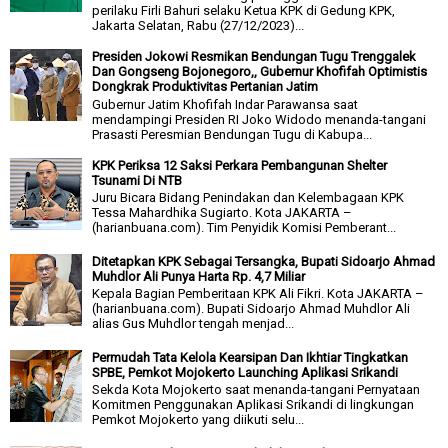
perilaku Firli Bahuri selaku Ketua KPK di Gedung KPK,
Jakarta Selatan, Rabu (27/12/2023)...
Presiden Jokowi Resmikan Bendungan Tugu Trenggalek
Dan Gongseng Bojonegoro,, Gubernur Khofifah Optimistis
Dongkrak Produktivitas Pertanian Jatim
Gubernur Jatim Khofifah Indar Parawansa saat
mendampingi Presiden RI Joko Widodo menanda-tangani
Prasasti Peresmian Bendungan Tugu di Kabupa...
KPK Periksa 12 Saksi Perkara Pembangunan Shelter
Tsunami Di NTB
Juru Bicara Bidang Penindakan dan Kelembagaan KPK
Tessa Mahardhika Sugiarto. Kota JAKARTA –
(harianbuana.com). Tim Penyidik Komisi Pemberant...
Ditetapkan KPK Sebagai Tersangka, Bupati Sidoarjo Ahmad
Muhdlor Ali Punya Harta Rp. 4,7 Miliar
Kepala Bagian Pemberitaan KPK Ali Fikri. Kota JAKARTA –
(harianbuana.com). Bupati Sidoarjo Ahmad Muhdlor Ali
alias Gus Muhdlor tengah menjad...
Permudah Tata Kelola Kearsipan Dan Ikhtiar Tingkatkan
SPBE, Pemkot Mojokerto Launching Aplikasi Srikandi
Sekda Kota Mojokerto saat menanda-tangani Pernyataan
Komitmen Penggunakan Aplikasi Srikandi di lingkungan
Pemkot Mojokerto yang diikuti selu...