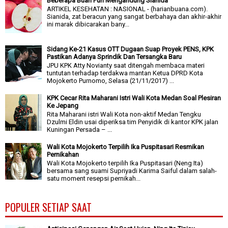
Beberapa Buah Pun Mengandung Sianida
ARTIKEL KESEHATAN : NASIONAL - (harianbuana.com).
Sianida, zat beracun yang sangat berbahaya dan akhir-akhir
ini marak dibicarakan bany...
Sidang Ke-21 Kasus OTT Dugaan Suap Proyek PENS, KPK
Pastikan Adanya Sprindik Dan Tersangka Baru
JPU KPK Atty Novianty saat ditengah membaca materi
tuntutan terhadap terdakwa mantan Ketua DPRD Kota
Mojokerto Purnomo, Selasa (21/11/2017) ...
KPK Cecar Rita Maharani Istri Wali Kota Medan Soal Plesiran
Ke Jepang
Rita Maharani istri Wali Kota non-aktif Medan Tengku
Dzulmi Eldin usai diperiksa tim Penyidik di kantor KPK jalan
Kuningan Persada – ...
Wali Kota Mojokerto Terpilih Ika Puspitasari Resmikan
Pernikahan
Wali Kota Mojokerto terpilih Ika Puspitasari (Neng Ita)
bersama sang suami Supriyadi Karima Saiful dalam salah-
satu moment resepsi pernikah...
POPULER SETIAP SAAT