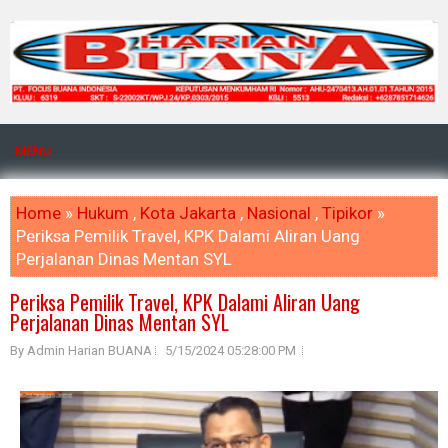
MENU
Home
»
Hukum
,
Kota Jakarta
,
Nasional
,
Tipikor
»
Periksa Pemilik Travel, KPK Dalami Aliran Uang
Perjalanan Dinas Mentan SYL
Periksa Pemilik Travel, KPK Dalami Aliran Uang
Perjalanan Dinas Mentan SYL
By Admin Harian BUANA
5/15/2024 05:28:00 PM