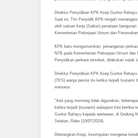
Direktur Penyidikan KPK Asep Guntur Rahayu m
Saat ini, Tim Penyidik KPK tengah menangan
oleh satuan kerja (Satker) penataan bangunan
Kementerian Pekerjaan Umum dan Perumahan 
KPK baru mengumumkan, penanganan perkara d
NTB pada Kementerian Pekerjaan Umum dan Pe
Penyidikan perkara tersebut, dilakukan sejak t
Direktur Penyidikan KPK Asep Guntur Rahayu 
(TES) warga pesisir itu ketika terjadi tsunam
menurun.
"Ada yang memang tidak digunakan, beberapa 
ketika terjadi (tsunami) walaupun kita berdoa t
Guntur Rahayu kepada wartawan, di Gedung Me
Selatan, Rabu (10/07/2024).
Diterangkan Asep, kesimpulan mengenai kondis