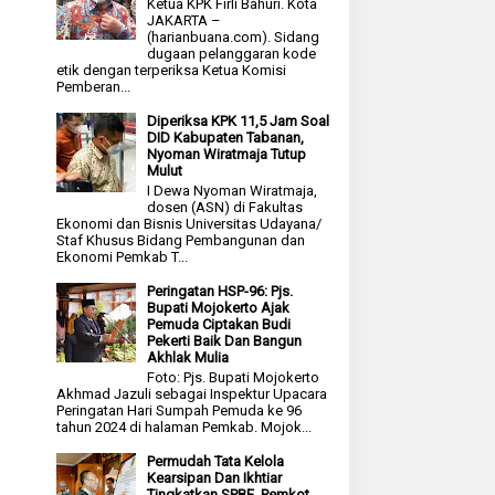
Ketua KPK Firli Bahuri. Kota
JAKARTA –
(harianbuana.com). Sidang
dugaan pelanggaran kode
etik dengan terperiksa Ketua Komisi
Pemberan...
Diperiksa KPK 11,5 Jam Soal
DID Kabupaten Tabanan,
Nyoman Wiratmaja Tutup
Mulut
I Dewa Nyoman Wiratmaja,
dosen (ASN) di Fakultas
Ekonomi dan Bisnis Universitas Udayana/
Staf Khusus Bidang Pembangunan dan
Ekonomi Pemkab T...
Peringatan HSP-96: Pjs.
Bupati Mojokerto Ajak
Pemuda Ciptakan Budi
Pekerti Baik Dan Bangun
Akhlak Mulia
Foto: Pjs. Bupati Mojokerto
Akhmad Jazuli sebagai Inspektur Upacara
Peringatan Hari Sumpah Pemuda ke 96
tahun 2024 di halaman Pemkab. Mojok...
Permudah Tata Kelola
Kearsipan Dan Ikhtiar
Tingkatkan SPBE, Pemkot