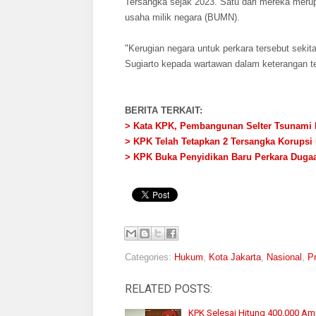
Tersangka sejak 2023. Satu dari mereka merup
usaha milik negara (BUMN).
"Kerugian negara untuk perkara tersebut sekit
Sugiarto kepada wartawan dalam keterangan ter
BERITA TERKAIT:
> Kata KPK, Pembangunan Selter Tsunami
> KPK Telah Tetapkan 2 Tersangka Korups
> KPK Buka Penyidikan Baru Perkara Duga
Categories:
Hukum
,
Kota Jakarta
,
Nasional
,
P
RELATED POSTS:
KPK Selesai Hitung 400.000 Amp