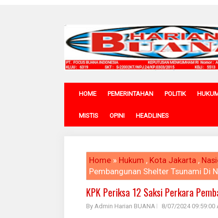
HOME
PEMERINTAHAN
POLITIK
HUKU
MISTIS
OPINI
HEADLINES
Home
»
Hukum
,
Kota Jakarta
,
Nasi
Pembangunan Shelter Tsunami Di 
KPK Periksa 12 Saksi Perkara Pemb
By Admin Harian BUANA
8/07/2024 09:59:00