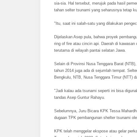
sia-sia. Hal tersebut, merujuk pada hasil pem
tahan selter tsunami yang seharusnya tetap 
"Itu, saat ini salah-satu yang dilakukan pengec
Dijelaskan Asep pula, bahwa proyek pembangun
ring of fire atau cincin api. Daerah di kawasa
terutama di wilayah pantai selatan Jawa.
Selain di Provinsi Nusa Tenggara Barat (NTB
tahun 2014 juga ada di sejumlah tempat. Selter
Bengkulu, NTB, Nusa Tenggara Timur (NTT) da
"Jadi kalau ada tsunami seperti ini bisa diguna
tandas Asep Guntur Rahayu.
Sebelumnya, Juru Bicara KPK Tessa Mahardhi
dugaan TPK pembangunan shelter tsunami ole
KPK telah menggelar ekspose atau gelar perka