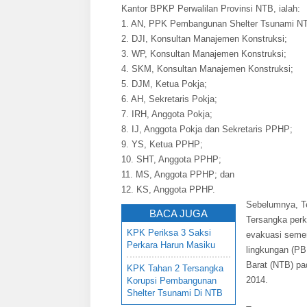
Kantor BPKP Perwalilan Provinsi NTB, ialah:
1. AN, PPK Pembangunan Shelter Tsunami N
2. DJI, Konsultan Manajemen Konstruksi;
3. WP, Konsultan Manajemen Konstruksi;
4. SKM, Konsultan Manajemen Konstruksi;
5. DJM, Ketua Pokja;
6. AH, Sekretaris Pokja;
7. IRH, Anggota Pokja;
8. IJ, Anggota Pokja dan Sekretaris PPHP;
9. YS, Ketua PPHP;
10. SHT, Anggota PPHP;
11. MS, Anggota PPHP; dan
12. KS, Anggota PPHP.
Sebelumnya, T
BACA JUGA
Tersangka perk
KPK Periksa 3 Saksi
evakuasi semen
Perkara Harun Masiku
lingkungan (PB
Barat (NTB) p
KPK Tahan 2 Tersangka
2014.
Korupsi Pembangunan
Shelter Tsunami Di NTB