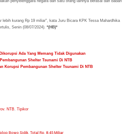
akan penyelenggara negara dan satu orang lainnya berasal dari badan
ar lebih kurang Rp 19 miliar", kata Juru Bicara KPK Tessa Mahardhika
tulis, Senin (08/07/2024).
*(HB)*
 Dikorupsi Ada Yang Memang Tidak Digunakan
i Pembangunan Shelter Tsunami Di NTB
an Korupsi Pembangunan Shelter Tsunami Di NTB
rov. NTB
,
Tipikor
lop Bowo Sidik, Total Rp. 8,45 Miliar