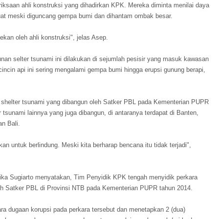
eriksaan ahli konstruksi yang dihadirkan KPK. Mereka diminta menilai daya
kuat meski diguncang gempa bumi dan dihantam ombak besar.
ekan oleh ahli konstruksi", jelas Asep.
an selter tsunami ini dilakukan di sejumlah pesisir yang masuk kawasan
n cincin api ini sering mengalami gempa bumi hingga erupsi gunung berapi,
), shelter tsunami yang dibangun oleh Satker PBL pada Kementerian PUPR
 tsunami lainnya yang juga dibangun, di antaranya terdapat di Banten,
n Bali.
kan untuk berlindung. Meski kita berharap bencana itu tidak terjadi",
ka Sugiarto menyatakan, Tim Penyidik KPK tengah menyidik perkara
h Satker PBL di Provinsi NTB pada Kementerian PUPR tahun 2014.
ra dugaan korupsi pada perkara tersebut dan menetapkan 2 (dua)