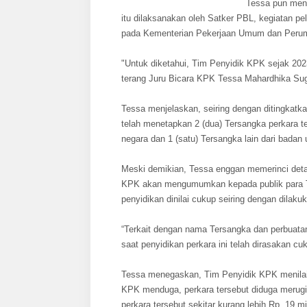
Tessa pun men
itu dilaksanakan oleh Satker PBL, kegiatan p
pada Kementerian Pekerjaan Umum dan Perum
"Untuk diketahui, Tim Penyidik KPK sejak 202
terang Juru Bicara KPK Tessa Mahardhika Sugi
Tessa menjelaskan, seiring dengan ditingkatk
telah menetapkan 2 (dua) Tersangka perkara t
negara dan 1 (satu) Tersangka lain dari badan
Meski demikian, Tessa enggan memerinci detai
KPK akan mengumumkan kepada publik para Te
penyidikan dinilai cukup seiring dengan dila
“Terkait dengan nama Tersangka dan perbuat
saat penyidikan perkara ini telah dirasakan cu
Tessa menegaskan, Tim Penyidik KPK menilai, 
KPK menduga, perkara tersebut diduga merugik
perkara tersebut sekitar kurang lebih Rp. 19 mi