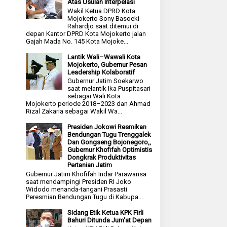
Atas Usulan Interpelasi
Wakil Ketua DPRD Kota
Mojokerto Sony Basoeki
Rahardjo saat ditemui di
depan Kantor DPRD Kota Mojokerto jalan
Gajah Mada No. 145 Kota Mojoke...
Lantik Wali–Wawali Kota
Mojokerto, Gubernur Pesan
Leadership Kolaboratif
Gubernur Jatim Soekarwo
saat melantik Ika Puspitasari
sebagai Wali Kota
Mojokerto periode 2018–2023 dan Ahmad
Rizal Zakaria sebagai Wakil Wa...
Presiden Jokowi Resmikan
Bendungan Tugu Trenggalek
Dan Gongseng Bojonegoro,,
Gubernur Khofifah Optimistis
Dongkrak Produktivitas
Pertanian Jatim
Gubernur Jatim Khofifah Indar Parawansa
saat mendampingi Presiden RI Joko
Widodo menanda-tangani Prasasti
Peresmian Bendungan Tugu di Kabupa...
Sidang Etik Ketua KPK Firli
Bahuri Ditunda Jum'at Depan