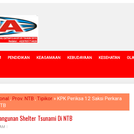
M
PENDIDIKAN
KEAGAMAAN
KEBUDAYAAN
KESEHATAN
OL
onal
,
Prov. NTB
,
Tipikor
» KPK Periksa 12 Saksi Perkara
NTB
angunan Shelter Tsunami Di NTB
 AM