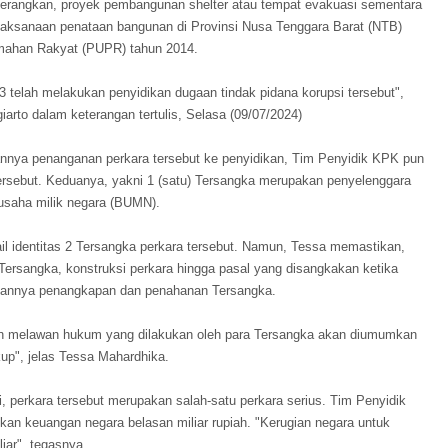
erangkan, proyek pembangunan shelter atau tempat evakuasi sementara
elaksanaan penataan bangunan di Provinsi Nusa Tenggara Barat (NTB)
ahan Rakyat (PUPR) tahun 2014.
3 telah melakukan penyidikan dugaan tindak pidana korupsi tersebut",
arto dalam keterangan tertulis, Selasa (09/07/2024)
annya penanganan perkara tersebut ke penyidikan, Tim Penyidik KPK pun
ersebut. Keduanya, yakni 1 (satu) Tersangka merupakan penyelenggara
 usaha milik negara (BUMN).
l identitas 2 Tersangka perkara tersebut. Namun, Tessa memastikan,
rsangka, konstruksi perkara hingga pasal yang disangkakan ketika
kukannya penangkapan dan penahanan Tersangka.
an melawan hukum yang dilakukan oleh para Tersangka akan diumumkan
kup", jelas Tessa Mahardhika.
perkara tersebut merupakan salah-satu perkara serius. Tim Penyidik
an keuangan negara belasan miliar rupiah. "Kerugian negara untuk
liar", tegasnya.