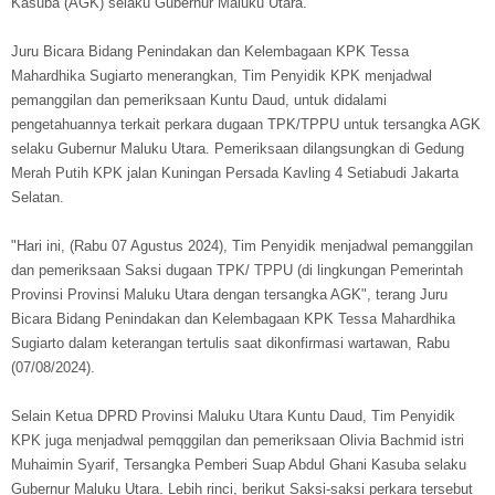
Kasuba (AGK) selaku Gubernur Maluku Utara.
Juru Bicara Bidang Penindakan dan Kelembagaan KPK Tessa
Mahardhika Sugiarto menerangkan, Tim Penyidik KPK menjadwal
pemanggilan dan pemeriksaan Kuntu Daud, untuk didalami
pengetahuannya terkait perkara dugaan TPK/TPPU untuk tersangka AGK
selaku Gubernur Maluku Utara. Pemeriksaan dilangsungkan di Gedung
Merah Putih KPK jalan Kuningan Persada Kavling 4 Setiabudi Jakarta
Selatan.
"Hari ini, (Rabu 07 Agustus 2024), Tim Penyidik menjadwal pemanggilan
dan pemeriksaan Saksi dugaan TPK/ TPPU (di lingkungan Pemerintah
Provinsi Provinsi Maluku Utara dengan tersangka AGK", terang Juru
Bicara Bidang Penindakan dan Kelembagaan KPK Tessa Mahardhika
Sugiarto dalam keterangan tertulis saat dikonfirmasi wartawan, Rabu
(07/08/2024).
Selain Ketua DPRD Provinsi Maluku Utara Kuntu Daud, Tim Penyidik
KPK juga menjadwal pemqggilan dan pemeriksaan Olivia Bachmid istri
Muhaimin Syarif, Tersangka Pemberi Suap Abdul Ghani Kasuba selaku
Gubernur Maluku Utara. Lebih rinci, berikut Saksi-saksi perkara tersebut