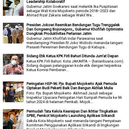
Leadership Kolaboratif
Gubernur Jatim Soekarwo saat melantik Ika Puspitasari
sebagai Wali Kota Mojokerto periode 2018–2023 dan
Ahmad Rizal Zakaria sebagai Wakil Wa...
Presiden Jokowi Resmikan Bendungan Tugu Trenggalek
Dan Gongseng Bojonegoro,, Gubernur Khofifah Optimistis
Dongkrak Produktivitas Pertanian Jatim
Gubernur Jatim Khofifah Indar Parawansa saat
mendampingi Presiden RI Joko Widodo menanda-tangani
Prasasti Peresmian Bendungan Tugu di Kabupa...
Sidang Etik Ketua KPK Firli Bahuri Ditunda Jum'at Depan
Ketua KPK Firli Bahuri. Kota JAKARTA – (harianbuana.com).
Sidang dugaan pelanggaran kode etik dengan terperiksa
Ketua Komisi Pemberan...
Peringatan HSP-96: Pjs. Bupati Mojokerto Ajak Pemuda
Ciptakan Budi Pekerti Baik Dan Bangun Akhlak Mulia
Foto: Pjs. Bupati Mojokerto Akhmad Jazuli sebagai
Inspektur Upacara Peringatan Hari Sumpah Pemuda ke 96
tahun 2024 di halaman Pemkab. Mojok...
Permudah Tata Kelola Kearsipan Dan Ikhtiar Tingkatkan
SPBE, Pemkot Mojokerto Launching Aplikasi Srikandi
Sekda Kota Mojokerto saat menanda-tangani Pernyataan
Komitmen Penggunakan Aplikasi Srikandi di lingkungan