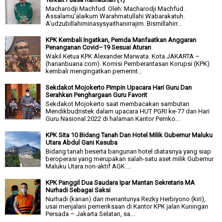
Macharodji Machfud. Oleh: Macharodji Machfud .
Assalamu’alaikum Warahmatullahi Wabarakatuh.
A’udzubillahiminasysyaithanirrajim. Bismillahirr...
KPK Kembali Ingatkan, Pemda Manfaatkan Anggaran
Penanganan Covid–19 Sesuai Aturan
Wakil Ketua KPK Alexander Marwata. Kota JAKARTA –
(harianbuana.com). Komisi Pemberantasan Korupsi (KPK)
kembali mengingatkan pemerint...
Sekdakot Mojokerto Pimpin Upacara Hari Guru Dan
Serahkan Penghargaan Guru Favorit
Sekdakot Mojokerto saat membacakan sambutan
Mendikbudristek dalam upacara HUT PGRI ke-77 dan Hari
Guru Nasional 2022 di halaman Kantor Pemko...
KPK Sita 10 Bidang Tanah Dan Hotel Milik Gubernur Maluku
Utara Abdul Gani Kasuba
Bidang tanah beserta bangunan hotel diatasnya yang siap
beroperasi yang merupakan salah-satu aset milik Gubernur
Maluku Utara non-aktif AGK ...
KPK Panggil Dua Saudara Ipar Mantan Sekretaris MA
Nurhadi Sebagai Saksi
Nurhadi (kanan) dan menantunya Rezky Herbiyono (kiri),
usai menjalani pemeriksaan di Kantor KPK jalan Kuningan
Persada – Jakarta Selatan, sa...