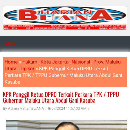
MENU
Home
»
Hukum
,
Kota Jakarta
,
Nasional
,
Prov. Maluku
Utara
,
Tipikor
» KPK Panggil Ketua DPRD Terkait
Perkara TPK / TPPU Gubernur Maluku Utara Abdul Gani
Kasuba
KPK Panggil Ketua DPRD Terkait Perkara TPK / TPPU
Gubernur Maluku Utara Abdul Gani Kasuba
By Admin Harian BUANA
8/07/2024 11:57:00 AM