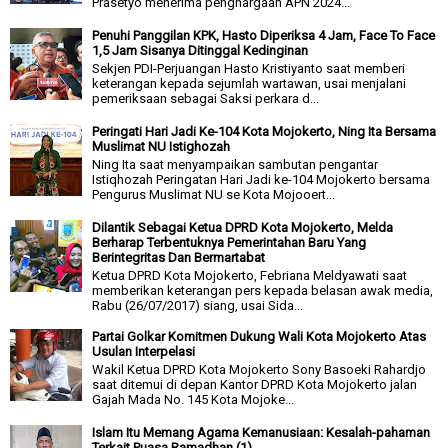
Prasetyo menerima penghargaan APN 2024...
Penuhi Panggilan KPK, Hasto Diperiksa 4 Jam, Face To Face
1,5 Jam Sisanya Ditinggal Kedinginan
Sekjen PDI-Perjuangan Hasto Kristiyanto saat memberi
keterangan kepada sejumlah wartawan, usai menjalani
pemeriksaan sebagai Saksi perkara d...
Peringati Hari Jadi Ke-104 Kota Mojokerto, Ning Ita Bersama
Muslimat NU Istighozah
Ning Ita saat menyampaikan sambutan pengantar
Istiqhozah Peringatan Hari Jadi ke-104 Mojokerto bersama
Pengurus Muslimat NU se Kota Mojooert...
Dilantik Sebagai Ketua DPRD Kota Mojokerto, Melda
Berharap Terbentuknya Pemerintahan Baru Yang
Berintegritas Dan Bermartabat
Ketua DPRD Kota Mojokerto, Febriana Meldyawati saat
memberikan keterangan pers kepada belasan awak media,
Rabu (26/07/2017) siang, usai Sida...
Partai Golkar Komitmen Dukung Wali Kota Mojokerto Atas
Usulan Interpelasi
Wakil Ketua DPRD Kota Mojokerto Sony Basoeki Rahardjo
saat ditemui di depan Kantor DPRD Kota Mojokerto jalan
Gajah Mada No. 145 Kota Mojoke...
Islam Itu Memang Agama Kemanusiaan: Kesalah-pahaman
Terkait Puasa Ramadhan (1)