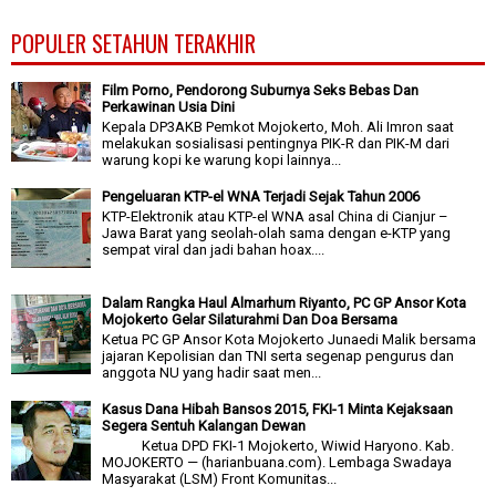
POPULER SETAHUN TERAKHIR
Film Porno, Pendorong Suburnya Seks Bebas Dan
Perkawinan Usia Dini
Kepala DP3AKB Pemkot Mojokerto, Moh. Ali Imron saat
melakukan sosialisasi pentingnya PIK-R dan PIK-M dari
warung kopi ke warung kopi lainnya...
Pengeluaran KTP-el WNA Terjadi Sejak Tahun 2006
KTP-Elektronik atau KTP-el WNA asal China di Cianjur –
Jawa Barat yang seolah-olah sama dengan e-KTP yang
sempat viral dan jadi bahan hoax....
Dalam Rangka Haul Almarhum Riyanto, PC GP Ansor Kota
Mojokerto Gelar Silaturahmi Dan Doa Bersama
Ketua PC GP Ansor Kota Mojokerto Junaedi Malik bersama
jajaran Kepolisian dan TNI serta segenap pengurus dan
anggota NU yang hadir saat men...
Kasus Dana Hibah Bansos 2015, FKI-1 Minta Kejaksaan
Segera Sentuh Kalangan Dewan
Ketua DPD FKI-1 Mojokerto, Wiwid Haryono. Kab.
MOJOKERTO — (harianbuana.com). Lembaga Swadaya
Masyarakat (LSM) Front Komunitas...