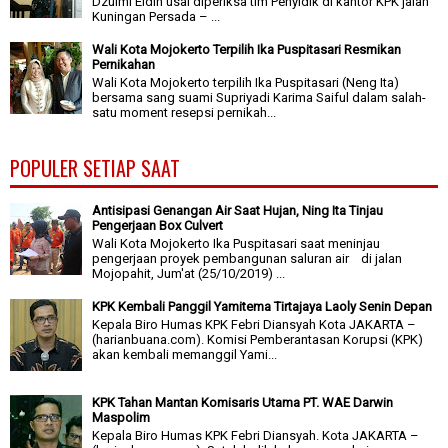
Dzulmi Eldin usai diperiksa tim Penyidik di kantor KPK jalan
Kuningan Persada – ...
Wali Kota Mojokerto Terpilih Ika Puspitasari Resmikan
Pernikahan
Wali Kota Mojokerto terpilih Ika Puspitasari (Neng Ita)
bersama sang suami Supriyadi Karima Saiful dalam salah-
satu moment resepsi pernikah...
POPULER SETIAP SAAT
Antisipasi Genangan Air Saat Hujan, Ning Ita Tinjau
Pengerjaan Box Culvert
Wali Kota Mojokerto Ika Puspitasari saat meninjau
pengerjaan proyek pembangunan saluran air di jalan
Mojopahit, Jum'at (25/10/2019) ...
KPK Kembali Panggil Yamitema Tirtajaya Laoly Senin Depan
Kepala Biro Humas KPK Febri Diansyah Kota JAKARTA –
(harianbuana.com). Komisi Pemberantasan Korupsi (KPK)
akan kembali memanggil Yami...
KPK Tahan Mantan Komisaris Utama PT. WAE Darwin
Maspolim
Kepala Biro Humas KPK Febri Diansyah. Kota JAKARTA –