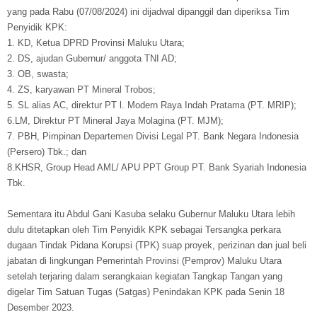
yang pada Rabu (07/08/2024) ini dijadwal dipanggil dan diperiksa Tim
Penyidik KPK:
1. KD, Ketua DPRD Provinsi Maluku Utara;
2. DS, ajudan Gubernur/ anggota TNI AD;
3. OB, swasta;
4. ZS, karyawan PT Mineral Trobos;
5. SL alias AC, direktur PT l. Modern Raya Indah Pratama (PT. MRIP);
6.LM, Direktur PT Mineral Jaya Molagina (PT. MJM);
7. PBH, Pimpinan Departemen Divisi Legal PT. Bank Negara Indonesia
(Persero) Tbk.; dan
8.KHSR, Group Head AML/ APU PPT Group PT. Bank Syariah Indonesia
Tbk.
Sementara itu Abdul Gani Kasuba selaku Gubernur Maluku Utara lebih
dulu ditetapkan oleh Tim Penyidik KPK sebagai Tersangka perkara
dugaan Tindak Pidana Korupsi (TPK) suap proyek, perizinan dan jual beli
jabatan di lingkungan Pemerintah Provinsi (Pemprov) Maluku Utara
setelah terjaring dalam serangkaian kegiatan Tangkap Tangan yang
digelar Tim Satuan Tugas (Satgas) Penindakan KPK pada Senin 18
Desember 2023.