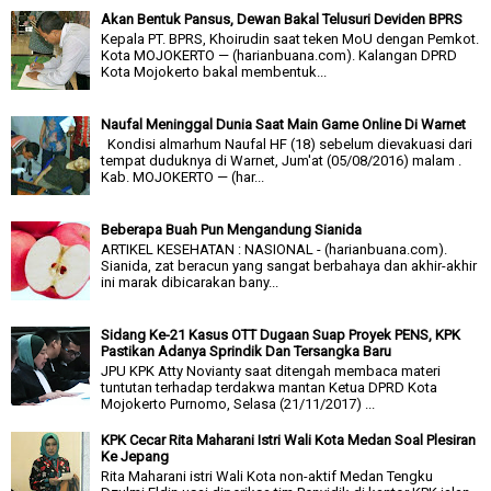
Akan Bentuk Pansus, Dewan Bakal Telusuri Deviden BPRS
Kepala PT. BPRS, Khoirudin saat teken MoU dengan Pemkot.
Kota MOJOKERTO — (harianbuana.com). Kalangan DPRD
Kota Mojokerto bakal membentuk...
Naufal Meninggal Dunia Saat Main Game Online Di Warnet
Kondisi almarhum Naufal HF (18) sebelum dievakuasi dari
tempat duduknya di Warnet, Jum'at (05/08/2016) malam .
Kab. MOJOKERTO — (har...
Beberapa Buah Pun Mengandung Sianida
ARTIKEL KESEHATAN : NASIONAL - (harianbuana.com).
Sianida, zat beracun yang sangat berbahaya dan akhir-akhir
ini marak dibicarakan bany...
Sidang Ke-21 Kasus OTT Dugaan Suap Proyek PENS, KPK
Pastikan Adanya Sprindik Dan Tersangka Baru
JPU KPK Atty Novianty saat ditengah membaca materi
tuntutan terhadap terdakwa mantan Ketua DPRD Kota
Mojokerto Purnomo, Selasa (21/11/2017) ...
KPK Cecar Rita Maharani Istri Wali Kota Medan Soal Plesiran
Ke Jepang
Rita Maharani istri Wali Kota non-aktif Medan Tengku