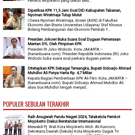
Pemkot Mojokerto yang diikuti selu...
Diperiksa KPK 11,5 Jam Soal DID Kabupaten Tabanan,
Nyoman Wiratmaja Tutup Mulut
I Dewa Nyoman Wiratmaja, dosen (ASN) di Fakultas
Ekonomi dan Bisnis Universitas Udayana/ Staf Khusus
Bidang Pembangunan dan Ekonomi Pemkab T...
Presiden Jokowi Buka Suara Soal Dugaan Pemerasan
Mentan SYL Oleh Pimpinan KPK
Presiden RI Joko Widodo. Kota JAKARTA –
(harianbuana.com). Presiden Republik Indonesia (RI) Joko
Widodo buka suara soal perkara dugaan pemer...
Ditetapkan KPK Sebagai Tersangka, Bupati Sidoarjo Ahmad
Muhdlor Ali Punya Harta Rp. 4,7 Miliar
Kepala Bagian Pemberitaan KPK Ali Fikri. Kota JAKARTA –
(harianbuana.com). Bupati Sidoarjo Ahmad Muhdlor Ali
alias Gus Muhdlor tengah menjad...
POPULER SEBULAN TERAKHIR
Raih Anugerah Pandu Negeri 2024, Tatakelola Pemkot
Mojokerto Diakui Berstandar Internasional
Mewakili Pj. Wali Kota Mojokerto Moh. Ali Kuncoro,
Sekretaris Daerah (Sekda) Kota Mojokerto Gaguk Tri