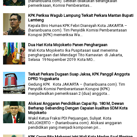
(harianbuana.com). Setelah dilakukan serangkaian
pemeriksaan, Komisi Pemberantas...
KPK Periksa Wagub Lampung Terkait Perkara Mantan Bupati
Lamteng
Kepala Biro Humas KPK Febri Diansyah Kota JAKARTA –
(harianbuana.com). Tim Penyidik Komisi Pemberantasan
Korupsi (KPK) memeriksa Wa...
Dua Hari Kota Mojokerto Panen Penghargaan
Wali Kota Mojokerto Ika Puspitasari saat menerima
penghargaan dari Mendagri Tito Karnavian di Jakarta,
Selasa 19 Nopember 2019. Kota MO...
Terkait Perkara Dugaan Suap Jaksa, KPK Panggil Anggota
DPRD Yogyakarta
Gedung KPK Kota JAKARTA – (harianbuana.com). Tim
Penyidik Komisi Pemberantasan Korupsi (KPK)
menjadwalkan pemeriksaan 2 (dua) anggota...
Alokasi Anggaran Pendidikan Capai Rp. 180 M, Dewan
Berharap Sebanding Dengan Capaian kualitas SDM Kota
Mojokerto
Wakil Ketua Fraksi PDI Perjuangan, Suliyat. Kota
MOJOKERTO – (harianbuana.com). Alokasi anggaran
pendidikan yang menjadi komponen pri...
KPK Cecar Rita Maharani Istri Wali Kota Medan Soal Plesiran