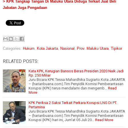
> KPK Tangkap Tangan Di Maluku Utara Diduga Terkait Jual Beli
Jabatan Juga Pengadaan
Categories:
Hukum
,
Kota Jakarta
,
Nasional
,
Prov. Maluku Utara
,
Tipikor
RELATED POSTS:
Kata KPK, Kerugian Bansos Beras Presiden 2020 Naik Jadi
Rp. 250 Miliar
Juru Bicara KPK Tessa Mahardhika Sugiarto.Kota JAKARTA
– (harianbuana.com).Tim Penyidik Komisi Pemberantasan
Korupsi (KPK) terus mendalami dan mengemb…
Read
More
KPK Periksa 2 Saksi Terkait Perkara Korupsi LNG Di PT.
Pertamina
Juru Bicara KPK Tessa Mahardhika Sugiarto.Kota JAKARTA
– (harianbuana.com).Tim Penyidik Komisi Pemberantasan
Korupsi (KPK) hari ini, Jum'at 05 Juli 20…
Read More