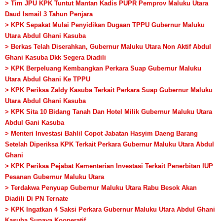
> Tim JPU KPK Tuntut Mantan Kadis PUPR Pemprov Maluku Utara
Daud Ismail 3 Tahun Penjara
> KPK Sepakat Mulai Penyidikan Dugaan TPPU Gubernur Maluku
Utara Abdul Ghani Kasuba
> Berkas Telah Diserahkan, Gubernur Maluku Utara Non Aktif Abdul
Ghani Kasuba Dkk Segera Diadili
> KPK Berpeluang Kembangkan Perkara Suap Gubernur Maluku
Utara Abdul Ghani Ke TPPU
> KPK Periksa Zaldy Kasuba Terkait Perkara Suap Gubernur Maluku
Utara Abdul Ghani Kasuba
> KPK Sita 10 Bidang Tanah Dan Hotel Milik Gubernur Maluku Utara
Abdul Gani Kasuba
> Menteri Investasi Bahlil Copot Jabatan Hasyim Daeng Barang
Setelah Diperiksa KPK Terkait Perkara Gubernur Maluku Utara Abdul
Ghani
> KPK Periksa Pejabat Kementerian Investasi Terkait Penerbitan IUP
Pesanan Gubernur Maluku Utara
> Terdakwa Penyuap Gubernur Maluku Utara Rabu Besok Akan
Diadili Di PN Ternate
> KPK Ingatkan 4 Saksi Perkara Gubernur Maluku Utara Abdul Ghani
Kasuba Supaya Kooperatif