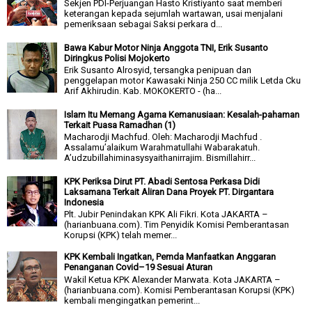
Sekjen PDI-Perjuangan Hasto Kristiyanto saat memberi
keterangan kepada sejumlah wartawan, usai menjalani
pemeriksaan sebagai Saksi perkara d...
Bawa Kabur Motor Ninja Anggota TNI, Erik Susanto
Diringkus Polisi Mojokerto
Erik Susanto Alrosyid, tersangka penipuan dan
penggelapan motor Kawasaki Ninja 250 CC milik Letda Cku
Arif Akhirudin. Kab. MOKOKERTO - (ha...
Islam Itu Memang Agama Kemanusiaan: Kesalah-pahaman
Terkait Puasa Ramadhan (1)
Macharodji Machfud. Oleh: Macharodji Machfud .
Assalamu’alaikum Warahmatullahi Wabarakatuh.
A’udzubillahiminasysyaithanirrajim. Bismillahirr...
KPK Periksa Dirut PT. Abadi Sentosa Perkasa Didi
Laksamana Terkait Aliran Dana Proyek PT. Dirgantara
Indonesia
Plt. Jubir Penindakan KPK Ali Fikri. Kota JAKARTA –
(harianbuana.com). Tim Penyidik Komisi Pemberantasan
Korupsi (KPK) telah memer...
KPK Kembali Ingatkan, Pemda Manfaatkan Anggaran
Penanganan Covid–19 Sesuai Aturan
Wakil Ketua KPK Alexander Marwata. Kota JAKARTA –
(harianbuana.com). Komisi Pemberantasan Korupsi (KPK)
kembali mengingatkan pemerint...