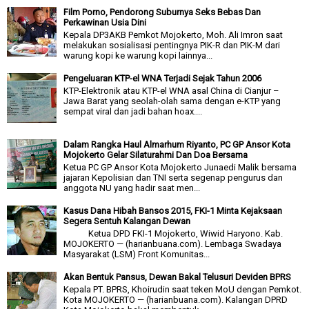
Film Porno, Pendorong Suburnya Seks Bebas Dan
Perkawinan Usia Dini
Kepala DP3AKB Pemkot Mojokerto, Moh. Ali Imron saat
melakukan sosialisasi pentingnya PIK-R dan PIK-M dari
warung kopi ke warung kopi lainnya...
Pengeluaran KTP-el WNA Terjadi Sejak Tahun 2006
KTP-Elektronik atau KTP-el WNA asal China di Cianjur –
Jawa Barat yang seolah-olah sama dengan e-KTP yang
sempat viral dan jadi bahan hoax....
Dalam Rangka Haul Almarhum Riyanto, PC GP Ansor Kota
Mojokerto Gelar Silaturahmi Dan Doa Bersama
Ketua PC GP Ansor Kota Mojokerto Junaedi Malik bersama
jajaran Kepolisian dan TNI serta segenap pengurus dan
anggota NU yang hadir saat men...
Kasus Dana Hibah Bansos 2015, FKI-1 Minta Kejaksaan
Segera Sentuh Kalangan Dewan
Ketua DPD FKI-1 Mojokerto, Wiwid Haryono. Kab.
MOJOKERTO — (harianbuana.com). Lembaga Swadaya
Masyarakat (LSM) Front Komunitas...
Akan Bentuk Pansus, Dewan Bakal Telusuri Deviden BPRS
Kepala PT. BPRS, Khoirudin saat teken MoU dengan Pemkot.
Kota MOJOKERTO — (harianbuana.com). Kalangan DPRD