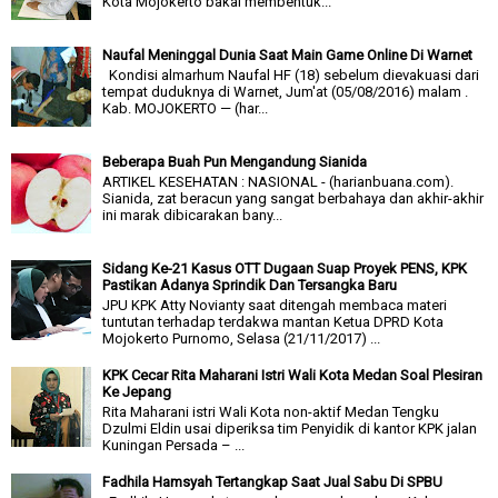
Kota Mojokerto bakal membentuk...
Naufal Meninggal Dunia Saat Main Game Online Di Warnet
Kondisi almarhum Naufal HF (18) sebelum dievakuasi dari
tempat duduknya di Warnet, Jum'at (05/08/2016) malam .
Kab. MOJOKERTO — (har...
Beberapa Buah Pun Mengandung Sianida
ARTIKEL KESEHATAN : NASIONAL - (harianbuana.com).
Sianida, zat beracun yang sangat berbahaya dan akhir-akhir
ini marak dibicarakan bany...
Sidang Ke-21 Kasus OTT Dugaan Suap Proyek PENS, KPK
Pastikan Adanya Sprindik Dan Tersangka Baru
JPU KPK Atty Novianty saat ditengah membaca materi
tuntutan terhadap terdakwa mantan Ketua DPRD Kota
Mojokerto Purnomo, Selasa (21/11/2017) ...
KPK Cecar Rita Maharani Istri Wali Kota Medan Soal Plesiran
Ke Jepang
Rita Maharani istri Wali Kota non-aktif Medan Tengku
Dzulmi Eldin usai diperiksa tim Penyidik di kantor KPK jalan
Kuningan Persada – ...
Fadhila Hamsyah Tertangkap Saat Jual Sabu Di SPBU