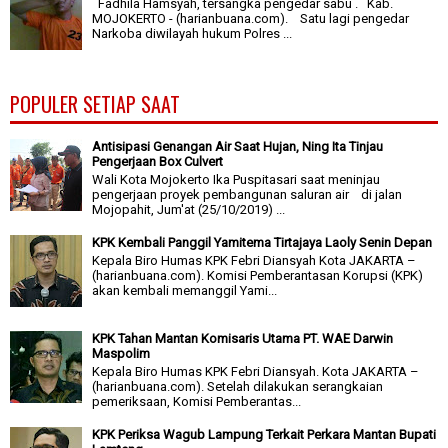
Fadhila Hamsyah, tersangka pengedar sabu . Kab.
MOJOKERTO - (harianbuana.com). Satu lagi pengedar
Narkoba diwilayah hukum Polres ...
POPULER SETIAP SAAT
Antisipasi Genangan Air Saat Hujan, Ning Ita Tinjau
Pengerjaan Box Culvert
Wali Kota Mojokerto Ika Puspitasari saat meninjau
pengerjaan proyek pembangunan saluran air di jalan
Mojopahit, Jum'at (25/10/2019) ...
KPK Kembali Panggil Yamitema Tirtajaya Laoly Senin Depan
Kepala Biro Humas KPK Febri Diansyah Kota JAKARTA –
(harianbuana.com). Komisi Pemberantasan Korupsi (KPK)
akan kembali memanggil Yami...
KPK Tahan Mantan Komisaris Utama PT. WAE Darwin
Maspolim
Kepala Biro Humas KPK Febri Diansyah. Kota JAKARTA –
(harianbuana.com). Setelah dilakukan serangkaian
pemeriksaan, Komisi Pemberantas...
KPK Periksa Wagub Lampung Terkait Perkara Mantan Bupati