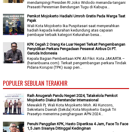
mendampingi Presiden RI Joko Widodo menanda-tangani
Prasasti Peresmian Bendungan Tugu di Kabupa...
Pemkot Mojokerto Hadiahi Umroh Gratis Pada Warga Taat
Pajak
Wali Kota Mojokerto Ika Puspitasari saat menyerahkan
hadiah kepada kelurahan kedundung atas capaian
pembayar terbaik kategori Kelurahan besa...
KPK Cegah 2 Orang Ke Luar Negeri Terkait Pengembangan
Penyidikan Perkara Pengadaan Pesawat Airbus Di PT.
Garuda Indonesia
Kepala Bagian Pemberitaan KPK Ali Fikri. Kota JAKARTA –
(harianbuana.com). Terkait pengembangan perkara Tindak
Pidana Korupsi (TPK) suap pen...
POPULER SEBULAN TERAKHIR
Raih Anugerah Pandu Negeri 2024, Tatakelola Pemkot
Mojokerto Diakui Berstandar Internasional
Mewakili Pj. Wali Kota Mojokerto Moh. Ali Kuncoro,
Sekretaris Daerah (Sekda) Kota Mojokerto Gaguk Tri
Prasetyo menerima penghargaan APN 2024...
Penuhi Panggilan KPK, Hasto Diperiksa 4 Jam, Face To Face
1,5 Jam Sisanya Ditinggal Kedinginan