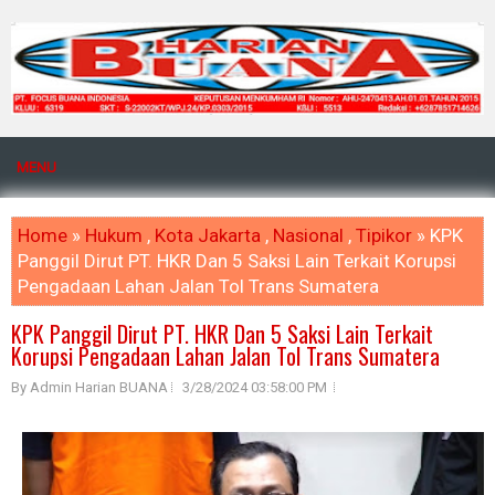
MENU
Home
»
Hukum
,
Kota Jakarta
,
Nasional
,
Tipikor
» KPK
Panggil Dirut PT. HKR Dan 5 Saksi Lain Terkait Korupsi
Pengadaan Lahan Jalan Tol Trans Sumatera
KPK Panggil Dirut PT. HKR Dan 5 Saksi Lain Terkait
Korupsi Pengadaan Lahan Jalan Tol Trans Sumatera
By Admin Harian BUANA
3/28/2024 03:58:00 PM