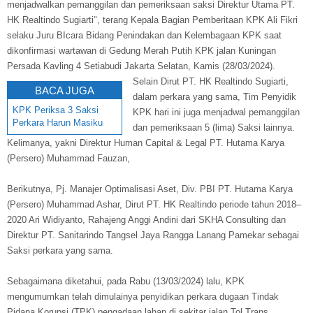
menjadwalkan pemanggilan dan pemeriksaan saksi Direktur Utama PT.
HK Realtindo Sugiarti", terang Kepala Bagian Pemberitaan KPK Ali Fikri
selaku Juru BIcara Bidang Penindakan dan Kelembagaan KPK saat
dikonfirmasi wartawan di Gedung Merah Putih KPK jalan Kuningan
Persada Kavling 4 Setiabudi Jakarta Selatan, Kamis (28/03/2024).
Selain Dirut PT. HK Realtindo Sugiarti,
BACA JUGA
dalam perkara yang sama, Tim Penyidik
KPK Periksa 3 Saksi
KPK hari ini juga menjadwal pemanggilan
Perkara Harun Masiku
dan pemeriksaan 5 (lima) Saksi lainnya.
Kelimanya, yakni Direktur Human Capital & Legal PT. Hutama Karya
(Persero) Muhammad Fauzan,
Berikutnya, Pj. Manajer Optimalisasi Aset, Div. PBI PT. Hutama Karya
(Persero) Muhammad Ashar, Dirut PT. HK Realtindo periode tahun 2018–
2020 Ari Widiyanto, Rahajeng Anggi Andini dari SKHA Consulting dan
Direktur PT. Sanitarindo Tangsel Jaya Rangga Lanang Pamekar sebagai
Saksi perkara yang sama.
Sebagaimana diketahui, pada Rabu (13/03/2024) lalu, KPK
mengumumkan telah dimulainya penyidikan perkara dugaan Tindak
Pidana Korupsi (TPK) pengadaan lahan di sekitar jalan Tol Trans