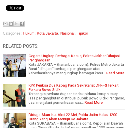
Categories:
Hukum
,
Kota Jakarta
,
Nasional
,
Tipikor
RELATED POSTS:
Gegara Ungkap Berbagai Kasus, Polres Jakbar Dihujani
Penghargaan
Kota JAKARTA – (harianbuana.com). Polres Metro Jakarta
Barat "dihujani" berbagai penghargaan atas
keberhasilannya mengungkap berbagai kasu…
Read More
KPK Periksa Dua Kabag Pada Sekretariat DPR-RI Terkait
Perkara Bowo Sidik
Tersangka perkara dugaan tindak pidana korupsi suap
jasa pengangkutan distribusi pupuk Bowo Sidik Pangarso,
usai menjalani pemeriksaan saa…
Read More
Diduga Akan Ikut Aksi 22 Mei, Polda Jatim Halau 1200
Orang Yang Akan Menuju Ke Jakarta
Kota SURABAYA – (harianbuana.com). Kepolisian Daerah
Jawa Timur (Polda Jatim) menggagalkan 1200 orang yang