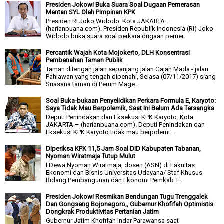
Presiden Jokowi Buka Suara Soal Dugaan Pemerasan
Mentan SYL Oleh Pimpinan KPK
Presiden RI Joko Widodo. Kota JAKARTA –
(harianbuana.com). Presiden Republik Indonesia (RI) Joko
Widodo buka suara soal perkara dugaan pemer...
Percantik Wajah Kota Mojokerto, DLH Konsentrasi
Pembenahan Taman Publik
Taman ditengah jalan sepanjang jalan Gajah Mada - jalan
Pahlawan yang tengah dibenahi, Selasa (07/11/2017) siang
Suasana taman di Perum Mage...
Soal Buka-bukaan Penyelidikan Perkara Formula E, Karyoto:
Saya Tidak Mau Berpolemik, Saat Ini Belum Ada Tersangka
Deputi Penindakan dan Eksekusi KPK Karyoto. Kota
JAKARTA – (harianbuana.com). Deputi Penindakan dan
Eksekusi KPK Karyoto tidak mau berpolemi...
Diperiksa KPK 11,5 Jam Soal DID Kabupaten Tabanan,
Nyoman Wiratmaja Tutup Mulut
I Dewa Nyoman Wiratmaja, dosen (ASN) di Fakultas
Ekonomi dan Bisnis Universitas Udayana/ Staf Khusus
Bidang Pembangunan dan Ekonomi Pemkab T...
Presiden Jokowi Resmikan Bendungan Tugu Trenggalek
Dan Gongseng Bojonegoro,, Gubernur Khofifah Optimistis
Dongkrak Produktivitas Pertanian Jatim
Gubernur Jatim Khofifah Indar Parawansa saat