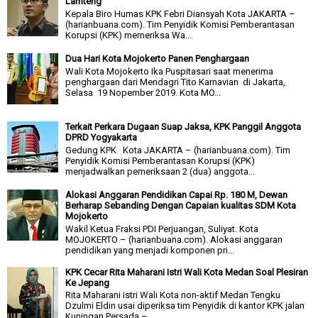
Lamteng
Kepala Biro Humas KPK Febri Diansyah Kota JAKARTA –
(harianbuana.com). Tim Penyidik Komisi Pemberantasan
Korupsi (KPK) memeriksa Wa...
Dua Hari Kota Mojokerto Panen Penghargaan
Wali Kota Mojokerto Ika Puspitasari saat menerima
penghargaan dari Mendagri Tito Karnavian di Jakarta,
Selasa 19 Nopember 2019. Kota MO...
Terkait Perkara Dugaan Suap Jaksa, KPK Panggil Anggota
DPRD Yogyakarta
Gedung KPK Kota JAKARTA – (harianbuana.com). Tim
Penyidik Komisi Pemberantasan Korupsi (KPK)
menjadwalkan pemeriksaan 2 (dua) anggota...
Alokasi Anggaran Pendidikan Capai Rp. 180 M, Dewan
Berharap Sebanding Dengan Capaian kualitas SDM Kota
Mojokerto
Wakil Ketua Fraksi PDI Perjuangan, Suliyat. Kota
MOJOKERTO – (harianbuana.com). Alokasi anggaran
pendidikan yang menjadi komponen pri...
KPK Cecar Rita Maharani Istri Wali Kota Medan Soal Plesiran
Ke Jepang
Rita Maharani istri Wali Kota non-aktif Medan Tengku
Dzulmi Eldin usai diperiksa tim Penyidik di kantor KPK jalan
Kuningan Persada – ...