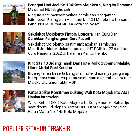
Peringati Hari Jadi Ke-104 Kota Mojokerto, Ning Ita Bersama
Muslimat NU Istighozah
Ning Ita saat menyampaikan sambutan pengantar
Istiqhozah Peringatan Hari Jadi ke-104 Mojokerto bersama
Pengurus Muslimat NU se Kota Mojooert...
Sekdakot Mojokerto Pimpin Upacara Hari Guru Dan
Serahkan Penghargaan Guru Favorit
Sekdakot Mojokerto saat membacakan sambutan
Mendikbudristek dalam upacara HUT PGRI ke-77 dan Hari
Guru Nasional 2022 di halaman Kantor Pemko...
KPK Sita 10 Bidang Tanah Dan Hotel Milik Gubernur Maluku
Utara Abdul Gani Kasuba
Bidang tanah beserta bangunan hotel diatasnya yang siap
beroperasi yang merupakan salah-satu aset milik Gubernur
Maluku Utara non-aktif AGK ...
Partai Golkar Komitmen Dukung Wali Kota Mojokerto Atas
Usulan Interpelasi
Wakil Ketua DPRD Kota Mojokerto Sony Basoeki Rahardjo
saat ditemui di depan Kantor DPRD Kota Mojokerto jalan
Gajah Mada No. 145 Kota Mojoke...
POPULER SETAHUN TERAKHIR