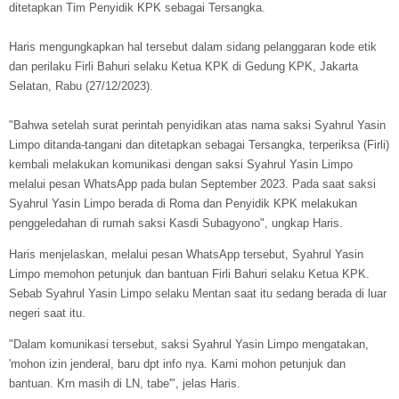
ditetapkan Tim Penyidik KPK sebagai Tersangka.
Haris mengungkapkan hal tersebut dalam sidang pelanggaran kode etik
dan perilaku Firli Bahuri selaku Ketua KPK di Gedung KPK, Jakarta
Selatan, Rabu (27/12/2023).
"Bahwa setelah surat perintah penyidikan atas nama saksi Syahrul Yasin
Limpo ditanda-tangani dan ditetapkan sebagai Tersangka, terperiksa (Firli)
kembali melakukan komunikasi dengan saksi Syahrul Yasin Limpo
melalui pesan WhatsApp pada bulan September 2023. Pada saat saksi
Syahrul Yasin Limpo berada di Roma dan Penyidik KPK melakukan
penggeledahan di rumah saksi Kasdi Subagyono", ungkap Haris.
Haris menjelaskan, melalui pesan WhatsApp tersebut, Syahrul Yasin
Limpo memohon petunjuk dan bantuan Firli Bahuri selaku Ketua KPK.
Sebab Syahrul Yasin Limpo selaku Mentan saat itu sedang berada di luar
negeri saat itu.
"Dalam komunikasi tersebut, saksi Syahrul Yasin Limpo mengatakan,
'mohon izin jenderal, baru dpt info nya. Kami mohon petunjuk dan
bantuan. Krn masih di LN, tabe'", jelas Haris.