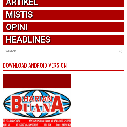
ARTIKEL
MISTIS
OPINI
HEADLINES
DOWNLOAD ANDROID VERSION