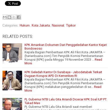
Categories:
Hukum
,
Kota Jakarta
,
Nasional
,
Tipikor
RELATED POSTS:
KPK Amankan Dokumen Dari Penggeledahan Kantor Kejari
Bondowoso
Kepala Bagian Pemberitaan KPK Ali Fikri.Kota JAKARTA –
(harianbuana.com).Tim Penyidik Komisi Pemberantasan
Korupsi (KPK) pada Minggu 19 November 2023 …
Read
More
KPK Geledah Kantor Di Surabaya - Jabodetabek Terkait
Dugaan Korupsi APD Di Kemenkes RI
Kepala Bagian Pemberitaan KPK Ali Fikri.Kota JAKARTA –
(harianbuana.com).Tim Penyidik Komisi Pemberantasan
Korupsi (KPK) melakukan penggeledahan di se…
Read
More
Pj. Gubernur NTB Lalu Gita Ariandi Dicecar KPK Soal IUP PT.
Tukad Mas
Pj. Gubernur NTB Lalu Gita Ariandi saat memberi