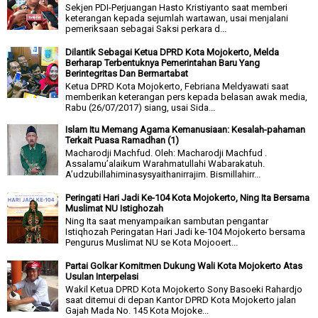
Sekjen PDI-Perjuangan Hasto Kristiyanto saat memberi
keterangan kepada sejumlah wartawan, usai menjalani
pemeriksaan sebagai Saksi perkara d...
Dilantik Sebagai Ketua DPRD Kota Mojokerto, Melda
Berharap Terbentuknya Pemerintahan Baru Yang
Berintegritas Dan Bermartabat
Ketua DPRD Kota Mojokerto, Febriana Meldyawati saat
memberikan keterangan pers kepada belasan awak media,
Rabu (26/07/2017) siang, usai Sida...
Islam Itu Memang Agama Kemanusiaan: Kesalah-pahaman
Terkait Puasa Ramadhan (1)
Macharodji Machfud. Oleh: Macharodji Machfud .
Assalamu’alaikum Warahmatullahi Wabarakatuh.
A’udzubillahiminasysyaithanirrajim. Bismillahirr...
Peringati Hari Jadi Ke-104 Kota Mojokerto, Ning Ita Bersama
Muslimat NU Istighozah
Ning Ita saat menyampaikan sambutan pengantar
Istiqhozah Peringatan Hari Jadi ke-104 Mojokerto bersama
Pengurus Muslimat NU se Kota Mojooert...
Partai Golkar Komitmen Dukung Wali Kota Mojokerto Atas
Usulan Interpelasi
Wakil Ketua DPRD Kota Mojokerto Sony Basoeki Rahardjo
saat ditemui di depan Kantor DPRD Kota Mojokerto jalan
Gajah Mada No. 145 Kota Mojoke...