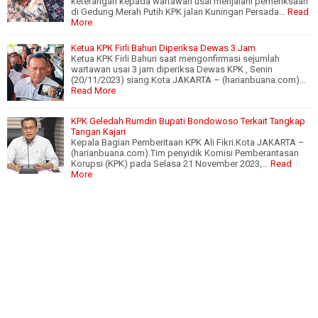
keterangan kepada wartawan usai menjalani pemeriksaan
di Gedung Merah Putih KPK jalan Kuningan Persada…
Read
More
Ketua KPK Firli Bahuri Diperiksa Dewas 3 Jam
Ketua KPK Firli Bahuri saat mengonfirmasi sejumlah
wartawan usai 3 jam diperiksa Dewas KPK , Senin
(20/11/2023) siang.Kota JAKARTA – (harianbuana.com)…
Read More
KPK Geledah Rumdin Bupati Bondowoso Terkait Tangkap
Tangan Kajari
Kepala Bagian Pemberitaan KPK Ali Fikri.Kota JAKARTA –
(harianbuana.com).Tim penyidik Komisi Pemberantasan
Korupsi (KPK) pada Selasa 21 November 2023,…
Read
More