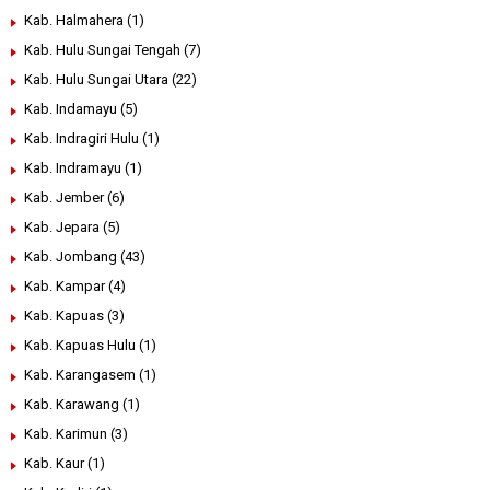
Kab. Halmahera
(1)
Kab. Hulu Sungai Tengah
(7)
Kab. Hulu Sungai Utara
(22)
Kab. Indamayu
(5)
Kab. Indragiri Hulu
(1)
Kab. Indramayu
(1)
Kab. Jember
(6)
Kab. Jepara
(5)
Kab. Jombang
(43)
Kab. Kampar
(4)
Kab. Kapuas
(3)
Kab. Kapuas Hulu
(1)
Kab. Karangasem
(1)
Kab. Karawang
(1)
Kab. Karimun
(3)
Kab. Kaur
(1)