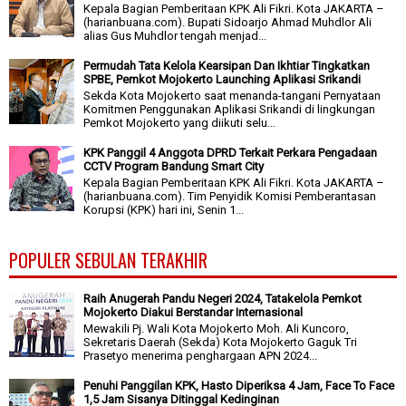
Kepala Bagian Pemberitaan KPK Ali Fikri. Kota JAKARTA –
(harianbuana.com). Bupati Sidoarjo Ahmad Muhdlor Ali
alias Gus Muhdlor tengah menjad...
Permudah Tata Kelola Kearsipan Dan Ikhtiar Tingkatkan
SPBE, Pemkot Mojokerto Launching Aplikasi Srikandi
Sekda Kota Mojokerto saat menanda-tangani Pernyataan
Komitmen Penggunakan Aplikasi Srikandi di lingkungan
Pemkot Mojokerto yang diikuti selu...
KPK Panggil 4 Anggota DPRD Terkait Perkara Pengadaan
CCTV Program Bandung Smart City
Kepala Bagian Pemberitaan KPK Ali Fikri. Kota JAKARTA –
(harianbuana.com). Tim Penyidik Komisi Pemberantasan
Korupsi (KPK) hari ini, Senin 1...
POPULER SEBULAN TERAKHIR
Raih Anugerah Pandu Negeri 2024, Tatakelola Pemkot
Mojokerto Diakui Berstandar Internasional
Mewakili Pj. Wali Kota Mojokerto Moh. Ali Kuncoro,
Sekretaris Daerah (Sekda) Kota Mojokerto Gaguk Tri
Prasetyo menerima penghargaan APN 2024...
Penuhi Panggilan KPK, Hasto Diperiksa 4 Jam, Face To Face
1,5 Jam Sisanya Ditinggal Kedinginan