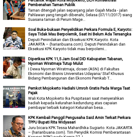
Percantik Wajah Kota Mojokerto, DLH Konsentrasi
Pembenahan Taman Publik
Taman ditengah jalan sepanjang jalan Gajah Mada - jalan
Pahlawan yang tengah dibenahi, Selasa (07/11/2017) siang
Suasana taman di Perum Mage...
Soal Buka-bukaan Penyelidikan Perkara Formula E, Karyoto:
Saya Tidak Mau Berpolemik, Saat Ini Belum Ada Tersangka
Deputi Penindakan dan Eksekusi KPK Karyoto. Kota
JAKARTA – (harianbuana.com). Deputi Penindakan dan
Eksekusi KPK Karyoto tidak mau berpolemi...
Diperiksa KPK 11,5 Jam Soal DID Kabupaten Tabanan,
Nyoman Wiratmaja Tutup Mulut
I Dewa Nyoman Wiratmaja, dosen (ASN) di Fakultas
Ekonomi dan Bisnis Universitas Udayana/ Staf Khusus
Bidang Pembangunan dan Ekonomi Pemkab T...
Pemkot Mojokerto Hadiahi Umroh Gratis Pada Warga Taat
Pajak
Wali Kota Mojokerto Ika Puspitasari saat menyerahkan
hadiah kepada kelurahan kedundung atas capaian
pembayar terbaik kategori Kelurahan besa...
KPK Kembali Panggil Pengusaha Said Amin Terkait Perkara
TPPU Bupati Rita Widyasari
Juru bicara KPK Tessa Mahardhika Sugiarto. Kota JAKARTA
– (harianbuana.com). Tim Penyidik Komisi Pemberantasan
Korupsi (KPK) pada Kamis 27 J...