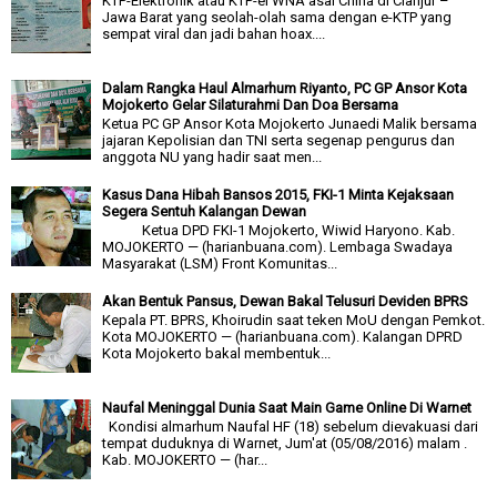
KTP-Elektronik atau KTP-el WNA asal China di Cianjur –
Jawa Barat yang seolah-olah sama dengan e-KTP yang
sempat viral dan jadi bahan hoax....
Dalam Rangka Haul Almarhum Riyanto, PC GP Ansor Kota
Mojokerto Gelar Silaturahmi Dan Doa Bersama
Ketua PC GP Ansor Kota Mojokerto Junaedi Malik bersama
jajaran Kepolisian dan TNI serta segenap pengurus dan
anggota NU yang hadir saat men...
Kasus Dana Hibah Bansos 2015, FKI-1 Minta Kejaksaan
Segera Sentuh Kalangan Dewan
Ketua DPD FKI-1 Mojokerto, Wiwid Haryono. Kab.
MOJOKERTO — (harianbuana.com). Lembaga Swadaya
Masyarakat (LSM) Front Komunitas...
Akan Bentuk Pansus, Dewan Bakal Telusuri Deviden BPRS
Kepala PT. BPRS, Khoirudin saat teken MoU dengan Pemkot.
Kota MOJOKERTO — (harianbuana.com). Kalangan DPRD
Kota Mojokerto bakal membentuk...
Naufal Meninggal Dunia Saat Main Game Online Di Warnet
Kondisi almarhum Naufal HF (18) sebelum dievakuasi dari
tempat duduknya di Warnet, Jum'at (05/08/2016) malam .
Kab. MOJOKERTO — (har...