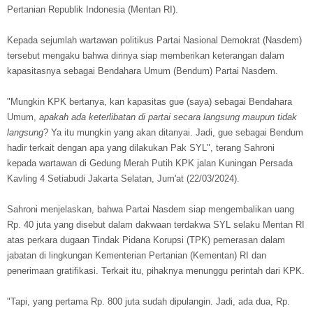
Pertanian Republik Indonesia (Mentan RI).
Kepada sejumlah wartawan politikus Partai Nasional Demokrat (Nasdem)
tersebut mengaku bahwa dirinya siap memberikan keterangan dalam
kapasitasnya sebagai Bendahara Umum (Bendum) Partai Nasdem.
"Mungkin KPK bertanya, kan kapasitas gue (saya) sebagai Bendahara
Umum,
apakah ada keterlibatan di partai secara langsung maupun tidak
langsung
? Ya itu mungkin yang akan ditanyai. Jadi, gue sebagai Bendum
hadir terkait dengan apa yang dilakukan Pak SYL", terang Sahroni
kepada wartawan di Gedung Merah Putih KPK jalan Kuningan Persada
Kavling 4 Setiabudi Jakarta Selatan, Jum'at (22/03/2024).
Sahroni menjelaskan, bahwa Partai Nasdem siap mengembalikan uang
Rp. 40 juta yang disebut dalam dakwaan terdakwa SYL selaku Mentan RI
atas perkara dugaan Tindak Pidana Korupsi (TPK) pemerasan dalam
jabatan di lingkungan Kementerian Pertanian (Kementan) RI dan
penerimaan gratifikasi. Terkait itu, pihaknya menunggu perintah dari KPK.
"Tapi, yang pertama Rp. 800 juta sudah dipulangin. Jadi, ada dua, Rp.