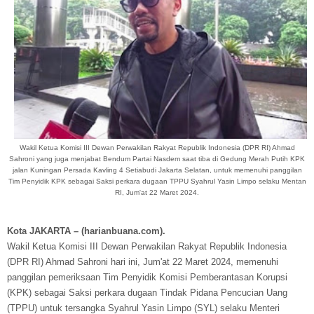
Wakil Ketua Komisi III Dewan Perwakilan Rakyat Republik Indonesia (DPR RI) Ahmad
Sahroni yang juga menjabat Bendum Partai Nasdem saat tiba di Gedung Merah Putih KPK
jalan Kuningan Persada Kavling 4 Setiabudi Jakarta Selatan, untuk memenuhi panggilan
Tim Penyidik KPK sebagai Saksi perkara dugaan TPPU Syahrul Yasin Limpo selaku Mentan
RI, Jum'at 22 Maret 2024.
Kota JAKARTA – (harianbuana.com).
Wakil Ketua Komisi III Dewan Perwakilan Rakyat Republik Indonesia
(DPR RI) Ahmad Sahroni hari ini, Jum'at 22 Maret 2024, memenuhi
panggilan pemeriksaan Tim Penyidik Komisi Pemberantasan Korupsi
(KPK) sebagai Saksi perkara dugaan Tindak Pidana Pencucian Uang
(TPPU) untuk tersangka Syahrul Yasin Limpo (SYL) selaku Menteri