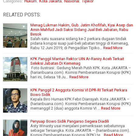
Categories:
Hukum
,
Kota Jakarta
,
Nasional
,
Tipikor
RELATED POSTS:
Menag Lukman Hakim, Gub. Jatim Khofifah, Kyai Asep dan
Amin Mahfud Jadi Saksi Sidang Jual Beli Jabatan, Rabu
Besok
Salah-satu suasana sidang ke-2 perkara dugaan tindak
pidana korupsi suap jual-beli jabatan tinggi di Kemenag,
Rabu 12 Juni 2019, di Pengadilan Tipiko…
Read More
KPK Panggil Mantan Rektor UIN Ar-Raniry Aceh Terkait
Seleksi Jabatan Di Kemenag
Foto ilustrasi: Gedung Merah Putih KPK. Kota JAKARTA –
(harianbuana.com). Komisi Pemberantasan Korupsi (KPK)
hari ini, Selasa 18 Ju…
Read More
KPK Panggil 2 Anggota Komisi VI DPR-RI Terkait Perkara
Bowo Sidik
Kepala Biro Humas KPK Febri Diansyah. Kota JAKARTA –
(harianbuana.com). Komisi Pemberantasan Korupsi (KPK)
memanggil 2 (dua) anggota Komisi VI …
Read More
Penyuap Bowo Sidik Pangarso Segera Diadili
Asty Winasty usai menjalani pemeriksaan sebelumnya
sebagai Tersangka. Kota JAKARTA – (harianbuana.com).
Komisi Pemberantasan Korupsi (KPK) te…
Read More