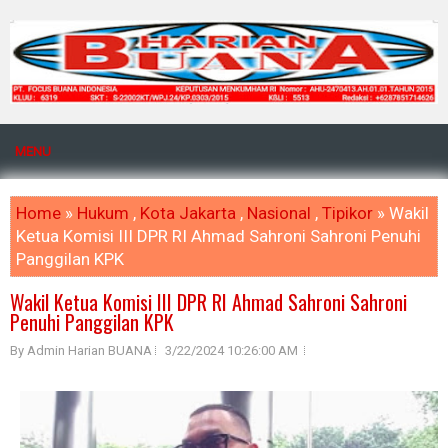
MENU
Home
»
Hukum
,
Kota Jakarta
,
Nasional
,
Tipikor
» Wakil
Ketua Komisi III DPR RI Ahmad Sahroni Sahroni Penuhi
Panggilan KPK
Wakil Ketua Komisi III DPR RI Ahmad Sahroni Sahroni
Penuhi Panggilan KPK
By Admin Harian BUANA
3/22/2024 10:26:00 AM