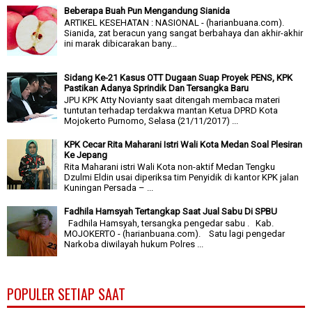
Beberapa Buah Pun Mengandung Sianida
ARTIKEL KESEHATAN : NASIONAL - (harianbuana.com).
Sianida, zat beracun yang sangat berbahaya dan akhir-akhir
ini marak dibicarakan bany...
Sidang Ke-21 Kasus OTT Dugaan Suap Proyek PENS, KPK
Pastikan Adanya Sprindik Dan Tersangka Baru
JPU KPK Atty Novianty saat ditengah membaca materi
tuntutan terhadap terdakwa mantan Ketua DPRD Kota
Mojokerto Purnomo, Selasa (21/11/2017) ...
KPK Cecar Rita Maharani Istri Wali Kota Medan Soal Plesiran
Ke Jepang
Rita Maharani istri Wali Kota non-aktif Medan Tengku
Dzulmi Eldin usai diperiksa tim Penyidik di kantor KPK jalan
Kuningan Persada – ...
Fadhila Hamsyah Tertangkap Saat Jual Sabu Di SPBU
Fadhila Hamsyah, tersangka pengedar sabu . Kab.
MOJOKERTO - (harianbuana.com). Satu lagi pengedar
Narkoba diwilayah hukum Polres ...
POPULER SETIAP SAAT