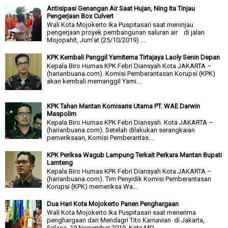
Antisipasi Genangan Air Saat Hujan, Ning Ita Tinjau
Pengerjaan Box Culvert
Wali Kota Mojokerto Ika Puspitasari saat meninjau
pengerjaan proyek pembangunan saluran air di jalan
Mojopahit, Jum'at (25/10/2019) ...
KPK Kembali Panggil Yamitema Tirtajaya Laoly Senin Depan
Kepala Biro Humas KPK Febri Diansyah Kota JAKARTA –
(harianbuana.com). Komisi Pemberantasan Korupsi (KPK)
akan kembali memanggil Yami...
KPK Tahan Mantan Komisaris Utama PT. WAE Darwin
Maspolim
Kepala Biro Humas KPK Febri Diansyah. Kota JAKARTA –
(harianbuana.com). Setelah dilakukan serangkaian
pemeriksaan, Komisi Pemberantas...
KPK Periksa Wagub Lampung Terkait Perkara Mantan Bupati
Lamteng
Kepala Biro Humas KPK Febri Diansyah Kota JAKARTA –
(harianbuana.com). Tim Penyidik Komisi Pemberantasan
Korupsi (KPK) memeriksa Wa...
Dua Hari Kota Mojokerto Panen Penghargaan
Wali Kota Mojokerto Ika Puspitasari saat menerima
penghargaan dari Mendagri Tito Karnavian di Jakarta,
Selasa 19 Nopember 2019. Kota MO...