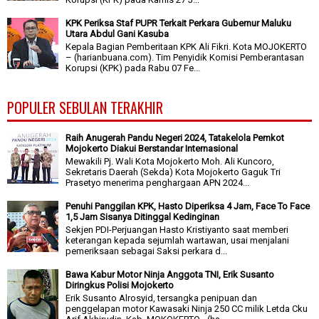
KPK Periksa Staf PUPR Terkait Perkara Gubernur Maluku
Utara Abdul Gani Kasuba
Kepala Bagian Pemberitaan KPK Ali Fikri. Kota MOJOKERTO
– (harianbuana.com). Tim Penyidik Komisi Pemberantasan
Korupsi (KPK) pada Rabu 07 Fe...
POPULER SEBULAN TERAKHIR
Raih Anugerah Pandu Negeri 2024, Tatakelola Pemkot
Mojokerto Diakui Berstandar Internasional
Mewakili Pj. Wali Kota Mojokerto Moh. Ali Kuncoro,
Sekretaris Daerah (Sekda) Kota Mojokerto Gaguk Tri
Prasetyo menerima penghargaan APN 2024...
Penuhi Panggilan KPK, Hasto Diperiksa 4 Jam, Face To Face
1,5 Jam Sisanya Ditinggal Kedinginan
Sekjen PDI-Perjuangan Hasto Kristiyanto saat memberi
keterangan kepada sejumlah wartawan, usai menjalani
pemeriksaan sebagai Saksi perkara d...
Bawa Kabur Motor Ninja Anggota TNI, Erik Susanto
Diringkus Polisi Mojokerto
Erik Susanto Alrosyid, tersangka penipuan dan
penggelapan motor Kawasaki Ninja 250 CC milik Letda Cku