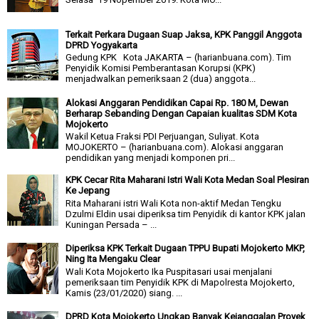
Terkait Perkara Dugaan Suap Jaksa, KPK Panggil Anggota
DPRD Yogyakarta
Gedung KPK Kota JAKARTA – (harianbuana.com). Tim
Penyidik Komisi Pemberantasan Korupsi (KPK)
menjadwalkan pemeriksaan 2 (dua) anggota...
Alokasi Anggaran Pendidikan Capai Rp. 180 M, Dewan
Berharap Sebanding Dengan Capaian kualitas SDM Kota
Mojokerto
Wakil Ketua Fraksi PDI Perjuangan, Suliyat. Kota
MOJOKERTO – (harianbuana.com). Alokasi anggaran
pendidikan yang menjadi komponen pri...
KPK Cecar Rita Maharani Istri Wali Kota Medan Soal Plesiran
Ke Jepang
Rita Maharani istri Wali Kota non-aktif Medan Tengku
Dzulmi Eldin usai diperiksa tim Penyidik di kantor KPK jalan
Kuningan Persada – ...
Diperiksa KPK Terkait Dugaan TPPU Bupati Mojokerto MKP,
Ning Ita Mengaku Clear
Wali Kota Mojokerto Ika Puspitasari usai menjalani
pemeriksaan tim Penyidik KPK di Mapolresta Mojokerto,
Kamis (23/01/2020) siang. ...
DPRD Kota Mojokerto Ungkap Banyak Kejanggalan Proyek