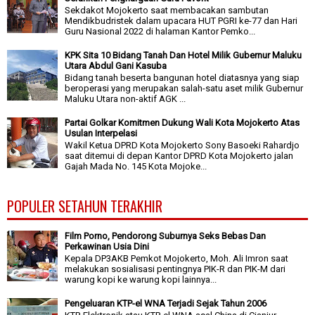
Sekdakot Mojokerto saat membacakan sambutan
Mendikbudristek dalam upacara HUT PGRI ke-77 dan Hari
Guru Nasional 2022 di halaman Kantor Pemko...
KPK Sita 10 Bidang Tanah Dan Hotel Milik Gubernur Maluku
Utara Abdul Gani Kasuba
Bidang tanah beserta bangunan hotel diatasnya yang siap
beroperasi yang merupakan salah-satu aset milik Gubernur
Maluku Utara non-aktif AGK ...
Partai Golkar Komitmen Dukung Wali Kota Mojokerto Atas
Usulan Interpelasi
Wakil Ketua DPRD Kota Mojokerto Sony Basoeki Rahardjo
saat ditemui di depan Kantor DPRD Kota Mojokerto jalan
Gajah Mada No. 145 Kota Mojoke...
POPULER SETAHUN TERAKHIR
Film Porno, Pendorong Suburnya Seks Bebas Dan
Perkawinan Usia Dini
Kepala DP3AKB Pemkot Mojokerto, Moh. Ali Imron saat
melakukan sosialisasi pentingnya PIK-R dan PIK-M dari
warung kopi ke warung kopi lainnya...
Pengeluaran KTP-el WNA Terjadi Sejak Tahun 2006