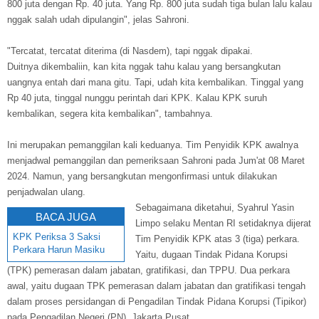
800 juta dengan Rp. 40 juta. Yang Rp. 800 juta sudah tiga bulan lalu kalau
nggak salah udah dipulangin", jelas Sahroni.
"Tercatat, tercatat diterima (di Nasdem), tapi nggak dipakai.
Duitnya dikembaliin, kan kita nggak tahu kalau yang bersangkutan
uangnya entah dari mana gitu. Tapi, udah kita kembalikan. Tinggal yang
Rp 40 juta, tinggal nunggu perintah dari KPK. Kalau KPK suruh
kembalikan, segera kita kembalikan", tambahnya.
Ini merupakan pemanggilan kali keduanya. Tim Penyidik KPK awalnya
menjadwal pemanggilan dan pemeriksaan Sahroni pada Jum'at 08 Maret
2024. Namun, yang bersangkutan mengonfirmasi untuk dilakukan
penjadwalan ulang.
Sebagaimana diketahui, Syahrul Yasin
BACA JUGA
Limpo selaku Mentan RI setidaknya dijerat
KPK Periksa 3 Saksi
Tim Penyidik KPK atas 3 (tiga) perkara.
Perkara Harun Masiku
Yaitu, dugaan Tindak Pidana Korupsi
(TPK) pemerasan dalam jabatan, gratifikasi, dan TPPU. Dua perkara
awal, yaitu dugaan TPK pemerasan dalam jabatan dan gratifikasi tengah
dalam proses persidangan di Pengadilan Tindak Pidana Korupsi (Tipikor)
pada Pengadilan Negeri (PN) Jakarta Pusat.