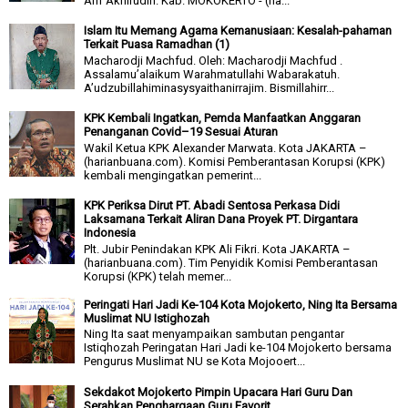
Arif Akhirudin. Kab. MOKOKERTO - (ha...
Islam Itu Memang Agama Kemanusiaan: Kesalah-pahaman
Terkait Puasa Ramadhan (1)
Macharodji Machfud. Oleh: Macharodji Machfud .
Assalamu’alaikum Warahmatullahi Wabarakatuh.
A’udzubillahiminasysyaithanirrajim. Bismillahirr...
KPK Kembali Ingatkan, Pemda Manfaatkan Anggaran
Penanganan Covid–19 Sesuai Aturan
Wakil Ketua KPK Alexander Marwata. Kota JAKARTA –
(harianbuana.com). Komisi Pemberantasan Korupsi (KPK)
kembali mengingatkan pemerint...
KPK Periksa Dirut PT. Abadi Sentosa Perkasa Didi
Laksamana Terkait Aliran Dana Proyek PT. Dirgantara
Indonesia
Plt. Jubir Penindakan KPK Ali Fikri. Kota JAKARTA –
(harianbuana.com). Tim Penyidik Komisi Pemberantasan
Korupsi (KPK) telah memer...
Peringati Hari Jadi Ke-104 Kota Mojokerto, Ning Ita Bersama
Muslimat NU Istighozah
Ning Ita saat menyampaikan sambutan pengantar
Istiqhozah Peringatan Hari Jadi ke-104 Mojokerto bersama
Pengurus Muslimat NU se Kota Mojooert...
Sekdakot Mojokerto Pimpin Upacara Hari Guru Dan
Serahkan Penghargaan Guru Favorit