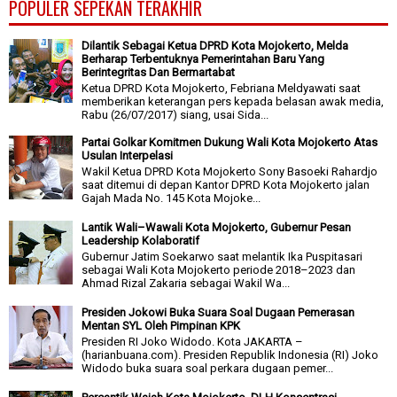
POPULER SEPEKAN TERAKHIR
Dilantik Sebagai Ketua DPRD Kota Mojokerto, Melda
Berharap Terbentuknya Pemerintahan Baru Yang
Berintegritas Dan Bermartabat
Ketua DPRD Kota Mojokerto, Febriana Meldyawati saat
memberikan keterangan pers kepada belasan awak media,
Rabu (26/07/2017) siang, usai Sida...
Partai Golkar Komitmen Dukung Wali Kota Mojokerto Atas
Usulan Interpelasi
Wakil Ketua DPRD Kota Mojokerto Sony Basoeki Rahardjo
saat ditemui di depan Kantor DPRD Kota Mojokerto jalan
Gajah Mada No. 145 Kota Mojoke...
Lantik Wali–Wawali Kota Mojokerto, Gubernur Pesan
Leadership Kolaboratif
Gubernur Jatim Soekarwo saat melantik Ika Puspitasari
sebagai Wali Kota Mojokerto periode 2018–2023 dan
Ahmad Rizal Zakaria sebagai Wakil Wa...
Presiden Jokowi Buka Suara Soal Dugaan Pemerasan
Mentan SYL Oleh Pimpinan KPK
Presiden RI Joko Widodo. Kota JAKARTA –
(harianbuana.com). Presiden Republik Indonesia (RI) Joko
Widodo buka suara soal perkara dugaan pemer...