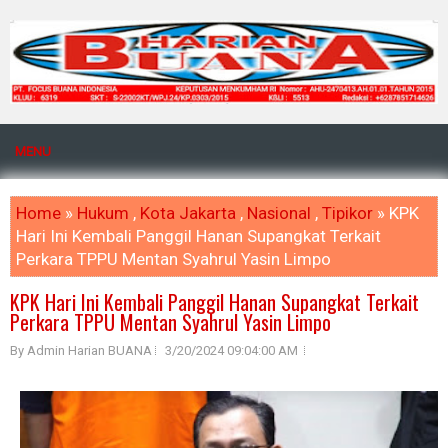
MENU
Home
»
Hukum
,
Kota Jakarta
,
Nasional
,
Tipikor
» KPK
Hari Ini Kembali Panggil Hanan Supangkat Terkait
Perkara TPPU Mentan Syahrul Yasin Limpo
KPK Hari Ini Kembali Panggil Hanan Supangkat Terkait
Perkara TPPU Mentan Syahrul Yasin Limpo
By Admin Harian BUANA
3/20/2024 09:04:00 AM