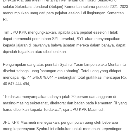
Direktur Alat dan Mesin Pertanian Kementan dan Kasdi Subagyono
selaku Sekretaris Jenderal (Sekjen) Kementan selama periode 2021–2023
mengumpulkan uang dari para pejabat eselon I di lingkungan Kementan
RI.
Tim JPU KPK mengungkapkan, apabila para pejabat esselon I tidak
dapat memenuhi permintaan SYL tersebut, SYL akan menyampaikan
kepada jajaran di bawahnya bahwa jabatan mereka dalam bahaya, dapat
dipindah-tugaskan atau diberhentikan.
Pengumpulan uang atas perintah Syahrul Yasin Limpo selaku Mentan itu
disebut sebagai uang 'patungan atau sharing'. Total uang yang didapat
mencapai Rp. 44.546.079.044,– sedangkan total gratifikasi mencapai Rp.
40.647.444.494,–.
"Terdakwa menyampaikan adanya jatah 20 persen dari anggaran di
masing-masing sekretariat, direktorat dan badan pada Kementan RI yang
harus diberikan kepada Terdakwa", ujar JPU KPK Masmudi.
JPU KPK Masmudi menegaskan, pengumpulan uang oleh beberapa
orang kepercayaan Syahrul ini dilakukan untuk memenuhi kepentingan