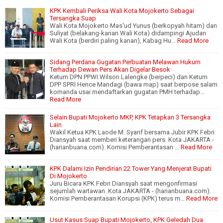
KPK Kembali Periksa Wali Kota Mojokerto Sebagai
Tersangka Suap
Wali Kota Mojokerto Mas'ud Yunus (berkopyah hitam) dan
Suliyat (belakang-kanan Wali Kota) didampingi Ajudan
Wali Kota (berdiri paling kanan), Kabag Hu…
Read More
Sidang Perdana Gugatan Perbuatan Melawan Hukum
Terhadap Dewan Pers Akan Digelar Besok
Ketum DPN PPWI Wilson Lalengke (berpeci) dan Ketum
DPP SPRI Hence Mandagi (bawa map) saat berpose salam
komanda usai mendaftarkan gugatan PMH terhadap…
Read More
Selain Bupati Mojokerto MKP, KPK Tetapkan 3 Tersangka
Lain
Wakil Ketua KPK Laode M. Syarif bersama Jubir KPK Febri
Diansyah saat memberi keterangan pers. Kota JAKARTA -
(harianbuana.com). Komisi Pemberantasan …
Read More
KPK Dalami Izin Pendirian 22 Tower Yang Menjerat Bupati
Di Mojokerto
Juru Bicara KPK Febri Diansyah saat mengonfirmasi
sejumlah wartawan. Kota JAKARTA - (harianbuana.com).
Komisi Pemberantasan Korupsi (KPK) terus m…
Read More
Usut Kasus Suap Bupati Mojokerto, KPK Geledah Dua