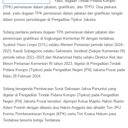
Yaitu, dugaan Tindak Pidana Korupsi
(TPK) pemerasan dalam jabatan, gratifikasi, dan TPPU. Dua perkara
awal, yaitu dugaan TPK pemerasan dalam jabatan dan gratifikasi tengah
dalam proses persidangan di Pengadilan Tipikor Jakarta.
Sidang perdana perkara dugaan TPK pemerasan dalam jabatan dan
penerimaan gratifikasi di lingkungan Kementan RI dengan terdakwa
Syahrul Yasin Limpo (SYL) selaku Menteri Pertanian periode tahun 2019–
2023, Kasdi Subagyono selaku Sekretaris Jenderal (Sekjen Kementan RI)
periode tahun 2021–2023 dan Muhammad Hatta selaku Direktur Alat dan
Mesin Pertanian Kementan RI tahun 2023, digelar di Pengadilan Tindak
Pidana Korupsi (Tipikor) pada Pengadilan Negeri (PN) Jakarta Pusat pada
Rabu 28 Februari 2024.
Sidang beragenda Pembacaan Surat Dakwaan Jaksa Penuntut yang
digelar di Pengadilan Tindak Pidana Korupsi (Tipikor) pada Pengadilan
Negeri (PN) Jakarta Pusat tersebut, dipimpin Ketua Majelis Hakim Rianto
Adam Pontoh dengan dibantu dua Hakim Anggota dan dihadiri Tim JPU
Komisi Pemberantasan Korupsi (KPK) serta Tim Kuasa Hukum para
Terdakwa beserta ketiga Terdakwa.