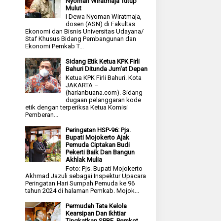
Nyoman Wiratmaja Tutup
Mulut
I Dewa Nyoman Wiratmaja,
dosen (ASN) di Fakultas
Ekonomi dan Bisnis Universitas Udayana/
Staf Khusus Bidang Pembangunan dan
Ekonomi Pemkab T...
Sidang Etik Ketua KPK Firli
Bahuri Ditunda Jum'at Depan
Ketua KPK Firli Bahuri. Kota
JAKARTA –
(harianbuana.com). Sidang
dugaan pelanggaran kode
etik dengan terperiksa Ketua Komisi
Pemberan...
Peringatan HSP-96: Pjs.
Bupati Mojokerto Ajak
Pemuda Ciptakan Budi
Pekerti Baik Dan Bangun
Akhlak Mulia
Foto: Pjs. Bupati Mojokerto
Akhmad Jazuli sebagai Inspektur Upacara
Peringatan Hari Sumpah Pemuda ke 96
tahun 2024 di halaman Pemkab. Mojok...
Permudah Tata Kelola
Kearsipan Dan Ikhtiar
Tingkatkan SPBE, Pemkot