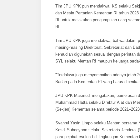
Tim JPU KPK pun mendakwa, KS selaku Sekjen
dan Mesin Pertanian Kementan RI tahun 2023 
RI untuk melakukan pengumpulan uang secara p
RI.
Tim JPU KPK juga mendakwa, bahwa dalam pel
masing-masing Direktorat, Sekretariat dan B
kemudian digunakan sesuai dengan perintah d
SYL selaku Mentan RI maupun keluarga terd
"Terdakwa juga menyampaikan adanya jatah 20 
Badan pada Kementan RI yang harus diberik
JPU KPK Masmudi mengatakan, pemerasan dan 
Muhammad Hatta selaku Direktur Alat dan Mes
(Sekjen) Kementan selama periode 2021–2023
Syahrul Yasin Limpo selaku Mentan bersama 
Kasdi Subagyono selaku Sekretaris Jenderal
para pejabat eselon I di lingkungan Kementan 