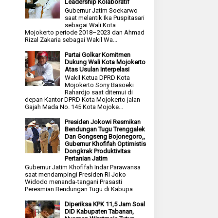
Leadership Kolaboratif
Gubernur Jatim Soekarwo
saat melantik Ika Puspitasari
sebagai Wali Kota
Mojokerto periode 2018–2023 dan Ahmad
Rizal Zakaria sebagai Wakil Wa...
Partai Golkar Komitmen
Dukung Wali Kota Mojokerto
Atas Usulan Interpelasi
Wakil Ketua DPRD Kota
Mojokerto Sony Basoeki
Rahardjo saat ditemui di
depan Kantor DPRD Kota Mojokerto jalan
Gajah Mada No. 145 Kota Mojoke...
Presiden Jokowi Resmikan
Bendungan Tugu Trenggalek
Dan Gongseng Bojonegoro,,
Gubernur Khofifah Optimistis
Dongkrak Produktivitas
Pertanian Jatim
Gubernur Jatim Khofifah Indar Parawansa
saat mendampingi Presiden RI Joko
Widodo menanda-tangani Prasasti
Peresmian Bendungan Tugu di Kabupa...
Diperiksa KPK 11,5 Jam Soal
DID Kabupaten Tabanan,