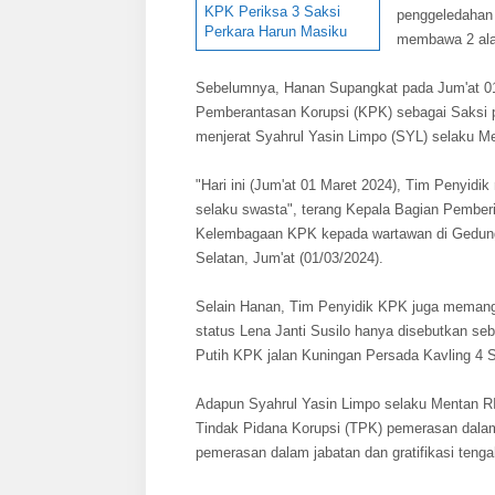
KPK Periksa 3 Saksi
penggeledahan 
Perkara Harun Masiku
membawa 2 ala
Sebelumnya, Hanan Supangkat pada Jum'at 01
Pemberantasan Korupsi (KPK) sebagai Saksi 
menjerat Syahrul Yasin Limpo (SYL) selaku Men
"Hari ini (Jum'at 01 Maret 2024), Tim Penyi
selaku swasta", terang Kepala Bagian Pemberi
Kelembagaan KPK kepada wartawan di Gedung 
Selatan, Jum'at (01/03/2024).
Selain Hanan, Tim Penyidik KPK juga memangg
status Lena Janti Susilo hanya disebutkan s
Putih KPK jalan Kuningan Persada Kavling 4 S
Adapun Syahrul Yasin Limpo selaku Mentan RI s
Tindak Pidana Korupsi (TPK) pemerasan dalam 
pemerasan dalam jabatan dan gratifikasi tenga