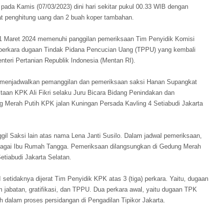
pada Kamis (07/03/2023) dini hari sekitar pukul 00.33 WIB dengan
t penghitung uang dan 2 buah koper tambahan.
 Maret 2024 memenuhi panggilan pemeriksaan Tim Penyidik Komisi
perkara dugaan Tindak Pidana Pencucian Uang (TPPU) yang kembali
teri Pertanian Republik Indonesia (Mentan RI).
dik menjadwalkan pemanggilan dan pemeriksaan saksi Hanan Supangkat
taan KPK Ali Fikri selaku Juru Bicara Bidang Penindakan dan
Merah Putih KPK jalan Kuningan Persada Kavling 4 Setiabudi Jakarta
il Saksi lain atas nama Lena Janti Susilo. Dalam jadwal pemeriksaan,
ebagai Ibu Rumah Tangga. Pemeriksaan dilangsungkan di Gedung Merah
etiabudi Jakarta Selatan.
etidaknya dijerat Tim Penyidik KPK atas 3 (tiga) perkara. Yaitu, dugaan
jabatan, gratifikasi, dan TPPU. Dua perkara awal, yaitu dugaan TPK
h dalam proses persidangan di Pengadilan Tipikor Jakarta.