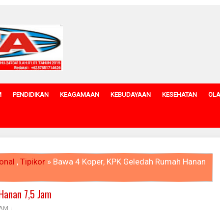
M
PENDIDIKAN
KEAGAMAAN
KEBUDAYAAN
KESEHATAN
OL
onal
,
Tipikor
» Bawa 4 Koper, KPK Geledah Rumah Hanan
Hanan 7,5 Jam
 AM