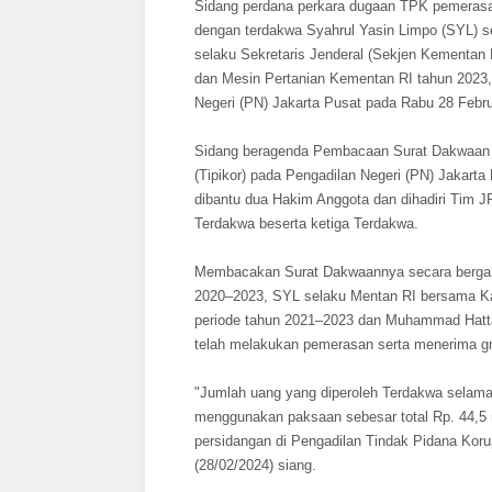
Sidang perdana perkara dugaan TPK pemerasan
dengan terdakwa Syahrul Yasin Limpo (SYL) s
selaku Sekretaris Jenderal (Sekjen Kementan
dan Mesin Pertanian Kementan RI tahun 2023, 
Negeri (PN) Jakarta Pusat pada Rabu 28 Febru
Sidang beragenda Pembacaan Surat Dakwaan Ja
(Tipikor) pada Pengadilan Negeri (PN) Jakart
dibantu dua Hakim Anggota dan dihadiri Tim
Terdakwa beserta ketiga Terdakwa.
Membacakan Surat Dakwaannya secara bergan
2020–2023, SYL selaku Mentan RI bersama Ka
periode tahun 2021–2023 dan Muhammad Hatta
telah melakukan pemerasan serta menerima grat
"Jumlah uang yang diperoleh Terdakwa selama
menggunakan paksaan sebesar total Rp. 44,
persidangan di Pengadilan Tindak Pidana Korup
(28/02/2024) siang.