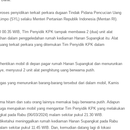
roses penyidikan terkait perkara dugaan Tindak Pidana Pencucian Uang
impo (SYL) selaku Menteri Pertanian Republik Indonesia (Mentan RI).
kul 00.35 WIB, TIm Penyidik KPK tampak membawa 2 (dua) unit alat
ahan dalam penggeledahan rumah kediaman Hanan Supangkat itu. Alat
 uang terkait perkara yang ditemukan Tim Penyidik KPK dalam
rhentikan mobil di depan pagar rumah Hanan Supangkat dan menurunkan
ye, menyusul 2 unit alat penghitung uang berwarna putih.
etugas yang menurunkan barang-barang tersebut dari dalam mobil, Kamis
na hitam dan satu orang lainnya memakai baju berwarna putih. Adapun
juga merupakan mobil yang mengantar Tim Penyidik KPK yang melakukan
at pada Rabu (06/03/2024) malam sekitar pukul 21.30 WIB.
 diketahui meninggalkan rumah kediaman Hanan Supangkat pada Rabu
alam sekitar pukul 11.45 WIB. Dan, kemudian datang lagi di lokasi