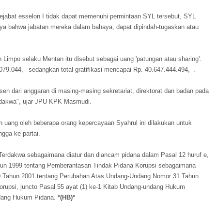
jabat esselon I tidak dapat memenuhi permintaan SYL tersebut, SYL
ya bahwa jabatan mereka dalam bahaya, dapat dipindah-tugaskan atau
 Limpo selaku Mentan itu disebut sebagai uang 'patungan atau sharing'.
79.044,– sedangkan total gratifikasi mencapai Rp. 40.647.444.494,–.
n dari anggaran di masing-masing sekretariat, direktorat dan badan pada
rdakwa", ujar JPU KPK Masmudi.
ng oleh beberapa orang kepercayaan Syahrul ini dilakukan untuk
gga ke partai.
erdakwa sebagaimana diatur dan diancam pidana dalam Pasal 12 huruf e,
un 1999 tentang Pemberantasan Tindak Pidana Korupsi sebagaimana
0 Tahun 2001 tentang Perubahan Atas Undang-Undang Nomor 31 Tahun
rupsi, juncto Pasal 55 ayat (1) ke-1 Kitab Undang-undang Hukum
ndang Hukum Pidana.
*(HB)*