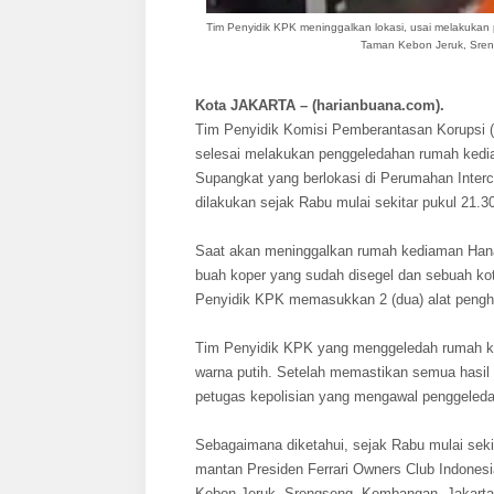
Tim Penyidik KPK meninggalkan lokasi, usai melakuka
Taman Kebon Jeruk, Sreng
Kota JAKARTA – (harianbuana.com).
Tim Penyidik Komisi Pemberantasan Korupsi (KP
selesai melakukan penggeledahan rumah kedi
Supangkat yang berlokasi di Perumahan Inter
dilakukan sejak Rabu mulai sekitar pukul 21.3
Saat akan meninggalkan rumah kediaman Han
buah koper yang sudah disegel dan sebuah kot
Penyidik KPK memasukkan 2 (dua) alat penghit
Tim Penyidik KPK yang menggeledah rumah
warna putih. Setelah memastikan semua hasi
petugas kepolisian yang mengawal penggeled
Sebagaimana diketahui, sejak Rabu mulai se
mantan Presiden Ferrari Owners Club Indones
Kebon Jeruk, Srengseng, Kembangan, Jakarta