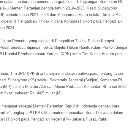
 dalam jabatan dan penerimaan gratifikasi di lingkungan Kementan RI
elaku Menteri Pertanian periode tahun 2019–2023, Kasdi Subagyono
 RI) periode tahun 2021–2023 dan Muhammad Hatta selaku Direktur Alat
digelar di Pengadilan Tindak Pidana Korupsi (Tipikor) pada Pengadilan
ari 2024.
ksa Penuntut yang digelar di Pengadilan Tindak Pidana Korupsi
a Pusat tersebut, dipimpin Ketua Majelis Hakim Rianto Adam Pontoh dengan
 JPU Komisi Pemberantasan Korupsi (KPK) serta Tim Kuasa Hukum para
tian, Tim JPU KPK di antaranya mendakwa bahwa pada rentang tahun
sdi Subagyono (KS) selaku Sekretaris Jenderal (Sekjen) Kementan RI
 (MH) selaku Direktur Alat dan Mesin Pertanian Kementan RI tahun 2023
ifikasi sebesar Rp. 44,5 miliar (M).
 menjabat sebagai Menteri Pertanian Republik Indonesia dengan cara
5 miliar", ungkap JPU KPK Masmudi membacakan Surat Dakwaan dalam
si (Tipikor) pada Pengadilan Negeri (PN) Jakarta Pusat, Rabu