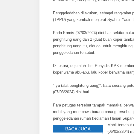
Penggeledahan dilakukan, sebagai rangkaian p
(TPPU) yang kembali menjerat Syahrul Yasin L
Pada Kamis (07/03/2024) dini hari sekitar pu
penghitung uang dan 2 (dua) buah koper tamb
penghitung uang itu, diduga untuk menghitung
penggeledahan tersebut.
Di lokasi, sejumlah Tim Penyidik KPK membe
koper warna abu-abu, lalu koper berwarna oran
"Iya (alat penghitung uang)", kata seorang p
(07/03/2024) dini hari.
Para petugas tersebut tampak memakai berwar
mobil yang membawa barang-barang tersebut 
penggeledahan rumah kediaman Hanan Supangk
Mobil tersebut
BACA JUGA
(06/03/2204) m