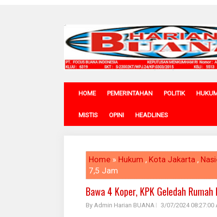
HOME
PEMERINTAHAN
POLITIK
HUKU
MISTIS
OPINI
HEADLINES
Home
»
Hukum
,
Kota Jakarta
,
Nasi
7,5 Jam
Bawa 4 Koper, KPK Geledah Rumah 
By Admin Harian BUANA
3/07/2024 08:27:00