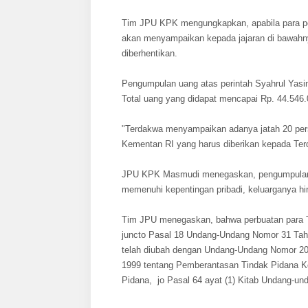
Tim JPU KPK mengungkapkan, apabila para pe
akan menyampaikan kepada jajaran di bawahn
diberhentikan.
Pengumpulan uang atas perintah Syahrul Yasin
Total uang yang didapat mencapai Rp. 44.546.0
"Terdakwa menyampaikan adanya jatah 20 perse
Kementan RI yang harus diberikan kepada Te
JPU KPK Masmudi menegaskan, pengumpulan ua
memenuhi kepentingan pribadi, keluarganya hin
Tim JPU menegaskan, bahwa perbuatan para T
juncto Pasal 18 Undang-Undang Nomor 31 Tah
telah diubah dengan Undang-Undang Nomor 2
1999 tentang Pemberantasan Tindak Pidana Ko
Pidana, jo Pasal 64 ayat (1) Kitab Undang-u