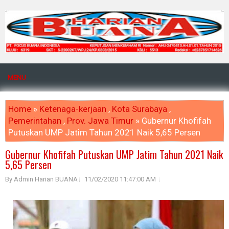
MENU
Home
»
Ketenaga-kerjaan
,
Kota Surabaya
,
Pemerintahan
,
Prov. Jawa Timur
» Gubernur Khofifah
Putuskan UMP Jatim Tahun 2021 Naik 5,65 Persen
Gubernur Khofifah Putuskan UMP Jatim Tahun 2021 Naik
5,65 Persen
By Admin Harian BUANA
11/02/2020 11:47:00 AM