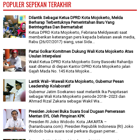
POPULER SEPEKAN TERAKHIR
Dilantik Sebagai Ketua DPRD Kota Mojokerto, Melda
Berharap Terbentuknya Pemerintahan Baru Yang
Berintegritas Dan Bermartabat
Ketua DPRD Kota Mojokerto, Febriana Meldyawati saat
memberikan keterangan pers kepada belasan awak media,
Rabu (26/07/2017) siang, usai Sida...
Partai Golkar Komitmen Dukung Wali Kota Mojokerto Atas
Usulan Interpelasi
Wakil Ketua DPRD Kota Mojokerto Sony Basoeki Rahardjo
saat ditemui di depan Kantor DPRD Kota Mojokerto jalan
Gajah Mada No. 145 Kota Mojoke...
Lantik Wali–Wawali Kota Mojokerto, Gubernur Pesan
Leadership Kolaboratif
Gubernur Jatim Soekarwo saat melantik Ika Puspitasari
sebagai Wali Kota Mojokerto periode 2018–2023 dan
Ahmad Rizal Zakaria sebagai Wakil Wa...
Presiden Jokowi Buka Suara Soal Dugaan Pemerasan
Mentan SYL Oleh Pimpinan KPK
Presiden RI Joko Widodo. Kota JAKARTA –
(harianbuana.com). Presiden Republik Indonesia (RI) Joko
Widodo buka suara soal perkara dugaan pemer...