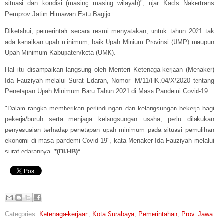
situasi dan kondisi (masing masing wilayah)", ujar Kadis Nakertrans
Pemprov Jatim Himawan Estu Bagijo.
Diketahui, pemerintah secara resmi menyatakan, untuk tahun 2021 tak
ada kenaikan upah minimum, baik Upah Minium Provinsi (UMP) maupun
Upah Minimum Kabupaten/kota (UMK).
Hal itu disampaikan langsung oleh Menteri Ketenaga-kerjaan (Menaker)
Ida Fauziyah melalui Surat Edaran, Nomor: M/11/HK.04/X/2020 tentang
Penetapan Upah Minimum Baru Tahun 2021 di Masa Pandemi Covid-19.
"Dalam rangka memberikan perlindungan dan kelangsungan bekerja bagi
pekerja/buruh serta menjaga kelangsungan usaha, perlu dilakukan
penyesuaian terhadap penetapan upah minimum pada situasi pemulihan
ekonomi di masa pandemi Covid-19", kata Menaker Ida Fauziyah melalui
surat edarannya.
*(DI/HB)*
Categories:
Ketenaga-kerjaan
,
Kota Surabaya
,
Pemerintahan
,
Prov. Jawa