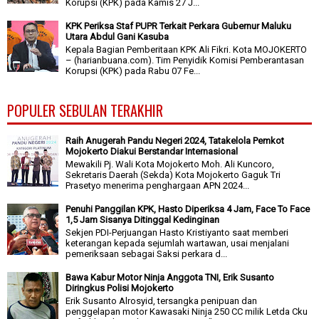
Korupsi (KPK) pada Kamis 27 J...
KPK Periksa Staf PUPR Terkait Perkara Gubernur Maluku
Utara Abdul Gani Kasuba
Kepala Bagian Pemberitaan KPK Ali Fikri. Kota MOJOKERTO
– (harianbuana.com). Tim Penyidik Komisi Pemberantasan
Korupsi (KPK) pada Rabu 07 Fe...
POPULER SEBULAN TERAKHIR
Raih Anugerah Pandu Negeri 2024, Tatakelola Pemkot
Mojokerto Diakui Berstandar Internasional
Mewakili Pj. Wali Kota Mojokerto Moh. Ali Kuncoro,
Sekretaris Daerah (Sekda) Kota Mojokerto Gaguk Tri
Prasetyo menerima penghargaan APN 2024...
Penuhi Panggilan KPK, Hasto Diperiksa 4 Jam, Face To Face
1,5 Jam Sisanya Ditinggal Kedinginan
Sekjen PDI-Perjuangan Hasto Kristiyanto saat memberi
keterangan kepada sejumlah wartawan, usai menjalani
pemeriksaan sebagai Saksi perkara d...
Bawa Kabur Motor Ninja Anggota TNI, Erik Susanto
Diringkus Polisi Mojokerto
Erik Susanto Alrosyid, tersangka penipuan dan
penggelapan motor Kawasaki Ninja 250 CC milik Letda Cku