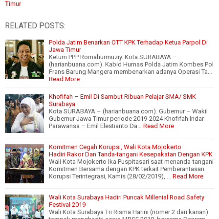
Timur
RELATED POSTS:
Polda Jatim Benarkan OTT KPK Terhadap Ketua Parpol Di
Jawa Timur
Ketum PPP Romahurmuziy. Kota SURABAYA –
(harianbuana.com). Kabid Humas Polda Jatim Kombes Pol
Frans Barung Mangera membenarkan adanya Operasi Ta…
Read More
Khofifah – Emil Di Sambut Ribuan Pelajar SMA/ SMK
Surabaya
Kota SURABAYA – (harianbuana.com). Gubernur – Wakil
Gubernur Jawa Timur periode 2019-2024 Khofifah Indar
Parawansa – Emil Elestianto Da…
Read More
Komitmen Cegah Korupsi, Wali Kota Mojokerto
Hadiri Rakor Dan Tanda-tangani Kesepakatan Dengan KPK
Wali Kota Mojokerto Ika Puspitasari saat menanda-tangani
Komitmen Bersama dengan KPK terkait Pemberantasan
Korupsi Terintegrasi, Kamis (28/02/2019), …
Read More
Wali Kota Surabaya Hadiri Puncak Millenial Road Safety
Festival 2019
Wali Kota Surabaya Tri Risma Harini (nomer 2 dari kanan)