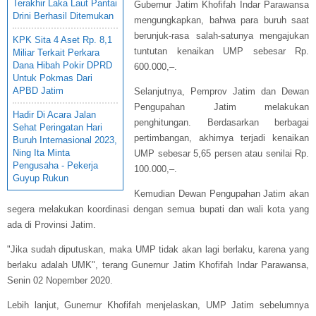
Terakhir Laka Laut Pantai
Gubernur Jatim Khofifah Indar Parawansa
Drini Berhasil Ditemukan
mengungkapkan, bahwa para buruh saat
berunjuk-rasa salah-satunya mengajukan
KPK Sita 4 Aset Rp. 8,1
tuntutan kenaikan UMP sebesar Rp.
Miliar Terkait Perkara
Dana Hibah Pokir DPRD
600.000,–.
Untuk Pokmas Dari
APBD Jatim
Selanjutnya, Pemprov Jatim dan Dewan
Pengupahan Jatim melakukan
Hadir Di Acara Jalan
penghitungan. Berdasarkan berbagai
Sehat Peringatan Hari
pertimbangan, akhirnya terjadi kenaikan
Buruh Internasional 2023,
Ning Ita Minta
UMP sebesar 5,65 persen atau senilai Rp.
Pengusaha - Pekerja
100.000,–.
Guyup Rukun
Kemudian Dewan Pengupahan Jatim akan
segera melakukan koordinasi dengan semua bupati dan wali kota yang
ada di Provinsi Jatim.
"Jika sudah diputuskan, maka UMP tidak akan lagi berlaku, karena yang
berlaku adalah UMK", terang Gunernur Jatim Khofifah Indar Parawansa,
Senin 02 Nopember 2020.
Lebih lanjut, Gunernur Khofifah menjelaskan, UMP Jatim sebelumnya