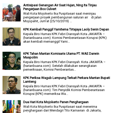
Antisipasi Genangan Air Saat Hujan, Ning Ita Tinjau
Pengerjaan Box Culvert
Wali Kota Mojokerto Ika Puspitasari saat meninjau
pengerjaan proyek pembangunan saluran air di jalan
Mojopahit, Jum'at (25/10/2019) ...
KPK Kembali Panggil Yamitema Tirtajaya Laoly Senin Depan
Kepala Biro Humas KPK Febri Diansyah Kota JAKARTA –
(harianbuana.com). Komisi Pemberantasan Korupsi (KPK)
akan kembali memanggil Yami...
KPK Tahan Mantan Komisaris Utama PT. WAE Darwin
Maspolim
Kepala Biro Humas KPK Febri Diansyah. Kota JAKARTA –
(harianbuana.com). Setelah dilakukan serangkaian
pemeriksaan, Komisi Pemberantas...
KPK Periksa Wagub Lampung Terkait Perkara Mantan Bupati
Lamteng
Kepala Biro Humas KPK Febri Diansyah Kota JAKARTA –
(harianbuana.com). Tim Penyidik Komisi Pemberantasan
Korupsi (KPK) memeriksa Wa...
Dua Hari Kota Mojokerto Panen Penghargaan
Wali Kota Mojokerto Ika Puspitasari saat menerima
penghargaan dari Mendagri Tito Karnavian di Jakarta,