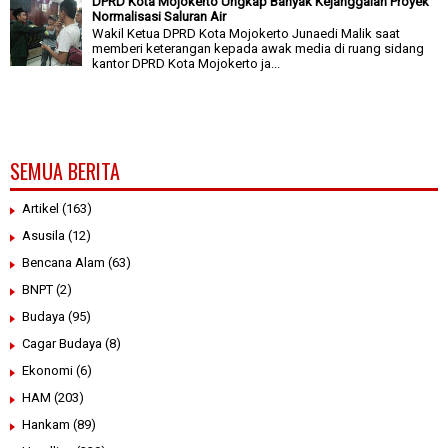
DPRD Kota Mojokerto Ungkap Banyak Kejanggalan Proyek
Normalisasi Saluran Air
Wakil Ketua DPRD Kota Mojokerto Junaedi Malik saat
memberi keterangan kepada awak media di ruang sidang
kantor DPRD Kota Mojokerto ja...
SEMUA BERITA
Artikel
(163)
Asusila
(12)
Bencana Alam
(63)
BNPT
(2)
Budaya
(95)
Cagar Budaya
(8)
Ekonomi
(6)
HAM
(203)
Hankam
(89)