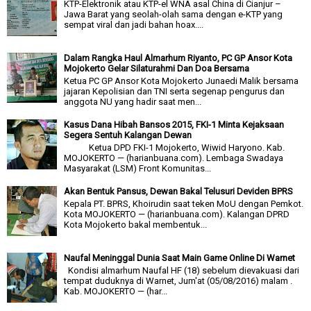
KTP-Elektronik atau KTP-el WNA asal China di Cianjur –
Jawa Barat yang seolah-olah sama dengan e-KTP yang
sempat viral dan jadi bahan hoax....
Dalam Rangka Haul Almarhum Riyanto, PC GP Ansor Kota
Mojokerto Gelar Silaturahmi Dan Doa Bersama
Ketua PC GP Ansor Kota Mojokerto Junaedi Malik bersama
jajaran Kepolisian dan TNI serta segenap pengurus dan
anggota NU yang hadir saat men...
Kasus Dana Hibah Bansos 2015, FKI-1 Minta Kejaksaan
Segera Sentuh Kalangan Dewan
Ketua DPD FKI-1 Mojokerto, Wiwid Haryono. Kab.
MOJOKERTO — (harianbuana.com). Lembaga Swadaya
Masyarakat (LSM) Front Komunitas...
Akan Bentuk Pansus, Dewan Bakal Telusuri Deviden BPRS
Kepala PT. BPRS, Khoirudin saat teken MoU dengan Pemkot.
Kota MOJOKERTO — (harianbuana.com). Kalangan DPRD
Kota Mojokerto bakal membentuk...
Naufal Meninggal Dunia Saat Main Game Online Di Warnet
Kondisi almarhum Naufal HF (18) sebelum dievakuasi dari
tempat duduknya di Warnet, Jum'at (05/08/2016) malam .
Kab. MOJOKERTO — (har...