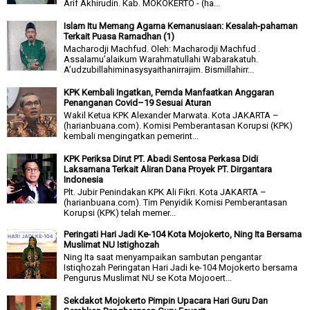
Arif Akhirudin. Kab. MOKOKERTO - (ha...
Islam Itu Memang Agama Kemanusiaan: Kesalah-pahaman
Terkait Puasa Ramadhan (1)
Macharodji Machfud. Oleh: Macharodji Machfud .
Assalamu’alaikum Warahmatullahi Wabarakatuh.
A’udzubillahiminasysyaithanirrajim. Bismillahirr...
KPK Kembali Ingatkan, Pemda Manfaatkan Anggaran
Penanganan Covid–19 Sesuai Aturan
Wakil Ketua KPK Alexander Marwata. Kota JAKARTA –
(harianbuana.com). Komisi Pemberantasan Korupsi (KPK)
kembali mengingatkan pemerint...
KPK Periksa Dirut PT. Abadi Sentosa Perkasa Didi
Laksamana Terkait Aliran Dana Proyek PT. Dirgantara
Indonesia
Plt. Jubir Penindakan KPK Ali Fikri. Kota JAKARTA –
(harianbuana.com). Tim Penyidik Komisi Pemberantasan
Korupsi (KPK) telah memer...
Peringati Hari Jadi Ke-104 Kota Mojokerto, Ning Ita Bersama
Muslimat NU Istighozah
Ning Ita saat menyampaikan sambutan pengantar
Istiqhozah Peringatan Hari Jadi ke-104 Mojokerto bersama
Pengurus Muslimat NU se Kota Mojooert...
Sekdakot Mojokerto Pimpin Upacara Hari Guru Dan