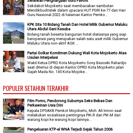
Serahkan Penghargaan Guru Favorit
Sekdakot Mojokerto saat membacakan sambutan
Mendikbudristek dalam upacara HUT PGRI ke-77 dan Hari
Guru Nasional 2022 di halaman Kantor Pemko...
KPK Sita 10 Bidang Tanah Dan Hotel Milik Gubernur Maluku
Utara Abdul Gani Kasuba
Bidang tanah beserta bangunan hotel diatasnya yang siap
beroperasi yang merupakan salah-satu aset milik Gubernur
Maluku Utara non-aktif AGK ...
Partai Golkar Komitmen Dukung Wali Kota Mojokerto Atas
Usulan Interpelasi
Wakil Ketua DPRD Kota Mojokerto Sony Basoeki Rahardjo
saat ditemui di depan Kantor DPRD Kota Mojokerto jalan
Gajah Mada No. 145 Kota Mojoke...
POPULER SETAHUN TERAKHIR
Film Porno, Pendorong Suburnya Seks Bebas Dan
Perkawinan Usia Dini
Kepala DP3AKB Pemkot Mojokerto, Moh. Ali Imron saat
melakukan sosialisasi pentingnya PIK-R dan PIK-M dari
warung kopi ke warung kopi lainnya...
Pengeluaran KTP-el WNA Terjadi Sejak Tahun 2006