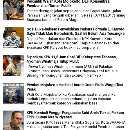
Percantik Wajah Kota Mojokerto, DLH Konsentrasi
Pembenahan Taman Publik
Taman ditengah jalan sepanjang jalan Gajah Mada - jalan
Pahlawan yang tengah dibenahi, Selasa (07/11/2017) siang
Suasana taman di Perum Mage...
Soal Buka-bukaan Penyelidikan Perkara Formula E, Karyoto:
Saya Tidak Mau Berpolemik, Saat Ini Belum Ada Tersangka
Deputi Penindakan dan Eksekusi KPK Karyoto. Kota
JAKARTA – (harianbuana.com). Deputi Penindakan dan
Eksekusi KPK Karyoto tidak mau berpolemi...
Diperiksa KPK 11,5 Jam Soal DID Kabupaten Tabanan,
Nyoman Wiratmaja Tutup Mulut
I Dewa Nyoman Wiratmaja, dosen (ASN) di Fakultas
Ekonomi dan Bisnis Universitas Udayana/ Staf Khusus
Bidang Pembangunan dan Ekonomi Pemkab T...
Pemkot Mojokerto Hadiahi Umroh Gratis Pada Warga Taat
Pajak
Wali Kota Mojokerto Ika Puspitasari saat menyerahkan
hadiah kepada kelurahan kedundung atas capaian
pembayar terbaik kategori Kelurahan besa...
KPK Kembali Panggil Pengusaha Said Amin Terkait Perkara
TPPU Bupati Rita Widyasari
Juru bicara KPK Tessa Mahardhika Sugiarto. Kota JAKARTA
– (harianbuana.com). Tim Penyidik Komisi Pemberantasan