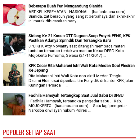
Beberapa Buah Pun Mengandung Sianida
ARTIKEL KESEHATAN : NASIONAL - (harianbuana.com).
Sianida, zat beracun yang sangat berbahaya dan akhir-akhir
ini marak dibicarakan bany...
Sidang Ke-21 Kasus OTT Dugaan Suap Proyek PENS, KPK
Pastikan Adanya Sprindik Dan Tersangka Baru
JPU KPK Atty Novianty saat ditengah membaca materi
tuntutan terhadap terdakwa mantan Ketua DPRD Kota
Mojokerto Purnomo, Selasa (21/11/2017) ...
KPK Cecar Rita Maharani Istri Wali Kota Medan Soal Plesiran
Ke Jepang
Rita Maharani istri Wali Kota non-aktif Medan Tengku
Dzulmi Eldin usai diperiksa tim Penyidik di kantor KPK jalan
Kuningan Persada – ...
Fadhila Hamsyah Tertangkap Saat Jual Sabu Di SPBU
Fadhila Hamsyah, tersangka pengedar sabu . Kab.
MOJOKERTO - (harianbuana.com). Satu lagi pengedar
Narkoba diwilayah hukum Polres ...
POPULER SETIAP SAAT