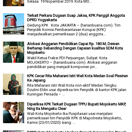
Selasa 19 Nopember 2019. Kota MO...
Terkait Perkara Dugaan Suap Jaksa, KPK Panggil Anggota
DPRD Yogyakarta
Gedung KPK Kota JAKARTA – (harianbuana.com). Tim
Penyidik Komisi Pemberantasan Korupsi (KPK)
menjadwalkan pemeriksaan 2 (dua) anggota...
Alokasi Anggaran Pendidikan Capai Rp. 180 M, Dewan
Berharap Sebanding Dengan Capaian kualitas SDM Kota
Mojokerto
Wakil Ketua Fraksi PDI Perjuangan, Suliyat. Kota
MOJOKERTO – (harianbuana.com). Alokasi anggaran
pendidikan yang menjadi komponen pri...
KPK Cecar Rita Maharani Istri Wali Kota Medan Soal Plesiran
Ke Jepang
Rita Maharani istri Wali Kota non-aktif Medan Tengku
Dzulmi Eldin usai diperiksa tim Penyidik di kantor KPK jalan
Kuningan Persada – ...
Diperiksa KPK Terkait Dugaan TPPU Bupati Mojokerto MKP,
Ning Ita Mengaku Clear
Wali Kota Mojokerto Ika Puspitasari usai menjalani
pemeriksaan tim Penyidik KPK di Mapolresta Mojokerto,
Kamis (23/01/2020) siang. ...