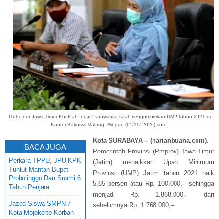
Gubernur Jawa Timur Khofifah Indar Parawansa saat mengumumkan UMP tahun 2021 di
Kantor Bakorwil Malang, Minggu (01/11/ 2020) sore
.
Kota SURABAYA – (harianbuana.com).
BACA JUGA
Pemerintah Provinsi (Pmprov) Jawa Timur
Perkara TPPU, JPU KPK
(Jatim) menaikkan Upah Minimum
Tuntut Mantan Bupati
Provinsi (UMP) Jatim tahun 2021 naik
Probolinggo Dan Suami 6
5,65 persen atau Rp. 100.000,– sehingga
Tahun Penjara
menjadi Rp. 1.868.000,– dari
Jazad Siswa SMPN-7
sebelumnya Rp. 1.768.000,–
Kota Mojokerto Korban