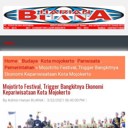
MENU
Home
»
Budaya
,
Kota mojokerto
,
Pariwisata
,
Pemerintahan
» Mojotirto Festival, Trigger Bangkitnya
Ekonomi Kepariwisataan Kota Mojokerto
Mojotirto Festival, Trigger Bangkitnya Ekonomi
Kepariwisataan Kota Mojokerto
By Admin Harian BUANA
3/22/2021 06:45:00 PM