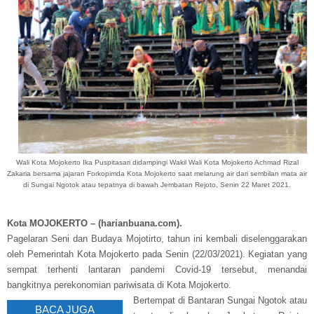
Wali Kota Mojokerto Ika Puspitasari didampingi Wakil Wali Kota Mojokerto Achmad Rizal
Zakaria bersama jajaran Forkopimda Kota Mojokerto saat melarung air dari sembilan mata air
di Sungai Ngotok atau tepatnya di bawah Jembatan Rejoto, Senin 22 Maret 2021
.
Kota MOJOKERTO – (harianbuana.com).
Pagelaran Seni dan Budaya Mojotirto, tahun ini kembali diselenggarakan
oleh Pemerintah Kota Mojokerto pada Senin (22/03/2021). Kegiatan yang
sempat terhenti lantaran pandemi Covid-19 tersebut, menandai
bangkitnya perekonomian pariwisata di Kota Mojokerto.
Bertempat di Bantaran Sungai Ngotok atau
BACA JUGA