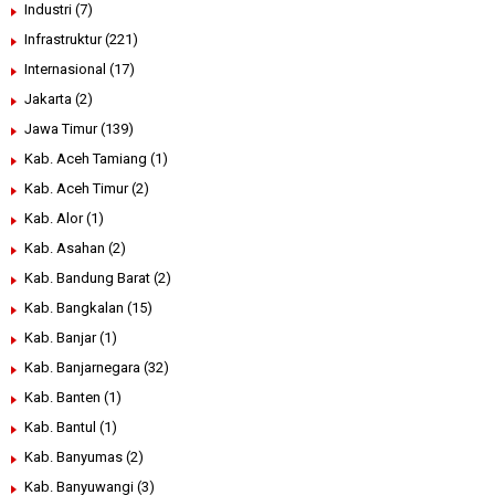
Industri
(7)
Infrastruktur
(221)
Internasional
(17)
Jakarta
(2)
Jawa Timur
(139)
Kab. Aceh Tamiang
(1)
Kab. Aceh Timur
(2)
Kab. Alor
(1)
Kab. Asahan
(2)
Kab. Bandung Barat
(2)
Kab. Bangkalan
(15)
Kab. Banjar
(1)
Kab. Banjarnegara
(32)
Kab. Banten
(1)
Kab. Bantul
(1)
Kab. Banyumas
(2)
Kab. Banyuwangi
(3)