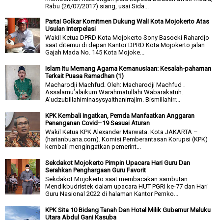
Rabu (26/07/2017) siang, usai Sida...
Partai Golkar Komitmen Dukung Wali Kota Mojokerto Atas
Usulan Interpelasi
Wakil Ketua DPRD Kota Mojokerto Sony Basoeki Rahardjo
saat ditemui di depan Kantor DPRD Kota Mojokerto jalan
Gajah Mada No. 145 Kota Mojoke...
Islam Itu Memang Agama Kemanusiaan: Kesalah-pahaman
Terkait Puasa Ramadhan (1)
Macharodji Machfud. Oleh: Macharodji Machfud .
Assalamu’alaikum Warahmatullahi Wabarakatuh.
A’udzubillahiminasysyaithanirrajim. Bismillahirr...
KPK Kembali Ingatkan, Pemda Manfaatkan Anggaran
Penanganan Covid–19 Sesuai Aturan
Wakil Ketua KPK Alexander Marwata. Kota JAKARTA –
(harianbuana.com). Komisi Pemberantasan Korupsi (KPK)
kembali mengingatkan pemerint...
Sekdakot Mojokerto Pimpin Upacara Hari Guru Dan
Serahkan Penghargaan Guru Favorit
Sekdakot Mojokerto saat membacakan sambutan
Mendikbudristek dalam upacara HUT PGRI ke-77 dan Hari
Guru Nasional 2022 di halaman Kantor Pemko...
KPK Sita 10 Bidang Tanah Dan Hotel Milik Gubernur Maluku
Utara Abdul Gani Kasuba