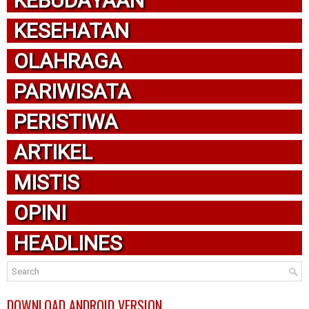
KEBUDAYAAN
KESEHATAN
OLAHRAGA
PARIWISATA
PERISTIWA
ARTIKEL
MISTIS
OPINI
HEADLINES
DOWNLOAD ANDROID VERSION