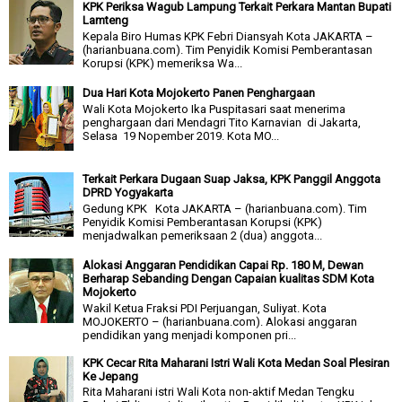
KPK Periksa Wagub Lampung Terkait Perkara Mantan Bupati
Lamteng
Kepala Biro Humas KPK Febri Diansyah Kota JAKARTA –
(harianbuana.com). Tim Penyidik Komisi Pemberantasan
Korupsi (KPK) memeriksa Wa...
Dua Hari Kota Mojokerto Panen Penghargaan
Wali Kota Mojokerto Ika Puspitasari saat menerima
penghargaan dari Mendagri Tito Karnavian di Jakarta,
Selasa 19 Nopember 2019. Kota MO...
Terkait Perkara Dugaan Suap Jaksa, KPK Panggil Anggota
DPRD Yogyakarta
Gedung KPK Kota JAKARTA – (harianbuana.com). Tim
Penyidik Komisi Pemberantasan Korupsi (KPK)
menjadwalkan pemeriksaan 2 (dua) anggota...
Alokasi Anggaran Pendidikan Capai Rp. 180 M, Dewan
Berharap Sebanding Dengan Capaian kualitas SDM Kota
Mojokerto
Wakil Ketua Fraksi PDI Perjuangan, Suliyat. Kota
MOJOKERTO – (harianbuana.com). Alokasi anggaran
pendidikan yang menjadi komponen pri...
KPK Cecar Rita Maharani Istri Wali Kota Medan Soal Plesiran
Ke Jepang
Rita Maharani istri Wali Kota non-aktif Medan Tengku