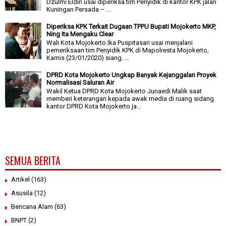
Dzulmi Eldin usai diperiksa tim Penyidik di kantor KPK jalan
Kuningan Persada – ...
Diperiksa KPK Terkait Dugaan TPPU Bupati Mojokerto MKP,
Ning Ita Mengaku Clear
Wali Kota Mojokerto Ika Puspitasari usai menjalani
pemeriksaan tim Penyidik KPK di Mapolresta Mojokerto,
Kamis (23/01/2020) siang. ...
DPRD Kota Mojokerto Ungkap Banyak Kejanggalan Proyek
Normalisasi Saluran Air
Wakil Ketua DPRD Kota Mojokerto Junaedi Malik saat
memberi keterangan kepada awak media di ruang sidang
kantor DPRD Kota Mojokerto ja...
SEMUA BERITA
Artikel
(163)
Asusila
(12)
Bencana Alam
(63)
BNPT
(2)