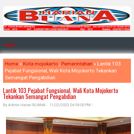
MENU
Home
»
Kota mojokerto
,
Pemerintahan
» Lantik 103
Pejabat Fungsional, Wali Kota Mojokerto Tekankan
Semangat Pengabdian
Lantik 103 Pejabat Fungsional, Wali Kota Mojokerto
Tekankan Semangat Pengabdian
By Admin Harian BUANA
11/22/2023 04:59:00 PM