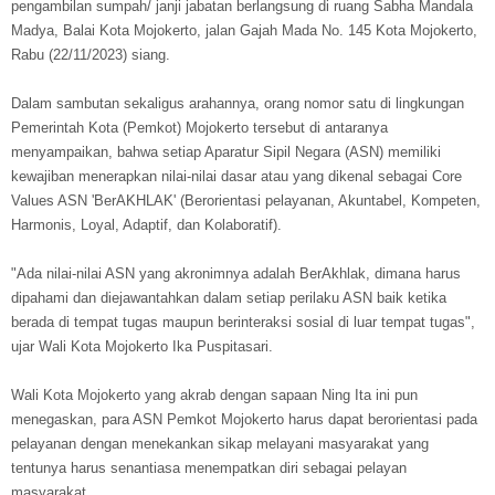
pengambilan sumpah/ janji jabatan berlangsung di ruang Sabha Mandala
Madya, Balai Kota Mojokerto, jalan Gajah Mada No. 145 Kota Mojokerto,
Rabu (22/11/2023) siang.
Dalam sambutan sekaligus arahannya, orang nomor satu di lingkungan
Pemerintah Kota (Pemkot) Mojokerto tersebut di antaranya
menyampaikan, bahwa setiap Aparatur Sipil Negara (ASN) memiliki
kewajiban menerapkan nilai-nilai dasar atau yang dikenal sebagai Core
Values ASN 'BerAKHLAK' (Berorientasi pelayanan, Akuntabel, Kompeten,
Harmonis, Loyal, Adaptif, dan Kolaboratif).
"Ada nilai-nilai ASN yang akronimnya adalah BerAkhlak, dimana harus
dipahami dan diejawantahkan dalam setiap perilaku ASN baik ketika
berada di tempat tugas maupun berinteraksi sosial di luar tempat tugas",
ujar Wali Kota Mojokerto Ika Puspitasari.
Wali Kota Mojokerto yang akrab dengan sapaan Ning Ita ini pun
menegaskan, para ASN Pemkot Mojokerto harus dapat berorientasi pada
pelayanan dengan menekankan sikap melayani masyarakat yang
tentunya harus senantiasa menempatkan diri sebagai pelayan
masyarakat.