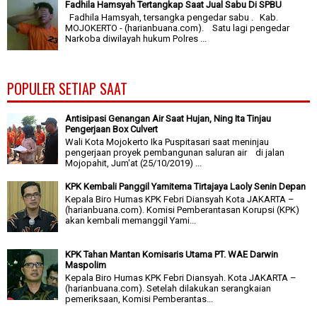
Fadhila Hamsyah Tertangkap Saat Jual Sabu Di SPBU
Fadhila Hamsyah, tersangka pengedar sabu . Kab.
MOJOKERTO - (harianbuana.com). Satu lagi pengedar
Narkoba diwilayah hukum Polres ...
POPULER SETIAP SAAT
Antisipasi Genangan Air Saat Hujan, Ning Ita Tinjau
Pengerjaan Box Culvert
Wali Kota Mojokerto Ika Puspitasari saat meninjau
pengerjaan proyek pembangunan saluran air di jalan
Mojopahit, Jum'at (25/10/2019) ...
KPK Kembali Panggil Yamitema Tirtajaya Laoly Senin Depan
Kepala Biro Humas KPK Febri Diansyah Kota JAKARTA –
(harianbuana.com). Komisi Pemberantasan Korupsi (KPK)
akan kembali memanggil Yami...
KPK Tahan Mantan Komisaris Utama PT. WAE Darwin
Maspolim
Kepala Biro Humas KPK Febri Diansyah. Kota JAKARTA –
(harianbuana.com). Setelah dilakukan serangkaian
pemeriksaan, Komisi Pemberantas...