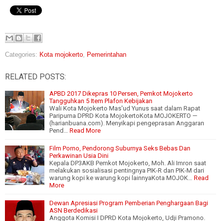
Categories:
Kota mojokerto
,
Pemerintahan
RELATED POSTS:
APBD 2017 Dikepras 10 Persen, Pemkot Mojokerto
Tangguhkan 5 Item Plafon Kebijakan
Wali Kota Mojokerto Mas'ud Yunus saat dalam Rapat
Paripurna DPRD Kota MojokertoKota MOJOKERTO —
(harianbuana.com). Menyikapi pengeprasan Anggaran
Pend…
Read More
Film Porno, Pendorong Suburnya Seks Bebas Dan
Perkawinan Usia Dini
Kepala DP3AKB Pemkot Mojokerto, Moh. Ali Imron saat
melakukan sosialisasi pentingnya PIK-R dan PIK-M dari
warung kopi ke warung kopi lainnyaKota MOJOK…
Read
More
Dewan Apresiasi Program Pemberian Penghargaan Bagi
ASN Berdedikasi
Anggota Komisi I DPRD Kota Mojokerto, Udji Pramono.