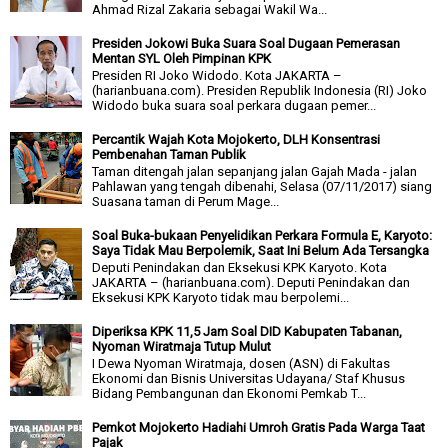
Ahmad Rizal Zakaria sebagai Wakil Wa...
Presiden Jokowi Buka Suara Soal Dugaan Pemerasan
Mentan SYL Oleh Pimpinan KPK
Presiden RI Joko Widodo. Kota JAKARTA –
(harianbuana.com). Presiden Republik Indonesia (RI) Joko
Widodo buka suara soal perkara dugaan pemer...
Percantik Wajah Kota Mojokerto, DLH Konsentrasi
Pembenahan Taman Publik
Taman ditengah jalan sepanjang jalan Gajah Mada - jalan
Pahlawan yang tengah dibenahi, Selasa (07/11/2017) siang
Suasana taman di Perum Mage...
Soal Buka-bukaan Penyelidikan Perkara Formula E, Karyoto:
Saya Tidak Mau Berpolemik, Saat Ini Belum Ada Tersangka
Deputi Penindakan dan Eksekusi KPK Karyoto. Kota
JAKARTA – (harianbuana.com). Deputi Penindakan dan
Eksekusi KPK Karyoto tidak mau berpolemi...
Diperiksa KPK 11,5 Jam Soal DID Kabupaten Tabanan,
Nyoman Wiratmaja Tutup Mulut
I Dewa Nyoman Wiratmaja, dosen (ASN) di Fakultas
Ekonomi dan Bisnis Universitas Udayana/ Staf Khusus
Bidang Pembangunan dan Ekonomi Pemkab T...
Pemkot Mojokerto Hadiahi Umroh Gratis Pada Warga Taat
Pajak