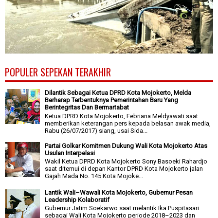
POPULER SEPEKAN TERAKHIR
Dilantik Sebagai Ketua DPRD Kota Mojokerto, Melda
Berharap Terbentuknya Pemerintahan Baru Yang
Berintegritas Dan Bermartabat
Ketua DPRD Kota Mojokerto, Febriana Meldyawati saat
memberikan keterangan pers kepada belasan awak media,
Rabu (26/07/2017) siang, usai Sida...
Partai Golkar Komitmen Dukung Wali Kota Mojokerto Atas
Usulan Interpelasi
Wakil Ketua DPRD Kota Mojokerto Sony Basoeki Rahardjo
saat ditemui di depan Kantor DPRD Kota Mojokerto jalan
Gajah Mada No. 145 Kota Mojoke...
Lantik Wali–Wawali Kota Mojokerto, Gubernur Pesan
Leadership Kolaboratif
Gubernur Jatim Soekarwo saat melantik Ika Puspitasari
sebagai Wali Kota Mojokerto periode 2018–2023 dan