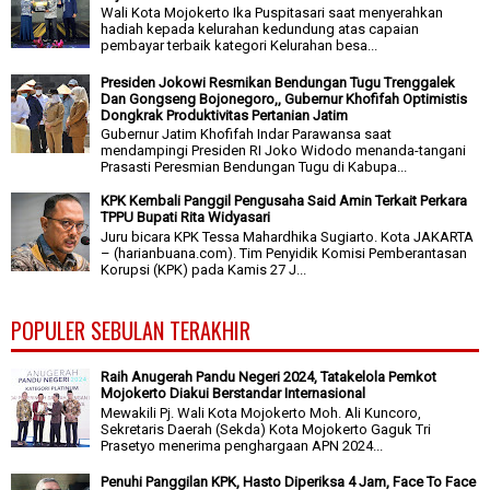
Wali Kota Mojokerto Ika Puspitasari saat menyerahkan
hadiah kepada kelurahan kedundung atas capaian
pembayar terbaik kategori Kelurahan besa...
Presiden Jokowi Resmikan Bendungan Tugu Trenggalek
Dan Gongseng Bojonegoro,, Gubernur Khofifah Optimistis
Dongkrak Produktivitas Pertanian Jatim
Gubernur Jatim Khofifah Indar Parawansa saat
mendampingi Presiden RI Joko Widodo menanda-tangani
Prasasti Peresmian Bendungan Tugu di Kabupa...
KPK Kembali Panggil Pengusaha Said Amin Terkait Perkara
TPPU Bupati Rita Widyasari
Juru bicara KPK Tessa Mahardhika Sugiarto. Kota JAKARTA
– (harianbuana.com). Tim Penyidik Komisi Pemberantasan
Korupsi (KPK) pada Kamis 27 J...
POPULER SEBULAN TERAKHIR
Raih Anugerah Pandu Negeri 2024, Tatakelola Pemkot
Mojokerto Diakui Berstandar Internasional
Mewakili Pj. Wali Kota Mojokerto Moh. Ali Kuncoro,
Sekretaris Daerah (Sekda) Kota Mojokerto Gaguk Tri
Prasetyo menerima penghargaan APN 2024...
Penuhi Panggilan KPK, Hasto Diperiksa 4 Jam, Face To Face