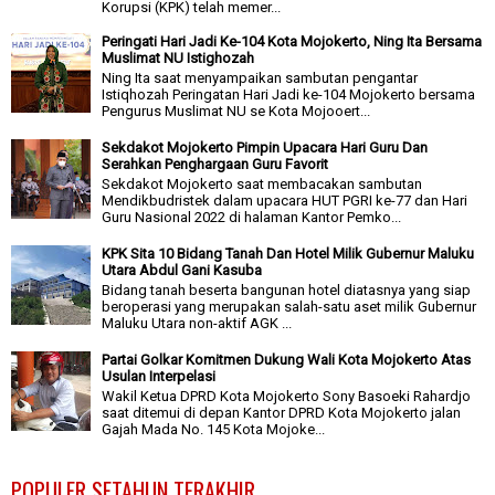
Korupsi (KPK) telah memer...
Peringati Hari Jadi Ke-104 Kota Mojokerto, Ning Ita Bersama
Muslimat NU Istighozah
Ning Ita saat menyampaikan sambutan pengantar
Istiqhozah Peringatan Hari Jadi ke-104 Mojokerto bersama
Pengurus Muslimat NU se Kota Mojooert...
Sekdakot Mojokerto Pimpin Upacara Hari Guru Dan
Serahkan Penghargaan Guru Favorit
Sekdakot Mojokerto saat membacakan sambutan
Mendikbudristek dalam upacara HUT PGRI ke-77 dan Hari
Guru Nasional 2022 di halaman Kantor Pemko...
KPK Sita 10 Bidang Tanah Dan Hotel Milik Gubernur Maluku
Utara Abdul Gani Kasuba
Bidang tanah beserta bangunan hotel diatasnya yang siap
beroperasi yang merupakan salah-satu aset milik Gubernur
Maluku Utara non-aktif AGK ...
Partai Golkar Komitmen Dukung Wali Kota Mojokerto Atas
Usulan Interpelasi
Wakil Ketua DPRD Kota Mojokerto Sony Basoeki Rahardjo
saat ditemui di depan Kantor DPRD Kota Mojokerto jalan
Gajah Mada No. 145 Kota Mojoke...
POPULER SETAHUN TERAKHIR