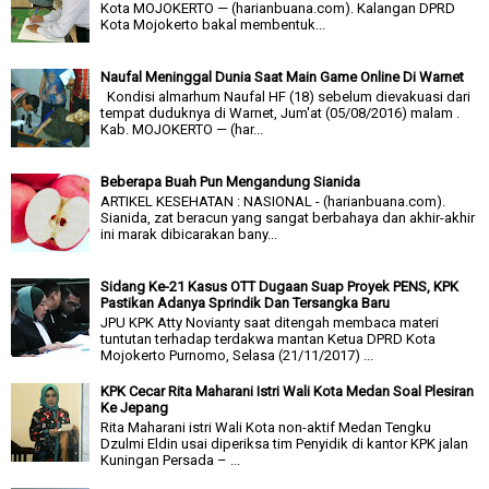
Kota MOJOKERTO — (harianbuana.com). Kalangan DPRD
Kota Mojokerto bakal membentuk...
Naufal Meninggal Dunia Saat Main Game Online Di Warnet
Kondisi almarhum Naufal HF (18) sebelum dievakuasi dari
tempat duduknya di Warnet, Jum'at (05/08/2016) malam .
Kab. MOJOKERTO — (har...
Beberapa Buah Pun Mengandung Sianida
ARTIKEL KESEHATAN : NASIONAL - (harianbuana.com).
Sianida, zat beracun yang sangat berbahaya dan akhir-akhir
ini marak dibicarakan bany...
Sidang Ke-21 Kasus OTT Dugaan Suap Proyek PENS, KPK
Pastikan Adanya Sprindik Dan Tersangka Baru
JPU KPK Atty Novianty saat ditengah membaca materi
tuntutan terhadap terdakwa mantan Ketua DPRD Kota
Mojokerto Purnomo, Selasa (21/11/2017) ...
KPK Cecar Rita Maharani Istri Wali Kota Medan Soal Plesiran
Ke Jepang
Rita Maharani istri Wali Kota non-aktif Medan Tengku
Dzulmi Eldin usai diperiksa tim Penyidik di kantor KPK jalan
Kuningan Persada – ...