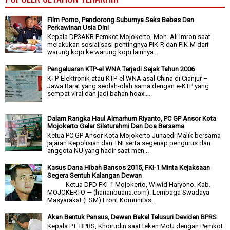
Film Porno, Pendorong Suburnya Seks Bebas Dan
Perkawinan Usia Dini
Kepala DP3AKB Pemkot Mojokerto, Moh. Ali Imron saat
melakukan sosialisasi pentingnya PIK-R dan PIK-M dari
warung kopi ke warung kopi lainnya...
Pengeluaran KTP-el WNA Terjadi Sejak Tahun 2006
KTP-Elektronik atau KTP-el WNA asal China di Cianjur –
Jawa Barat yang seolah-olah sama dengan e-KTP yang
sempat viral dan jadi bahan hoax....
Dalam Rangka Haul Almarhum Riyanto, PC GP Ansor Kota
Mojokerto Gelar Silaturahmi Dan Doa Bersama
Ketua PC GP Ansor Kota Mojokerto Junaedi Malik bersama
jajaran Kepolisian dan TNI serta segenap pengurus dan
anggota NU yang hadir saat men...
Kasus Dana Hibah Bansos 2015, FKI-1 Minta Kejaksaan
Segera Sentuh Kalangan Dewan
Ketua DPD FKI-1 Mojokerto, Wiwid Haryono. Kab.
MOJOKERTO — (harianbuana.com). Lembaga Swadaya
Masyarakat (LSM) Front Komunitas...
Akan Bentuk Pansus, Dewan Bakal Telusuri Deviden BPRS
Kepala PT. BPRS, Khoirudin saat teken MoU dengan Pemkot.