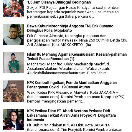
1,5 Jam Sisanya Ditinggal Kedinginan
Sekjen PDI-Perjuangan Hasto Kristiyanto saat memberi
keterangan kepada sejumlah wartawan, usai menjalani
pemeriksaan sebagai Saksi perkara d...
Bawa Kabur Motor Ninja Anggota TNI, Erik Susanto
Diringkus Polisi Mojokerto
Erik Susanto Alrosyid, tersangka penipuan dan
penggelapan motor Kawasaki Ninja 250 CC milik Letda Cku
Arif Akhirudin. Kab. MOKOKERTO - (ha...
Islam Itu Memang Agama Kemanusiaan: Kesalah-pahaman
Terkait Puasa Ramadhan (1)
Macharodji Machfud. Oleh: Macharodji Machfud .
Assalamu’alaikum Warahmatullahi Wabarakatuh.
A’udzubillahiminasysyaithanirrajim. Bismillahirr...
KPK Kembali Ingatkan, Pemda Manfaatkan Anggaran
Penanganan Covid–19 Sesuai Aturan
Wakil Ketua KPK Alexander Marwata. Kota JAKARTA –
(harianbuana.com). Komisi Pemberantasan Korupsi (KPK)
kembali mengingatkan pemerint...
KPK Periksa Dirut PT. Abadi Sentosa Perkasa Didi
Laksamana Terkait Aliran Dana Proyek PT. Dirgantara
Indonesia
Plt. Jubir Penindakan KPK Ali Fikri. Kota JAKARTA –
(harianbuana.com). Tim Penyidik Komisi Pemberantasan