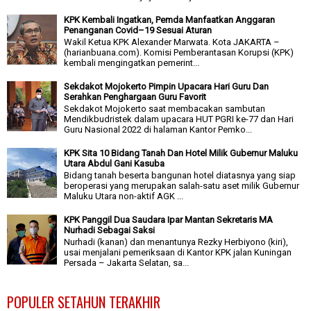
KPK Kembali Ingatkan, Pemda Manfaatkan Anggaran
Penanganan Covid–19 Sesuai Aturan
Wakil Ketua KPK Alexander Marwata. Kota JAKARTA –
(harianbuana.com). Komisi Pemberantasan Korupsi (KPK)
kembali mengingatkan pemerint...
Sekdakot Mojokerto Pimpin Upacara Hari Guru Dan
Serahkan Penghargaan Guru Favorit
Sekdakot Mojokerto saat membacakan sambutan
Mendikbudristek dalam upacara HUT PGRI ke-77 dan Hari
Guru Nasional 2022 di halaman Kantor Pemko...
KPK Sita 10 Bidang Tanah Dan Hotel Milik Gubernur Maluku
Utara Abdul Gani Kasuba
Bidang tanah beserta bangunan hotel diatasnya yang siap
beroperasi yang merupakan salah-satu aset milik Gubernur
Maluku Utara non-aktif AGK ...
KPK Panggil Dua Saudara Ipar Mantan Sekretaris MA
Nurhadi Sebagai Saksi
Nurhadi (kanan) dan menantunya Rezky Herbiyono (kiri),
usai menjalani pemeriksaan di Kantor KPK jalan Kuningan
Persada – Jakarta Selatan, sa...
POPULER SETAHUN TERAKHIR