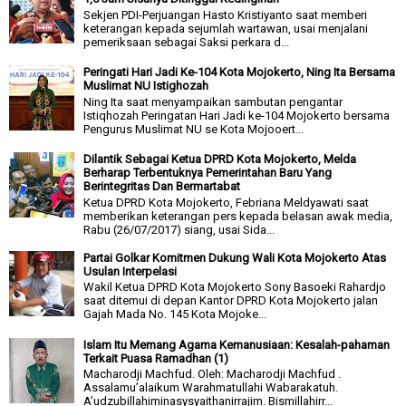
Sekjen PDI-Perjuangan Hasto Kristiyanto saat memberi
keterangan kepada sejumlah wartawan, usai menjalani
pemeriksaan sebagai Saksi perkara d...
Peringati Hari Jadi Ke-104 Kota Mojokerto, Ning Ita Bersama
Muslimat NU Istighozah
Ning Ita saat menyampaikan sambutan pengantar
Istiqhozah Peringatan Hari Jadi ke-104 Mojokerto bersama
Pengurus Muslimat NU se Kota Mojooert...
Dilantik Sebagai Ketua DPRD Kota Mojokerto, Melda
Berharap Terbentuknya Pemerintahan Baru Yang
Berintegritas Dan Bermartabat
Ketua DPRD Kota Mojokerto, Febriana Meldyawati saat
memberikan keterangan pers kepada belasan awak media,
Rabu (26/07/2017) siang, usai Sida...
Partai Golkar Komitmen Dukung Wali Kota Mojokerto Atas
Usulan Interpelasi
Wakil Ketua DPRD Kota Mojokerto Sony Basoeki Rahardjo
saat ditemui di depan Kantor DPRD Kota Mojokerto jalan
Gajah Mada No. 145 Kota Mojoke...
Islam Itu Memang Agama Kemanusiaan: Kesalah-pahaman
Terkait Puasa Ramadhan (1)
Macharodji Machfud. Oleh: Macharodji Machfud .
Assalamu’alaikum Warahmatullahi Wabarakatuh.
A’udzubillahiminasysyaithanirrajim. Bismillahirr...