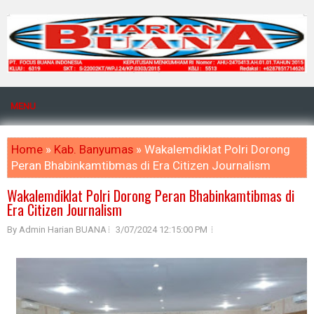
MENU
Home
»
Kab. Banyumas
» Wakalemdiklat Polri Dorong
Peran Bhabinkamtibmas di Era Citizen Journalism
Wakalemdiklat Polri Dorong Peran Bhabinkamtibmas di
Era Citizen Journalism
By Admin Harian BUANA
3/07/2024 12:15:00 PM