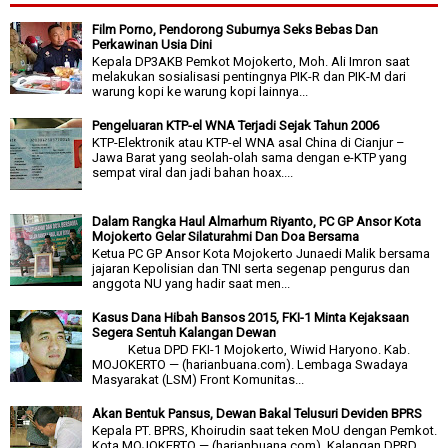
Film Porno, Pendorong Suburnya Seks Bebas Dan
Perkawinan Usia Dini
Kepala DP3AKB Pemkot Mojokerto, Moh. Ali Imron saat
melakukan sosialisasi pentingnya PIK-R dan PIK-M dari
warung kopi ke warung kopi lainnya...
Pengeluaran KTP-el WNA Terjadi Sejak Tahun 2006
KTP-Elektronik atau KTP-el WNA asal China di Cianjur –
Jawa Barat yang seolah-olah sama dengan e-KTP yang
sempat viral dan jadi bahan hoax....
Dalam Rangka Haul Almarhum Riyanto, PC GP Ansor Kota
Mojokerto Gelar Silaturahmi Dan Doa Bersama
Ketua PC GP Ansor Kota Mojokerto Junaedi Malik bersama
jajaran Kepolisian dan TNI serta segenap pengurus dan
anggota NU yang hadir saat men...
Kasus Dana Hibah Bansos 2015, FKI-1 Minta Kejaksaan
Segera Sentuh Kalangan Dewan
Ketua DPD FKI-1 Mojokerto, Wiwid Haryono. Kab.
MOJOKERTO — (harianbuana.com). Lembaga Swadaya
Masyarakat (LSM) Front Komunitas...
Akan Bentuk Pansus, Dewan Bakal Telusuri Deviden BPRS
Kepala PT. BPRS, Khoirudin saat teken MoU dengan Pemkot.
Kota MOJOKERTO — (harianbuana.com). Kalangan DPRD