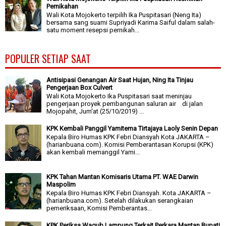
Pernikahan
Wali Kota Mojokerto terpilih Ika Puspitasari (Neng Ita)
bersama sang suami Supriyadi Karima Saiful dalam salah-
satu moment resepsi pernikah...
POPULER SETIAP SAAT
Antisipasi Genangan Air Saat Hujan, Ning Ita Tinjau
Pengerjaan Box Culvert
Wali Kota Mojokerto Ika Puspitasari saat meninjau
pengerjaan proyek pembangunan saluran air di jalan
Mojopahit, Jum'at (25/10/2019) ...
KPK Kembali Panggil Yamitema Tirtajaya Laoly Senin Depan
Kepala Biro Humas KPK Febri Diansyah Kota JAKARTA –
(harianbuana.com). Komisi Pemberantasan Korupsi (KPK)
akan kembali memanggil Yami...
KPK Tahan Mantan Komisaris Utama PT. WAE Darwin
Maspolim
Kepala Biro Humas KPK Febri Diansyah. Kota JAKARTA –
(harianbuana.com). Setelah dilakukan serangkaian
pemeriksaan, Komisi Pemberantas...
KPK Periksa Wagub Lampung Terkait Perkara Mantan Bupati