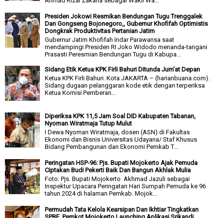
Ahmad Rizal Zakaria sebagai Wakil Wa...
Presiden Jokowi Resmikan Bendungan Tugu Trenggalek
Dan Gongseng Bojonegoro,, Gubernur Khofifah Optimistis
Dongkrak Produktivitas Pertanian Jatim
Gubernur Jatim Khofifah Indar Parawansa saat
mendampingi Presiden RI Joko Widodo menanda-tangani
Prasasti Peresmian Bendungan Tugu di Kabupa...
Sidang Etik Ketua KPK Firli Bahuri Ditunda Jum'at Depan
Ketua KPK Firli Bahuri. Kota JAKARTA – (harianbuana.com).
Sidang dugaan pelanggaran kode etik dengan terperiksa
Ketua Komisi Pemberan...
Diperiksa KPK 11,5 Jam Soal DID Kabupaten Tabanan,
Nyoman Wiratmaja Tutup Mulut
I Dewa Nyoman Wiratmaja, dosen (ASN) di Fakultas
Ekonomi dan Bisnis Universitas Udayana/ Staf Khusus
Bidang Pembangunan dan Ekonomi Pemkab T...
Peringatan HSP-96: Pjs. Bupati Mojokerto Ajak Pemuda
Ciptakan Budi Pekerti Baik Dan Bangun Akhlak Mulia
Foto: Pjs. Bupati Mojokerto Akhmad Jazuli sebagai
Inspektur Upacara Peringatan Hari Sumpah Pemuda ke 96
tahun 2024 di halaman Pemkab. Mojok...
Permudah Tata Kelola Kearsipan Dan Ikhtiar Tingkatkan
SPBE, Pemkot Mojokerto Launching Aplikasi Srikandi