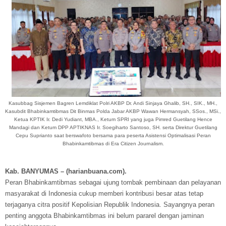
Kasubbag Sisjemen Bagren Lemdiklat Polri AKBP Dr. Andi Sinjaya Ghalib, SH., SIK., MH.,
Kasubdit Bhabinkamtibmas Dit Binmas Polda Jabar AKBP Wawan Hermansyah, SSos., MSi.,
Ketua KPTIK Ir. Dedi Yudiant, MBA., Ketum SPRI yang juga Pimred Guetilang Hence
Mandagi dan Ketum DPP APTIKNAS Ir. Soegiharto Santoso, SH. serta Direktur Guetilang
Cepu Suprianto saat berswafoto bersama para peserta Asistensi Optimalisasi Peran
Bhabinkamtibmas di Era Citizen Journalism.
Kab. BANYUMAS – (harianbuana.com).
Peran Bhabinkamtibmas sebagai ujung tombak pembinaan dan pelayanan
masyarakat di Indonesia cukup memberi kontribusi besar atas tetap
terjaganya citra positif Kepolisian Republik Indonesia. Sayangnya peran
penting anggota Bhabinkamtibmas ini belum pararel dengan jaminan