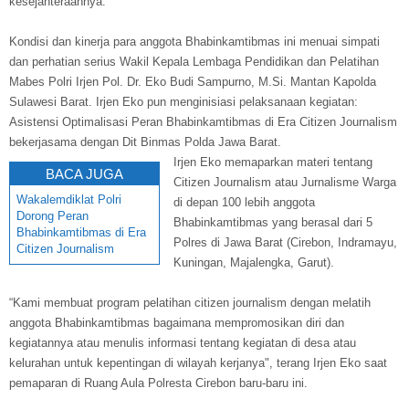
kesejahteraannya.
Kondisi dan kinerja para anggota Bhabinkamtibmas ini menuai simpati
dan perhatian serius Wakil Kepala Lembaga Pendidikan dan Pelatihan
Mabes Polri Irjen Pol. Dr. Eko Budi Sampurno, M.Si. Mantan Kapolda
Sulawesi Barat. Irjen Eko pun menginisiasi pelaksanaan kegiatan:
Asistensi Optimalisasi Peran Bhabinkamtibmas di Era Citizen Journalism
bekerjasama dengan Dit Binmas Polda Jawa Barat.
Irjen Eko memaparkan materi tentang
BACA JUGA
Citizen Journalism atau Jurnalisme Warga
Wakalemdiklat Polri
di depan 100 lebih anggota
Dorong Peran
Bhabinkamtibmas yang berasal dari 5
Bhabinkamtibmas di Era
Polres di Jawa Barat (Cirebon, Indramayu,
Citizen Journalism
Kuningan, Majalengka, Garut).
“Kami membuat program pelatihan citizen journalism dengan melatih
anggota Bhabinkamtibmas bagaimana mempromosikan diri dan
kegiatannya atau menulis informasi tentang kegiatan di desa atau
kelurahan untuk kepentingan di wilayah kerjanya", terang Irjen Eko saat
pemaparan di Ruang Aula Polresta Cirebon baru-baru ini.