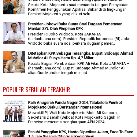
Sekda Kota Mojokerto saat menanda-tangani Pernyataan
Komitmen Penggunakan Aplikasi Srikandi di lingkungan
Pemkot Mojokerto yang diikuti selu...
Presiden Jokowi Buka Suara Soal Dugaan Pemerasan
Mentan SYL Oleh Pimpinan KPK
Presiden RI Joko Widodo. Kota JAKARTA –
(harianbuana.com). Presiden Republik Indonesia (RI) Joko
Widodo buka suara soal perkara dugaan pemer...
Ditetapkan KPK Sebagai Tersangka, Bupati Sidoarjo Ahmad
Muhdlor Ali Punya Harta Rp. 4,7 Miliar
Kepala Bagian Pemberitaan KPK Ali Fikri. Kota JAKARTA –
(harianbuana.com). Bupati Sidoarjo Ahmad Muhdlor Ali
alias Gus Muhdlor tengah menjad...
POPULER SEBULAN TERAKHIR
Raih Anugerah Pandu Negeri 2024, Tatakelola Pemkot
Mojokerto Diakui Berstandar Internasional
Mewakili Pj. Wali Kota Mojokerto Moh. Ali Kuncoro,
Sekretaris Daerah (Sekda) Kota Mojokerto Gaguk Tri
Prasetyo menerima penghargaan APN 2024...
Penuhi Panggilan KPK, Hasto Diperiksa 4 Jam, Face To Face
1,5 Jam Sisanya Ditinggal Kedinginan