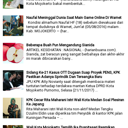
Kota Mojokerto bakal membentuk...
Naufal Meninggal Dunia Saat Main Game Online Di Warnet
Kondisi almarhum Naufal HF (18) sebelum dievakuasi dari
tempat duduknya di Warnet, Jum'at (05/08/2016) malam .
Kab. MOJOKERTO — (har...
Beberapa Buah Pun Mengandung Sianida
ARTIKEL KESEHATAN : NASIONAL - (harianbuana.com).
Sianida, zat beracun yang sangat berbahaya dan akhir-akhir
ini marak dibicarakan bany...
Sidang Ke-21 Kasus OTT Dugaan Suap Proyek PENS, KPK
Pastikan Adanya Sprindik Dan Tersangka Baru
JPU KPK Atty Novianty saat ditengah membaca materi
tuntutan terhadap terdakwa mantan Ketua DPRD Kota
Mojokerto Purnomo, Selasa (21/11/2017) ...
KPK Cecar Rita Maharani Istri Wali Kota Medan Soal Plesiran
Ke Jepang
Rita Maharani istri Wali Kota non-aktif Medan Tengku
Dzulmi Eldin usai diperiksa tim Penyidik di kantor KPK jalan
Kuningan Persada – ...
Wali Kota Mojokerto Terpilih Ika Puspitasari Resmikan