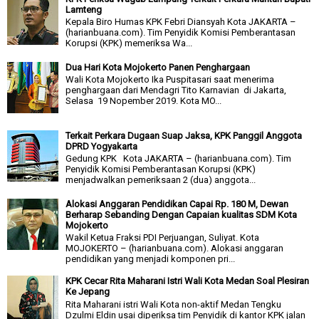
Lamteng
Kepala Biro Humas KPK Febri Diansyah Kota JAKARTA –
(harianbuana.com). Tim Penyidik Komisi Pemberantasan
Korupsi (KPK) memeriksa Wa...
Dua Hari Kota Mojokerto Panen Penghargaan
Wali Kota Mojokerto Ika Puspitasari saat menerima
penghargaan dari Mendagri Tito Karnavian di Jakarta,
Selasa 19 Nopember 2019. Kota MO...
Terkait Perkara Dugaan Suap Jaksa, KPK Panggil Anggota
DPRD Yogyakarta
Gedung KPK Kota JAKARTA – (harianbuana.com). Tim
Penyidik Komisi Pemberantasan Korupsi (KPK)
menjadwalkan pemeriksaan 2 (dua) anggota...
Alokasi Anggaran Pendidikan Capai Rp. 180 M, Dewan
Berharap Sebanding Dengan Capaian kualitas SDM Kota
Mojokerto
Wakil Ketua Fraksi PDI Perjuangan, Suliyat. Kota
MOJOKERTO – (harianbuana.com). Alokasi anggaran
pendidikan yang menjadi komponen pri...
KPK Cecar Rita Maharani Istri Wali Kota Medan Soal Plesiran
Ke Jepang
Rita Maharani istri Wali Kota non-aktif Medan Tengku
Dzulmi Eldin usai diperiksa tim Penyidik di kantor KPK jalan