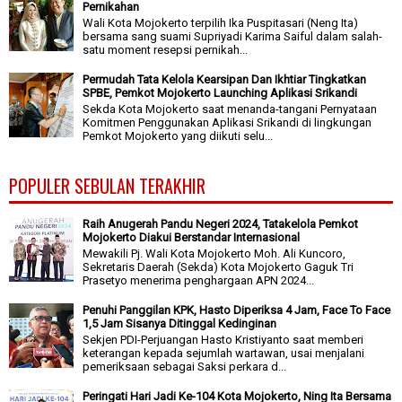
Pernikahan
Wali Kota Mojokerto terpilih Ika Puspitasari (Neng Ita)
bersama sang suami Supriyadi Karima Saiful dalam salah-
satu moment resepsi pernikah...
Permudah Tata Kelola Kearsipan Dan Ikhtiar Tingkatkan
SPBE, Pemkot Mojokerto Launching Aplikasi Srikandi
Sekda Kota Mojokerto saat menanda-tangani Pernyataan
Komitmen Penggunakan Aplikasi Srikandi di lingkungan
Pemkot Mojokerto yang diikuti selu...
POPULER SEBULAN TERAKHIR
Raih Anugerah Pandu Negeri 2024, Tatakelola Pemkot
Mojokerto Diakui Berstandar Internasional
Mewakili Pj. Wali Kota Mojokerto Moh. Ali Kuncoro,
Sekretaris Daerah (Sekda) Kota Mojokerto Gaguk Tri
Prasetyo menerima penghargaan APN 2024...
Penuhi Panggilan KPK, Hasto Diperiksa 4 Jam, Face To Face
1,5 Jam Sisanya Ditinggal Kedinginan
Sekjen PDI-Perjuangan Hasto Kristiyanto saat memberi
keterangan kepada sejumlah wartawan, usai menjalani
pemeriksaan sebagai Saksi perkara d...
Peringati Hari Jadi Ke-104 Kota Mojokerto, Ning Ita Bersama