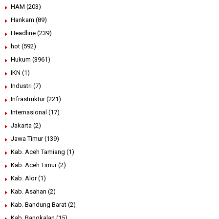
HAM
(203)
Hankam
(89)
Headline
(239)
hot
(592)
Hukum
(3961)
IKN
(1)
Industri
(7)
Infrastruktur
(221)
Internasional
(17)
Jakarta
(2)
Jawa Timur
(139)
Kab. Aceh Tamiang
(1)
Kab. Aceh Timur
(2)
Kab. Alor
(1)
Kab. Asahan
(2)
Kab. Bandung Barat
(2)
Kab. Bangkalan
(15)