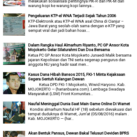
melakukan sosialisasi pentingnya PIK-R dan PIK-M dari
warung kopi ke warung kopi lainnya...
Pengeluaran KTP-el WNA Terjadi Sejak Tahun 2006
KTP-Elektronik atau KTP-el WNA asal China di Cianjur –
Jawa Barat yang seolah-olah sama dengan e-KTP yang
sempat viral dan jadi bahan hoax....
Dalam Rangka Haul Almarhum Riyanto, PC GP Ansor Kota
Mojokerto Gelar Silaturahmi Dan Doa Bersama
Ketua PC GP Ansor Kota Mojokerto Junaedi Malik bersama
jajaran Kepolisian dan TNI serta segenap pengurus dan
anggota NU yang hadir saat men...
Kasus Dana Hibah Bansos 2015, FKI-1 Minta Kejaksaan
Segera Sentuh Kalangan Dewan
Ketua DPD FKI-1 Mojokerto, Wiwid Haryono. Kab.
MOJOKERTO — (harianbuana.com). Lembaga Swadaya
Masyarakat (LSM) Front Komunitas...
Naufal Meninggal Dunia Saat Main Game Online Di Warnet
Kondisi almarhum Naufal HF (18) sebelum dievakuasi dari
tempat duduknya di Warnet, Jum'at (05/08/2016) malam .
Kab. MOJOKERTO — (har...
Akan Bentuk Pansus, Dewan Bakal Telusuri Deviden BPRS