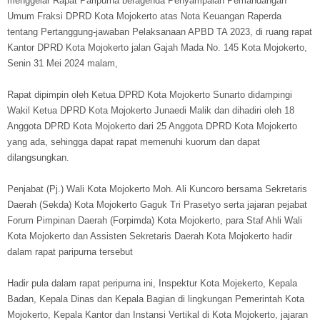
menggelar Rapat Paripurna beragenda Penyampaian Pemandangan
Umum Fraksi DPRD Kota Mojokerto atas Nota Keuangan Raperda
tentang Pertanggung-jawaban Pelaksanaan APBD TA 2023, di ruang rapat
Kantor DPRD Kota Mojokerto jalan Gajah Mada No. 145 Kota Mojokerto,
Senin 31 Mei 2024 malam,
Rapat dipimpin oleh Ketua DPRD Kota Mojokerto Sunarto didampingi
Wakil Ketua DPRD Kota Mojokerto Junaedi Malik dan dihadiri oleh 18
Anggota DPRD Kota Mojokerto dari 25 Anggota DPRD Kota Mojokerto
yang ada, sehingga dapat rapat memenuhi kuorum dan dapat
dilangsungkan.
Penjabat (Pj.) Wali Kota Mojokerto Moh. Ali Kuncoro bersama Sekretaris
Daerah (Sekda) Kota Mojokerto Gaguk Tri Prasetyo serta jajaran pejabat
Forum Pimpinan Daerah (Forpimda) Kota Mojokerto, para Staf Ahli Wali
Kota Mojokerto dan Assisten Sekretaris Daerah Kota Mojokerto hadir
dalam rapat paripurna tersebut
Hadir pula dalam rapat peripurna ini, Inspektur Kota Mojekerto, Kepala
Badan, Kepala Dinas dan Kepala Bagian di lingkungan Pemerintah Kota
Mojokerto, Kepala Kantor dan Instansi Vertikal di Kota Mojokerto, jajaran