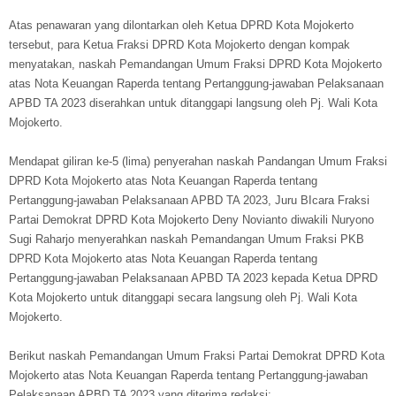
Atas penawaran yang dilontarkan oleh Ketua DPRD Kota Mojokerto
tersebut, para Ketua Fraksi DPRD Kota Mojokerto dengan kompak
menyatakan, naskah Pemandangan Umum Fraksi DPRD Kota Mojokerto
atas Nota Keuangan Raperda tentang Pertanggung-jawaban Pelaksanaan
APBD TA 2023 diserahkan untuk ditanggapi langsung oleh Pj. Wali Kota
Mojokerto.
Mendapat giliran ke-5 (lima) penyerahan naskah Pandangan Umum Fraksi
DPRD Kota Mojokerto atas Nota Keuangan Raperda tentang
Pertanggung-jawaban Pelaksanaan APBD TA 2023, Juru BIcara Fraksi
Partai Demokrat DPRD Kota Mojokerto Deny Novianto diwakili Nuryono
Sugi Raharjo menyerahkan naskah Pemandangan Umum Fraksi PKB
DPRD Kota Mojokerto atas Nota Keuangan Raperda tentang
Pertanggung-jawaban Pelaksanaan APBD TA 2023 kepada Ketua DPRD
Kota Mojokerto untuk ditanggapi secara langsung oleh Pj. Wali Kota
Mojokerto.
Berikut naskah Pemandangan Umum Fraksi Partai Demokrat DPRD Kota
Mojokerto atas Nota Keuangan Raperda tentang Pertanggung-jawaban
Pelaksanaan APBD TA 2023 yang diterima redaksi: