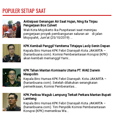
POPULER SETIAP SAAT
Antisipasi Genangan Air Saat Hujan, Ning Ita Tinjau
Pengerjaan Box Culvert
Wali Kota Mojokerto Ika Puspitasari saat meninjau
pengerjaan proyek pembangunan saluran air di jalan
Mojopahit, Jum'at (25/10/2019) ...
KPK Kembali Panggil Yamitema Tirtajaya Laoly Senin Depan
Kepala Biro Humas KPK Febri Diansyah Kota JAKARTA –
(harianbuana.com). Komisi Pemberantasan Korupsi (KPK)
akan kembali memanggil Yami...
KPK Tahan Mantan Komisaris Utama PT. WAE Darwin
Maspolim
Kepala Biro Humas KPK Febri Diansyah. Kota JAKARTA –
(harianbuana.com). Setelah dilakukan serangkaian
pemeriksaan, Komisi Pemberantas...
KPK Periksa Wagub Lampung Terkait Perkara Mantan Bupati
Lamteng
Kepala Biro Humas KPK Febri Diansyah Kota JAKARTA –
(harianbuana.com). Tim Penyidik Komisi Pemberantasan
Korupsi (KPK) memeriksa Wa...