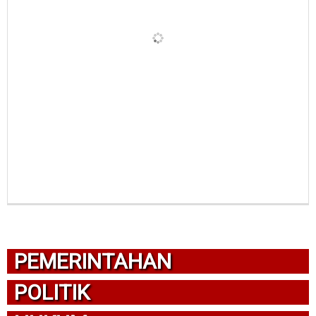
PEMERINTAHAN
POLITIK