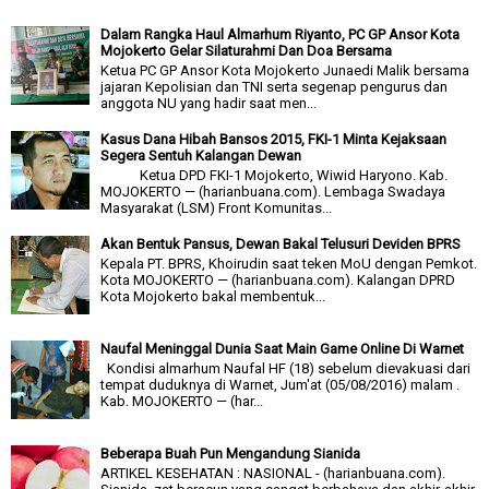
Dalam Rangka Haul Almarhum Riyanto, PC GP Ansor Kota
Mojokerto Gelar Silaturahmi Dan Doa Bersama
Ketua PC GP Ansor Kota Mojokerto Junaedi Malik bersama
jajaran Kepolisian dan TNI serta segenap pengurus dan
anggota NU yang hadir saat men...
Kasus Dana Hibah Bansos 2015, FKI-1 Minta Kejaksaan
Segera Sentuh Kalangan Dewan
Ketua DPD FKI-1 Mojokerto, Wiwid Haryono. Kab.
MOJOKERTO — (harianbuana.com). Lembaga Swadaya
Masyarakat (LSM) Front Komunitas...
Akan Bentuk Pansus, Dewan Bakal Telusuri Deviden BPRS
Kepala PT. BPRS, Khoirudin saat teken MoU dengan Pemkot.
Kota MOJOKERTO — (harianbuana.com). Kalangan DPRD
Kota Mojokerto bakal membentuk...
Naufal Meninggal Dunia Saat Main Game Online Di Warnet
Kondisi almarhum Naufal HF (18) sebelum dievakuasi dari
tempat duduknya di Warnet, Jum'at (05/08/2016) malam .
Kab. MOJOKERTO — (har...
Beberapa Buah Pun Mengandung Sianida
ARTIKEL KESEHATAN : NASIONAL - (harianbuana.com).