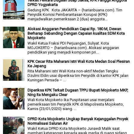
Terkait Perkara Dugaan Suap Jaksa, KPK Panggil Anggota
DPRD Yogyakarta
Gedung KPK Kota JAKARTA – (harianbuana.com). Tim
Penyidik Komisi Pemberantasan Korupsi (KPK)
menjadwalkan pemeriksaan 2 (dua) anggota...
Alokasi Anggaran Pendidikan Capai Rp. 180 M, Dewan
Berharap Sebanding Dengan Capaian kualitas SDM Kota
Mojokerto
Wakil Ketua Fraksi PDI Perjuangan, Suliyat. Kota
MOJOKERTO – (harianbuana.com). Alokasi anggaran
pendidikan yang menjadi komponen pri...
KPK Cecar Rita Maharani Istri Wali Kota Medan Soal Plesiran
Ke Jepang
Rita Maharani istri Wali Kota non-aktif Medan Tengku
Dzulmi Eldin usai diperiksa tim Penyidik di kantor KPK jalan
Kuningan Persada – ...
Diperiksa KPK Terkait Dugaan TPPU Bupati Mojokerto MKP,
Ning Ita Mengaku Clear
Wali Kota Mojokerto Ika Puspitasari usai menjalani
pemeriksaan tim Penyidik KPK di Mapolresta Mojokerto,
Kamis (23/01/2020) siang. ...
DPRD Kota Mojokerto Ungkap Banyak Kejanggalan Proyek
Normalisasi Saluran Air
Wakil Ketua DPRD Kota Mojokerto Junaedi Malik saat
memberi keterangan kepada awak media di ruang sidang