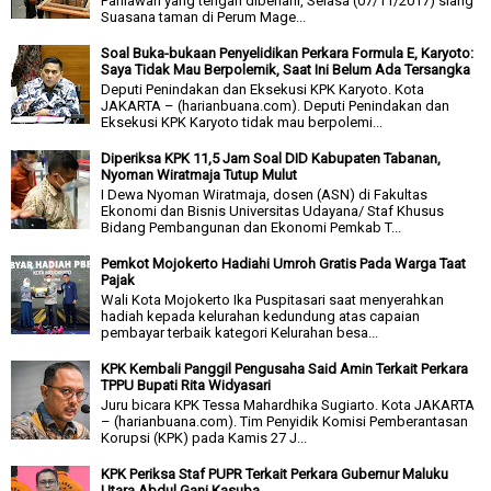
Pahlawan yang tengah dibenahi, Selasa (07/11/2017) siang
Suasana taman di Perum Mage...
Soal Buka-bukaan Penyelidikan Perkara Formula E, Karyoto:
Saya Tidak Mau Berpolemik, Saat Ini Belum Ada Tersangka
Deputi Penindakan dan Eksekusi KPK Karyoto. Kota
JAKARTA – (harianbuana.com). Deputi Penindakan dan
Eksekusi KPK Karyoto tidak mau berpolemi...
Diperiksa KPK 11,5 Jam Soal DID Kabupaten Tabanan,
Nyoman Wiratmaja Tutup Mulut
I Dewa Nyoman Wiratmaja, dosen (ASN) di Fakultas
Ekonomi dan Bisnis Universitas Udayana/ Staf Khusus
Bidang Pembangunan dan Ekonomi Pemkab T...
Pemkot Mojokerto Hadiahi Umroh Gratis Pada Warga Taat
Pajak
Wali Kota Mojokerto Ika Puspitasari saat menyerahkan
hadiah kepada kelurahan kedundung atas capaian
pembayar terbaik kategori Kelurahan besa...
KPK Kembali Panggil Pengusaha Said Amin Terkait Perkara
TPPU Bupati Rita Widyasari
Juru bicara KPK Tessa Mahardhika Sugiarto. Kota JAKARTA
– (harianbuana.com). Tim Penyidik Komisi Pemberantasan
Korupsi (KPK) pada Kamis 27 J...
KPK Periksa Staf PUPR Terkait Perkara Gubernur Maluku
Utara Abdul Gani Kasuba