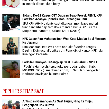
Sianida, zat beracun yang sangat berbahaya dan akhir-akhir
ini marak dibicarakan bany...
Sidang Ke-21 Kasus OTT Dugaan Suap Proyek PENS, KPK
Pastikan Adanya Sprindik Dan Tersangka Baru
JPU KPK Atty Novianty saat ditengah membaca materi
tuntutan terhadap terdakwa mantan Ketua DPRD Kota
Mojokerto Purnomo, Selasa (21/11/2017) ...
KPK Cecar Rita Maharani Istri Wali Kota Medan Soal Plesiran
Ke Jepang
Rita Maharani istri Wali Kota non-aktif Medan Tengku
Dzulmi Eldin usai diperiksa tim Penyidik di kantor KPK jalan
Kuningan Persada – ...
Fadhila Hamsyah Tertangkap Saat Jual Sabu Di SPBU
Fadhila Hamsyah, tersangka pengedar sabu . Kab.
MOJOKERTO - (harianbuana.com). Satu lagi pengedar
Narkoba diwilayah hukum Polres ...
POPULER SETIAP SAAT
Antisipasi Genangan Air Saat Hujan, Ning Ita Tinjau
Pengerjaan Box Culvert