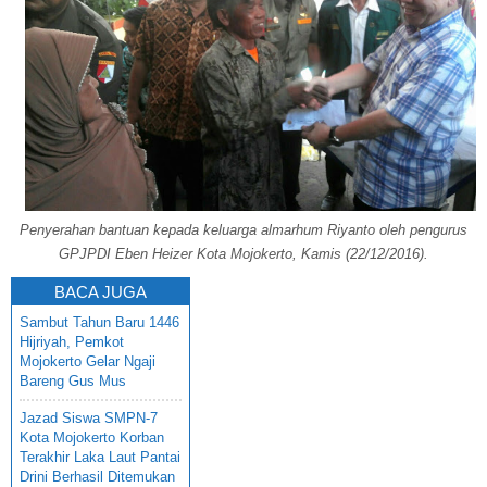
Penyerahan bantuan kepada keluarga almarhum Riyanto oleh pengurus
GPJPDI Eben Heizer Kota Mojokerto, Kamis (22/12/2016).
BACA JUGA
Sambut Tahun Baru 1446
Hijriyah, Pemkot
Mojokerto Gelar Ngaji
Bareng Gus Mus
Jazad Siswa SMPN-7
Kota Mojokerto Korban
Terakhir Laka Laut Pantai
Drini Berhasil Ditemukan