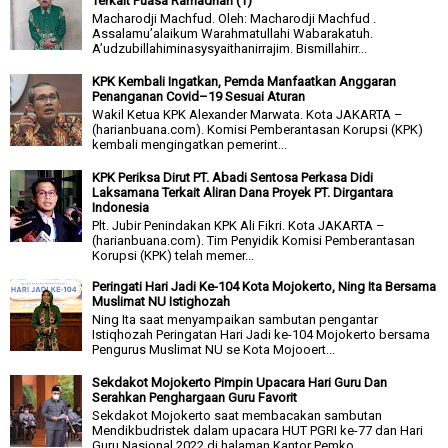
Terkait Puasa Ramadhan (1)
Macharodji Machfud. Oleh: Macharodji Machfud .
Assalamu’alaikum Warahmatullahi Wabarakatuh.
A’udzubillahiminasysyaithanirrajim. Bismillahirr...
KPK Kembali Ingatkan, Pemda Manfaatkan Anggaran
Penanganan Covid–19 Sesuai Aturan
Wakil Ketua KPK Alexander Marwata. Kota JAKARTA –
(harianbuana.com). Komisi Pemberantasan Korupsi (KPK)
kembali mengingatkan pemerint...
KPK Periksa Dirut PT. Abadi Sentosa Perkasa Didi
Laksamana Terkait Aliran Dana Proyek PT. Dirgantara
Indonesia
Plt. Jubir Penindakan KPK Ali Fikri. Kota JAKARTA –
(harianbuana.com). Tim Penyidik Komisi Pemberantasan
Korupsi (KPK) telah memer...
Peringati Hari Jadi Ke-104 Kota Mojokerto, Ning Ita Bersama
Muslimat NU Istighozah
Ning Ita saat menyampaikan sambutan pengantar
Istiqhozah Peringatan Hari Jadi ke-104 Mojokerto bersama
Pengurus Muslimat NU se Kota Mojooert...
Sekdakot Mojokerto Pimpin Upacara Hari Guru Dan
Serahkan Penghargaan Guru Favorit
Sekdakot Mojokerto saat membacakan sambutan
Mendikbudristek dalam upacara HUT PGRI ke-77 dan Hari
Guru Nasional 2022 di halaman Kantor Pemko...