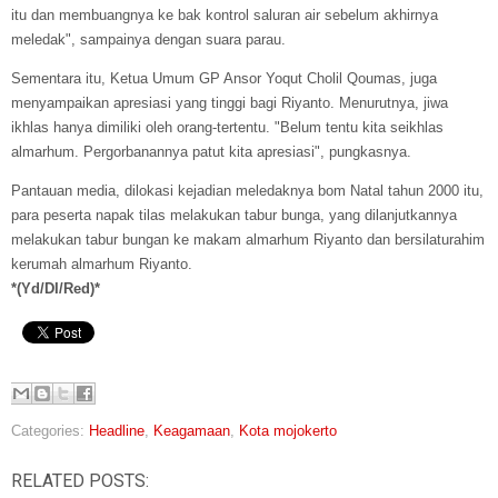
itu dan membuangnya ke bak kontrol saluran air sebelum akhirnya
meledak", sampainya dengan suara parau.
Sementara itu, Ketua Umum GP Ansor Yoqut Cholil Qoumas, juga
menyampaikan apresiasi yang tinggi bagi Riyanto. Menurutnya, jiwa
ikhlas hanya dimiliki oleh orang-tertentu. "Belum tentu kita seikhlas
almarhum. Pergorbanannya patut kita apresiasi", pungkasnya.
Pantauan media, dilokasi kejadian meledaknya bom Natal tahun 2000 itu,
para peserta napak tilas melakukan tabur bunga, yang dilanjutkannya
melakukan tabur bungan ke makam almarhum Riyanto dan bersilaturahim
kerumah almarhum Riyanto.
*
(Yd/DI/Red)*
Categories:
Headline
,
Keagamaan
,
Kota mojokerto
RELATED POSTS: