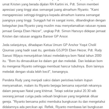
umat Kristen yang berada dijalan RA Kartini ini, Pdt. Simon memberi
apresiasi yang tinggi atas semangat juang almarhum Riyanto. "Kami
mengapresiasi setinggi-tingginya kepada almarhum karena semangat
juangnya yang tinggi. Sungguh hal ini sangat ironis, dibandingkan dengan
keteguhan jiwa Riyanto yang muslim mau menyelamatkan ratusan nyawa
jemaat Gereja Eben Heizer", ungkap Pdt. Simon Harsoyo didepan jemaat
Kristen dan ratusan anggota Banser GP Ansor.
Jeda selanjutnya, dihadapan Ketua Umum GP Anshor Yoqut Cholil
Qoumas yang hadir saat itu, gembala GSJPDI Eben Heizer, Pdt. Rudy
Sanusi Wijaya menunjukkan lokasi meledaknya bom Natal tahun 2000
itu. "Bom itu dimasukkan ke dalam got dan meledak. Dan ledakan bom
itu mengenai Riyanto sehingga membuat hancur tubuhnya. Bom lainnya
meledak dengan skala lebih kecil", kenangnya.
Pendeta Rudy yang menjadi saksi dalam peristiwa kelam itupun
menyamaikan, malam itu Riyanto berjaga bersama sejumlah rekannya
dalam perayaan Natal yang khitmat. Tetapi sekitar pukul 20.30 wib
seorang jemaat curiga pada sebuah bingkisan yang tergeletak diluar
gereja. "Riyanto bersama polisi membuka bungkusan itu dan mengetahui
didalamnya ada percikan api. Reflek, Riyanto membawa lari bungkusan