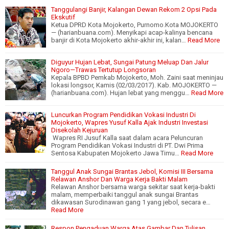
Tanggulangi Banjir, Kalangan Dewan Rekom 2 Opsi Pada
Ekskutif
Ketua DPRD Kota Mojokerto, Purnomo.Kota MOJOKERTO
— (harianbuana.com). Menyikapi acap-kalinya bencana
banjir di Kota Mojokerto akhir-akhir ini, kalan…
Read More
Diguyur Hujan Lebat, Sungai Patung Meluap Dan Jalur
Ngoro—Trawas Tertutup Longsoran
Kepala BPBD Pemkab Mojokerto, Moh. Zaini saat meninjau
lokasi longsor, Kamis (02/03/2017). Kab. MOJOKERTO —
(harianbuana.com). Hujan lebat yang menggu…
Read More
Luncurkan Program Pendidikan Vokasi Industri Di
Mojokerto, Wapres Yusuf Kalla Ajak Industri Investasi
Disekolah Kejuruan
Wapres RI Jusuf Kalla saat dalam acara Peluncuran
Program Pendidikan Vokasi Industri di PT. Dwi Prima
Sentosa Kabupaten Mojokerto Jawa Timu…
Read More
Tanggul Anak Sungai Brantas Jebol, Komisi III Bersama
Relawan Anshor Dan Warga Kerja Bakti Malam
Relawan Anshor bersama warga sekitar saat kerja-bakti
malam, memperbaiki tanggul anak sungai Brantas
dikawasan Surodinawan gang 1 yang jebol, secara e…
Read More
Respon Pengaduan Warga Atas Gambar Dan Tulisan