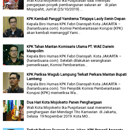
Wali Kota Mojokerto Ika Puspitasari saat meninjau
pengerjaan proyek pembangunan saluran air di jalan
Mojopahit, Jum'at (25/10/2019) ...
KPK Kembali Panggil Yamitema Tirtajaya Laoly Senin Depan
Kepala Biro Humas KPK Febri Diansyah Kota JAKARTA –
(harianbuana.com). Komisi Pemberantasan Korupsi (KPK)
akan kembali memanggil Yami...
KPK Tahan Mantan Komisaris Utama PT. WAE Darwin
Maspolim
Kepala Biro Humas KPK Febri Diansyah. Kota JAKARTA –
(harianbuana.com). Setelah dilakukan serangkaian
pemeriksaan, Komisi Pemberantas...
KPK Periksa Wagub Lampung Terkait Perkara Mantan Bupati
Lamteng
Kepala Biro Humas KPK Febri Diansyah Kota JAKARTA –
(harianbuana.com). Tim Penyidik Komisi Pemberantasan
Korupsi (KPK) memeriksa Wa...
Dua Hari Kota Mojokerto Panen Penghargaan
Wali Kota Mojokerto Ika Puspitasari saat menerima
penghargaan dari Mendagri Tito Karnavian di Jakarta,
Selasa 19 Nopember 2019. Kota MO...