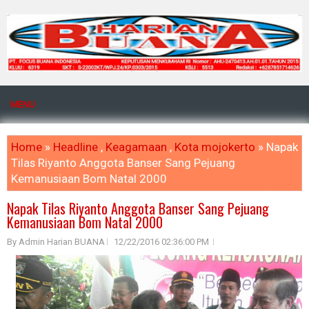
MENU
Home
»
Headline
,
Keagamaan
,
Kota mojokerto
» Napak
Tilas Riyanto Anggota Banser Sang Pejuang
Kemanusiaan Bom Natal 2000
Napak Tilas Riyanto Anggota Banser Sang Pejuang
Kemanusiaan Bom Natal 2000
By Admin Harian BUANA
12/22/2016 02:36:00 PM