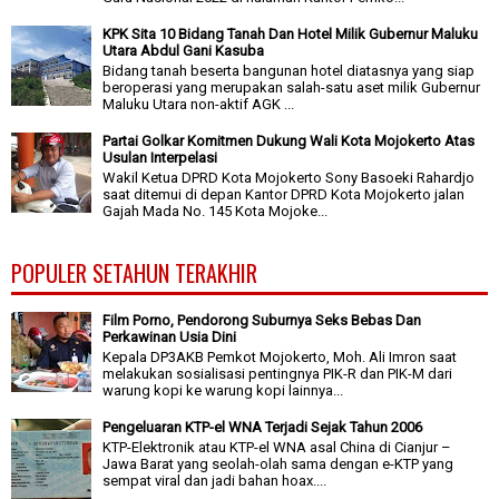
KPK Sita 10 Bidang Tanah Dan Hotel Milik Gubernur Maluku
Utara Abdul Gani Kasuba
Bidang tanah beserta bangunan hotel diatasnya yang siap
beroperasi yang merupakan salah-satu aset milik Gubernur
Maluku Utara non-aktif AGK ...
Partai Golkar Komitmen Dukung Wali Kota Mojokerto Atas
Usulan Interpelasi
Wakil Ketua DPRD Kota Mojokerto Sony Basoeki Rahardjo
saat ditemui di depan Kantor DPRD Kota Mojokerto jalan
Gajah Mada No. 145 Kota Mojoke...
POPULER SETAHUN TERAKHIR
Film Porno, Pendorong Suburnya Seks Bebas Dan
Perkawinan Usia Dini
Kepala DP3AKB Pemkot Mojokerto, Moh. Ali Imron saat
melakukan sosialisasi pentingnya PIK-R dan PIK-M dari
warung kopi ke warung kopi lainnya...
Pengeluaran KTP-el WNA Terjadi Sejak Tahun 2006
KTP-Elektronik atau KTP-el WNA asal China di Cianjur –
Jawa Barat yang seolah-olah sama dengan e-KTP yang
sempat viral dan jadi bahan hoax....