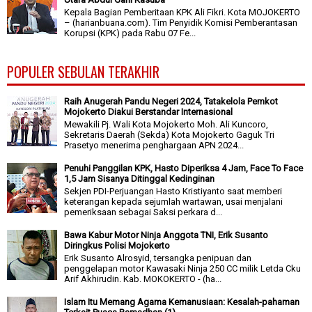
Kepala Bagian Pemberitaan KPK Ali Fikri. Kota MOJOKERTO
– (harianbuana.com). Tim Penyidik Komisi Pemberantasan
Korupsi (KPK) pada Rabu 07 Fe...
POPULER SEBULAN TERAKHIR
Raih Anugerah Pandu Negeri 2024, Tatakelola Pemkot
Mojokerto Diakui Berstandar Internasional
Mewakili Pj. Wali Kota Mojokerto Moh. Ali Kuncoro,
Sekretaris Daerah (Sekda) Kota Mojokerto Gaguk Tri
Prasetyo menerima penghargaan APN 2024...
Penuhi Panggilan KPK, Hasto Diperiksa 4 Jam, Face To Face
1,5 Jam Sisanya Ditinggal Kedinginan
Sekjen PDI-Perjuangan Hasto Kristiyanto saat memberi
keterangan kepada sejumlah wartawan, usai menjalani
pemeriksaan sebagai Saksi perkara d...
Bawa Kabur Motor Ninja Anggota TNI, Erik Susanto
Diringkus Polisi Mojokerto
Erik Susanto Alrosyid, tersangka penipuan dan
penggelapan motor Kawasaki Ninja 250 CC milik Letda Cku
Arif Akhirudin. Kab. MOKOKERTO - (ha...
Islam Itu Memang Agama Kemanusiaan: Kesalah-pahaman