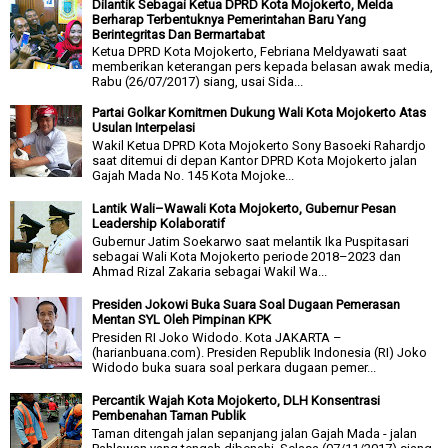
Dilantik Sebagai Ketua DPRD Kota Mojokerto, Melda
Berharap Terbentuknya Pemerintahan Baru Yang
Berintegritas Dan Bermartabat
Ketua DPRD Kota Mojokerto, Febriana Meldyawati saat
memberikan keterangan pers kepada belasan awak media,
Rabu (26/07/2017) siang, usai Sida...
Partai Golkar Komitmen Dukung Wali Kota Mojokerto Atas
Usulan Interpelasi
Wakil Ketua DPRD Kota Mojokerto Sony Basoeki Rahardjo
saat ditemui di depan Kantor DPRD Kota Mojokerto jalan
Gajah Mada No. 145 Kota Mojoke...
Lantik Wali–Wawali Kota Mojokerto, Gubernur Pesan
Leadership Kolaboratif
Gubernur Jatim Soekarwo saat melantik Ika Puspitasari
sebagai Wali Kota Mojokerto periode 2018–2023 dan
Ahmad Rizal Zakaria sebagai Wakil Wa...
Presiden Jokowi Buka Suara Soal Dugaan Pemerasan
Mentan SYL Oleh Pimpinan KPK
Presiden RI Joko Widodo. Kota JAKARTA –
(harianbuana.com). Presiden Republik Indonesia (RI) Joko
Widodo buka suara soal perkara dugaan pemer...
Percantik Wajah Kota Mojokerto, DLH Konsentrasi
Pembenahan Taman Publik
Taman ditengah jalan sepanjang jalan Gajah Mada - jalan