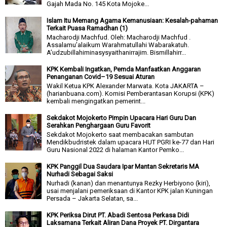
Gajah Mada No. 145 Kota Mojoke...
Islam Itu Memang Agama Kemanusiaan: Kesalah-pahaman
Terkait Puasa Ramadhan (1)
Macharodji Machfud. Oleh: Macharodji Machfud .
Assalamu’alaikum Warahmatullahi Wabarakatuh.
A’udzubillahiminasysyaithanirrajim. Bismillahirr...
KPK Kembali Ingatkan, Pemda Manfaatkan Anggaran
Penanganan Covid–19 Sesuai Aturan
Wakil Ketua KPK Alexander Marwata. Kota JAKARTA –
(harianbuana.com). Komisi Pemberantasan Korupsi (KPK)
kembali mengingatkan pemerint...
Sekdakot Mojokerto Pimpin Upacara Hari Guru Dan
Serahkan Penghargaan Guru Favorit
Sekdakot Mojokerto saat membacakan sambutan
Mendikbudristek dalam upacara HUT PGRI ke-77 dan Hari
Guru Nasional 2022 di halaman Kantor Pemko...
KPK Panggil Dua Saudara Ipar Mantan Sekretaris MA
Nurhadi Sebagai Saksi
Nurhadi (kanan) dan menantunya Rezky Herbiyono (kiri),
usai menjalani pemeriksaan di Kantor KPK jalan Kuningan
Persada – Jakarta Selatan, sa...
KPK Periksa Dirut PT. Abadi Sentosa Perkasa Didi
Laksamana Terkait Aliran Dana Proyek PT. Dirgantara