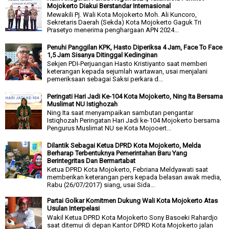
Mojokerto Diakui Berstandar Internasional
Mewakili Pj. Wali Kota Mojokerto Moh. Ali Kuncoro,
Sekretaris Daerah (Sekda) Kota Mojokerto Gaguk Tri
Prasetyo menerima penghargaan APN 2024...
Penuhi Panggilan KPK, Hasto Diperiksa 4 Jam, Face To Face
1,5 Jam Sisanya Ditinggal Kedinginan
Sekjen PDI-Perjuangan Hasto Kristiyanto saat memberi
keterangan kepada sejumlah wartawan, usai menjalani
pemeriksaan sebagai Saksi perkara d...
Peringati Hari Jadi Ke-104 Kota Mojokerto, Ning Ita Bersama
Muslimat NU Istighozah
Ning Ita saat menyampaikan sambutan pengantar
Istiqhozah Peringatan Hari Jadi ke-104 Mojokerto bersama
Pengurus Muslimat NU se Kota Mojooert...
Dilantik Sebagai Ketua DPRD Kota Mojokerto, Melda
Berharap Terbentuknya Pemerintahan Baru Yang
Berintegritas Dan Bermartabat
Ketua DPRD Kota Mojokerto, Febriana Meldyawati saat
memberikan keterangan pers kepada belasan awak media,
Rabu (26/07/2017) siang, usai Sida...
Partai Golkar Komitmen Dukung Wali Kota Mojokerto Atas
Usulan Interpelasi
Wakil Ketua DPRD Kota Mojokerto Sony Basoeki Rahardjo
saat ditemui di depan Kantor DPRD Kota Mojokerto jalan