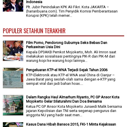
Indonesia
Plt. Jubir Penindakan KPK Ali Fikri. Kota JAKARTA –
(harianbuana.com). Tim Penyidik Komisi Pemberantasan
Korupsi (KPK) telah memer...
POPULER SETAHUN TERAKHIR
Film Porno, Pendorong Suburnya Seks Bebas Dan
Perkawinan Usia Dini
Kepala DP3AKB Pemkot Mojokerto, Moh. Ali Imron saat
melakukan sosialisasi pentingnya PIK-R dan PIK-M dari
warung kopi ke warung kopi lainnya...
Pengeluaran KTP-el WNA Terjadi Sejak Tahun 2006
KTP-Elektronik atau KTP-el WNA asal China di Cianjur –
Jawa Barat yang seolah-olah sama dengan e-KTP yang
sempat viral dan jadi bahan hoax....
Dalam Rangka Haul Almarhum Riyanto, PC GP Ansor Kota
Mojokerto Gelar Silaturahmi Dan Doa Bersama
Ketua PC GP Ansor Kota Mojokerto Junaedi Malik bersama
jajaran Kepolisian dan TNI serta segenap pengurus dan
anggota NU yang hadir saat men...
Kasus Dana Hibah Bansos 2015, FKI-1 Minta Kejaksaan