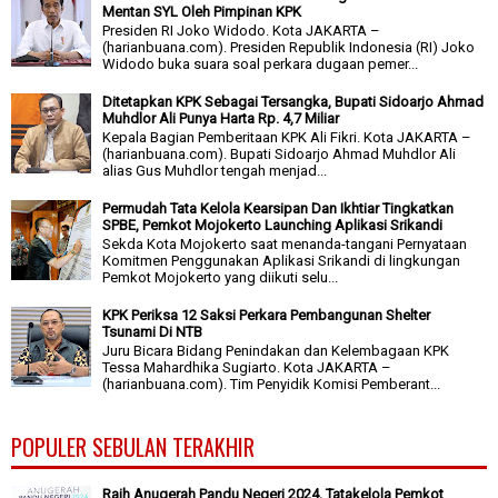
Mentan SYL Oleh Pimpinan KPK
Presiden RI Joko Widodo. Kota JAKARTA –
(harianbuana.com). Presiden Republik Indonesia (RI) Joko
Widodo buka suara soal perkara dugaan pemer...
Ditetapkan KPK Sebagai Tersangka, Bupati Sidoarjo Ahmad
Muhdlor Ali Punya Harta Rp. 4,7 Miliar
Kepala Bagian Pemberitaan KPK Ali Fikri. Kota JAKARTA –
(harianbuana.com). Bupati Sidoarjo Ahmad Muhdlor Ali
alias Gus Muhdlor tengah menjad...
Permudah Tata Kelola Kearsipan Dan Ikhtiar Tingkatkan
SPBE, Pemkot Mojokerto Launching Aplikasi Srikandi
Sekda Kota Mojokerto saat menanda-tangani Pernyataan
Komitmen Penggunakan Aplikasi Srikandi di lingkungan
Pemkot Mojokerto yang diikuti selu...
KPK Periksa 12 Saksi Perkara Pembangunan Shelter
Tsunami Di NTB
Juru Bicara Bidang Penindakan dan Kelembagaan KPK
Tessa Mahardhika Sugiarto. Kota JAKARTA –
(harianbuana.com). Tim Penyidik Komisi Pemberant...
POPULER SEBULAN TERAKHIR
Raih Anugerah Pandu Negeri 2024, Tatakelola Pemkot