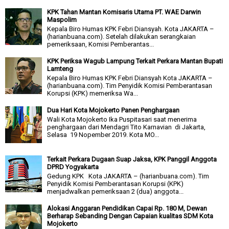
KPK Tahan Mantan Komisaris Utama PT. WAE Darwin
Maspolim
Kepala Biro Humas KPK Febri Diansyah. Kota JAKARTA –
(harianbuana.com). Setelah dilakukan serangkaian
pemeriksaan, Komisi Pemberantas...
KPK Periksa Wagub Lampung Terkait Perkara Mantan Bupati
Lamteng
Kepala Biro Humas KPK Febri Diansyah Kota JAKARTA –
(harianbuana.com). Tim Penyidik Komisi Pemberantasan
Korupsi (KPK) memeriksa Wa...
Dua Hari Kota Mojokerto Panen Penghargaan
Wali Kota Mojokerto Ika Puspitasari saat menerima
penghargaan dari Mendagri Tito Karnavian di Jakarta,
Selasa 19 Nopember 2019. Kota MO...
Terkait Perkara Dugaan Suap Jaksa, KPK Panggil Anggota
DPRD Yogyakarta
Gedung KPK Kota JAKARTA – (harianbuana.com). Tim
Penyidik Komisi Pemberantasan Korupsi (KPK)
menjadwalkan pemeriksaan 2 (dua) anggota...
Alokasi Anggaran Pendidikan Capai Rp. 180 M, Dewan
Berharap Sebanding Dengan Capaian kualitas SDM Kota
Mojokerto