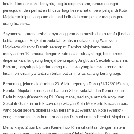
beraktifitas sekolah. Ternyata, begitu dioperasikan, rumus sebagai
perwujudan dari perhatian khusus bagi keselamatan para pelajar di Kota
Mojokerto inipun langsung diminati baik oleh para pelajar maupun para
orang tua siswa.
Sayangnya, karena terbatasnya anggaran dan masih dalam taraf uji-coba,
ketika program Angkutan Sekolah Gratis ini dilaunching Wali Kota
Mojokerto dikantor Dishub setempat, Pemkot Mojokerto hanya
menyiapkan 10 armada dengan 5 rute saja. Tak ayal lagi, begitu resmi
dioperasikan, langsung berjejal penumpang Angkutan Sekolah Gratis ini.
Bahkan, banyak pelajar dan orang tua siswa yang kecewa karena tak
bisa menikmatinya lantaran terlambat antri alias datang kurang pagi.
Beruntung, jelang akhir tahun 2016 lalu, tepatnya Rabu (21/12/2016) lalu,
Pemkot Mojokerto mendapat bantuan 2 bus sekolah dari Kementerian
Perhubungan (Kemenhub) RI. Yang mana, sedianya armada Angkutan
Sekolah Gratis ini untuk coverage wilayah Kota Mojokerto kawasan barat,
yang bakal segera dioperasikan bersama 13 Angkutan Kota ( Angkot)
yang selama ini telah bermitra dengan Dishubkominfo Pemkot Mojokerto.
Menariknya, 2 bus bantuan Kemenhub RI ini difasilitasi dengan sistem
smart transport yang terhubung dengan Global Positioning System