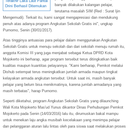
Terakhir Laka Laut Pantai
banyak dilakukan kalangan pelajar,
Drini Berhasil Ditemukan
terutama masalah SIM (Red : Surat Ijin
Mengemudi). Terkait itu, kami sangat mengapresiasi dan mendukung
penuh atas adanya program Angkutan Sekolah Gratis ini", ungkap
Purnomo, Senin (30/01/2017).
Atas tingginya antuasias para pelajar dalam menggunakan Angkutan
Sekolah Gratis untuk menuju sekolah dan dari sekolah menuju rumah itu,
anggota Komisi III yang juga menjabat sebagai Ketua DPRD Kota
Mojokerto ini berharap, agar program tersebut terus ditingkatkan baik
kualitas maupun kuantitas pelayannya. "Kami berharap, Pemkot melalui
Dishub setempat terus meningkatkan jumlah armada maupun tingkat
kelayakan armada angkutan tersebut. Untuk saat ini, masih banyak
pelajar yang belum bisa menikmatinya, karena jumlah armadanya yang
masih terbatas", harap Purnomo.
Seperti diketahui, program Angkutan Sekolah Gratis yang dilaunching
Wali Kota Mojokerto Mas'ud Yunus dikantor Dinas Perhubungan Pemkot
Mojokerto pada Senin (14/03/2016) lalu itu, dirumuskan bakal mampu
untuk menekan laju angka musibah kecelakaan yang menimpa pelajar
dan pelanggaran aturan lalu lintas oleh para siswa saat melakukan proses