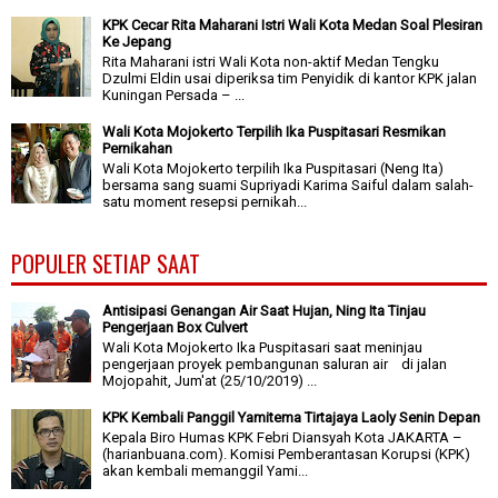
KPK Cecar Rita Maharani Istri Wali Kota Medan Soal Plesiran
Ke Jepang
Rita Maharani istri Wali Kota non-aktif Medan Tengku
Dzulmi Eldin usai diperiksa tim Penyidik di kantor KPK jalan
Kuningan Persada – ...
Wali Kota Mojokerto Terpilih Ika Puspitasari Resmikan
Pernikahan
Wali Kota Mojokerto terpilih Ika Puspitasari (Neng Ita)
bersama sang suami Supriyadi Karima Saiful dalam salah-
satu moment resepsi pernikah...
POPULER SETIAP SAAT
Antisipasi Genangan Air Saat Hujan, Ning Ita Tinjau
Pengerjaan Box Culvert
Wali Kota Mojokerto Ika Puspitasari saat meninjau
pengerjaan proyek pembangunan saluran air di jalan
Mojopahit, Jum'at (25/10/2019) ...
KPK Kembali Panggil Yamitema Tirtajaya Laoly Senin Depan
Kepala Biro Humas KPK Febri Diansyah Kota JAKARTA –
(harianbuana.com). Komisi Pemberantasan Korupsi (KPK)
akan kembali memanggil Yami...