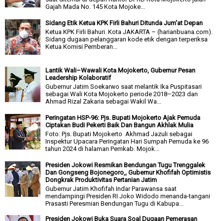
Gajah Mada No. 145 Kota Mojoke...
Sidang Etik Ketua KPK Firli Bahuri Ditunda Jum'at Depan
Ketua KPK Firli Bahuri. Kota JAKARTA – (harianbuana.com).
Sidang dugaan pelanggaran kode etik dengan terperiksa
Ketua Komisi Pemberan...
Lantik Wali–Wawali Kota Mojokerto, Gubernur Pesan
Leadership Kolaboratif
Gubernur Jatim Soekarwo saat melantik Ika Puspitasari
sebagai Wali Kota Mojokerto periode 2018–2023 dan
Ahmad Rizal Zakaria sebagai Wakil Wa...
Peringatan HSP-96: Pjs. Bupati Mojokerto Ajak Pemuda
Ciptakan Budi Pekerti Baik Dan Bangun Akhlak Mulia
Foto: Pjs. Bupati Mojokerto Akhmad Jazuli sebagai
Inspektur Upacara Peringatan Hari Sumpah Pemuda ke 96
tahun 2024 di halaman Pemkab. Mojok...
Presiden Jokowi Resmikan Bendungan Tugu Trenggalek
Dan Gongseng Bojonegoro,, Gubernur Khofifah Optimistis
Dongkrak Produktivitas Pertanian Jatim
Gubernur Jatim Khofifah Indar Parawansa saat
mendampingi Presiden RI Joko Widodo menanda-tangani
Prasasti Peresmian Bendungan Tugu di Kabupa...
Presiden Jokowi Buka Suara Soal Dugaan Pemerasan