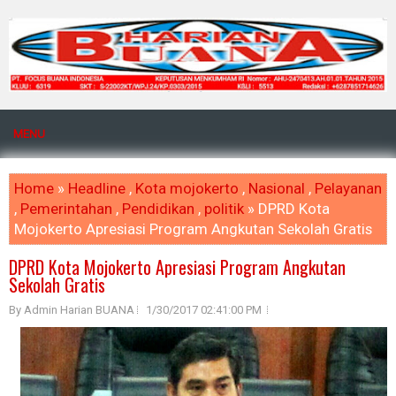
MENU
Home
»
Headline
,
Kota mojokerto
,
Nasional
,
Pelayanan
,
Pemerintahan
,
Pendidikan
,
politik
» DPRD Kota
Mojokerto Apresiasi Program Angkutan Sekolah Gratis
DPRD Kota Mojokerto Apresiasi Program Angkutan
Sekolah Gratis
By Admin Harian BUANA
1/30/2017 02:41:00 PM