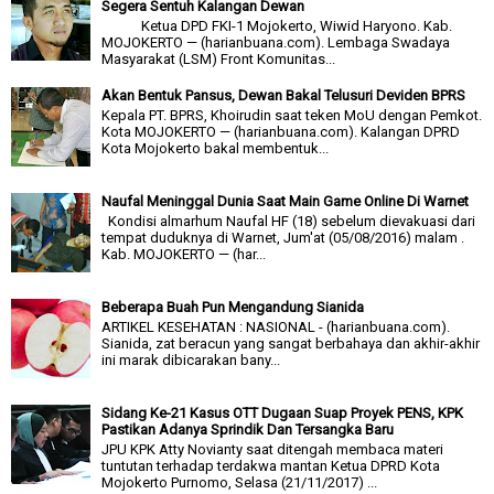
Segera Sentuh Kalangan Dewan
Ketua DPD FKI-1 Mojokerto, Wiwid Haryono. Kab.
MOJOKERTO — (harianbuana.com). Lembaga Swadaya
Masyarakat (LSM) Front Komunitas...
Akan Bentuk Pansus, Dewan Bakal Telusuri Deviden BPRS
Kepala PT. BPRS, Khoirudin saat teken MoU dengan Pemkot.
Kota MOJOKERTO — (harianbuana.com). Kalangan DPRD
Kota Mojokerto bakal membentuk...
Naufal Meninggal Dunia Saat Main Game Online Di Warnet
Kondisi almarhum Naufal HF (18) sebelum dievakuasi dari
tempat duduknya di Warnet, Jum'at (05/08/2016) malam .
Kab. MOJOKERTO — (har...
Beberapa Buah Pun Mengandung Sianida
ARTIKEL KESEHATAN : NASIONAL - (harianbuana.com).
Sianida, zat beracun yang sangat berbahaya dan akhir-akhir
ini marak dibicarakan bany...
Sidang Ke-21 Kasus OTT Dugaan Suap Proyek PENS, KPK
Pastikan Adanya Sprindik Dan Tersangka Baru
JPU KPK Atty Novianty saat ditengah membaca materi
tuntutan terhadap terdakwa mantan Ketua DPRD Kota
Mojokerto Purnomo, Selasa (21/11/2017) ...