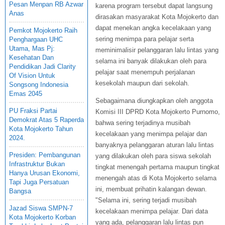
Pesan Menpan RB Azwar
karena program tersebut dapat langsung
Anas
dirasakan masyarakat Kota Mojokerto dan
dapat menekan angka kecelakaan yang
Pemkot Mojokerto Raih
sering menimpa para pelajar serta
Penghargaan UHC
Utama, Mas Pj:
meminimalisir pelanggaran lalu lintas yang
Kesehatan Dan
selama ini banyak dilakukan oleh para
Pendidikan Jadi Clarity
pelajar saat menempuh perjalanan
Of Vision Untuk
kesekolah maupun dari sekolah.
Songsong Indonesia
Emas 2045
Sebagaimana diungkapkan oleh anggota
PU Fraksi Partai
Komisi III DPRD Kota Mojokerto Purnomo,
Demokrat Atas 5 Raperda
bahwa sering terjadinya musibah
Kota Mojokerto Tahun
kecelakaan yang menimpa pelajar dan
2024.
banyaknya pelanggaran aturan lalu lintas
Presiden: Pembangunan
yang dilakukan oleh para siswa sekolah
Infrastruktur Bukan
tingkat menengah pertama maupun tingkat
Hanya Urusan Ekonomi,
menengah atas di Kota Mojokerto selama
Tapi Juga Persatuan
ini, membuat prihatin kalangan dewan.
Bangsa
"Selama ini, sering terjadi musibah
Jazad Siswa SMPN-7
kecelakaan menimpa pelajar. Dari data
Kota Mojokerto Korban
yang ada, pelanggaran lalu lintas pun