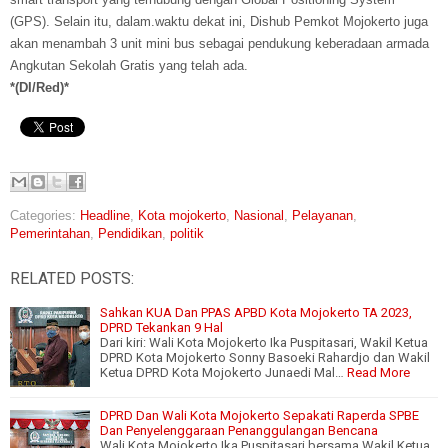
(GPS). Selain itu, dalam.waktu dekat ini, Dishub Pemkot Mojokerto juga
akan menambah 3 unit mini bus sebagai pendukung keberadaan armada
Angkutan Sekolah Gratis yang telah ada.
*(DI/Red)*
Categories:
Headline
,
Kota mojokerto
,
Nasional
,
Pelayanan
,
Pemerintahan
,
Pendidikan
,
politik
RELATED POSTS:
Sahkan KUA Dan PPAS APBD Kota Mojokerto TA 2023,
DPRD Tekankan 9 Hal
Dari kiri: Wali Kota Mojokerto Ika Puspitasari, Wakil Ketua
DPRD Kota Mojokerto Sonny Basoeki Rahardjo dan Wakil
Ketua DPRD Kota Mojokerto Junaedi Mal…
Read More
DPRD Dan Wali Kota Mojokerto Sepakati Raperda SPBE
Dan Penyelenggaraan Penanggulangan Bencana
Wali Kota Mojokerto Ika Puspitasari bersama Wakil Ketua