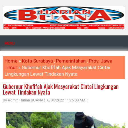
MENU
Home
»
Kota Surabaya
,
Pemerintahan
,
Prov. Jawa
Timur
» Gubernur Khofifah Ajak Masyarakat Cintai
Lingkungan Lewat Tindakan Nyata
Gubernur Khofifah Ajak Masyarakat Cintai Lingkungan
Lewat Tindakan Nyata
By Admin Harian BUANA
6/04/2022 11:25:00 AM