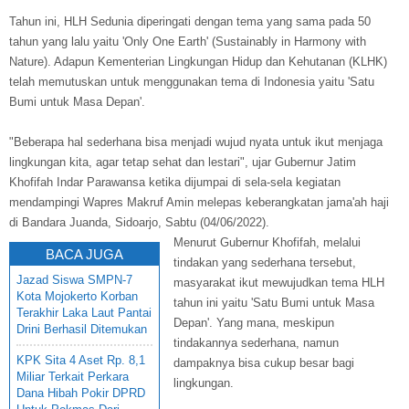
Tahun ini, HLH Sedunia diperingati dengan tema yang sama pada 50
tahun yang lalu yaitu 'Only One Earth' (Sustainably in Harmony with
Nature). Adapun Kementerian Lingkungan Hidup dan Kehutanan (KLHK)
telah memutuskan untuk menggunakan tema di Indonesia yaitu 'Satu
Bumi untuk Masa Depan'.
"Beberapa hal sederhana bisa menjadi wujud nyata untuk ikut menjaga
lingkungan kita, agar tetap sehat dan lestari", ujar Gubernur Jatim
Khofifah Indar Parawansa ketika dijumpai di sela-sela kegiatan
mendampingi Wapres Makruf Amin melepas keberangkatan jama'ah haji
di Bandara Juanda, Sidoarjo, Sabtu (04/06/2022).
Menurut Gubernur Khofifah, melalui
BACA JUGA
tindakan yang sederhana tersebut,
Jazad Siswa SMPN-7
masyarakat ikut mewujudkan tema HLH
Kota Mojokerto Korban
tahun ini yaitu 'Satu Bumi untuk Masa
Terakhir Laka Laut Pantai
Depan'. Yang mana, meskipun
Drini Berhasil Ditemukan
tindakannya sederhana, namun
KPK Sita 4 Aset Rp. 8,1
dampaknya bisa cukup besar bagi
Miliar Terkait Perkara
lingkungan.
Dana Hibah Pokir DPRD