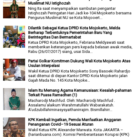
Muslimat NU Istighozah
Ning Ita saat menyampaikan sambutan pengantar
Istiqhozah Peringatan Hari Jadi ke-104 Mojokerto bersama
Pengurus Muslimat NU se Kota Mojooert...
Dilantik Sebagai Ketua DPRD Kota Mojokerto, Melda
Berharap Terbentuknya Pemerintahan Baru Yang
Berintegritas Dan Bermartabat
Ketua DPRD Kota Mojokerto, Febriana Meldyawati saat
memberikan keterangan pers kepada belasan awak media,
Rabu (26/07/2017) siang, usai Sida...
Partai Golkar Komitmen Dukung Wali Kota Mojokerto Atas
Usulan Interpelasi
Wakil Ketua DPRD Kota Mojokerto Sony Basoeki Rahardjo
saat ditemui di depan Kantor DPRD Kota Mojokerto jalan
Gajah Mada No. 145 Kota Mojoke...
Islam Itu Memang Agama Kemanusiaan: Kesalah-pahaman
Terkait Puasa Ramadhan (1)
Macharodji Machfud. Oleh: Macharodji Machfud .
Assalamu’alaikum Warahmatullahi Wabarakatuh.
A’udzubillahiminasysyaithanirrajim. Bismillahirr...
KPK Kembali Ingatkan, Pemda Manfaatkan Anggaran
Penanganan Covid–19 Sesuai Aturan
Wakil Ketua KPK Alexander Marwata. Kota JAKARTA –
(harianbuana.com). Komisi Pemberantasan Korupsi (KPK)