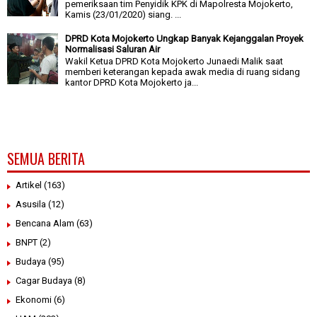
pemeriksaan tim Penyidik KPK di Mapolresta Mojokerto,
Kamis (23/01/2020) siang. ...
DPRD Kota Mojokerto Ungkap Banyak Kejanggalan Proyek
Normalisasi Saluran Air
Wakil Ketua DPRD Kota Mojokerto Junaedi Malik saat
memberi keterangan kepada awak media di ruang sidang
kantor DPRD Kota Mojokerto ja...
SEMUA BERITA
Artikel
(163)
Asusila
(12)
Bencana Alam
(63)
BNPT
(2)
Budaya
(95)
Cagar Budaya
(8)
Ekonomi
(6)