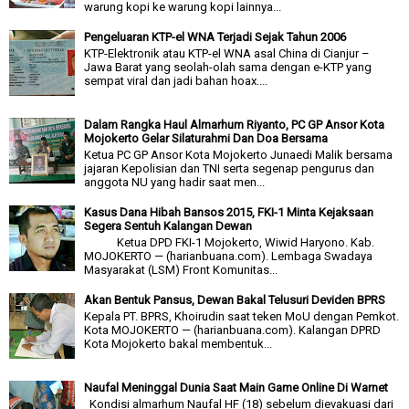
warung kopi ke warung kopi lainnya...
Pengeluaran KTP-el WNA Terjadi Sejak Tahun 2006
KTP-Elektronik atau KTP-el WNA asal China di Cianjur –
Jawa Barat yang seolah-olah sama dengan e-KTP yang
sempat viral dan jadi bahan hoax....
Dalam Rangka Haul Almarhum Riyanto, PC GP Ansor Kota
Mojokerto Gelar Silaturahmi Dan Doa Bersama
Ketua PC GP Ansor Kota Mojokerto Junaedi Malik bersama
jajaran Kepolisian dan TNI serta segenap pengurus dan
anggota NU yang hadir saat men...
Kasus Dana Hibah Bansos 2015, FKI-1 Minta Kejaksaan
Segera Sentuh Kalangan Dewan
Ketua DPD FKI-1 Mojokerto, Wiwid Haryono. Kab.
MOJOKERTO — (harianbuana.com). Lembaga Swadaya
Masyarakat (LSM) Front Komunitas...
Akan Bentuk Pansus, Dewan Bakal Telusuri Deviden BPRS
Kepala PT. BPRS, Khoirudin saat teken MoU dengan Pemkot.
Kota MOJOKERTO — (harianbuana.com). Kalangan DPRD
Kota Mojokerto bakal membentuk...
Naufal Meninggal Dunia Saat Main Game Online Di Warnet
Kondisi almarhum Naufal HF (18) sebelum dievakuasi dari