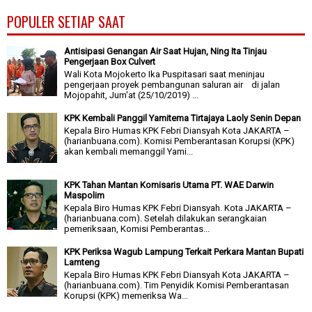
POPULER SETIAP SAAT
Antisipasi Genangan Air Saat Hujan, Ning Ita Tinjau
Pengerjaan Box Culvert
Wali Kota Mojokerto Ika Puspitasari saat meninjau
pengerjaan proyek pembangunan saluran air di jalan
Mojopahit, Jum'at (25/10/2019) ...
KPK Kembali Panggil Yamitema Tirtajaya Laoly Senin Depan
Kepala Biro Humas KPK Febri Diansyah Kota JAKARTA –
(harianbuana.com). Komisi Pemberantasan Korupsi (KPK)
akan kembali memanggil Yami...
KPK Tahan Mantan Komisaris Utama PT. WAE Darwin
Maspolim
Kepala Biro Humas KPK Febri Diansyah. Kota JAKARTA –
(harianbuana.com). Setelah dilakukan serangkaian
pemeriksaan, Komisi Pemberantas...
KPK Periksa Wagub Lampung Terkait Perkara Mantan Bupati
Lamteng
Kepala Biro Humas KPK Febri Diansyah Kota JAKARTA –
(harianbuana.com). Tim Penyidik Komisi Pemberantasan
Korupsi (KPK) memeriksa Wa...