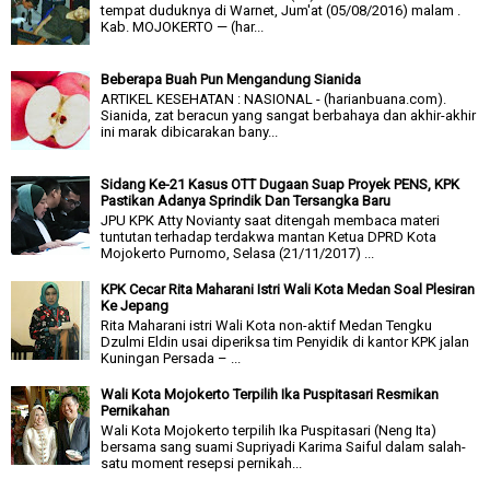
tempat duduknya di Warnet, Jum'at (05/08/2016) malam .
Kab. MOJOKERTO — (har...
Beberapa Buah Pun Mengandung Sianida
ARTIKEL KESEHATAN : NASIONAL - (harianbuana.com).
Sianida, zat beracun yang sangat berbahaya dan akhir-akhir
ini marak dibicarakan bany...
Sidang Ke-21 Kasus OTT Dugaan Suap Proyek PENS, KPK
Pastikan Adanya Sprindik Dan Tersangka Baru
JPU KPK Atty Novianty saat ditengah membaca materi
tuntutan terhadap terdakwa mantan Ketua DPRD Kota
Mojokerto Purnomo, Selasa (21/11/2017) ...
KPK Cecar Rita Maharani Istri Wali Kota Medan Soal Plesiran
Ke Jepang
Rita Maharani istri Wali Kota non-aktif Medan Tengku
Dzulmi Eldin usai diperiksa tim Penyidik di kantor KPK jalan
Kuningan Persada – ...
Wali Kota Mojokerto Terpilih Ika Puspitasari Resmikan
Pernikahan
Wali Kota Mojokerto terpilih Ika Puspitasari (Neng Ita)
bersama sang suami Supriyadi Karima Saiful dalam salah-
satu moment resepsi pernikah...