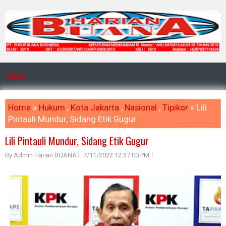
MENU
Home
»
Hukum
,
Kota Jakarta
,
Nasional
,
Tipikor
» Lili
Pintauli Mundur, Sidang Etik Gugur
Lili Pintauli Mundur, Sidang Etik Gugur
By Admin Harian BUANA
7/11/2022 12:37:00 PM