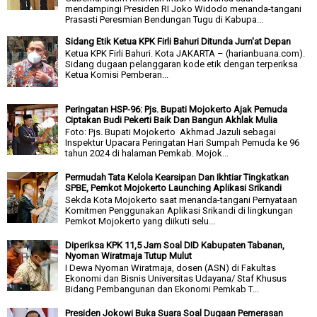
mendampingi Presiden RI Joko Widodo menanda-tangani
Prasasti Peresmian Bendungan Tugu di Kabupa...
Sidang Etik Ketua KPK Firli Bahuri Ditunda Jum'at Depan
Ketua KPK Firli Bahuri. Kota JAKARTA – (harianbuana.com).
Sidang dugaan pelanggaran kode etik dengan terperiksa
Ketua Komisi Pemberan...
Peringatan HSP-96: Pjs. Bupati Mojokerto Ajak Pemuda
Ciptakan Budi Pekerti Baik Dan Bangun Akhlak Mulia
Foto: Pjs. Bupati Mojokerto Akhmad Jazuli sebagai
Inspektur Upacara Peringatan Hari Sumpah Pemuda ke 96
tahun 2024 di halaman Pemkab. Mojok...
Permudah Tata Kelola Kearsipan Dan Ikhtiar Tingkatkan
SPBE, Pemkot Mojokerto Launching Aplikasi Srikandi
Sekda Kota Mojokerto saat menanda-tangani Pernyataan
Komitmen Penggunakan Aplikasi Srikandi di lingkungan
Pemkot Mojokerto yang diikuti selu...
Diperiksa KPK 11,5 Jam Soal DID Kabupaten Tabanan,
Nyoman Wiratmaja Tutup Mulut
I Dewa Nyoman Wiratmaja, dosen (ASN) di Fakultas
Ekonomi dan Bisnis Universitas Udayana/ Staf Khusus
Bidang Pembangunan dan Ekonomi Pemkab T...
Presiden Jokowi Buka Suara Soal Dugaan Pemerasan