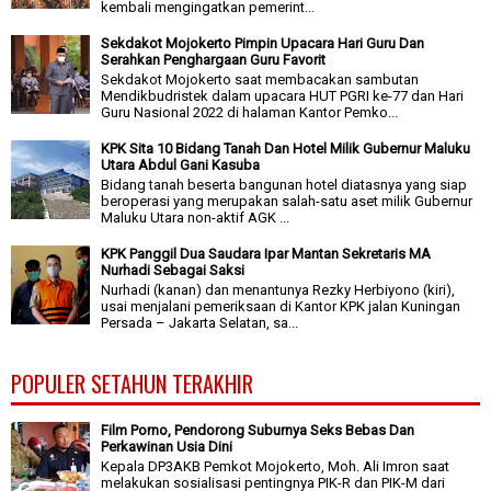
kembali mengingatkan pemerint...
Sekdakot Mojokerto Pimpin Upacara Hari Guru Dan
Serahkan Penghargaan Guru Favorit
Sekdakot Mojokerto saat membacakan sambutan
Mendikbudristek dalam upacara HUT PGRI ke-77 dan Hari
Guru Nasional 2022 di halaman Kantor Pemko...
KPK Sita 10 Bidang Tanah Dan Hotel Milik Gubernur Maluku
Utara Abdul Gani Kasuba
Bidang tanah beserta bangunan hotel diatasnya yang siap
beroperasi yang merupakan salah-satu aset milik Gubernur
Maluku Utara non-aktif AGK ...
KPK Panggil Dua Saudara Ipar Mantan Sekretaris MA
Nurhadi Sebagai Saksi
Nurhadi (kanan) dan menantunya Rezky Herbiyono (kiri),
usai menjalani pemeriksaan di Kantor KPK jalan Kuningan
Persada – Jakarta Selatan, sa...
POPULER SETAHUN TERAKHIR
Film Porno, Pendorong Suburnya Seks Bebas Dan
Perkawinan Usia Dini
Kepala DP3AKB Pemkot Mojokerto, Moh. Ali Imron saat
melakukan sosialisasi pentingnya PIK-R dan PIK-M dari