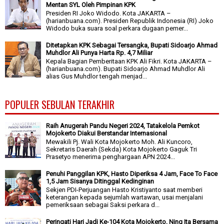
Mentan SYL Oleh Pimpinan KPK
Presiden RI Joko Widodo. Kota JAKARTA –
(harianbuana.com). Presiden Republik Indonesia (RI) Joko
Widodo buka suara soal perkara dugaan pemer...
Ditetapkan KPK Sebagai Tersangka, Bupati Sidoarjo Ahmad
Muhdlor Ali Punya Harta Rp. 4,7 Miliar
Kepala Bagian Pemberitaan KPK Ali Fikri. Kota JAKARTA –
(harianbuana.com). Bupati Sidoarjo Ahmad Muhdlor Ali
alias Gus Muhdlor tengah menjad...
POPULER SEBULAN TERAKHIR
Raih Anugerah Pandu Negeri 2024, Tatakelola Pemkot
Mojokerto Diakui Berstandar Internasional
Mewakili Pj. Wali Kota Mojokerto Moh. Ali Kuncoro,
Sekretaris Daerah (Sekda) Kota Mojokerto Gaguk Tri
Prasetyo menerima penghargaan APN 2024...
Penuhi Panggilan KPK, Hasto Diperiksa 4 Jam, Face To Face
1,5 Jam Sisanya Ditinggal Kedinginan
Sekjen PDI-Perjuangan Hasto Kristiyanto saat memberi
keterangan kepada sejumlah wartawan, usai menjalani
pemeriksaan sebagai Saksi perkara d...
Peringati Hari Jadi Ke-104 Kota Mojokerto, Ning Ita Bersama