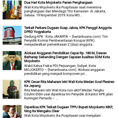
Dua Hari Kota Mojokerto Panen Penghargaan
Wali Kota Mojokerto Ika Puspitasari saat menerima
penghargaan dari Mendagri Tito Karnavian di Jakarta,
Selasa 19 Nopember 2019. Kota MO...
Terkait Perkara Dugaan Suap Jaksa, KPK Panggil Anggota
DPRD Yogyakarta
Gedung KPK Kota JAKARTA – (harianbuana.com). Tim
Penyidik Komisi Pemberantasan Korupsi (KPK)
menjadwalkan pemeriksaan 2 (dua) anggota...
Alokasi Anggaran Pendidikan Capai Rp. 180 M, Dewan
Berharap Sebanding Dengan Capaian kualitas SDM Kota
Mojokerto
Wakil Ketua Fraksi PDI Perjuangan, Suliyat. Kota
MOJOKERTO – (harianbuana.com). Alokasi anggaran
pendidikan yang menjadi komponen pri...
KPK Cecar Rita Maharani Istri Wali Kota Medan Soal Plesiran
Ke Jepang
Rita Maharani istri Wali Kota non-aktif Medan Tengku
Dzulmi Eldin usai diperiksa tim Penyidik di kantor KPK jalan
Kuningan Persada – ...
Diperiksa KPK Terkait Dugaan TPPU Bupati Mojokerto MKP,
Ning Ita Mengaku Clear
Wali Kota Mojokerto Ika Puspitasari usai menjalani