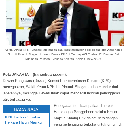
Ketua Dewas KPK Tumpak Hatorangan saat menyampaikan hasil sidang etik Wakil Ketua
KPK Lili Pintauli Siregar di Kantor Dewas KPK di Gedung ACLC jalan HR. Rasuna Said
Kuningan Persada – Jakarta Selatan, Senin (11/07/2022).
Kota JAKARTA – (harianbuana.com).
Dewan Pengawas (Dewas) Komisi Pemberantasan Korupsi (KPK)
menegaskan, Wakil Ketua KPK Lili Pintauli Siregar sudah mundur dari
jabatannya, sehingga Dewas tidak dapat mengadili laporan pelanggaran
etik terhadapnya.
Penegasan itu disampaikan Tumpak
BACA JUGA
Hatorangan Panggabean selaku Ketua
KPK Periksa 3 Saksi
Majelis Sidang Etik dalam persidangan
Perkara Harun Masiku
yang berlangsung terbuka untuk umum di