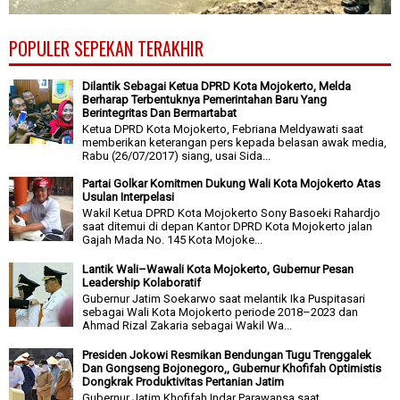
POPULER SEPEKAN TERAKHIR
Dilantik Sebagai Ketua DPRD Kota Mojokerto, Melda
Berharap Terbentuknya Pemerintahan Baru Yang
Berintegritas Dan Bermartabat
Ketua DPRD Kota Mojokerto, Febriana Meldyawati saat
memberikan keterangan pers kepada belasan awak media,
Rabu (26/07/2017) siang, usai Sida...
Partai Golkar Komitmen Dukung Wali Kota Mojokerto Atas
Usulan Interpelasi
Wakil Ketua DPRD Kota Mojokerto Sony Basoeki Rahardjo
saat ditemui di depan Kantor DPRD Kota Mojokerto jalan
Gajah Mada No. 145 Kota Mojoke...
Lantik Wali–Wawali Kota Mojokerto, Gubernur Pesan
Leadership Kolaboratif
Gubernur Jatim Soekarwo saat melantik Ika Puspitasari
sebagai Wali Kota Mojokerto periode 2018–2023 dan
Ahmad Rizal Zakaria sebagai Wakil Wa...
Presiden Jokowi Resmikan Bendungan Tugu Trenggalek
Dan Gongseng Bojonegoro,, Gubernur Khofifah Optimistis
Dongkrak Produktivitas Pertanian Jatim
Gubernur Jatim Khofifah Indar Parawansa saat