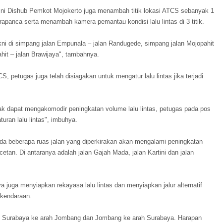
ni Dishub Pemkot Mojokerto juga menambah titik lokasi ATCS sebanyak 1
n Prapanca serta menambah kamera pemantau kondisi lalu lintas di 3 titik.
kni di simpang jalan Empunala – jalan Randugede, simpang jalan Mojopahit
hit – jalan Brawijaya", tambahnya.
CS, petugas juga telah disiagakan untuk mengatur lalu lintas jika terjadi
ak dapat mengakomodir peningkatan volume lalu lintas, petugas pada pos
uran lalu lintas", imbuhya.
ada beberapa ruas jalan yang diperkirakan akan mengalami peningkatan
etan. Di antaranya adalah jalan Gajah Mada, jalan Kartini dan jalan
a juga menyiapkan rekayasa lalu lintas dan menyiapkan jalur alternatif
n kendaraan.
tuk Surabaya ke arah Jombang dan Jombang ke arah Surabaya. Harapan