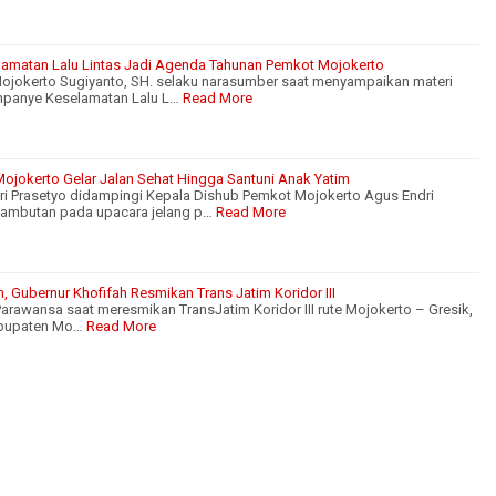
lamatan Lalu Lintas Jadi Agenda Tahunan Pemkot Mojokerto
ojokerto Sugiyanto, SH. selaku narasumber saat menyampaikan materi
mpanye Keselamatan Lalu L…
Read More
Mojokerto Gelar Jalan Sehat Hingga Santuni Anak Yatim
i Prasetyo didampingi Kepala Dishub Pemkot Mojokerto Agus Endri
ambutan pada upacara jelang p…
Read More
im, Gubernur Khofifah Resmikan Trans Jatim Koridor III
Parawansa saat meresmikan TransJatim Koridor III rute Mojokerto – Gresik,
Kabupaten Mo…
Read More