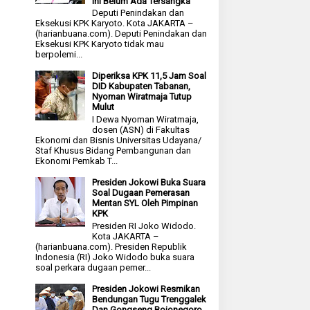
Ini Belum Ada Tersangka
Deputi Penindakan dan
Eksekusi KPK Karyoto. Kota JAKARTA –
(harianbuana.com). Deputi Penindakan dan
Eksekusi KPK Karyoto tidak mau
berpolemi...
Diperiksa KPK 11,5 Jam Soal
DID Kabupaten Tabanan,
Nyoman Wiratmaja Tutup
Mulut
I Dewa Nyoman Wiratmaja,
dosen (ASN) di Fakultas
Ekonomi dan Bisnis Universitas Udayana/
Staf Khusus Bidang Pembangunan dan
Ekonomi Pemkab T...
Presiden Jokowi Buka Suara
Soal Dugaan Pemerasan
Mentan SYL Oleh Pimpinan
KPK
Presiden RI Joko Widodo.
Kota JAKARTA –
(harianbuana.com). Presiden Republik
Indonesia (RI) Joko Widodo buka suara
soal perkara dugaan pemer...
Presiden Jokowi Resmikan
Bendungan Tugu Trenggalek
Dan Gongseng Bojonegoro,,