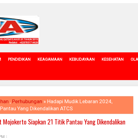
M
PENDIDIKAN
KEAGAMAAN
KEBUDAYAAN
KESEHATAN
OL
ahan
,
Perhubungan
» Hadapi Mudik Lebaran 2024,
 Pantau Yang Dikendalikan ATCS
 Mojokerto Siapkan 21 Titik Pantau Yang Dikendalikan
 PM