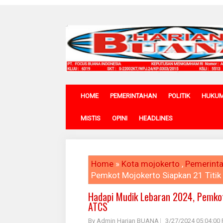
HOME
PEMERINTAHAN
POLITIK
HUKU
MISTIS
OPINI
HEADLINES
Home
»
Kota mojokerto
,
Pemerint
Pemkot Mojokerto Siapkan 21 Titik
Hadapi Mudik Lebaran 2024, Pemkot
ATCS
By Admin Harian BUANA
3/27/2024 05:04:00