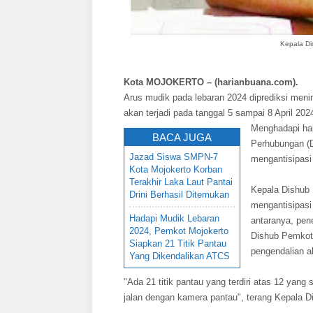
Kepala Di
Kota MOJOKERTO – (harianbuana.com).
Arus mudik pada lebaran 2024 diprediksi meni
akan terjadi pada tanggal 5 sampai 8 April 202
Menghadapi hal
BACA JUGA
Perhubungan (
Jazad Siswa SMPN-7
mengantisipasi
Kota Mojokerto Korban
Terakhir Laka Laut Pantai
Kepala Dishub 
Drini Berhasil Ditemukan
mengantisipasi
Hadapi Mudik Lebaran
antaranya, pe
2024, Pemkot Mojokerto
Dishub Pemkot 
Siapkan 21 Titik Pantau
pengendalian al
Yang Dikendalikan ATCS
"Ada 21 titik pantau yang terdiri atas 12 yang
jalan dengan kamera pantau", terang Kepala D