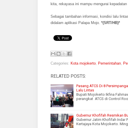
kita, rekayasa ini mampu mengurai kepadatan di
Sebagai tambahan informasi, kondisi lalu lint
didalam aplikasi Palapa Mojo.
*(SRT/HB)*
Categories:
Kota mojokerto
,
Pemerintahan
,
Pe
RELATED POSTS:
Pasang ATCS Di 8 Persimpangan
Lalu Lintas
Bupati Mojokerto Ikfina Fahma
perangkat ATCS di Control Ro
Gubernur Khofifah Resmikan Bu
Gubernur Jatim Khofifah Indar
Kertajaya Kota Mojokerto. Min