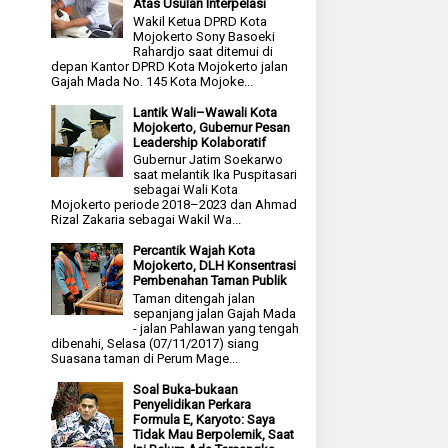
Atas Usulan Interpelasi
Wakil Ketua DPRD Kota
Mojokerto Sony Basoeki
Rahardjo saat ditemui di
depan Kantor DPRD Kota Mojokerto jalan
Gajah Mada No. 145 Kota Mojoke...
Lantik Wali–Wawali Kota
Mojokerto, Gubernur Pesan
Leadership Kolaboratif
Gubernur Jatim Soekarwo
saat melantik Ika Puspitasari
sebagai Wali Kota
Mojokerto periode 2018–2023 dan Ahmad
Rizal Zakaria sebagai Wakil Wa...
Percantik Wajah Kota
Mojokerto, DLH Konsentrasi
Pembenahan Taman Publik
Taman ditengah jalan
sepanjang jalan Gajah Mada
- jalan Pahlawan yang tengah
dibenahi, Selasa (07/11/2017) siang
Suasana taman di Perum Mage...
Soal Buka-bukaan
Penyelidikan Perkara
Formula E, Karyoto: Saya
Tidak Mau Berpolemik, Saat