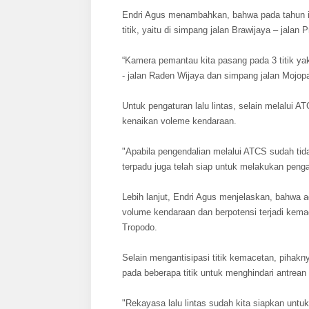
Endri Agus menambahkan, bahwa pada tahun i
titik, yaitu di simpang jalan Brawijaya – jala
“Kamera pemantau kita pasang pada 3 titik ya
- jalan Raden Wijaya dan simpang jalan Mojopa
Untuk pengaturan lalu lintas, selain melalui AT
kenaikan voleme kendaraan.
"Apabila pengendalian melalui ATCS sudah tid
terpadu juga telah siap untuk melakukan pengat
Lebih lanjut, Endri Agus menjelaskan, bahwa 
volume kendaraan dan berpotensi terjadi kemac
Tropodo.
Selain mengantisipasi titik kemacetan, pihakny
pada beberapa titik untuk menghindari antrea
"Rekayasa lalu lintas sudah kita siapkan un