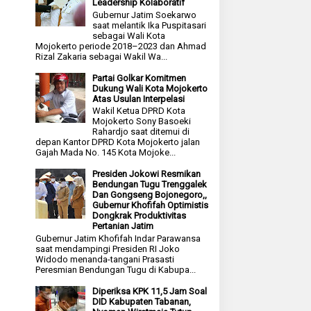
Leadership Kolaboratif
Gubernur Jatim Soekarwo
saat melantik Ika Puspitasari
sebagai Wali Kota
Mojokerto periode 2018–2023 dan Ahmad
Rizal Zakaria sebagai Wakil Wa...
Partai Golkar Komitmen
Dukung Wali Kota Mojokerto
Atas Usulan Interpelasi
Wakil Ketua DPRD Kota
Mojokerto Sony Basoeki
Rahardjo saat ditemui di
depan Kantor DPRD Kota Mojokerto jalan
Gajah Mada No. 145 Kota Mojoke...
Presiden Jokowi Resmikan
Bendungan Tugu Trenggalek
Dan Gongseng Bojonegoro,,
Gubernur Khofifah Optimistis
Dongkrak Produktivitas
Pertanian Jatim
Gubernur Jatim Khofifah Indar Parawansa
saat mendampingi Presiden RI Joko
Widodo menanda-tangani Prasasti
Peresmian Bendungan Tugu di Kabupa...
Diperiksa KPK 11,5 Jam Soal
DID Kabupaten Tabanan,