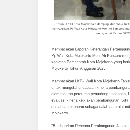
Ketua DPRD Kota Mojokerto didampingi dua Wakil Ketu
menyaksikan Pj. Wali Kota Mojokerto Moh. Ali Kuncoro m
ruang rapat Kantor DPRD
Membacakan Laporan Keterangan Pertanggung-j
Pj. Wali Kota Mojokerto Moh. Ali Kuncoro m
kegiatan Pemerintah Kota Mojokerto yang ber
Mojokerto Tahun Anggaran 2023.
Membacakan LKP-j Wali Kota Mojokerto Tahun
untuk mengetahui capaian kinerja pembangun
diamanatkan peraturan perundang-undangan, L
evaluasi kinerja kebijakan pembangunan Kota 
sosial dan ekonomi sebagai salah-satu alat in
Mojokerto.
"Berdasarkan Rencana Pembangunan Jangka M