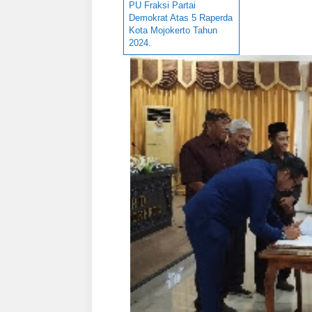
PU Fraksi Partai
Demokrat Atas 5 Raperda
Kota Mojokerto Tahun
2024.