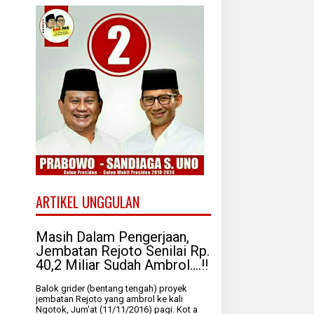
ARTIKEL UNGGULAN
Masih Dalam Pengerjaan,
Jembatan Rejoto Senilai Rp.
40,2 Miliar Sudah Ambrol....!!
Balok grider (bentang tengah) proyek
jembatan Rejoto yang ambrol ke kali
Ngotok, Jum'at (11/11/2016) pagi. Kot a