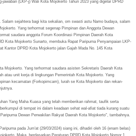
-jawaban (LKP-j) Wali Kota Mojokerto Tahun 2023 yang digelar DPRD
 Salam sejahtera bagi kita sekalian, om swasti astu Namo budaya, salam
 Mojokerto. Yang terhormat segenap Pimpinan dan Anggota Dewan
hormat saudara anggota Forum Koordinasi Pimpinan Daerah Kota
DPRD Kota Mojokerto Sunarto, membuka Rapat Paripurna Penyampaian LKP-
apat Kantor DPRD Kota Mojokerto jalan Gajah Mada No. 145 Kota
ta Mojokerto. Yang terhormat saudara asisten Sekretaris Daerah Kota
ah atau unit kerja di lingkungan Pemerintah Kota Mojokerto. Yang
mpinan kecamatan (Forkopimcam), lurah se Kota Mojokerto dan rekan-
njutnya.
 Tuhan Yang Maha Kuasa yang telah memberikan rahmat, taufik serta
 berkumpul di tempat ini dalam keadaan sehat wal-afiat tiada kurang suatu
 Paripurna Dewan Perwakilan Rakyat Daerah Kota Mojokerto", tambahnya.
ipurna pada Jum'at (29/03/2024) siang ini, dihadiri oleh 16 (enam belas)
Mojokerto. Maka, berdasarkan Peraturan DPRD Kota Mojokerto Nomor 1