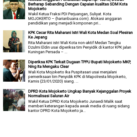
Berharap Sebanding Dengan Capaian kualitas SDM Kota
Mojokerto
Wakil Ketua Fraksi PDI Perjuangan, Suliyat. Kota
MOJOKERTO – (harianbuana.com). Alokasi anggaran
pendidikan yang menjadi komponen pri...
KPK Cecar Rita Maharani Istri Wali Kota Medan Soal Plesiran
Ke Jepang
Rita Maharani istri Wali Kota non-aktif Medan Tengku
Dzulmi Eldin usai diperiksa tim Penyidik di kantor KPK jalan
Kuningan Persada – ...
Diperiksa KPK Terkait Dugaan TPPU Bupati Mojokerto MKP,
Ning Ita Mengaku Clear
Wali Kota Mojokerto Ika Puspitasari usai menjalani
pemeriksaan tim Penyidik KPK di Mapolresta Mojokerto,
Kamis (23/01/2020) siang. ...
DPRD Kota Mojokerto Ungkap Banyak Kejanggalan Proyek
Normalisasi Saluran Air
Wakil Ketua DPRD Kota Mojokerto Junaedi Malik saat
memberi keterangan kepada awak media di ruang sidang
kantor DPRD Kota Mojokerto ja...