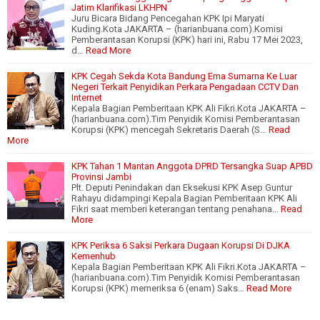
Jatim Klarifikasi LKHPN
Juru Bicara Bidang Pencegahan KPK Ipi Maryati
Kuding.Kota JAKARTA – (harianbuana.com).Komisi
Pemberantasan Korupsi (KPK) hari ini, Rabu 17 Mei 2023,
d…
Read More
KPK Cegah Sekda Kota Bandung Ema Sumarna Ke Luar
Negeri Terkait Penyidikan Perkara Pengadaan CCTV Dan
Internet
Kepala Bagian Pemberitaan KPK Ali Fikri.Kota JAKARTA –
(harianbuana.com).Tim Penyidik Komisi Pemberantasan
Korupsi (KPK) mencegah Sekretaris Daerah (S…
Read
More
KPK Tahan 1 Mantan Anggota DPRD Tersangka Suap APBD
Provinsi Jambi
Plt. Deputi Penindakan dan Eksekusi KPK Asep Guntur
Rahayu didampingi Kepala Bagian Pemberitaan KPK Ali
Fikri saat memberi keterangan tentang penahana…
Read
More
KPK Periksa 6 Saksi Perkara Dugaan Korupsi Di DJKA
Kemenhub
Kepala Bagian Pemberitaan KPK Ali Fikri.Kota JAKARTA –
(harianbuana.com).Tim Penyidik Komisi Pemberantasan
Korupsi (KPK) memeriksa 6 (enam) Saks…
Read More