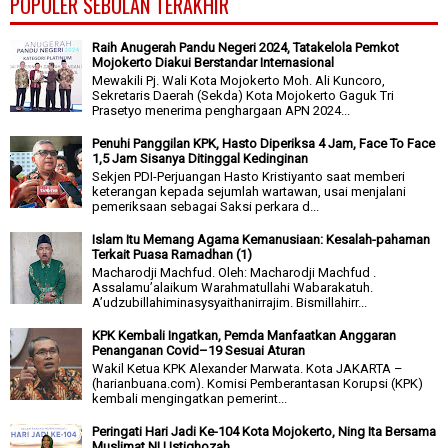
POPULER SEBULAN TERAKHIR
Raih Anugerah Pandu Negeri 2024, Tatakelola Pemkot
Mojokerto Diakui Berstandar Internasional
Mewakili Pj. Wali Kota Mojokerto Moh. Ali Kuncoro,
Sekretaris Daerah (Sekda) Kota Mojokerto Gaguk Tri
Prasetyo menerima penghargaan APN 2024...
Penuhi Panggilan KPK, Hasto Diperiksa 4 Jam, Face To Face
1,5 Jam Sisanya Ditinggal Kedinginan
Sekjen PDI-Perjuangan Hasto Kristiyanto saat memberi
keterangan kepada sejumlah wartawan, usai menjalani
pemeriksaan sebagai Saksi perkara d...
Islam Itu Memang Agama Kemanusiaan: Kesalah-pahaman
Terkait Puasa Ramadhan (1)
Macharodji Machfud. Oleh: Macharodji Machfud .
Assalamu’alaikum Warahmatullahi Wabarakatuh.
A’udzubillahiminasysyaithanirrajim. Bismillahirr...
KPK Kembali Ingatkan, Pemda Manfaatkan Anggaran
Penanganan Covid–19 Sesuai Aturan
Wakil Ketua KPK Alexander Marwata. Kota JAKARTA –
(harianbuana.com). Komisi Pemberantasan Korupsi (KPK)
kembali mengingatkan pemerint...
Peringati Hari Jadi Ke-104 Kota Mojokerto, Ning Ita Bersama
Muslimat NU Istighozah