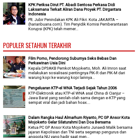
KPK Periksa Dirut PT. Abadi Sentosa Perkasa Didi
Laksamana Terkait Aliran Dana Proyek PT. Dirgantara
Indonesia
Plt. Jubir Penindakan KPK Ali Fikri. Kota JAKARTA –
(harianbuana.com). Tim Penyidik Komisi Pemberantasan
Korupsi (KPK) telah memer...
POPULER SETAHUN TERAKHIR
Film Porno, Pendorong Suburnya Seks Bebas Dan
Perkawinan Usia Dini
Kepala DP3AKB Pemkot Mojokerto, Moh. Ali Imron saat
melakukan sosialisasi pentingnya PIK-R dan PIK-M dari
warung kopi ke warung kopi lainnya...
Pengeluaran KTP-el WNA Terjadi Sejak Tahun 2006
KTP-Elektronik atau KTP-el WNA asal China di Cianjur –
Jawa Barat yang seolah-olah sama dengan e-KTP yang
sempat viral dan jadi bahan hoax....
Dalam Rangka Haul Almarhum Riyanto, PC GP Ansor Kota
Mojokerto Gelar Silaturahmi Dan Doa Bersama
Ketua PC GP Ansor Kota Mojokerto Junaedi Malik bersama
jajaran Kepolisian dan TNI serta segenap pengurus dan
anggota NU yang hadir saat men...