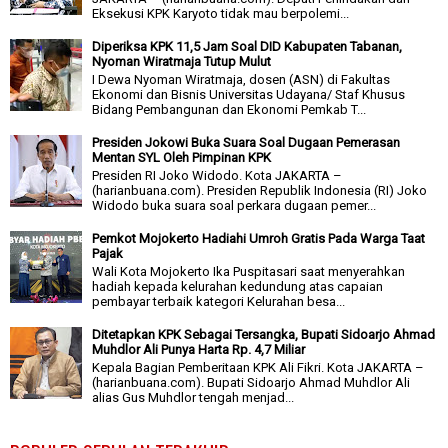
Eksekusi KPK Karyoto tidak mau berpolemi...
Diperiksa KPK 11,5 Jam Soal DID Kabupaten Tabanan,
Nyoman Wiratmaja Tutup Mulut
I Dewa Nyoman Wiratmaja, dosen (ASN) di Fakultas
Ekonomi dan Bisnis Universitas Udayana/ Staf Khusus
Bidang Pembangunan dan Ekonomi Pemkab T...
Presiden Jokowi Buka Suara Soal Dugaan Pemerasan
Mentan SYL Oleh Pimpinan KPK
Presiden RI Joko Widodo. Kota JAKARTA –
(harianbuana.com). Presiden Republik Indonesia (RI) Joko
Widodo buka suara soal perkara dugaan pemer...
Pemkot Mojokerto Hadiahi Umroh Gratis Pada Warga Taat
Pajak
Wali Kota Mojokerto Ika Puspitasari saat menyerahkan
hadiah kepada kelurahan kedundung atas capaian
pembayar terbaik kategori Kelurahan besa...
Ditetapkan KPK Sebagai Tersangka, Bupati Sidoarjo Ahmad
Muhdlor Ali Punya Harta Rp. 4,7 Miliar
Kepala Bagian Pemberitaan KPK Ali Fikri. Kota JAKARTA –
(harianbuana.com). Bupati Sidoarjo Ahmad Muhdlor Ali
alias Gus Muhdlor tengah menjad...