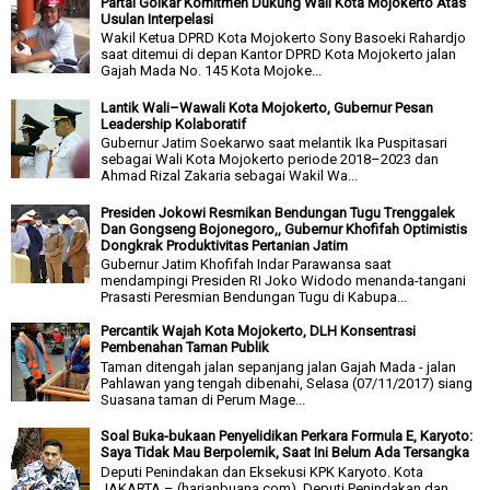
Partai Golkar Komitmen Dukung Wali Kota Mojokerto Atas
Usulan Interpelasi
Wakil Ketua DPRD Kota Mojokerto Sony Basoeki Rahardjo
saat ditemui di depan Kantor DPRD Kota Mojokerto jalan
Gajah Mada No. 145 Kota Mojoke...
Lantik Wali–Wawali Kota Mojokerto, Gubernur Pesan
Leadership Kolaboratif
Gubernur Jatim Soekarwo saat melantik Ika Puspitasari
sebagai Wali Kota Mojokerto periode 2018–2023 dan
Ahmad Rizal Zakaria sebagai Wakil Wa...
Presiden Jokowi Resmikan Bendungan Tugu Trenggalek
Dan Gongseng Bojonegoro,, Gubernur Khofifah Optimistis
Dongkrak Produktivitas Pertanian Jatim
Gubernur Jatim Khofifah Indar Parawansa saat
mendampingi Presiden RI Joko Widodo menanda-tangani
Prasasti Peresmian Bendungan Tugu di Kabupa...
Percantik Wajah Kota Mojokerto, DLH Konsentrasi
Pembenahan Taman Publik
Taman ditengah jalan sepanjang jalan Gajah Mada - jalan
Pahlawan yang tengah dibenahi, Selasa (07/11/2017) siang
Suasana taman di Perum Mage...
Soal Buka-bukaan Penyelidikan Perkara Formula E, Karyoto:
Saya Tidak Mau Berpolemik, Saat Ini Belum Ada Tersangka
Deputi Penindakan dan Eksekusi KPK Karyoto. Kota
JAKARTA – (harianbuana.com). Deputi Penindakan dan