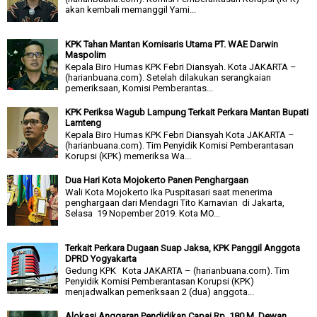
akan kembali memanggil Yami...
KPK Tahan Mantan Komisaris Utama PT. WAE Darwin
Maspolim
Kepala Biro Humas KPK Febri Diansyah. Kota JAKARTA –
(harianbuana.com). Setelah dilakukan serangkaian
pemeriksaan, Komisi Pemberantas...
KPK Periksa Wagub Lampung Terkait Perkara Mantan Bupati
Lamteng
Kepala Biro Humas KPK Febri Diansyah Kota JAKARTA –
(harianbuana.com). Tim Penyidik Komisi Pemberantasan
Korupsi (KPK) memeriksa Wa...
Dua Hari Kota Mojokerto Panen Penghargaan
Wali Kota Mojokerto Ika Puspitasari saat menerima
penghargaan dari Mendagri Tito Karnavian di Jakarta,
Selasa 19 Nopember 2019. Kota MO...
Terkait Perkara Dugaan Suap Jaksa, KPK Panggil Anggota
DPRD Yogyakarta
Gedung KPK Kota JAKARTA – (harianbuana.com). Tim
Penyidik Komisi Pemberantasan Korupsi (KPK)
menjadwalkan pemeriksaan 2 (dua) anggota...
Alokasi Anggaran Pendidikan Capai Rp. 180 M, Dewan