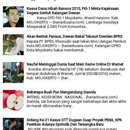
Kasus Dana Hibah Bansos 2015, FKI-1 Minta Kejaksaan
Segera Sentuh Kalangan Dewan
Ketua DPD FKI-1 Mojokerto, Wiwid Haryono. Kab.
MOJOKERTO — (harianbuana.com). Lembaga Swadaya
Masyarakat (LSM) Front Komunitas...
Akan Bentuk Pansus, Dewan Bakal Telusuri Deviden BPRS
Kepala PT. BPRS, Khoirudin saat teken MoU dengan Pemkot.
Kota MOJOKERTO — (harianbuana.com). Kalangan DPRD
Kota Mojokerto bakal membentuk...
Naufal Meninggal Dunia Saat Main Game Online Di Warnet
Kondisi almarhum Naufal HF (18) sebelum dievakuasi dari
tempat duduknya di Warnet, Jum'at (05/08/2016) malam .
Kab. MOJOKERTO — (har...
Beberapa Buah Pun Mengandung Sianida
ARTIKEL KESEHATAN : NASIONAL - (harianbuana.com).
Sianida, zat beracun yang sangat berbahaya dan akhir-akhir
ini marak dibicarakan bany...
Sidang Ke-21 Kasus OTT Dugaan Suap Proyek PENS, KPK
Pastikan Adanya Sprindik Dan Tersangka Baru
JPU KPK Atty Novianty saat ditengah membaca materi