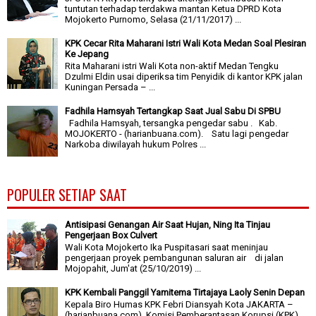
tuntutan terhadap terdakwa mantan Ketua DPRD Kota
Mojokerto Purnomo, Selasa (21/11/2017) ...
KPK Cecar Rita Maharani Istri Wali Kota Medan Soal Plesiran
Ke Jepang
Rita Maharani istri Wali Kota non-aktif Medan Tengku
Dzulmi Eldin usai diperiksa tim Penyidik di kantor KPK jalan
Kuningan Persada – ...
Fadhila Hamsyah Tertangkap Saat Jual Sabu Di SPBU
Fadhila Hamsyah, tersangka pengedar sabu . Kab.
MOJOKERTO - (harianbuana.com). Satu lagi pengedar
Narkoba diwilayah hukum Polres ...
POPULER SETIAP SAAT
Antisipasi Genangan Air Saat Hujan, Ning Ita Tinjau
Pengerjaan Box Culvert
Wali Kota Mojokerto Ika Puspitasari saat meninjau
pengerjaan proyek pembangunan saluran air di jalan
Mojopahit, Jum'at (25/10/2019) ...
KPK Kembali Panggil Yamitema Tirtajaya Laoly Senin Depan
Kepala Biro Humas KPK Febri Diansyah Kota JAKARTA –
(harianbuana.com). Komisi Pemberantasan Korupsi (KPK)