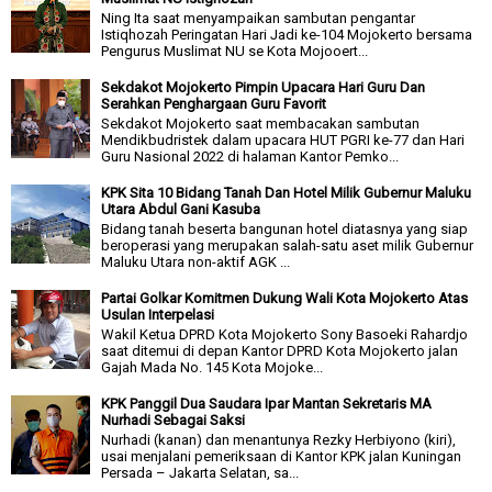
Ning Ita saat menyampaikan sambutan pengantar
Istiqhozah Peringatan Hari Jadi ke-104 Mojokerto bersama
Pengurus Muslimat NU se Kota Mojooert...
Sekdakot Mojokerto Pimpin Upacara Hari Guru Dan
Serahkan Penghargaan Guru Favorit
Sekdakot Mojokerto saat membacakan sambutan
Mendikbudristek dalam upacara HUT PGRI ke-77 dan Hari
Guru Nasional 2022 di halaman Kantor Pemko...
KPK Sita 10 Bidang Tanah Dan Hotel Milik Gubernur Maluku
Utara Abdul Gani Kasuba
Bidang tanah beserta bangunan hotel diatasnya yang siap
beroperasi yang merupakan salah-satu aset milik Gubernur
Maluku Utara non-aktif AGK ...
Partai Golkar Komitmen Dukung Wali Kota Mojokerto Atas
Usulan Interpelasi
Wakil Ketua DPRD Kota Mojokerto Sony Basoeki Rahardjo
saat ditemui di depan Kantor DPRD Kota Mojokerto jalan
Gajah Mada No. 145 Kota Mojoke...
KPK Panggil Dua Saudara Ipar Mantan Sekretaris MA
Nurhadi Sebagai Saksi
Nurhadi (kanan) dan menantunya Rezky Herbiyono (kiri),
usai menjalani pemeriksaan di Kantor KPK jalan Kuningan
Persada – Jakarta Selatan, sa...