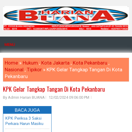
MENU
Home
»
Hukum
,
Kota Jakarta
,
Kota Pekanbaru
,
Nasional
,
Tipikor
» KPK Gelar Tangkap Tangan Di Kota
Pekanbaru
KPK Gelar Tangkap Tangan Di Kota Pekanbaru
By Admin Harian BUANA
12/02/2024 09:06:00 PM
BACA JUGA
KPK Periksa 3 Saksi
Perkara Harun Masiku