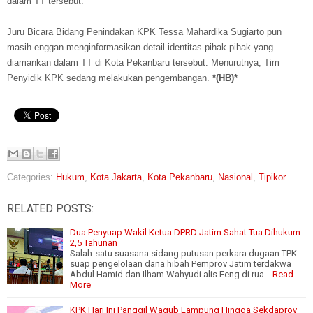
dalam TT tersebut.
Juru Bicara Bidang Penindakan KPK Tessa Mahardika Sugiarto pun
masih enggan menginformasikan detail identitas pihak-pihak yang
diamankan dalam TT di Kota Pekanbaru tersebut. Menurutnya, Tim
Penyidik KPK sedang melakukan pengembangan.
*(HB)*
Categories:
Hukum
,
Kota Jakarta
,
Kota Pekanbaru
,
Nasional
,
Tipikor
RELATED POSTS:
Dua Penyuap Wakil Ketua DPRD Jatim Sahat Tua Dihukum
2,5 Tahunan
Salah-satu suasana sidang putusan perkara dugaan TPK
suap pengelolaan dana hibah Pemprov Jatim terdakwa
Abdul Hamid dan Ilham Wahyudi alis Eeng di rua…
Read
More
KPK Hari Ini Panggil Wagub Lampung Hingga Sekdaprov