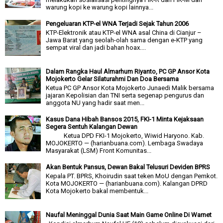
warung kopi ke warung kopi lainnya...
Pengeluaran KTP-el WNA Terjadi Sejak Tahun 2006
KTP-Elektronik atau KTP-el WNA asal China di Cianjur –
Jawa Barat yang seolah-olah sama dengan e-KTP yang
sempat viral dan jadi bahan hoax....
Dalam Rangka Haul Almarhum Riyanto, PC GP Ansor Kota
Mojokerto Gelar Silaturahmi Dan Doa Bersama
Ketua PC GP Ansor Kota Mojokerto Junaedi Malik bersama
jajaran Kepolisian dan TNI serta segenap pengurus dan
anggota NU yang hadir saat men...
Kasus Dana Hibah Bansos 2015, FKI-1 Minta Kejaksaan
Segera Sentuh Kalangan Dewan
Ketua DPD FKI-1 Mojokerto, Wiwid Haryono. Kab.
MOJOKERTO — (harianbuana.com). Lembaga Swadaya
Masyarakat (LSM) Front Komunitas...
Akan Bentuk Pansus, Dewan Bakal Telusuri Deviden BPRS
Kepala PT. BPRS, Khoirudin saat teken MoU dengan Pemkot.
Kota MOJOKERTO — (harianbuana.com). Kalangan DPRD
Kota Mojokerto bakal membentuk...
Naufal Meninggal Dunia Saat Main Game Online Di Warnet