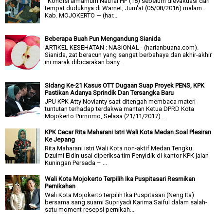
Kondisi almarhum Naufal HF (18) sebelum dievakuasi dari
tempat duduknya di Warnet, Jum'at (05/08/2016) malam .
Kab. MOJOKERTO — (har...
Beberapa Buah Pun Mengandung Sianida
ARTIKEL KESEHATAN : NASIONAL - (harianbuana.com).
Sianida, zat beracun yang sangat berbahaya dan akhir-akhir
ini marak dibicarakan bany...
Sidang Ke-21 Kasus OTT Dugaan Suap Proyek PENS, KPK
Pastikan Adanya Sprindik Dan Tersangka Baru
JPU KPK Atty Novianty saat ditengah membaca materi
tuntutan terhadap terdakwa mantan Ketua DPRD Kota
Mojokerto Purnomo, Selasa (21/11/2017) ...
KPK Cecar Rita Maharani Istri Wali Kota Medan Soal Plesiran
Ke Jepang
Rita Maharani istri Wali Kota non-aktif Medan Tengku
Dzulmi Eldin usai diperiksa tim Penyidik di kantor KPK jalan
Kuningan Persada – ...
Wali Kota Mojokerto Terpilih Ika Puspitasari Resmikan
Pernikahan
Wali Kota Mojokerto terpilih Ika Puspitasari (Neng Ita)
bersama sang suami Supriyadi Karima Saiful dalam salah-
satu moment resepsi pernikah...