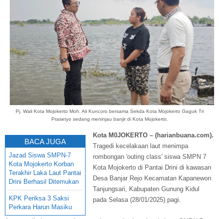
Pj. Wali Kota Mojokerto Moh. Ali Kuncoro bersama Sekda Kota Mojokerto Gaguk Tri
Prasetyo sedang meninjau banjir di Kota Mojokerto.
Kota M0JOKERTO – (harianbuana.com).
BACA JUGA
Tragedi kecelakaan laut menimpa
Jazad Siswa SMPN-7
rombongan 'outing class' siswa SMPN 7
Kota Mojokerto Korban
Kota Mojokerto di Pantai Drini di kawasan
Terakhir Laka Laut Pantai
Desa Banjar Rejo Kecamatan Kapanewon
Drini Berhasil Ditemukan
Tanjungsari, Kabupaten Gunung Kidul
KPK Periksa 3 Saksi
pada Selasa (28/01/2025) pagi.
Perkara Harun Masiku