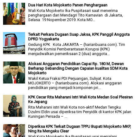
Dua Hari Kota Mojokerto Panen Penghargaan
Wali Kota Mojokerto Ika Puspitasari saat menerima
penghargaan dari Mendagri Tito Karnavian di Jakarta,
Selasa 19 Nopember 2019. Kota MO...
Terkait Perkara Dugaan Suap Jaksa, KPK Panggil Anggota
DPRD Yogyakarta
Gedung KPK Kota JAKARTA – (harianbuana.com). Tim
Penyidik Komisi Pemberantasan Korupsi (KPK)
menjadwalkan pemeriksaan 2 (dua) anggota...
Alokasi Anggaran Pendidikan Capai Rp. 180 M, Dewan
Berharap Sebanding Dengan Capaian kualitas SDM Kota
Mojokerto
Wakil Ketua Fraksi PDI Perjuangan, Suliyat. Kota
MOJOKERTO – (harianbuana.com). Alokasi anggaran
pendidikan yang menjadi komponen pri...
KPK Cecar Rita Maharani Istri Wali Kota Medan Soal Plesiran
Ke Jepang
Rita Maharani istri Wali Kota non-aktif Medan Tengku
Dzulmi Eldin usai diperiksa tim Penyidik di kantor KPK jalan
Kuningan Persada – ...
Diperiksa KPK Terkait Dugaan TPPU Bupati Mojokerto MKP,
Ning Ita Mengaku Clear
Wali Kota Mojokerto Ika Puspitasari usai menjalani