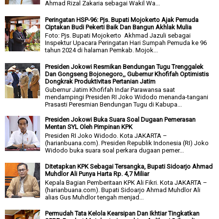
Ahmad Rizal Zakaria sebagai Wakil Wa...
Peringatan HSP-96: Pjs. Bupati Mojokerto Ajak Pemuda
Ciptakan Budi Pekerti Baik Dan Bangun Akhlak Mulia
Foto: Pjs. Bupati Mojokerto Akhmad Jazuli sebagai
Inspektur Upacara Peringatan Hari Sumpah Pemuda ke 96
tahun 2024 di halaman Pemkab. Mojok...
Presiden Jokowi Resmikan Bendungan Tugu Trenggalek
Dan Gongseng Bojonegoro,, Gubernur Khofifah Optimistis
Dongkrak Produktivitas Pertanian Jatim
Gubernur Jatim Khofifah Indar Parawansa saat
mendampingi Presiden RI Joko Widodo menanda-tangani
Prasasti Peresmian Bendungan Tugu di Kabupa...
Presiden Jokowi Buka Suara Soal Dugaan Pemerasan
Mentan SYL Oleh Pimpinan KPK
Presiden RI Joko Widodo. Kota JAKARTA –
(harianbuana.com). Presiden Republik Indonesia (RI) Joko
Widodo buka suara soal perkara dugaan pemer...
Ditetapkan KPK Sebagai Tersangka, Bupati Sidoarjo Ahmad
Muhdlor Ali Punya Harta Rp. 4,7 Miliar
Kepala Bagian Pemberitaan KPK Ali Fikri. Kota JAKARTA –
(harianbuana.com). Bupati Sidoarjo Ahmad Muhdlor Ali
alias Gus Muhdlor tengah menjad...
Permudah Tata Kelola Kearsipan Dan Ikhtiar Tingkatkan