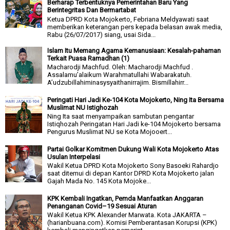
Berharap Terbentuknya Pemerintahan Baru Yang
Berintegritas Dan Bermartabat
Ketua DPRD Kota Mojokerto, Febriana Meldyawati saat
memberikan keterangan pers kepada belasan awak media,
Rabu (26/07/2017) siang, usai Sida...
Islam Itu Memang Agama Kemanusiaan: Kesalah-pahaman
Terkait Puasa Ramadhan (1)
Macharodji Machfud. Oleh: Macharodji Machfud .
Assalamu’alaikum Warahmatullahi Wabarakatuh.
A’udzubillahiminasysyaithanirrajim. Bismillahirr...
Peringati Hari Jadi Ke-104 Kota Mojokerto, Ning Ita Bersama
Muslimat NU Istighozah
Ning Ita saat menyampaikan sambutan pengantar
Istiqhozah Peringatan Hari Jadi ke-104 Mojokerto bersama
Pengurus Muslimat NU se Kota Mojooert...
Partai Golkar Komitmen Dukung Wali Kota Mojokerto Atas
Usulan Interpelasi
Wakil Ketua DPRD Kota Mojokerto Sony Basoeki Rahardjo
saat ditemui di depan Kantor DPRD Kota Mojokerto jalan
Gajah Mada No. 145 Kota Mojoke...
KPK Kembali Ingatkan, Pemda Manfaatkan Anggaran
Penanganan Covid–19 Sesuai Aturan
Wakil Ketua KPK Alexander Marwata. Kota JAKARTA –
(harianbuana.com). Komisi Pemberantasan Korupsi (KPK)