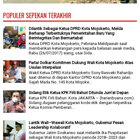
POPULER SEPEKAN TERAKHIR
Dilantik Sebagai Ketua DPRD Kota Mojokerto, Melda
Berharap Terbentuknya Pemerintahan Baru Yang
Berintegritas Dan Bermartabat
Ketua DPRD Kota Mojokerto, Febriana Meldyawati saat
memberikan keterangan pers kepada belasan awak media,
Rabu (26/07/2017) siang, usai Sida...
Partai Golkar Komitmen Dukung Wali Kota Mojokerto Atas
Usulan Interpelasi
Wakil Ketua DPRD Kota Mojokerto Sony Basoeki Rahardjo
saat ditemui di depan Kantor DPRD Kota Mojokerto jalan
Gajah Mada No. 145 Kota Mojoke...
Sidang Etik Ketua KPK Firli Bahuri Ditunda Jum'at Depan
Ketua KPK Firli Bahuri. Kota JAKARTA – (harianbuana.com).
Sidang dugaan pelanggaran kode etik dengan terperiksa
Ketua Komisi Pemberan...
Lantik Wali–Wawali Kota Mojokerto, Gubernur Pesan
Leadership Kolaboratif
Gubernur Jatim Soekarwo saat melantik Ika Puspitasari
sebagai Wali Kota Mojokerto periode 2018–2023 dan