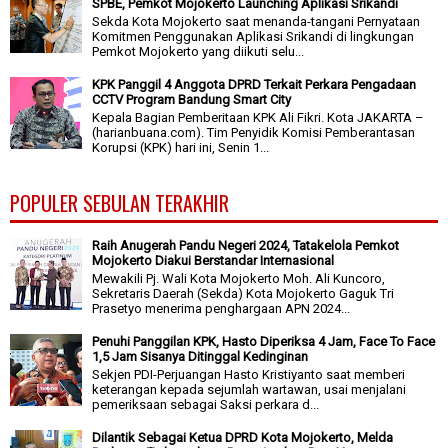
SPBE, Pemkot Mojokerto Launching Aplikasi Srikandi
Sekda Kota Mojokerto saat menanda-tangani Pernyataan
Komitmen Penggunakan Aplikasi Srikandi di lingkungan
Pemkot Mojokerto yang diikuti selu...
KPK Panggil 4 Anggota DPRD Terkait Perkara Pengadaan
CCTV Program Bandung Smart City
Kepala Bagian Pemberitaan KPK Ali Fikri. Kota JAKARTA –
(harianbuana.com). Tim Penyidik Komisi Pemberantasan
Korupsi (KPK) hari ini, Senin 1...
POPULER SEBULAN TERAKHIR
Raih Anugerah Pandu Negeri 2024, Tatakelola Pemkot
Mojokerto Diakui Berstandar Internasional
Mewakili Pj. Wali Kota Mojokerto Moh. Ali Kuncoro,
Sekretaris Daerah (Sekda) Kota Mojokerto Gaguk Tri
Prasetyo menerima penghargaan APN 2024...
Penuhi Panggilan KPK, Hasto Diperiksa 4 Jam, Face To Face
1,5 Jam Sisanya Ditinggal Kedinginan
Sekjen PDI-Perjuangan Hasto Kristiyanto saat memberi
keterangan kepada sejumlah wartawan, usai menjalani
pemeriksaan sebagai Saksi perkara d...
Dilantik Sebagai Ketua DPRD Kota Mojokerto, Melda