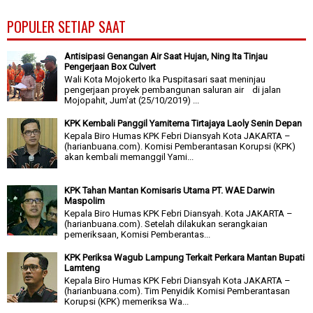
POPULER SETIAP SAAT
Antisipasi Genangan Air Saat Hujan, Ning Ita Tinjau
Pengerjaan Box Culvert
Wali Kota Mojokerto Ika Puspitasari saat meninjau
pengerjaan proyek pembangunan saluran air di jalan
Mojopahit, Jum'at (25/10/2019) ...
KPK Kembali Panggil Yamitema Tirtajaya Laoly Senin Depan
Kepala Biro Humas KPK Febri Diansyah Kota JAKARTA –
(harianbuana.com). Komisi Pemberantasan Korupsi (KPK)
akan kembali memanggil Yami...
KPK Tahan Mantan Komisaris Utama PT. WAE Darwin
Maspolim
Kepala Biro Humas KPK Febri Diansyah. Kota JAKARTA –
(harianbuana.com). Setelah dilakukan serangkaian
pemeriksaan, Komisi Pemberantas...
KPK Periksa Wagub Lampung Terkait Perkara Mantan Bupati
Lamteng
Kepala Biro Humas KPK Febri Diansyah Kota JAKARTA –
(harianbuana.com). Tim Penyidik Komisi Pemberantasan
Korupsi (KPK) memeriksa Wa...