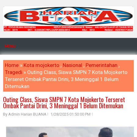
MENU
Home
»
Kota mojokerto
,
Nasional
,
Pemerintahan
,
Tragedi
» Outing Class, Siswa SMPN 7 Kota Mojokerto
Terseret Ombak Pantai Drini, 3 Meninggal 1 Belum
Ditemukan
Outing Class, Siswa SMPN 7 Kota Mojokerto Terseret
Ombak Pantai Drini, 3 Meninggal 1 Belum Ditemukan
By Admin Harian BUANA
1/28/2025 01:50:00 PM