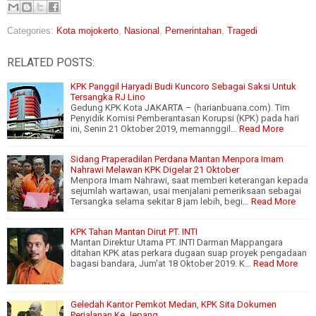
Categories:
Kota mojokerto
,
Nasional
,
Pemerintahan
,
Tragedi
RELATED POSTS:
KPK Panggil Haryadi Budi Kuncoro Sebagai Saksi Untuk
Tersangka RJ Lino
Gedung KPK Kota JAKARTA – (harianbuana.com). Tim
Penyidik Komisi Pemberantasan Korupsi (KPK) pada hari
ini, Senin 21 Oktober 2019, memannggil…
Read More
Sidang Praperadilan Perdana Mantan Menpora Imam
Nahrawi Melawan KPK Digelar 21 Oktober
Menpora Imam Nahrawi, saat memberi keterangan kepada
sejumlah wartawan, usai menjalani pemeriksaan sebagai
Tersangka selama sekitar 8 jam lebih, begi…
Read More
KPK Tahan Mantan Dirut PT. INTI
Mantan Direktur Utama PT. INTI Darman Mappangara
ditahan KPK atas perkara dugaan suap proyek pengadaan
bagasi bandara, Jum'at 18 Oktober 2019. K…
Read More
Geledah Kantor Pemkot Medan, KPK Sita Dokumen
Perjalanan Ke Jepang