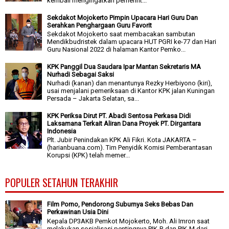
kembali mengingatkan pemerint...
Sekdakot Mojokerto Pimpin Upacara Hari Guru Dan
Serahkan Penghargaan Guru Favorit
Sekdakot Mojokerto saat membacakan sambutan
Mendikbudristek dalam upacara HUT PGRI ke-77 dan Hari
Guru Nasional 2022 di halaman Kantor Pemko...
KPK Panggil Dua Saudara Ipar Mantan Sekretaris MA
Nurhadi Sebagai Saksi
Nurhadi (kanan) dan menantunya Rezky Herbiyono (kiri),
usai menjalani pemeriksaan di Kantor KPK jalan Kuningan
Persada – Jakarta Selatan, sa...
KPK Periksa Dirut PT. Abadi Sentosa Perkasa Didi
Laksamana Terkait Aliran Dana Proyek PT. Dirgantara
Indonesia
Plt. Jubir Penindakan KPK Ali Fikri. Kota JAKARTA –
(harianbuana.com). Tim Penyidik Komisi Pemberantasan
Korupsi (KPK) telah memer...
POPULER SETAHUN TERAKHIR
Film Porno, Pendorong Suburnya Seks Bebas Dan
Perkawinan Usia Dini
Kepala DP3AKB Pemkot Mojokerto, Moh. Ali Imron saat
melakukan sosialisasi pentingnya PIK-R dan PIK-M dari