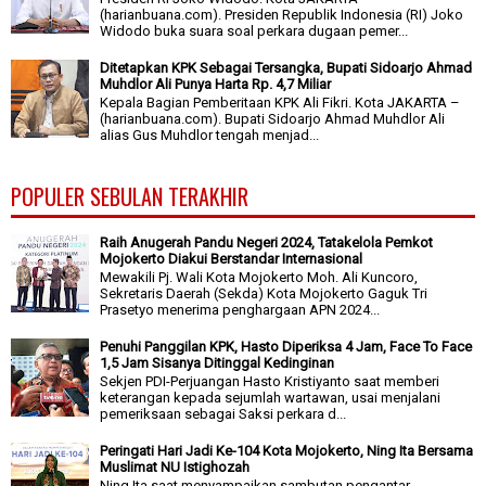
(harianbuana.com). Presiden Republik Indonesia (RI) Joko
Widodo buka suara soal perkara dugaan pemer...
Ditetapkan KPK Sebagai Tersangka, Bupati Sidoarjo Ahmad
Muhdlor Ali Punya Harta Rp. 4,7 Miliar
Kepala Bagian Pemberitaan KPK Ali Fikri. Kota JAKARTA –
(harianbuana.com). Bupati Sidoarjo Ahmad Muhdlor Ali
alias Gus Muhdlor tengah menjad...
POPULER SEBULAN TERAKHIR
Raih Anugerah Pandu Negeri 2024, Tatakelola Pemkot
Mojokerto Diakui Berstandar Internasional
Mewakili Pj. Wali Kota Mojokerto Moh. Ali Kuncoro,
Sekretaris Daerah (Sekda) Kota Mojokerto Gaguk Tri
Prasetyo menerima penghargaan APN 2024...
Penuhi Panggilan KPK, Hasto Diperiksa 4 Jam, Face To Face
1,5 Jam Sisanya Ditinggal Kedinginan
Sekjen PDI-Perjuangan Hasto Kristiyanto saat memberi
keterangan kepada sejumlah wartawan, usai menjalani
pemeriksaan sebagai Saksi perkara d...
Peringati Hari Jadi Ke-104 Kota Mojokerto, Ning Ita Bersama
Muslimat NU Istighozah
Ning Ita saat menyampaikan sambutan pengantar