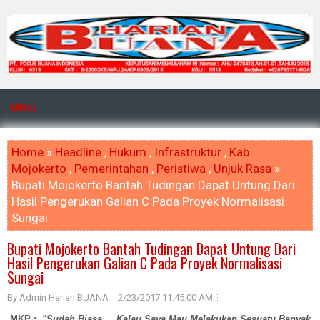
MENU
Home
»
Headline
,
Hukum
,
Infrastruktur
,
Kab.
Mojokerto
,
Pemerintahan
,
Peristiwa
,
Unjuk Rasa
»
Bupati Mojokerto Bantah Tudingan Dapat Untung Dari
Hasil Pengerukan Galian C Pada Proyek Normalisasi
Sungai
Bupati Mojokerto Bantah Tudingan Dapat Untung Dari
Hasil Pengerukan Galian C Pada Proyek Normalisasi
Sungai
By Admin Harian BUANA
2/23/2017 11:45:00 AM
MKP :
"
Sudah Biasa..., Kalau Saya Mau Melakukan Sesuatu Banyak