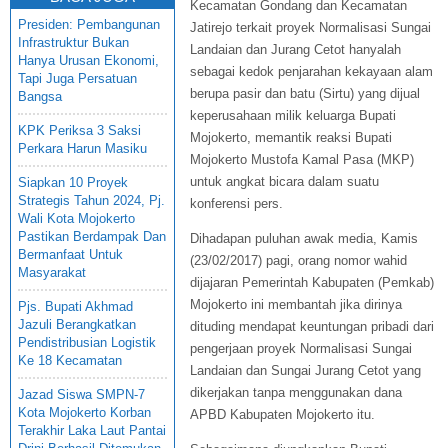
Kecamatan Gondang dan Kecamatan
Presiden: Pembangunan
Jatirejo terkait proyek Normalisasi Sungai
Infrastruktur Bukan
Landaian dan Jurang Cetot hanyalah
Hanya Urusan Ekonomi,
sebagai kedok penjarahan kekayaan alam
Tapi Juga Persatuan
berupa pasir dan batu (Sirtu) yang dijual
Bangsa
keperusahaan milik keluarga Bupati
KPK Periksa 3 Saksi
Mojokerto, memantik reaksi Bupati
Perkara Harun Masiku
Mojokerto Mustofa Kamal Pasa (MKP)
untuk angkat bicara dalam suatu
Siapkan 10 Proyek
Strategis Tahun 2024, Pj.
konferensi pers.
Wali Kota Mojokerto
Pastikan Berdampak Dan
Dihadapan puluhan awak media, Kamis
Bermanfaat Untuk
(23/02/2017) pagi, orang nomor wahid
Masyarakat
dijajaran Pemerintah Kabupaten (Pemkab)
Mojokerto ini membantah jika dirinya
Pjs. Bupati Akhmad
Jazuli Berangkatkan
dituding mendapat keuntungan pribadi dari
Pendistribusian Logistik
pengerjaan proyek Normalisasi Sungai
Ke 18 Kecamatan
Landaian dan Sungai Jurang Cetot yang
dikerjakan tanpa menggunakan dana
Jazad Siswa SMPN-7
Kota Mojokerto Korban
APBD Kabupaten Mojokerto itu.
Terakhir Laka Laut Pantai