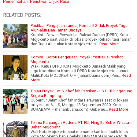
Pemerintahan
,
Peristiwa
,
Unjuk Rasa
RELATED POSTS:
Pastikan Pengejaan Lancar, Komisi II Sidak Proyek Tugu
Alun-alun Dan Taman Budaya
Komisi II Dewan Perwakilan Rakyat Daerah (DPRD) Kota
Mojokerto saat Sidak di lokasi proyek Rehabilitasi Taman
dan Tugu Alun-alun Kota Mojokerto s…
Read More
Komisi II Soroti Pengerjaan Proyek Prestisius Pemkot
Mojokerto
Wakil Ketua DPRD Kota Mojokerto Junaedi Malik yang
juga Koordinator Komisi II DPRD Kota Mojokerto Junaedi
Malik.Kota MOJOKERTO – (harianbuana.com).Pen…
Read
More
Tinjau Proyek Lot 6, Khofifah Pastikan JLS Di Tulungagung
Segera Rampung
Gubernur Jatim Khofifah Indar Parawansa saat di lokasi
proyek Lot 6 JLS, Minggu 13 September 2020. Kota
SURABAYA – (harianbuana.com). Gubernu…
Read More
Terima Kunjungan Audensi PT. PLI, Ning Ita Beber Wisata
Bahari Mojopahit
Wali Kota Mojokerto saat memamerkan kain batik khas
Kota Mojokerto karya pelaku UMKM Kota Mojokerto di