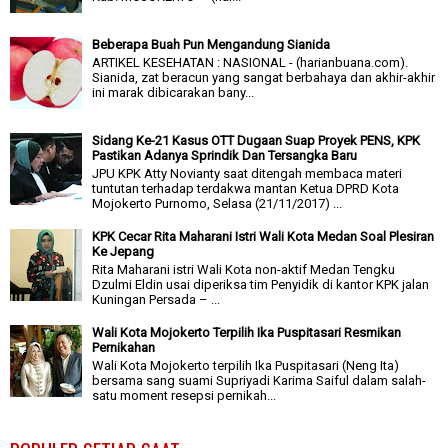
Beberapa Buah Pun Mengandung Sianida
ARTIKEL KESEHATAN : NASIONAL - (harianbuana.com).
Sianida, zat beracun yang sangat berbahaya dan akhir-akhir
ini marak dibicarakan bany...
Sidang Ke-21 Kasus OTT Dugaan Suap Proyek PENS, KPK
Pastikan Adanya Sprindik Dan Tersangka Baru
JPU KPK Atty Novianty saat ditengah membaca materi
tuntutan terhadap terdakwa mantan Ketua DPRD Kota
Mojokerto Purnomo, Selasa (21/11/2017) ...
KPK Cecar Rita Maharani Istri Wali Kota Medan Soal Plesiran
Ke Jepang
Rita Maharani istri Wali Kota non-aktif Medan Tengku
Dzulmi Eldin usai diperiksa tim Penyidik di kantor KPK jalan
Kuningan Persada – ...
Wali Kota Mojokerto Terpilih Ika Puspitasari Resmikan
Pernikahan
Wali Kota Mojokerto terpilih Ika Puspitasari (Neng Ita)
bersama sang suami Supriyadi Karima Saiful dalam salah-
satu moment resepsi pernikah...