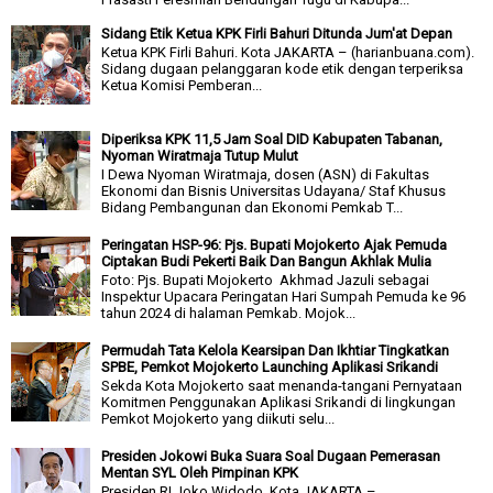
Sidang Etik Ketua KPK Firli Bahuri Ditunda Jum'at Depan
Ketua KPK Firli Bahuri. Kota JAKARTA – (harianbuana.com).
Sidang dugaan pelanggaran kode etik dengan terperiksa
Ketua Komisi Pemberan...
Diperiksa KPK 11,5 Jam Soal DID Kabupaten Tabanan,
Nyoman Wiratmaja Tutup Mulut
I Dewa Nyoman Wiratmaja, dosen (ASN) di Fakultas
Ekonomi dan Bisnis Universitas Udayana/ Staf Khusus
Bidang Pembangunan dan Ekonomi Pemkab T...
Peringatan HSP-96: Pjs. Bupati Mojokerto Ajak Pemuda
Ciptakan Budi Pekerti Baik Dan Bangun Akhlak Mulia
Foto: Pjs. Bupati Mojokerto Akhmad Jazuli sebagai
Inspektur Upacara Peringatan Hari Sumpah Pemuda ke 96
tahun 2024 di halaman Pemkab. Mojok...
Permudah Tata Kelola Kearsipan Dan Ikhtiar Tingkatkan
SPBE, Pemkot Mojokerto Launching Aplikasi Srikandi
Sekda Kota Mojokerto saat menanda-tangani Pernyataan
Komitmen Penggunakan Aplikasi Srikandi di lingkungan
Pemkot Mojokerto yang diikuti selu...
Presiden Jokowi Buka Suara Soal Dugaan Pemerasan
Mentan SYL Oleh Pimpinan KPK
Presiden RI Joko Widodo. Kota JAKARTA –