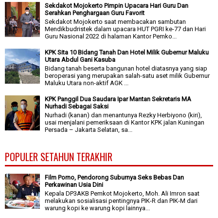
Sekdakot Mojokerto Pimpin Upacara Hari Guru Dan
Serahkan Penghargaan Guru Favorit
Sekdakot Mojokerto saat membacakan sambutan
Mendikbudristek dalam upacara HUT PGRI ke-77 dan Hari
Guru Nasional 2022 di halaman Kantor Pemko...
KPK Sita 10 Bidang Tanah Dan Hotel Milik Gubernur Maluku
Utara Abdul Gani Kasuba
Bidang tanah beserta bangunan hotel diatasnya yang siap
beroperasi yang merupakan salah-satu aset milik Gubernur
Maluku Utara non-aktif AGK ...
KPK Panggil Dua Saudara Ipar Mantan Sekretaris MA
Nurhadi Sebagai Saksi
Nurhadi (kanan) dan menantunya Rezky Herbiyono (kiri),
usai menjalani pemeriksaan di Kantor KPK jalan Kuningan
Persada – Jakarta Selatan, sa...
POPULER SETAHUN TERAKHIR
Film Porno, Pendorong Suburnya Seks Bebas Dan
Perkawinan Usia Dini
Kepala DP3AKB Pemkot Mojokerto, Moh. Ali Imron saat
melakukan sosialisasi pentingnya PIK-R dan PIK-M dari
warung kopi ke warung kopi lainnya...