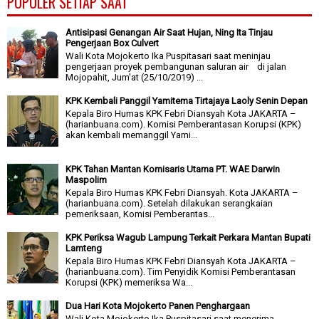
POPULER SETIAP SAAT
Antisipasi Genangan Air Saat Hujan, Ning Ita Tinjau
Pengerjaan Box Culvert
Wali Kota Mojokerto Ika Puspitasari saat meninjau
pengerjaan proyek pembangunan saluran air di jalan
Mojopahit, Jum'at (25/10/2019) ...
KPK Kembali Panggil Yamitema Tirtajaya Laoly Senin Depan
Kepala Biro Humas KPK Febri Diansyah Kota JAKARTA –
(harianbuana.com). Komisi Pemberantasan Korupsi (KPK)
akan kembali memanggil Yami...
KPK Tahan Mantan Komisaris Utama PT. WAE Darwin
Maspolim
Kepala Biro Humas KPK Febri Diansyah. Kota JAKARTA –
(harianbuana.com). Setelah dilakukan serangkaian
pemeriksaan, Komisi Pemberantas...
KPK Periksa Wagub Lampung Terkait Perkara Mantan Bupati
Lamteng
Kepala Biro Humas KPK Febri Diansyah Kota JAKARTA –
(harianbuana.com). Tim Penyidik Komisi Pemberantasan
Korupsi (KPK) memeriksa Wa...
Dua Hari Kota Mojokerto Panen Penghargaan
Wali Kota Mojokerto Ika Puspitasari saat menerima