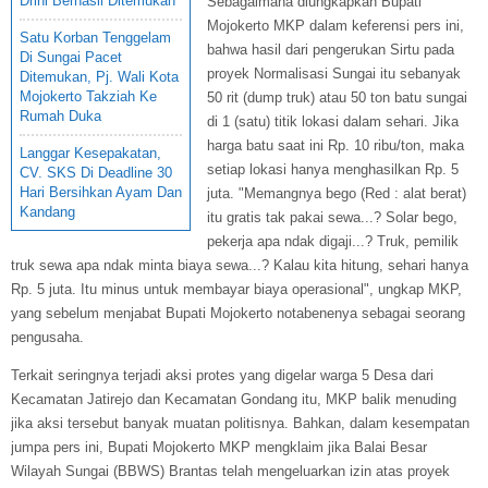
Drini Berhasil Ditemukan
Sebagaimana diungkapkan Bupati
Mojokerto MKP dalam keferensi pers ini,
Satu Korban Tenggelam
bahwa hasil dari pengerukan Sirtu pada
Di Sungai Pacet
proyek Normalisasi Sungai itu sebanyak
Ditemukan, Pj. Wali Kota
Mojokerto Takziah Ke
50 rit (dump truk) atau 50 ton batu sungai
Rumah Duka
di 1 (satu) titik lokasi dalam sehari. Jika
harga batu saat ini Rp. 10 ribu/ton, maka
Langgar Kesepakatan,
setiap lokasi hanya menghasilkan Rp. 5
CV. SKS Di Deadline 30
Hari Bersihkan Ayam Dan
juta. "Memangnya bego (Red : alat berat)
Kandang
itu gratis tak pakai sewa...? Solar bego,
pekerja apa ndak digaji...? Truk, pemilik
truk sewa apa ndak minta biaya sewa...? Kalau kita hitung, sehari hanya
Rp. 5 juta. Itu minus untuk membayar biaya operasional", ungkap MKP,
yang sebelum menjabat Bupati Mojokerto notabenenya sebagai seorang
pengusaha.
Terkait seringnya terjadi aksi protes yang digelar warga 5 Desa dari
Kecamatan Jatirejo dan Kecamatan Gondang itu, MKP balik menuding
jika aksi tersebut banyak muatan politisnya. Bahkan, dalam kesempatan
jumpa pers ini, Bupati Mojokerto MKP mengklaim jika Balai Besar
Wilayah Sungai (BBWS) Brantas telah mengeluarkan izin atas proyek