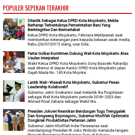
POPULER SEPEKAN TERAKHIR
Dilantik Sebagai Ketua DPRD Kota Mojokerto, Melda
Berharap Terbentuknya Pemerintahan Baru Yang
Berintegritas Dan Bermartabat
Ketua DPRD Kota Mojokerto, Febriana Meldyawati saat
memberikan keterangan pers kepada belasan awak media,
Rabu (26/07/2017) siang, usai Sida...
Partai Golkar Komitmen Dukung Wali Kota Mojokerto Atas
Usulan Interpelasi
Wakil Ketua DPRD Kota Mojokerto Sony Basoeki Rahardjo
saat ditemui di depan Kantor DPRD Kota Mojokerto jalan
Gajah Mada No. 145 Kota Mojoke...
Lantik Wali–Wawali Kota Mojokerto, Gubernur Pesan
Leadership Kolaboratif
Gubernur Jatim Soekarwo saat melantik Ika Puspitasari
sebagai Wali Kota Mojokerto periode 2018–2023 dan
Ahmad Rizal Zakaria sebagai Wakil Wa...
Presiden Jokowi Resmikan Bendungan Tugu Trenggalek
Dan Gongseng Bojonegoro,, Gubernur Khofifah Optimistis
Dongkrak Produktivitas Pertanian Jatim
Gubernur Jatim Khofifah Indar Parawansa saat
mendampingi Presiden RI Joko Widodo menanda-tangani
Prasasti Peresmian Bendungan Tugu di Kabupa...