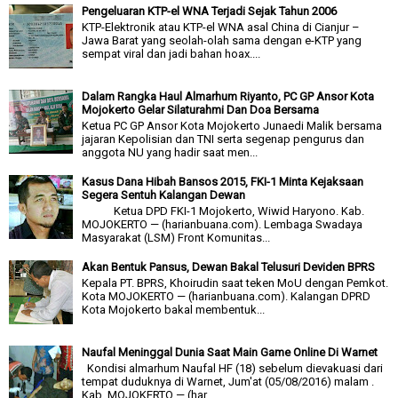
Pengeluaran KTP-el WNA Terjadi Sejak Tahun 2006
KTP-Elektronik atau KTP-el WNA asal China di Cianjur –
Jawa Barat yang seolah-olah sama dengan e-KTP yang
sempat viral dan jadi bahan hoax....
Dalam Rangka Haul Almarhum Riyanto, PC GP Ansor Kota
Mojokerto Gelar Silaturahmi Dan Doa Bersama
Ketua PC GP Ansor Kota Mojokerto Junaedi Malik bersama
jajaran Kepolisian dan TNI serta segenap pengurus dan
anggota NU yang hadir saat men...
Kasus Dana Hibah Bansos 2015, FKI-1 Minta Kejaksaan
Segera Sentuh Kalangan Dewan
Ketua DPD FKI-1 Mojokerto, Wiwid Haryono. Kab.
MOJOKERTO — (harianbuana.com). Lembaga Swadaya
Masyarakat (LSM) Front Komunitas...
Akan Bentuk Pansus, Dewan Bakal Telusuri Deviden BPRS
Kepala PT. BPRS, Khoirudin saat teken MoU dengan Pemkot.
Kota MOJOKERTO — (harianbuana.com). Kalangan DPRD
Kota Mojokerto bakal membentuk...
Naufal Meninggal Dunia Saat Main Game Online Di Warnet
Kondisi almarhum Naufal HF (18) sebelum dievakuasi dari
tempat duduknya di Warnet, Jum'at (05/08/2016) malam .
Kab. MOJOKERTO — (har...