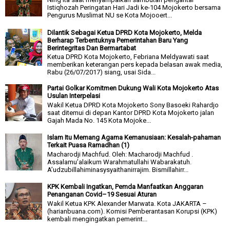
Istiqhozah Peringatan Hari Jadi ke-104 Mojokerto bersama
Pengurus Muslimat NU se Kota Mojooert...
Dilantik Sebagai Ketua DPRD Kota Mojokerto, Melda
Berharap Terbentuknya Pemerintahan Baru Yang
Berintegritas Dan Bermartabat
Ketua DPRD Kota Mojokerto, Febriana Meldyawati saat
memberikan keterangan pers kepada belasan awak media,
Rabu (26/07/2017) siang, usai Sida...
Partai Golkar Komitmen Dukung Wali Kota Mojokerto Atas
Usulan Interpelasi
Wakil Ketua DPRD Kota Mojokerto Sony Basoeki Rahardjo
saat ditemui di depan Kantor DPRD Kota Mojokerto jalan
Gajah Mada No. 145 Kota Mojoke...
Islam Itu Memang Agama Kemanusiaan: Kesalah-pahaman
Terkait Puasa Ramadhan (1)
Macharodji Machfud. Oleh: Macharodji Machfud .
Assalamu’alaikum Warahmatullahi Wabarakatuh.
A’udzubillahiminasysyaithanirrajim. Bismillahirr...
KPK Kembali Ingatkan, Pemda Manfaatkan Anggaran
Penanganan Covid–19 Sesuai Aturan
Wakil Ketua KPK Alexander Marwata. Kota JAKARTA –
(harianbuana.com). Komisi Pemberantasan Korupsi (KPK)
kembali mengingatkan pemerint...