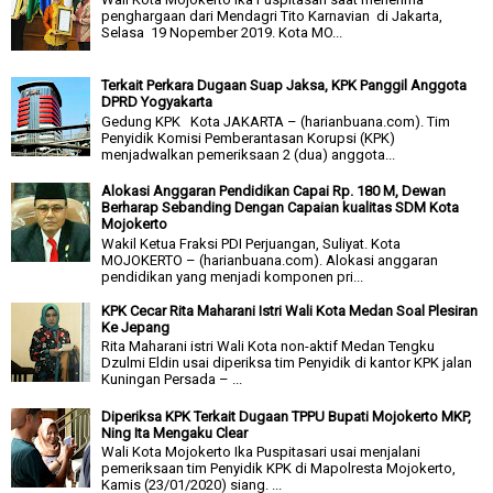
penghargaan dari Mendagri Tito Karnavian di Jakarta,
Selasa 19 Nopember 2019. Kota MO...
Terkait Perkara Dugaan Suap Jaksa, KPK Panggil Anggota
DPRD Yogyakarta
Gedung KPK Kota JAKARTA – (harianbuana.com). Tim
Penyidik Komisi Pemberantasan Korupsi (KPK)
menjadwalkan pemeriksaan 2 (dua) anggota...
Alokasi Anggaran Pendidikan Capai Rp. 180 M, Dewan
Berharap Sebanding Dengan Capaian kualitas SDM Kota
Mojokerto
Wakil Ketua Fraksi PDI Perjuangan, Suliyat. Kota
MOJOKERTO – (harianbuana.com). Alokasi anggaran
pendidikan yang menjadi komponen pri...
KPK Cecar Rita Maharani Istri Wali Kota Medan Soal Plesiran
Ke Jepang
Rita Maharani istri Wali Kota non-aktif Medan Tengku
Dzulmi Eldin usai diperiksa tim Penyidik di kantor KPK jalan
Kuningan Persada – ...
Diperiksa KPK Terkait Dugaan TPPU Bupati Mojokerto MKP,
Ning Ita Mengaku Clear
Wali Kota Mojokerto Ika Puspitasari usai menjalani
pemeriksaan tim Penyidik KPK di Mapolresta Mojokerto,
Kamis (23/01/2020) siang. ...