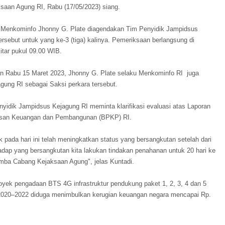
saan Agung RI, Rabu (17/05/2023) siang.
, Menkominfo Jhonny G. Plate diagendakan Tim Penyidik Jampidsus
ersebut untuk yang ke-3 (tiga) kalinya. Pemeriksaan berlangsung di
tar pukul 09.00 WIB.
n Rabu 15 Maret 2023, Jhonny G. Plate selaku Menkominfo RI juga
gung RI sebagai Saksi perkara tersebut.
nyidik Jampidsus Kejagung RI meminta klarifikasi evaluasi atas Laporan
asan Keuangan dan Pembangunan (BPKP) RI.
k pada hari ini telah meningkatkan status yang bersangkutan setelah dari
adap yang bersangkutan kita lakukan tindakan penahanan untuk 20 hari ke
mba Cabang Kejaksaan Agung", jelas Kuntadi.
royek pengadaan BTS 4G infrastruktur pendukung paket 1, 2, 3, 4 dan 5
2020–2022 diduga menimbulkan kerugian keuangan negara mencapai Rp.