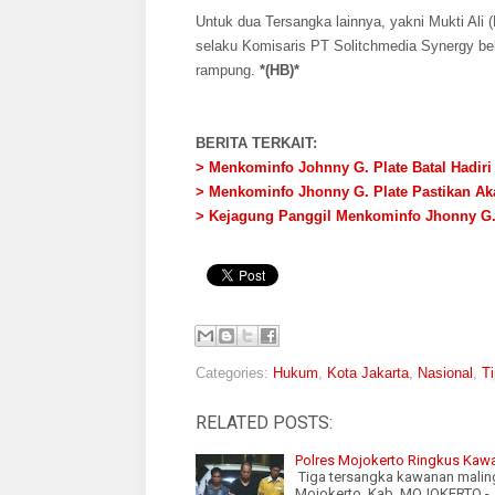
Untuk dua Tersangka lainnya, yakni Mukti Ali
selaku Komisaris PT Solitchmedia Synergy b
rampung.
*(HB)*
BERITA TERKAIT:
> Menkominfo Johnny G. Plate Batal Hadir
> Menkominfo Jhonny G. Plate Pastikan A
> Kejagung Panggil Menkominfo Jhonny G. 
Categories:
Hukum
,
Kota Jakarta
,
Nasional
,
Ti
RELATED POSTS:
Polres Mojokerto Ringkus Kawa
Tiga tersangka kawanan maling
Mojokerto. Kab. MOJOKERTO -