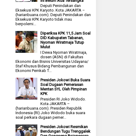
Ini Belum Ada Tersangka
Deputi Penindakan dan
Eksekusi KPK Karyoto. Kota JAKARTA –
(harianbuana.com). Deputi Penindakan dan
Eksekusi KPK Karyoto tidak mau
berpolemi...
Diperiksa KPK 11,5 Jam Soal
DID Kabupaten Tabanan,
Nyoman Wiratmaja Tutup
Mulut
I Dewa Nyoman Wiratmaja,
dosen (ASN) di Fakultas
Ekonomi dan Bisnis Universitas Udayana/
Staf Khusus Bidang Pembangunan dan
Ekonomi Pemkab T...
Presiden Jokowi Buka Suara
Soal Dugaan Pemerasan
Mentan SYL Oleh Pimpinan
KPK
Presiden RI Joko Widodo.
Kota JAKARTA –
(harianbuana.com). Presiden Republik
Indonesia (RI) Joko Widodo buka suara
soal perkara dugaan pemer...
Presiden Jokowi Resmikan
Bendungan Tugu Trenggalek
Dan Gongseng Bojonegoro,,