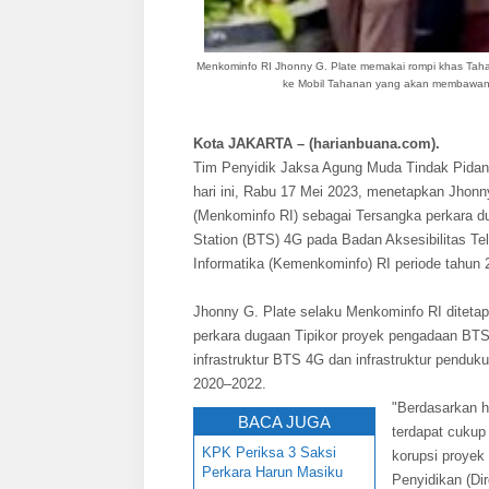
Menkominfo RI Jhonny G. Plate memakai rompi khas Tah
ke Mobil Tahanan yang akan membawany
Kota JAKARTA – (harianbuana.com).
Tim Penyidik Jaksa Agung Muda Tindak Pidan
hari ini, Rabu 17 Mei 2023, menetapkan Jhonn
(Menkominfo RI) sebagai Tersangka perkara du
Station (BTS) 4G pada Badan Aksesibilitas T
Informatika (Kemenkominfo) RI periode tahun
Jhonny G. Plate selaku Menkominfo RI diteta
perkara dugaan Tipikor proyek pengadaan BT
infrastruktur BTS 4G dan infrastruktur pendu
2020–2022.
"Berdasarkan ha
BACA JUGA
terdapat cukup 
KPK Periksa 3 Saksi
korupsi proyek 
Perkara Harun Masiku
Penyidikan (Di