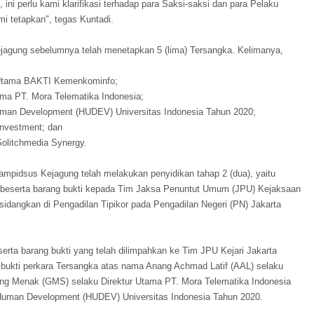
i, ini perlu kami klarifikasi terhadap para Saksi-saksi dan para Pelaku
i tetapkan", tegas Kuntadi.
ejagung sebelumnya telah menetapkan 5 (lima) Tersangka. Kelimanya,
r Utama BAKTI Kemenkominfo;
ma PT. Mora Telematika Indonesia;
uman Development (HUDEV) Universitas Indonesia Tahun 2020;
Investment; dan
Solitchmedia Synergy.
Jampidsus Kejagung telah melakukan penyidikan tahap 2 (dua), yaitu
beserta barang bukti kepada Tim Jaksa Penuntut Umum (JPU) Kejaksaan
disidangkan di Pengadilan Tipikor pada Pengadilan Negeri (PN) Jakarta
erta barang bukti yang telah dilimpahkan ke Tim JPU Kejari Jakarta
 bukti perkara Tersangka atas nama Anang Achmad Latif (AAL) selaku
g Menak (GMS) selaku Direktur Utama PT. Mora Telematika Indonesia
 Human Development (HUDEV) Universitas Indonesia Tahun 2020.