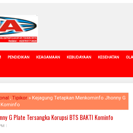
M
PENDIDIKAN
KEAGAMAAN
KEBUDAYAAN
KESEHATAN
OL
onal
,
Tipikor
» Kejagung Tetapkan Menkominfo Jhonny G
I Kominfo
nny G Plate Tersangka Korupsi BTS BAKTI Kominfo
 PM