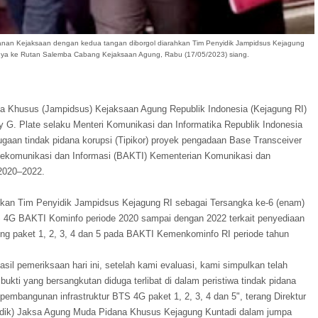
anan Kejaksaan dengan kedua tangan diborgol diarahkan Tim Penyidik Jampidsus Kejagung
a ke Rutan Salemba Cabang Kejaksaan Agung, Rabu (17/05/2023) siang.
a Khusus (Jampidsus) Kejaksaan Agung Republik Indonesia (Kejagung RI)
y G. Plate selaku Menteri Komunikasi dan Informatika Republik Indonesia
gaan tindak pidana korupsi (Tipikor) proyek pengadaan Base Transceiver
elekomunikasi dan Informasi (BAKTI) Kementerian Komunikasi dan
 2020–2022.
pkan Tim Penyidik Jampidsus Kejagung RI sebagai Tersangka ke-6 (enam)
S 4G BAKTI Kominfo periode 2020 sampai dengan 2022 terkait penyediaan
kung paket 1, 2, 3, 4 dan 5 pada BAKTI Kemenkominfo RI periode tahun
sil pemeriksaan hari ini, setelah kami evaluasi, kami simpulkan telah
bukti yang bersangkutan diduga terlibat di dalam peristiwa tindak pidana
pembangunan infrastruktur BTS 4G paket 1, 2, 3, 4 dan 5", terang Direktur
rdik) Jaksa Agung Muda Pidana Khusus Kejagung Kuntadi dalam jumpa