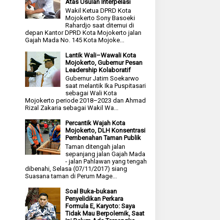
Atas Usulan Interpelasi
Wakil Ketua DPRD Kota
Mojokerto Sony Basoeki
Rahardjo saat ditemui di
depan Kantor DPRD Kota Mojokerto jalan
Gajah Mada No. 145 Kota Mojoke...
Lantik Wali–Wawali Kota
Mojokerto, Gubernur Pesan
Leadership Kolaboratif
Gubernur Jatim Soekarwo
saat melantik Ika Puspitasari
sebagai Wali Kota
Mojokerto periode 2018–2023 dan Ahmad
Rizal Zakaria sebagai Wakil Wa...
Percantik Wajah Kota
Mojokerto, DLH Konsentrasi
Pembenahan Taman Publik
Taman ditengah jalan
sepanjang jalan Gajah Mada
- jalan Pahlawan yang tengah
dibenahi, Selasa (07/11/2017) siang
Suasana taman di Perum Mage...
Soal Buka-bukaan
Penyelidikan Perkara
Formula E, Karyoto: Saya
Tidak Mau Berpolemik, Saat