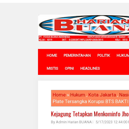
HOME
PEMERINTAHAN
POLITIK
HUKU
MISTIS
OPINI
HEADLINES
Home
»
Hukum
,
Kota Jakarta
,
Nasi
Plate Tersangka Korupsi BTS BAKT
Kejagung Tetapkan Menkominfo Jho
By Admin Harian BUANA
5/17/2023 12:44:00