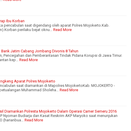
rap Ibu Korban
 pencabulan saat digendang oleh aparat Polres Mojokerto.Kab.
).Korban perilaku bejat oknu…
Read More
la Bank Jatim Cabang Jombang Divonis 8 Tahun
, Pencegahan dan Pemberantasan Tindak Pidana Korupsi di Jawa Timur.
antan kep…
Read More
rangkeng Aparat Polres Mojokerto
encabulan saat diamankan di Mapolres MojokertoKab. MOJOKERTO -
ah petualangan Muhammad Sholeha…
Read More
sil Diamankan Polresta Mojokerto Dalam Operasi Camer Semeru 2016
P Nyoman Budiarja dan Kasat Reskrim AKP Maryoko saat menunjukan
O (harianbua…
Read More