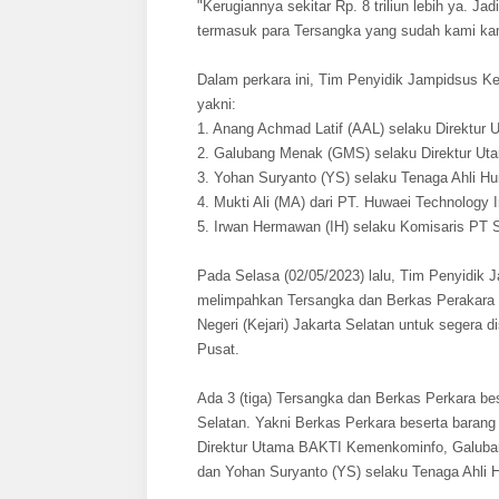
"Kerugiannya sekitar Rp. 8 triliun lebih ya. Jad
termasuk para Tersangka yang sudah kami kam
Dalam perkara ini, Tim Penyidik Jampidsus K
yakni:
1. Anang Achmad Latif (AAL) selaku Direktu
2. Galubang Menak (GMS) selaku Direktur Uta
3. Yohan Suryanto (YS) selaku Tenaga Ahli H
4. Mukti Ali (MA) dari PT. Huwaei Technology 
5. Irwan Hermawan (IH) selaku Komisaris PT 
Pada Selasa (02/05/2023) lalu, Tim Penyidik 
melimpahkan Tersangka dan Berkas Perakara 
Negeri (Kejari) Jakarta Selatan untuk segera 
Pusat.
Ada 3 (tiga) Tersangka dan Berkas Perkara bes
Selatan. Yakni Berkas Perkara beserta barang
Direktur Utama BAKTI Kemenkominfo, Galuban
dan Yohan Suryanto (YS) selaku Tenaga Ahli