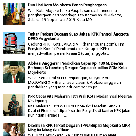
Dua Hari Kota Mojokerto Panen Penghargaan
Wali Kota Mojokerto Ika Puspitasari saat menerima
penghargaan dari Mendagri Tito Karnavian di Jakarta,
Selasa 19 Nopember 2019. Kota MO...
Terkait Perkara Dugaan Suap Jaksa, KPK Panggil Anggota
DPRD Yogyakarta
Gedung KPK Kota JAKARTA – (harianbuana.com). Tim
Penyidik Komisi Pemberantasan Korupsi (KPK)
menjadwalkan pemeriksaan 2 (dua) anggota...
Alokasi Anggaran Pendidikan Capai Rp. 180 M, Dewan
Berharap Sebanding Dengan Capaian kualitas SDM Kota
Mojokerto
Wakil Ketua Fraksi PDI Perjuangan, Suliyat. Kota
MOJOKERTO – (harianbuana.com). Alokasi anggaran
pendidikan yang menjadi komponen pri...
KPK Cecar Rita Maharani Istri Wali Kota Medan Soal Plesiran
Ke Jepang
Rita Maharani istri Wali Kota non-aktif Medan Tengku
Dzulmi Eldin usai diperiksa tim Penyidik di kantor KPK jalan
Kuningan Persada – ...
Diperiksa KPK Terkait Dugaan TPPU Bupati Mojokerto MKP,
Ning Ita Mengaku Clear
Wali Kota Mojokerto Ika Puspitasari usai menjalani