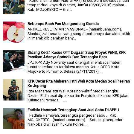
Kondisi almarhum Naufal HF (18) sebelum dievakuasi dari
tempat duduknya di Warnet, Jum'at (05/08/2016) malam .
Kab. MOJOKERTO — (har...
Beberapa Buah Pun Mengandung Sianida
ARTIKEL KESEHATAN : NASIONAL - (harianbuana.com).
Sianida, zat beracun yang sangat berbahaya dan akhir-akhir
ini marak dibicarakan bany...
Sidang Ke-21 Kasus OTT Dugaan Suap Proyek PENS, KPK
Pastikan Adanya Sprindik Dan Tersangka Baru
JPU KPK Atty Novianty saat ditengah membaca materi
tuntutan terhadap terdakwa mantan Ketua DPRD Kota
Mojokerto Purnomo, Selasa (21/11/2017) ...
KPK Cecar Rita Maharani Istri Wali Kota Medan Soal Plesiran
Ke Jepang
Rita Maharani istri Wali Kota non-aktif Medan Tengku
Dzulmi Eldin usai diperiksa tim Penyidik di kantor KPK jalan
Kuningan Persada – ...
Fadhila Hamsyah Tertangkap Saat Jual Sabu Di SPBU
Fadhila Hamsyah, tersangka pengedar sabu . Kab.
MOJOKERTO - (harianbuana.com). Satu lagi pengedar
Narkoba diwilayah hukum Polres ...