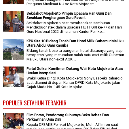
Pengurus Muslimat NU se Kota Mojooert...
Sekdakot Mojokerto Pimpin Upacara Hari Guru Dan
Serahkan Penghargaan Guru Favorit
Sekdakot Mojokerto saat membacakan sambutan
Mendikbudristek dalam upacara HUT PGRI ke-77 dan Hari
Guru Nasional 2022 di halaman Kantor Pemko...
KPK Sita 10 Bidang Tanah Dan Hotel Milik Gubernur Maluku
Utara Abdul Gani Kasuba
Bidang tanah beserta bangunan hotel diatasnya yang siap
beroperasi yang merupakan salah-satu aset milik Gubernur
Maluku Utara non-aktif AGK ...
Partai Golkar Komitmen Dukung Wali Kota Mojokerto Atas
Usulan Interpelasi
Wakil Ketua DPRD Kota Mojokerto Sony Basoeki Rahardjo
saat ditemui di depan Kantor DPRD Kota Mojokerto jalan
Gajah Mada No. 145 Kota Mojoke...
POPULER SETAHUN TERAKHIR
Film Porno, Pendorong Suburnya Seks Bebas Dan
Perkawinan Usia Dini
Kepala DP3AKB Pemkot Mojokerto, Moh. Ali Imron saat
melakukan sosialisasi pentingnya PIK-R dan PIK-M dari