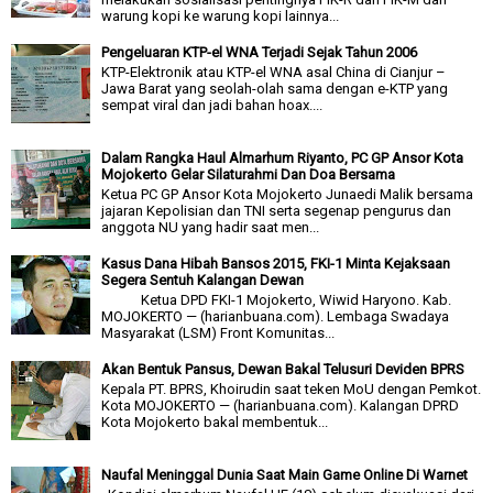
warung kopi ke warung kopi lainnya...
Pengeluaran KTP-el WNA Terjadi Sejak Tahun 2006
KTP-Elektronik atau KTP-el WNA asal China di Cianjur –
Jawa Barat yang seolah-olah sama dengan e-KTP yang
sempat viral dan jadi bahan hoax....
Dalam Rangka Haul Almarhum Riyanto, PC GP Ansor Kota
Mojokerto Gelar Silaturahmi Dan Doa Bersama
Ketua PC GP Ansor Kota Mojokerto Junaedi Malik bersama
jajaran Kepolisian dan TNI serta segenap pengurus dan
anggota NU yang hadir saat men...
Kasus Dana Hibah Bansos 2015, FKI-1 Minta Kejaksaan
Segera Sentuh Kalangan Dewan
Ketua DPD FKI-1 Mojokerto, Wiwid Haryono. Kab.
MOJOKERTO — (harianbuana.com). Lembaga Swadaya
Masyarakat (LSM) Front Komunitas...
Akan Bentuk Pansus, Dewan Bakal Telusuri Deviden BPRS
Kepala PT. BPRS, Khoirudin saat teken MoU dengan Pemkot.
Kota MOJOKERTO — (harianbuana.com). Kalangan DPRD
Kota Mojokerto bakal membentuk...
Naufal Meninggal Dunia Saat Main Game Online Di Warnet