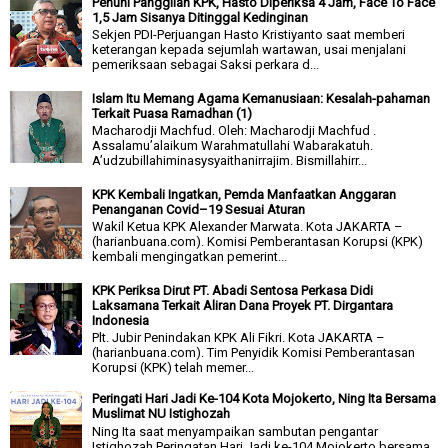
Penuhi Panggilan KPK, Hasto Diperiksa 4 Jam, Face To Face
1,5 Jam Sisanya Ditinggal Kedinginan
Sekjen PDI-Perjuangan Hasto Kristiyanto saat memberi
keterangan kepada sejumlah wartawan, usai menjalani
pemeriksaan sebagai Saksi perkara d...
Islam Itu Memang Agama Kemanusiaan: Kesalah-pahaman
Terkait Puasa Ramadhan (1)
Macharodji Machfud. Oleh: Macharodji Machfud .
Assalamu’alaikum Warahmatullahi Wabarakatuh.
A’udzubillahiminasysyaithanirrajim. Bismillahirr...
KPK Kembali Ingatkan, Pemda Manfaatkan Anggaran
Penanganan Covid–19 Sesuai Aturan
Wakil Ketua KPK Alexander Marwata. Kota JAKARTA –
(harianbuana.com). Komisi Pemberantasan Korupsi (KPK)
kembali mengingatkan pemerint...
KPK Periksa Dirut PT. Abadi Sentosa Perkasa Didi
Laksamana Terkait Aliran Dana Proyek PT. Dirgantara
Indonesia
Plt. Jubir Penindakan KPK Ali Fikri. Kota JAKARTA –
(harianbuana.com). Tim Penyidik Komisi Pemberantasan
Korupsi (KPK) telah memer...
Peringati Hari Jadi Ke-104 Kota Mojokerto, Ning Ita Bersama
Muslimat NU Istighozah
Ning Ita saat menyampaikan sambutan pengantar
Istiqhozah Peringatan Hari Jadi ke-104 Mojokerto bersama