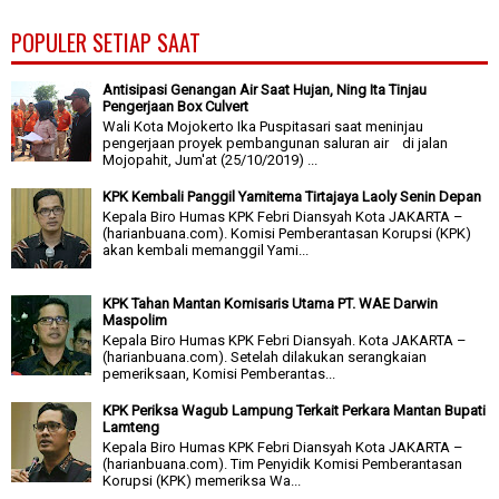
POPULER SETIAP SAAT
Antisipasi Genangan Air Saat Hujan, Ning Ita Tinjau
Pengerjaan Box Culvert
Wali Kota Mojokerto Ika Puspitasari saat meninjau
pengerjaan proyek pembangunan saluran air di jalan
Mojopahit, Jum'at (25/10/2019) ...
KPK Kembali Panggil Yamitema Tirtajaya Laoly Senin Depan
Kepala Biro Humas KPK Febri Diansyah Kota JAKARTA –
(harianbuana.com). Komisi Pemberantasan Korupsi (KPK)
akan kembali memanggil Yami...
KPK Tahan Mantan Komisaris Utama PT. WAE Darwin
Maspolim
Kepala Biro Humas KPK Febri Diansyah. Kota JAKARTA –
(harianbuana.com). Setelah dilakukan serangkaian
pemeriksaan, Komisi Pemberantas...
KPK Periksa Wagub Lampung Terkait Perkara Mantan Bupati
Lamteng
Kepala Biro Humas KPK Febri Diansyah Kota JAKARTA –
(harianbuana.com). Tim Penyidik Komisi Pemberantasan
Korupsi (KPK) memeriksa Wa...