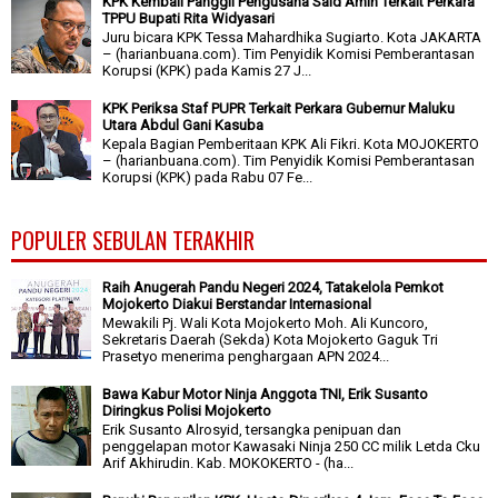
KPK Kembali Panggil Pengusaha Said Amin Terkait Perkara
TPPU Bupati Rita Widyasari
Juru bicara KPK Tessa Mahardhika Sugiarto. Kota JAKARTA
– (harianbuana.com). Tim Penyidik Komisi Pemberantasan
Korupsi (KPK) pada Kamis 27 J...
KPK Periksa Staf PUPR Terkait Perkara Gubernur Maluku
Utara Abdul Gani Kasuba
Kepala Bagian Pemberitaan KPK Ali Fikri. Kota MOJOKERTO
– (harianbuana.com). Tim Penyidik Komisi Pemberantasan
Korupsi (KPK) pada Rabu 07 Fe...
POPULER SEBULAN TERAKHIR
Raih Anugerah Pandu Negeri 2024, Tatakelola Pemkot
Mojokerto Diakui Berstandar Internasional
Mewakili Pj. Wali Kota Mojokerto Moh. Ali Kuncoro,
Sekretaris Daerah (Sekda) Kota Mojokerto Gaguk Tri
Prasetyo menerima penghargaan APN 2024...
Bawa Kabur Motor Ninja Anggota TNI, Erik Susanto
Diringkus Polisi Mojokerto
Erik Susanto Alrosyid, tersangka penipuan dan
penggelapan motor Kawasaki Ninja 250 CC milik Letda Cku
Arif Akhirudin. Kab. MOKOKERTO - (ha...