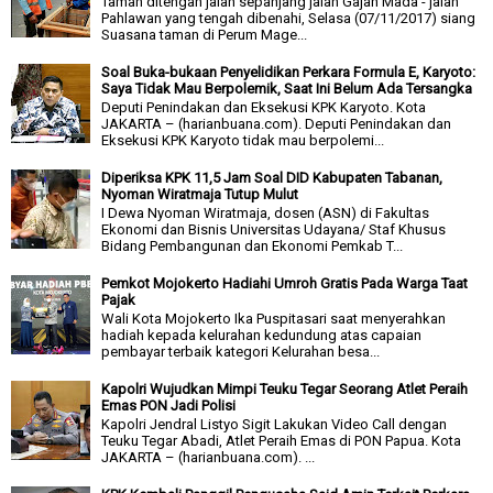
Taman ditengah jalan sepanjang jalan Gajah Mada - jalan
Pahlawan yang tengah dibenahi, Selasa (07/11/2017) siang
Suasana taman di Perum Mage...
Soal Buka-bukaan Penyelidikan Perkara Formula E, Karyoto:
Saya Tidak Mau Berpolemik, Saat Ini Belum Ada Tersangka
Deputi Penindakan dan Eksekusi KPK Karyoto. Kota
JAKARTA – (harianbuana.com). Deputi Penindakan dan
Eksekusi KPK Karyoto tidak mau berpolemi...
Diperiksa KPK 11,5 Jam Soal DID Kabupaten Tabanan,
Nyoman Wiratmaja Tutup Mulut
I Dewa Nyoman Wiratmaja, dosen (ASN) di Fakultas
Ekonomi dan Bisnis Universitas Udayana/ Staf Khusus
Bidang Pembangunan dan Ekonomi Pemkab T...
Pemkot Mojokerto Hadiahi Umroh Gratis Pada Warga Taat
Pajak
Wali Kota Mojokerto Ika Puspitasari saat menyerahkan
hadiah kepada kelurahan kedundung atas capaian
pembayar terbaik kategori Kelurahan besa...
Kapolri Wujudkan Mimpi Teuku Tegar Seorang Atlet Peraih
Emas PON Jadi Polisi
Kapolri Jendral Listyo Sigit Lakukan Video Call dengan
Teuku Tegar Abadi, Atlet Peraih Emas di PON Papua. Kota
JAKARTA – (harianbuana.com). ...