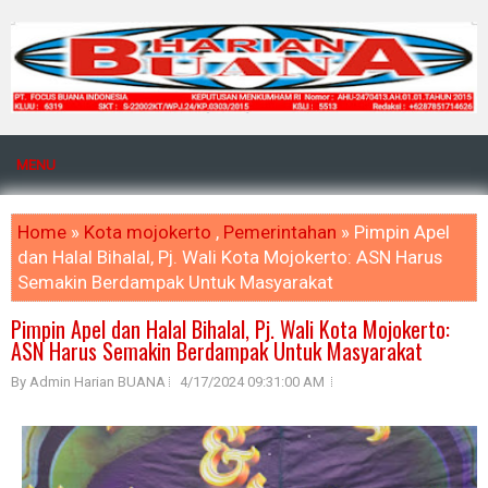
MENU
Home
»
Kota mojokerto
,
Pemerintahan
» Pimpin Apel
dan Halal Bihalal, Pj. Wali Kota Mojokerto: ASN Harus
Semakin Berdampak Untuk Masyarakat
Pimpin Apel dan Halal Bihalal, Pj. Wali Kota Mojokerto:
ASN Harus Semakin Berdampak Untuk Masyarakat
By Admin Harian BUANA
4/17/2024 09:31:00 AM