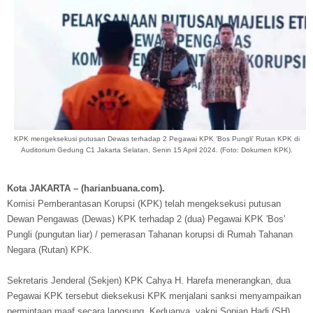
KPK mengeksekusi putusan Dewas terhadap 2 Pegawai KPK 'Bos Pungli' Rutan KPK di
Auditorium Gedung C1 Jakarta Selatan, Senin 15 April 2024. (Foto: Dokumen KPK).
Kota JAKARTA – (harianbuana.com).
Komisi Pemberantasan Korupsi (KPK) telah mengeksekusi putusan
Dewan Pengawas (Dewas) KPK terhadap 2 (dua) Pegawai KPK 'Bos'
Pungli (pungutan liar) / pemerasan Tahanan korupsi di Rumah Tahanan
Negara (Rutan) KPK.
Sekretaris Jenderal (Sekjen) KPK Cahya H. Harefa menerangkan, dua
Pegawai KPK tersebut dieksekusi KPK menjalani sanksi menyampaikan
permintaan maaf secara langsung. Keduanya, yakni Sopian Hadi (SH)