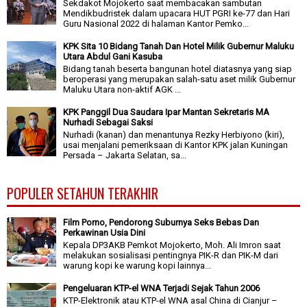
Sekdakot Mojokerto saat membacakan sambutan
Mendikbudristek dalam upacara HUT PGRI ke-77 dan Hari
Guru Nasional 2022 di halaman Kantor Pemko...
KPK Sita 10 Bidang Tanah Dan Hotel Milik Gubernur Maluku
Utara Abdul Gani Kasuba
Bidang tanah beserta bangunan hotel diatasnya yang siap
beroperasi yang merupakan salah-satu aset milik Gubernur
Maluku Utara non-aktif AGK ...
KPK Panggil Dua Saudara Ipar Mantan Sekretaris MA
Nurhadi Sebagai Saksi
Nurhadi (kanan) dan menantunya Rezky Herbiyono (kiri),
usai menjalani pemeriksaan di Kantor KPK jalan Kuningan
Persada – Jakarta Selatan, sa...
POPULER SETAHUN TERAKHIR
Film Porno, Pendorong Suburnya Seks Bebas Dan
Perkawinan Usia Dini
Kepala DP3AKB Pemkot Mojokerto, Moh. Ali Imron saat
melakukan sosialisasi pentingnya PIK-R dan PIK-M dari
warung kopi ke warung kopi lainnya...
Pengeluaran KTP-el WNA Terjadi Sejak Tahun 2006
KTP-Elektronik atau KTP-el WNA asal China di Cianjur –