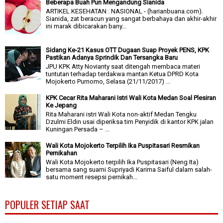
Beberapa Buah Pun Mengandung Sianida
ARTIKEL KESEHATAN : NASIONAL - (harianbuana.com).
Sianida, zat beracun yang sangat berbahaya dan akhir-akhir
ini marak dibicarakan bany...
Sidang Ke-21 Kasus OTT Dugaan Suap Proyek PENS, KPK
Pastikan Adanya Sprindik Dan Tersangka Baru
JPU KPK Atty Novianty saat ditengah membaca materi
tuntutan terhadap terdakwa mantan Ketua DPRD Kota
Mojokerto Purnomo, Selasa (21/11/2017) ...
KPK Cecar Rita Maharani Istri Wali Kota Medan Soal Plesiran
Ke Jepang
Rita Maharani istri Wali Kota non-aktif Medan Tengku
Dzulmi Eldin usai diperiksa tim Penyidik di kantor KPK jalan
Kuningan Persada – ...
Wali Kota Mojokerto Terpilih Ika Puspitasari Resmikan
Pernikahan
Wali Kota Mojokerto terpilih Ika Puspitasari (Neng Ita)
bersama sang suami Supriyadi Karima Saiful dalam salah-
satu moment resepsi pernikah...
POPULER SETIAP SAAT