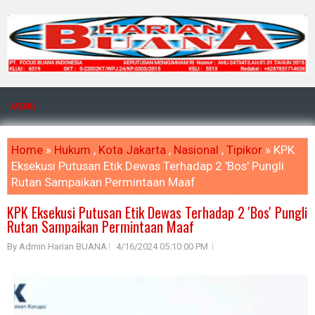
MENU
Home
»
Hukum
,
Kota Jakarta
,
Nasional
,
Tipikor
» KPK
Eksekusi Putusan Etik Dewas Terhadap 2 'Bos' Pungli
Rutan Sampaikan Permintaan Maaf
KPK Eksekusi Putusan Etik Dewas Terhadap 2 'Bos' Pungli
Rutan Sampaikan Permintaan Maaf
By Admin Harian BUANA
4/16/2024 05:10:00 PM