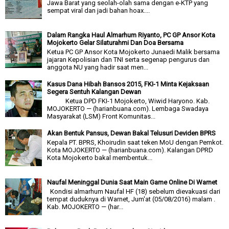
Jawa Barat yang seolah-olah sama dengan e-KTP yang
sempat viral dan jadi bahan hoax....
Dalam Rangka Haul Almarhum Riyanto, PC GP Ansor Kota
Mojokerto Gelar Silaturahmi Dan Doa Bersama
Ketua PC GP Ansor Kota Mojokerto Junaedi Malik bersama
jajaran Kepolisian dan TNI serta segenap pengurus dan
anggota NU yang hadir saat men...
Kasus Dana Hibah Bansos 2015, FKI-1 Minta Kejaksaan
Segera Sentuh Kalangan Dewan
Ketua DPD FKI-1 Mojokerto, Wiwid Haryono. Kab.
MOJOKERTO — (harianbuana.com). Lembaga Swadaya
Masyarakat (LSM) Front Komunitas...
Akan Bentuk Pansus, Dewan Bakal Telusuri Deviden BPRS
Kepala PT. BPRS, Khoirudin saat teken MoU dengan Pemkot.
Kota MOJOKERTO — (harianbuana.com). Kalangan DPRD
Kota Mojokerto bakal membentuk...
Naufal Meninggal Dunia Saat Main Game Online Di Warnet
Kondisi almarhum Naufal HF (18) sebelum dievakuasi dari
tempat duduknya di Warnet, Jum'at (05/08/2016) malam .
Kab. MOJOKERTO — (har...