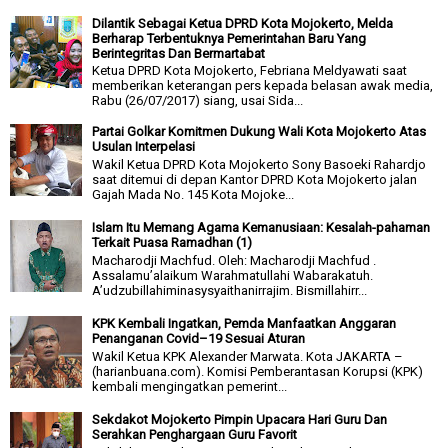
Dilantik Sebagai Ketua DPRD Kota Mojokerto, Melda
Berharap Terbentuknya Pemerintahan Baru Yang
Berintegritas Dan Bermartabat
Ketua DPRD Kota Mojokerto, Febriana Meldyawati saat
memberikan keterangan pers kepada belasan awak media,
Rabu (26/07/2017) siang, usai Sida...
Partai Golkar Komitmen Dukung Wali Kota Mojokerto Atas
Usulan Interpelasi
Wakil Ketua DPRD Kota Mojokerto Sony Basoeki Rahardjo
saat ditemui di depan Kantor DPRD Kota Mojokerto jalan
Gajah Mada No. 145 Kota Mojoke...
Islam Itu Memang Agama Kemanusiaan: Kesalah-pahaman
Terkait Puasa Ramadhan (1)
Macharodji Machfud. Oleh: Macharodji Machfud .
Assalamu’alaikum Warahmatullahi Wabarakatuh.
A’udzubillahiminasysyaithanirrajim. Bismillahirr...
KPK Kembali Ingatkan, Pemda Manfaatkan Anggaran
Penanganan Covid–19 Sesuai Aturan
Wakil Ketua KPK Alexander Marwata. Kota JAKARTA –
(harianbuana.com). Komisi Pemberantasan Korupsi (KPK)
kembali mengingatkan pemerint...
Sekdakot Mojokerto Pimpin Upacara Hari Guru Dan
Serahkan Penghargaan Guru Favorit