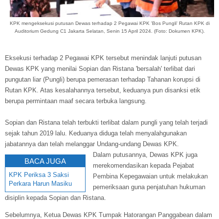
KPK mengeksekusi putusan Dewas terhadap 2 Pegawai KPK 'Bos Pungli' Rutan KPK di
Auditorium Gedung C1 Jakarta Selatan, Senin 15 April 2024. (Foto: Dokumen KPK).
Eksekusi terhadap 2 Pegawai KPK tersebut menindak lanjuti putusan
Dewas KPK yang menilai Sopian dan Ristana 'bersalah' terlibat dari
pungutan liar (Pungli) berupa pemerasan terhadap Tahanan korupsi di
Rutan KPK. Atas kesalahannya tersebut, keduanya pun disanksi etik
berupa permintaan maaf secara terbuka langsung.
Sopian dan Ristana telah terbukti terlibat dalam pungli yang telah terjadi
sejak tahun 2019 lalu. Keduanya diduga telah menyalahgunakan
jabatannya dan telah melanggar Undang-undang Dewas KPK.
Dalam putusannya, Dewas KPK juga
BACA JUGA
merekomendasikan kepada Pejabat
KPK Periksa 3 Saksi
Pembina Kepegawaian untuk melakukan
Perkara Harun Masiku
pemeriksaan guna penjatuhan hukuman
disiplin kepada Sopian dan Ristana.
Sebelumnya, Ketua Dewas KPK Tumpak Hatorangan Panggabean dalam