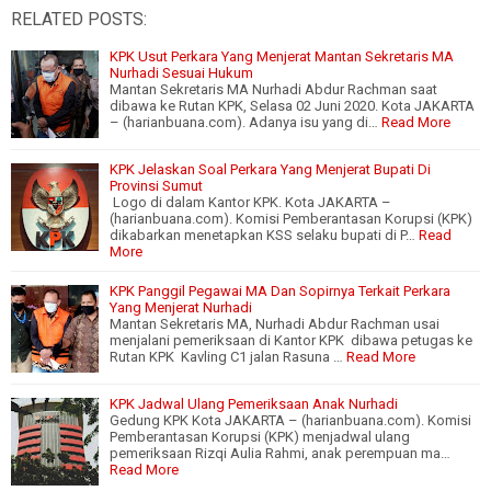
RELATED POSTS:
KPK Usut Perkara Yang Menjerat Mantan Sekretaris MA
Nurhadi Sesuai Hukum
Mantan Sekretaris MA Nurhadi Abdur Rachman saat
dibawa ke Rutan KPK, Selasa 02 Juni 2020. Kota JAKARTA
– (harianbuana.com). Adanya isu yang di…
Read More
KPK Jelaskan Soal Perkara Yang Menjerat Bupati Di
Provinsi Sumut
Logo di dalam Kantor KPK. Kota JAKARTA –
(harianbuana.com). Komisi Pemberantasan Korupsi (KPK)
dikabarkan menetapkan KSS selaku bupati di P…
Read
More
KPK Panggil Pegawai MA Dan Sopirnya Terkait Perkara
Yang Menjerat Nurhadi
Mantan Sekretaris MA, Nurhadi Abdur Rachman usai
menjalani pemeriksaan di Kantor KPK dibawa petugas ke
Rutan KPK Kavling C1 jalan Rasuna …
Read More
KPK Jadwal Ulang Pemeriksaan Anak Nurhadi
Gedung KPK Kota JAKARTA – (harianbuana.com). Komisi
Pemberantasan Korupsi (KPK) menjadwal ulang
pemeriksaan Rizqi Aulia Rahmi, anak perempuan ma…
Read More