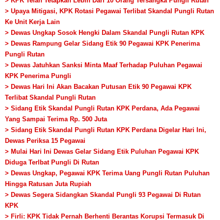
> KPK Telah Tetapkan Lebih Dari 10 Orang Tersangka Pungli Rutan
> Upaya Mitigasi, KPK Rotasi Pegawai Terlibat Skandal Pungli Rutan
Ke Unit Kerja Lain
> Dewas Ungkap Sosok Hengki Dalam Skandal Pungli Rutan KPK
> Dewas Rampung Gelar Sidang Etik 90 Pegawai KPK Penerima
Pungli Rutan
> Dewas Jatuhkan Sanksi Minta Maaf Terhadap Puluhan Pegawai
KPK Penerima Pungli
> Dewas Hari Ini Akan Bacakan Putusan Etik 90 Pegawai KPK
Terlibat Skandal Pungli Rutan
> Sidang Etik Skandal Pungli Rutan KPK Perdana, Ada Pegawai
Yang Sampai Terima Rp. 500 Juta
> Sidang Etik Skandal Pungli Rutan KPK Perdana Digelar Hari Ini,
Dewas Periksa 15 Pegawai
> Mulai Hari Ini Dewas Gelar Sidang Etik Puluhan Pegawai KPK
Diduga Terlbat Pungli Di Rutan
> Dewas Ungkap, Pegawai KPK Terima Uang Pungli Rutan Puluhan
Hingga Ratusan Juta Rupiah
> Dewas Segera Sidangkan Skandal Pungli 93 Pegawai Di Rutan
KPK
> Firli: KPK Tidak Pernah Berhenti Berantas Korupsi Termasuk Di