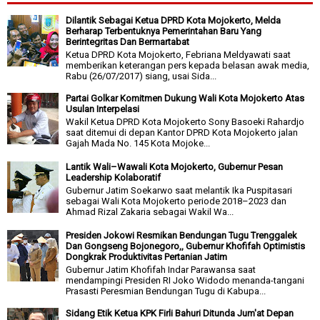
Dilantik Sebagai Ketua DPRD Kota Mojokerto, Melda
Berharap Terbentuknya Pemerintahan Baru Yang
Berintegritas Dan Bermartabat
Ketua DPRD Kota Mojokerto, Febriana Meldyawati saat
memberikan keterangan pers kepada belasan awak media,
Rabu (26/07/2017) siang, usai Sida...
Partai Golkar Komitmen Dukung Wali Kota Mojokerto Atas
Usulan Interpelasi
Wakil Ketua DPRD Kota Mojokerto Sony Basoeki Rahardjo
saat ditemui di depan Kantor DPRD Kota Mojokerto jalan
Gajah Mada No. 145 Kota Mojoke...
Lantik Wali–Wawali Kota Mojokerto, Gubernur Pesan
Leadership Kolaboratif
Gubernur Jatim Soekarwo saat melantik Ika Puspitasari
sebagai Wali Kota Mojokerto periode 2018–2023 dan
Ahmad Rizal Zakaria sebagai Wakil Wa...
Presiden Jokowi Resmikan Bendungan Tugu Trenggalek
Dan Gongseng Bojonegoro,, Gubernur Khofifah Optimistis
Dongkrak Produktivitas Pertanian Jatim
Gubernur Jatim Khofifah Indar Parawansa saat
mendampingi Presiden RI Joko Widodo menanda-tangani
Prasasti Peresmian Bendungan Tugu di Kabupa...
Sidang Etik Ketua KPK Firli Bahuri Ditunda Jum'at Depan