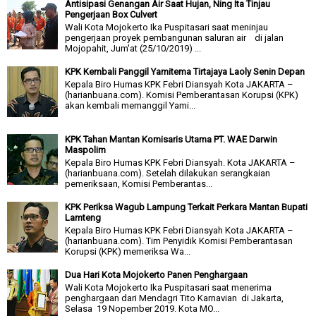
Antisipasi Genangan Air Saat Hujan, Ning Ita Tinjau
Pengerjaan Box Culvert
Wali Kota Mojokerto Ika Puspitasari saat meninjau
pengerjaan proyek pembangunan saluran air di jalan
Mojopahit, Jum'at (25/10/2019) ...
KPK Kembali Panggil Yamitema Tirtajaya Laoly Senin Depan
Kepala Biro Humas KPK Febri Diansyah Kota JAKARTA –
(harianbuana.com). Komisi Pemberantasan Korupsi (KPK)
akan kembali memanggil Yami...
KPK Tahan Mantan Komisaris Utama PT. WAE Darwin
Maspolim
Kepala Biro Humas KPK Febri Diansyah. Kota JAKARTA –
(harianbuana.com). Setelah dilakukan serangkaian
pemeriksaan, Komisi Pemberantas...
KPK Periksa Wagub Lampung Terkait Perkara Mantan Bupati
Lamteng
Kepala Biro Humas KPK Febri Diansyah Kota JAKARTA –
(harianbuana.com). Tim Penyidik Komisi Pemberantasan
Korupsi (KPK) memeriksa Wa...
Dua Hari Kota Mojokerto Panen Penghargaan
Wali Kota Mojokerto Ika Puspitasari saat menerima
penghargaan dari Mendagri Tito Karnavian di Jakarta,
Selasa 19 Nopember 2019. Kota MO...