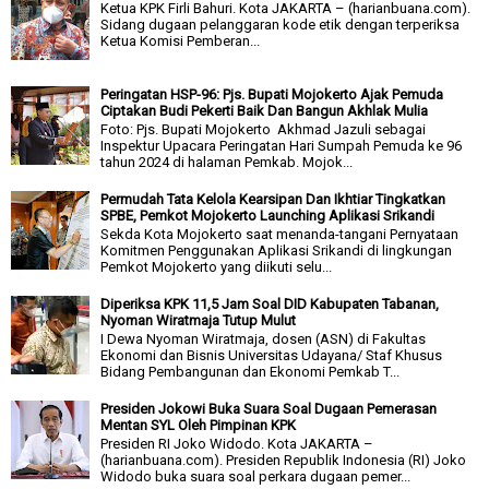
Ketua KPK Firli Bahuri. Kota JAKARTA – (harianbuana.com).
Sidang dugaan pelanggaran kode etik dengan terperiksa
Ketua Komisi Pemberan...
Peringatan HSP-96: Pjs. Bupati Mojokerto Ajak Pemuda
Ciptakan Budi Pekerti Baik Dan Bangun Akhlak Mulia
Foto: Pjs. Bupati Mojokerto Akhmad Jazuli sebagai
Inspektur Upacara Peringatan Hari Sumpah Pemuda ke 96
tahun 2024 di halaman Pemkab. Mojok...
Permudah Tata Kelola Kearsipan Dan Ikhtiar Tingkatkan
SPBE, Pemkot Mojokerto Launching Aplikasi Srikandi
Sekda Kota Mojokerto saat menanda-tangani Pernyataan
Komitmen Penggunakan Aplikasi Srikandi di lingkungan
Pemkot Mojokerto yang diikuti selu...
Diperiksa KPK 11,5 Jam Soal DID Kabupaten Tabanan,
Nyoman Wiratmaja Tutup Mulut
I Dewa Nyoman Wiratmaja, dosen (ASN) di Fakultas
Ekonomi dan Bisnis Universitas Udayana/ Staf Khusus
Bidang Pembangunan dan Ekonomi Pemkab T...
Presiden Jokowi Buka Suara Soal Dugaan Pemerasan
Mentan SYL Oleh Pimpinan KPK
Presiden RI Joko Widodo. Kota JAKARTA –
(harianbuana.com). Presiden Republik Indonesia (RI) Joko
Widodo buka suara soal perkara dugaan pemer...