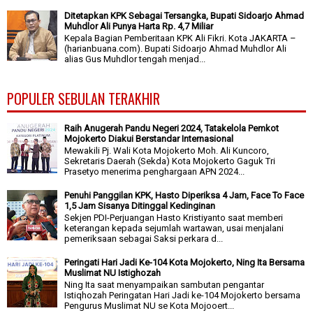
Ditetapkan KPK Sebagai Tersangka, Bupati Sidoarjo Ahmad
Muhdlor Ali Punya Harta Rp. 4,7 Miliar
Kepala Bagian Pemberitaan KPK Ali Fikri. Kota JAKARTA –
(harianbuana.com). Bupati Sidoarjo Ahmad Muhdlor Ali
alias Gus Muhdlor tengah menjad...
POPULER SEBULAN TERAKHIR
Raih Anugerah Pandu Negeri 2024, Tatakelola Pemkot
Mojokerto Diakui Berstandar Internasional
Mewakili Pj. Wali Kota Mojokerto Moh. Ali Kuncoro,
Sekretaris Daerah (Sekda) Kota Mojokerto Gaguk Tri
Prasetyo menerima penghargaan APN 2024...
Penuhi Panggilan KPK, Hasto Diperiksa 4 Jam, Face To Face
1,5 Jam Sisanya Ditinggal Kedinginan
Sekjen PDI-Perjuangan Hasto Kristiyanto saat memberi
keterangan kepada sejumlah wartawan, usai menjalani
pemeriksaan sebagai Saksi perkara d...
Peringati Hari Jadi Ke-104 Kota Mojokerto, Ning Ita Bersama
Muslimat NU Istighozah
Ning Ita saat menyampaikan sambutan pengantar
Istiqhozah Peringatan Hari Jadi ke-104 Mojokerto bersama
Pengurus Muslimat NU se Kota Mojooert...