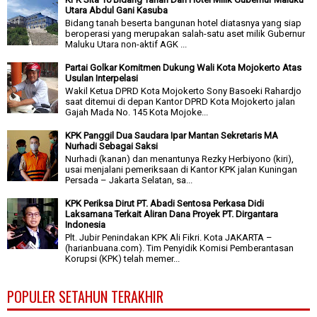
Utara Abdul Gani Kasuba
Bidang tanah beserta bangunan hotel diatasnya yang siap
beroperasi yang merupakan salah-satu aset milik Gubernur
Maluku Utara non-aktif AGK ...
Partai Golkar Komitmen Dukung Wali Kota Mojokerto Atas
Usulan Interpelasi
Wakil Ketua DPRD Kota Mojokerto Sony Basoeki Rahardjo
saat ditemui di depan Kantor DPRD Kota Mojokerto jalan
Gajah Mada No. 145 Kota Mojoke...
KPK Panggil Dua Saudara Ipar Mantan Sekretaris MA
Nurhadi Sebagai Saksi
Nurhadi (kanan) dan menantunya Rezky Herbiyono (kiri),
usai menjalani pemeriksaan di Kantor KPK jalan Kuningan
Persada – Jakarta Selatan, sa...
KPK Periksa Dirut PT. Abadi Sentosa Perkasa Didi
Laksamana Terkait Aliran Dana Proyek PT. Dirgantara
Indonesia
Plt. Jubir Penindakan KPK Ali Fikri. Kota JAKARTA –
(harianbuana.com). Tim Penyidik Komisi Pemberantasan
Korupsi (KPK) telah memer...
POPULER SETAHUN TERAKHIR