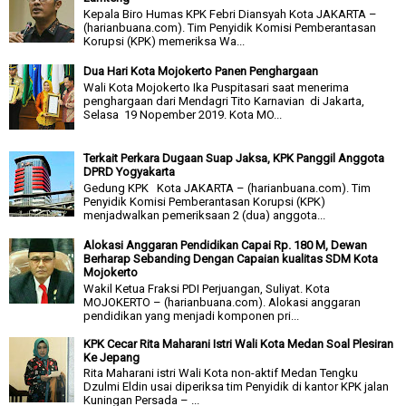
Kepala Biro Humas KPK Febri Diansyah Kota JAKARTA –
(harianbuana.com). Tim Penyidik Komisi Pemberantasan
Korupsi (KPK) memeriksa Wa...
Dua Hari Kota Mojokerto Panen Penghargaan
Wali Kota Mojokerto Ika Puspitasari saat menerima
penghargaan dari Mendagri Tito Karnavian di Jakarta,
Selasa 19 Nopember 2019. Kota MO...
Terkait Perkara Dugaan Suap Jaksa, KPK Panggil Anggota
DPRD Yogyakarta
Gedung KPK Kota JAKARTA – (harianbuana.com). Tim
Penyidik Komisi Pemberantasan Korupsi (KPK)
menjadwalkan pemeriksaan 2 (dua) anggota...
Alokasi Anggaran Pendidikan Capai Rp. 180 M, Dewan
Berharap Sebanding Dengan Capaian kualitas SDM Kota
Mojokerto
Wakil Ketua Fraksi PDI Perjuangan, Suliyat. Kota
MOJOKERTO – (harianbuana.com). Alokasi anggaran
pendidikan yang menjadi komponen pri...
KPK Cecar Rita Maharani Istri Wali Kota Medan Soal Plesiran
Ke Jepang
Rita Maharani istri Wali Kota non-aktif Medan Tengku
Dzulmi Eldin usai diperiksa tim Penyidik di kantor KPK jalan
Kuningan Persada – ...