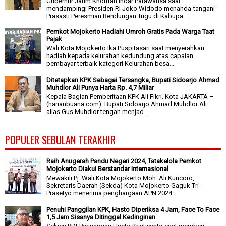
Gubernur Jatim Khofifah Indar Parawansa saat
mendampingi Presiden RI Joko Widodo menanda-tangani
Prasasti Peresmian Bendungan Tugu di Kabupa...
Pemkot Mojokerto Hadiahi Umroh Gratis Pada Warga Taat
Pajak
Wali Kota Mojokerto Ika Puspitasari saat menyerahkan
hadiah kepada kelurahan kedundung atas capaian
pembayar terbaik kategori Kelurahan besa...
Ditetapkan KPK Sebagai Tersangka, Bupati Sidoarjo Ahmad
Muhdlor Ali Punya Harta Rp. 4,7 Miliar
Kepala Bagian Pemberitaan KPK Ali Fikri. Kota JAKARTA –
(harianbuana.com). Bupati Sidoarjo Ahmad Muhdlor Ali
alias Gus Muhdlor tengah menjad...
POPULER SEBULAN TERAKHIR
Raih Anugerah Pandu Negeri 2024, Tatakelola Pemkot
Mojokerto Diakui Berstandar Internasional
Mewakili Pj. Wali Kota Mojokerto Moh. Ali Kuncoro,
Sekretaris Daerah (Sekda) Kota Mojokerto Gaguk Tri
Prasetyo menerima penghargaan APN 2024...
Penuhi Panggilan KPK, Hasto Diperiksa 4 Jam, Face To Face
1,5 Jam Sisanya Ditinggal Kedinginan