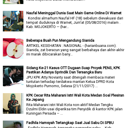
Naufal Meninggal Dunia Saat Main Game Online Di Warnet
Kondisi almarhum Naufal HF (18) sebelum dievakuasi dari
tempat duduknya di Warnet, Jum'at (05/08/2016) malam .
Kab. MOJOKERTO — (har...
Beberapa Buah Pun Mengandung Sianida
ARTIKEL KESEHATAN : NASIONAL - (harianbuana.com).
Sianida, zat beracun yang sangat berbahaya dan akhir-akhir
ini marak dibicarakan bany...
Sidang Ke-21 Kasus OTT Dugaan Suap Proyek PENS, KPK
Pastikan Adanya Sprindik Dan Tersangka Baru
JPU KPK Atty Novianty saat ditengah membaca materi
tuntutan terhadap terdakwa mantan Ketua DPRD Kota
Mojokerto Purnomo, Selasa (21/11/2017) ...
KPK Cecar Rita Maharani Istri Wali Kota Medan Soal Plesiran
Ke Jepang
Rita Maharani istri Wali Kota non-aktif Medan Tengku
Dzulmi Eldin usai diperiksa tim Penyidik di kantor KPK jalan
Kuningan Persada – ...
Fadhila Hamsyah Tertangkap Saat Jual Sabu Di SPBU
Fadhila Hamsyah, tersangka pengedar sabu . Kab.