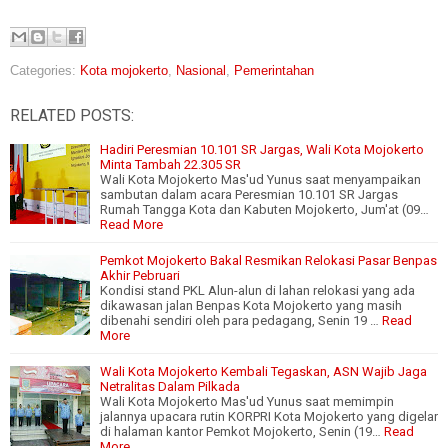
Categories:
Kota mojokerto
,
Nasional
,
Pemerintahan
RELATED POSTS:
Hadiri Peresmian 10.101 SR Jargas, Wali Kota Mojokerto
Minta Tambah 22.305 SR
Wali Kota Mojokerto Mas'ud Yunus saat menyampaikan
sambutan dalam acara Peresmian 10.101 SR Jargas
Rumah Tangga Kota dan Kabuten Mojokerto, Jum'at (09…
Read More
Pemkot Mojokerto Bakal Resmikan Relokasi Pasar Benpas
Akhir Pebruari
Kondisi stand PKL Alun-alun di lahan relokasi yang ada
dikawasan jalan Benpas Kota Mojokerto yang masih
dibenahi sendiri oleh para pedagang, Senin 19 …
Read
More
Wali Kota Mojokerto Kembali Tegaskan, ASN Wajib Jaga
Netralitas Dalam Pilkada
Wali Kota Mojokerto Mas'ud Yunus saat memimpin
jalannya upacara rutin KORPRI Kota Mojokerto yang digelar
di halaman kantor Pemkot Mojokerto, Senin (19…
Read
More