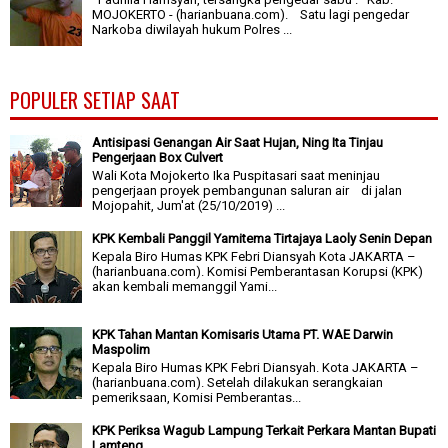
MOJOKERTO - (harianbuana.com). Satu lagi pengedar
Narkoba diwilayah hukum Polres ...
POPULER SETIAP SAAT
Antisipasi Genangan Air Saat Hujan, Ning Ita Tinjau
Pengerjaan Box Culvert
Wali Kota Mojokerto Ika Puspitasari saat meninjau
pengerjaan proyek pembangunan saluran air di jalan
Mojopahit, Jum'at (25/10/2019) ...
KPK Kembali Panggil Yamitema Tirtajaya Laoly Senin Depan
Kepala Biro Humas KPK Febri Diansyah Kota JAKARTA –
(harianbuana.com). Komisi Pemberantasan Korupsi (KPK)
akan kembali memanggil Yami...
KPK Tahan Mantan Komisaris Utama PT. WAE Darwin
Maspolim
Kepala Biro Humas KPK Febri Diansyah. Kota JAKARTA –
(harianbuana.com). Setelah dilakukan serangkaian
pemeriksaan, Komisi Pemberantas...
KPK Periksa Wagub Lampung Terkait Perkara Mantan Bupati
Lamteng