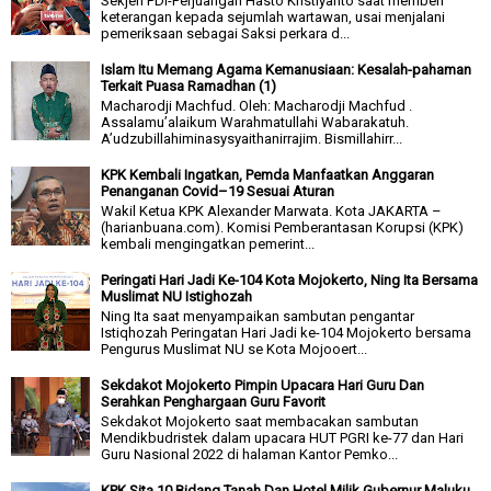
Sekjen PDI-Perjuangan Hasto Kristiyanto saat memberi
keterangan kepada sejumlah wartawan, usai menjalani
pemeriksaan sebagai Saksi perkara d...
Islam Itu Memang Agama Kemanusiaan: Kesalah-pahaman
Terkait Puasa Ramadhan (1)
Macharodji Machfud. Oleh: Macharodji Machfud .
Assalamu’alaikum Warahmatullahi Wabarakatuh.
A’udzubillahiminasysyaithanirrajim. Bismillahirr...
KPK Kembali Ingatkan, Pemda Manfaatkan Anggaran
Penanganan Covid–19 Sesuai Aturan
Wakil Ketua KPK Alexander Marwata. Kota JAKARTA –
(harianbuana.com). Komisi Pemberantasan Korupsi (KPK)
kembali mengingatkan pemerint...
Peringati Hari Jadi Ke-104 Kota Mojokerto, Ning Ita Bersama
Muslimat NU Istighozah
Ning Ita saat menyampaikan sambutan pengantar
Istiqhozah Peringatan Hari Jadi ke-104 Mojokerto bersama
Pengurus Muslimat NU se Kota Mojooert...
Sekdakot Mojokerto Pimpin Upacara Hari Guru Dan
Serahkan Penghargaan Guru Favorit
Sekdakot Mojokerto saat membacakan sambutan
Mendikbudristek dalam upacara HUT PGRI ke-77 dan Hari
Guru Nasional 2022 di halaman Kantor Pemko...
KPK Sita 10 Bidang Tanah Dan Hotel Milik Gubernur Maluku