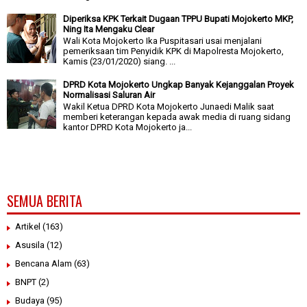
Diperiksa KPK Terkait Dugaan TPPU Bupati Mojokerto MKP,
Ning Ita Mengaku Clear
Wali Kota Mojokerto Ika Puspitasari usai menjalani
pemeriksaan tim Penyidik KPK di Mapolresta Mojokerto,
Kamis (23/01/2020) siang. ...
DPRD Kota Mojokerto Ungkap Banyak Kejanggalan Proyek
Normalisasi Saluran Air
Wakil Ketua DPRD Kota Mojokerto Junaedi Malik saat
memberi keterangan kepada awak media di ruang sidang
kantor DPRD Kota Mojokerto ja...
SEMUA BERITA
Artikel
(163)
Asusila
(12)
Bencana Alam
(63)
BNPT
(2)
Budaya
(95)