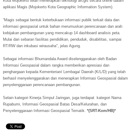
Kota Mojokerto telah menerapkan teknologi arcgis secara online dalam
aplikasi Magis (Mojokerto Kota Geographic Information System).
“Magis sebagai bentuk keterbukaan informasi publik terkait data dan
informasi geospasial untuk bahan merumuskan perencanaan dan arah
kebijakan pembangunan yang mencakup 14 dashboard analisis peta.
Mulai dari sebaran fasilitas pendidikan, penduduk, disabititas, sampai
RT/RW dan inkubasi wirausaha", jelas Agung.
Sebagai informasi Bhumandala Award diselenggarakan oleh Badan
Informasi Geospasial dalam rangka memberikan apresiasi dan
penghargaan kepada Kementerian/ Lembaga/ Daerah (K/L/D) yang telah
berhasil menyelenggarakan dan menerapkan Informasi Geospasial dalam
penyelenggaraan perencanaan pembangunan.
Selain kategori Kinerja Simpul Jaringan, juga terdapat kategori Nama
Rupabumi, Informasi Geospasial Batas Desa/Kelurahan, dan
Penyelenggaraan Informasi Geospasial Tematik.
*(SRT-Kom/HB)*