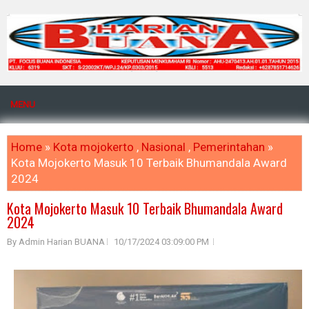
MENU
Home
»
Kota mojokerto
,
Nasional
,
Pemerintahan
»
Kota Mojokerto Masuk 10 Terbaik Bhumandala Award
2024
Kota Mojokerto Masuk 10 Terbaik Bhumandala Award
2024
By Admin Harian BUANA
10/17/2024 03:09:00 PM