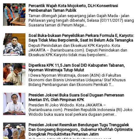
Percantik Wajah Kota Mojokerto, DLH Konsentrasi
Pembenahan Taman Publik
Taman ditengah jalan sepanjang jalan Gajah Mada - jalan
Pahlawan yang tengah dibenahi, Selasa (07/11/2017) siang
Suasana taman di Perum Mage...
Soal Buka-bukaan Penyelidikan Perkara Formula E, Karyoto:
Saya Tidak Mau Berpolemik, Saat Ini Belum Ada Tersangka
Deputi Penindakan dan Eksekusi KPK Karyoto. Kota
JAKARTA – (harianbuana.com). Deputi Penindakan dan
Eksekusi KPK Karyoto tidak mau berpolemi...
Diperiksa KPK 11,5 Jam Soal DID Kabupaten Tabanan,
Nyoman Wiratmaja Tutup Mulut
I Dewa Nyoman Wiratmaja, dosen (ASN) di Fakultas
Ekonomi dan Bisnis Universitas Udayana/ Staf Khusus
Bidang Pembangunan dan Ekonomi Pemkab T...
Presiden Jokowi Buka Suara Soal Dugaan Pemerasan
Mentan SYL Oleh Pimpinan KPK
Presiden RI Joko Widodo. Kota JAKARTA –
(harianbuana.com). Presiden Republik Indonesia (RI) Joko
Widodo buka suara soal perkara dugaan pemer...
Presiden Jokowi Resmikan Bendungan Tugu Trenggalek
Dan Gongseng Bojonegoro,, Gubernur Khofifah Optimistis
Dongkrak Produktivitas Pertanian Jatim