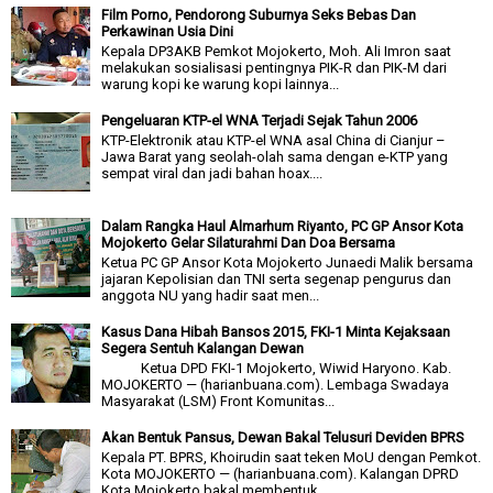
Film Porno, Pendorong Suburnya Seks Bebas Dan
Perkawinan Usia Dini
Kepala DP3AKB Pemkot Mojokerto, Moh. Ali Imron saat
melakukan sosialisasi pentingnya PIK-R dan PIK-M dari
warung kopi ke warung kopi lainnya...
Pengeluaran KTP-el WNA Terjadi Sejak Tahun 2006
KTP-Elektronik atau KTP-el WNA asal China di Cianjur –
Jawa Barat yang seolah-olah sama dengan e-KTP yang
sempat viral dan jadi bahan hoax....
Dalam Rangka Haul Almarhum Riyanto, PC GP Ansor Kota
Mojokerto Gelar Silaturahmi Dan Doa Bersama
Ketua PC GP Ansor Kota Mojokerto Junaedi Malik bersama
jajaran Kepolisian dan TNI serta segenap pengurus dan
anggota NU yang hadir saat men...
Kasus Dana Hibah Bansos 2015, FKI-1 Minta Kejaksaan
Segera Sentuh Kalangan Dewan
Ketua DPD FKI-1 Mojokerto, Wiwid Haryono. Kab.
MOJOKERTO — (harianbuana.com). Lembaga Swadaya
Masyarakat (LSM) Front Komunitas...
Akan Bentuk Pansus, Dewan Bakal Telusuri Deviden BPRS
Kepala PT. BPRS, Khoirudin saat teken MoU dengan Pemkot.
Kota MOJOKERTO — (harianbuana.com). Kalangan DPRD
Kota Mojokerto bakal membentuk...