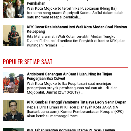
Pernikahan
Wali Kota Mojokerto terpilih Ika Puspitasari (Neng Ita)
bersama sang suami Supriyadi Karima Saiful dalam salah-
satu moment resepsi pernikah...
KPK Cecar Rita Maharani Istri Wali Kota Medan Soal Plesiran
Ke Jepang
Rita Maharani istri Wali Kota non-aktif Medan Tengku
Dzulmi Eldin usai diperiksa tim Penyidik di kantor KPK jalan
Kuningan Persada – ...
POPULER SETIAP SAAT
Antisipasi Genangan Air Saat Hujan, Ning Ita Tinjau
Pengerjaan Box Culvert
Wali Kota Mojokerto Ika Puspitasari saat meninjau
pengerjaan proyek pembangunan saluran air di jalan
Mojopahit, Jum'at (25/10/2019) ...
KPK Kembali Panggil Yamitema Tirtajaya Laoly Senin Depan
Kepala Biro Humas KPK Febri Diansyah Kota JAKARTA –
(harianbuana.com). Komisi Pemberantasan Korupsi (KPK)
akan kembali memanggil Yami...
KPK Tahan Mantan Komisaris Utama PT. WAE Darwin