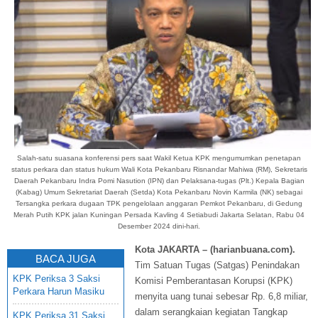
Salah-satu suasana konferensi pers saat Wakil Ketua KPK mengumumkan penetapan
status perkara dan status hukum Wali Kota Pekanbaru Risnandar Mahiwa (RM), Sekretaris
Daerah Pekanbaru Indra Pomi Nasution (IPN) dan Pelaksana-tugas (Plt.) Kepala Bagian
(Kabag) Umum Sekretariat Daerah (Setda) Kota Pekanbaru Novin Karmila (NK) sebagai
Tersangka perkara dugaan TPK pengelolaan anggaran Pemkot Pekanbaru, di Gedung
Merah Putih KPK jalan Kuningan Persada Kavling 4 Setiabudi Jakarta Selatan, Rabu 04
Desember 2024 dini-hari.
Kota JAKARTA – (harianbuana.com).
BACA JUGA
Tim Satuan Tugas (Satgas) Penindakan
KPK Periksa 3 Saksi
Komisi Pemberantasan Korupsi (KPK)
Perkara Harun Masiku
menyita uang tunai sebesar Rp. 6,8 miliar,
dalam serangkaian kegiatan Tangkap
KPK Periksa 31 Saksi