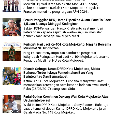
Mewakili Pj. Wali Kota Mojokerto Moh. Ali Kuncoro,
Sekretaris Daerah (Sekda) Kota Mojokerto Gaguk Tri
Prasetyo menerima penghargaan APN 2024...
Penuhi Panggilan KPK, Hasto Diperiksa 4 Jam, Face To Face
1,5 Jam Sisanya Ditinggal Kedinginan
Sekjen PDI-Perjuangan Hasto Kristiyanto saat memberi
keterangan kepada sejumlah wartawan, usai menjalani
pemeriksaan sebagai Saksi perkara d...
Peringati Hari Jadi Ke-104 Kota Mojokerto, Ning Ita Bersama
Muslimat NU Istighozah
Ning Ita saat menyampaikan sambutan pengantar
Istiqhozah Peringatan Hari Jadi ke-104 Mojokerto bersama
Pengurus Muslimat NU se Kota Mojooert...
Dilantik Sebagai Ketua DPRD Kota Mojokerto, Melda
Berharap Terbentuknya Pemerintahan Baru Yang
Berintegritas Dan Bermartabat
Ketua DPRD Kota Mojokerto, Febriana Meldyawati saat
memberikan keterangan pers kepada belasan awak media,
Rabu (26/07/2017) siang, usai Sida...
Partai Golkar Komitmen Dukung Wali Kota Mojokerto Atas
Usulan Interpelasi
Wakil Ketua DPRD Kota Mojokerto Sony Basoeki Rahardjo
saat ditemui di depan Kantor DPRD Kota Mojokerto jalan
Gajah Mada No. 145 Kota Mojoke...