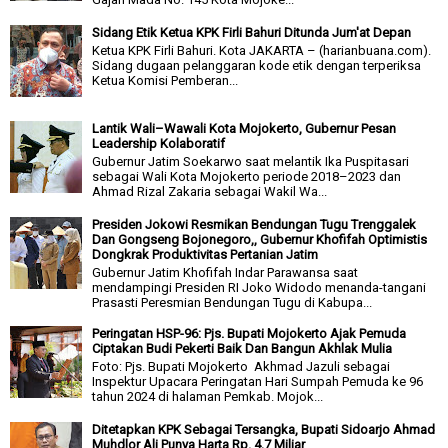
Sidang Etik Ketua KPK Firli Bahuri Ditunda Jum'at Depan
Ketua KPK Firli Bahuri. Kota JAKARTA – (harianbuana.com).
Sidang dugaan pelanggaran kode etik dengan terperiksa
Ketua Komisi Pemberan...
Lantik Wali–Wawali Kota Mojokerto, Gubernur Pesan
Leadership Kolaboratif
Gubernur Jatim Soekarwo saat melantik Ika Puspitasari
sebagai Wali Kota Mojokerto periode 2018–2023 dan
Ahmad Rizal Zakaria sebagai Wakil Wa...
Presiden Jokowi Resmikan Bendungan Tugu Trenggalek
Dan Gongseng Bojonegoro,, Gubernur Khofifah Optimistis
Dongkrak Produktivitas Pertanian Jatim
Gubernur Jatim Khofifah Indar Parawansa saat
mendampingi Presiden RI Joko Widodo menanda-tangani
Prasasti Peresmian Bendungan Tugu di Kabupa...
Peringatan HSP-96: Pjs. Bupati Mojokerto Ajak Pemuda
Ciptakan Budi Pekerti Baik Dan Bangun Akhlak Mulia
Foto: Pjs. Bupati Mojokerto Akhmad Jazuli sebagai
Inspektur Upacara Peringatan Hari Sumpah Pemuda ke 96
tahun 2024 di halaman Pemkab. Mojok...
Ditetapkan KPK Sebagai Tersangka, Bupati Sidoarjo Ahmad
Muhdlor Ali Punya Harta Rp. 4,7 Miliar