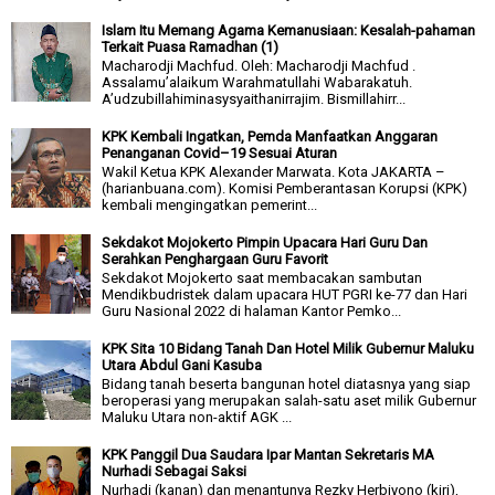
Islam Itu Memang Agama Kemanusiaan: Kesalah-pahaman
Terkait Puasa Ramadhan (1)
Macharodji Machfud. Oleh: Macharodji Machfud .
Assalamu’alaikum Warahmatullahi Wabarakatuh.
A’udzubillahiminasysyaithanirrajim. Bismillahirr...
KPK Kembali Ingatkan, Pemda Manfaatkan Anggaran
Penanganan Covid–19 Sesuai Aturan
Wakil Ketua KPK Alexander Marwata. Kota JAKARTA –
(harianbuana.com). Komisi Pemberantasan Korupsi (KPK)
kembali mengingatkan pemerint...
Sekdakot Mojokerto Pimpin Upacara Hari Guru Dan
Serahkan Penghargaan Guru Favorit
Sekdakot Mojokerto saat membacakan sambutan
Mendikbudristek dalam upacara HUT PGRI ke-77 dan Hari
Guru Nasional 2022 di halaman Kantor Pemko...
KPK Sita 10 Bidang Tanah Dan Hotel Milik Gubernur Maluku
Utara Abdul Gani Kasuba
Bidang tanah beserta bangunan hotel diatasnya yang siap
beroperasi yang merupakan salah-satu aset milik Gubernur
Maluku Utara non-aktif AGK ...
KPK Panggil Dua Saudara Ipar Mantan Sekretaris MA
Nurhadi Sebagai Saksi
Nurhadi (kanan) dan menantunya Rezky Herbiyono (kiri),