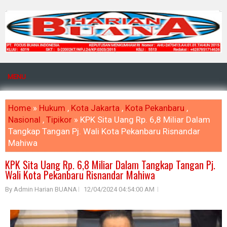
MENU
Home
»
Hukum
,
Kota Jakarta
,
Kota Pekanbaru
,
Nasional
,
Tipikor
» KPK Sita Uang Rp. 6,8 Miliar Dalam
Tangkap Tangan Pj. Wali Kota Pekanbaru Risnandar
Mahiwa
KPK Sita Uang Rp. 6,8 Miliar Dalam Tangkap Tangan Pj.
Wali Kota Pekanbaru Risnandar Mahiwa
By Admin Harian BUANA
12/04/2024 04:54:00 AM