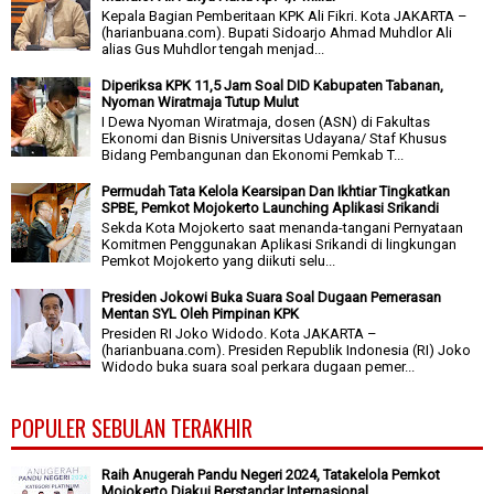
Kepala Bagian Pemberitaan KPK Ali Fikri. Kota JAKARTA –
(harianbuana.com). Bupati Sidoarjo Ahmad Muhdlor Ali
alias Gus Muhdlor tengah menjad...
Diperiksa KPK 11,5 Jam Soal DID Kabupaten Tabanan,
Nyoman Wiratmaja Tutup Mulut
I Dewa Nyoman Wiratmaja, dosen (ASN) di Fakultas
Ekonomi dan Bisnis Universitas Udayana/ Staf Khusus
Bidang Pembangunan dan Ekonomi Pemkab T...
Permudah Tata Kelola Kearsipan Dan Ikhtiar Tingkatkan
SPBE, Pemkot Mojokerto Launching Aplikasi Srikandi
Sekda Kota Mojokerto saat menanda-tangani Pernyataan
Komitmen Penggunakan Aplikasi Srikandi di lingkungan
Pemkot Mojokerto yang diikuti selu...
Presiden Jokowi Buka Suara Soal Dugaan Pemerasan
Mentan SYL Oleh Pimpinan KPK
Presiden RI Joko Widodo. Kota JAKARTA –
(harianbuana.com). Presiden Republik Indonesia (RI) Joko
Widodo buka suara soal perkara dugaan pemer...
POPULER SEBULAN TERAKHIR
Raih Anugerah Pandu Negeri 2024, Tatakelola Pemkot
Mojokerto Diakui Berstandar Internasional