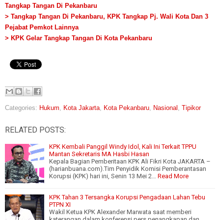
Tangkap Tangan Di Pekanbaru
> Tangkap Tangan Di Pekanbaru, KPK Tangkap Pj. Wali Kota Dan 3
Pejabat Pemkot Lainnya
> KPK Gelar Tangkap Tangan Di Kota Pekanbaru
Categories:
Hukum
,
Kota Jakarta
,
Kota Pekanbaru
,
Nasional
,
Tipikor
RELATED POSTS:
KPK Kembali Panggil Windy Idol, Kali Ini Terkait TPPU
Mantan Sekretaris MA Hasbi Hasan
Kepala Bagian Pemberitaan KPK Ali Fikri Kota JAKARTA –
(harianbuana.com).Tim Penyidik Komisi Pemberantasan
Korupsi (KPK) hari ini, Senin 13 Mei 2…
Read More
KPK Tahan 3 Tersangka Korupsi Pengadaan Lahan Tebu
PTPN XI
Wakil Ketua KPK Alexander Marwata saat memberi
katerangan dalam konferensi pers penangkapan dan