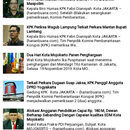
Maspolim
Kepala Biro Humas KPK Febri Diansyah. Kota JAKARTA –
(harianbuana.com). Setelah dilakukan serangkaian
pemeriksaan, Komisi Pemberantas...
KPK Periksa Wagub Lampung Terkait Perkara Mantan Bupati
Lamteng
Kepala Biro Humas KPK Febri Diansyah Kota JAKARTA –
(harianbuana.com). Tim Penyidik Komisi Pemberantasan
Korupsi (KPK) memeriksa Wa...
Dua Hari Kota Mojokerto Panen Penghargaan
Wali Kota Mojokerto Ika Puspitasari saat menerima
penghargaan dari Mendagri Tito Karnavian di Jakarta,
Selasa 19 Nopember 2019. Kota MO...
Terkait Perkara Dugaan Suap Jaksa, KPK Panggil Anggota
DPRD Yogyakarta
Gedung KPK Kota JAKARTA – (harianbuana.com). Tim
Penyidik Komisi Pemberantasan Korupsi (KPK)
menjadwalkan pemeriksaan 2 (dua) anggota...
Alokasi Anggaran Pendidikan Capai Rp. 180 M, Dewan
Berharap Sebanding Dengan Capaian kualitas SDM Kota
Mojokerto
Wakil Ketua Fraksi PDI Perjuangan, Suliyat. Kota
MOJOKERTO – (harianbuana.com). Alokasi anggaran