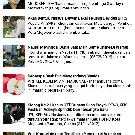
MOJOKERTO — (harianbuana.com). Lembaga Swadaya
Masyarakat (LSM) Front Komunitas...
Akan Bentuk Pansus, Dewan Bakal Telusuri Deviden BPRS
Kepala PT. BPRS, Khoirudin saat teken MoU dengan Pemkot.
Kota MOJOKERTO — (harianbuana.com). Kalangan DPRD
Kota Mojokerto bakal membentuk...
Naufal Meninggal Dunia Saat Main Game Online Di Warnet
Kondisi almarhum Naufal HF (18) sebelum dievakuasi dari
tempat duduknya di Warnet, Jum'at (05/08/2016) malam .
Kab. MOJOKERTO — (har...
Beberapa Buah Pun Mengandung Sianida
ARTIKEL KESEHATAN : NASIONAL - (harianbuana.com).
Sianida, zat beracun yang sangat berbahaya dan akhir-akhir
ini marak dibicarakan bany...
Sidang Ke-21 Kasus OTT Dugaan Suap Proyek PENS, KPK
Pastikan Adanya Sprindik Dan Tersangka Baru
JPU KPK Atty Novianty saat ditengah membaca materi
tuntutan terhadap terdakwa mantan Ketua DPRD Kota
Mojokerto Purnomo, Selasa (21/11/2017) ...
Wali Kota Mojokerto Terpilih Ika Puspitasari Resmikan