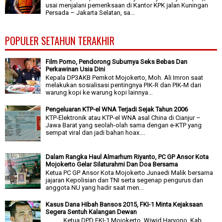
usai menjalani pemeriksaan di Kantor KPK jalan Kuningan
Persada – Jakarta Selatan, sa...
POPULER SETAHUN TERAKHIR
Film Porno, Pendorong Suburnya Seks Bebas Dan
Perkawinan Usia Dini
Kepala DP3AKB Pemkot Mojokerto, Moh. Ali Imron saat
melakukan sosialisasi pentingnya PIK-R dan PIK-M dari
warung kopi ke warung kopi lainnya...
Pengeluaran KTP-el WNA Terjadi Sejak Tahun 2006
KTP-Elektronik atau KTP-el WNA asal China di Cianjur –
Jawa Barat yang seolah-olah sama dengan e-KTP yang
sempat viral dan jadi bahan hoax....
Dalam Rangka Haul Almarhum Riyanto, PC GP Ansor Kota
Mojokerto Gelar Silaturahmi Dan Doa Bersama
Ketua PC GP Ansor Kota Mojokerto Junaedi Malik bersama
jajaran Kepolisian dan TNI serta segenap pengurus dan
anggota NU yang hadir saat men...
Kasus Dana Hibah Bansos 2015, FKI-1 Minta Kejaksaan
Segera Sentuh Kalangan Dewan
Ketua DPD FKI-1 Mojokerto, Wiwid Haryono. Kab.