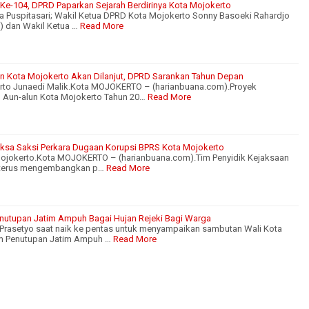
i Ke-104, DPRD Paparkan Sejarah Berdirinya Kota Mojokerto
 Ika Puspitasari; Wakil Ketua DPRD Kota Mojokerto Sonny Basoeki Rahardjo
) dan Wakil Ketua …
Read More
n Kota Mojokerto Akan Dilanjut, DPRD Sarankan Tahun Depan
rto Junaedi Malik.Kota MOJOKERTO – (harianbuana.com).Proyek
 Aun-alun Kota Mojokerto Tahun 20…
Read More
aksa Saksi Perkara Dugaan Korupsi BPRS Kota Mojokerto
 Mojokerto.Kota MOJOKERTO – (harianbuana.com).Tim Penyidik Kejaksaan
to terus mengembangkan p…
Read More
Penutupan Jatim Ampuh Bagai Hujan Rejeki Bagi Warga
Prasetyo saat naik ke pentas untuk menyampaikan sambutan Wali Kota
am Penutupan Jatim Ampuh …
Read More