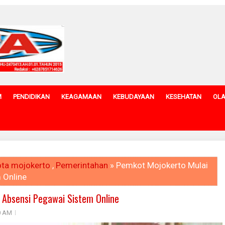
M
PENDIDIKAN
KEAGAMAAN
KEBUDAYAAN
KESEHATAN
OL
ta mojokerto
,
Pemerintahan
» Pemkot Mojokerto Mulai
 Online
 Absensi Pegawai Sistem Online
0 AM