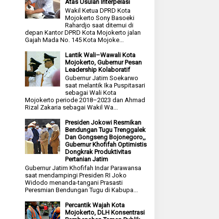
Atas Usulan Interpelasi
Wakil Ketua DPRD Kota
Mojokerto Sony Basoeki
Rahardjo saat ditemui di
depan Kantor DPRD Kota Mojokerto jalan
Gajah Mada No. 145 Kota Mojoke...
Lantik Wali–Wawali Kota
Mojokerto, Gubernur Pesan
Leadership Kolaboratif
Gubernur Jatim Soekarwo
saat melantik Ika Puspitasari
sebagai Wali Kota
Mojokerto periode 2018–2023 dan Ahmad
Rizal Zakaria sebagai Wakil Wa...
Presiden Jokowi Resmikan
Bendungan Tugu Trenggalek
Dan Gongseng Bojonegoro,,
Gubernur Khofifah Optimistis
Dongkrak Produktivitas
Pertanian Jatim
Gubernur Jatim Khofifah Indar Parawansa
saat mendampingi Presiden RI Joko
Widodo menanda-tangani Prasasti
Peresmian Bendungan Tugu di Kabupa...
Percantik Wajah Kota
Mojokerto, DLH Konsentrasi