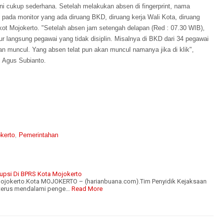
ini cukup sederhana. Setelah melakukan absen di fingerprint, nama
pada monitor yang ada diruang BKD, diruang kerja Wali Kota, diruang
kot Mojokerto. "Setelah absen jam setengah delapan (Red : 07.30 WIB),
r langsung pegawai yang tidak disiplin. Misalnya di BKD dari 34 pegawai
kan muncul. Yang absen telat pun akan muncul namanya jika di klik",
 Agus Subianto.
kerto
,
Pemerintahan
rupsi Di BPRS Kota Mojokerto
 Mojokerto.Kota MOJOKERTO – (harianbuana.com).Tim Penyidik Kejaksaan
o terus mendalami penge…
Read More