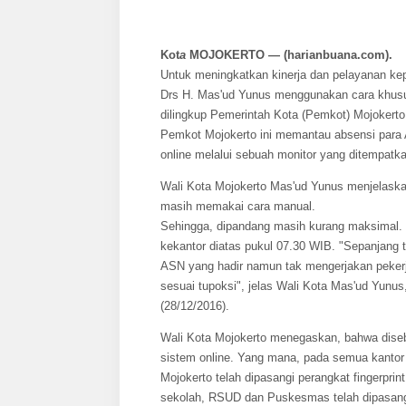
Kot
a
MOJOKERTO — (harianbuana.com).
Untuk meningkatkan kinerja dan pelayanan ke
Drs H. Mas'ud Yunus menggunakan cara khusus
dilingkup Pemerintah Kota (Pemkot) Mojokerto. 
Pemkot Mojokerto ini memantau absensi para 
online melalui sebuah monitor yang ditempatka
Wali Kota Mojokerto Mas'ud Yunus menjelaska
masih memakai cara manual.
Sehingga, dipandang masih kurang maksimal. 
kekantor diatas pukul 07.30 WIB. "Sepanjang 
ASN yang hadir namun tak mengerjakan pekerja
sesuai tupoksi", jelas Wali Kota Mas'ud Yunus,
(28/12/2016).
Wali Kota Mojokerto menegaskan, bahwa diseb
sistem online. Yang mana, pada semua kanto
Mojokerto telah dipasangi perangkat fingerpri
sekolah, RSUD dan Puskesmas telah dipasang 