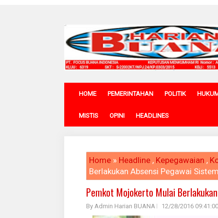
HOME
PEMERINTAHAN
POLITIK
HUKU
MISTIS
OPINI
HEADLINES
Home
»
Headline
,
Kepegawaian
,
Ko
Berlakukan Absensi Pegawai Sistem
Pemkot Mojokerto Mulai Berlakukan
By Admin Harian BUANA
12/28/2016 09:41:0