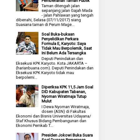
Pembenahan Taman Publik
Taman ditengah jalan
sepanjang jalan Gajah Mada
- jalan Pahlawan yang tengah
dibenahi, Selasa (07/11/2017) siang
Suasana taman di Perum Mage...
Soal Buka-bukaan
Penyelidikan Perkara
Formula E, Karyoto: Saya
Tidak Mau Berpolemik, Saat
Ini Belum Ada Tersangka
Deputi Penindakan dan
Eksekusi KPK Karyoto. Kota JAKARTA –
(harianbuana.com). Deputi Penindakan dan
Eksekusi KPK Karyoto tidak mau
berpolemi...
Diperiksa KPK 11,5 Jam Soal
DID Kabupaten Tabanan,
Nyoman Wiratmaja Tutup
Mulut
I Dewa Nyoman Wiratmaja,
dosen (ASN) di Fakultas
Ekonomi dan Bisnis Universitas Udayana/
Staf Khusus Bidang Pembangunan dan
Ekonomi Pemkab T...
Presiden Jokowi Buka Suara
Soal Dugaan Pemerasan