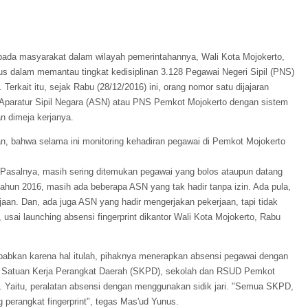
pada masyarakat dalam wilayah pemerintahannya, Wali Kota Mojokerto,
 dalam memantau tingkat kedisiplinan 3.128 Pegawai Negeri Sipil (PNS)
Terkait itu, sejak Rabu (28/12/2016) ini, orang nomor satu dijajaran
Aparatur Sipil Negara (ASN) atau PNS Pemkot Mojokerto dengan sistem
n dimeja kerjanya.
n, bahwa selama ini monitoring kehadiran pegawai di Pemkot Mojokerto
Pasalnya, masih sering ditemukan pegawai yang bolos ataupun datang
tahun 2016, masih ada beberapa ASN yang tak hadir tanpa izin. Ada pula,
an. Dan, ada juga ASN yang hadir mengerjakan pekerjaan, tapi tidak
 usai launching absensi fingerprint dikantor Wali Kota Mojokerto, Rabu
abkan karena hal itulah, pihaknya menerapkan absensi pegawai dengan
r Satuan Kerja Perangkat Daerah (SKPD), sekolah dan RSUD Pemkot
nt. Yaitu, peralatan absensi dengan menggunakan sidik jari. "Semua SKPD,
perangkat fingerprint", tegas Mas'ud Yunus.