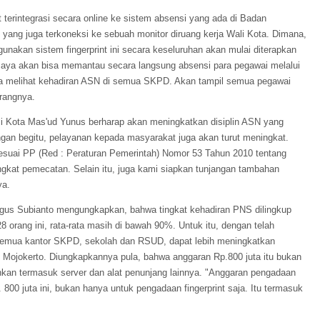
 terintegrasi secara online ke sistem absensi yang ada di Badan
ang juga terkoneksi ke sebuah monitor diruang kerja Wali Kota. Dimana,
akan sistem fingerprint ini secara keseluruhan akan mulai diterapkan
 saya akan bisa memantau secara langsung absensi para pegawai melalui
bisa melihat kehadiran ASN di semua SKPD. Akan tampil semua pegawai
rangnya.
li Kota Mas'ud Yunus berharap akan meningkatkan disiplin ASN yang
ngan begitu, pelayanan kepada masyarakat juga akan turut meningkat.
sesuai PP (Red : Peraturan Pemerintah) Nomor 53 Tahun 2010 tentang
ngkat pemecatan. Selain itu, juga kami siapkan tunjangan tambahan
ya.
Agus Subianto mengungkapkan, bahwa tingkat kehadiran PNS dilingkup
8 orang ini, rata-rata masih di bawah 90%. Untuk itu, dengan telah
i semua kantor SKPD, sekolah dan RSUD, dapat lebih meningkatkan
 Mojokerto. Diungkapkannya pula, bahwa anggaran Rp.800 juta itu bukan
inkan termasuk server dan alat penunjang lainnya. "Anggaran pengadaan
. 800 juta ini, bukan hanya untuk pengadaan fingerprint saja. Itu termasuk