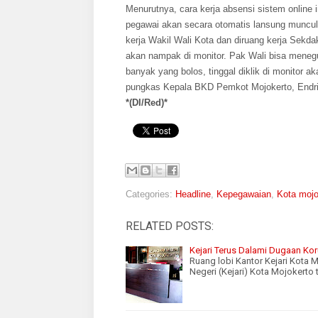
Menurutnya, cara kerja absensi sistem online 
pegawai akan secara otomatis lansung muncul 
kerja Wakil Wali Kota dan diruang kerja Sekda
akan nampak di monitor. Pak Wali bisa menegu
banyak yang bolos, tinggal diklik di monitor a
pungkas Kepala BKD Pemkot Mojokerto, Endri
*
(DI/Red
)*
Categories:
Headline
,
Kepegawaian
,
Kota mojo
RELATED POSTS:
Kejari Terus Dalami Dugaan Ko
Ruang lobi Kantor Kejari Kota
Negeri (Kejari) Kota Mojokert