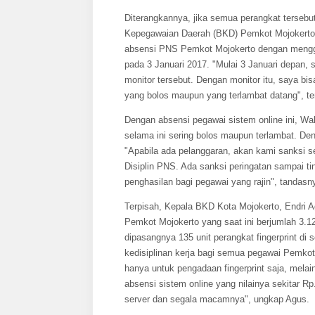
Diterangkannya, jika semua perangkat tersebut
Kepegawaian Daerah (BKD) Pemkot Mojokerto y
absensi PNS Pemkot Mojokerto dengan menggun
pada 3 Januari 2017. "Mulai 3 Januari depan,
monitor tersebut. Dengan monitor itu, saya 
yang bolos maupun yang terlambat datang", te
Dengan absensi pegawai sistem online ini, Wa
selama ini sering bolos maupun terlambat. De
"Apabila ada pelanggaran, akan kami sanksi 
Disiplin PNS. Ada sanksi peringatan sampai ti
penghasilan bagi pegawai yang rajin", tandasn
Terpisah, Kepala BKD Kota Mojokerto, Endri 
Pemkot Mojokerto yang saat ini berjumlah 3.12
dipasangnya 135 unit perangkat fingerprint d
kedisiplinan kerja bagi semua pegawai Pemkot
hanya untuk pengadaan fingerprint saja, mela
absensi sistem online yang nilainya sekitar Rp
server dan segala macamnya", ungkap Agus.