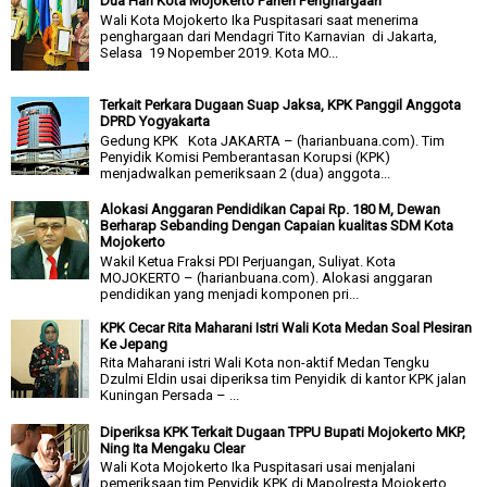
Dua Hari Kota Mojokerto Panen Penghargaan
Wali Kota Mojokerto Ika Puspitasari saat menerima
penghargaan dari Mendagri Tito Karnavian di Jakarta,
Selasa 19 Nopember 2019. Kota MO...
Terkait Perkara Dugaan Suap Jaksa, KPK Panggil Anggota
DPRD Yogyakarta
Gedung KPK Kota JAKARTA – (harianbuana.com). Tim
Penyidik Komisi Pemberantasan Korupsi (KPK)
menjadwalkan pemeriksaan 2 (dua) anggota...
Alokasi Anggaran Pendidikan Capai Rp. 180 M, Dewan
Berharap Sebanding Dengan Capaian kualitas SDM Kota
Mojokerto
Wakil Ketua Fraksi PDI Perjuangan, Suliyat. Kota
MOJOKERTO – (harianbuana.com). Alokasi anggaran
pendidikan yang menjadi komponen pri...
KPK Cecar Rita Maharani Istri Wali Kota Medan Soal Plesiran
Ke Jepang
Rita Maharani istri Wali Kota non-aktif Medan Tengku
Dzulmi Eldin usai diperiksa tim Penyidik di kantor KPK jalan
Kuningan Persada – ...
Diperiksa KPK Terkait Dugaan TPPU Bupati Mojokerto MKP,
Ning Ita Mengaku Clear
Wali Kota Mojokerto Ika Puspitasari usai menjalani
pemeriksaan tim Penyidik KPK di Mapolresta Mojokerto,