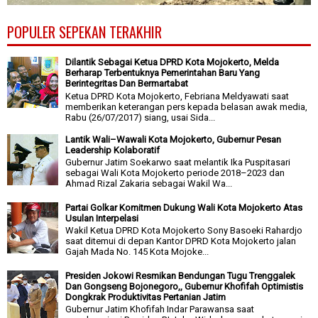
POPULER SEPEKAN TERAKHIR
Dilantik Sebagai Ketua DPRD Kota Mojokerto, Melda
Berharap Terbentuknya Pemerintahan Baru Yang
Berintegritas Dan Bermartabat
Ketua DPRD Kota Mojokerto, Febriana Meldyawati saat
memberikan keterangan pers kepada belasan awak media,
Rabu (26/07/2017) siang, usai Sida...
Lantik Wali–Wawali Kota Mojokerto, Gubernur Pesan
Leadership Kolaboratif
Gubernur Jatim Soekarwo saat melantik Ika Puspitasari
sebagai Wali Kota Mojokerto periode 2018–2023 dan
Ahmad Rizal Zakaria sebagai Wakil Wa...
Partai Golkar Komitmen Dukung Wali Kota Mojokerto Atas
Usulan Interpelasi
Wakil Ketua DPRD Kota Mojokerto Sony Basoeki Rahardjo
saat ditemui di depan Kantor DPRD Kota Mojokerto jalan
Gajah Mada No. 145 Kota Mojoke...
Presiden Jokowi Resmikan Bendungan Tugu Trenggalek
Dan Gongseng Bojonegoro,, Gubernur Khofifah Optimistis
Dongkrak Produktivitas Pertanian Jatim
Gubernur Jatim Khofifah Indar Parawansa saat