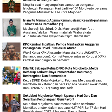
Muslimat NU Istighozah
Ning Ita saat menyampaikan sambutan pengantar
Istiqhozah Peringatan Hari Jadi ke-104 Mojokerto bersama
Pengurus Muslimat NU se Kota Mojooert...
Islam Itu Memang Agama Kemanusiaan: Kesalah-pahaman
Terkait Puasa Ramadhan (1)
Macharodji Machfud. Oleh: Macharodji Machfud .
Assalamu’alaikum Warahmatullahi Wabarakatuh.
A’udzubillahiminasysyaithanirrajim. Bismillahirr...
KPK Kembali Ingatkan, Pemda Manfaatkan Anggaran
Penanganan Covid–19 Sesuai Aturan
Wakil Ketua KPK Alexander Marwata. Kota JAKARTA –
(harianbuana.com). Komisi Pemberantasan Korupsi (KPK)
kembali mengingatkan pemerint...
Dilantik Sebagai Ketua DPRD Kota Mojokerto, Melda
Berharap Terbentuknya Pemerintahan Baru Yang
Berintegritas Dan Bermartabat
Ketua DPRD Kota Mojokerto, Febriana Meldyawati saat
memberikan keterangan pers kepada belasan awak media,
Rabu (26/07/2017) siang, usai Sida...
Sekdakot Mojokerto Pimpin Upacara Hari Guru Dan
Serahkan Penghargaan Guru Favorit
Sekdakot Mojokerto saat membacakan sambutan
Mendikbudristek dalam upacara HUT PGRI ke-77 dan Hari
Guru Nasional 2022 di halaman Kantor Pemko...