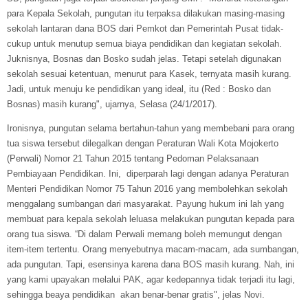
para Kepala Sekolah, pungutan itu terpaksa dilakukan masing-masing
sekolah lantaran dana BOS dari Pemkot dan Pemerintah Pusat tidak-
cukup untuk menutup semua biaya pendidikan dan kegiatan sekolah.
Juknisnya, Bosnas dan Bosko sudah jelas. Tetapi setelah digunakan
sekolah sesuai ketentuan, menurut para Kasek, ternyata masih kurang.
Jadi, untuk menuju ke pendidikan yang ideal, itu (Red : Bosko dan
Bosnas) masih kurang", ujarnya, Selasa (24/1/2017).
Ironisnya, pungutan selama bertahun-tahun yang membebani para orang
tua siswa tersebut dilegalkan dengan Peraturan Wali Kota Mojokerto
(Perwali) Nomor 21 Tahun 2015 tentang Pedoman Pelaksanaan
Pembiayaan Pendidikan. Ini, diperparah lagi dengan adanya Peraturan
Menteri Pendidikan Nomor 75 Tahun 2016 yang membolehkan sekolah
menggalang sumbangan dari masyarakat. Payung hukum ini lah yang
membuat para kepala sekolah leluasa melakukan pungutan kepada para
orang tua siswa. “Di dalam Perwali memang boleh memungut dengan
item-item tertentu. Orang menyebutnya macam-macam, ada sumbangan,
ada pungutan. Tapi, esensinya karena dana BOS masih kurang. Nah, ini
yang kami upayakan melalui PAK, agar kedepannya tidak terjadi itu lagi,
sehingga beaya pendidikan akan benar-benar gratis", jelas Novi.