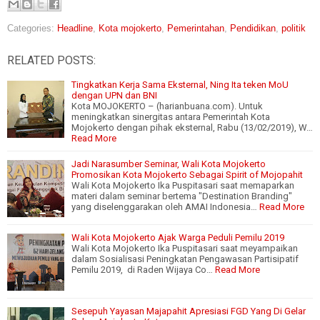
Categories:
Headline
,
Kota mojokerto
,
Pemerintahan
,
Pendidikan
,
politik
RELATED POSTS:
Tingkatkan Kerja Sama Eksternal, Ning Ita teken MoU
dengan UPN dan BNI
Kota MOJOKERTO – (harianbuana.com). Untuk
meningkatkan sinergitas antara Pemerintah Kota
Mojokerto dengan pihak eksternal, Rabu (13/02/2019), W…
Read More
Jadi Narasumber Seminar, Wali Kota Mojokerto
Promosikan Kota Mojokerto Sebagai Spirit of Mojopahit
Wali Kota Mojokerto Ika Puspitasari saat memaparkan
materi dalam seminar bertema "Destination Branding"
yang diselenggarakan oleh AMAI Indonesia…
Read More
Wali Kota Mojokerto Ajak Warga Peduli Pemilu 2019
Wali Kota Mojokerto Ika Puspitasari saat meyampaikan
dalam Sosialisasi Peningkatan Pengawasan Partisipatif
Pemilu 2019, di Raden Wijaya Co…
Read More
Sesepuh Yayasan Majapahit Apresiasi FGD Yang Di Gelar