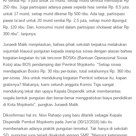
RI senilai Rp. 5 juta untuk 20 murid, setiap murid diminta membayar Rp
250 ribu. Juga partisipasi adanya pawai sepeda hias senilai Rp. 8,5 juta
untuk 17 murid, setiap murid dikenai Rp 500 ribu. Ada lagi, partisipasi
pawai ta’aruf untuk 20 murid senilai Rp. 2,5 juta, setiap murid dipungut
Rp. 120 ribu. Dan, konsumsi murid dalam partisipasi sholawat akbar Rp.
300 ribu", lanjunya.
Junaedi Malik menjelaskan, bahwa pihak sekolah terpaksa melakukan
sejumlah klausul pungutan kepada orang-tua siswa dengan alasan bahwa
kegiatan-kegiatan itu tak tercover BOSKo (Bantuan Operasional Siswa
Kota) atau BOS pendamping dari Pemkot Mojokerto. "Setiap siswa
mendapatkan Bosko Rp. 30 ribu per-bulan, total setahunnya Rp. 360 ribu
per-siswa. Jika untuk mendukung kegiatan Pemkot sebesar itu, kapan
gratisnya? Makanya, kami seluruh anggota Komisi Tiga sangat
mendukung tekat dan upaya Kepala Dispendik untuk memberantas
segala bentuk pungutan dan benar-benar menggratiskan biaya pendidikan
di Kota Mojokerto", pungkas Junaedi Malik.
Dikonfirmasi hal ini, Novi Raharjo yang baru dilantik sebagai Kepala
Dispendik Pemkot Mojokerto pada Jum'at (30/12/2016) lalu itu
membenarkan adanya praktik pungutan tersebut. Tak hanya di sekolah
SD, pungutan juga terjadi disekolah jenjang SMP. "Menurut keterangan