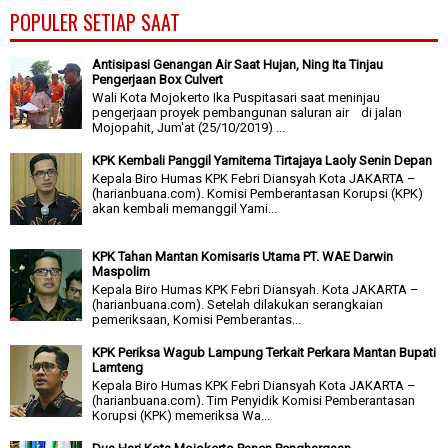
POPULER SETIAP SAAT
Antisipasi Genangan Air Saat Hujan, Ning Ita Tinjau
Pengerjaan Box Culvert
Wali Kota Mojokerto Ika Puspitasari saat meninjau
pengerjaan proyek pembangunan saluran air di jalan
Mojopahit, Jum'at (25/10/2019) ...
KPK Kembali Panggil Yamitema Tirtajaya Laoly Senin Depan
Kepala Biro Humas KPK Febri Diansyah Kota JAKARTA –
(harianbuana.com). Komisi Pemberantasan Korupsi (KPK)
akan kembali memanggil Yami...
KPK Tahan Mantan Komisaris Utama PT. WAE Darwin
Maspolim
Kepala Biro Humas KPK Febri Diansyah. Kota JAKARTA –
(harianbuana.com). Setelah dilakukan serangkaian
pemeriksaan, Komisi Pemberantas...
KPK Periksa Wagub Lampung Terkait Perkara Mantan Bupati
Lamteng
Kepala Biro Humas KPK Febri Diansyah Kota JAKARTA –
(harianbuana.com). Tim Penyidik Komisi Pemberantasan
Korupsi (KPK) memeriksa Wa...