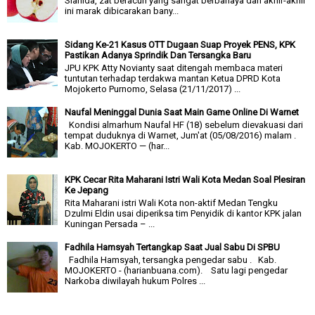
Sianida, zat beracun yang sangat berbahaya dan akhir-akhir
ini marak dibicarakan bany...
Sidang Ke-21 Kasus OTT Dugaan Suap Proyek PENS, KPK
Pastikan Adanya Sprindik Dan Tersangka Baru
JPU KPK Atty Novianty saat ditengah membaca materi
tuntutan terhadap terdakwa mantan Ketua DPRD Kota
Mojokerto Purnomo, Selasa (21/11/2017) ...
Naufal Meninggal Dunia Saat Main Game Online Di Warnet
Kondisi almarhum Naufal HF (18) sebelum dievakuasi dari
tempat duduknya di Warnet, Jum'at (05/08/2016) malam .
Kab. MOJOKERTO — (har...
KPK Cecar Rita Maharani Istri Wali Kota Medan Soal Plesiran
Ke Jepang
Rita Maharani istri Wali Kota non-aktif Medan Tengku
Dzulmi Eldin usai diperiksa tim Penyidik di kantor KPK jalan
Kuningan Persada – ...
Fadhila Hamsyah Tertangkap Saat Jual Sabu Di SPBU
Fadhila Hamsyah, tersangka pengedar sabu . Kab.
MOJOKERTO - (harianbuana.com). Satu lagi pengedar
Narkoba diwilayah hukum Polres ...