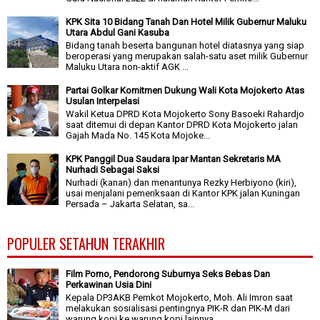
KPK Sita 10 Bidang Tanah Dan Hotel Milik Gubernur Maluku
Utara Abdul Gani Kasuba
Bidang tanah beserta bangunan hotel diatasnya yang siap
beroperasi yang merupakan salah-satu aset milik Gubernur
Maluku Utara non-aktif AGK ...
Partai Golkar Komitmen Dukung Wali Kota Mojokerto Atas
Usulan Interpelasi
Wakil Ketua DPRD Kota Mojokerto Sony Basoeki Rahardjo
saat ditemui di depan Kantor DPRD Kota Mojokerto jalan
Gajah Mada No. 145 Kota Mojoke...
KPK Panggil Dua Saudara Ipar Mantan Sekretaris MA
Nurhadi Sebagai Saksi
Nurhadi (kanan) dan menantunya Rezky Herbiyono (kiri),
usai menjalani pemeriksaan di Kantor KPK jalan Kuningan
Persada – Jakarta Selatan, sa...
POPULER SETAHUN TERAKHIR
Film Porno, Pendorong Suburnya Seks Bebas Dan
Perkawinan Usia Dini
Kepala DP3AKB Pemkot Mojokerto, Moh. Ali Imron saat
melakukan sosialisasi pentingnya PIK-R dan PIK-M dari
warung kopi ke warung kopi lainnya...