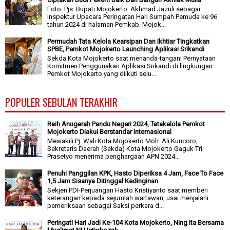
Foto: Pjs. Bupati Mojokerto Akhmad Jazuli sebagai
Inspektur Upacara Peringatan Hari Sumpah Pemuda ke 96
tahun 2024 di halaman Pemkab. Mojok...
Permudah Tata Kelola Kearsipan Dan Ikhtiar Tingkatkan
SPBE, Pemkot Mojokerto Launching Aplikasi Srikandi
Sekda Kota Mojokerto saat menanda-tangani Pernyataan
Komitmen Penggunakan Aplikasi Srikandi di lingkungan
Pemkot Mojokerto yang diikuti selu...
POPULER SEBULAN TERAKHIR
Raih Anugerah Pandu Negeri 2024, Tatakelola Pemkot
Mojokerto Diakui Berstandar Internasional
Mewakili Pj. Wali Kota Mojokerto Moh. Ali Kuncoro,
Sekretaris Daerah (Sekda) Kota Mojokerto Gaguk Tri
Prasetyo menerima penghargaan APN 2024...
Penuhi Panggilan KPK, Hasto Diperiksa 4 Jam, Face To Face
1,5 Jam Sisanya Ditinggal Kedinginan
Sekjen PDI-Perjuangan Hasto Kristiyanto saat memberi
keterangan kepada sejumlah wartawan, usai menjalani
pemeriksaan sebagai Saksi perkara d...
Peringati Hari Jadi Ke-104 Kota Mojokerto, Ning Ita Bersama