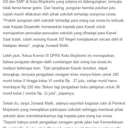
SD dan SMP di Kota Mojokerto yang selama ini didengungkan, ternyata
tidak benar-benar gratis. Dari hearing, pungutan bernilai puluhan juta
rupiah masih dilakukan oleh pihak sekolah terhadap orang-tua siswa.
"Praktik pungutan oleh sekolah terhadap para orang tua siswa itu terkuak,
saat Kepala Dispendik menawarkan kepada para Kasek untuk
memaparkan persoalan-persoalan sekolah yang dihadapi para Kasek.
Saat itulah, salah seorang Kasek SD Negeri menjabarkan secara detil di
hadapan dewan", ungkap Junaedi Malik.
Lebih jauh, Ketua Komisi III DPRS Kota Mojokerto ini memaparkan,
bahwa pungutan dengan dalih sumbangan dari orang tua siswa itu
meliputi beberapa item. "Dari penjabaran Kasek tersebut, dapat
terungkap, ternyata pengadaan seragam khas oranye-hitam untuk 180
murid kelas II hingga kelas VI senilai Rp. 27 juta, setiap murid harus
membayar Rp.150 ribu. Belum lagi pengadaan buku pelajaran untuk 36
murid kelas I senilai Rp. 11 juta", paparnya.
Selain itu, lanjut Junaedi Malik, adanya sejumlah kegiatan rutin di Pemkot
Mojokerto yang mewajibkan partisipasi sekolah sehingga membuat pihak
sekolah akan membebankannya lagi kepada para orang tua siswa.
"Seperti halnya untuk pengadaan seragam gerak jalan hari Kemerdekaan