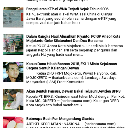
Pengeluaran KTP-el WNA Terjadi Sejak Tahun 2006
KTP-Elektronik atau KTP-el WNA asal China di Cianjur –
Jawa Barat yang seolah-olah sama dengan e-KTP yang
sempat viral dan jadi bahan hoax....
Dalam Rangka Haul Almarhum Riyanto, PC GP Ansor Kota
Mojokerto Gelar Silaturahmi Dan Doa Bersama
Ketua PC GP Ansor Kota Mojokerto Junaedi Malik bersama
jajaran Kepolisian dan TNI serta segenap pengurus dan
anggota NU yang hadir saat men...
Kasus Dana Hibah Bansos 2015, FKI-1 Minta Kejaksaan
Segera Sentuh Kalangan Dewan
Ketua DPD FKI-1 Mojokerto, Wiwid Haryono. Kab.
MOJOKERTO — (harianbuana.com). Lembaga Swadaya
Masyarakat (LSM) Front Komunitas...
Akan Bentuk Pansus, Dewan Bakal Telusuri Deviden BPRS
Kepala PT. BPRS, Khoirudin saat teken MoU dengan Pemkot.
Kota MOJOKERTO — (harianbuana.com). Kalangan DPRD
Kota Mojokerto bakal membentuk...
Beberapa Buah Pun Mengandung Sianida
ARTIKEL KESEHATAN : NASIONAL - (harianbuana.com).