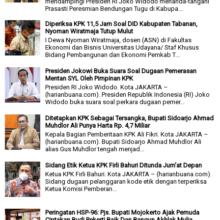
mendampingi Presiden RI Joko Widodo menanda-tangani
Prasasti Peresmian Bendungan Tugu di Kabupa...
Diperiksa KPK 11,5 Jam Soal DID Kabupaten Tabanan,
Nyoman Wiratmaja Tutup Mulut
I Dewa Nyoman Wiratmaja, dosen (ASN) di Fakultas
Ekonomi dan Bisnis Universitas Udayana/ Staf Khusus
Bidang Pembangunan dan Ekonomi Pemkab T...
Presiden Jokowi Buka Suara Soal Dugaan Pemerasan
Mentan SYL Oleh Pimpinan KPK
Presiden RI Joko Widodo. Kota JAKARTA –
(harianbuana.com). Presiden Republik Indonesia (RI) Joko
Widodo buka suara soal perkara dugaan pemer...
Ditetapkan KPK Sebagai Tersangka, Bupati Sidoarjo Ahmad
Muhdlor Ali Punya Harta Rp. 4,7 Miliar
Kepala Bagian Pemberitaan KPK Ali Fikri. Kota JAKARTA –
(harianbuana.com). Bupati Sidoarjo Ahmad Muhdlor Ali
alias Gus Muhdlor tengah menjad...
Sidang Etik Ketua KPK Firli Bahuri Ditunda Jum'at Depan
Ketua KPK Firli Bahuri. Kota JAKARTA – (harianbuana.com).
Sidang dugaan pelanggaran kode etik dengan terperiksa
Ketua Komisi Pemberan...
Peringatan HSP-96: Pjs. Bupati Mojokerto Ajak Pemuda
Ciptakan Budi Pekerti Baik Dan Bangun Akhlak Mulia