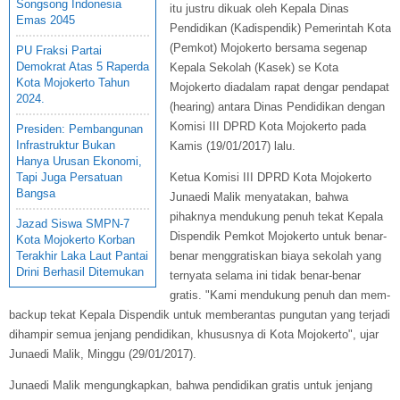
Songsong Indonesia
itu justru dikuak oleh Kepala Dinas
Emas 2045
Pendidikan (Kadispendik) Pemerintah Kota
(Pemkot) Mojokerto bersama segenap
PU Fraksi Partai
Demokrat Atas 5 Raperda
Kepala Sekolah (Kasek) se Kota
Kota Mojokerto Tahun
Mojokerto diadalam rapat dengar pendapat
2024.
(hearing) antara Dinas Pendidikan dengan
Komisi III DPRD Kota Mojokerto pada
Presiden: Pembangunan
Infrastruktur Bukan
Kamis (19/01/2017) lalu.
Hanya Urusan Ekonomi,
Tapi Juga Persatuan
Ketua Komisi III DPRD Kota Mojokerto
Bangsa
Junaedi Malik menyatakan, bahwa
pihaknya mendukung penuh tekat Kepala
Jazad Siswa SMPN-7
Dispendik Pemkot Mojokerto untuk benar-
Kota Mojokerto Korban
Terakhir Laka Laut Pantai
benar menggratiskan biaya sekolah yang
Drini Berhasil Ditemukan
ternyata selama ini tidak benar-benar
gratis. "Kami mendukung penuh dan mem-
backup tekat Kepala Dispendik untuk memberantas pungutan yang terjadi
dihampir semua jenjang pendidikan, khususnya di Kota Mojokerto", ujar
Junaedi Malik, Minggu (29/01/2017).
Junaedi Malik mengungkapkan, bahwa pendidikan gratis untuk jenjang