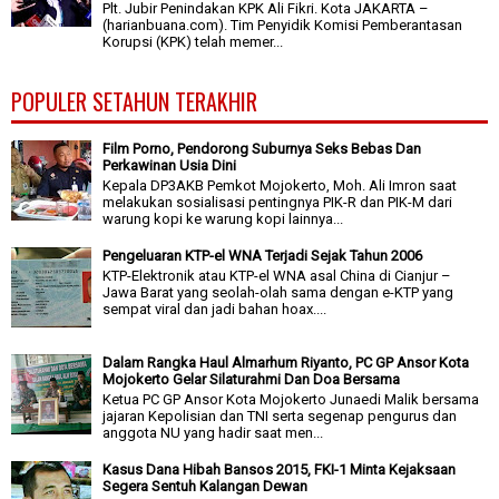
Plt. Jubir Penindakan KPK Ali Fikri. Kota JAKARTA –
(harianbuana.com). Tim Penyidik Komisi Pemberantasan
Korupsi (KPK) telah memer...
POPULER SETAHUN TERAKHIR
Film Porno, Pendorong Suburnya Seks Bebas Dan
Perkawinan Usia Dini
Kepala DP3AKB Pemkot Mojokerto, Moh. Ali Imron saat
melakukan sosialisasi pentingnya PIK-R dan PIK-M dari
warung kopi ke warung kopi lainnya...
Pengeluaran KTP-el WNA Terjadi Sejak Tahun 2006
KTP-Elektronik atau KTP-el WNA asal China di Cianjur –
Jawa Barat yang seolah-olah sama dengan e-KTP yang
sempat viral dan jadi bahan hoax....
Dalam Rangka Haul Almarhum Riyanto, PC GP Ansor Kota
Mojokerto Gelar Silaturahmi Dan Doa Bersama
Ketua PC GP Ansor Kota Mojokerto Junaedi Malik bersama
jajaran Kepolisian dan TNI serta segenap pengurus dan
anggota NU yang hadir saat men...
Kasus Dana Hibah Bansos 2015, FKI-1 Minta Kejaksaan
Segera Sentuh Kalangan Dewan