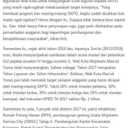
digunakan Wali Kota untuk melayangkan surat teguran kepada SKPD
yang masih ogah-ogahan melaksanakan target kinerjanya. "Yang
membuat program kan masing-masing SKPD, begitu sudah disahkan kok
malah ogah-ogahan? Harus ditegasi itu. Supaya tidak berlarut-larut seperti
itu. Dan, tidak hanya fokus penyerapan saja, juga perlu ditekankan pada
pemanfaatan anggaran bagi kepentingan pembangunan dan
kesejahteraan masyarakat", tekan Aris.
Sementara itu, sejak akhir tahun 2016 lalu, tepatnya Jum'at (30/12/2016)
sore, disela menyampaikan sambutan dalam acara mutasi dan pelantikan
512 pejabat esselon IV hingga esselon II, Wali Kota Mojokerto Mas'ud
Yunus telah menyanangkan, bahwa sebagai
'
Tahun 2017 merupakan
Tahun Layanan dan Tahun Infrastruktur'
. Bahkan, Wali Kota Mas'ud
Yunus pun telah mematok target serapan anggaran yang harus dicapai
oleh masing-masing SKPD. Yakni 20% untuk triwulan pertama, 30%
untuk triwulan kedua, 35% untuk triwulan ketiga dan 15% untuk triwulan
keempat, dari kekuatan APBD TA 2017 sekitar Rp. 1 triliun.
Sementara itu pula, 5 proyek vital ditahun 2017 ini, yakni rehabilitasi
Rumah Potong Hewan (RPH), pembangunan gedung Graha Mojokerto
Servise City (GMSC) Tahap II, Pembangunan Kantor Kecamatan
Kranggan, Rehab Kantor Disporabudpar dan Pengaspalan Jalan