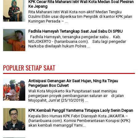
KPK Cecar Rita Maharani Istri Wali Kota Medan Soal Plesiran
Ke Jepang
Rita Maharani istri Wali Kota non-aktif Medan Tengku
Dzulmi Eldin usai diperiksa tim Penyidik di kantor KPK jalan
Kuningan Persada – ...
Fadhila Hamsyah Tertangkap Saat Jual Sabu Di SPBU
Fadhila Hamsyah, tersangka pengedar sabu . Kab.
MOJOKERTO - (harianbuana.com). Satu lagi pengedar
Narkoba diwilayah hukum Polres ...
POPULER SETIAP SAAT
Antisipasi Genangan Air Saat Hujan, Ning Ita Tinjau
Pengerjaan Box Culvert
Wali Kota Mojokerto Ika Puspitasari saat meninjau
pengerjaan proyek pembangunan saluran air di jalan
Mojopahit, Jum'at (25/10/2019) ...
KPK Kembali Panggil Yamitema Tirtajaya Laoly Senin Depan
Kepala Biro Humas KPK Febri Diansyah Kota JAKARTA –
(harianbuana.com). Komisi Pemberantasan Korupsi (KPK)
akan kembali memanggil Yami...