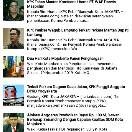
KPK Tahan Mantan Komisaris Utama PT. WAE Darwin
Maspolim
Kepala Biro Humas KPK Febri Diansyah. Kota JAKARTA –
(harianbuana.com). Setelah dilakukan serangkaian
pemeriksaan, Komisi Pemberantas...
KPK Periksa Wagub Lampung Terkait Perkara Mantan Bupati
Lamteng
Kepala Biro Humas KPK Febri Diansyah Kota JAKARTA –
(harianbuana.com). Tim Penyidik Komisi Pemberantasan
Korupsi (KPK) memeriksa Wa...
Dua Hari Kota Mojokerto Panen Penghargaan
Wali Kota Mojokerto Ika Puspitasari saat menerima
penghargaan dari Mendagri Tito Karnavian di Jakarta,
Selasa 19 Nopember 2019. Kota MO...
Terkait Perkara Dugaan Suap Jaksa, KPK Panggil Anggota
DPRD Yogyakarta
Gedung KPK Kota JAKARTA – (harianbuana.com). Tim
Penyidik Komisi Pemberantasan Korupsi (KPK)
menjadwalkan pemeriksaan 2 (dua) anggota...
Alokasi Anggaran Pendidikan Capai Rp. 180 M, Dewan
Berharap Sebanding Dengan Capaian kualitas SDM Kota
Mojokerto
Wakil Ketua Fraksi PDI Perjuangan, Suliyat. Kota