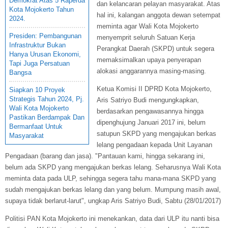
Demokrat Atas 5 Raperda
dan kelancaran pelayan masyarakat. Atas
Kota Mojokerto Tahun
hal ini, kalangan anggota dewan setempat
2024.
meminta agar Wali Kota Mojokerto
Presiden: Pembangunan
menyemprit seluruh Satuan Kerja
Infrastruktur Bukan
Perangkat Daerah (SKPD) untuk segera
Hanya Urusan Ekonomi,
memaksimalkan upaya penyerapan
Tapi Juga Persatuan
alokasi anggarannya masing-masing.
Bangsa
Ketua Komisi II DPRD Kota Mojokerto,
Siapkan 10 Proyek
Strategis Tahun 2024, Pj.
Aris Satriyo Budi mengungkapkan,
Wali Kota Mojokerto
berdasarkan pengawasannya hingga
Pastikan Berdampak Dan
dipenghujung Januari 2017 ini, belum
Bermanfaat Untuk
satupun SKPD yang mengajukan berkas
Masyarakat
lelang pengadaan kepada Unit Layanan
Pengadaan (barang dan jasa). "Pantauan kami, hingga sekarang ini,
belum ada SKPD yang mengajukan berkas lelang. Seharusnya Wali Kota
meminta data pada ULP, sehingga segera tahu mana-mana SKPD yang
sudah mengajukan berkas lelang dan yang belum. Mumpung masih awal,
supaya tidak berlarut-larut", ungkap Aris Satriyo Budi, Sabtu (28/01/2017)
Politisi PAN Kota Mojokerto ini menekankan, data dari ULP itu nanti bisa