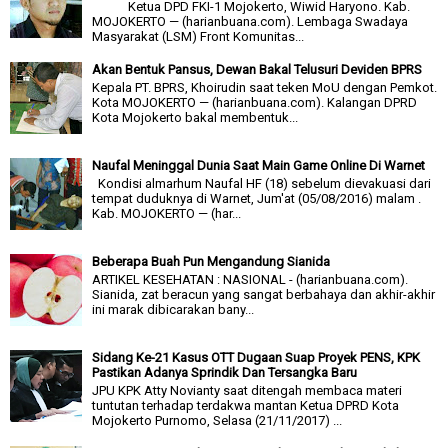
Ketua DPD FKI-1 Mojokerto, Wiwid Haryono. Kab.
MOJOKERTO — (harianbuana.com). Lembaga Swadaya
Masyarakat (LSM) Front Komunitas...
Akan Bentuk Pansus, Dewan Bakal Telusuri Deviden BPRS
Kepala PT. BPRS, Khoirudin saat teken MoU dengan Pemkot.
Kota MOJOKERTO — (harianbuana.com). Kalangan DPRD
Kota Mojokerto bakal membentuk...
Naufal Meninggal Dunia Saat Main Game Online Di Warnet
Kondisi almarhum Naufal HF (18) sebelum dievakuasi dari
tempat duduknya di Warnet, Jum'at (05/08/2016) malam .
Kab. MOJOKERTO — (har...
Beberapa Buah Pun Mengandung Sianida
ARTIKEL KESEHATAN : NASIONAL - (harianbuana.com).
Sianida, zat beracun yang sangat berbahaya dan akhir-akhir
ini marak dibicarakan bany...
Sidang Ke-21 Kasus OTT Dugaan Suap Proyek PENS, KPK
Pastikan Adanya Sprindik Dan Tersangka Baru
JPU KPK Atty Novianty saat ditengah membaca materi
tuntutan terhadap terdakwa mantan Ketua DPRD Kota
Mojokerto Purnomo, Selasa (21/11/2017) ...