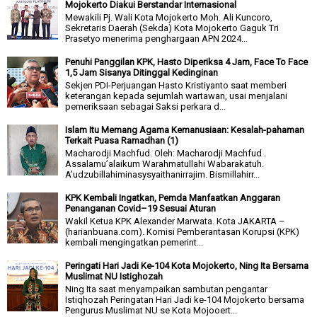
Mojokerto Diakui Berstandar Internasional
Mewakili Pj. Wali Kota Mojokerto Moh. Ali Kuncoro,
Sekretaris Daerah (Sekda) Kota Mojokerto Gaguk Tri
Prasetyo menerima penghargaan APN 2024...
Penuhi Panggilan KPK, Hasto Diperiksa 4 Jam, Face To Face
1,5 Jam Sisanya Ditinggal Kedinginan
Sekjen PDI-Perjuangan Hasto Kristiyanto saat memberi
keterangan kepada sejumlah wartawan, usai menjalani
pemeriksaan sebagai Saksi perkara d...
Islam Itu Memang Agama Kemanusiaan: Kesalah-pahaman
Terkait Puasa Ramadhan (1)
Macharodji Machfud. Oleh: Macharodji Machfud .
Assalamu’alaikum Warahmatullahi Wabarakatuh.
A’udzubillahiminasysyaithanirrajim. Bismillahirr...
KPK Kembali Ingatkan, Pemda Manfaatkan Anggaran
Penanganan Covid–19 Sesuai Aturan
Wakil Ketua KPK Alexander Marwata. Kota JAKARTA –
(harianbuana.com). Komisi Pemberantasan Korupsi (KPK)
kembali mengingatkan pemerint...
Peringati Hari Jadi Ke-104 Kota Mojokerto, Ning Ita Bersama
Muslimat NU Istighozah
Ning Ita saat menyampaikan sambutan pengantar
Istiqhozah Peringatan Hari Jadi ke-104 Mojokerto bersama
Pengurus Muslimat NU se Kota Mojooert...