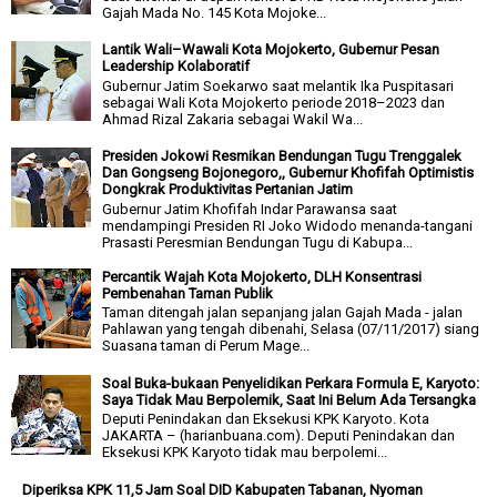
Gajah Mada No. 145 Kota Mojoke...
Lantik Wali–Wawali Kota Mojokerto, Gubernur Pesan
Leadership Kolaboratif
Gubernur Jatim Soekarwo saat melantik Ika Puspitasari
sebagai Wali Kota Mojokerto periode 2018–2023 dan
Ahmad Rizal Zakaria sebagai Wakil Wa...
Presiden Jokowi Resmikan Bendungan Tugu Trenggalek
Dan Gongseng Bojonegoro,, Gubernur Khofifah Optimistis
Dongkrak Produktivitas Pertanian Jatim
Gubernur Jatim Khofifah Indar Parawansa saat
mendampingi Presiden RI Joko Widodo menanda-tangani
Prasasti Peresmian Bendungan Tugu di Kabupa...
Percantik Wajah Kota Mojokerto, DLH Konsentrasi
Pembenahan Taman Publik
Taman ditengah jalan sepanjang jalan Gajah Mada - jalan
Pahlawan yang tengah dibenahi, Selasa (07/11/2017) siang
Suasana taman di Perum Mage...
Soal Buka-bukaan Penyelidikan Perkara Formula E, Karyoto:
Saya Tidak Mau Berpolemik, Saat Ini Belum Ada Tersangka
Deputi Penindakan dan Eksekusi KPK Karyoto. Kota
JAKARTA – (harianbuana.com). Deputi Penindakan dan
Eksekusi KPK Karyoto tidak mau berpolemi...
Diperiksa KPK 11,5 Jam Soal DID Kabupaten Tabanan, Nyoman