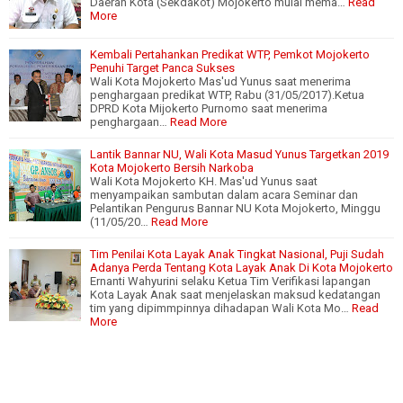
Daerah Kota (Sekdakot) Mojokerto mulai mema…
Read
More
Kembali Pertahankan Predikat WTP, Pemkot Mojokerto
Penuhi Target Panca Sukses
Wali Kota Mojokerto Mas'ud Yunus saat menerima
penghargaan predikat WTP, Rabu (31/05/2017).Ketua
DPRD Kota Mijokerto Purnomo saat menerima
penghargaan…
Read More
Lantik Bannar NU, Wali Kota Masud Yunus Targetkan 2019
Kota Mojokerto Bersih Narkoba
Wali Kota Mojokerto KH. Mas'ud Yunus saat
menyampaikan sambutan dalam acara Seminar dan
Pelantikan Pengurus Bannar NU Kota Mojokerto, Minggu
(11/05/20…
Read More
Tim Penilai Kota Layak Anak Tingkat Nasional, Puji Sudah
Adanya Perda Tentang Kota Layak Anak Di Kota Mojokerto
Ernanti Wahyurini selaku Ketua Tim Verifikasi lapangan
Kota Layak Anak saat menjelaskan maksud kedatangan
tim yang dipimmpinnya dihadapan Wali Kota Mo…
Read
More