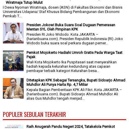
Wiratmaja Tutup Mulut
I Dewa Nyoman Wiratmaja, dosen (ASN) di Fakultas Ekonomi dan Bisnis
Universitas Udayana/ Staf Khusus Bidang Pembangunan dan Ekonomi
Pemkab T...
Presiden Jokowi Buka Suara Soal Dugaan Pemerasan
Mentan SYL Oleh Pimpinan KPK
Presiden RI Joko Widodo. Kota JAKARTA –
(harianbuana.com). Presiden Republik Indonesia (RI) Joko
Widodo buka suara soal perkara dugaan pemer...
Pemkot Mojokerto Hadiahi Umroh Gratis Pada Warga Taat
Pajak
Wali Kota Mojokerto Ika Puspitasari saat menyerahkan
hadiah kepada kelurahan kedundung atas capaian
pembayar terbaik kategori Kelurahan besa...
Ditetapkan KPK Sebagai Tersangka, Bupati Sidoarjo Ahmad
Muhdlor Ali Punya Harta Rp. 4,7 Miliar
Kepala Bagian Pemberitaan KPK Ali Fikri. Kota JAKARTA –
(harianbuana.com). Bupati Sidoarjo Ahmad Muhdlor Ali
alias Gus Muhdlor tengah menjad...
POPULER SEBULAN TERAKHIR
Raih Anugerah Pandu Negeri 2024, Tatakelola Pemkot