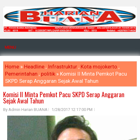
MENU
Home
»
Headline
,
Infrastruktur
,
Kota mojokerto
,
Pemerintahan
,
politik
» Komisi II Minta Pemkot Pacu
SKPD Serap Anggaran Sejak Awal Tahun
Komisi II Minta Pemkot Pacu SKPD Serap Anggaran
Sejak Awal Tahun
By Admin Harian BUANA
1/28/2017 12:17:00 PM