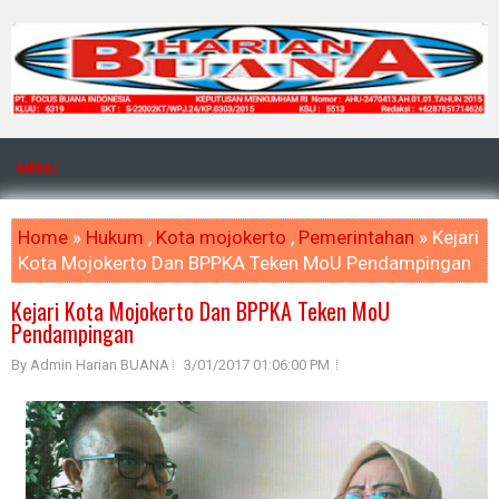
MENU
Home
»
Hukum
,
Kota mojokerto
,
Pemerintahan
» Kejari
Kota Mojokerto Dan BPPKA Teken MoU Pendampingan
Kejari Kota Mojokerto Dan BPPKA Teken MoU
Pendampingan
By Admin Harian BUANA
3/01/2017 01:06:00 PM