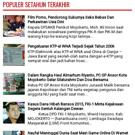
POPULER SETAHUN TERAKHIR
Film Porno, Pendorong Suburnya Seks Bebas Dan
Perkawinan Usia Dini
Kepala DP3AKB Pemkot Mojokerto, Moh. Ali Imron saat
melakukan sosialisasi pentingnya PIK-R dan PIK-M dari
warung kopi ke warung kopi lainnya...
Pengeluaran KTP-el WNA Terjadi Sejak Tahun 2006
KTP-Elektronik atau KTP-el WNA asal China di Cianjur –
Jawa Barat yang seolah-olah sama dengan e-KTP yang
sempat viral dan jadi bahan hoax....
Dalam Rangka Haul Almarhum Riyanto, PC GP Ansor Kota
Mojokerto Gelar Silaturahmi Dan Doa Bersama
Ketua PC GP Ansor Kota Mojokerto Junaedi Malik bersama
jajaran Kepolisian dan TNI serta segenap pengurus dan
anggota NU yang hadir saat men...
Kasus Dana Hibah Bansos 2015, FKI-1 Minta Kejaksaan
Segera Sentuh Kalangan Dewan
Ketua DPD FKI-1 Mojokerto, Wiwid Haryono. Kab.
MOJOKERTO — (harianbuana.com). Lembaga Swadaya
Masyarakat (LSM) Front Komunitas...
Naufal Meninggal Dunia Saat Main Game Online Di Warnet