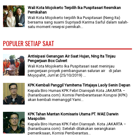
Wali Kota Mojokerto Terpilih Ika Puspitasari Resmikan
Pernikahan
Wali Kota Mojokerto terpilih Ika Puspitasari (Neng Ita)
bersama sang suami Supriyadi Karima Saiful dalam salah-
satu moment resepsi pernikah...
POPULER SETIAP SAAT
Antisipasi Genangan Air Saat Hujan, Ning Ita Tinjau
Pengerjaan Box Culvert
Wali Kota Mojokerto Ika Puspitasari saat meninjau
pengerjaan proyek pembangunan saluran air di jalan
Mojopahit, Jum'at (25/10/2019) ...
KPK Kembali Panggil Yamitema Tirtajaya Laoly Senin Depan
Kepala Biro Humas KPK Febri Diansyah Kota JAKARTA –
(harianbuana.com). Komisi Pemberantasan Korupsi (KPK)
akan kembali memanggil Yami...
KPK Tahan Mantan Komisaris Utama PT. WAE Darwin
Maspolim
Kepala Biro Humas KPK Febri Diansyah. Kota JAKARTA –
(harianbuana.com). Setelah dilakukan serangkaian
pemeriksaan, Komisi Pemberantas...