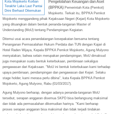
Pengelolahan Keuangan dan Aset
Kota Mojokerto Korban
Terakhir Laka Laut Pantai
(BPPKA)
Pemerintah Kota (Pemkot)
Drini Berhasil Ditemukan
Mojokerto. Terkait itu, BPPKA Pemkot
Mojokerto menggandeng pihak Kejaksaan Negeri (Kejari) Kota Mojokerto
yang dituangkan dalam bentuk penanda-tanganan Master of
Understanding (MoU) tentang P
endampingan Kegiatan.
Ditemui usai acara penandatangan kesepakatan bersama tentang
Penanganan Permasalahan Hukum Perdata dan TUN dengan Kajari di
Hotel Raden Wijaya, K
epala BPPKA Pemkot Mojokerto, Agung Mulyono
menyatakan, bahwa
selain merupakan pendampingan,
MoU dimaksud
juga merupakan suatu bentuk keterbukaan, pembinaan sekaligus
pengawasan dari Kejaksaan. "MoU ini bentuk keterbukaan kami terhadap
upaya pembinaan, pendampingan dan pengawasan dari Kejari. Selaku
stage holder, kami merasa perlu dibina", kata Kepala BPPKA Pemkot
Mojokerto, Agung Mulyono, Rabu (01/03/2017).
Agung Mulyono berharap, dengan adanya penanda-tanganan MoU
tersebut, serapan anggaran disemua SKPD bisa berlangsung maksimal
dan tidak ada permasalahan dikemudian harinya. "Kami berharap
proses serapan anggaran bisa maksimal dan tidak terjadi tindakan