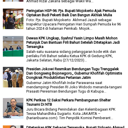
Ahmad Rizal Zakaria sebagai Wakil Wa...
Peringatan HSP-96: Pjs. Bupati Mojokerto Ajak Pemuda
Ciptakan Budi Pekerti Baik Dan Bangun Akhlak Mulia
Foto: Pjs. Bupati Mojokerto Akhmad Jazuli sebagai
Inspektur Upacara Peringatan Hari Sumpah Pemuda ke 96
tahun 2024 di halaman Pemkab. Mojok...
Dewas KPK Ungkap, Syahrul Yasin Limpo Masih Mohon
Petunjuk Dan Bantuan Firli Bahuri Setelah Ditetapkan Jadi
Tersangka
Salah-satu suasana sidang pelanggaran kode etik dan
perilaku Firli Bahuri selaku Ketua KPK di Gedung KPK,
Jakarta Selatan, Rabu (27/12/2023)...
Presiden Jokowi Resmikan Bendungan Tugu Trenggalek
Dan Gongseng Bojonegoro,, Gubernur Khofifah Optimistis
Dongkrak Produktivitas Pertanian Jatim
Gubernur Jatim Khofifah Indar Parawansa saat
mendampingi Presiden RI Joko Widodo menanda-tangani
Prasasti Peresmian Bendungan Tugu di Kabupa...
KPK Periksa 12 Saksi Perkara Pembangunan Shelter
Tsunami Di NTB
Juru Bicara Bidang Penindakan dan Kelembagaan KPK
Tessa Mahardhika Sugiarto. Kota JAKARTA –
(harianbuana.com). Tim Penyidik Komisi Pemberant...
Ditetapkan KPK Sebagai Tersangka, Bupati Sidoarjo Ahmad