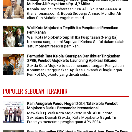
Muhdlor Ali Punya Harta Rp. 4,7 Miliar
Kepala Bagian Pemberitaan KPK Ali Fikri. Kota JAKARTA –
(harianbuana.com). Bupati Sidoarjo Ahmad Muhdlor Ali
alias Gus Muhdlor tengah menjad...
Wali Kota Mojokerto Terpilih Ika Puspitasari Resmikan
Pernikahan
Wali Kota Mojokerto terpilih Ika Puspitasari (Neng Ita)
bersama sang suami Supriyadi Karima Saiful dalam salah-
satu moment resepsi pernikah...
Permudah Tata Kelola Kearsipan Dan Ikhtiar Tingkatkan
SPBE, Pemkot Mojokerto Launching Aplikasi Srikandi
Sekda Kota Mojokerto saat menanda-tangani Pernyataan
Komitmen Penggunakan Aplikasi Srikandi di lingkungan
Pemkot Mojokerto yang diikuti selu...
POPULER SEBULAN TERAKHIR
Raih Anugerah Pandu Negeri 2024, Tatakelola Pemkot
Mojokerto Diakui Berstandar Internasional
Mewakili Pj. Wali Kota Mojokerto Moh. Ali Kuncoro,
Sekretaris Daerah (Sekda) Kota Mojokerto Gaguk Tri
Prasetyo menerima penghargaan APN 2024...
Penuhi Panggilan KPK, Hasto Diperiksa 4 Jam, Face To Face