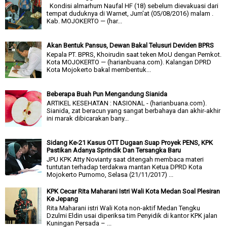
Kondisi almarhum Naufal HF (18) sebelum dievakuasi dari
tempat duduknya di Warnet, Jum'at (05/08/2016) malam .
Kab. MOJOKERTO — (har...
Akan Bentuk Pansus, Dewan Bakal Telusuri Deviden BPRS
Kepala PT. BPRS, Khoirudin saat teken MoU dengan Pemkot.
Kota MOJOKERTO — (harianbuana.com). Kalangan DPRD
Kota Mojokerto bakal membentuk...
Beberapa Buah Pun Mengandung Sianida
ARTIKEL KESEHATAN : NASIONAL - (harianbuana.com).
Sianida, zat beracun yang sangat berbahaya dan akhir-akhir
ini marak dibicarakan bany...
Sidang Ke-21 Kasus OTT Dugaan Suap Proyek PENS, KPK
Pastikan Adanya Sprindik Dan Tersangka Baru
JPU KPK Atty Novianty saat ditengah membaca materi
tuntutan terhadap terdakwa mantan Ketua DPRD Kota
Mojokerto Purnomo, Selasa (21/11/2017) ...
KPK Cecar Rita Maharani Istri Wali Kota Medan Soal Plesiran
Ke Jepang
Rita Maharani istri Wali Kota non-aktif Medan Tengku
Dzulmi Eldin usai diperiksa tim Penyidik di kantor KPK jalan
Kuningan Persada – ...