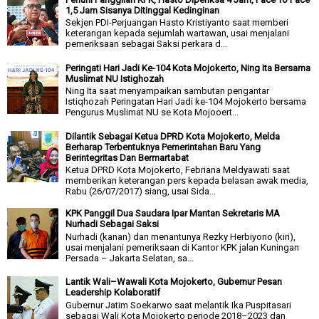
1,5 Jam Sisanya Ditinggal Kedinginan
Sekjen PDI-Perjuangan Hasto Kristiyanto saat memberi
keterangan kepada sejumlah wartawan, usai menjalani
pemeriksaan sebagai Saksi perkara d...
Peringati Hari Jadi Ke-104 Kota Mojokerto, Ning Ita Bersama
Muslimat NU Istighozah
Ning Ita saat menyampaikan sambutan pengantar
Istiqhozah Peringatan Hari Jadi ke-104 Mojokerto bersama
Pengurus Muslimat NU se Kota Mojooert...
Dilantik Sebagai Ketua DPRD Kota Mojokerto, Melda
Berharap Terbentuknya Pemerintahan Baru Yang
Berintegritas Dan Bermartabat
Ketua DPRD Kota Mojokerto, Febriana Meldyawati saat
memberikan keterangan pers kepada belasan awak media,
Rabu (26/07/2017) siang, usai Sida...
KPK Panggil Dua Saudara Ipar Mantan Sekretaris MA
Nurhadi Sebagai Saksi
Nurhadi (kanan) dan menantunya Rezky Herbiyono (kiri),
usai menjalani pemeriksaan di Kantor KPK jalan Kuningan
Persada – Jakarta Selatan, sa...
Lantik Wali–Wawali Kota Mojokerto, Gubernur Pesan
Leadership Kolaboratif
Gubernur Jatim Soekarwo saat melantik Ika Puspitasari
sebagai Wali Kota Mojokerto periode 2018–2023 dan