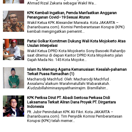
Ahmad Rizal Zakaria sebagai Wakil Wa...
KPK Kembali Ingatkan, Pemda Manfaatkan Anggaran
Penanganan Covid–19 Sesuai Aturan
Wakil Ketua KPK Alexander Marwata. Kota JAKARTA –
(harianbuana.com). Komisi Pemberantasan Korupsi (KPK)
kembali mengingatkan pemerint...
Partai Golkar Komitmen Dukung Wali Kota Mojokerto Atas
Usulan Interpelasi
Wakil Ketua DPRD Kota Mojokerto Sony Basoeki Rahardjo
saat ditemui di depan Kantor DPRD Kota Mojokerto jalan
Gajah Mada No. 145 Kota Mojoke...
Islam Itu Memang Agama Kemanusiaan: Kesalah-pahaman
Terkait Puasa Ramadhan (1)
Macharodji Machfud. Oleh: Macharodji Machfud .
Assalamu’alaikum Warahmatullahi Wabarakatuh.
A’udzubillahiminasysyaithanirrajim. Bismillahirr...
KPK Periksa Dirut PT. Abadi Sentosa Perkasa Didi
Laksamana Terkait Aliran Dana Proyek PT. Dirgantara
Indonesia
Plt. Jubir Penindakan KPK Ali Fikri. Kota JAKARTA –
(harianbuana.com). Tim Penyidik Komisi Pemberantasan
Korupsi (KPK) telah memer...