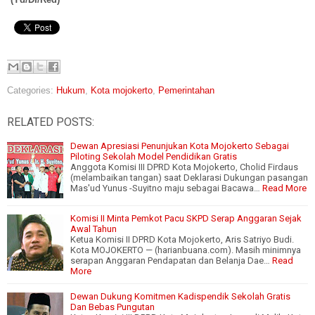
Categories:
Hukum
,
Kota mojokerto
,
Pemerintahan
RELATED POSTS:
Dewan Apresiasi Penunjukan Kota Mojokerto Sebagai
Piloting Sekolah Model Pendidikan Gratis
Anggota Komisi III DPRD Kota Mojokerto, Cholid Firdaus
(melambaikan tangan) saat Deklarasi Dukungan pasangan
Mas'ud Yunus -Suyitno maju sebagai Bacawa…
Read More
Komisi II Minta Pemkot Pacu SKPD Serap Anggaran Sejak
Awal Tahun
Ketua Komisi II DPRD Kota Mojokerto, Aris Satriyo Budi.
Kota MOJOKERTO — (harianbuana.com). Masih minimnya
serapan Anggaran Pendapatan dan Belanja Dae…
Read
More
Dewan Dukung Komitmen Kadispendik Sekolah Gratis
Dan Bebas Pungutan