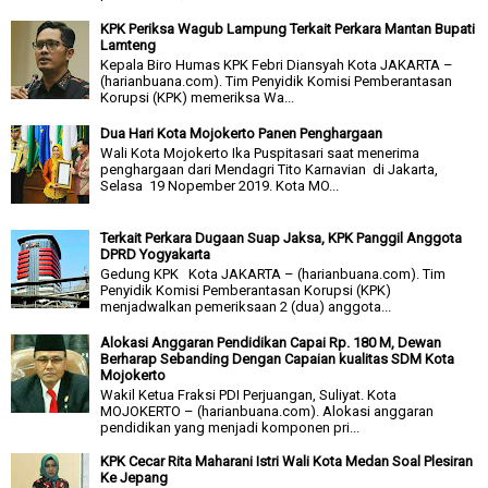
KPK Periksa Wagub Lampung Terkait Perkara Mantan Bupati
Lamteng
Kepala Biro Humas KPK Febri Diansyah Kota JAKARTA –
(harianbuana.com). Tim Penyidik Komisi Pemberantasan
Korupsi (KPK) memeriksa Wa...
Dua Hari Kota Mojokerto Panen Penghargaan
Wali Kota Mojokerto Ika Puspitasari saat menerima
penghargaan dari Mendagri Tito Karnavian di Jakarta,
Selasa 19 Nopember 2019. Kota MO...
Terkait Perkara Dugaan Suap Jaksa, KPK Panggil Anggota
DPRD Yogyakarta
Gedung KPK Kota JAKARTA – (harianbuana.com). Tim
Penyidik Komisi Pemberantasan Korupsi (KPK)
menjadwalkan pemeriksaan 2 (dua) anggota...
Alokasi Anggaran Pendidikan Capai Rp. 180 M, Dewan
Berharap Sebanding Dengan Capaian kualitas SDM Kota
Mojokerto
Wakil Ketua Fraksi PDI Perjuangan, Suliyat. Kota
MOJOKERTO – (harianbuana.com). Alokasi anggaran
pendidikan yang menjadi komponen pri...
KPK Cecar Rita Maharani Istri Wali Kota Medan Soal Plesiran
Ke Jepang