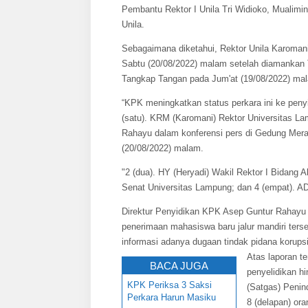
Pembantu Rektor I Unila Tri Widioko, Mualim
Unila.
Sebagaimana diketahui, Rektor Unila Karoman
Sabtu (20/08/2022) malam setelah diamankan
Tangkap Tangan pada Jum'at (19/08/2022) mala
“KPK meningkatkan status perkara ini ke pen
(satu). KRM (Karomani) Rektor Universitas L
Rahayu dalam konferensi pers di Gedung Mera
(20/08/2022) malam.
"2 (dua). HY (Heryadi) Wakil Rektor I Bidang
Senat Universitas Lampung; dan 4 (empat). AD 
Direktur Penyidikan KPK Asep Guntur Rahayu 
penerimaan mahasiswa baru jalur mandiri ters
informasi adanya dugaan tindak pidana korupsi
Atas laporan t
BACA JUGA
penyelidikan h
KPK Periksa 3 Saksi
(Satgas) Peni
Perkara Harun Masiku
8 (delapan) ora