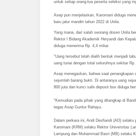
untuk setiap orang-tua peserta seleksi yang ing
Asep pun menjelaskan, Karomani diduga meneri
baru jalur mandiri tahun 2022 di Unila.
Yang mana, dari salah seorang dosen Unila be
Rektor I Bidang Akademik Heryandi dan Kepa
diduga menerima Rp. 4,4 miliar.
"Uang tersebut telah dialih bentuk menjadi t
uang tunai dengan total seluruhnya sekitar Rp. 
Asep menegaskan, bahwa saat penangkapan d
sejumlah barang bukti. Di antaranya uang sejum
800 juta dan kunci safe deposit box diduga beri
"Kemudian pada pihak yang ditangkap di Band
tegas Asep Guntur Rahayu.
Dalam perkara ini, Andi Desfiandi (AD) selak
Karomani (KRM) selaku Rektor Universitas La
Lampung dan Muhammad Basri (MB) selaku Ke