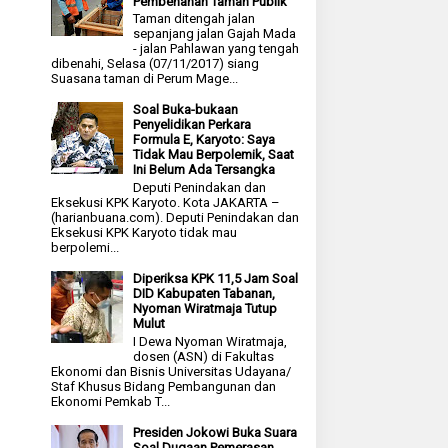
Pembenahan Taman Publik
Taman ditengah jalan
sepanjang jalan Gajah Mada
- jalan Pahlawan yang tengah
dibenahi, Selasa (07/11/2017) siang
Suasana taman di Perum Mage...
Soal Buka-bukaan
Penyelidikan Perkara
Formula E, Karyoto: Saya
Tidak Mau Berpolemik, Saat
Ini Belum Ada Tersangka
Deputi Penindakan dan
Eksekusi KPK Karyoto. Kota JAKARTA –
(harianbuana.com). Deputi Penindakan dan
Eksekusi KPK Karyoto tidak mau
berpolemi...
Diperiksa KPK 11,5 Jam Soal
DID Kabupaten Tabanan,
Nyoman Wiratmaja Tutup
Mulut
I Dewa Nyoman Wiratmaja,
dosen (ASN) di Fakultas
Ekonomi dan Bisnis Universitas Udayana/
Staf Khusus Bidang Pembangunan dan
Ekonomi Pemkab T...
Presiden Jokowi Buka Suara
Soal Dugaan Pemerasan