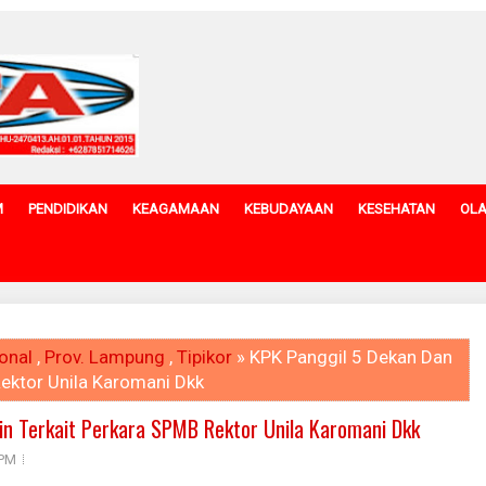
M
PENDIDIKAN
KEAGAMAAN
KEBUDAYAAN
KESEHATAN
OL
onal
,
Prov. Lampung
,
Tipikor
» KPK Panggil 5 Dekan Dan
Rektor Unila Karomani Dkk
in Terkait Perkara SPMB Rektor Unila Karomani Dkk
 PM