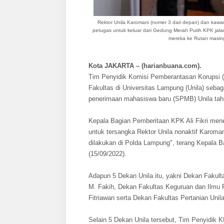
Rektor Unila Karomani (nomer 3 dari depan) dan kaw
petugas untuk keluar dari Gedung Merah Putih KPK jal
mereka ke Rutan masing
Kota JAKARTA – (harianbuana.com).
Tim Penyidik Komisi Pemberantasan Korupsi (
Fakultas di Universitas Lampung (Unila) seba
penerimaan mahasiswa baru (SPMB) Unila tah
Kepala Bagian Pemberitaan KPK Ali Fikri mene
untuk tersangka Rektor Unila nonaktif Karom
dilakukan di Polda Lampung", terang Kepala B
(15/09/2022).
Adapun 5 Dekan Unila itu, yakni Dekan Fakul
M. Fakih, Dekan Fakultas Keguruan dan Ilmu 
Fitriawan serta Dekan Fakultas Pertanian Unil
Selain 5 Dekan Unila tersebut, Tim Penyidik K