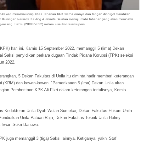
an-kawan memakai rompi khas Tahanan KPK warna oranye dan tangan diborgol diarahkan
an Kuningan Persada Kavling 4 Jakarta Selatan menuju mobil tahanan yang akan membawa
-masing, Sabtu (20/08/2022) malam, usai konferensi pers.
KPK) hari ini, Kamis 15 September 2022, memanggil 5 (lima) Dekan
gai Saksi penyidikan perkara dugaan Tindak Pidana Korupsi (TPK) seleksi
un 2022.
rangkan, 5 Dekan Fakultas di Unila itu diminta hadir memberi keterangan
ani (KRM) dan kawan-kawan. "Pemeriksaan 5 (ima) Dekan Unila akan
agian Pemberitaan KPK Ali Fikri dalam keterangan tertulisnya, Kamis
tas Kedokteran Unila Dyah Wulan Sumekar, Dekan Fakultas Hukum Unila
Pendidikan Unila Patuan Raja, Dekan Fakultas Teknik Unila Helmy
a Irwan Sukri Banuwa.
PK juga memanggil 3 (tiga) Saksi lainnya. Ketiganya, yakni Staf