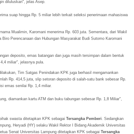
in diluluskan", jelas Asep.
ma suap hingga Rp. 5 miliar lebih terkait seleksi penerimaan mahasiswa
rnama Mualimin, Karomani menerima Rp. 603 juta. Sementara, dari Wakil
la Biro Perencanaan dan Hubungan Masyarakat Budi Sutomo Karomani
abungan deposito, emas batangan dan juga masih tersimpan dalam bentuk
4,4 miliar", jelasnya pula.
ilakukan, Tim Satgas Penindakan KPK juga berhasil mengamankan
lah Rp. 414,5 juta, slip setoran deposito di salah-satu bank sebesar Rp.
si emas senilai Rp. 1,4 miliar.
ung, diamankan kartu ATM dan buku tabungan sebesar Rp. 1,8 Miliar",
u pihak swasta ditetapkan KPK sebagai
Tersangka Pemberi
. Sedangkan
mpung, Heryadi (HY) selaku Wakil Rektor I Bidang Akademik Universitas
tua Senat Universitas Lampung ditetapkan KPK sebagai
Tersangka