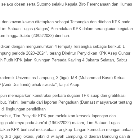
in selaku dosen serta Sutomo selaku Kepala Biro Perencanaan dan Humas
i dan kawan-kawan ditetapkan sebagai Tersangka dan ditahan KPK pada
 Tim Satuan Tugas (Satgas) Penindakan KPK dalam serangkaian kegiatan
m hingga Sabtu (20/08/2022) dini hari.
yidikan dengan mengumumkan 4 (empat) Tersangka sebagai berikut: 1
ampung periode 2020–2024", terang Direktur Penyidikan KPK Asep Guntur
h Putih KPK jalan Kuningan Persada Kavling 4 Jakarta Selatan, Sabtu
 Akademik Universitas Lampung; 3 (tiga). MB (Muhammad Basri) Ketua
(Andi Desfiandi) pihak swasta", lanjut Asep.
pun memaparkan konstruksi perkara dugaan TPK suap dan gratifikasi
ebut. Yakni, bermula dari laporan Pengaduan (Dumas) masyarakat tentang
 di lingkungan pendidikan
ersebut, Tim Penyidik KPK pun melakukan kroscek lapangan dan
ingga akhirnya pada Jum'at (19/08/2022) malam, Tim Satuan Tugas
ndakan KPK berhasil melakukan Tangkap Tangan kemudian mengamankan
ng di 3 (tiga) lokasi, yakni di wilayah Lampung, di daerah Bandung dan di