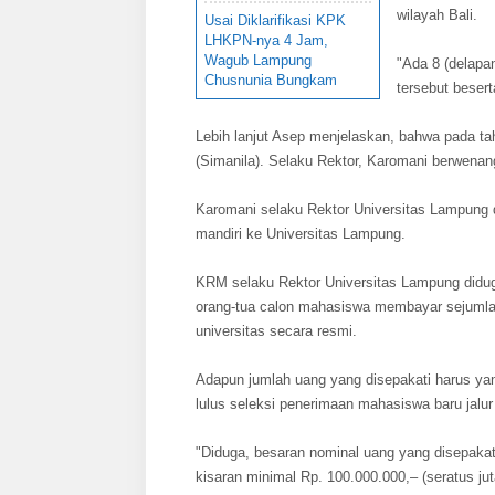
wilayah Bali.
Usai Diklarifikasi KPK
LHKPN-nya 4 Jam,
Wagub Lampung
"Ada 8 (delapa
Chusnunia Bungkam
tersebut besert
Lebih lanjut Asep menjelaskan, bahwa pada t
(Simanila). Selaku Rektor, Karomani berwenan
Karomani selaku Rektor Universitas Lampung d
mandiri ke Universitas Lampung.
KRM selaku Rektor Universitas Lampung didu
orang-tua calon mahasiswa membayar sejumlah
universitas secara resmi.
Adapun jumlah uang yang disepakati harus ya
lulus seleksi penerimaan mahasiswa baru jalur
"Diduga, besaran nominal uang yang disepaka
kisaran minimal Rp. 100.000.000,– (seratus jut