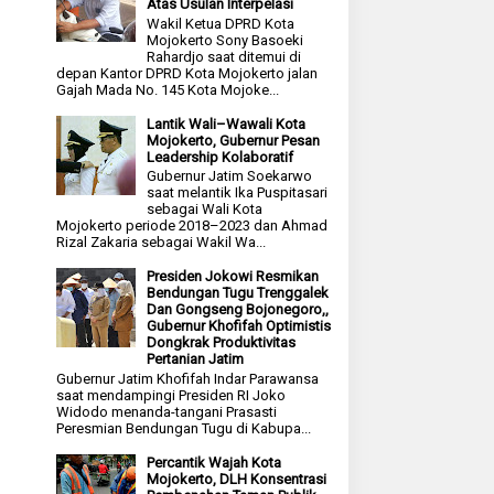
Atas Usulan Interpelasi
Wakil Ketua DPRD Kota
Mojokerto Sony Basoeki
Rahardjo saat ditemui di
depan Kantor DPRD Kota Mojokerto jalan
Gajah Mada No. 145 Kota Mojoke...
Lantik Wali–Wawali Kota
Mojokerto, Gubernur Pesan
Leadership Kolaboratif
Gubernur Jatim Soekarwo
saat melantik Ika Puspitasari
sebagai Wali Kota
Mojokerto periode 2018–2023 dan Ahmad
Rizal Zakaria sebagai Wakil Wa...
Presiden Jokowi Resmikan
Bendungan Tugu Trenggalek
Dan Gongseng Bojonegoro,,
Gubernur Khofifah Optimistis
Dongkrak Produktivitas
Pertanian Jatim
Gubernur Jatim Khofifah Indar Parawansa
saat mendampingi Presiden RI Joko
Widodo menanda-tangani Prasasti
Peresmian Bendungan Tugu di Kabupa...
Percantik Wajah Kota
Mojokerto, DLH Konsentrasi