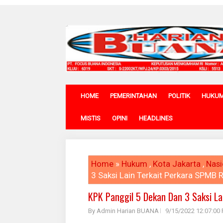
HOME
PEMERINTAHAN
POLITIK
HUKU
MISTIS
OPINI
HEADLINES
Home
»
Hukum
,
Kota Jakarta
,
Nasi
3 Saksi Lain Terkait Perkara SPMB 
KPK Panggil 5 Dekan Dan 3 Saksi La
By Admin Harian BUANA
9/15/2022 12:07:00