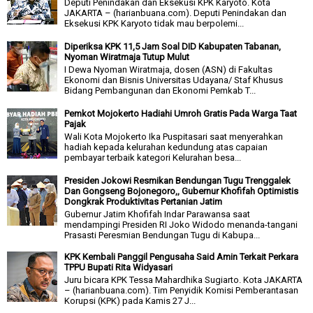
Deputi Penindakan dan Eksekusi KPK Karyoto. Kota
JAKARTA – (harianbuana.com). Deputi Penindakan dan
Eksekusi KPK Karyoto tidak mau berpolemi...
Diperiksa KPK 11,5 Jam Soal DID Kabupaten Tabanan,
Nyoman Wiratmaja Tutup Mulut
I Dewa Nyoman Wiratmaja, dosen (ASN) di Fakultas
Ekonomi dan Bisnis Universitas Udayana/ Staf Khusus
Bidang Pembangunan dan Ekonomi Pemkab T...
Pemkot Mojokerto Hadiahi Umroh Gratis Pada Warga Taat
Pajak
Wali Kota Mojokerto Ika Puspitasari saat menyerahkan
hadiah kepada kelurahan kedundung atas capaian
pembayar terbaik kategori Kelurahan besa...
Presiden Jokowi Resmikan Bendungan Tugu Trenggalek
Dan Gongseng Bojonegoro,, Gubernur Khofifah Optimistis
Dongkrak Produktivitas Pertanian Jatim
Gubernur Jatim Khofifah Indar Parawansa saat
mendampingi Presiden RI Joko Widodo menanda-tangani
Prasasti Peresmian Bendungan Tugu di Kabupa...
KPK Kembali Panggil Pengusaha Said Amin Terkait Perkara
TPPU Bupati Rita Widyasari
Juru bicara KPK Tessa Mahardhika Sugiarto. Kota JAKARTA
– (harianbuana.com). Tim Penyidik Komisi Pemberantasan
Korupsi (KPK) pada Kamis 27 J...