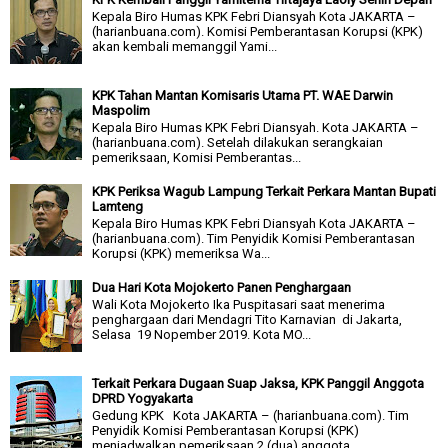
Kepala Biro Humas KPK Febri Diansyah Kota JAKARTA –
(harianbuana.com). Komisi Pemberantasan Korupsi (KPK)
akan kembali memanggil Yami...
KPK Tahan Mantan Komisaris Utama PT. WAE Darwin
Maspolim
Kepala Biro Humas KPK Febri Diansyah. Kota JAKARTA –
(harianbuana.com). Setelah dilakukan serangkaian
pemeriksaan, Komisi Pemberantas...
KPK Periksa Wagub Lampung Terkait Perkara Mantan Bupati
Lamteng
Kepala Biro Humas KPK Febri Diansyah Kota JAKARTA –
(harianbuana.com). Tim Penyidik Komisi Pemberantasan
Korupsi (KPK) memeriksa Wa...
Dua Hari Kota Mojokerto Panen Penghargaan
Wali Kota Mojokerto Ika Puspitasari saat menerima
penghargaan dari Mendagri Tito Karnavian di Jakarta,
Selasa 19 Nopember 2019. Kota MO...
Terkait Perkara Dugaan Suap Jaksa, KPK Panggil Anggota
DPRD Yogyakarta
Gedung KPK Kota JAKARTA – (harianbuana.com). Tim
Penyidik Komisi Pemberantasan Korupsi (KPK)
menjadwalkan pemeriksaan 2 (dua) anggota...