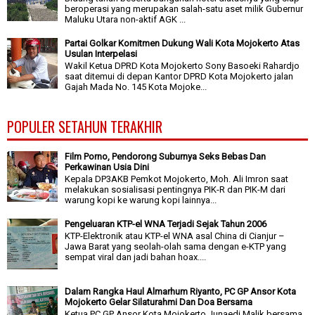
beroperasi yang merupakan salah-satu aset milik Gubernur
Maluku Utara non-aktif AGK ...
Partai Golkar Komitmen Dukung Wali Kota Mojokerto Atas
Usulan Interpelasi
Wakil Ketua DPRD Kota Mojokerto Sony Basoeki Rahardjo
saat ditemui di depan Kantor DPRD Kota Mojokerto jalan
Gajah Mada No. 145 Kota Mojoke...
POPULER SETAHUN TERAKHIR
Film Porno, Pendorong Suburnya Seks Bebas Dan
Perkawinan Usia Dini
Kepala DP3AKB Pemkot Mojokerto, Moh. Ali Imron saat
melakukan sosialisasi pentingnya PIK-R dan PIK-M dari
warung kopi ke warung kopi lainnya...
Pengeluaran KTP-el WNA Terjadi Sejak Tahun 2006
KTP-Elektronik atau KTP-el WNA asal China di Cianjur –
Jawa Barat yang seolah-olah sama dengan e-KTP yang
sempat viral dan jadi bahan hoax....
Dalam Rangka Haul Almarhum Riyanto, PC GP Ansor Kota
Mojokerto Gelar Silaturahmi Dan Doa Bersama
Ketua PC GP Ansor Kota Mojokerto Junaedi Malik bersama