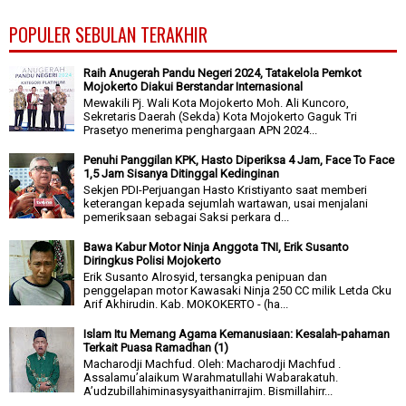
POPULER SEBULAN TERAKHIR
Raih Anugerah Pandu Negeri 2024, Tatakelola Pemkot
Mojokerto Diakui Berstandar Internasional
Mewakili Pj. Wali Kota Mojokerto Moh. Ali Kuncoro,
Sekretaris Daerah (Sekda) Kota Mojokerto Gaguk Tri
Prasetyo menerima penghargaan APN 2024...
Penuhi Panggilan KPK, Hasto Diperiksa 4 Jam, Face To Face
1,5 Jam Sisanya Ditinggal Kedinginan
Sekjen PDI-Perjuangan Hasto Kristiyanto saat memberi
keterangan kepada sejumlah wartawan, usai menjalani
pemeriksaan sebagai Saksi perkara d...
Bawa Kabur Motor Ninja Anggota TNI, Erik Susanto
Diringkus Polisi Mojokerto
Erik Susanto Alrosyid, tersangka penipuan dan
penggelapan motor Kawasaki Ninja 250 CC milik Letda Cku
Arif Akhirudin. Kab. MOKOKERTO - (ha...
Islam Itu Memang Agama Kemanusiaan: Kesalah-pahaman
Terkait Puasa Ramadhan (1)
Macharodji Machfud. Oleh: Macharodji Machfud .
Assalamu’alaikum Warahmatullahi Wabarakatuh.
A’udzubillahiminasysyaithanirrajim. Bismillahirr...