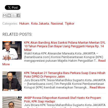
Categories:
Hukum
,
Kota Jakarta
,
Nasional
,
Tipikor
RELATED POSTS:
KPK Akan Banding Atas Sanksi Pidana Mantan Mentan SYL
10 Tahun Penjara Dan Bayar Uang Pengganti Hanya Rp. 14
Miliar
Wakil Ketua KPK Alexander Marwata.Kota JAKARTA –
(harianbuana.com).Komisi Pemberantasan Korupsi (KPK)
mengapresiasi putusan Majelis Hakim Pengadilan T…
Read
More
KPK Tetapkan 21 Tersangka Baru Perkara Suap Dana Hibah
Pokir DPRD Di Pemprov Jatim
Juru Bicara KPK Tessa Mahardhika Sugiarto.Kota JAKARTA
– (harianbuana.com).Tim Penyidik Komisi Pemberantasan
Korupsi (KPK) kembali menetapkan Tersangk…
Read More
AKBP Rossa Dilaporkan Kusnadi Staf Hasto Ke Propam
Polri, KPK Siap Hadapi
Juru BIcara KPK Tessa Mahardhika Sugiarto.Kota JAKARTA