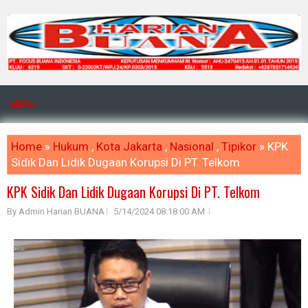
MENU
Home
»
Hukum
,
Kota Jakarta
,
Nasional
,
Tipikor
» KPK
Sidik Dan Lidik Dugaan Korupsi Di PT. Telkom
KPK Sidik Dan Lidik Dugaan Korupsi Di PT. Telkom
By Admin Harian BUANA
5/14/2024 08:18:00 AM