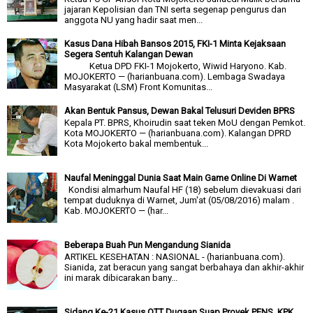
jajaran Kepolisian dan TNI serta segenap pengurus dan
anggota NU yang hadir saat men...
Kasus Dana Hibah Bansos 2015, FKI-1 Minta Kejaksaan
Segera Sentuh Kalangan Dewan
Ketua DPD FKI-1 Mojokerto, Wiwid Haryono. Kab.
MOJOKERTO — (harianbuana.com). Lembaga Swadaya
Masyarakat (LSM) Front Komunitas...
Akan Bentuk Pansus, Dewan Bakal Telusuri Deviden BPRS
Kepala PT. BPRS, Khoirudin saat teken MoU dengan Pemkot.
Kota MOJOKERTO — (harianbuana.com). Kalangan DPRD
Kota Mojokerto bakal membentuk...
Naufal Meninggal Dunia Saat Main Game Online Di Warnet
Kondisi almarhum Naufal HF (18) sebelum dievakuasi dari
tempat duduknya di Warnet, Jum'at (05/08/2016) malam .
Kab. MOJOKERTO — (har...
Beberapa Buah Pun Mengandung Sianida
ARTIKEL KESEHATAN : NASIONAL - (harianbuana.com).
Sianida, zat beracun yang sangat berbahaya dan akhir-akhir
ini marak dibicarakan bany...
Sidang Ke-21 Kasus OTT Dugaan Suap Proyek PENS, KPK