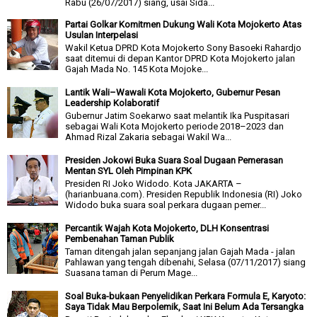
Rabu (26/07/2017) siang, usai Sida...
Partai Golkar Komitmen Dukung Wali Kota Mojokerto Atas
Usulan Interpelasi
Wakil Ketua DPRD Kota Mojokerto Sony Basoeki Rahardjo
saat ditemui di depan Kantor DPRD Kota Mojokerto jalan
Gajah Mada No. 145 Kota Mojoke...
Lantik Wali–Wawali Kota Mojokerto, Gubernur Pesan
Leadership Kolaboratif
Gubernur Jatim Soekarwo saat melantik Ika Puspitasari
sebagai Wali Kota Mojokerto periode 2018–2023 dan
Ahmad Rizal Zakaria sebagai Wakil Wa...
Presiden Jokowi Buka Suara Soal Dugaan Pemerasan
Mentan SYL Oleh Pimpinan KPK
Presiden RI Joko Widodo. Kota JAKARTA –
(harianbuana.com). Presiden Republik Indonesia (RI) Joko
Widodo buka suara soal perkara dugaan pemer...
Percantik Wajah Kota Mojokerto, DLH Konsentrasi
Pembenahan Taman Publik
Taman ditengah jalan sepanjang jalan Gajah Mada - jalan
Pahlawan yang tengah dibenahi, Selasa (07/11/2017) siang
Suasana taman di Perum Mage...
Soal Buka-bukaan Penyelidikan Perkara Formula E, Karyoto:
Saya Tidak Mau Berpolemik, Saat Ini Belum Ada Tersangka