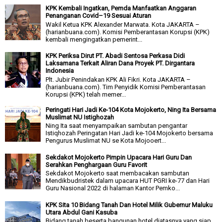
KPK Kembali Ingatkan, Pemda Manfaatkan Anggaran
Penanganan Covid–19 Sesuai Aturan
Wakil Ketua KPK Alexander Marwata. Kota JAKARTA –
(harianbuana.com). Komisi Pemberantasan Korupsi (KPK)
kembali mengingatkan pemerint...
KPK Periksa Dirut PT. Abadi Sentosa Perkasa Didi
Laksamana Terkait Aliran Dana Proyek PT. Dirgantara
Indonesia
Plt. Jubir Penindakan KPK Ali Fikri. Kota JAKARTA –
(harianbuana.com). Tim Penyidik Komisi Pemberantasan
Korupsi (KPK) telah memer...
Peringati Hari Jadi Ke-104 Kota Mojokerto, Ning Ita Bersama
Muslimat NU Istighozah
Ning Ita saat menyampaikan sambutan pengantar
Istiqhozah Peringatan Hari Jadi ke-104 Mojokerto bersama
Pengurus Muslimat NU se Kota Mojooert...
Sekdakot Mojokerto Pimpin Upacara Hari Guru Dan
Serahkan Penghargaan Guru Favorit
Sekdakot Mojokerto saat membacakan sambutan
Mendikbudristek dalam upacara HUT PGRI ke-77 dan Hari
Guru Nasional 2022 di halaman Kantor Pemko...
KPK Sita 10 Bidang Tanah Dan Hotel Milik Gubernur Maluku
Utara Abdul Gani Kasuba
Bidang tanah beserta bangunan hotel diatasnya yang siap