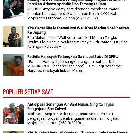
Pastikan Adanya Sprindik Dan Tersangka Baru
JPU KPK Atty Novianty saat ditengah membaca materi
tuntutan terhadap terdakwa mantan Ketua DPRD Kota
Mojokerto Purnomo, Selasa (21/11/2017) ...
KPK Cecar Rita Maharani Istri Wali Kota Medan Soal Plesiran
Ke Jepang
Rita Maharani istri Wali Kota non-aktif Medan Tengku
Dzulmi Eldin usai diperiksa tim Penyidik di kantor KPK jalan
Kuningan Persada – ...
Fadhila Hamsyah Tertangkap Saat Jual Sabu Di SPBU
Fadhila Hamsyah, tersangka pengedar sabu . Kab.
MOJOKERTO - (harianbuana.com). Satu lagi pengedar
Narkoba diwilayah hukum Polres ...
POPULER SETIAP SAAT
Antisipasi Genangan Air Saat Hujan, Ning Ita Tinjau
Pengerjaan Box Culvert
Wali Kota Mojokerto Ika Puspitasari saat meninjau
pengerjaan proyek pembangunan saluran air di jalan
Mojopahit, Jum'at (25/10/2019) ...
KPK Kembali Panggil Yamitema Tirtajaya Laoly Senin Depan