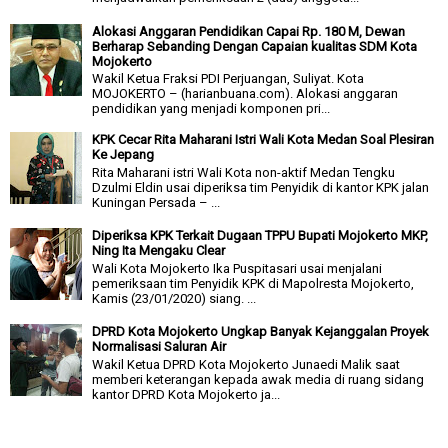
Alokasi Anggaran Pendidikan Capai Rp. 180 M, Dewan
Berharap Sebanding Dengan Capaian kualitas SDM Kota
Mojokerto
Wakil Ketua Fraksi PDI Perjuangan, Suliyat. Kota
MOJOKERTO – (harianbuana.com). Alokasi anggaran
pendidikan yang menjadi komponen pri...
KPK Cecar Rita Maharani Istri Wali Kota Medan Soal Plesiran
Ke Jepang
Rita Maharani istri Wali Kota non-aktif Medan Tengku
Dzulmi Eldin usai diperiksa tim Penyidik di kantor KPK jalan
Kuningan Persada – ...
Diperiksa KPK Terkait Dugaan TPPU Bupati Mojokerto MKP,
Ning Ita Mengaku Clear
Wali Kota Mojokerto Ika Puspitasari usai menjalani
pemeriksaan tim Penyidik KPK di Mapolresta Mojokerto,
Kamis (23/01/2020) siang. ...
DPRD Kota Mojokerto Ungkap Banyak Kejanggalan Proyek
Normalisasi Saluran Air
Wakil Ketua DPRD Kota Mojokerto Junaedi Malik saat
memberi keterangan kepada awak media di ruang sidang
kantor DPRD Kota Mojokerto ja...