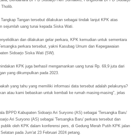
Tholib.
 Tangkap Tangan tersebut dilakukan sebagai tindak lanjut KPK atas
n sejumlah uang tunai kepada Siska Wati.
enyelidikan dan dilakukan gelar perkara, KPK kemudian untuk sementara
Tersangka perkara tersebut, yakni Kasubag Umum dan Kepegawaian
ten Sidoarjo Siska Wati (SW).
nindakan KPK juga berhasil mengamankan uang tunai Rp. 69,9 juta dari
tongan yang dikumpulkan pada 2023.
akah yang tahu yang memiliki informasi data tersebut adalah pelakunya?
kan atau kami bebaskan untuk kembali ke rumah masing-masing", jelas
a BPPD Kabupaten Sidoarjo Ari Suryono (AS) sebagai 'Tersangka Baru'
arjo Ari Suryono (AS) sebagai 'Tersangka Baru' perkara tersebut dan
ublik oleh KPK dalam konferensi pers, di Gedung Merah Putih KPK jalan
 Selatan pada Jum'at 23 Februari 2024 petang.