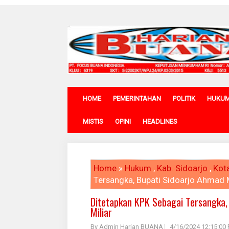
HOME
PEMERINTAHAN
POLITIK
HUKU
MISTIS
OPINI
HEADLINES
Home
»
Hukum
,
Kab. Sidoarjo
,
Kot
Tersangka, Bupati Sidoarjo Ahmad M
Ditetapkan KPK Sebagai Tersangka, 
Miliar
By Admin Harian BUANA
4/16/2024 12:15:00