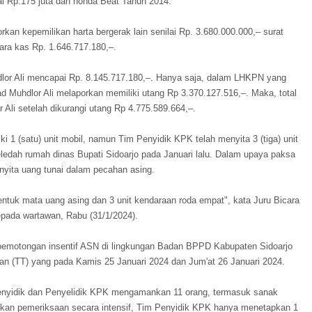
i Rp.175 juta dan honda Beat Tahun 2014.
rkan kepemilikan harta bergerak lain senilai Rp. 3.680.000.000,– surat
tara kas Rp. 1.646.717.180,–.
lor Ali mencapai Rp. 8.145.717.180,–. Hanya saja, dalam LHKPN yang
d Muhdlor Ali melaporkan memiliki utang Rp 3.370.127.516,–. Maka, total
Ali setelah dikurangi utang Rp 4.775.589.664,–.
 1 (satu) unit mobil, namun Tim Penyidik KPK telah menyita 3 (tiga) unit
edah rumah dinas Bupati Sidoarjo pada Januari lalu. Dalam upaya paksa
nyita uang tunai dalam pecahan asing.
ntuk mata uang asing dan 3 unit kendaraan roda empat", kata Juru Bicara
pada wartawan, Rabu (31/1/2024).
pemotongan insentif ASN di lingkungan Badan BPPD Kabupaten Sidoarjo
gan (TT) yang pada Kamis 25 Januari 2024 dan Jum'at 26 Januari 2024.
Penyidik dan Penyelidik KPK mengamankan 11 orang, termasuk sanak
kan pemeriksaan secara intensif, Tim Penyidik KPK hanya menetapkan 1