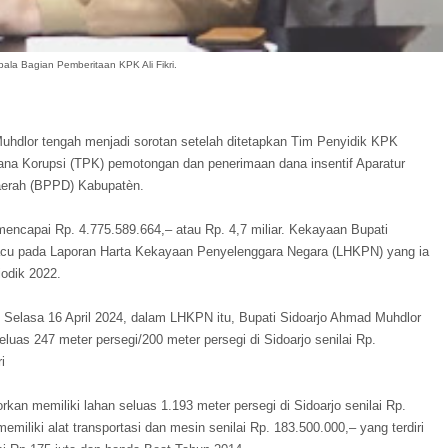
ala Bagian Pemberitaan KPK Ali Fikri.
Muhdlor tengah menjadi sorotan setelah ditetapkan Tim Penyidik KPK
ana Korupsi (TPK) pemotongan dan penerimaan dana insentif Aparatur
aerah (BPPD) Kabupatèn.
encapai Rp. 4.775.589.664,– atau Rp. 4,7 miliar. Kekayaan Bupati
gacu pada Laporan Harta Kekayaan Penyelenggara Negara (LHKPN) yang ia
odik 2022.
 Selasa 16 April 2024, dalam LHKPN itu, Bupati Sidoarjo Ahmad Muhdlor
luas 247 meter persegi/200 meter persegi di Sidoarjo senilai Rp.
ri
kan memiliki lahan seluas 1.193 meter persegi di Sidoarjo senilai Rp.
iliki alat transportasi dan mesin senilai Rp. 183.500.000,– yang terdiri