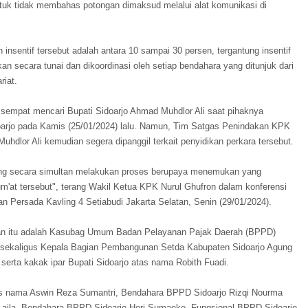
uk tidak membahas potongan dimaksud melalui alat komunikasi di
nsentif tersebut adalah antara 10 sampai 30 persen, tergantung insentif
an secara tunai dan dikoordinasi oleh setiap bendahara yang ditunjuk dari
riat.
empat mencari Bupati Sidoarjo Ahmad Muhdlor Ali saat pihaknya
arjo pada Kamis (25/01/2024) lalu. Namun, Tim Satgas Penindakan KPK
dlor Ali kemudian segera dipanggil terkait penyidikan perkara tersebut.
ung secara simultan melakukan proses berupaya menemukan yang
um'at tersebut", terang Wakil Ketua KPK Nurul Ghufron dalam konferensi
n Persada Kavling 4 Setiabudi Jakarta Selatan, Senin (29/01/2024).
kan itu adalah Kasubag Umum Badan Pelayanan Pajak Daerah (BPPD)
 sekaligus Kepala Bagian Pembangunan Setda Kabupaten Sidoarjo Agung
erta kakak ipar Bupati Sidoarjo atas nama Robith Fuadi.
atas nama Aswin Reza Sumantri, Bendahara BPPD Sidoarjo Rizqi Nourma
aila, Bendahara BPPD Sidoarjo Heri Sumaeko, Fungsional BPPD Sidoarjo