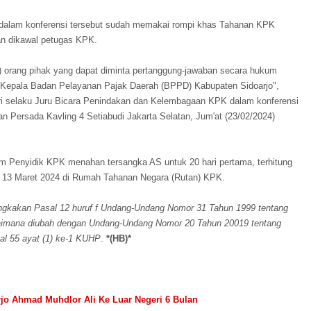
 dalam konferensi tersebut sudah memakai rompi khas Tahanan KPK
an dikawal petugas KPK.
rang pihak yang dapat diminta pertanggung-jawaban secara hukum
, Kepala Badan Pelayanan Pajak Daerah (BPPD) Kabupaten Sidoarjo",
ri selaku Juru Bicara Penindakan dan Kelembagaan KPK dalam konferensi
n Persada Kavling 4 Setiabudi Jakarta Selatan, Jum'at (23/02/2024)
 Tim Penyidik KPK menahan tersangka AS untuk 20 hari pertama, terhitung
n 13 Maret 2024 di Rumah Tahanan Negara (Rutan) KPK.
gkakan Pasal 12 huruf f Undang-Undang Nomor 31 Tahun 1999 tentang
aimana diubah dengan Undang-Undang Nomor 20 Tahun 20019 tentang
al 55 ayat (1) ke-1 KUHP
.
*(HB)*
rjo Ahmad Muhdlor Ali Ke Luar Negeri 6 Bulan