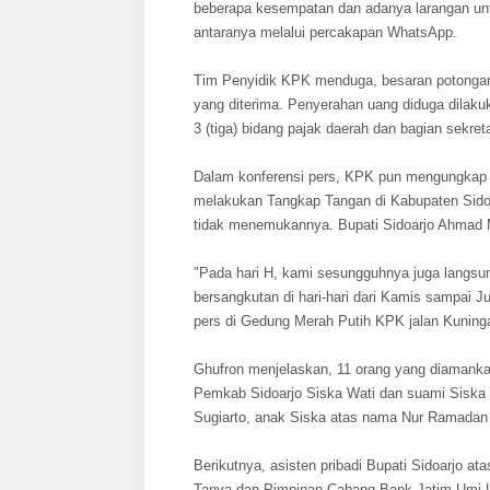
beberapa kesempatan dan adanya larangan unt
antaranya melalui percakapan WhatsApp.
Tim Penyidik KPK menduga, besaran potongan i
yang diterima. Penyerahan uang diduga dilakuk
3 (tiga) bidang pajak daerah dan bagian sekreta
Dalam konferensi pers, KPK pun mengungkap s
melakukan Tangkap Tangan di Kabupaten Sido
tidak menemukannya. Bupati Sidoarjo Ahmad Muh
"Pada hari H, kami sesungguhnya juga langs
bersangkutan di hari-hari dari Kamis sampai J
pers di Gedung Merah Putih KPK jalan Kuninga
Ghufron menjelaskan, 11 orang yang diaman
Pemkab Sidoarjo Siska Wati dan suami Siska
Sugiarto, anak Siska atas nama Nur Ramadan s
Berikutnya, asisten pribadi Bupati Sidoarjo 
Tanya dan Pimpinan Cabang Bank Jatim Umi L