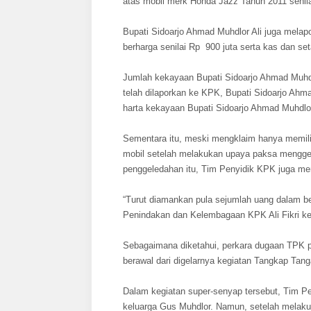
atas mobil merk Honda Jazz Tahun 2011 senila
Bupati Sidoarjo Ahmad Muhdlor Ali juga melapo
berharga senilai Rp 900 juta serta kas dan se
Jumlah kekayaan Bupati Sidoarjo Ahmad Muhd
telah dilaporkan ke KPK, Bupati Sidoarjo Ahma
harta kekayaan Bupati Sidoarjo Ahmad Muhdlor 
Sementara itu, meski mengklaim hanya memiliki
mobil setelah melakukan upaya paksa menggel
penggeledahan itu, Tim Penyidik KPK juga me
“Turut diamankan pula sejumlah uang dalam be
Penindakan dan Kelembagaan KPK Ali Fikri ke
Sebagaimana diketahui, perkara dugaan TPK 
berawal dari digelarnya kegiatan Tangkap Tan
Dalam kegiatan super-senyap tersebut, Tim 
keluarga Gus Muhdlor. Namun, setelah melaku