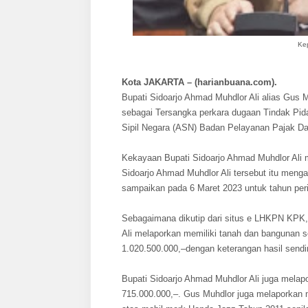
Kep
Kota JAKARTA – (harianbuana.com).
Bupati Sidoarjo Ahmad Muhdlor Ali alias Gus 
sebagai Tersangka perkara dugaan Tindak Pid
Sipil Negara (ASN) Badan Pelayanan Pajak D
Kekayaan Bupati Sidoarjo Ahmad Muhdlor Ali m
Sidoarjo Ahmad Muhdlor Ali tersebut itu men
sampaikan pada 6 Maret 2023 untuk tahun peri
Sebagaimana dikutip dari situs e LHKPN KPK,
Ali melaporkan memiliki tanah dan bangunan se
1.020.500.000,–dengan keterangan hasil sendi
Bupati Sidoarjo Ahmad Muhdlor Ali juga melapor
715.000.000,–. Gus Muhdlor juga melaporkan mem