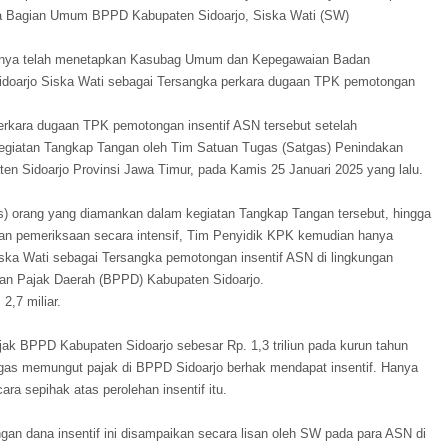
ala Bagian Umum BPPD Kabupaten Sidoarjo, Siska Wati (SW)
umnya telah menetapkan Kasubag Umum dan Kepegawaian Badan
doarjo Siska Wati sebagai Tersangka perkara dugaan TPK pemotongan
rkara dugaan TPK pemotongan insentif ASN tersebut setelah
egiatan Tangkap Tangan oleh Tim Satuan Tugas (Satgas) Penindakan
en Sidoarjo Provinsi Jawa Timur, pada Kamis 25 Januari 2025 yang lalu.
s) orang yang diamankan dalam kegiatan Tangkap Tangan tersebut, hingga
kan pemeriksaan secara intensif, Tim Penyidik KPK kemudian hanya
ka Wati sebagai Tersangka pemotongan insentif ASN di lingkungan
an Pajak Daerah (BPPD) Kabupaten Sidoarjo.
 2,7 miliar.
jak BPPD Kabupaten Sidoarjo sebesar Rp. 1,3 triliun pada kurun tahun
ugas memungut pajak di BPPD Sidoarjo berhak mendapat insentif. Hanya
a sepihak atas perolehan insentif itu.
an dana insentif ini disampaikan secara lisan oleh SW pada para ASN di