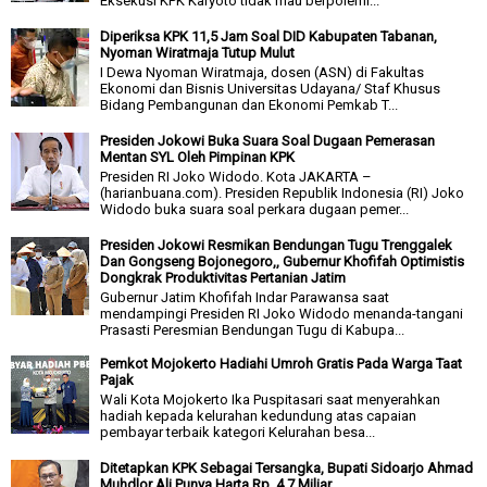
Eksekusi KPK Karyoto tidak mau berpolemi...
Diperiksa KPK 11,5 Jam Soal DID Kabupaten Tabanan,
Nyoman Wiratmaja Tutup Mulut
I Dewa Nyoman Wiratmaja, dosen (ASN) di Fakultas
Ekonomi dan Bisnis Universitas Udayana/ Staf Khusus
Bidang Pembangunan dan Ekonomi Pemkab T...
Presiden Jokowi Buka Suara Soal Dugaan Pemerasan
Mentan SYL Oleh Pimpinan KPK
Presiden RI Joko Widodo. Kota JAKARTA –
(harianbuana.com). Presiden Republik Indonesia (RI) Joko
Widodo buka suara soal perkara dugaan pemer...
Presiden Jokowi Resmikan Bendungan Tugu Trenggalek
Dan Gongseng Bojonegoro,, Gubernur Khofifah Optimistis
Dongkrak Produktivitas Pertanian Jatim
Gubernur Jatim Khofifah Indar Parawansa saat
mendampingi Presiden RI Joko Widodo menanda-tangani
Prasasti Peresmian Bendungan Tugu di Kabupa...
Pemkot Mojokerto Hadiahi Umroh Gratis Pada Warga Taat
Pajak
Wali Kota Mojokerto Ika Puspitasari saat menyerahkan
hadiah kepada kelurahan kedundung atas capaian
pembayar terbaik kategori Kelurahan besa...
Ditetapkan KPK Sebagai Tersangka, Bupati Sidoarjo Ahmad
Muhdlor Ali Punya Harta Rp. 4,7 Miliar