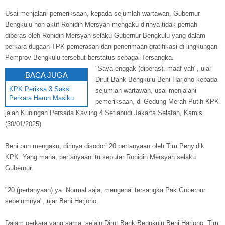
Usai menjalani pemeriksaan, kepada sejumlah wartawan, Gubernur
Bengkulu non-aktif Rohidin Mersyah mengaku dirinya tidak pernah
diperas oleh Rohidin Mersyah selaku Gubernur Bengkulu yang dalam
perkara dugaan TPK pemerasan dan penerimaan gratifikasi di lingkungan
Pemprov Bengkulu tersebut berstatus sebagai Tersangka.
"Saya enggak (diperas), maaf yah", ujar
BACA JUGA
Dirut Bank Bengkulu Beni Harjono kepada
KPK Periksa 3 Saksi
sejumlah wartawan, usai menjalani
Perkara Harun Masiku
pemeriksaan, di Gedung Merah Putih KPK
jalan Kuningan Persada Kavling 4 Setiabudi Jakarta Selatan, Kamis
(30/01/2025)
Beni pun mengaku, dirinya disodori 20 pertanyaan oleh Tim Penyidik
KPK. Yang mana, pertanyaan itu seputar Rohidin Mersyah selaku
Gubernur.
"20 (pertanyaan) ya. Normal saja, mengenai tersangka Pak Gubernur
sebelumnya", ujar Beni Harjono.
Dalam perkara yang sama, selain Dirut Bank Bengkulu Beni Harjono, Tim