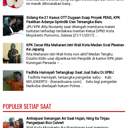
ini marak dibicarakan bany...
Sidang Ke-21 Kasus OTT Dugaan Suap Proyek PENS, KPK
Pastikan Adanya Sprindik Dan Tersangka Baru
JPU KPK Atty Novianty saat ditengah membaca materi
tuntutan terhadap terdakwa mantan Ketua DPRD Kota
Mojokerto Purnomo, Selasa (21/11/2017) ...
KPK Cecar Rita Maharani Istri Wali Kota Medan Soal Plesiran
Ke Jepang
Rita Maharani istri Wali Kota non-aktif Medan Tengku
Dzulmi Eldin usai diperiksa tim Penyidik di kantor KPK jalan
Kuningan Persada – ...
Fadhila Hamsyah Tertangkap Saat Jual Sabu Di SPBU
Fadhila Hamsyah, tersangka pengedar sabu . Kab.
MOJOKERTO - (harianbuana.com). Satu lagi pengedar
Narkoba diwilayah hukum Polres ...
POPULER SETIAP SAAT
Antisipasi Genangan Air Saat Hujan, Ning Ita Tinjau
Pengerjaan Box Culvert
Wali Kota Mojokerto Ika Puspitasari saat meninjau