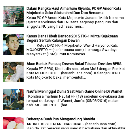
Dalam Rangka Haul Almarhum Riyanto, PC GP Ansor Kota
Mojokerto Gelar Silaturahmi Dan Doa Bersama
Ketua PC GP Ansor Kota Mojokerto Junaedi Malik bersama
jajaran Kepolisian dan TNI serta segenap pengurus dan
anggota NU yang hadir saat men...
Kasus Dana Hibah Bansos 2015, FKI-1 Minta Kejaksaan
Segera Sentuh Kalangan Dewan
Ketua DPD FKI-1 Mojokerto, Wiwid Haryono. Kab.
MOJOKERTO — (harianbuana.com). Lembaga Swadaya
Masyarakat (LSM) Front Komunitas...
Akan Bentuk Pansus, Dewan Bakal Telusuri Deviden BPRS
Kepala PT. BPRS, Khoirudin saat teken MoU dengan Pemkot.
Kota MOJOKERTO — (harianbuana.com). Kalangan DPRD
Kota Mojokerto bakal membentuk...
Naufal Meninggal Dunia Saat Main Game Online Di Warnet
Kondisi almarhum Naufal HF (18) sebelum dievakuasi dari
tempat duduknya di Warnet, Jum'at (05/08/2016) malam .
Kab. MOJOKERTO — (har...
Beberapa Buah Pun Mengandung Sianida
ARTIKEL KESEHATAN : NASIONAL - (harianbuana.com).
Sianida, zat beracun yang sangat berbahaya dan akhir-akhir