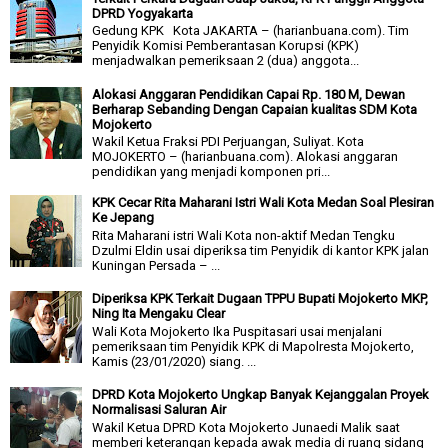
DPRD Yogyakarta
Gedung KPK Kota JAKARTA – (harianbuana.com). Tim
Penyidik Komisi Pemberantasan Korupsi (KPK)
menjadwalkan pemeriksaan 2 (dua) anggota...
Alokasi Anggaran Pendidikan Capai Rp. 180 M, Dewan
Berharap Sebanding Dengan Capaian kualitas SDM Kota
Mojokerto
Wakil Ketua Fraksi PDI Perjuangan, Suliyat. Kota
MOJOKERTO – (harianbuana.com). Alokasi anggaran
pendidikan yang menjadi komponen pri...
KPK Cecar Rita Maharani Istri Wali Kota Medan Soal Plesiran
Ke Jepang
Rita Maharani istri Wali Kota non-aktif Medan Tengku
Dzulmi Eldin usai diperiksa tim Penyidik di kantor KPK jalan
Kuningan Persada – ...
Diperiksa KPK Terkait Dugaan TPPU Bupati Mojokerto MKP,
Ning Ita Mengaku Clear
Wali Kota Mojokerto Ika Puspitasari usai menjalani
pemeriksaan tim Penyidik KPK di Mapolresta Mojokerto,
Kamis (23/01/2020) siang. ...
DPRD Kota Mojokerto Ungkap Banyak Kejanggalan Proyek
Normalisasi Saluran Air
Wakil Ketua DPRD Kota Mojokerto Junaedi Malik saat
memberi keterangan kepada awak media di ruang sidang