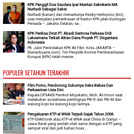
KPK Panggil Dua Saudara Ipar Mantan Sekretaris MA
Nurhadi Sebagai Saksi
Nurhadi (kanan) dan menantunya Rezky Herbiyono (kiri),
usai menjalani pemeriksaan di Kantor KPK jalan Kuningan
Persada – Jakarta Selatan, sa...
KPK Periksa Dirut PT. Abadi Sentosa Perkasa Didi
Laksamana Terkait Aliran Dana Proyek PT. Dirgantara
Indonesia
Plt. Jubir Penindakan KPK Ali Fikri. Kota JAKARTA –
(harianbuana.com). Tim Penyidik Komisi Pemberantasan
Korupsi (KPK) telah memer...
POPULER SETAHUN TERAKHIR
Film Porno, Pendorong Suburnya Seks Bebas Dan
Perkawinan Usia Dini
Kepala DP3AKB Pemkot Mojokerto, Moh. Ali Imron saat
melakukan sosialisasi pentingnya PIK-R dan PIK-M dari
warung kopi ke warung kopi lainnya...
Pengeluaran KTP-el WNA Terjadi Sejak Tahun 2006
KTP-Elektronik atau KTP-el WNA asal China di Cianjur –
Jawa Barat yang seolah-olah sama dengan e-KTP yang
sempat viral dan jadi bahan hoax....