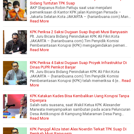
Sidang Tuntutan TPK Suap
AKP Stepanus Robin Pattuju saat usai menjalani
pemeriksaan di Kantor KPK jalan Kuningan Persada –
Jakarta Selatan.Kota JAKARTA – (harianbuana.com).Man…
Read More
KPK Periksa 2 Saksi Dugaan Suap Bupati Musi Banyuasin
Plt. Juru Bicara Bidang Penindakan KPK Ali Fikri.Kota
JAKARTA – (harianbuana.com).Tim Penyidik Komisi
Pemberantasan Korupsi (KPK) mengagendakan pemeri…
Read More
KPK Periksa 4 Saksi Dugaan Suap Proyek Infrastruktur Di
Dinas PUPR Pemkot Banjar
Plt. Juru Bicara Bidang Penindakan KPK Ali Fikri.Kota
JAKARTA – (harianbuana.com).Tim Penyidik Komisi
Pemberantasan Korupsi (KPK) telah memeriksa 4 (e…
Read
More
KPK Katakan Kades Bisa Kembalikan Uang Korupsi Tanpa
Dipenjara
Salah-satu suasana, saat Wakil Ketua KPK Alexander
Marwata menyampaikan sambutan pada acara Peluncuran
Desa Antikorupsi di Kampung Mataraman Desa Pang…
Read More
KPK Panggil Aliza Isteri Alex Noerdin Terkait TPK Suap Di
Pemkab Musi Banyuasin