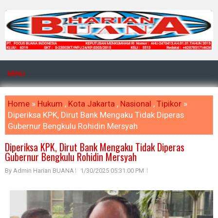
MENU
Home
»
Hukum
,
Kota Jakarta
,
Nasional
,
Tipikor
»
Diperiksa KPK, Dirut Bank Mengaku Tidak Diperas
Gubernur Bengkulu Rohidin Mersyah
Diperiksa KPK, Dirut Bank Mengaku Tidak Diperas
Gubernur Bengkulu Rohidin Mersyah
By Admin Harian BUANA
1/30/2025 05:31:00 PM