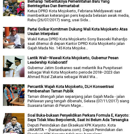
Berharap Terbentuknya Pemerintahan Baru Yang
Berintegritas Dan Bermartabat
Ketua DPRD Kota Mojokerto, Febriana Meldyawati saat
memberikan keterangan pers kepada belasan awak media,
Rabu (26/07/2017) siang, usai Sida...
Partai Golkar Komitmen Dukung Wali Kota Mojokerto Atas
Usulan Interpelasi
Wakil Ketua DPRD Kota Mojokerto Sony Basoeki Rahardjo
saat ditemui di depan Kantor DPRD Kota Mojokerto jalan
Gajah Mada No. 145 Kota Mojoke...
Lantik Wali–Wawali Kota Mojokerto, Gubernur Pesan
Leadership Kolaboratif
Gubernur Jatim Soekarwo saat melantik Ika Puspitasari
sebagai Wali Kota Mojokerto periode 2018–2023 dan
Ahmad Rizal Zakaria sebagai Wakil Wa...
Percantik Wajah Kota Mojokerto, DLH Konsentrasi
Pembenahan Taman Publik
Taman ditengah jalan sepanjang jalan Gajah Mada - jalan
Pahlawan yang tengah dibenahi, Selasa (07/11/2017) siang
Suasana taman di Perum Mage...
Soal Buka-bukaan Penyelidikan Perkara Formula E, Karyoto:
Saya Tidak Mau Berpolemik, Saat Ini Belum Ada Tersangka
Deputi Penindakan dan Eksekusi KPK Karyoto. Kota
JAKARTA – (harianbuana.com). Deputi Penindakan dan