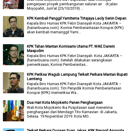
pengerjaan proyek pembangunan saluran air di jalan
Mojopahit, Jum'at (25/10/2019) ...
KPK Kembali Panggil Yamitema Tirtajaya Laoly Senin Depan
Kepala Biro Humas KPK Febri Diansyah Kota JAKARTA –
(harianbuana.com). Komisi Pemberantasan Korupsi (KPK)
akan kembali memanggil Yami...
KPK Tahan Mantan Komisaris Utama PT. WAE Darwin
Maspolim
Kepala Biro Humas KPK Febri Diansyah. Kota JAKARTA –
(harianbuana.com). Setelah dilakukan serangkaian
pemeriksaan, Komisi Pemberantas...
KPK Periksa Wagub Lampung Terkait Perkara Mantan Bupati
Lamteng
Kepala Biro Humas KPK Febri Diansyah Kota JAKARTA –
(harianbuana.com). Tim Penyidik Komisi Pemberantasan
Korupsi (KPK) memeriksa Wa...
Dua Hari Kota Mojokerto Panen Penghargaan
Wali Kota Mojokerto Ika Puspitasari saat menerima
penghargaan dari Mendagri Tito Karnavian di Jakarta,
Selasa 19 Nopember 2019. Kota MO...
Terkait Perkara Dugaan Suap Jaksa, KPK Panggil Anggota