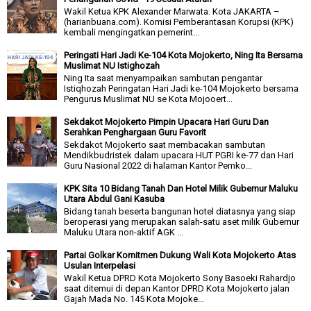
Wakil Ketua KPK Alexander Marwata. Kota JAKARTA –
(harianbuana.com). Komisi Pemberantasan Korupsi (KPK)
kembali mengingatkan pemerint...
Peringati Hari Jadi Ke-104 Kota Mojokerto, Ning Ita Bersama
Muslimat NU Istighozah
Ning Ita saat menyampaikan sambutan pengantar
Istiqhozah Peringatan Hari Jadi ke-104 Mojokerto bersama
Pengurus Muslimat NU se Kota Mojooert...
Sekdakot Mojokerto Pimpin Upacara Hari Guru Dan
Serahkan Penghargaan Guru Favorit
Sekdakot Mojokerto saat membacakan sambutan
Mendikbudristek dalam upacara HUT PGRI ke-77 dan Hari
Guru Nasional 2022 di halaman Kantor Pemko...
KPK Sita 10 Bidang Tanah Dan Hotel Milik Gubernur Maluku
Utara Abdul Gani Kasuba
Bidang tanah beserta bangunan hotel diatasnya yang siap
beroperasi yang merupakan salah-satu aset milik Gubernur
Maluku Utara non-aktif AGK ...
Partai Golkar Komitmen Dukung Wali Kota Mojokerto Atas
Usulan Interpelasi
Wakil Ketua DPRD Kota Mojokerto Sony Basoeki Rahardjo
saat ditemui di depan Kantor DPRD Kota Mojokerto jalan
Gajah Mada No. 145 Kota Mojoke...