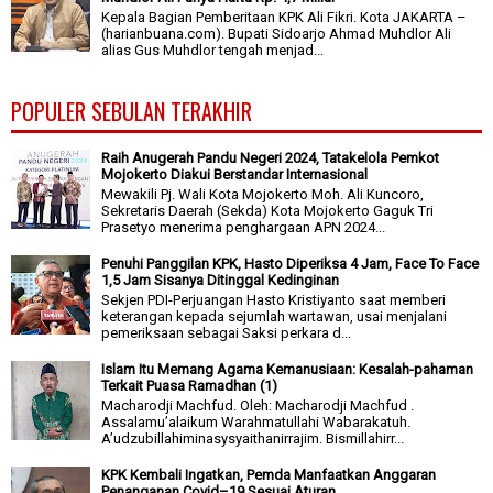
Kepala Bagian Pemberitaan KPK Ali Fikri. Kota JAKARTA –
(harianbuana.com). Bupati Sidoarjo Ahmad Muhdlor Ali
alias Gus Muhdlor tengah menjad...
POPULER SEBULAN TERAKHIR
Raih Anugerah Pandu Negeri 2024, Tatakelola Pemkot
Mojokerto Diakui Berstandar Internasional
Mewakili Pj. Wali Kota Mojokerto Moh. Ali Kuncoro,
Sekretaris Daerah (Sekda) Kota Mojokerto Gaguk Tri
Prasetyo menerima penghargaan APN 2024...
Penuhi Panggilan KPK, Hasto Diperiksa 4 Jam, Face To Face
1,5 Jam Sisanya Ditinggal Kedinginan
Sekjen PDI-Perjuangan Hasto Kristiyanto saat memberi
keterangan kepada sejumlah wartawan, usai menjalani
pemeriksaan sebagai Saksi perkara d...
Islam Itu Memang Agama Kemanusiaan: Kesalah-pahaman
Terkait Puasa Ramadhan (1)
Macharodji Machfud. Oleh: Macharodji Machfud .
Assalamu’alaikum Warahmatullahi Wabarakatuh.
A’udzubillahiminasysyaithanirrajim. Bismillahirr...
KPK Kembali Ingatkan, Pemda Manfaatkan Anggaran
Penanganan Covid–19 Sesuai Aturan