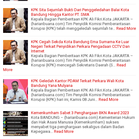
KPK Sita Sejumlah Bukti Dari Penggeledahan Balai Kota
Bandung Hingga Kantor PT. SMA
Kepala Bagian Pemberitaan KPK Ali Fikri.Kota JAKARTA –
(harianbuana.com).Tim Penyidik Komisi Pemberantasan
Korupsi (KPK) telah menggeledah sejumlah te…
Read More
KPK Cegah Sekda Kota Bandung Ema Sumarna Ke Luar
Negeri Terkait Penyidikan Perkara Pengadaan CCTV Dan
Internet
Kepala Bagian Pemberitaan KPK Ali Fikri.Kota JAKARTA –
(harianbuana.com).Tim Penyidik Komisi Pemberantasan
Korupsi (KPK) mencegah Sekretaris Daerah (S…
Read
More
KPK Geledah Kantor PDAM Terkait Perkara Wali Kota
Bandung Yana Mulyana
Kepala Bagian Pemberitaan KPK Ali Fikri.Kota JAKARTA –
(harianbuana.com).Tim Penyidik Komisi Pemberantasan
Korupsi (KPK) hari ini, Kamis 08 Juni…
Read More
Kemenkumham Sabet 3 Penghargaan BKN Award 2023
Kota BANDUNG – (harianbuana.com).Kementerian Hukum
dan Hak Asasi Manusia (Kemenkumham) sukses
menyabet tiga penghargaan sekaligus dalam Badan
Kepegawa…
Read More