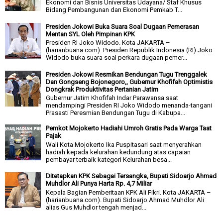
Ekonomi dan Bisnis Universitas Udayana/ Staf Khusus
Bidang Pembangunan dan Ekonomi Pemkab T...
Presiden Jokowi Buka Suara Soal Dugaan Pemerasan
Mentan SYL Oleh Pimpinan KPK
Presiden RI Joko Widodo. Kota JAKARTA –
(harianbuana.com). Presiden Republik Indonesia (RI) Joko
Widodo buka suara soal perkara dugaan pemer...
Presiden Jokowi Resmikan Bendungan Tugu Trenggalek
Dan Gongseng Bojonegoro,, Gubernur Khofifah Optimistis
Dongkrak Produktivitas Pertanian Jatim
Gubernur Jatim Khofifah Indar Parawansa saat
mendampingi Presiden RI Joko Widodo menanda-tangani
Prasasti Peresmian Bendungan Tugu di Kabupa...
Pemkot Mojokerto Hadiahi Umroh Gratis Pada Warga Taat
Pajak
Wali Kota Mojokerto Ika Puspitasari saat menyerahkan
hadiah kepada kelurahan kedundung atas capaian
pembayar terbaik kategori Kelurahan besa...
Ditetapkan KPK Sebagai Tersangka, Bupati Sidoarjo Ahmad
Muhdlor Ali Punya Harta Rp. 4,7 Miliar
Kepala Bagian Pemberitaan KPK Ali Fikri. Kota JAKARTA –
(harianbuana.com). Bupati Sidoarjo Ahmad Muhdlor Ali
alias Gus Muhdlor tengah menjad...