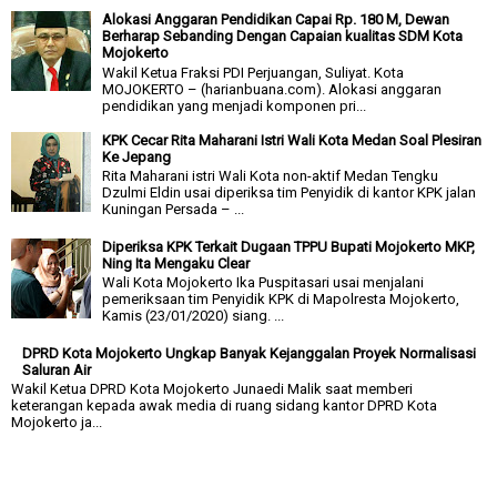
Alokasi Anggaran Pendidikan Capai Rp. 180 M, Dewan
Berharap Sebanding Dengan Capaian kualitas SDM Kota
Mojokerto
Wakil Ketua Fraksi PDI Perjuangan, Suliyat. Kota
MOJOKERTO – (harianbuana.com). Alokasi anggaran
pendidikan yang menjadi komponen pri...
KPK Cecar Rita Maharani Istri Wali Kota Medan Soal Plesiran
Ke Jepang
Rita Maharani istri Wali Kota non-aktif Medan Tengku
Dzulmi Eldin usai diperiksa tim Penyidik di kantor KPK jalan
Kuningan Persada – ...
Diperiksa KPK Terkait Dugaan TPPU Bupati Mojokerto MKP,
Ning Ita Mengaku Clear
Wali Kota Mojokerto Ika Puspitasari usai menjalani
pemeriksaan tim Penyidik KPK di Mapolresta Mojokerto,
Kamis (23/01/2020) siang. ...
DPRD Kota Mojokerto Ungkap Banyak Kejanggalan Proyek Normalisasi
Saluran Air
Wakil Ketua DPRD Kota Mojokerto Junaedi Malik saat memberi
keterangan kepada awak media di ruang sidang kantor DPRD Kota
Mojokerto ja...