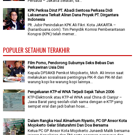
Persada – Jakarta Selatan, sa...
KPK Periksa Dirut PT. Abadi Sentosa Perkasa Didi
Laksamana Terkait Aliran Dana Proyek PT. Dirgantara
Indonesia
Plt. Jubir Penindakan KPK Ali Fikri. Kota JAKARTA –
(harianbuana.com). Tim Penyidik Komisi Pemberantasan
Korupsi (KPK) telah memer...
POPULER SETAHUN TERAKHIR
Film Porno, Pendorong Suburnya Seks Bebas Dan
Perkawinan Usia Dini
Kepala DP3AKB Pemkot Mojokerto, Moh. Ali Imron saat
melakukan sosialisasi pentingnya PIK-R dan PIK-M dari
warung kopi ke warung kopi lainnya...
Pengeluaran KTP-el WNA Terjadi Sejak Tahun 2006
KTP-Elektronik atau KTP-el WNA asal China di Cianjur –
Jawa Barat yang seolah-olah sama dengan e-KTP yang
sempat viral dan jadi bahan hoax....
Dalam Rangka Haul Almarhum Riyanto, PC GP Ansor Kota
Mojokerto Gelar Silaturahmi Dan Doa Bersama
Ketua PC GP Ansor Kota Mojokerto Junaedi Malik bersama