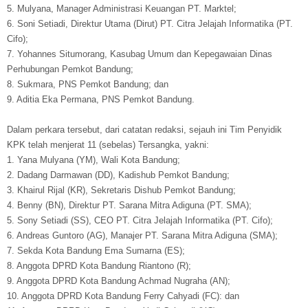
5. Mulyana, Manager Administrasi Keuangan PT. Marktel;
6. Soni Setiadi, Direktur Utama (Dirut) PT. Citra Jelajah Informatika (PT.
Cifo);
7. Yohannes Situmorang, Kasubag Umum dan Kepegawaian Dinas
Perhubungan Pemkot Bandung;
8. Sukmara, PNS Pemkot Bandung; dan
9. Aditia Eka Permana, PNS Pemkot Bandung.
Dalam perkara tersebut, dari catatan redaksi, sejauh ini Tim Penyidik
KPK telah menjerat 11 (sebelas) Tersangka, yakni:
1. Yana Mulyana (YM), Wali Kota Bandung;
2. Dadang Darmawan (DD), Kadishub Pemkot Bandung;
3. Khairul Rijal (KR), Sekretaris Dishub Pemkot Bandung;
4. Benny (BN), Direktur PT. Sarana Mitra Adiguna (PT. SMA);
5. Sony Setiadi (SS), CEO PT. Citra Jelajah Informatika (PT. Cifo);
6. Andreas Guntoro (AG), Manajer PT. Sarana Mitra Adiguna (SMA);
7. Sekda Kota Bandung Ema Sumarna (ES);
8. Anggota DPRD Kota Bandung Riantono (R);
9. Anggota DPRD Kota Bandung Achmad Nugraha (AN);
10. Anggota DPRD Kota Bandung Ferry Cahyadi (FC): dan