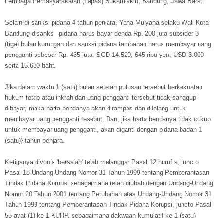
Lembaga Pemasyarakatan (Lapas) Sukamiskin, Bandung, Jawa Barat.
Selain di sanksi pidana 4 tahun penjara, Yana Mulyana selaku Wali Kota
Bandung disanksi pidana harus bayar denda Rp. 200 juta subsider 3
(tiga) bulan kurungan dan sanksi pidana tambahan harus membayar uang
pengganti sebesar Rp. 435 juta, SGD 14.520, 645 ribu yen, USD 3.000
serta 15.630 baht.
Jika dalam waktu 1 (satu) bulan setelah putusan tersebut berkekuatan
hukum tetap atau inkrah dan uang pengganti tersebut tidak sanggup
dibayar, maka harta bendanya akan dirampas dan dilelang untuk
membayar uang pengganti tesebut. Dan, jika harta bendanya tidak cukup
untuk membayar uang pengganti, akan diganti dengan pidana badan 1
(satu)} tahun penjara.
Ketiganya divonis 'bersalah' telah melanggar Pasal 12 huruf a, juncto
Pasal 18 Undang-Undang Nomor 31 Tahun 1999 tentang Pemberantasan
Tindak Pidana Korupsi sebagaimana telah diubah dengan Undang-Undang
Nomor 20 Tahun 2001 tentang Perubahan atas Undang-Undang Nomor 31
Tahun 1999 tentang Pemberantasan Tindak Pidana Korupsi, juncto Pasal
55 ayat (1) ke-1 KUHP, sebagaimana dakwaan kumulatif ke-1 (satu)