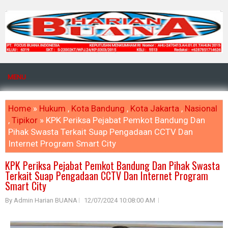
MENU
Home
»
Hukum
,
Kota Bandung
,
Kota Jakarta
,
Nasional
,
Tipikor
» KPK Periksa Pejabat Pemkot Bandung Dan
Pihak Swasta Terkait Suap Pengadaan CCTV Dan
Internet Program Smart City
KPK Periksa Pejabat Pemkot Bandung Dan Pihak Swasta
Terkait Suap Pengadaan CCTV Dan Internet Program
Smart City
By Admin Harian BUANA
12/07/2024 10:08:00 AM