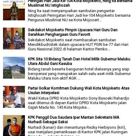
Peringati Hari Jadi Ke-104 Kota Mojokerto, Ning Ita Bersama
Muslimat NU Istighozah
Ning Ita saat menyampaikan sambutan pengantar
Istiqhozah Peringatan Hari Jadi ke-104 Mojokerto bersama
Pengurus Muslimat NU se Kota Mojooert...
Sekdakot Mojokerto Pimpin Upacara Hari Guru Dan
Serahkan Penghargaan Guru Favorit
Sekdakot Mojokerto saat membacakan sambutan
Mendikbudristek dalam upacara HUT PGRI ke-77 dan Hari
Guru Nasional 2022 di halaman Kantor Pemko...
KPK Sita 10 Bidang Tanah Dan Hotel Milik Gubernur Maluku
Utara Abdul Gani Kasuba
Bidang tanah beserta bangunan hotel diatasnya yang siap
beroperasi yang merupakan salah-satu aset milik Gubernur
Maluku Utara non-aktif AGK ...
Partai Golkar Komitmen Dukung Wali Kota Mojokerto Atas
Usulan Interpelasi
Wakil Ketua DPRD Kota Mojokerto Sony Basoeki Rahardjo
saat ditemui di depan Kantor DPRD Kota Mojokerto jalan
Gajah Mada No. 145 Kota Mojoke...
KPK Panggil Dua Saudara Ipar Mantan Sekretaris MA
Nurhadi Sebagai Saksi
Nurhadi (kanan) dan menantunya Rezky Herbiyono (kiri),
usai menjalani pemeriksaan di Kantor KPK jalan Kuningan