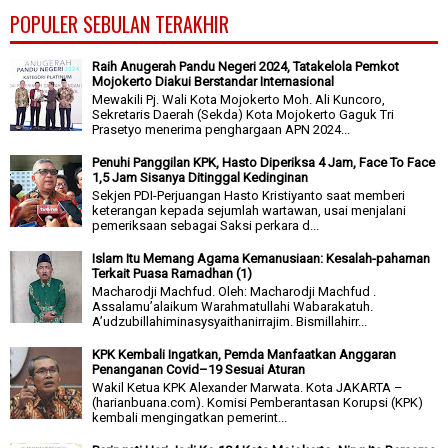
POPULER SEBULAN TERAKHIR
Raih Anugerah Pandu Negeri 2024, Tatakelola Pemkot
Mojokerto Diakui Berstandar Internasional
Mewakili Pj. Wali Kota Mojokerto Moh. Ali Kuncoro,
Sekretaris Daerah (Sekda) Kota Mojokerto Gaguk Tri
Prasetyo menerima penghargaan APN 2024...
Penuhi Panggilan KPK, Hasto Diperiksa 4 Jam, Face To Face
1,5 Jam Sisanya Ditinggal Kedinginan
Sekjen PDI-Perjuangan Hasto Kristiyanto saat memberi
keterangan kepada sejumlah wartawan, usai menjalani
pemeriksaan sebagai Saksi perkara d...
Islam Itu Memang Agama Kemanusiaan: Kesalah-pahaman
Terkait Puasa Ramadhan (1)
Macharodji Machfud. Oleh: Macharodji Machfud .
Assalamu’alaikum Warahmatullahi Wabarakatuh.
A’udzubillahiminasysyaithanirrajim. Bismillahirr...
KPK Kembali Ingatkan, Pemda Manfaatkan Anggaran
Penanganan Covid–19 Sesuai Aturan
Wakil Ketua KPK Alexander Marwata. Kota JAKARTA –
(harianbuana.com). Komisi Pemberantasan Korupsi (KPK)
kembali mengingatkan pemerint...