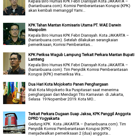
Kepala Biro Humas KPK Febri Diansyah Kota JAKARTA –
(harianbuana.com). Komisi Pemberantasan Korupsi (KPK)
akan kembali memanggil Yami...
KPK Tahan Mantan Komisaris Utama PT. WAE Darwin
Maspolim
Kepala Biro Humas KPK Febri Diansyah. Kota JAKARTA –
(harianbuana.com). Setelah dilakukan serangkaian
pemeriksaan, Komisi Pemberantas...
KPK Periksa Wagub Lampung Terkait Perkara Mantan Bupati
Lamteng
Kepala Biro Humas KPK Febri Diansyah Kota JAKARTA –
(harianbuana.com). Tim Penyidik Komisi Pemberantasan
Korupsi (KPK) memeriksa Wa...
Dua Hari Kota Mojokerto Panen Penghargaan
Wali Kota Mojokerto Ika Puspitasari saat menerima
penghargaan dari Mendagri Tito Karnavian di Jakarta,
Selasa 19 Nopember 2019. Kota MO...
Terkait Perkara Dugaan Suap Jaksa, KPK Panggil Anggota
DPRD Yogyakarta
Gedung KPK Kota JAKARTA – (harianbuana.com). Tim
Penyidik Komisi Pemberantasan Korupsi (KPK)
menjadwalkan pemeriksaan 2 (dua) anggota...