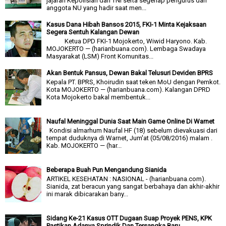
jajaran Kepolisian dan TNI serta segenap pengurus dan
anggota NU yang hadir saat men...
Kasus Dana Hibah Bansos 2015, FKI-1 Minta Kejaksaan
Segera Sentuh Kalangan Dewan
Ketua DPD FKI-1 Mojokerto, Wiwid Haryono. Kab.
MOJOKERTO — (harianbuana.com). Lembaga Swadaya
Masyarakat (LSM) Front Komunitas...
Akan Bentuk Pansus, Dewan Bakal Telusuri Deviden BPRS
Kepala PT. BPRS, Khoirudin saat teken MoU dengan Pemkot.
Kota MOJOKERTO — (harianbuana.com). Kalangan DPRD
Kota Mojokerto bakal membentuk...
Naufal Meninggal Dunia Saat Main Game Online Di Warnet
Kondisi almarhum Naufal HF (18) sebelum dievakuasi dari
tempat duduknya di Warnet, Jum'at (05/08/2016) malam .
Kab. MOJOKERTO — (har...
Beberapa Buah Pun Mengandung Sianida
ARTIKEL KESEHATAN : NASIONAL - (harianbuana.com).
Sianida, zat beracun yang sangat berbahaya dan akhir-akhir
ini marak dibicarakan bany...
Sidang Ke-21 Kasus OTT Dugaan Suap Proyek PENS, KPK
Pastikan Adanya Sprindik Dan Tersangka Baru