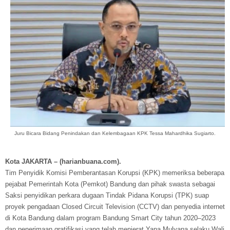
Juru Bicara Bidang Penindakan dan Kelembagaan KPK Tessa Mahardhika Sugiarto.
Kota JAKARTA – (harianbuana.com).
Tim Penyidik Komisi Pemberantasan Korupsi (KPK) memeriksa beberapa
pejabat Pemerintah Kota (Pemkot) Bandung dan pihak swasta sebagai
Saksi penyidikan perkara dugaan Tindak Pidana Korupsi (TPK) suap
proyek pengadaan Closed Circuit Television (CCTV) dan penyedia internet
di Kota Bandung dalam program Bandung Smart City tahun 2020–2023
dan penerimaan gratifikasi yang telah menjerat Yana Mulyana selaku Wali