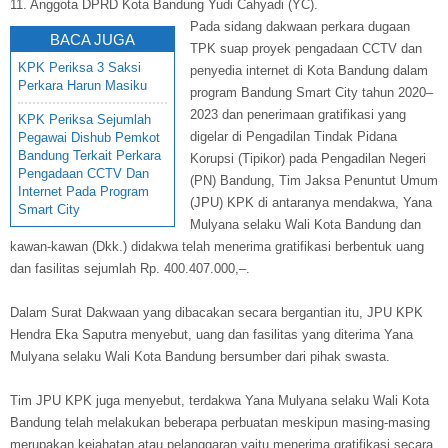
11. Anggota DPRD Kota Bandung Yudi Cahyadi (YC).
Pada sidang dakwaan perkara dugaan
BACA JUGA
TPK suap proyek pengadaan CCTV dan
KPK Periksa 3 Saksi
penyedia internet di Kota Bandung dalam
Perkara Harun Masiku
program Bandung Smart City tahun 2020–
2023 dan penerimaan gratifikasi yang
KPK Periksa Sejumlah
digelar di Pengadilan Tindak Pidana
Pegawai Dishub Pemkot
Bandung Terkait Perkara
Korupsi (Tipikor) pada Pengadilan Negeri
Pengadaan CCTV Dan
(PN) Bandung, Tim Jaksa Penuntut Umum
Internet Pada Program
(JPU) KPK di antaranya mendakwa, Yana
Smart City
Mulyana selaku Wali Kota Bandung dan
kawan-kawan (Dkk.) didakwa telah menerima gratifikasi berbentuk uang
dan fasilitas sejumlah Rp. 400.407.000,–.
Dalam Surat Dakwaan yang dibacakan secara bergantian itu, JPU KPK
Hendra Eka Saputra menyebut, uang dan fasilitas yang diterima Yana
Mulyana selaku Wali Kota Bandung bersumber dari pihak swasta.
Tim JPU KPK juga menyebut, terdakwa Yana Mulyana selaku Wali Kota
Bandung telah melakukan beberapa perbuatan meskipun masing-masing
merupakan kejahatan atau pelanggaran yaitu menerima gratifikasi secara