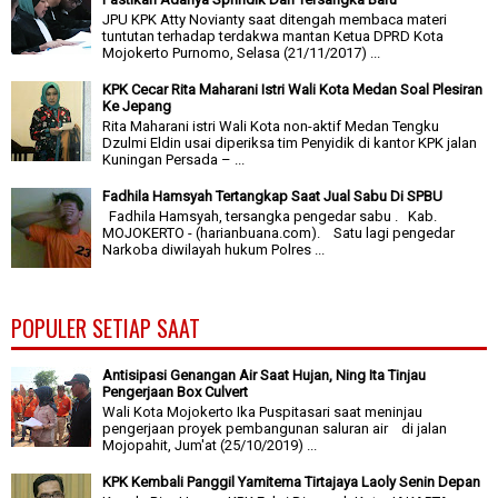
JPU KPK Atty Novianty saat ditengah membaca materi
tuntutan terhadap terdakwa mantan Ketua DPRD Kota
Mojokerto Purnomo, Selasa (21/11/2017) ...
KPK Cecar Rita Maharani Istri Wali Kota Medan Soal Plesiran
Ke Jepang
Rita Maharani istri Wali Kota non-aktif Medan Tengku
Dzulmi Eldin usai diperiksa tim Penyidik di kantor KPK jalan
Kuningan Persada – ...
Fadhila Hamsyah Tertangkap Saat Jual Sabu Di SPBU
Fadhila Hamsyah, tersangka pengedar sabu . Kab.
MOJOKERTO - (harianbuana.com). Satu lagi pengedar
Narkoba diwilayah hukum Polres ...
POPULER SETIAP SAAT
Antisipasi Genangan Air Saat Hujan, Ning Ita Tinjau
Pengerjaan Box Culvert
Wali Kota Mojokerto Ika Puspitasari saat meninjau
pengerjaan proyek pembangunan saluran air di jalan
Mojopahit, Jum'at (25/10/2019) ...
KPK Kembali Panggil Yamitema Tirtajaya Laoly Senin Depan