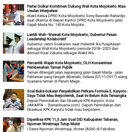
Partai Golkar Komitmen Dukung Wali Kota Mojokerto Atas
Usulan Interpelasi
Wakil Ketua DPRD Kota Mojokerto Sony Basoeki Rahardjo
saat ditemui di depan Kantor DPRD Kota Mojokerto jalan
Gajah Mada No. 145 Kota Mojoke...
Lantik Wali–Wawali Kota Mojokerto, Gubernur Pesan
Leadership Kolaboratif
Gubernur Jatim Soekarwo saat melantik Ika Puspitasari
sebagai Wali Kota Mojokerto periode 2018–2023 dan
Ahmad Rizal Zakaria sebagai Wakil Wa...
Percantik Wajah Kota Mojokerto, DLH Konsentrasi
Pembenahan Taman Publik
Taman ditengah jalan sepanjang jalan Gajah Mada - jalan
Pahlawan yang tengah dibenahi, Selasa (07/11/2017) siang
Suasana taman di Perum Mage...
Soal Buka-bukaan Penyelidikan Perkara Formula E, Karyoto:
Saya Tidak Mau Berpolemik, Saat Ini Belum Ada Tersangka
Deputi Penindakan dan Eksekusi KPK Karyoto. Kota
JAKARTA – (harianbuana.com). Deputi Penindakan dan
Eksekusi KPK Karyoto tidak mau berpolemi...
Diperiksa KPK 11,5 Jam Soal DID Kabupaten Tabanan,
Nyoman Wiratmaja Tutup Mulut
I Dewa Nyoman Wiratmaja, dosen (ASN) di Fakultas