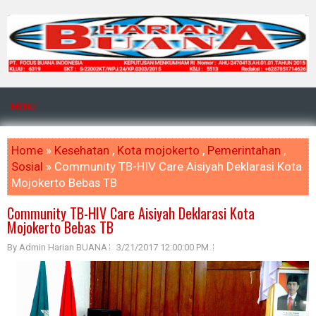
MENU
Home
»
Kesehatan
,
Kota mojokerto
,
Pemerintahan
,
Sosial
» Community TB-HIV Care Aisiyah Deklarasi Kota
Mojokerto Bebas TB
Community TB-HIV Care Aisiyah Deklarasi Kota
Mojokerto Bebas TB
By Admin Harian BUANA
3/21/2017 12:00:00 PM