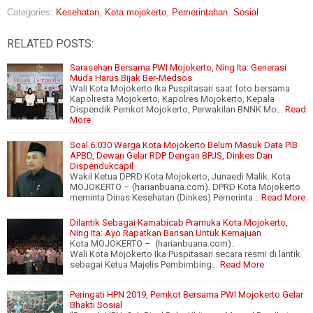
Categories:
Kesehatan
,
Kota mojokerto
,
Pemerintahan
,
Sosial
RELATED POSTS:
Sarasehan Bersama PWI Mojokerto, Ning Ita: Generasi
Muda Harus Bijak Ber-Medsos
Wali Kota Mojokerto Ika Puspitasari saat foto bersama
Kapolresta Mojokerto, Kapolres Mojokerto, Kepala
Dispendik Pemkot Mojokerto, Perwakilan BNNK Mo…
Read
More
Soal 6.030 Warga Kota Mojokerto Belum Masuk Data PIB
APBD, Dewan Gelar RDP Dengan BPJS, Dinkes Dan
Dispendukcapil
Wakil Ketua DPRD Kota Mojokerto, Junaedi Malik. Kota
MOJOKERTO – (harianbuana.com). DPRD Kota Mojokerto
meminta Dinas Kesehatan (Dinkes) Pemerinta…
Read More
Dilantik Sebagai Kamabicab Pramuka Kota Mojokerto,
Ning Ita: Ayo Rapatkan Barisan Untuk Kemajuan
Kota MOJOKERTO – (harianbuana.com).
Wali Kota Mojokerto Ika Puspitasari secara resmi di lantik
sebagai Ketua Majelis Pembimbing…
Read More
Peringati HPN 2019, Pemkot Bersama PWI Mojokerto Gelar
Bhakti Sosial