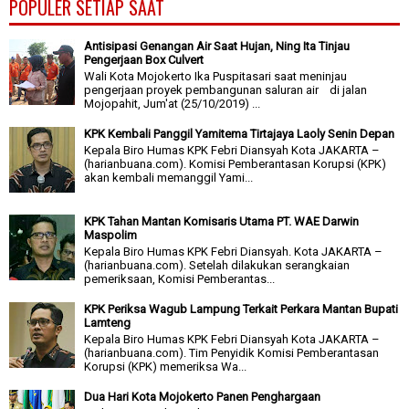
POPULER SETIAP SAAT
Antisipasi Genangan Air Saat Hujan, Ning Ita Tinjau
Pengerjaan Box Culvert
Wali Kota Mojokerto Ika Puspitasari saat meninjau
pengerjaan proyek pembangunan saluran air di jalan
Mojopahit, Jum'at (25/10/2019) ...
KPK Kembali Panggil Yamitema Tirtajaya Laoly Senin Depan
Kepala Biro Humas KPK Febri Diansyah Kota JAKARTA –
(harianbuana.com). Komisi Pemberantasan Korupsi (KPK)
akan kembali memanggil Yami...
KPK Tahan Mantan Komisaris Utama PT. WAE Darwin
Maspolim
Kepala Biro Humas KPK Febri Diansyah. Kota JAKARTA –
(harianbuana.com). Setelah dilakukan serangkaian
pemeriksaan, Komisi Pemberantas...
KPK Periksa Wagub Lampung Terkait Perkara Mantan Bupati
Lamteng
Kepala Biro Humas KPK Febri Diansyah Kota JAKARTA –
(harianbuana.com). Tim Penyidik Komisi Pemberantasan
Korupsi (KPK) memeriksa Wa...
Dua Hari Kota Mojokerto Panen Penghargaan