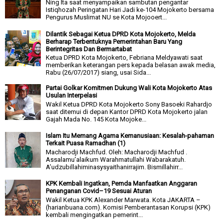
Ning Ita saat menyampaikan sambutan pengantar
Istiqhozah Peringatan Hari Jadi ke-104 Mojokerto bersama
Pengurus Muslimat NU se Kota Mojooert...
Dilantik Sebagai Ketua DPRD Kota Mojokerto, Melda
Berharap Terbentuknya Pemerintahan Baru Yang
Berintegritas Dan Bermartabat
Ketua DPRD Kota Mojokerto, Febriana Meldyawati saat
memberikan keterangan pers kepada belasan awak media,
Rabu (26/07/2017) siang, usai Sida...
Partai Golkar Komitmen Dukung Wali Kota Mojokerto Atas
Usulan Interpelasi
Wakil Ketua DPRD Kota Mojokerto Sony Basoeki Rahardjo
saat ditemui di depan Kantor DPRD Kota Mojokerto jalan
Gajah Mada No. 145 Kota Mojoke...
Islam Itu Memang Agama Kemanusiaan: Kesalah-pahaman
Terkait Puasa Ramadhan (1)
Macharodji Machfud. Oleh: Macharodji Machfud .
Assalamu’alaikum Warahmatullahi Wabarakatuh.
A’udzubillahiminasysyaithanirrajim. Bismillahirr...
KPK Kembali Ingatkan, Pemda Manfaatkan Anggaran
Penanganan Covid–19 Sesuai Aturan
Wakil Ketua KPK Alexander Marwata. Kota JAKARTA –
(harianbuana.com). Komisi Pemberantasan Korupsi (KPK)
kembali mengingatkan pemerint...