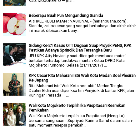
Kab. MOJOKERTO — (har...
Beberapa Buah Pun Mengandung Sianida
ARTIKEL KESEHATAN : NASIONAL - (harianbuana.com).
Sianida, zat beracun yang sangat berbahaya dan akhir-akhir
ini marak dibicarakan bany...
Sidang Ke-21 Kasus OTT Dugaan Suap Proyek PENS, KPK
Pastikan Adanya Sprindik Dan Tersangka Baru
JPU KPK Atty Novianty saat ditengah membaca materi
tuntutan terhadap terdakwa mantan Ketua DPRD Kota
Mojokerto Purnomo, Selasa (21/11/2017) ...
KPK Cecar Rita Maharani Istri Wali Kota Medan Soal Plesiran
Ke Jepang
Rita Maharani istri Wali Kota non-aktif Medan Tengku
Dzulmi Eldin usai diperiksa tim Penyidik di kantor KPK jalan
Kuningan Persada – ...
Wali Kota Mojokerto Terpilih Ika Puspitasari Resmikan
Pernikahan
Wali Kota Mojokerto terpilih Ika Puspitasari (Neng Ita)
bersama sang suami Supriyadi Karima Saiful dalam salah-
satu moment resepsi pernikah...