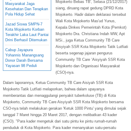
Mojokerto Bebas TB', Selasa (21/12/2017)
Masyarakat Jaga
siang, diruang rapat gedung DPRD Kota
Kesehatan Dan Terapkan
Pola Hidup Sehat
Mojokerto. Hadir dalam deklarasi tersebut
Wali Kota Mojokerto Mas'ud Yunus,
Jazad Siswa SMPN-7
Kepala Dinkes Pemerintah Kota (Pemkot)
Kota Mojokerto Korban
Mojokerto Dra. Christiana Indah WW, Apt
Terakhir Laka Laut Pantai
Drini Berhasil Ditemukan
MSi., juga Ketua Community TB Care
Aisyiyah SSR Kota Mojokerto Tatik Lutfiati
Cabup Jayapura
beserta segenap jajaran pengurus
Yohannis Manangsang
Community TB Care ‘Aisyiyah SSR Kota
Donor Darah Bersama
Yayasan 98 Peduli
Mojokerto dan Organisasi Masyarakat
(CSO)-nya.
Dalam laporannya, Ketua Community TB Care Aisiyah SSR Kota
Mojokerto Tatik Lutfiati melaporkan, bahwa dalam upayanya
memberantas dan menaggulangi penyakit tuberkoluse (TB) di Kota
Mojokerto, Community TB Care Aisyiyah SSR Kota Mojokerto bersama
CSO-nya telah melakukan gerakan 'Ketuk 1000 Pintu' yang dimulai sejak
tanggal 7 Maret hingga 20 Maret 2017, dengan melibatkan 43 kader
(CSO). "Para kader mengetuk dari satu pintu ke pintu rumah-rumah
penduduk di Kota Mojokerto. Para kader menanyakan satu-persatu