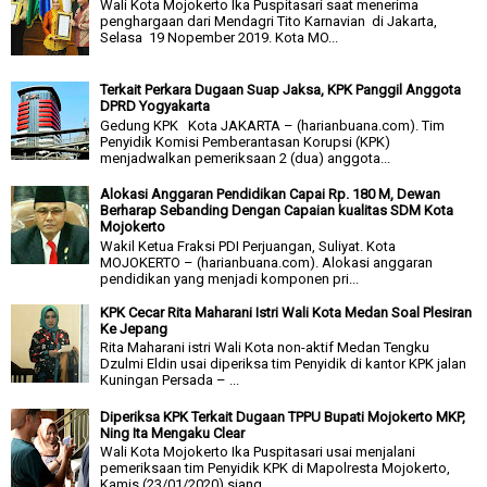
Wali Kota Mojokerto Ika Puspitasari saat menerima
penghargaan dari Mendagri Tito Karnavian di Jakarta,
Selasa 19 Nopember 2019. Kota MO...
Terkait Perkara Dugaan Suap Jaksa, KPK Panggil Anggota
DPRD Yogyakarta
Gedung KPK Kota JAKARTA – (harianbuana.com). Tim
Penyidik Komisi Pemberantasan Korupsi (KPK)
menjadwalkan pemeriksaan 2 (dua) anggota...
Alokasi Anggaran Pendidikan Capai Rp. 180 M, Dewan
Berharap Sebanding Dengan Capaian kualitas SDM Kota
Mojokerto
Wakil Ketua Fraksi PDI Perjuangan, Suliyat. Kota
MOJOKERTO – (harianbuana.com). Alokasi anggaran
pendidikan yang menjadi komponen pri...
KPK Cecar Rita Maharani Istri Wali Kota Medan Soal Plesiran
Ke Jepang
Rita Maharani istri Wali Kota non-aktif Medan Tengku
Dzulmi Eldin usai diperiksa tim Penyidik di kantor KPK jalan
Kuningan Persada – ...
Diperiksa KPK Terkait Dugaan TPPU Bupati Mojokerto MKP,
Ning Ita Mengaku Clear
Wali Kota Mojokerto Ika Puspitasari usai menjalani
pemeriksaan tim Penyidik KPK di Mapolresta Mojokerto,
Kamis (23/01/2020) siang. ...