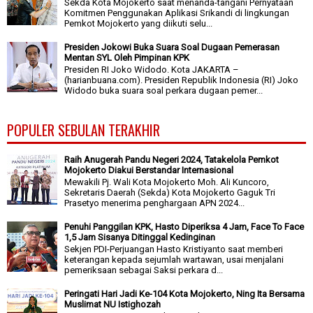
Sekda Kota Mojokerto saat menanda-tangani Pernyataan
Komitmen Penggunakan Aplikasi Srikandi di lingkungan
Pemkot Mojokerto yang diikuti selu...
Presiden Jokowi Buka Suara Soal Dugaan Pemerasan
Mentan SYL Oleh Pimpinan KPK
Presiden RI Joko Widodo. Kota JAKARTA –
(harianbuana.com). Presiden Republik Indonesia (RI) Joko
Widodo buka suara soal perkara dugaan pemer...
POPULER SEBULAN TERAKHIR
Raih Anugerah Pandu Negeri 2024, Tatakelola Pemkot
Mojokerto Diakui Berstandar Internasional
Mewakili Pj. Wali Kota Mojokerto Moh. Ali Kuncoro,
Sekretaris Daerah (Sekda) Kota Mojokerto Gaguk Tri
Prasetyo menerima penghargaan APN 2024...
Penuhi Panggilan KPK, Hasto Diperiksa 4 Jam, Face To Face
1,5 Jam Sisanya Ditinggal Kedinginan
Sekjen PDI-Perjuangan Hasto Kristiyanto saat memberi
keterangan kepada sejumlah wartawan, usai menjalani
pemeriksaan sebagai Saksi perkara d...
Peringati Hari Jadi Ke-104 Kota Mojokerto, Ning Ita Bersama
Muslimat NU Istighozah