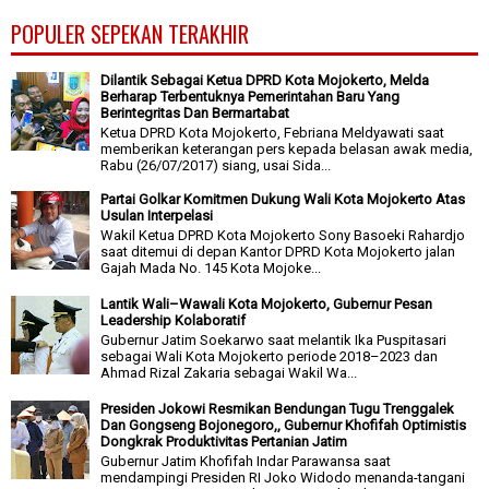
POPULER SEPEKAN TERAKHIR
Dilantik Sebagai Ketua DPRD Kota Mojokerto, Melda
Berharap Terbentuknya Pemerintahan Baru Yang
Berintegritas Dan Bermartabat
Ketua DPRD Kota Mojokerto, Febriana Meldyawati saat
memberikan keterangan pers kepada belasan awak media,
Rabu (26/07/2017) siang, usai Sida...
Partai Golkar Komitmen Dukung Wali Kota Mojokerto Atas
Usulan Interpelasi
Wakil Ketua DPRD Kota Mojokerto Sony Basoeki Rahardjo
saat ditemui di depan Kantor DPRD Kota Mojokerto jalan
Gajah Mada No. 145 Kota Mojoke...
Lantik Wali–Wawali Kota Mojokerto, Gubernur Pesan
Leadership Kolaboratif
Gubernur Jatim Soekarwo saat melantik Ika Puspitasari
sebagai Wali Kota Mojokerto periode 2018–2023 dan
Ahmad Rizal Zakaria sebagai Wakil Wa...
Presiden Jokowi Resmikan Bendungan Tugu Trenggalek
Dan Gongseng Bojonegoro,, Gubernur Khofifah Optimistis
Dongkrak Produktivitas Pertanian Jatim
Gubernur Jatim Khofifah Indar Parawansa saat
mendampingi Presiden RI Joko Widodo menanda-tangani