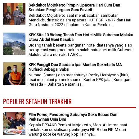
Sekdakot Mojokerto Pimpin Upacara Hari Guru Dan
Serahkan Penghargaan Guru Favorit
Sekdakot Mojokerto saat membacakan sambutan
Mendikbudristek dalam upacara HUT PGRI ke-77 dan Hari
Guru Nasional 2022 di halaman Kantor Pemko...
KPK Sita 10 Bidang Tanah Dan Hotel Milik Gubernur Maluku
Utara Abdul Gani Kasuba
Bidang tanah beserta bangunan hotel diatasnya yang siap
beroperasi yang merupakan salah-satu aset milik Gubernur
Maluku Utara non-aktif AGK ...
KPK Panggil Dua Saudara Ipar Mantan Sekretaris MA
Nurhadi Sebagai Saksi
Nurhadi (kanan) dan menantunya Rezky Herbiyono (kiri),
usai menjalani pemeriksaan di Kantor KPK jalan Kuningan
Persada – Jakarta Selatan, sa...
POPULER SETAHUN TERAKHIR
Film Porno, Pendorong Suburnya Seks Bebas Dan
Perkawinan Usia Dini
Kepala DP3AKB Pemkot Mojokerto, Moh. Ali Imron saat
melakukan sosialisasi pentingnya PIK-R dan PIK-M dari
warung kopi ke warung kopi lainnya...