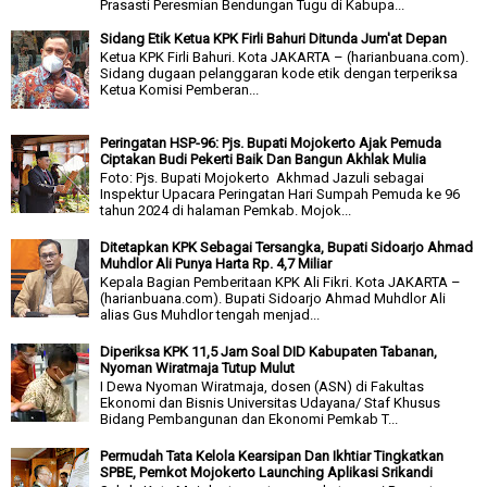
Prasasti Peresmian Bendungan Tugu di Kabupa...
Sidang Etik Ketua KPK Firli Bahuri Ditunda Jum'at Depan
Ketua KPK Firli Bahuri. Kota JAKARTA – (harianbuana.com).
Sidang dugaan pelanggaran kode etik dengan terperiksa
Ketua Komisi Pemberan...
Peringatan HSP-96: Pjs. Bupati Mojokerto Ajak Pemuda
Ciptakan Budi Pekerti Baik Dan Bangun Akhlak Mulia
Foto: Pjs. Bupati Mojokerto Akhmad Jazuli sebagai
Inspektur Upacara Peringatan Hari Sumpah Pemuda ke 96
tahun 2024 di halaman Pemkab. Mojok...
Ditetapkan KPK Sebagai Tersangka, Bupati Sidoarjo Ahmad
Muhdlor Ali Punya Harta Rp. 4,7 Miliar
Kepala Bagian Pemberitaan KPK Ali Fikri. Kota JAKARTA –
(harianbuana.com). Bupati Sidoarjo Ahmad Muhdlor Ali
alias Gus Muhdlor tengah menjad...
Diperiksa KPK 11,5 Jam Soal DID Kabupaten Tabanan,
Nyoman Wiratmaja Tutup Mulut
I Dewa Nyoman Wiratmaja, dosen (ASN) di Fakultas
Ekonomi dan Bisnis Universitas Udayana/ Staf Khusus
Bidang Pembangunan dan Ekonomi Pemkab T...
Permudah Tata Kelola Kearsipan Dan Ikhtiar Tingkatkan
SPBE, Pemkot Mojokerto Launching Aplikasi Srikandi