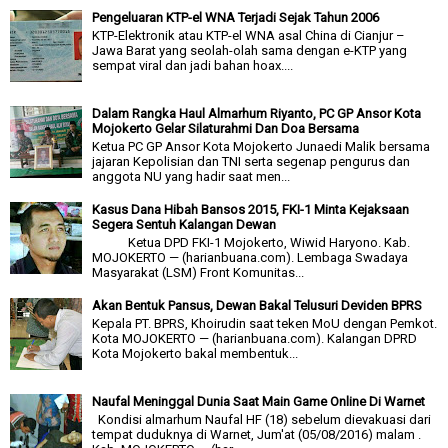
Pengeluaran KTP-el WNA Terjadi Sejak Tahun 2006
KTP-Elektronik atau KTP-el WNA asal China di Cianjur –
Jawa Barat yang seolah-olah sama dengan e-KTP yang
sempat viral dan jadi bahan hoax....
Dalam Rangka Haul Almarhum Riyanto, PC GP Ansor Kota
Mojokerto Gelar Silaturahmi Dan Doa Bersama
Ketua PC GP Ansor Kota Mojokerto Junaedi Malik bersama
jajaran Kepolisian dan TNI serta segenap pengurus dan
anggota NU yang hadir saat men...
Kasus Dana Hibah Bansos 2015, FKI-1 Minta Kejaksaan
Segera Sentuh Kalangan Dewan
Ketua DPD FKI-1 Mojokerto, Wiwid Haryono. Kab.
MOJOKERTO — (harianbuana.com). Lembaga Swadaya
Masyarakat (LSM) Front Komunitas...
Akan Bentuk Pansus, Dewan Bakal Telusuri Deviden BPRS
Kepala PT. BPRS, Khoirudin saat teken MoU dengan Pemkot.
Kota MOJOKERTO — (harianbuana.com). Kalangan DPRD
Kota Mojokerto bakal membentuk...
Naufal Meninggal Dunia Saat Main Game Online Di Warnet
Kondisi almarhum Naufal HF (18) sebelum dievakuasi dari
tempat duduknya di Warnet, Jum'at (05/08/2016) malam .