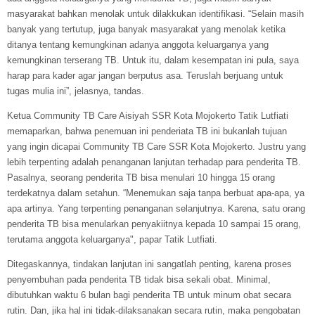
masyarakat bahkan menolak untuk dilakkukan identifikasi. “Selain masih
banyak yang tertutup, juga banyak masyarakat yang menolak ketika
ditanya tentang kemungkinan adanya anggota keluarganya yang
kemungkinan terserang TB. Untuk itu, dalam kesempatan ini pula, saya
harap para kader agar jangan berputus asa. Teruslah berjuang untuk
tugas mulia ini”, jelasnya, tandas.
Ketua Community TB Care Aisiyah SSR Kota Mojokerto Tatik Lutfiati
memaparkan, bahwa penemuan ini penderiata TB ini bukanlah tujuan
yang ingin dicapai Community TB Care SSR Kota Mojokerto. Justru yang
lebih terpenting adalah penanganan lanjutan terhadap para penderita TB.
Pasalnya, seorang penderita TB bisa menulari 10 hingga 15 orang
terdekatnya dalam setahun. “Menemukan saja tanpa berbuat apa-apa, ya
apa artinya. Yang terpenting penanganan selanjutnya. Karena, satu orang
penderita TB bisa menularkan penyakiitnya kepada 10 sampai 15 orang,
terutama anggota keluarganya", papar Tatik Lutfiati.
Ditegaskannya, tindakan lanjutan ini sangatlah penting, karena proses
penyembuhan pada penderita TB tidak bisa sekali obat. Minimal,
dibutuhkan waktu 6 bulan bagi penderita TB untuk minum obat secara
rutin. Dan, jika hal ini tidak-dilaksanakan secara rutin, maka pengobatan