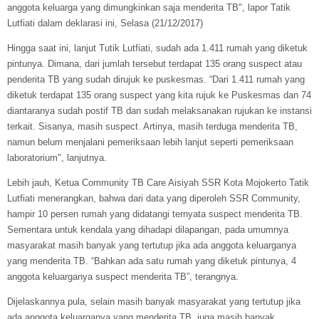
anggota keluarga yang dimungkinkan saja menderita TB", lapor Tatik
Lutfiati dalam deklarasi ini, Selasa (21/12/2017)
Hingga saat ini, lanjut Tutik Lutfiati, sudah ada 1.411 rumah yang diketuk
pintunya. Dimana, dari jumlah tersebut terdapat 135 orang suspect atau
penderita TB yang sudah dirujuk ke puskesmas. “Dari 1.411 rumah yang
diketuk terdapat 135 orang suspect yang kita rujuk ke Puskesmas dan 74
diantaranya sudah postif TB dan sudah melaksanakan rujukan ke instansi
terkait. Sisanya, masih suspect. Artinya, masih terduga menderita TB,
namun belum menjalani pemeriksaan lebih lanjut seperti pemeriksaan
laboratorium", lanjutnya.
Lebih jauh, Ketua Community TB Care Aisiyah SSR Kota Mojokerto Tatik
Lutfiati menerangkan, bahwa dari data yang diperoleh SSR Community,
hampir 10 persen rumah yang didatangi ternyata suspect menderita TB.
Sementara untuk kendala yang dihadapi dilapangan, pada umumnya
masyarakat masih banyak yang tertutup jika ada anggota keluarganya
yang menderita TB. “Bahkan ada satu rumah yang diketuk pintunya, 4
anggota keluarganya suspect menderita TB”, terangnya.
Dijelaskannya pula, selain masih banyak masyarakat yang tertutup jika
ada anggota keluarganya yang menderita TB, juga masih banyak