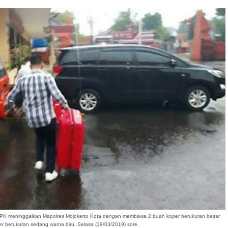
k KPK meninggalkan Mapolres Mojokerto Kota dengan membawa 2 buah koper berukuran besar
r berukuran sedang warna biru, Selasa (19/03/2019) sore.