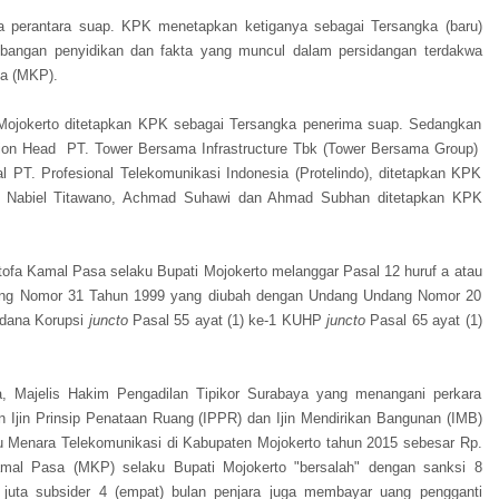
a perantara suap. KPK menetapkan ketiganya sebagai Tersangka (baru)
embangan penyidikan dan fakta yang muncul dalam persidangan terdakwa
sa (MKP).
Mojokerto ditetapkan KPK sebagai Tersangka penerima suap. Sedangkan
sion Head PT. Tower Bersama Infrastructure Tbk (Tower Bersama Group)
l PT. Profesional Telekomunikasi Indonesia (Protelindo), ditetapkan KPK
a Nabiel Titawano, Achmad Suhawi dan Ahmad Subhan ditetapkan KPK
a Kamal Pasa selaku Bupati Mojokerto melanggar Pasal 12 huruf a atau
dang Nomor 31 Tahun 1999 yang diubah dengan Undang Undang Nomor 20
idana Korupsi
juncto
Pasal 55 ayat (1) ke-1 KUHP
j
uncto
Pasal 65 ayat (1)
ma, Majelis Hakim Pengadilan Tipikor Surabaya yang menangani perkara
n Ijin Prinsip Penataan Ruang (IPPR) dan Ijin Mendirikan Bangunan (IMB)
u Menara Telekomunikasi di Kabupaten Mojokerto tahun 2015 sebesar Rp.
amal Pasa (MKP) selaku Bupati Mojokerto "bersalah" dengan sanksi 8
 juta subsider 4 (empat) bulan penjara juga membayar uang pengganti