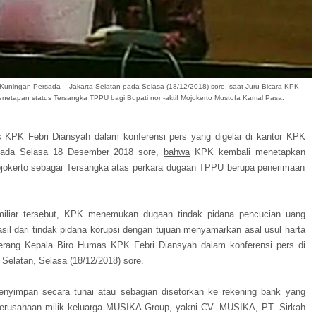
 Kuningan Persada – Jakarta Selatan pada Selasa (18/12/2018) sore, saat Juru Bicara KPK
enetapan status Tersangka TPPU bagi Bupati non-aktif Mojokerto Mustofa Kamal Pasa.
 KPK Febri Diansyah dalam konferensi pers yang digelar di kantor KPK
 pada Selasa 18 Desember 2018 sore,
bahwa
KPK kembali menetapkan
jokerto sebagai Tersangka atas perkara dugaan TPPU berupa penerimaan
4 miliar tersebut, KPK menemukan dugaan tindak pidana pencucian uang
sil dari tindak pidana korupsi dengan tujuan menyamarkan asal usul harta
erang Kepala Biro Humas KPK Febri Diansyah dalam konferensi pers di
Selatan, Selasa (18/12/2018) sore.
yimpan secara tunai atau sebagian disetorkan ke rekening bank yang
perusahaan milik keluarga MUSIKA Group, yakni CV. MUSIKA, PT. Sirkah