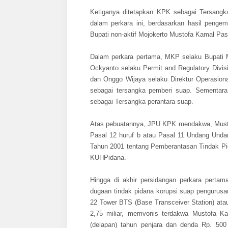
Ketiganya ditetapkan KPK sebagai Tersangk
dalam perkara ini, berdasarkan hasil peng
Bupati non-aktif Mojokerto Mustofa Kamal Pa
Dalam perkara pertama, MKP selaku Bupati 
Ockyanto selaku Permit and Regulatory Divi
dan Onggo Wijaya selaku Direktur Operasiona
sebagai tersangka pemberi suap. Sementar
sebagai Tersangka perantara suap.
Atas pebuatannya, JPU KPK mendakwa, Mustof
Pasal 12 huruf b atau Pasal 11 Undang Un
Tahun 2001 tentang Pemberantasan Tindak P
KUHPidana.
Hingga di akhir persidangan perkara perta
dugaan tindak pidana korupsi suap pengurusa
22 Tower BTS (Base Transceiver Station) ata
2,75 miliar, memvonis terdakwa Mustofa K
(delapan) tahun penjara dan denda Rp. 500