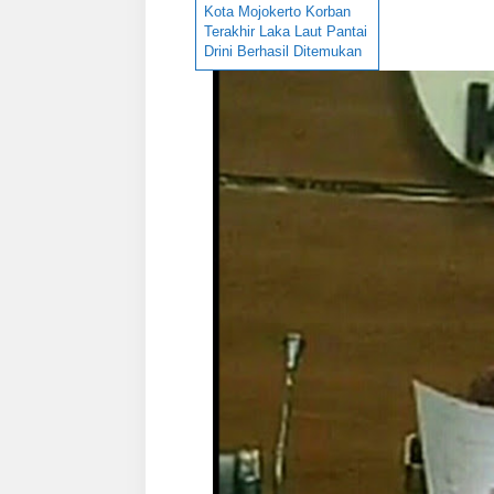
Kota Mojokerto Korban
Terakhir Laka Laut Pantai
Drini Berhasil Ditemukan