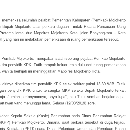
i memeriksa sejumlah pejabat Pemerintah Kabupaten (Pemkab) Mojokerto
 Bupati Mojokerto atas perkara dugaan Tindak Pidana Pencucian Uang
 Pratama lantai dua Mapolres Mojokerto Kota, jalan Bhayangkara – Kota
PK yang hari ini melakukan pemeriksaan di ruang pemeriksaan tersebut.
) Pemkab Mojokerto, merupakan salah-seorang pejabat Pemkab Mojokerto
sa tim penyidik KPK. Tutik tampak keluar lebih dulu dari ruang pemeriksaan
 wanita berhijab ini meninggalkan Mapolres Mojokerto Kota.
dirinya diperiksa tim penyidik KPK sejak sekitar pukul 13.30 WIB. Tutik
ngan penyidik KPK untuk tersangka MKP selaku Bupati Mojokerto terkait
a. Jumlah pertanyaannya, saya lupa", aku Tutik sembari berjalan-cepat
wartawan yang menunggu lama, Selasa (19/03/2019) sore.
njabat Kepala Seksie (Kasie) Perumahan pada Dinas Perumahan Rakyat
P) Pemkab Mojokerto. Dimana, saat perkara tersebut di duga terjadi,
eknis Kegiatan (PPTK) pada Dinas Pekerjaan Umum dan Penataan Ruang