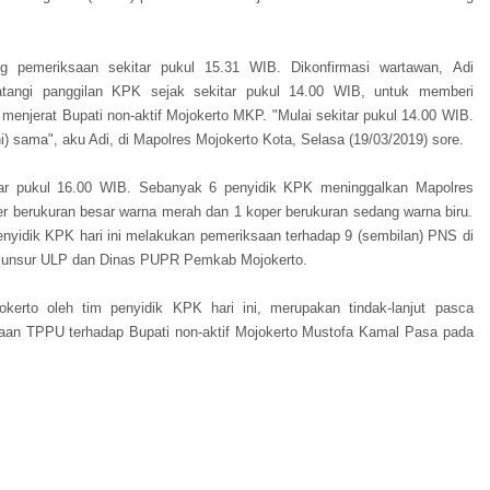
 pemeriksaan sekitar pukul 15.31 WIB. Dikonfirmasi wartawan, Adi
tangi panggilan KPK sejak sekitar pukul 14.00 WIB, untuk memberi
menjerat Bupati non-aktif Mojokerto MKP. "Mulai sekitar pukul 14.00 WIB.
i) sama", aku Adi, di Mapolres Mojokerto Kota, Selasa (19/03/2019) sore.
tar pukul 16.00 WIB. Sebanyak 6 penyidik KPK meninggalkan Mapolres
 berukuran besar warna merah dan 1 koper berukuran sedang warna biru.
enyidik KPK hari ini melakukan pemeriksaan terhadap 9 (sembilan) PNS di
ri unsur ULP dan Dinas PUPR Pemkab Mojokerto.
rto oleh tim penyidik KPK hari ini, merupakan tindak-lanjut pasca
gaan TPPU terhadap Bupati non-aktif Mojokerto Mustofa Kamal Pasa pada