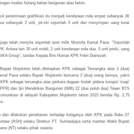
dengan modus hutang bahan bangunan atau beton.
 penerimaan gratifikasi itu menjadi kendaraan roda empat sebanyak 30
dua sebanyak 2 unit, jet-ski sejumlah 5 unit dan menyimpan uang tunai
juga telah menyita sejumlah aset milik Mustofa Kamal Pasa. "Sejumlah
K. Antara lain 30 unit mobil, 2 unit kendaraan roda dua, 5 unit jetski, uang
MUSIKA Group", tandas Kepala Biro Humas KPK Febri Diansyah.
Bupati Mojokerto telah ditetapkan KPK sebagai Tersangka atas 2 (dua)
amal Pasa selaku Bupati Mojokerto bersama 2 (dua) orang lainnya, yakni
KPK sebagai tersangka atas perkara dugaan tindak pidana korupsi 'suap'
IPPR) dan Ijin Mendirikan Bangunan (IMB) 22 (dua puluh dua) Tower BTS
komunikasi di wilayah Kabupaten Mojokerto tahun 2015 bernilai Rp. 2,75
a.
ru dan dilakukan penahanan terhadap ketiganya oleh KPK pada Rabu 07
hawi (ASH) selaku Direktur PT. Sumawijaya serta mantan Wakil Bupati
ano (NT) selaku pihak swasta.