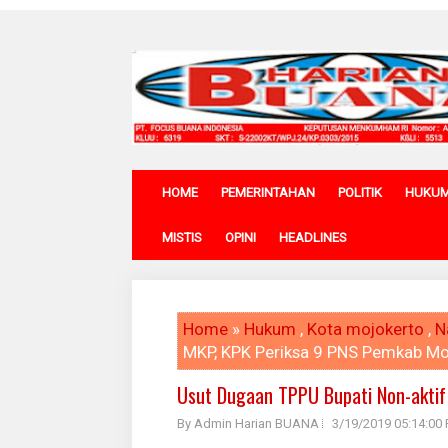
HOME
PEMERINTAHAN
POLITIK
HUKU
MISTIS
OPINI
HEADLINES
Home
»
Hukum
,
Kota mojokerto
,
N
MKP, KPK Periksa 9 PNS Pemkab Mo
Usut Dugaan TPPU Bupati Non-akti
By Admin Harian BUANA
3/19/2019 05:14:00