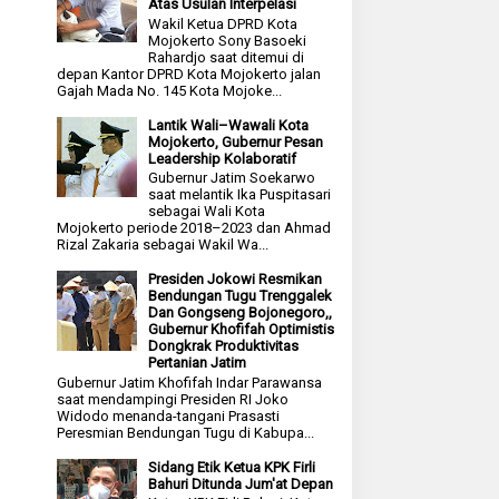
Atas Usulan Interpelasi
Wakil Ketua DPRD Kota
Mojokerto Sony Basoeki
Rahardjo saat ditemui di
depan Kantor DPRD Kota Mojokerto jalan
Gajah Mada No. 145 Kota Mojoke...
Lantik Wali–Wawali Kota
Mojokerto, Gubernur Pesan
Leadership Kolaboratif
Gubernur Jatim Soekarwo
saat melantik Ika Puspitasari
sebagai Wali Kota
Mojokerto periode 2018–2023 dan Ahmad
Rizal Zakaria sebagai Wakil Wa...
Presiden Jokowi Resmikan
Bendungan Tugu Trenggalek
Dan Gongseng Bojonegoro,,
Gubernur Khofifah Optimistis
Dongkrak Produktivitas
Pertanian Jatim
Gubernur Jatim Khofifah Indar Parawansa
saat mendampingi Presiden RI Joko
Widodo menanda-tangani Prasasti
Peresmian Bendungan Tugu di Kabupa...
Sidang Etik Ketua KPK Firli
Bahuri Ditunda Jum'at Depan