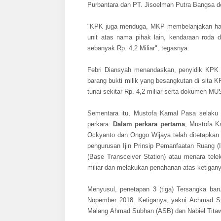
Purbantara dan PT. Jisoelman Putra Bangsa 
"KPK juga menduga, MKP membelanjakan hasil
unit atas nama pihak lain, kendaraan roda 
sebanyak Rp. 4,2 Miliar", tegasnya.
Febri Diansyah menandaskan, penyidik KPK 
barang bukti milik yang besangkutan di sita KP
tunai sekitar Rp. 4,2 miliar serta dokumen 
Sementara itu, Mustofa Kamal Pasa selaku 
perkara.
Dalam
perkara pertama
, Mustofa K
Ockyanto dan Onggo Wijaya telah ditetapkan 
pengurusan Ijin Prinsip Pemanfaatan Ruang (
(Base Transceiver Station) atau menara tele
miliar dan melakukan penahanan atas ketigany
Menyusul, penetapan 3 (tiga) Tersangka ba
Nopember 2018. Ketiganya, yakni Achmad Su
Malang Ahmad Subhan (ASB) dan Nabiel Titaw