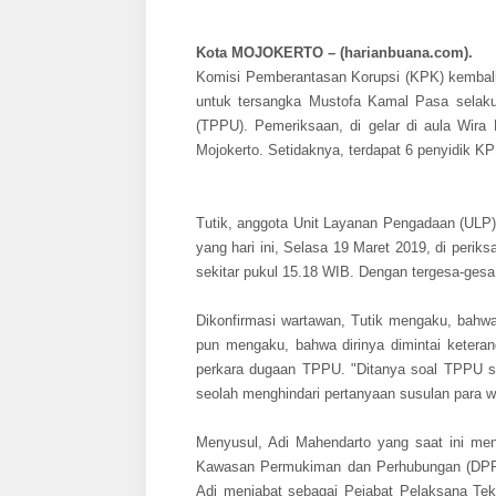
Kota MOJOKERTO – (harianbuana.com).
Komisi Pemberantasan Korupsi (KPK) kembal
untuk tersangka Mustofa Kamal Pasa selaku
(TPPU). Pemeriksaan, di gelar di aula Wira
Mojokerto. Setidaknya, terdapat 6 penyidik K
Tutik, anggota Unit Layanan Pengadaan (ULP
yang hari ini, Selasa 19 Maret 2019, di perik
sekitar pukul 15.18 WIB. Dengan tergesa-gesa,
Dikonfirmasi wartawan, Tutik mengaku, bahwa 
pun mengaku, bahwa dirinya dimintai ketera
perkara dugaan TPPU. "Ditanya soal TPPU saj
seolah menghindari pertanyaan susulan para 
Menyusul, Adi Mahendarto yang saat ini me
Kawasan Permukiman dan Perhubungan (DPRKP
Adi menjabat sebagai Pejabat Pelaksana T