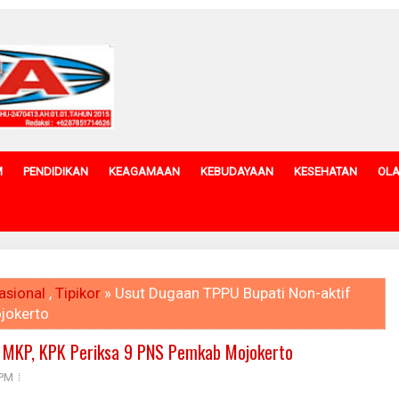
M
PENDIDIKAN
KEAGAMAAN
KEBUDAYAAN
KESEHATAN
OL
asional
,
Tipikor
» Usut Dugaan TPPU Bupati Non-aktif
jokerto
f MKP, KPK Periksa 9 PNS Pemkab Mojokerto
 PM