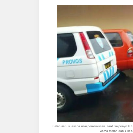
Salah-satu suasana usai pemeriksaan, saat tim penyidi
warna merah dan 1 kope